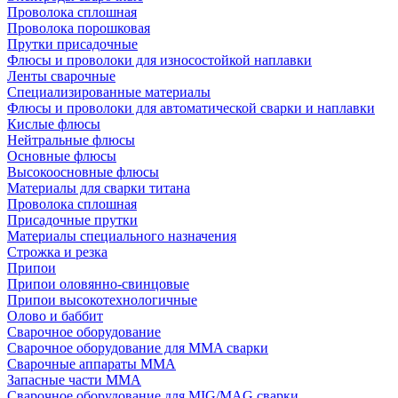
Проволока сплошная
Проволока порошковая
Прутки присадочные
Флюсы и проволоки для износостойкой наплавки
Ленты сварочные
Специализированные материалы
Флюсы и проволоки для автоматической сварки и наплавки
Кислые флюсы
Нейтральные флюсы
Основные флюсы
Высокоосновные флюсы
Материалы для сварки титана
Проволока сплошная
Присадочные прутки
Материалы специального назначения
Строжка и резка
Припои
Припои оловянно-свинцовые
Припои высокотехнологичные
Олово и баббит
Сварочное оборудование
Сварочное оборудование для MMA сварки
Сварочные аппараты MMA
Запасные части MMA
Сварочное оборудование для MIG/MAG сварки