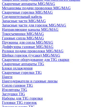
Сварочные аппараты MIG/MAG
Механизмы подачи проволоки MIG/MAG
Сварочные горелки MIG/MAG
Соединительный кабель
Запасные части MIG/MAG
Запасные части для горелок MIG/MAG
Направляющие каналы MIG/MAG
Токосъемники MIG/MAG
Газовые сопла MIG/MAG
Пружины для сопла MIG/MAG
Диффузоры газовые MIG/MAG
Ролики подачи проволоки MIG/MAG
Шейки горелок (гусаки) MIG/MAG
Сварочное оборудование для TIG сварки
Сварочные аппараты TIG
Блоки охлаждения
Сварочные горелки TIG
Цанги
Цангодержатели и газовые линзы
Сопло газовое TIG
Изоляторы TIG
Заглушки TIG
Наборы для TIG горелки
Головки TIG горелок
Запасные части TIG