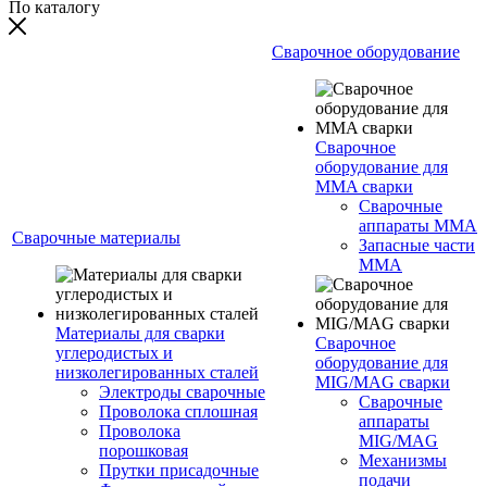
По каталогу
Сварочное оборудование
Сварочное
оборудование для
MMA сварки
Сварочные
аппараты MMA
Сварочные материалы
Запасные части
MMA
Материалы для сварки
Сварочное
углеродистых и
оборудование для
низколегированных сталей
MIG/MAG сварки
Электроды сварочные
Сварочные
Проволока сплошная
аппараты
Проволока
MIG/MAG
порошковая
Механизмы
Прутки присадочные
подачи