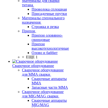
Материалы для сварки
титана
Проволока сплошная
Присадочные прутки
Материалы специального
назначения
Строжка и резка
Припои
Припои оловянно-
свинцовые
Припои
высокотехнологичные
Олово и баббит
+ ЕЩЕ 1
Сварочное оборудование
Сварочное оборудование
для MMA сварки
Сварочные аппараты
MMA
Запасные части MMA
Сварочное оборудование
для MIG/MAG сварки
Сварочные аппараты
MIG/MAG