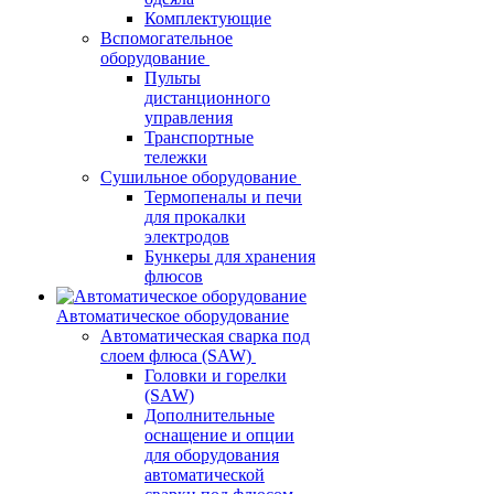
Комплектующие
Вспомогательное
оборудование
Пульты
дистанционного
управления
Транспортные
тележки
Сушильное оборудование
Термопеналы и печи
для прокалки
электродов
Бункеры для хранения
флюсов
Автоматическое оборудование
Автоматическая сварка под
слоем флюса (SAW)
Головки и горелки
(SAW)
Дополнительные
оснащение и опции
для оборудования
автоматической