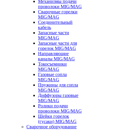
Механизмы подачи
проволоки MIG/MAG
Сварочные горелки
MIG/MAG
Соединительный
кабель
Запасные части
MIG/MAG
Запасные части для
горелок MIG/MAG
Направляющие
каналы MIG/MAG
Токосъемники
MIG/MAG
Газовые сопла
MIG/MAG
Пружины для сопла
MIG/MAG
Диффузоры газовые
MIG/MAG
Ролики подачи
проволоки MIG/MAG
Шейки горелок
(гусаки) MIG/MAG
Сварочное оборудование