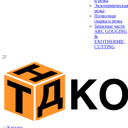
и резка
Экзотермическая
резка
Подводная
сварка и резка
Запасные части
ARC GOUGING
&
EXOTHERMIC
CUTTING
Каталог