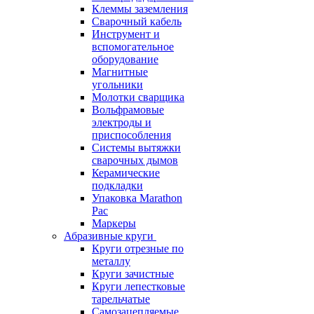
Клеммы заземления
Сварочный кабель
Инструмент и
вспомогательное
оборудование
Магнитные
угольники
Молотки сварщика
Вольфрамовые
электроды и
приспособления
Системы вытяжки
сварочных дымов
Керамические
подкладки
Упаковка Marathon
Pac
Маркеры
Абразивные круги
Круги отрезные по
металлу
Круги зачистные
Круги лепестковые
тарельчатые
Самозацепляемые