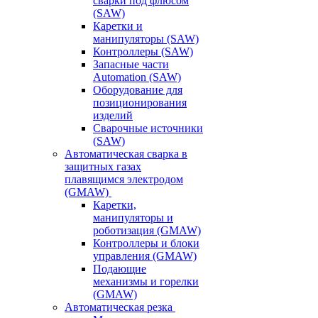
сварки под флюсом
(SAW)
Каретки и
манипуляторы (SAW)
Контроллеры (SAW)
Запасные части
Automation (SAW)
Оборудование для
позиционирования
изделий
Сварочные источники
(SAW)
Автоматическая сварка в
защитных газах
плавящимся электродом
(GMAW)
Каретки,
манипуляторы и
роботизация (GMAW)
Контроллеры и блоки
управления (GMAW)
Подающие
механизмы и горелки
(GMAW)
Автоматическая резка