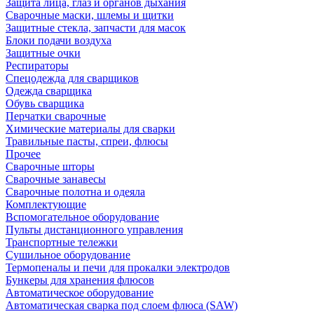
Защита лица, глаз и органов дыхания
Сварочные маски, шлемы и щитки
Защитные стекла, запчасти для масок
Блоки подачи воздуха
Защитные очки
Респираторы
Спецодежда для сварщиков
Одежда сварщика
Обувь сварщика
Перчатки сварочные
Химические материалы для сварки
Травильные пасты, спреи, флюсы
Прочее
Сварочные шторы
Сварочные занавесы
Сварочные полотна и одеяла
Комплектующие
Вспомогательное оборудование
Пульты дистанционного управления
Транспортные тележки
Сушильное оборудование
Термопеналы и печи для прокалки электродов
Бункеры для хранения флюсов
Автоматическое оборудование
Автоматическая сварка под слоем флюса (SAW)