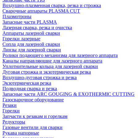
Воздушно-плазменная сварка, резка и строжка
Сварочные аппараты PLASMA CUT
Плазмотроны
Запасные части PLASMA
Лазерная сварка, резка и очистка
Аппараты лазерной сварки
Горелки лазерные
Сопла для лазерной сварки
Линзы для лазерной сварки
Ролики подающего механизма для лазерного аппарата
Каналы направляющие для лазерного аппарата
Уплотнительные кольца для лазерной сварки
Дуговая строжка и экзотермическая резка
Воздушно-дуговая строжка и резка
Экзотермическая резка
Подводная сварка и резка
Запасные части ARC GOUGING & EXOTHERMIC CUTTING
Газосварочное оборудование
Резаки
Горелки
Запчасти к резакам и горелкам
Редукторы
Газовые вентили для сварки
Рукава напорные