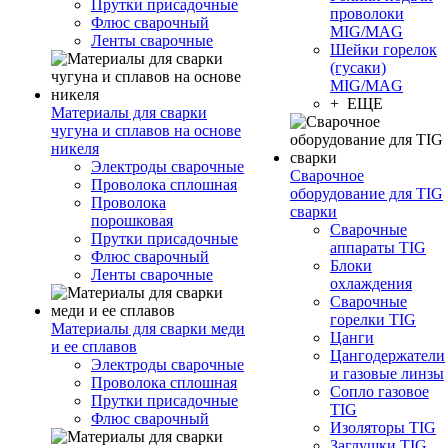
Прутки присадочные
проволоки
Флюс сварочный
MIG/MAG
Ленты сварочные
Шейки горелок
(гусаки)
MIG/MAG
+ ЕЩЕ
Материалы для сварки
чугуна и сплавов на основе
никеля
Электроды сварочные
Сварочное
Проволока сплошная
оборудование для TIG
Проволока
сварки
порошковая
Сварочные
Прутки присадочные
аппараты TIG
Флюс сварочный
Блоки
Ленты сварочные
охлаждения
Сварочные
горелки TIG
Материалы для сварки меди
Цанги
и ее сплавов
Цангодержатели
Электроды сварочные
и газовые линзы
Проволока сплошная
Сопло газовое
Прутки присадочные
TIG
Флюс сварочный
Изоляторы TIG
Заглушки TIG