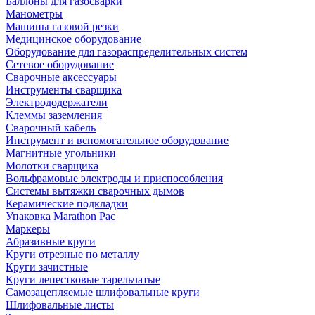
Баллоны для газосварки
Манометры
Машины газовой резки
Медицинское оборудование
Оборудование для газораспределительных систем
Сетевое оборудование
Сварочные аксессуары
Инструменты сварщика
Электрододержатели
Клеммы заземления
Сварочный кабель
Инструмент и вспомогательное оборудование
Магнитные угольники
Молотки сварщика
Вольфрамовые электроды и приспособления
Системы вытяжки сварочных дымов
Керамические подкладки
Упаковка Marathon Pac
Маркеры
Абразивные круги
Круги отрезные по металлу
Круги зачистные
Круги лепестковые тарельчатые
Самозацепляемые шлифовальные круги
Шлифовальные листы