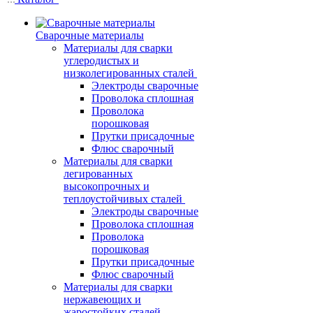
Сварочные материалы
Материалы для сварки
углеродистых и
низколегированных сталей
Электроды сварочные
Проволока сплошная
Проволока
порошковая
Прутки присадочные
Флюс сварочный
Материалы для сварки
легированных
высокопрочных и
теплоустойчивых сталей
Электроды сварочные
Проволока сплошная
Проволока
порошковая
Прутки присадочные
Флюс сварочный
Материалы для сварки
нержавеющих и
жаростойких сталей