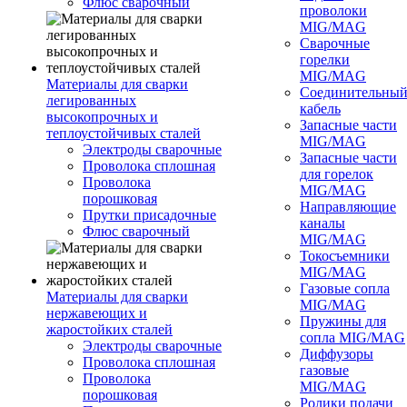
Флюс сварочный
проволоки
MIG/MAG
Сварочные
горелки
MIG/MAG
Материалы для сварки
Соединительны
легированных
кабель
высокопрочных и
Запасные части
теплоустойчивых сталей
MIG/MAG
Электроды сварочные
Запасные части
Проволока сплошная
для горелок
Проволока
MIG/MAG
порошковая
Направляющие
Прутки присадочные
каналы
Флюс сварочный
MIG/MAG
Токосъемники
MIG/MAG
Газовые сопла
Материалы для сварки
MIG/MAG
нержавеющих и
Пружины для
жаростойких сталей
сопла MIG/MAG
Электроды сварочные
Диффузоры
Проволока сплошная
газовые
Проволока
MIG/MAG
порошковая
Ролики подачи