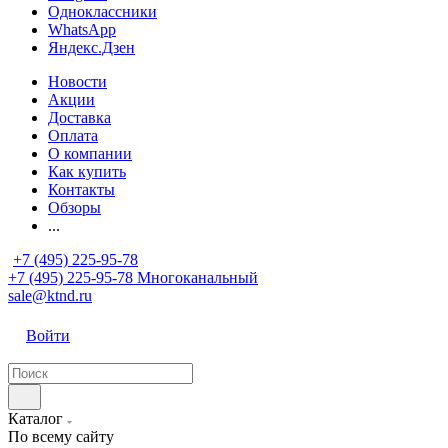
Одноклассники
WhatsApp
Яндекс.Дзен
Новости
Акции
Доставка
Оплата
О компании
Как купить
Контакты
Обзоры
...
+7 (495) 225-95-78
+7 (495) 225-95-78
Многоканальный
sale@ktnd.ru
Войти
Каталог
По всему сайту