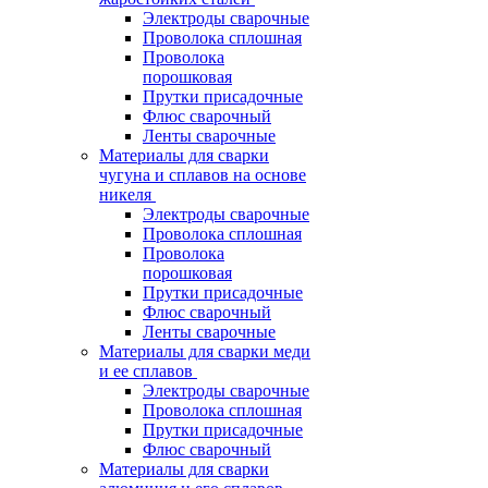
Электроды сварочные
Проволока сплошная
Проволока
порошковая
Прутки присадочные
Флюс сварочный
Ленты сварочные
Материалы для сварки
чугуна и сплавов на основе
никеля
Электроды сварочные
Проволока сплошная
Проволока
порошковая
Прутки присадочные
Флюс сварочный
Ленты сварочные
Материалы для сварки меди
и ее сплавов
Электроды сварочные
Проволока сплошная
Прутки присадочные
Флюс сварочный
Материалы для сварки