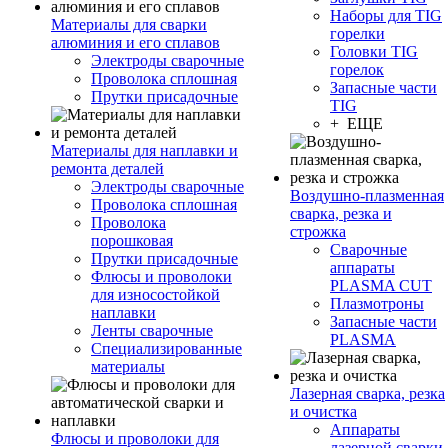
Наборы для TIG
Материалы для сварки
горелки
алюминия и его сплавов
Головки TIG
Электроды сварочные
горелок
Проволока сплошная
Запасные части
Прутки присадочные
TIG
+ ЕЩЕ
Материалы для наплавки и
ремонта деталей
Электроды сварочные
Воздушно-плазменная
Проволока сплошная
сварка, резка и
Проволока
строжка
порошковая
Сварочные
Прутки присадочные
аппараты
Флюсы и проволоки
PLASMA CUT
для износостойкой
Плазмотроны
наплавки
Запасные части
Ленты сварочные
PLASMA
Специализированные
материалы
Лазерная сварка, резка
и очистка
Аппараты
Флюсы и проволоки для
лазерной сварки