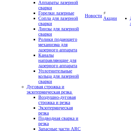
Аппараты лазерной
сварки
Горелки лазерные
Новости
Сопла для лазерной
Акции
сварки
Линзы для лазерной
сварки
Ролики подающего
механизма для
лазерного аппарата
Каналы
направляющие для
лазерного аппарата
Уплотнительные
кольца для лазерной
сварки
Дуговая строжка и
экзотермическая резка
Воздушно-дуговая
строжка и резка
Экзотермическая
резка
Подводная сварка и
резка
Запасные части ARC