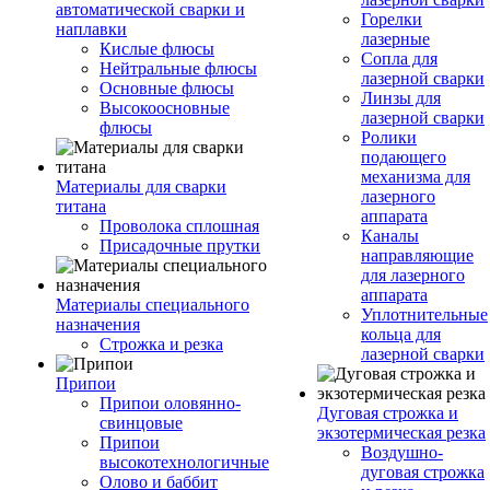
автоматической сварки и
Горелки
наплавки
лазерные
Кислые флюсы
Сопла для
Нейтральные флюсы
лазерной сварки
Основные флюсы
Линзы для
Высокоосновные
лазерной сварки
флюсы
Ролики
подающего
механизма для
Материалы для сварки
лазерного
титана
аппарата
Проволока сплошная
Каналы
Присадочные прутки
направляющие
для лазерного
аппарата
Материалы специального
Уплотнительные
назначения
кольца для
Строжка и резка
лазерной сварки
Припои
Припои оловянно-
Дуговая строжка и
свинцовые
экзотермическая резка
Припои
Воздушно-
высокотехнологичные
дуговая строжка
Олово и баббит