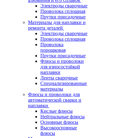
алюминия и его сплавов
Электроды сварочные
Проволока сплошная
Прутки присадочные
Материалы для наплавки и
ремонта деталей
Электроды сварочные
Проволока сплошная
Проволока
порошковая
Прутки присадочные
Флюсы и проволоки
для износостойкой
наплавки
Ленты сварочные
Специализированные
материалы
Флюсы и проволоки для
автоматической сварки и
наплавки
Кислые флюсы
Нейтральные флюсы
Основные флюсы
Высокоосновные
флюсы