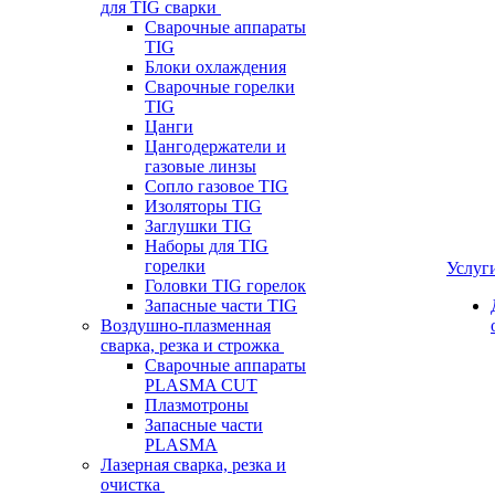
для TIG сварки
Сварочные аппараты
TIG
Блоки охлаждения
Сварочные горелки
TIG
Цанги
Цангодержатели и
газовые линзы
Сопло газовое TIG
Изоляторы TIG
Заглушки TIG
Наборы для TIG
горелки
Услуг
Головки TIG горелок
Запасные части TIG
Воздушно-плазменная
сварка, резка и строжка
Сварочные аппараты
PLASMA CUT
Плазмотроны
Запасные части
PLASMA
Лазерная сварка, резка и
очистка