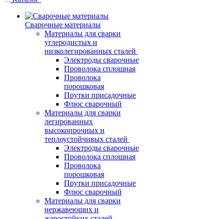
Сварочные материалы
Материалы для сварки
углеродистых и
низколегированных сталей
Электроды сварочные
Проволока сплошная
Проволока
порошковая
Прутки присадочные
Флюс сварочный
Материалы для сварки
легированных
высокопрочных и
теплоустойчивых сталей
Электроды сварочные
Проволока сплошная
Проволока
порошковая
Прутки присадочные
Флюс сварочный
Материалы для сварки
нержавеющих и
жаростойких сталей