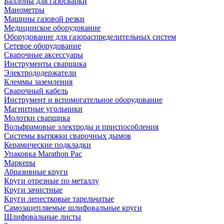
Баллоны для газосварки
Манометры
Машины газовой резки
Медицинское оборудование
Оборудование для газораспределительных систем
Сетевое оборудование
Сварочные аксессуары
Инструменты сварщика
Электрододержатели
Клеммы заземления
Сварочный кабель
Инструмент и вспомогательное оборудование
Магнитные угольники
Молотки сварщика
Вольфрамовые электроды и приспособления
Системы вытяжки сварочных дымов
Керамические подкладки
Упаковка Marathon Pac
Маркеры
Абразивные круги
Круги отрезные по металлу
Круги зачистные
Круги лепестковые тарельчатые
Самозацепляемые шлифовальные круги
Шлифовальные листы