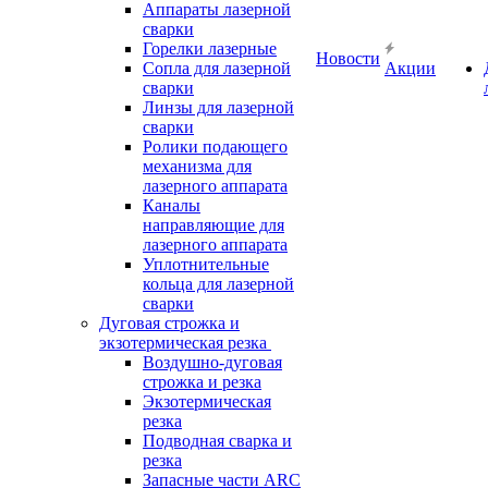
Аппараты лазерной
сварки
Горелки лазерные
Новости
Сопла для лазерной
Акции
сварки
Линзы для лазерной
сварки
Ролики подающего
механизма для
лазерного аппарата
Каналы
направляющие для
лазерного аппарата
Уплотнительные
кольца для лазерной
сварки
Дуговая строжка и
экзотермическая резка
Воздушно-дуговая
строжка и резка
Экзотермическая
резка
Подводная сварка и
резка
Запасные части ARC