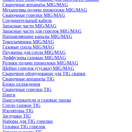
Сварочные аппараты MIG/MAG
Механизмы подачи проволоки MIG/MAG
Сварочные горелки MIG/MAG
Соединительный кабель
Запасные части MIG/MAG
Запасные части для горелок MIG/MAG
Направляющие каналы MIG/MAG
Токосъемники MIG/MAG
Газовые сопла MIG/MAG
Пружины для сопла MIG/MAG
Диффузоры газовые MIG/MAG
Ролики подачи проволоки MIG/MAG
Шейки горелок (гусаки) MIG/MAG
Сварочное оборудование для TIG сварки
Сварочные аппараты TIG
Блоки охлаждения
Сварочные горелки TIG
Цанги
Цангодержатели и газовые линзы
Сопло газовое TIG
Изоляторы TIG
Заглушки TIG
Наборы для TIG горелки
Головки TIG горелок
Запасные части TIG