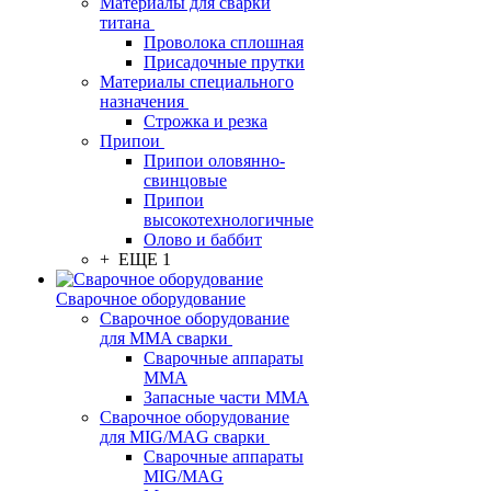
Материалы для сварки
титана
Проволока сплошная
Присадочные прутки
Материалы специального
назначения
Строжка и резка
Припои
Припои оловянно-
свинцовые
Припои
высокотехнологичные
Олово и баббит
+ ЕЩЕ 1
Сварочное оборудование
Сварочное оборудование
для MMA сварки
Сварочные аппараты
MMA
Запасные части MMA
Сварочное оборудование
для MIG/MAG сварки
Сварочные аппараты
MIG/MAG