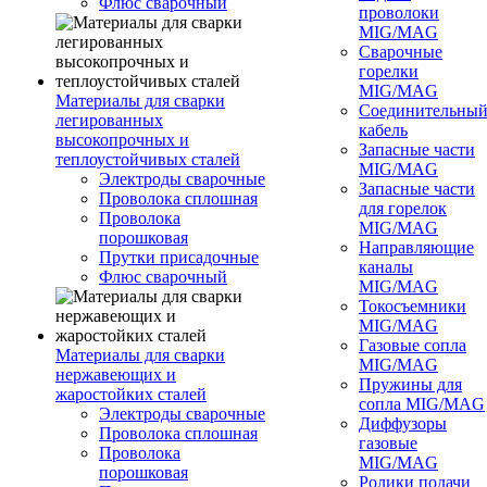
Флюс сварочный
проволоки
MIG/MAG
Сварочные
горелки
MIG/MAG
Материалы для сварки
Соединительны
легированных
кабель
высокопрочных и
Запасные части
теплоустойчивых сталей
MIG/MAG
Электроды сварочные
Запасные части
Проволока сплошная
для горелок
Проволока
MIG/MAG
порошковая
Направляющие
Прутки присадочные
каналы
Флюс сварочный
MIG/MAG
Токосъемники
MIG/MAG
Газовые сопла
Материалы для сварки
MIG/MAG
нержавеющих и
Пружины для
жаростойких сталей
сопла MIG/MAG
Электроды сварочные
Диффузоры
Проволока сплошная
газовые
Проволока
MIG/MAG
порошковая
Ролики подачи