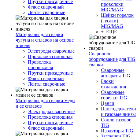
Прутки присадочные
проволоки
Флюс сварочный
MIG/MAG
Ленты сварочные
Шейки горелок
(гусаки)
MIG/MAG
+ ЕЩЕ
Материалы для сварки
чугуна и сплавов на основе
никеля
Электроды сварочные
Сварочное
Проволока сплошная
оборудование для TIG
Проволока
сварки
порошковая
Сварочные
Прутки присадочные
аппараты TIG
Флюс сварочный
Блоки
Ленты сварочные
охлаждения
Сварочные
горелки TIG
Материалы для сварки меди
Цанги
и ее сплавов
Цангодержатели
Электроды сварочные
и газовые линзы
Проволока сплошная
Сопло газовое
Прутки присадочные
TIG
Флюс сварочный
Изоляторы TIG
Заглушки TIG