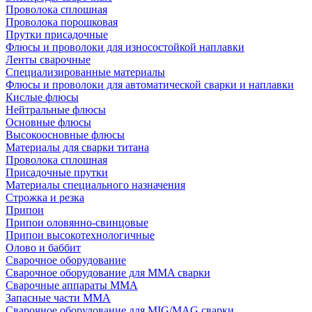
Проволока сплошная
Проволока порошковая
Прутки присадочные
Флюсы и проволоки для износостойкой наплавки
Ленты сварочные
Специализированные материалы
Флюсы и проволоки для автоматической сварки и наплавки
Кислые флюсы
Нейтральные флюсы
Основные флюсы
Высокоосновные флюсы
Материалы для сварки титана
Проволока сплошная
Присадочные прутки
Материалы специального назначения
Строжка и резка
Припои
Припои оловянно-свинцовые
Припои высокотехнологичные
Олово и баббит
Сварочное оборудование
Сварочное оборудование для MMA сварки
Сварочные аппараты MMA
Запасные части MMA
Сварочное оборудование для MIG/MAG сварки