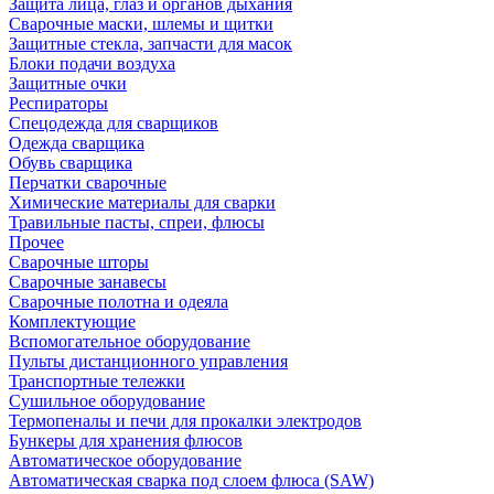
Защита лица, глаз и органов дыхания
Сварочные маски, шлемы и щитки
Защитные стекла, запчасти для масок
Блоки подачи воздуха
Защитные очки
Респираторы
Спецодежда для сварщиков
Одежда сварщика
Обувь сварщика
Перчатки сварочные
Химические материалы для сварки
Травильные пасты, спреи, флюсы
Прочее
Сварочные шторы
Сварочные занавесы
Сварочные полотна и одеяла
Комплектующие
Вспомогательное оборудование
Пульты дистанционного управления
Транспортные тележки
Сушильное оборудование
Термопеналы и печи для прокалки электродов
Бункеры для хранения флюсов
Автоматическое оборудование
Автоматическая сварка под слоем флюса (SAW)