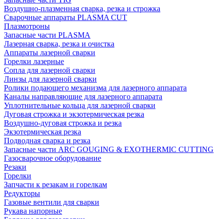
Воздушно-плазменная сварка, резка и строжка
Сварочные аппараты PLASMA CUT
Плазмотроны
Запасные части PLASMA
Лазерная сварка, резка и очистка
Аппараты лазерной сварки
Горелки лазерные
Сопла для лазерной сварки
Линзы для лазерной сварки
Ролики подающего механизма для лазерного аппарата
Каналы направляющие для лазерного аппарата
Уплотнительные кольца для лазерной сварки
Дуговая строжка и экзотермическая резка
Воздушно-дуговая строжка и резка
Экзотермическая резка
Подводная сварка и резка
Запасные части ARC GOUGING & EXOTHERMIC CUTTING
Газосварочное оборудование
Резаки
Горелки
Запчасти к резакам и горелкам
Редукторы
Газовые вентили для сварки
Рукава напорные