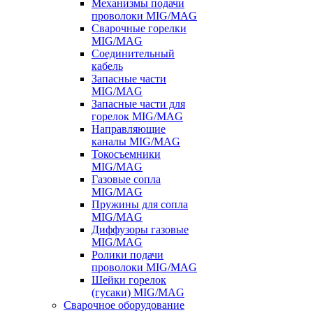
Механизмы подачи
проволоки MIG/MAG
Сварочные горелки
MIG/MAG
Соединительный
кабель
Запасные части
MIG/MAG
Запасные части для
горелок MIG/MAG
Направляющие
каналы MIG/MAG
Токосъемники
MIG/MAG
Газовые сопла
MIG/MAG
Пружины для сопла
MIG/MAG
Диффузоры газовые
MIG/MAG
Ролики подачи
проволоки MIG/MAG
Шейки горелок
(гусаки) MIG/MAG
Сварочное оборудование