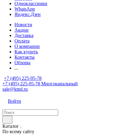
Одноклассники
WhatsApp
Яндекс.Дзен
Новости
Акции
Доставка
Оплата
О компании
Как купить
Контакты
Обзоры
...
+7 (495) 225-95-78
+7 (495) 225-95-78
Многоканальный
sale@ktnd.ru
Войти
Каталог
По всему сайту