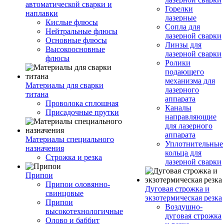
автоматической сварки и
Горелки
наплавки
лазерные
Кислые флюсы
Сопла для
Нейтральные флюсы
лазерной сварки
Основные флюсы
Линзы для
Высокоосновные
лазерной сварки
флюсы
Ролики
подающего
механизма для
Материалы для сварки
лазерного
титана
аппарата
Проволока сплошная
Каналы
Присадочные прутки
направляющие
для лазерного
аппарата
Материалы специального
Уплотнительные
назначения
кольца для
Строжка и резка
лазерной сварки
Припои
Припои оловянно-
Дуговая строжка и
свинцовые
экзотермическая резка
Припои
Воздушно-
высокотехнологичные
дуговая строжка
Олово и баббит