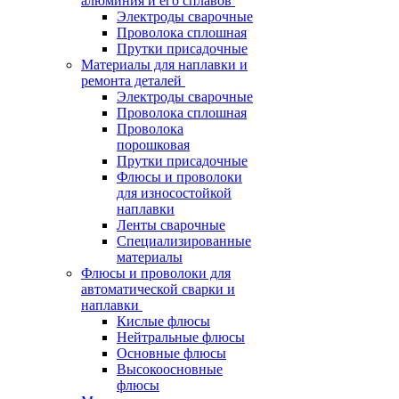
алюминия и его сплавов
Электроды сварочные
Проволока сплошная
Прутки присадочные
Материалы для наплавки и
ремонта деталей
Электроды сварочные
Проволока сплошная
Проволока
порошковая
Прутки присадочные
Флюсы и проволоки
для износостойкой
наплавки
Ленты сварочные
Специализированные
материалы
Флюсы и проволоки для
автоматической сварки и
наплавки
Кислые флюсы
Нейтральные флюсы
Основные флюсы
Высокоосновные
флюсы