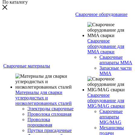
По каталогу
Сварочное оборудование
Сварочное
оборудование для
MMA сварки
Сварочные
аппараты MMA
Сварочные материалы
Запасные части
MMA
Материалы для сварки
Сварочное
углеродистых и
оборудование для
низколегированных сталей
MIG/MAG сварки
Электроды сварочные
Сварочные
Проволока сплошная
аппараты
Проволока
MIG/MAG
порошковая
Механизмы
Прутки присадочные
подачи