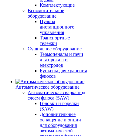
Комплектующие
Вспомогательное
оборудование
Пульты
дистанционного
управления
Транспортные
тележки
Сушильное оборудование
Термопеналы и печи
для прокалки
электродов
Бункеры для хранения
флюсов
Автоматическое оборудование
Автоматическая сварка под
слоем флюса (SAW)
Головки и горелки
(SAW)
Дополнительные
оснащение и опции
для оборудования
автоматической