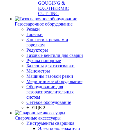
GOUGING &
EXOTHERMIC
CUTTING
Газосварочное оборудование
Резаки
Горелки
Запчасти к резакам и
горелкам
Редукторы
Газовые вентили для сварки
Рукава напорные
Баллоны для газосварки
Манометры
Машины газовой резки
Медицинское оборудование
Оборудование для
газораспределительных
систем
Сетевое оборудование
+ ЕЩЕ 2
Сварочные аксессуары
Инструменты сварщика
Электрододержатели