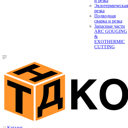
и резка
Экзотермическая
резка
Подводная
сварка и резка
Запасные части
ARC GOUGING
&
EXOTHERMIC
CUTTING
Каталог