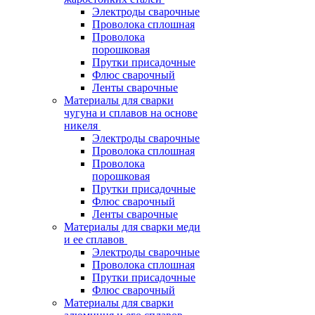
Электроды сварочные
Проволока сплошная
Проволока
порошковая
Прутки присадочные
Флюс сварочный
Ленты сварочные
Материалы для сварки
чугуна и сплавов на основе
никеля
Электроды сварочные
Проволока сплошная
Проволока
порошковая
Прутки присадочные
Флюс сварочный
Ленты сварочные
Материалы для сварки меди
и ее сплавов
Электроды сварочные
Проволока сплошная
Прутки присадочные
Флюс сварочный
Материалы для сварки