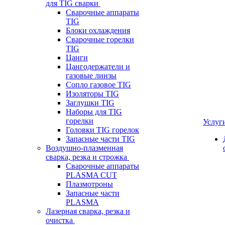
для TIG сварки
Сварочные аппараты
TIG
Блоки охлаждения
Сварочные горелки
TIG
Цанги
Цангодержатели и
газовые линзы
Сопло газовое TIG
Изоляторы TIG
Заглушки TIG
Наборы для TIG
горелки
Услуг
Головки TIG горелок
Запасные части TIG
Воздушно-плазменная
сварка, резка и строжка
Сварочные аппараты
PLASMA CUT
Плазмотроны
Запасные части
PLASMA
Лазерная сварка, резка и
очистка