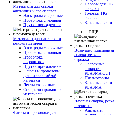
Наборы для TIG
Материалы для сварки
горелки
алюминия и его сплавов
Головки TIG
Электроды сварочные
горелок
Проволока сплошная
Запасные части
Прутки присадочные
TIG
+ ЕЩЕ
Материалы для наплавки и
ремонта деталей
Электроды сварочные
Воздушно-плазменная
Проволока сплошная
сварка, резка и
Проволока
строжка
порошковая
Сварочные
Прутки присадочные
аппараты
Флюсы и проволоки
PLASMA CUT
для износостойкой
Плазмотроны
наплавки
Запасные части
Ленты сварочные
PLASMA
Специализированные
материалы
Лазерная сварка, резка
и очистка
Аппараты
Флюсы и проволоки для
лазерной сварки