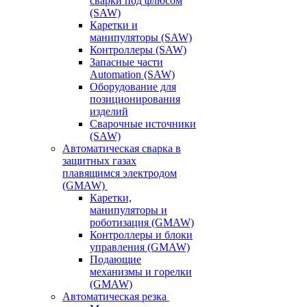
сварки под флюсом
(SAW)
Каретки и
манипуляторы (SAW)
Контроллеры (SAW)
Запасные части
Automation (SAW)
Оборудование для
позиционирования
изделий
Сварочные источники
(SAW)
Автоматическая сварка в
защитных газах
плавящимся электродом
(GMAW)
Каретки,
манипуляторы и
роботизация (GMAW)
Контроллеры и блоки
управления (GMAW)
Подающие
механизмы и горелки
(GMAW)
Автоматическая резка