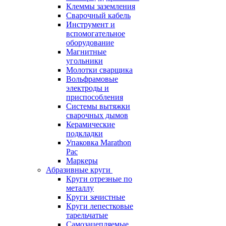
Клеммы заземления
Сварочный кабель
Инструмент и
вспомогательное
оборудование
Магнитные
угольники
Молотки сварщика
Вольфрамовые
электроды и
приспособления
Системы вытяжки
сварочных дымов
Керамические
подкладки
Упаковка Marathon
Pac
Маркеры
Абразивные круги
Круги отрезные по
металлу
Круги зачистные
Круги лепестковые
тарельчатые
Самозацепляемые