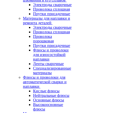
алюминия и его сплавов
Электроды сварочные
Проволока сплошная
Прутки присадочные
Материалы для наплавки и
ремонта деталей
Электроды сварочные
Проволока сплошная
Проволока
порошковая
Прутки присадочные
Флюсы и проволоки
для износостойкой
наплавки
Ленты сварочные
Специализированные
материалы
Флюсы и проволоки для
автоматической сварки и
наплавки
Кислые флюсы
Нейтральные флюсы
Основные флюсы
Высокоосновные
флюсы