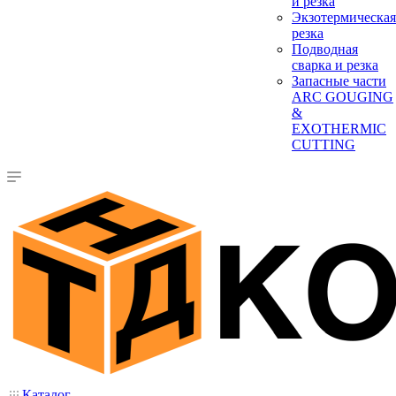
и резка
Экзотермическая
резка
Подводная
сварка и резка
Запасные части
ARC GOUGING
&
EXOTHERMIC
CUTTING
Каталог