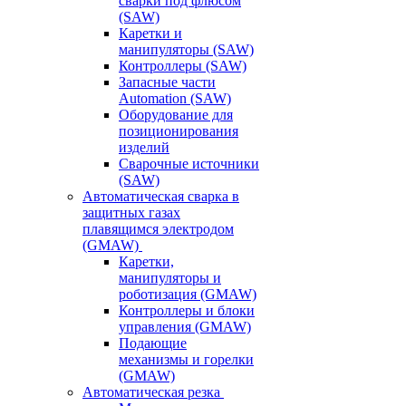
сварки под флюсом
(SAW)
Каретки и
манипуляторы (SAW)
Контроллеры (SAW)
Запасные части
Automation (SAW)
Оборудование для
позиционирования
изделий
Сварочные источники
(SAW)
Автоматическая сварка в
защитных газах
плавящимся электродом
(GMAW)
Каретки,
манипуляторы и
роботизация (GMAW)
Контроллеры и блоки
управления (GMAW)
Подающие
механизмы и горелки
(GMAW)
Автоматическая резка