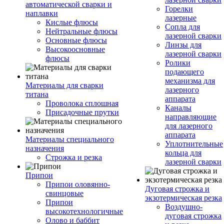
автоматической сварки и
Горелки
наплавки
лазерные
Кислые флюсы
Сопла для
Нейтральные флюсы
лазерной сварки
Основные флюсы
Линзы для
Высокоосновные
лазерной сварки
флюсы
Ролики
подающего
механизма для
Материалы для сварки
лазерного
титана
аппарата
Проволока сплошная
Каналы
Присадочные прутки
направляющие
для лазерного
аппарата
Материалы специального
Уплотнительные
назначения
кольца для
Строжка и резка
лазерной сварки
Припои
Припои оловянно-
Дуговая строжка и
свинцовые
экзотермическая резка
Припои
Воздушно-
высокотехнологичные
дуговая строжка
Олово и баббит