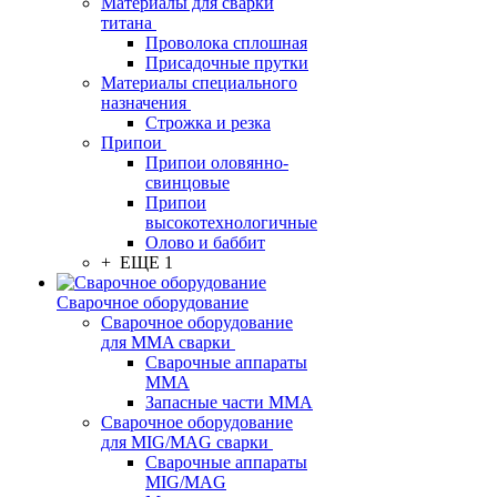
Материалы для сварки
титана
Проволока сплошная
Присадочные прутки
Материалы специального
назначения
Строжка и резка
Припои
Припои оловянно-
свинцовые
Припои
высокотехнологичные
Олово и баббит
+ ЕЩЕ 1
Сварочное оборудование
Сварочное оборудование
для MMA сварки
Сварочные аппараты
MMA
Запасные части MMA
Сварочное оборудование
для MIG/MAG сварки
Сварочные аппараты
MIG/MAG