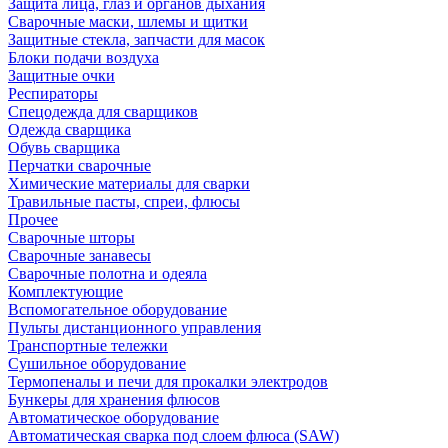
Защита лица, глаз и органов дыхания
Сварочные маски, шлемы и щитки
Защитные стекла, запчасти для масок
Блоки подачи воздуха
Защитные очки
Респираторы
Спецодежда для сварщиков
Одежда сварщика
Обувь сварщика
Перчатки сварочные
Химические материалы для сварки
Травильные пасты, спреи, флюсы
Прочее
Сварочные шторы
Сварочные занавесы
Сварочные полотна и одеяла
Комплектующие
Вспомогательное оборудование
Пульты дистанционного управления
Транспортные тележки
Сушильное оборудование
Термопеналы и печи для прокалки электродов
Бункеры для хранения флюсов
Автоматическое оборудование
Автоматическая сварка под слоем флюса (SAW)