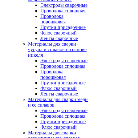
Электроды сварочные
Проволока сплошная
Проволока
порошковая
Прутки присадочные
Флюс сварочный
Ленты сварочные
Материалы для сварки
чугуна и сплавов на основе
никеля
Электроды сварочные
Проволока сплошная
Проволока
порошковая
Прутки присадочные
Флюс сварочный
Ленты сварочные
Материалы для сварки меди
и ее сплавов
Электроды сварочные
Проволока сплошная
Прутки присадочные
Флюс сварочный
Материалы для сварки