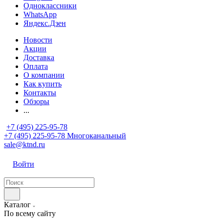
Одноклассники
WhatsApp
Яндекс.Дзен
Новости
Акции
Доставка
Оплата
О компании
Как купить
Контакты
Обзоры
...
+7 (495) 225-95-78
+7 (495) 225-95-78
Многоканальный
sale@ktnd.ru
Войти
Каталог
По всему сайту