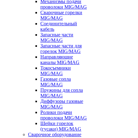
Механизмы подачи
проволоки MIG/MAG
Сварочные горелки
MIG/MAG
Соединительный
кабель
Запасные части
MIG/MAG
Запасные части для
горелок MIG/MAG
Направляющие
каналы MIG/MAG
Токосъемники
MIG/MAG
Газовые сопла
MIG/MAG
Пружины для сопла
MIG/MAG
Диффузоры газовые
MIG/MAG
Ролики подачи
проволоки MIG/MAG
Шейки горелок
(гусаки) MIG/MAG
Сварочное оборудование