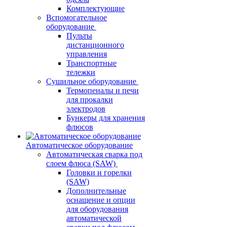
Комплектующие
Вспомогательное
оборудование
Пульты
дистанционного
управления
Транспортные
тележки
Сушильное оборудование
Термопеналы и печи
для прокалки
электродов
Бункеры для хранения
флюсов
Автоматическое оборудование
Автоматическая сварка под
слоем флюса (SAW)
Головки и горелки
(SAW)
Дополнительные
оснащение и опции
для оборудования
автоматической