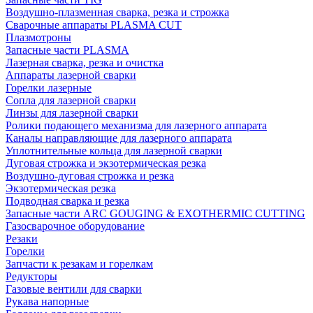
Воздушно-плазменная сварка, резка и строжка
Сварочные аппараты PLASMA CUT
Плазмотроны
Запасные части PLASMA
Лазерная сварка, резка и очистка
Аппараты лазерной сварки
Горелки лазерные
Сопла для лазерной сварки
Линзы для лазерной сварки
Ролики подающего механизма для лазерного аппарата
Каналы направляющие для лазерного аппарата
Уплотнительные кольца для лазерной сварки
Дуговая строжка и экзотермическая резка
Воздушно-дуговая строжка и резка
Экзотермическая резка
Подводная сварка и резка
Запасные части ARC GOUGING & EXOTHERMIC CUTTING
Газосварочное оборудование
Резаки
Горелки
Запчасти к резакам и горелкам
Редукторы
Газовые вентили для сварки
Рукава напорные