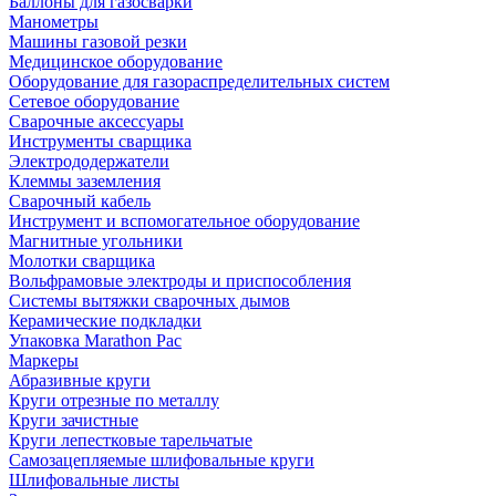
Баллоны для газосварки
Манометры
Машины газовой резки
Медицинское оборудование
Оборудование для газораспределительных систем
Сетевое оборудование
Сварочные аксессуары
Инструменты сварщика
Электрододержатели
Клеммы заземления
Сварочный кабель
Инструмент и вспомогательное оборудование
Магнитные угольники
Молотки сварщика
Вольфрамовые электроды и приспособления
Системы вытяжки сварочных дымов
Керамические подкладки
Упаковка Marathon Pac
Маркеры
Абразивные круги
Круги отрезные по металлу
Круги зачистные
Круги лепестковые тарельчатые
Самозацепляемые шлифовальные круги
Шлифовальные листы