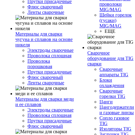
Прутки присадочные
проволоки
Флюс сварочный
MIG/MAG
Ленты сварочные
Шейки горелок
(гусаки)
MIG/MAG
+ ЕЩЕ
Материалы для сварки
чугуна и сплавов на основе
никеля
Электроды сварочные
Сварочное
Проволока сплошная
оборудование для TIG
Проволока
сварки
порошковая
Сварочные
Прутки присадочные
аппараты TIG
Флюс сварочный
Блоки
Ленты сварочные
охлаждения
Сварочные
горелки TIG
Материалы для сварки меди
Цанги
и ее сплавов
Цангодержатели
Электроды сварочные
и газовые линзы
Проволока сплошная
Сопло газовое
Прутки присадочные
TIG
Флюс сварочный
Изоляторы TIG
Заглушки TIG