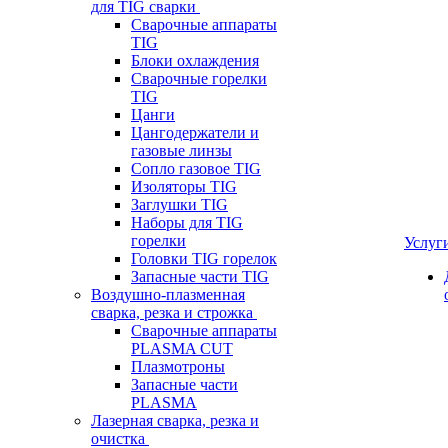
для TIG сварки
Сварочные аппараты
TIG
Блоки охлаждения
Сварочные горелки
TIG
Цанги
Цангодержатели и
газовые линзы
Сопло газовое TIG
Изоляторы TIG
Заглушки TIG
Наборы для TIG
горелки
Услуг
Головки TIG горелок
Запасные части TIG
Воздушно-плазменная
сварка, резка и строжка
Сварочные аппараты
PLASMA CUT
Плазмотроны
Запасные части
PLASMA
Лазерная сварка, резка и
очистка