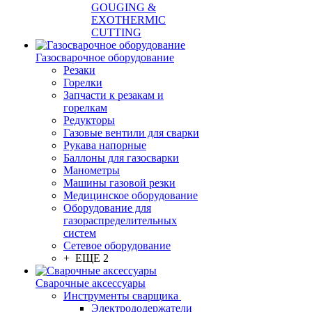
GOUGING &
EXOTHERMIC
CUTTING
Газосварочное оборудование
Резаки
Горелки
Запчасти к резакам и
горелкам
Редукторы
Газовые вентили для сварки
Рукава напорные
Баллоны для газосварки
Манометры
Машины газовой резки
Медицинское оборудование
Оборудование для
газораспределительных
систем
Сетевое оборудование
+ ЕЩЕ 2
Сварочные аксессуары
Инструменты сварщика
Электрододержатели