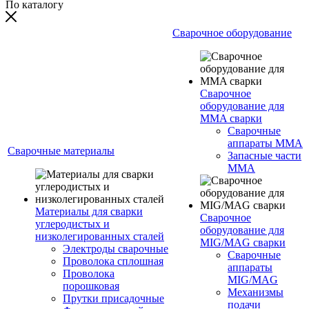
По каталогу
Сварочное оборудование
Сварочное
оборудование для
MMA сварки
Сварочные
аппараты MMA
Сварочные материалы
Запасные части
MMA
Материалы для сварки
Сварочное
углеродистых и
оборудование для
низколегированных сталей
MIG/MAG сварки
Электроды сварочные
Сварочные
Проволока сплошная
аппараты
Проволока
MIG/MAG
порошковая
Механизмы
Прутки присадочные
подачи