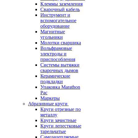
Клеммы заземления
Сварочный кабель
Инструмент и
вспомогательное
оборудование
Магнитные
угольники
Молотки сварщика
Вольфрамовые
электроды и
приспособления
Системы вытяжки
сварочных дымов
Керамические
подкладки
Упаковка Marathon
Pac
Маркеры
Абразивные круги
Круги отрезные по
металлу
Круги зачистные
Круги лепестковые
тарельчатые
Самозацепляемые