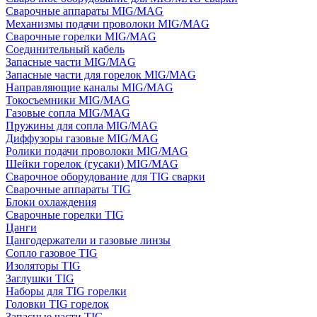
Сварочные аппараты MIG/MAG
Механизмы подачи проволоки MIG/MAG
Сварочные горелки MIG/MAG
Соединительный кабель
Запасные части MIG/MAG
Запасные части для горелок MIG/MAG
Направляющие каналы MIG/MAG
Токосъемники MIG/MAG
Газовые сопла MIG/MAG
Пружины для сопла MIG/MAG
Диффузоры газовые MIG/MAG
Ролики подачи проволоки MIG/MAG
Шейки горелок (гусаки) MIG/MAG
Сварочное оборудование для TIG сварки
Сварочные аппараты TIG
Блоки охлаждения
Сварочные горелки TIG
Цанги
Цангодержатели и газовые линзы
Сопло газовое TIG
Изоляторы TIG
Заглушки TIG
Наборы для TIG горелки
Головки TIG горелок
Запасные части TIG