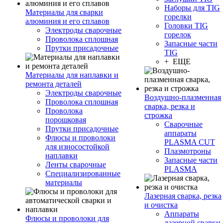
Наборы для TIG
Материалы для сварки
горелки
алюминия и его сплавов
Головки TIG
Электроды сварочные
горелок
Проволока сплошная
Запасные части
Прутки присадочные
TIG
+ ЕЩЕ
Материалы для наплавки и
ремонта деталей
Электроды сварочные
Воздушно-плазменная
Проволока сплошная
сварка, резка и
Проволока
строжка
порошковая
Сварочные
Прутки присадочные
аппараты
Флюсы и проволоки
PLASMA CUT
для износостойкой
Плазмотроны
наплавки
Запасные части
Ленты сварочные
PLASMA
Специализированные
материалы
Лазерная сварка, резка
и очистка
Аппараты
Флюсы и проволоки для
лазерной сварки