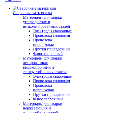
Сварочные материалы
Материалы для сварки
углеродистых и
низколегированных сталей
Электроды сварочные
Проволока сплошная
Проволока
порошковая
Прутки присадочные
Флюс сварочный
Материалы для сварки
легированных
высокопрочных и
теплоустойчивых сталей
Электроды сварочные
Проволока сплошная
Проволока
порошковая
Прутки присадочные
Флюс сварочный
Материалы для сварки
нержавеющих и
жаростойких сталей