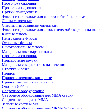
Проволока сплошная
Проволока порошковая
Прутки присадочные
Флюсы и проволоки для износостойкой наплавки
Ленты сварочные
Специализированные материалы
Флюсы и проволоки для автоматической сварки и наплавки
Кислые флюсы
Нейтральные флюсы
Основные флюсы
Высокоосновные флюсы
Материалы для сварки титана
Проволока сплошная
Присадочные прутки
Материалы специального назначения
Строжка и резка
Припои
Припои оловянно-свинцовые
Припои высокотехнологичные
Олово и баббит
Сварочное оборудование
Сварочное оборудование для MMA сварки
Сварочные аппараты MMA
Запасные части MMA
Сварочное оборудование для MIG/MAG сварки