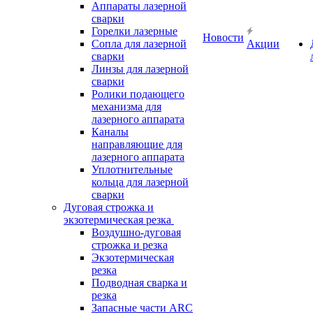
Аппараты лазерной
сварки
Горелки лазерные
Новости
Сопла для лазерной
Акции
сварки
Линзы для лазерной
сварки
Ролики подающего
механизма для
лазерного аппарата
Каналы
направляющие для
лазерного аппарата
Уплотнительные
кольца для лазерной
сварки
Дуговая строжка и
экзотермическая резка
Воздушно-дуговая
строжка и резка
Экзотермическая
резка
Подводная сварка и
резка
Запасные части ARC