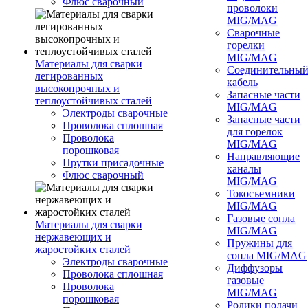
Флюс сварочный
проволоки
MIG/MAG
Сварочные
горелки
MIG/MAG
Материалы для сварки
Соединительны
легированных
кабель
высокопрочных и
Запасные части
теплоустойчивых сталей
MIG/MAG
Электроды сварочные
Запасные части
Проволока сплошная
для горелок
Проволока
MIG/MAG
порошковая
Направляющие
Прутки присадочные
каналы
Флюс сварочный
MIG/MAG
Токосъемники
MIG/MAG
Газовые сопла
Материалы для сварки
MIG/MAG
нержавеющих и
Пружины для
жаростойких сталей
сопла MIG/MAG
Электроды сварочные
Диффузоры
Проволока сплошная
газовые
Проволока
MIG/MAG
порошковая
Ролики подачи