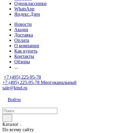
Одноклассники
WhatsApp
Яндекс.Дзен
Новости
Акции
Доставка
Оплата
О компании
Как купить
Контакты
Обзоры
...
+7 (495) 225-95-78
+7 (495) 225-95-78
Многоканальный
sale@ktnd.ru
Войти
Каталог
По всему сайту