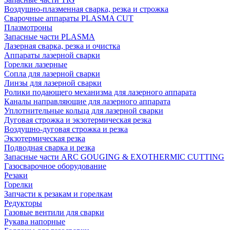
Воздушно-плазменная сварка, резка и строжка
Сварочные аппараты PLASMA CUT
Плазмотроны
Запасные части PLASMA
Лазерная сварка, резка и очистка
Аппараты лазерной сварки
Горелки лазерные
Сопла для лазерной сварки
Линзы для лазерной сварки
Ролики подающего механизма для лазерного аппарата
Каналы направляющие для лазерного аппарата
Уплотнительные кольца для лазерной сварки
Дуговая строжка и экзотермическая резка
Воздушно-дуговая строжка и резка
Экзотермическая резка
Подводная сварка и резка
Запасные части ARC GOUGING & EXOTHERMIC CUTTING
Газосварочное оборудование
Резаки
Горелки
Запчасти к резакам и горелкам
Редукторы
Газовые вентили для сварки
Рукава напорные