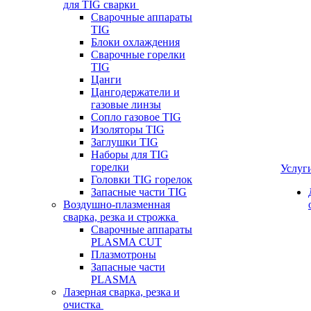
для TIG сварки
Сварочные аппараты
TIG
Блоки охлаждения
Сварочные горелки
TIG
Цанги
Цангодержатели и
газовые линзы
Сопло газовое TIG
Изоляторы TIG
Заглушки TIG
Наборы для TIG
горелки
Услуг
Головки TIG горелок
Запасные части TIG
Воздушно-плазменная
сварка, резка и строжка
Сварочные аппараты
PLASMA CUT
Плазмотроны
Запасные части
PLASMA
Лазерная сварка, резка и
очистка