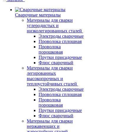
Сварочные материалы
Материалы для сварки
углеродистых и
низколегированных сталей
Электроды сварочные
Проволока сплошная
Проволока
порошковая
Прутки присадочные
Флюс сварочный
Материалы для сварки
легированных
высокопрочных и
теплоустойчивых сталей
Электроды сварочные
Проволока сплошная
Проволока
порошковая
Прутки присадочные
Флюс сварочный
Материалы для сварки
нержавеющих и
жаростойких сталей