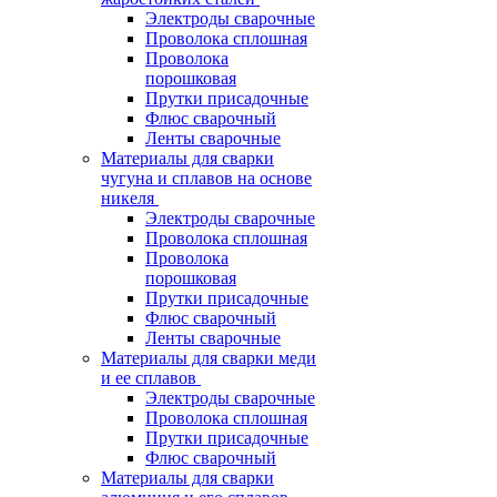
Электроды сварочные
Проволока сплошная
Проволока
порошковая
Прутки присадочные
Флюс сварочный
Ленты сварочные
Материалы для сварки
чугуна и сплавов на основе
никеля
Электроды сварочные
Проволока сплошная
Проволока
порошковая
Прутки присадочные
Флюс сварочный
Ленты сварочные
Материалы для сварки меди
и ее сплавов
Электроды сварочные
Проволока сплошная
Прутки присадочные
Флюс сварочный
Материалы для сварки