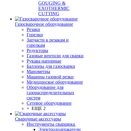
GOUGING &
EXOTHERMIC
CUTTING
Газосварочное оборудование
Резаки
Горелки
Запчасти к резакам и
горелкам
Редукторы
Газовые вентили для сварки
Рукава напорные
Баллоны для газосварки
Манометры
Машины газовой резки
Медицинское оборудование
Оборудование для
газораспределительных
систем
Сетевое оборудование
+ ЕЩЕ 2
Сварочные аксессуары
Инструменты сварщика
Электрододержатели