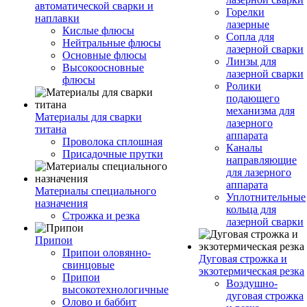
автоматической сварки и
Горелки
наплавки
лазерные
Кислые флюсы
Сопла для
Нейтральные флюсы
лазерной сварки
Основные флюсы
Линзы для
Высокоосновные
лазерной сварки
флюсы
Ролики
подающего
механизма для
Материалы для сварки
лазерного
титана
аппарата
Проволока сплошная
Каналы
Присадочные прутки
направляющие
для лазерного
аппарата
Материалы специального
Уплотнительные
назначения
кольца для
Строжка и резка
лазерной сварки
Припои
Припои оловянно-
Дуговая строжка и
свинцовые
экзотермическая резка
Припои
Воздушно-
высокотехнологичные
дуговая строжка
Олово и баббит