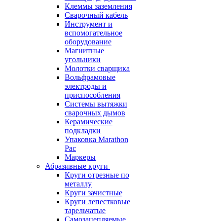
Клеммы заземления
Сварочный кабель
Инструмент и
вспомогательное
оборудование
Магнитные
угольники
Молотки сварщика
Вольфрамовые
электроды и
приспособления
Системы вытяжки
сварочных дымов
Керамические
подкладки
Упаковка Marathon
Pac
Маркеры
Абразивные круги
Круги отрезные по
металлу
Круги зачистные
Круги лепестковые
тарельчатые
Самозацепляемые