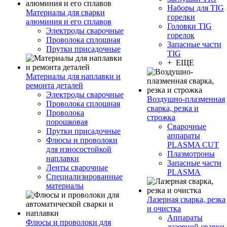
Наборы для TIG
Материалы для сварки
горелки
алюминия и его сплавов
Головки TIG
Электроды сварочные
горелок
Проволока сплошная
Запасные части
Прутки присадочные
TIG
+ ЕЩЕ
Материалы для наплавки и
ремонта деталей
Электроды сварочные
Воздушно-плазменная
Проволока сплошная
сварка, резка и
Проволока
строжка
порошковая
Сварочные
Прутки присадочные
аппараты
Флюсы и проволоки
PLASMA CUT
для износостойкой
Плазмотроны
наплавки
Запасные части
Ленты сварочные
PLASMA
Специализированные
материалы
Лазерная сварка, резка
и очистка
Аппараты
Флюсы и проволоки для
лазерной сварки