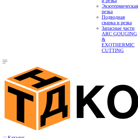
и резка
Экзотермическая
резка
Подводная
сварка и резка
Запасные части
ARC GOUGING
&
EXOTHERMIC
CUTTING
Каталог