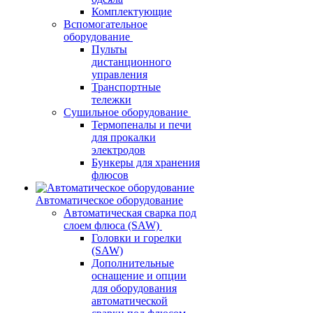
Комплектующие
Вспомогательное
оборудование
Пульты
дистанционного
управления
Транспортные
тележки
Сушильное оборудование
Термопеналы и печи
для прокалки
электродов
Бункеры для хранения
флюсов
Автоматическое оборудование
Автоматическая сварка под
слоем флюса (SAW)
Головки и горелки
(SAW)
Дополнительные
оснащение и опции
для оборудования
автоматической