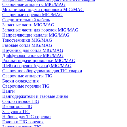
Сварочные аппараты MIG/MAG
Механизмы подачи проволоки MIG/MAG
Сварочные горелки MIG/MAG
Соединительный кабель
Запасные части MIG/MAG
Запасные части для горелок MIG/MAG
Направляющие каналы MIG/MAG
Токосъемники MIG/MAG
Газовые сопла MIG/MAG
Пружины для сопла MIG/MAG
Диффузоры газовые MIG/MAG
Ролики подачи проволоки MIG/MAG
Шейки горелок (гусаки) MIG/MAG
Сварочное оборудование для TIG сварки
Сварочные аппараты TIG
Блоки охлаждения
Сварочные горелки TIG
Цанги
Цангодержатели и газовые линзы
Сопло газовое TIG
Изоляторы TIG
Заглушки TIG
Наборы для TIG горелки
Головки TIG горелок
Запасные части TIG