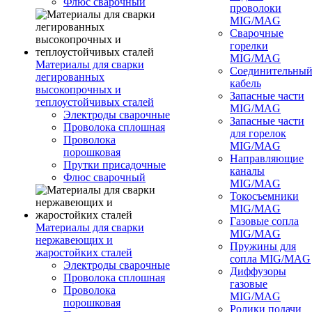
Флюс сварочный
проволоки
MIG/MAG
Сварочные
горелки
MIG/MAG
Материалы для сварки
Соединительны
легированных
кабель
высокопрочных и
Запасные части
теплоустойчивых сталей
MIG/MAG
Электроды сварочные
Запасные части
Проволока сплошная
для горелок
Проволока
MIG/MAG
порошковая
Направляющие
Прутки присадочные
каналы
Флюс сварочный
MIG/MAG
Токосъемники
MIG/MAG
Газовые сопла
Материалы для сварки
MIG/MAG
нержавеющих и
Пружины для
жаростойких сталей
сопла MIG/MAG
Электроды сварочные
Диффузоры
Проволока сплошная
газовые
Проволока
MIG/MAG
порошковая
Ролики подачи