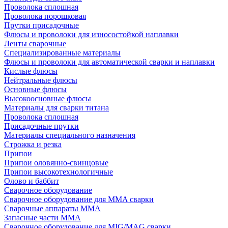
Проволока сплошная
Проволока порошковая
Прутки присадочные
Флюсы и проволоки для износостойкой наплавки
Ленты сварочные
Специализированные материалы
Флюсы и проволоки для автоматической сварки и наплавки
Кислые флюсы
Нейтральные флюсы
Основные флюсы
Высокоосновные флюсы
Материалы для сварки титана
Проволока сплошная
Присадочные прутки
Материалы специального назначения
Строжка и резка
Припои
Припои оловянно-свинцовые
Припои высокотехнологичные
Олово и баббит
Сварочное оборудование
Сварочное оборудование для MMA сварки
Сварочные аппараты MMA
Запасные части MMA
Сварочное оборудование для MIG/MAG сварки