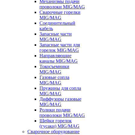
Механизмы подачи
проволоки MIG/MAG
Сварочные горелки
MIG/MAG
Соединительный
кабель
Запасные части
MIG/MAG
Запасные части для
горелок MIG/MAG
Направляющие
каналы MIG/MAG
Токосъемники
MIG/MAG
Газовые сопла
MIG/MAG
Пружины для сопла
MIG/MAG
Диффузоры газовые
MIG/MAG
Ролики подачи
проволоки MIG/MAG
Шейки горелок
(гусаки) MIG/MAG
Сварочное оборудование