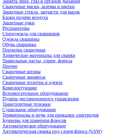
Защита лица, глаз и органов дыхания
Сварочные маски, шлемы и щитки
Защитные стекла, запчасти для масок
Блоки подачи воздуха
Защитные очки
Респираторы
Спецодежда для сварщиков
Одежда сварщика
Обувь сварщика
Перчатки сварочные
Химические материалы для сварки
Травильные пасты, спреи, флюсы
Прочее
Сварочные шторы
Сварочные занавесы
Сварочные полотна и одеяла
Комплектующие
Вспомогательное оборудование
Пульты дистанционного управления
Транспортные тележки
Сушильное оборудование
Термопеналы и печи для прокалки электродов
Бункеры для хранения флюсов
Автоматическое оборудование
Автоматическая сварка под слоем флюса (SAW)