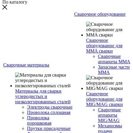
По каталогу
Сварочное оборудование
Сварочное
оборудование для
MMA сварки
Сварочные
аппараты MMA
Сварочные материалы
Запасные части
MMA
Материалы для сварки
Сварочное
углеродистых и
оборудование для
низколегированных сталей
MIG/MAG сварки
Электроды сварочные
Сварочные
Проволока сплошная
аппараты
Проволока
MIG/MAG
порошковая
Механизмы
Прутки присадочные
подачи