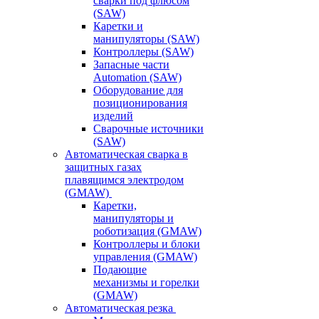
сварки под флюсом
(SAW)
Каретки и
манипуляторы (SAW)
Контроллеры (SAW)
Запасные части
Automation (SAW)
Оборудование для
позиционирования
изделий
Сварочные источники
(SAW)
Автоматическая сварка в
защитных газах
плавящимся электродом
(GMAW)
Каретки,
манипуляторы и
роботизация (GMAW)
Контроллеры и блоки
управления (GMAW)
Подающие
механизмы и горелки
(GMAW)
Автоматическая резка