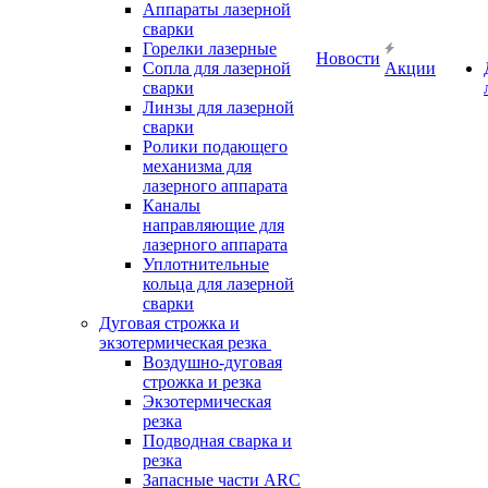
Аппараты лазерной
сварки
Горелки лазерные
Новости
Сопла для лазерной
Акции
сварки
Линзы для лазерной
сварки
Ролики подающего
механизма для
лазерного аппарата
Каналы
направляющие для
лазерного аппарата
Уплотнительные
кольца для лазерной
сварки
Дуговая строжка и
экзотермическая резка
Воздушно-дуговая
строжка и резка
Экзотермическая
резка
Подводная сварка и
резка
Запасные части ARC