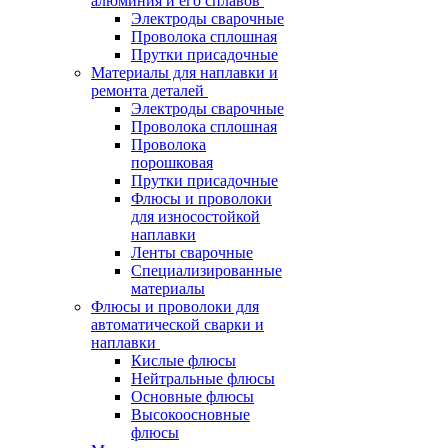
алюминия и его сплавов
Электроды сварочные
Проволока сплошная
Прутки присадочные
Материалы для наплавки и
ремонта деталей
Электроды сварочные
Проволока сплошная
Проволока
порошковая
Прутки присадочные
Флюсы и проволоки
для износостойкой
наплавки
Ленты сварочные
Специализированные
материалы
Флюсы и проволоки для
автоматической сварки и
наплавки
Кислые флюсы
Нейтральные флюсы
Основные флюсы
Высокоосновные
флюсы