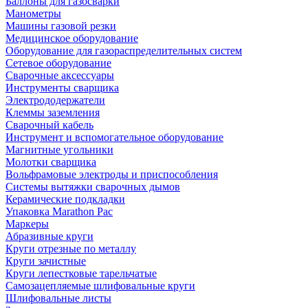
Баллоны для газосварки
Манометры
Машины газовой резки
Медицинское оборудование
Оборудование для газораспределительных систем
Сетевое оборудование
Сварочные аксессуары
Инструменты сварщика
Электрододержатели
Клеммы заземления
Сварочный кабель
Инструмент и вспомогательное оборудование
Магнитные угольники
Молотки сварщика
Вольфрамовые электроды и приспособления
Системы вытяжки сварочных дымов
Керамические подкладки
Упаковка Marathon Pac
Маркеры
Абразивные круги
Круги отрезные по металлу
Круги зачистные
Круги лепестковые тарельчатые
Самозацепляемые шлифовальные круги
Шлифовальные листы