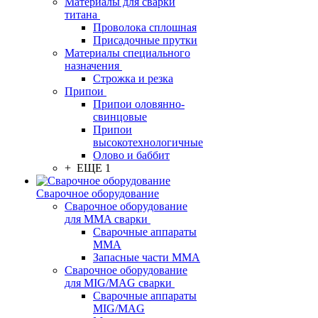
Материалы для сварки
титана
Проволока сплошная
Присадочные прутки
Материалы специального
назначения
Строжка и резка
Припои
Припои оловянно-
свинцовые
Припои
высокотехнологичные
Олово и баббит
+ ЕЩЕ 1
Сварочное оборудование
Сварочное оборудование
для MMA сварки
Сварочные аппараты
MMA
Запасные части MMA
Сварочное оборудование
для MIG/MAG сварки
Сварочные аппараты
MIG/MAG