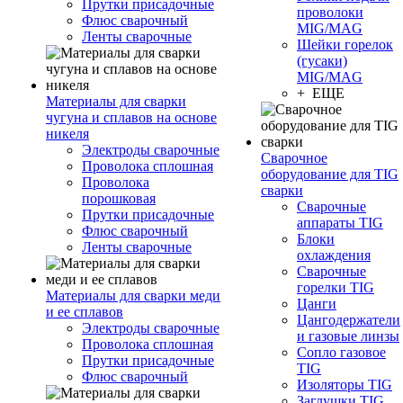
Прутки присадочные
проволоки
Флюс сварочный
MIG/MAG
Ленты сварочные
Шейки горелок
(гусаки)
MIG/MAG
+ ЕЩЕ
Материалы для сварки
чугуна и сплавов на основе
никеля
Электроды сварочные
Сварочное
Проволока сплошная
оборудование для TIG
Проволока
сварки
порошковая
Сварочные
Прутки присадочные
аппараты TIG
Флюс сварочный
Блоки
Ленты сварочные
охлаждения
Сварочные
горелки TIG
Материалы для сварки меди
Цанги
и ее сплавов
Цангодержатели
Электроды сварочные
и газовые линзы
Проволока сплошная
Сопло газовое
Прутки присадочные
TIG
Флюс сварочный
Изоляторы TIG
Заглушки TIG