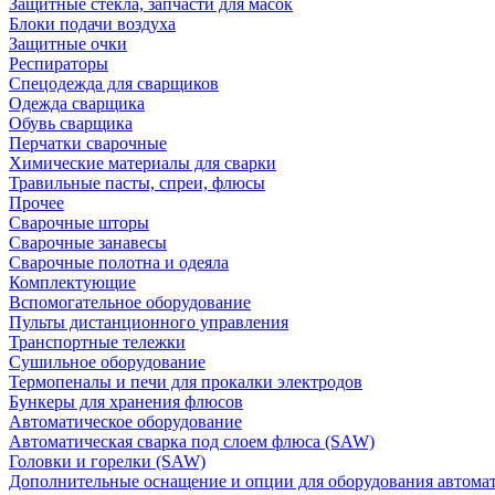
Защитные стекла, запчасти для масок
Блоки подачи воздуха
Защитные очки
Респираторы
Спецодежда для сварщиков
Одежда сварщика
Обувь сварщика
Перчатки сварочные
Химические материалы для сварки
Травильные пасты, спреи, флюсы
Прочее
Сварочные шторы
Сварочные занавесы
Сварочные полотна и одеяла
Комплектующие
Вспомогательное оборудование
Пульты дистанционного управления
Транспортные тележки
Сушильное оборудование
Термопеналы и печи для прокалки электродов
Бункеры для хранения флюсов
Автоматическое оборудование
Автоматическая сварка под слоем флюса (SAW)
Головки и горелки (SAW)
Дополнительные оснащение и опции для оборудования автома