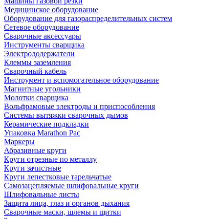
Машины газовой резки
Медицинское оборудование
Оборудование для газораспределительных систем
Сетевое оборудование
Сварочные аксессуары
Инструменты сварщика
Электрододержатели
Клеммы заземления
Сварочный кабель
Инструмент и вспомогательное оборудование
Магнитные угольники
Молотки сварщика
Вольфрамовые электроды и приспособления
Системы вытяжки сварочных дымов
Керамические подкладки
Упаковка Marathon Pac
Маркеры
Абразивные круги
Круги отрезные по металлу
Круги зачистные
Круги лепестковые тарельчатые
Самозацепляемые шлифовальные круги
Шлифовальные листы
Защита лица, глаз и органов дыхания
Сварочные маски, шлемы и щитки