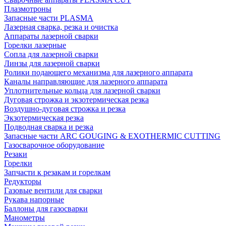
Плазмотроны
Запасные части PLASMA
Лазерная сварка, резка и очистка
Аппараты лазерной сварки
Горелки лазерные
Сопла для лазерной сварки
Линзы для лазерной сварки
Ролики подающего механизма для лазерного аппарата
Каналы направляющие для лазерного аппарата
Уплотнительные кольца для лазерной сварки
Дуговая строжка и экзотермическая резка
Воздушно-дуговая строжка и резка
Экзотермическая резка
Подводная сварка и резка
Запасные части ARC GOUGING & EXOTHERMIC CUTTING
Газосварочное оборудование
Резаки
Горелки
Запчасти к резакам и горелкам
Редукторы
Газовые вентили для сварки
Рукава напорные
Баллоны для газосварки
Манометры