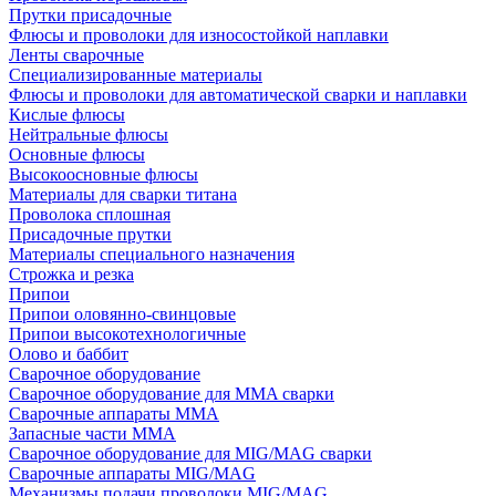
Прутки присадочные
Флюсы и проволоки для износостойкой наплавки
Ленты сварочные
Специализированные материалы
Флюсы и проволоки для автоматической сварки и наплавки
Кислые флюсы
Нейтральные флюсы
Основные флюсы
Высокоосновные флюсы
Материалы для сварки титана
Проволока сплошная
Присадочные прутки
Материалы специального назначения
Строжка и резка
Припои
Припои оловянно-свинцовые
Припои высокотехнологичные
Олово и баббит
Сварочное оборудование
Сварочное оборудование для MMA сварки
Сварочные аппараты MMA
Запасные части MMA
Сварочное оборудование для MIG/MAG сварки
Сварочные аппараты MIG/MAG
Механизмы подачи проволоки MIG/MAG