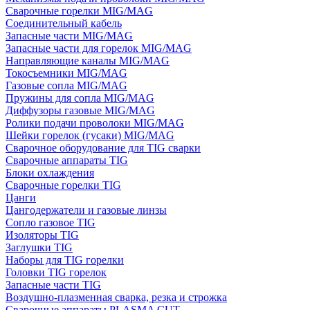
Сварочные горелки MIG/MAG
Соединительный кабель
Запасные части MIG/MAG
Запасные части для горелок MIG/MAG
Направляющие каналы MIG/MAG
Токосъемники MIG/MAG
Газовые сопла MIG/MAG
Пружины для сопла MIG/MAG
Диффузоры газовые MIG/MAG
Ролики подачи проволоки MIG/MAG
Шейки горелок (гусаки) MIG/MAG
Сварочное оборудование для TIG сварки
Сварочные аппараты TIG
Блоки охлаждения
Сварочные горелки TIG
Цанги
Цангодержатели и газовые линзы
Сопло газовое TIG
Изоляторы TIG
Заглушки TIG
Наборы для TIG горелки
Головки TIG горелок
Запасные части TIG
Воздушно-плазменная сварка, резка и строжка
Сварочные аппараты PLASMA CUT