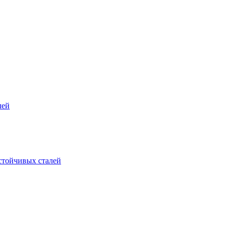
лей
стойчивых сталей