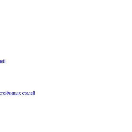
лей
стойчивых сталей