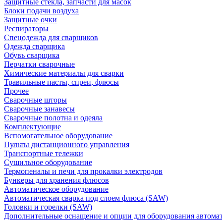
Защитные стекла, запчасти для масок
Блоки подачи воздуха
Защитные очки
Респираторы
Спецодежда для сварщиков
Одежда сварщика
Обувь сварщика
Перчатки сварочные
Химические материалы для сварки
Травильные пасты, спреи, флюсы
Прочее
Сварочные шторы
Сварочные занавесы
Сварочные полотна и одеяла
Комплектующие
Вспомогательное оборудование
Пульты дистанционного управления
Транспортные тележки
Сушильное оборудование
Термопеналы и печи для прокалки электродов
Бункеры для хранения флюсов
Автоматическое оборудование
Автоматическая сварка под слоем флюса (SAW)
Головки и горелки (SAW)
Дополнительные оснащение и опции для оборудования автома