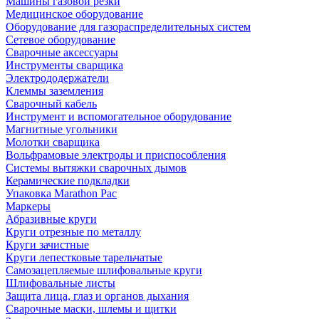
Машины газовой резки
Медицинское оборудование
Оборудование для газораспределительных систем
Сетевое оборудование
Сварочные аксессуары
Инструменты сварщика
Электрододержатели
Клеммы заземления
Сварочный кабель
Инструмент и вспомогательное оборудование
Магнитные угольники
Молотки сварщика
Вольфрамовые электроды и приспособления
Системы вытяжки сварочных дымов
Керамические подкладки
Упаковка Marathon Pac
Маркеры
Абразивные круги
Круги отрезные по металлу
Круги зачистные
Круги лепестковые тарельчатые
Самозацепляемые шлифовальные круги
Шлифовальные листы
Защита лица, глаз и органов дыхания
Сварочные маски, шлемы и щитки