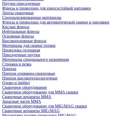
Прутки присадочные
Флюсы и проволоки для износостойкой наплавки
Ленты сварочные
Специализированные материалы
Флюсы и проволоки для автоматической сварки и наплавки
Кислые флюсы
Нейтральные флюсы
Основные флюсы
Высокоосновные флюсы
Материалы для сварки титана
Проволока сплошная
Присадочные прутки
Материалы специального назначения
Строжка и резка
Припои
Припои оловянно-свинцовые
Припои высокотехнологичные
Олово и баббит
Сварочное оборудование
Сварочное оборудование для MMA сварки
Сварочные аппараты MMA
Запасные части MMA
Сварочное оборудование для MIG/MAG сварки
Сварочные аппараты MIG/MAG
Механизмы подачи проволоки MIG/MAG