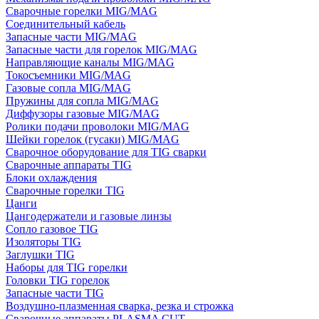
Сварочные горелки MIG/MAG
Соединительный кабель
Запасные части MIG/MAG
Запасные части для горелок MIG/MAG
Направляющие каналы MIG/MAG
Токосъемники MIG/MAG
Газовые сопла MIG/MAG
Пружины для сопла MIG/MAG
Диффузоры газовые MIG/MAG
Ролики подачи проволоки MIG/MAG
Шейки горелок (гусаки) MIG/MAG
Сварочное оборудование для TIG сварки
Сварочные аппараты TIG
Блоки охлаждения
Сварочные горелки TIG
Цанги
Цангодержатели и газовые линзы
Сопло газовое TIG
Изоляторы TIG
Заглушки TIG
Наборы для TIG горелки
Головки TIG горелок
Запасные части TIG
Воздушно-плазменная сварка, резка и строжка
Сварочные аппараты PLASMA CUT