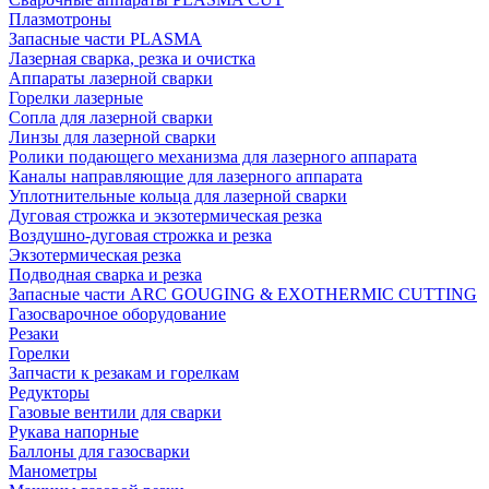
Плазмотроны
Запасные части PLASMA
Лазерная сварка, резка и очистка
Аппараты лазерной сварки
Горелки лазерные
Сопла для лазерной сварки
Линзы для лазерной сварки
Ролики подающего механизма для лазерного аппарата
Каналы направляющие для лазерного аппарата
Уплотнительные кольца для лазерной сварки
Дуговая строжка и экзотермическая резка
Воздушно-дуговая строжка и резка
Экзотермическая резка
Подводная сварка и резка
Запасные части ARC GOUGING & EXOTHERMIC CUTTING
Газосварочное оборудование
Резаки
Горелки
Запчасти к резакам и горелкам
Редукторы
Газовые вентили для сварки
Рукава напорные
Баллоны для газосварки
Манометры