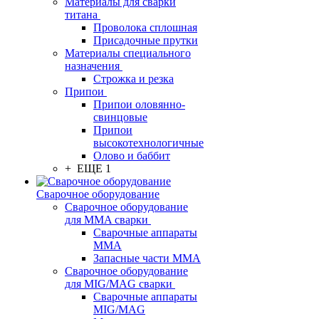
Материалы для сварки
титана
Проволока сплошная
Присадочные прутки
Материалы специального
назначения
Строжка и резка
Припои
Припои оловянно-
свинцовые
Припои
высокотехнологичные
Олово и баббит
+ ЕЩЕ 1
Сварочное оборудование
Сварочное оборудование
для MMA сварки
Сварочные аппараты
MMA
Запасные части MMA
Сварочное оборудование
для MIG/MAG сварки
Сварочные аппараты
MIG/MAG