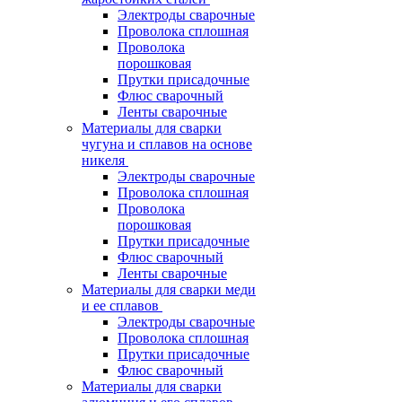
Электроды сварочные
Проволока сплошная
Проволока
порошковая
Прутки присадочные
Флюс сварочный
Ленты сварочные
Материалы для сварки
чугуна и сплавов на основе
никеля
Электроды сварочные
Проволока сплошная
Проволока
порошковая
Прутки присадочные
Флюс сварочный
Ленты сварочные
Материалы для сварки меди
и ее сплавов
Электроды сварочные
Проволока сплошная
Прутки присадочные
Флюс сварочный
Материалы для сварки