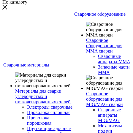
По каталогу
Сварочное оборудование
Сварочное
оборудование для
MMA сварки
Сварочные
аппараты MMA
Сварочные материалы
Запасные части
MMA
Материалы для сварки
Сварочное
углеродистых и
оборудование для
низколегированных сталей
MIG/MAG сварки
Электроды сварочные
Сварочные
Проволока сплошная
аппараты
Проволока
MIG/MAG
порошковая
Механизмы
Прутки присадочные
подачи