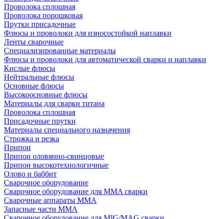
Проволока сплошная
Проволока порошковая
Прутки присадочные
Флюсы и проволоки для износостойкой наплавки
Ленты сварочные
Специализированные материалы
Флюсы и проволоки для автоматической сварки и наплавки
Кислые флюсы
Нейтральные флюсы
Основные флюсы
Высокоосновные флюсы
Материалы для сварки титана
Проволока сплошная
Присадочные прутки
Материалы специального назначения
Строжка и резка
Припои
Припои оловянно-свинцовые
Припои высокотехнологичные
Олово и баббит
Сварочное оборудование
Сварочное оборудование для MMA сварки
Сварочные аппараты MMA
Запасные части MMA
Сварочное оборудование для MIG/MAG сварки