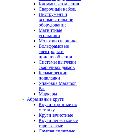
Клеммы заземления
Сварочный кабель
Инструмент и
вспомогательное
оборудование
Магнитные
угольники
Молотки сварщика
Вольфрамовые
электроды и
приспособления
Системы вытяжки
сварочных дымов
Керамические
подкладки
Упаковка Marathon
Pac
Маркеры
Абразивные круги
Круги отрезные по
металлу
Круги зачистные
Круги лепестковые
тарельчатые
Самозацепляемые