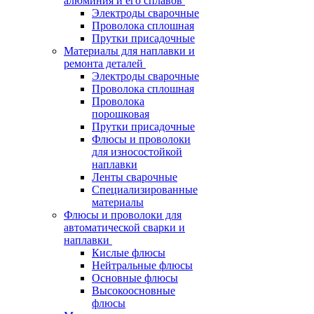
алюминия и его сплавов
Электроды сварочные
Проволока сплошная
Прутки присадочные
Материалы для наплавки и
ремонта деталей
Электроды сварочные
Проволока сплошная
Проволока
порошковая
Прутки присадочные
Флюсы и проволоки
для износостойкой
наплавки
Ленты сварочные
Специализированные
материалы
Флюсы и проволоки для
автоматической сварки и
наплавки
Кислые флюсы
Нейтральные флюсы
Основные флюсы
Высокоосновные
флюсы