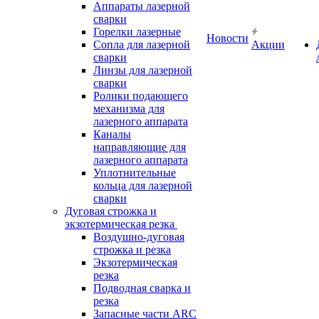
Аппараты лазерной
сварки
Горелки лазерные
Новости
Сопла для лазерной
Акции
сварки
Линзы для лазерной
сварки
Ролики подающего
механизма для
лазерного аппарата
Каналы
направляющие для
лазерного аппарата
Уплотнительные
кольца для лазерной
сварки
Дуговая строжка и
экзотермическая резка
Воздушно-дуговая
строжка и резка
Экзотермическая
резка
Подводная сварка и
резка
Запасные части ARC