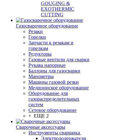
GOUGING &
EXOTHERMIC
CUTTING
Газосварочное оборудование
Резаки
Горелки
Запчасти к резакам и
горелкам
Редукторы
Газовые вентили для сварки
Рукава напорные
Баллоны для газосварки
Манометры
Машины газовой резки
Медицинское оборудование
Оборудование для
газораспределительных
систем
Сетевое оборудование
+ ЕЩЕ 2
Сварочные аксессуары
Инструменты сварщика
Электрододержатели