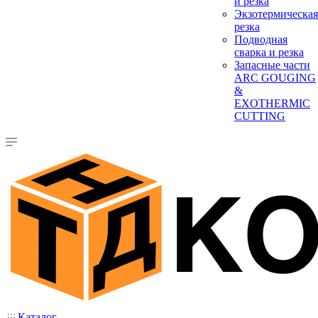
и резка
Экзотермическая
резка
Подводная
сварка и резка
Запасные части
ARC GOUGING
&
EXOTHERMIC
CUTTING
Каталог