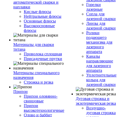
автоматической сварки и
Горелки
наплавки
лазерные
Кислые флюсы
Сопла для
Нейтральные флюсы
лазерной сварки
Основные флюсы
Линзы для
Высокоосновные
лазерной сварки
флюсы
Ролики
подающего
механизма для
Материалы для сварки
лазерного
титана
аппарата
Проволока сплошная
Каналы
Присадочные прутки
направляющие
для лазерного
аппарата
Материалы специального
Уплотнительные
назначения
кольца для
Строжка и резка
лазерной сварки
Припои
Припои оловянно-
Дуговая строжка и
свинцовые
экзотермическая резка
Припои
Воздушно-
высокотехнологичные
дуговая строжка
Олово и баббит