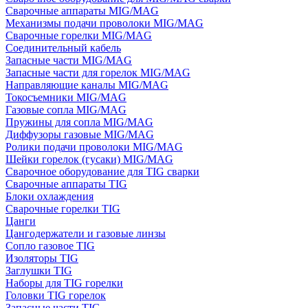
Сварочные аппараты MIG/MAG
Механизмы подачи проволоки MIG/MAG
Сварочные горелки MIG/MAG
Соединительный кабель
Запасные части MIG/MAG
Запасные части для горелок MIG/MAG
Направляющие каналы MIG/MAG
Токосъемники MIG/MAG
Газовые сопла MIG/MAG
Пружины для сопла MIG/MAG
Диффузоры газовые MIG/MAG
Ролики подачи проволоки MIG/MAG
Шейки горелок (гусаки) MIG/MAG
Сварочное оборудование для TIG сварки
Сварочные аппараты TIG
Блоки охлаждения
Сварочные горелки TIG
Цанги
Цангодержатели и газовые линзы
Сопло газовое TIG
Изоляторы TIG
Заглушки TIG
Наборы для TIG горелки
Головки TIG горелок
Запасные части TIG