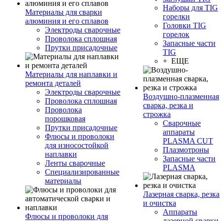
Наборы для TIG
Материалы для сварки
горелки
алюминия и его сплавов
Головки TIG
Электроды сварочные
горелок
Проволока сплошная
Запасные части
Прутки присадочные
TIG
+ ЕЩЕ
Материалы для наплавки и
ремонта деталей
Электроды сварочные
Воздушно-плазменная
Проволока сплошная
сварка, резка и
Проволока
строжка
порошковая
Сварочные
Прутки присадочные
аппараты
Флюсы и проволоки
PLASMA CUT
для износостойкой
Плазмотроны
наплавки
Запасные части
Ленты сварочные
PLASMA
Специализированные
материалы
Лазерная сварка, резка
и очистка
Аппараты
Флюсы и проволоки для
лазерной сварки