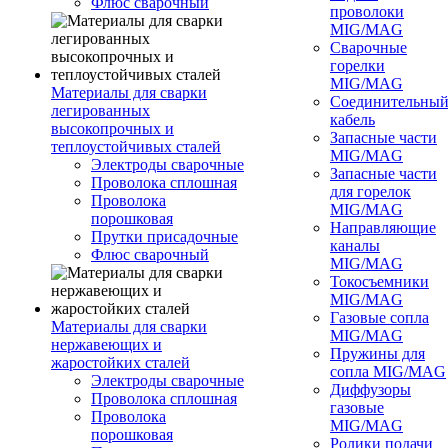
Флюс сварочный
проволоки
MIG/MAG
Сварочные
горелки
MIG/MAG
Материалы для сварки
Соединительны
легированных
кабель
высокопрочных и
Запасные части
теплоустойчивых сталей
MIG/MAG
Электроды сварочные
Запасные части
Проволока сплошная
для горелок
Проволока
MIG/MAG
порошковая
Направляющие
Прутки присадочные
каналы
Флюс сварочный
MIG/MAG
Токосъемники
MIG/MAG
Газовые сопла
Материалы для сварки
MIG/MAG
нержавеющих и
Пружины для
жаростойких сталей
сопла MIG/MAG
Электроды сварочные
Диффузоры
Проволока сплошная
газовые
Проволока
MIG/MAG
порошковая
Ролики подачи