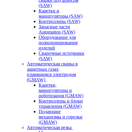
сварки под флюсом
(SAW)
Каретки и
манипуляторы (SAW)
Контроллеры (SAW)
Запасные части
Automation (SAW)
Оборудование для
позиционирования
изделий
Сварочные источники
(SAW)
Автоматическая сварка в
защитных газах
плавящимся электродом
(GMAW)
Каретки,
манипуляторы и
роботизация (GMAW)
Контроллеры и блоки
управления (GMAW)
Подающие
механизмы и горелки
(GMAW)
Автоматическая резка