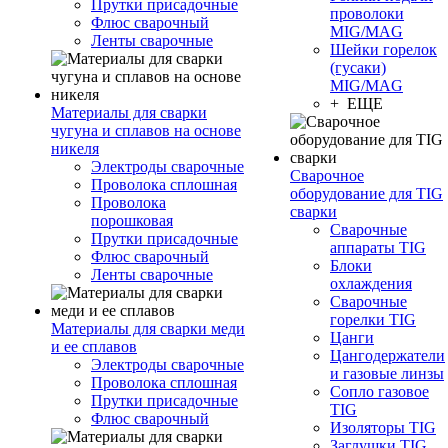
Прутки присадочные
проволоки
Флюс сварочный
MIG/MAG
Ленты сварочные
Шейки горелок
(гусаки)
MIG/MAG
+ ЕЩЕ
Материалы для сварки
чугуна и сплавов на основе
никеля
Электроды сварочные
Сварочное
Проволока сплошная
оборудование для TIG
Проволока
сварки
порошковая
Сварочные
Прутки присадочные
аппараты TIG
Флюс сварочный
Блоки
Ленты сварочные
охлаждения
Сварочные
горелки TIG
Материалы для сварки меди
Цанги
и ее сплавов
Цангодержатели
Электроды сварочные
и газовые линзы
Проволока сплошная
Сопло газовое
Прутки присадочные
TIG
Флюс сварочный
Изоляторы TIG
Заглушки TIG