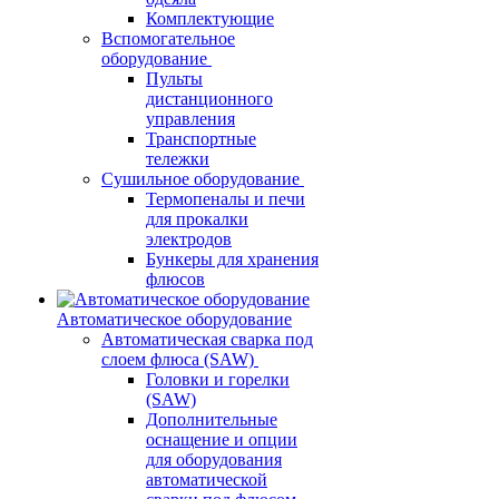
Комплектующие
Вспомогательное
оборудование
Пульты
дистанционного
управления
Транспортные
тележки
Сушильное оборудование
Термопеналы и печи
для прокалки
электродов
Бункеры для хранения
флюсов
Автоматическое оборудование
Автоматическая сварка под
слоем флюса (SAW)
Головки и горелки
(SAW)
Дополнительные
оснащение и опции
для оборудования
автоматической