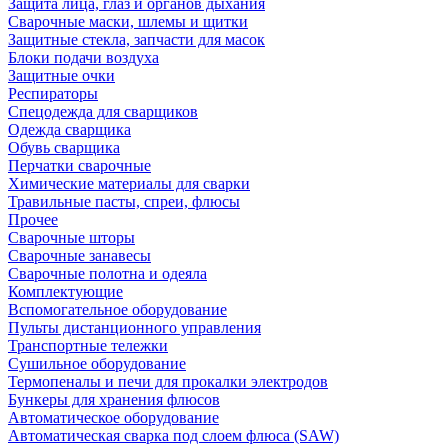
Защита лица, глаз и органов дыхания
Сварочные маски, шлемы и щитки
Защитные стекла, запчасти для масок
Блоки подачи воздуха
Защитные очки
Респираторы
Спецодежда для сварщиков
Одежда сварщика
Обувь сварщика
Перчатки сварочные
Химические материалы для сварки
Травильные пасты, спреи, флюсы
Прочее
Сварочные шторы
Сварочные занавесы
Сварочные полотна и одеяла
Комплектующие
Вспомогательное оборудование
Пульты дистанционного управления
Транспортные тележки
Сушильное оборудование
Термопеналы и печи для прокалки электродов
Бункеры для хранения флюсов
Автоматическое оборудование
Автоматическая сварка под слоем флюса (SAW)