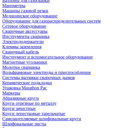
Баллоны для газосварки
Манометры
Машины газовой резки
Медицинское оборудование
Оборудование для газораспределительных систем
Сетевое оборудование
Сварочные аксессуары
Инструменты сварщика
Электрододержатели
Клеммы заземления
Сварочный кабель
Инструмент и вспомогательное оборудование
Магнитные угольники
Молотки сварщика
Вольфрамовые электроды и приспособления
Системы вытяжки сварочных дымов
Керамические подкладки
Упаковка Marathon Pac
Маркеры
Абразивные круги
Круги отрезные по металлу
Круги зачистные
Круги лепестковые тарельчатые
Самозацепляемые шлифовальные круги
Шлифовальные листы