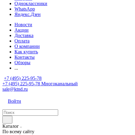
Одноклассники
WhatsApp
Яндекс.Дзен
Новости
Акции
Доставка
Оплата
О компании
Как купить
Контакты
Обзоры
...
+7 (495) 225-95-78
+7 (495) 225-95-78
Многоканальный
sale@ktnd.ru
Войти
Каталог
По всему сайту