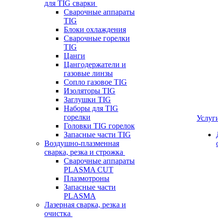
для TIG сварки
Сварочные аппараты
TIG
Блоки охлаждения
Сварочные горелки
TIG
Цанги
Цангодержатели и
газовые линзы
Сопло газовое TIG
Изоляторы TIG
Заглушки TIG
Наборы для TIG
горелки
Услуг
Головки TIG горелок
Запасные части TIG
Воздушно-плазменная
сварка, резка и строжка
Сварочные аппараты
PLASMA CUT
Плазмотроны
Запасные части
PLASMA
Лазерная сварка, резка и
очистка