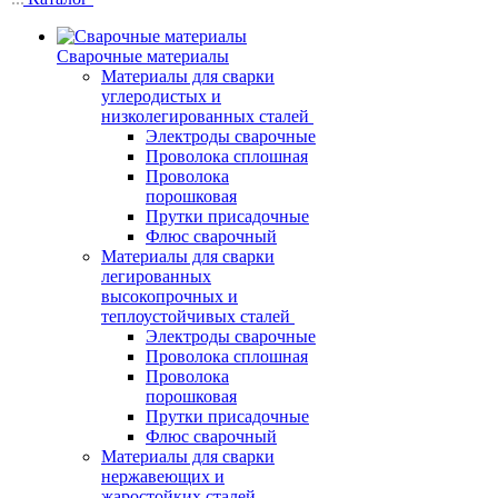
Сварочные материалы
Материалы для сварки
углеродистых и
низколегированных сталей
Электроды сварочные
Проволока сплошная
Проволока
порошковая
Прутки присадочные
Флюс сварочный
Материалы для сварки
легированных
высокопрочных и
теплоустойчивых сталей
Электроды сварочные
Проволока сплошная
Проволока
порошковая
Прутки присадочные
Флюс сварочный
Материалы для сварки
нержавеющих и
жаростойких сталей