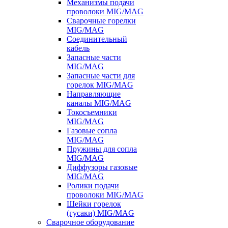
Механизмы подачи
проволоки MIG/MAG
Сварочные горелки
MIG/MAG
Соединительный
кабель
Запасные части
MIG/MAG
Запасные части для
горелок MIG/MAG
Направляющие
каналы MIG/MAG
Токосъемники
MIG/MAG
Газовые сопла
MIG/MAG
Пружины для сопла
MIG/MAG
Диффузоры газовые
MIG/MAG
Ролики подачи
проволоки MIG/MAG
Шейки горелок
(гусаки) MIG/MAG
Сварочное оборудование