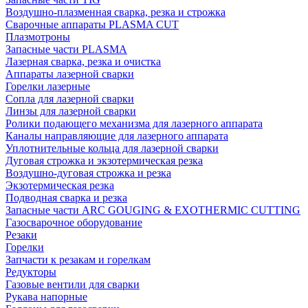
Воздушно-плазменная сварка, резка и строжка
Сварочные аппараты PLASMA CUT
Плазмотроны
Запасные части PLASMA
Лазерная сварка, резка и очистка
Аппараты лазерной сварки
Горелки лазерные
Сопла для лазерной сварки
Линзы для лазерной сварки
Ролики подающего механизма для лазерного аппарата
Каналы направляющие для лазерного аппарата
Уплотнительные кольца для лазерной сварки
Дуговая строжка и экзотермическая резка
Воздушно-дуговая строжка и резка
Экзотермическая резка
Подводная сварка и резка
Запасные части ARC GOUGING & EXOTHERMIC CUTTING
Газосварочное оборудование
Резаки
Горелки
Запчасти к резакам и горелкам
Редукторы
Газовые вентили для сварки
Рукава напорные