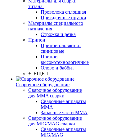
Материалы для сварки
титана
Проволока сплошная
Присадочные прутки
Материалы специального
назначения
Строжка и резка
Припои
Припои оловянно-
свинцовые
Припои
высокотехнологичные
Олово и баббит
+ ЕЩЕ 1
Сварочное оборудование
Сварочное оборудование
для MMA сварки
Сварочные аппараты
MMA
Запасные части MMA
Сварочное оборудование
для MIG/MAG сварки
Сварочные аппараты
MIG/MAG