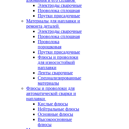
алюминия и его сплавов
Электроды сварочные
Проволока сплошная
Прутки присадочные
Материалы для наплавки и
ремонта деталей
Электроды сварочные
Проволока сплошная
Проволока
порошковая
Прутки присадочные
Флюсы и проволоки
для износостойкой
наплавки
Ленты сварочные
Специализированные
материалы
Флюсы и проволоки для
автоматической сварки и
наплавки
Кислые флюсы
Нейтральные флюсы
Основные флюсы
Высокоосновные
флюсы