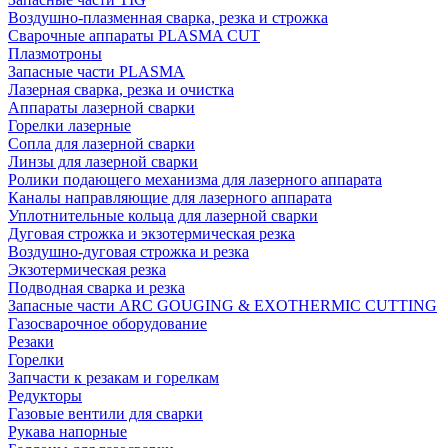
Воздушно-плазменная сварка, резка и строжка
Сварочные аппараты PLASMA CUT
Плазмотроны
Запасные части PLASMA
Лазерная сварка, резка и очистка
Аппараты лазерной сварки
Горелки лазерные
Сопла для лазерной сварки
Линзы для лазерной сварки
Ролики подающего механизма для лазерного аппарата
Каналы направляющие для лазерного аппарата
Уплотнительные кольца для лазерной сварки
Дуговая строжка и экзотермическая резка
Воздушно-дуговая строжка и резка
Экзотермическая резка
Подводная сварка и резка
Запасные части ARC GOUGING & EXOTHERMIC CUTTING
Газосварочное оборудование
Резаки
Горелки
Запчасти к резакам и горелкам
Редукторы
Газовые вентили для сварки
Рукава напорные