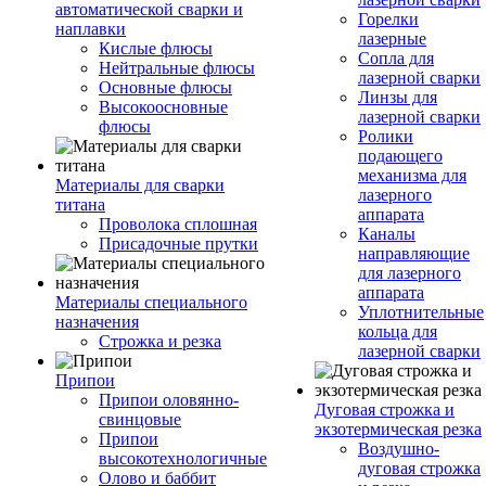
автоматической сварки и
Горелки
наплавки
лазерные
Кислые флюсы
Сопла для
Нейтральные флюсы
лазерной сварки
Основные флюсы
Линзы для
Высокоосновные
лазерной сварки
флюсы
Ролики
подающего
механизма для
Материалы для сварки
лазерного
титана
аппарата
Проволока сплошная
Каналы
Присадочные прутки
направляющие
для лазерного
аппарата
Материалы специального
Уплотнительные
назначения
кольца для
Строжка и резка
лазерной сварки
Припои
Припои оловянно-
Дуговая строжка и
свинцовые
экзотермическая резка
Припои
Воздушно-
высокотехнологичные
дуговая строжка
Олово и баббит