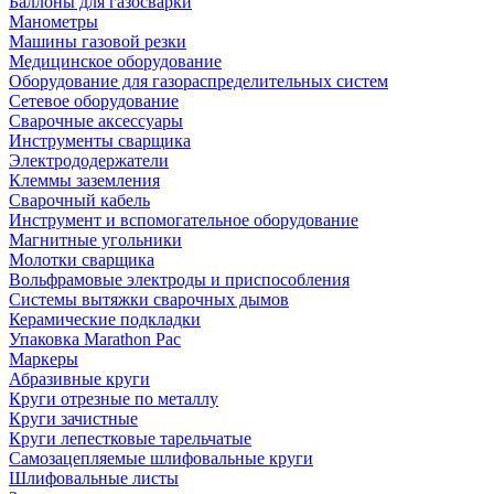
Баллоны для газосварки
Манометры
Машины газовой резки
Медицинское оборудование
Оборудование для газораспределительных систем
Сетевое оборудование
Сварочные аксессуары
Инструменты сварщика
Электрододержатели
Клеммы заземления
Сварочный кабель
Инструмент и вспомогательное оборудование
Магнитные угольники
Молотки сварщика
Вольфрамовые электроды и приспособления
Системы вытяжки сварочных дымов
Керамические подкладки
Упаковка Marathon Pac
Маркеры
Абразивные круги
Круги отрезные по металлу
Круги зачистные
Круги лепестковые тарельчатые
Самозацепляемые шлифовальные круги
Шлифовальные листы