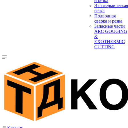
и резка
Экзотермическая
резка
Подводная
сварка и резка
Запасные части
ARC GOUGING
&
EXOTHERMIC
CUTTING
Каталог