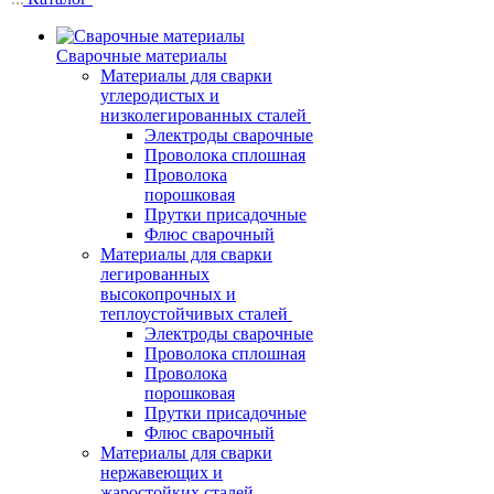
Сварочные материалы
Материалы для сварки
углеродистых и
низколегированных сталей
Электроды сварочные
Проволока сплошная
Проволока
порошковая
Прутки присадочные
Флюс сварочный
Материалы для сварки
легированных
высокопрочных и
теплоустойчивых сталей
Электроды сварочные
Проволока сплошная
Проволока
порошковая
Прутки присадочные
Флюс сварочный
Материалы для сварки
нержавеющих и
жаростойких сталей