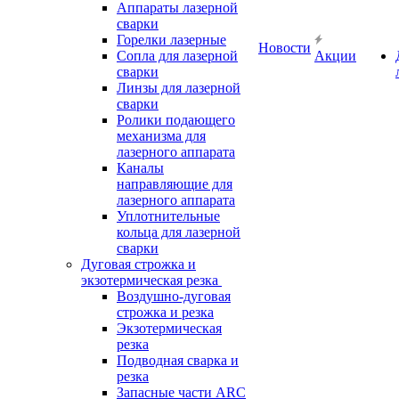
Аппараты лазерной
сварки
Горелки лазерные
Новости
Сопла для лазерной
Акции
сварки
Линзы для лазерной
сварки
Ролики подающего
механизма для
лазерного аппарата
Каналы
направляющие для
лазерного аппарата
Уплотнительные
кольца для лазерной
сварки
Дуговая строжка и
экзотермическая резка
Воздушно-дуговая
строжка и резка
Экзотермическая
резка
Подводная сварка и
резка
Запасные части ARC