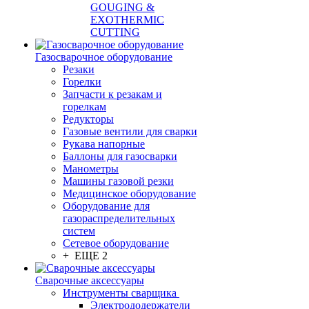
GOUGING &
EXOTHERMIC
CUTTING
Газосварочное оборудование
Резаки
Горелки
Запчасти к резакам и
горелкам
Редукторы
Газовые вентили для сварки
Рукава напорные
Баллоны для газосварки
Манометры
Машины газовой резки
Медицинское оборудование
Оборудование для
газораспределительных
систем
Сетевое оборудование
+ ЕЩЕ 2
Сварочные аксессуары
Инструменты сварщика
Электрододержатели