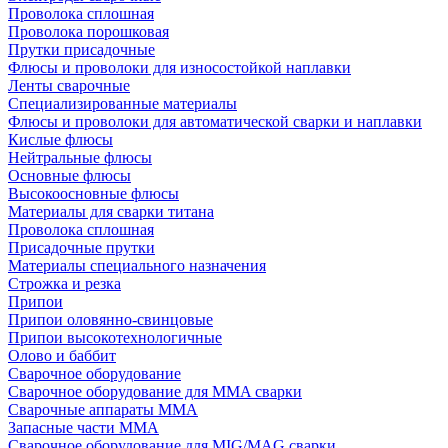
Проволока сплошная
Проволока порошковая
Прутки присадочные
Флюсы и проволоки для износостойкой наплавки
Ленты сварочные
Специализированные материалы
Флюсы и проволоки для автоматической сварки и наплавки
Кислые флюсы
Нейтральные флюсы
Основные флюсы
Высокоосновные флюсы
Материалы для сварки титана
Проволока сплошная
Присадочные прутки
Материалы специального назначения
Строжка и резка
Припои
Припои оловянно-свинцовые
Припои высокотехнологичные
Олово и баббит
Сварочное оборудование
Сварочное оборудование для MMA сварки
Сварочные аппараты MMA
Запасные части MMA
Сварочное оборудование для MIG/MAG сварки