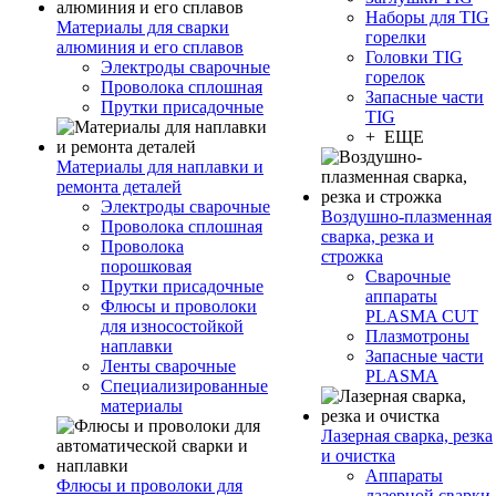
Наборы для TIG
Материалы для сварки
горелки
алюминия и его сплавов
Головки TIG
Электроды сварочные
горелок
Проволока сплошная
Запасные части
Прутки присадочные
TIG
+ ЕЩЕ
Материалы для наплавки и
ремонта деталей
Электроды сварочные
Воздушно-плазменная
Проволока сплошная
сварка, резка и
Проволока
строжка
порошковая
Сварочные
Прутки присадочные
аппараты
Флюсы и проволоки
PLASMA CUT
для износостойкой
Плазмотроны
наплавки
Запасные части
Ленты сварочные
PLASMA
Специализированные
материалы
Лазерная сварка, резка
и очистка
Аппараты
Флюсы и проволоки для
лазерной сварки