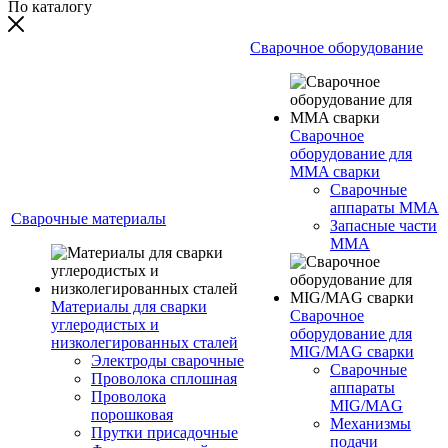
По каталогу
Сварочное оборудование
Сварочное
оборудование для
MMA сварки
Сварочные
аппараты MMA
Сварочные материалы
Запасные части
MMA
Материалы для сварки
Сварочное
углеродистых и
оборудование для
низколегированных сталей
MIG/MAG сварки
Электроды сварочные
Сварочные
Проволока сплошная
аппараты
Проволока
MIG/MAG
порошковая
Механизмы
Прутки присадочные
подачи