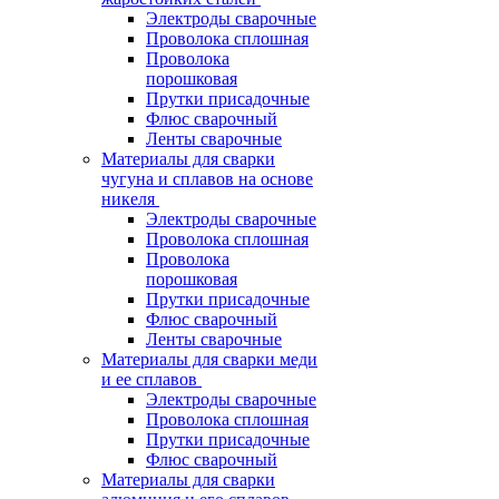
Электроды сварочные
Проволока сплошная
Проволока
порошковая
Прутки присадочные
Флюс сварочный
Ленты сварочные
Материалы для сварки
чугуна и сплавов на основе
никеля
Электроды сварочные
Проволока сплошная
Проволока
порошковая
Прутки присадочные
Флюс сварочный
Ленты сварочные
Материалы для сварки меди
и ее сплавов
Электроды сварочные
Проволока сплошная
Прутки присадочные
Флюс сварочный
Материалы для сварки