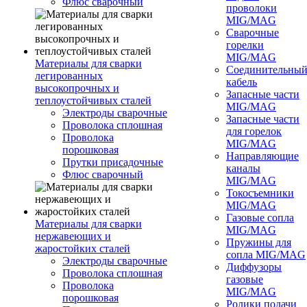
Флюс сварочный
проволоки
MIG/MAG
Сварочные
горелки
MIG/MAG
Материалы для сварки
Соединительны
легированных
кабель
высокопрочных и
Запасные части
теплоустойчивых сталей
MIG/MAG
Электроды сварочные
Запасные части
Проволока сплошная
для горелок
Проволока
MIG/MAG
порошковая
Направляющие
Прутки присадочные
каналы
Флюс сварочный
MIG/MAG
Токосъемники
MIG/MAG
Газовые сопла
Материалы для сварки
MIG/MAG
нержавеющих и
Пружины для
жаростойких сталей
сопла MIG/MAG
Электроды сварочные
Диффузоры
Проволока сплошная
газовые
Проволока
MIG/MAG
порошковая
Ролики подачи