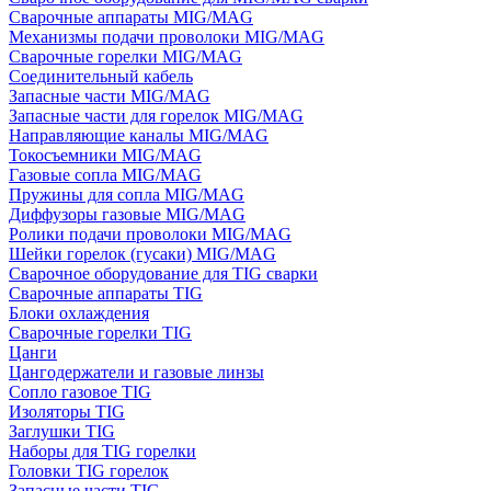
Сварочные аппараты MIG/MAG
Механизмы подачи проволоки MIG/MAG
Сварочные горелки MIG/MAG
Соединительный кабель
Запасные части MIG/MAG
Запасные части для горелок MIG/MAG
Направляющие каналы MIG/MAG
Токосъемники MIG/MAG
Газовые сопла MIG/MAG
Пружины для сопла MIG/MAG
Диффузоры газовые MIG/MAG
Ролики подачи проволоки MIG/MAG
Шейки горелок (гусаки) MIG/MAG
Сварочное оборудование для TIG сварки
Сварочные аппараты TIG
Блоки охлаждения
Сварочные горелки TIG
Цанги
Цангодержатели и газовые линзы
Сопло газовое TIG
Изоляторы TIG
Заглушки TIG
Наборы для TIG горелки
Головки TIG горелок
Запасные части TIG