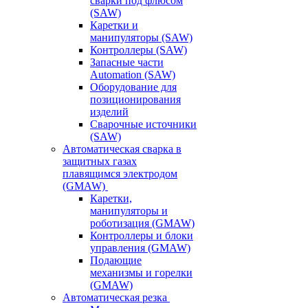
сварки под флюсом
(SAW)
Каретки и
манипуляторы (SAW)
Контроллеры (SAW)
Запасные части
Automation (SAW)
Оборудование для
позиционирования
изделий
Сварочные источники
(SAW)
Автоматическая сварка в
защитных газах
плавящимся электродом
(GMAW)
Каретки,
манипуляторы и
роботизация (GMAW)
Контроллеры и блоки
управления (GMAW)
Подающие
механизмы и горелки
(GMAW)
Автоматическая резка