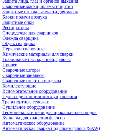
Защита лица, глаз и органов дыхания
Сварочные маски, шлемы и щитки
Защитные стекла, запчасти для масок
Блоки подачи воздуха
Защитные очки
Респираторы
Спецодежда для сварщиков
Одежда сварщика
Обувь сварщика
Перчатки сварочные
Химические материалы для сварки
Травильные пасты, спреи, флюсы
Прочее
Сварочные шторы
Сварочные занавесы
Сварочные полотна и одеяла
Комплектующие
Вспомогательное оборудование
Пульты дистанционного управления
Транспортные тележки
Сушильное оборудование
Термопеналы и печи для прокалки электродов
Бункеры для хранения флюсов
Автоматическое оборудование
Автоматическая сварка под слоем флюса (SAW)