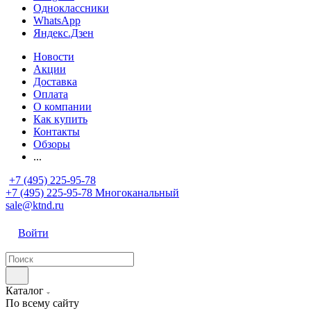
Одноклассники
WhatsApp
Яндекс.Дзен
Новости
Акции
Доставка
Оплата
О компании
Как купить
Контакты
Обзоры
...
+7 (495) 225-95-78
+7 (495) 225-95-78
Многоканальный
sale@ktnd.ru
Войти
Каталог
По всему сайту