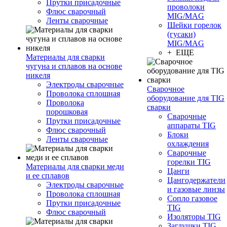
Прутки присадочные
проволоки
Флюс сварочный
MIG/MAG
Ленты сварочные
Шейки горелок
(гусаки)
MIG/MAG
+ ЕЩЕ
Материалы для сварки
чугуна и сплавов на основе
никеля
Электроды сварочные
Сварочное
Проволока сплошная
оборудование для TIG
Проволока
сварки
порошковая
Сварочные
Прутки присадочные
аппараты TIG
Флюс сварочный
Блоки
Ленты сварочные
охлаждения
Сварочные
горелки TIG
Материалы для сварки меди
Цанги
и ее сплавов
Цангодержатели
Электроды сварочные
и газовые линзы
Проволока сплошная
Сопло газовое
Прутки присадочные
TIG
Флюс сварочный
Изоляторы TIG
Заглушки TIG