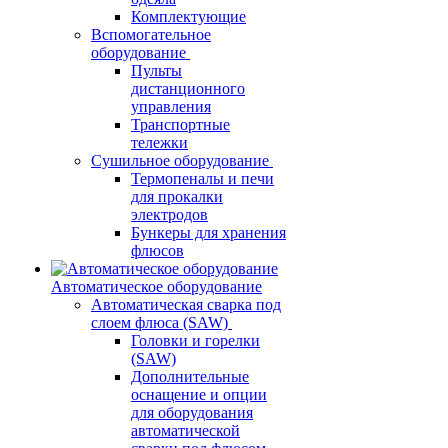
Комплектующие
Вспомогательное
оборудование
Пульты
дистанционного
управления
Транспортные
тележки
Сушильное оборудование
Термопеналы и печи
для прокалки
электродов
Бункеры для хранения
флюсов
Автоматическое оборудование
Автоматическая сварка под
слоем флюса (SAW)
Головки и горелки
(SAW)
Дополнительные
оснащение и опции
для оборудования
автоматической