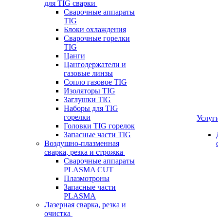
для TIG сварки
Сварочные аппараты
TIG
Блоки охлаждения
Сварочные горелки
TIG
Цанги
Цангодержатели и
газовые линзы
Сопло газовое TIG
Изоляторы TIG
Заглушки TIG
Наборы для TIG
горелки
Услуг
Головки TIG горелок
Запасные части TIG
Воздушно-плазменная
сварка, резка и строжка
Сварочные аппараты
PLASMA CUT
Плазмотроны
Запасные части
PLASMA
Лазерная сварка, резка и
очистка