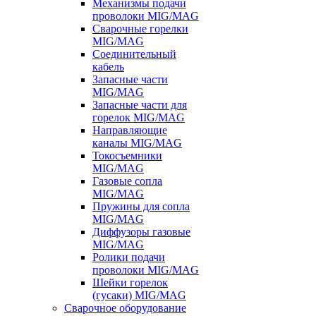
Механизмы подачи
проволоки MIG/MAG
Сварочные горелки
MIG/MAG
Соединительный
кабель
Запасные части
MIG/MAG
Запасные части для
горелок MIG/MAG
Направляющие
каналы MIG/MAG
Токосъемники
MIG/MAG
Газовые сопла
MIG/MAG
Пружины для сопла
MIG/MAG
Диффузоры газовые
MIG/MAG
Ролики подачи
проволоки MIG/MAG
Шейки горелок
(гусаки) MIG/MAG
Сварочное оборудование