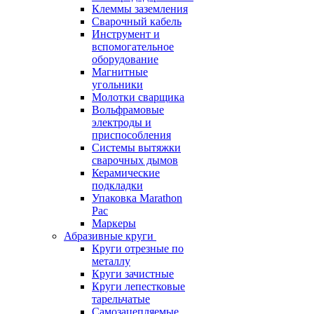
Клеммы заземления
Сварочный кабель
Инструмент и
вспомогательное
оборудование
Магнитные
угольники
Молотки сварщика
Вольфрамовые
электроды и
приспособления
Системы вытяжки
сварочных дымов
Керамические
подкладки
Упаковка Marathon
Pac
Маркеры
Абразивные круги
Круги отрезные по
металлу
Круги зачистные
Круги лепестковые
тарельчатые
Самозацепляемые