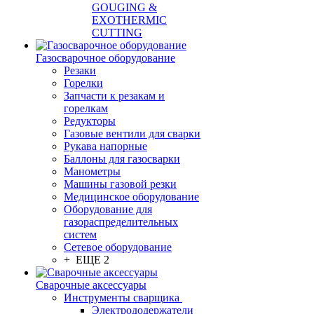
GOUGING &
EXOTHERMIC
CUTTING
Газосварочное оборудование
Резаки
Горелки
Запчасти к резакам и
горелкам
Редукторы
Газовые вентили для сварки
Рукава напорные
Баллоны для газосварки
Манометры
Машины газовой резки
Медицинское оборудование
Оборудование для
газораспределительных
систем
Сетевое оборудование
+ ЕЩЕ 2
Сварочные аксессуары
Инструменты сварщика
Электрододержатели