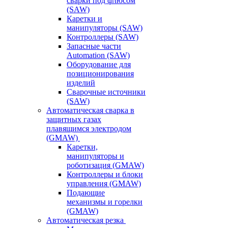
сварки под флюсом
(SAW)
Каретки и
манипуляторы (SAW)
Контроллеры (SAW)
Запасные части
Automation (SAW)
Оборудование для
позиционирования
изделий
Сварочные источники
(SAW)
Автоматическая сварка в
защитных газах
плавящимся электродом
(GMAW)
Каретки,
манипуляторы и
роботизация (GMAW)
Контроллеры и блоки
управления (GMAW)
Подающие
механизмы и горелки
(GMAW)
Автоматическая резка