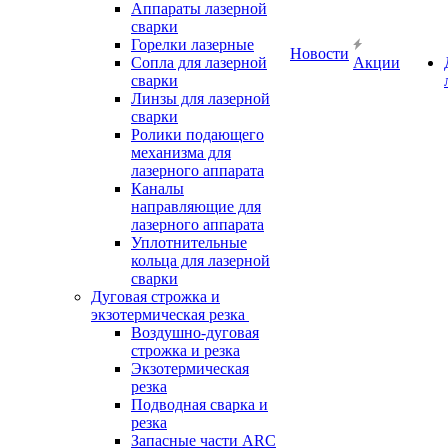
Аппараты лазерной
сварки
Горелки лазерные
Новости
Сопла для лазерной
Акции
сварки
Линзы для лазерной
сварки
Ролики подающего
механизма для
лазерного аппарата
Каналы
направляющие для
лазерного аппарата
Уплотнительные
кольца для лазерной
сварки
Дуговая строжка и
экзотермическая резка
Воздушно-дуговая
строжка и резка
Экзотермическая
резка
Подводная сварка и
резка
Запасные части ARC