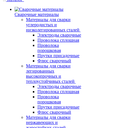
Сварочные материалы
Материалы для сварки
углеродистых и
низколегированных сталей
Электроды сварочные
Проволока сплошная
Проволока
порошковая
Прутки присадочные
Флюс сварочный
Материалы для сварки
легированных
высокопрочных и
теплоустойчивых сталей
Электроды сварочные
Проволока сплошная
Проволока
порошковая
Прутки присадочные
Флюс сварочный
Материалы для сварки
нержавеющих и
жаростойких сталей