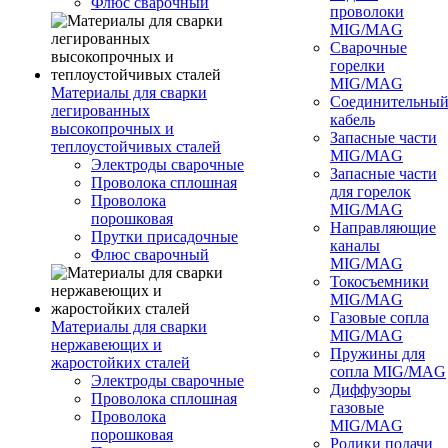
Флюс сварочный
проволоки
MIG/MAG
Сварочные
горелки
MIG/MAG
Материалы для сварки
Соединительны
легированных
кабель
высокопрочных и
Запасные части
теплоустойчивых сталей
MIG/MAG
Электроды сварочные
Запасные части
Проволока сплошная
для горелок
Проволока
MIG/MAG
порошковая
Направляющие
Прутки присадочные
каналы
Флюс сварочный
MIG/MAG
Токосъемники
MIG/MAG
Газовые сопла
Материалы для сварки
MIG/MAG
нержавеющих и
Пружины для
жаростойких сталей
сопла MIG/MAG
Электроды сварочные
Диффузоры
Проволока сплошная
газовые
Проволока
MIG/MAG
порошковая
Ролики подачи