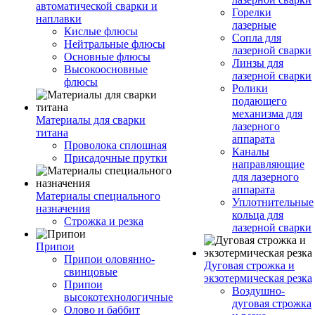
автоматической сварки и
Горелки
наплавки
лазерные
Кислые флюсы
Сопла для
Нейтральные флюсы
лазерной сварки
Основные флюсы
Линзы для
Высокоосновные
лазерной сварки
флюсы
Ролики
подающего
механизма для
Материалы для сварки
лазерного
титана
аппарата
Проволока сплошная
Каналы
Присадочные прутки
направляющие
для лазерного
аппарата
Материалы специального
Уплотнительные
назначения
кольца для
Строжка и резка
лазерной сварки
Припои
Припои оловянно-
Дуговая строжка и
свинцовые
экзотермическая резка
Припои
Воздушно-
высокотехнологичные
дуговая строжка
Олово и баббит