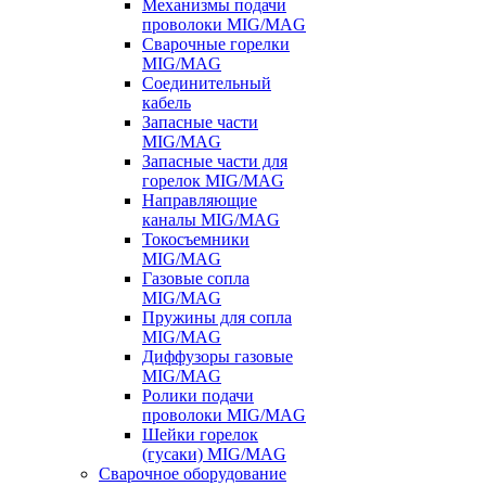
Механизмы подачи
проволоки MIG/MAG
Сварочные горелки
MIG/MAG
Соединительный
кабель
Запасные части
MIG/MAG
Запасные части для
горелок MIG/MAG
Направляющие
каналы MIG/MAG
Токосъемники
MIG/MAG
Газовые сопла
MIG/MAG
Пружины для сопла
MIG/MAG
Диффузоры газовые
MIG/MAG
Ролики подачи
проволоки MIG/MAG
Шейки горелок
(гусаки) MIG/MAG
Сварочное оборудование