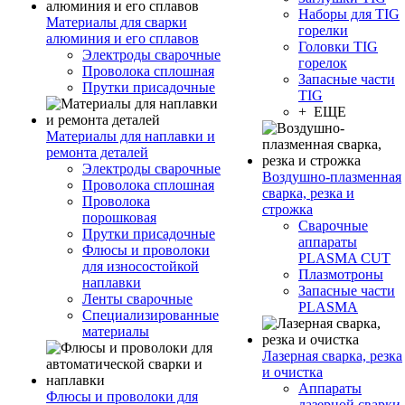
Наборы для TIG
Материалы для сварки
горелки
алюминия и его сплавов
Головки TIG
Электроды сварочные
горелок
Проволока сплошная
Запасные части
Прутки присадочные
TIG
+ ЕЩЕ
Материалы для наплавки и
ремонта деталей
Электроды сварочные
Воздушно-плазменная
Проволока сплошная
сварка, резка и
Проволока
строжка
порошковая
Сварочные
Прутки присадочные
аппараты
Флюсы и проволоки
PLASMA CUT
для износостойкой
Плазмотроны
наплавки
Запасные части
Ленты сварочные
PLASMA
Специализированные
материалы
Лазерная сварка, резка
и очистка
Аппараты
Флюсы и проволоки для
лазерной сварки