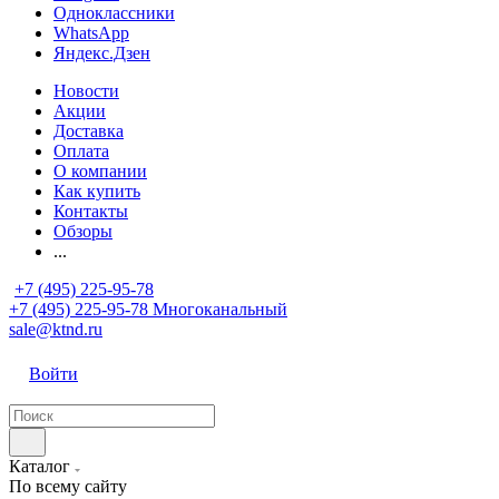
Одноклассники
WhatsApp
Яндекс.Дзен
Новости
Акции
Доставка
Оплата
О компании
Как купить
Контакты
Обзоры
...
+7 (495) 225-95-78
+7 (495) 225-95-78
Многоканальный
sale@ktnd.ru
Войти
Каталог
По всему сайту