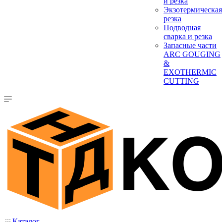
и резка
Экзотермическая
резка
Подводная
сварка и резка
Запасные части
ARC GOUGING
&
EXOTHERMIC
CUTTING
Каталог