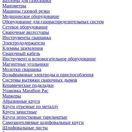
Баллоны для газосварки
Манометры
Машины газовой резки
Медицинское оборудование
Оборудование для газораспределительных систем
Сетевое оборудование
Сварочные аксессуары
Инструменты сварщика
Электрододержатели
Клеммы заземления
Сварочный кабель
Инструмент и вспомогательное оборудование
Магнитные угольники
Молотки сварщика
Вольфрамовые электроды и приспособления
Системы вытяжки сварочных дымов
Керамические подкладки
Упаковка Marathon Pac
Маркеры
Абразивные круги
Круги отрезные по металлу
Круги зачистные
Круги лепестковые тарельчатые
Самозацепляемые шлифовальные круги
Шлифовальные листы