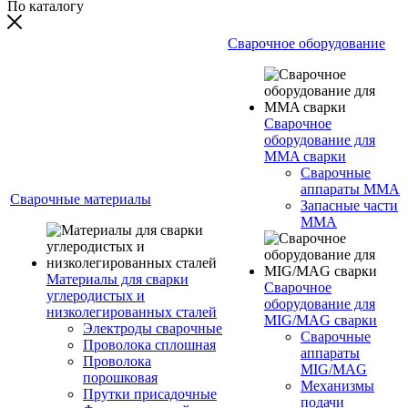
По каталогу
Сварочное оборудование
Сварочное
оборудование для
MMA сварки
Сварочные
аппараты MMA
Сварочные материалы
Запасные части
MMA
Материалы для сварки
Сварочное
углеродистых и
оборудование для
низколегированных сталей
MIG/MAG сварки
Электроды сварочные
Сварочные
Проволока сплошная
аппараты
Проволока
MIG/MAG
порошковая
Механизмы
Прутки присадочные
подачи