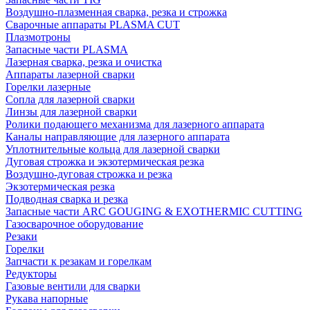
Воздушно-плазменная сварка, резка и строжка
Сварочные аппараты PLASMA CUT
Плазмотроны
Запасные части PLASMA
Лазерная сварка, резка и очистка
Аппараты лазерной сварки
Горелки лазерные
Сопла для лазерной сварки
Линзы для лазерной сварки
Ролики подающего механизма для лазерного аппарата
Каналы направляющие для лазерного аппарата
Уплотнительные кольца для лазерной сварки
Дуговая строжка и экзотермическая резка
Воздушно-дуговая строжка и резка
Экзотермическая резка
Подводная сварка и резка
Запасные части ARC GOUGING & EXOTHERMIC CUTTING
Газосварочное оборудование
Резаки
Горелки
Запчасти к резакам и горелкам
Редукторы
Газовые вентили для сварки
Рукава напорные