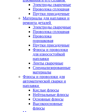
алюминия и его сплавов
Электроды сварочные
Проволока сплошная
Прутки присадочные
Материалы для наплавки и
ремонта деталей
Электроды сварочные
Проволока сплошная
Проволока
порошковая
Прутки присадочные
Флюсы и проволоки
для износостойкой
наплавки
Ленты сварочные
Специализированные
материалы
Флюсы и проволоки для
автоматической сварки и
наплавки
Кислые флюсы
Нейтральные флюсы
Основные флюсы
Высокоосновные
флюсы