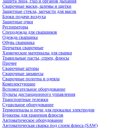
Защита лица, глаз и органов дыхания
Сварочные маски, шлемы и щитки
Защитные стекла, запчасти для масок
Блоки подачи воздуха
Защитные очки
Респираторы
Спецодежда для сварщиков
Одежда сварщика
Обувь сварщика
Перчатки сварочные
Химические материалы для сварки
Травильные пасты, спреи, флюсы
Прочее
Сварочные шторы
Сварочные занавесы
Сварочные полотна и одеяла
Комплектующие
Вспомогательное оборудование
Пульты дистанционного управления
Транспортные тележки
Сушильное оборудование
Термопеналы и печи для прокалки электродов
Бункеры для хранения флюсов
Автоматическое оборудование
Автоматическая сварка под слоем флюса (SAW)