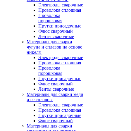
Электроды сварочные
Проволока сплошная
Проволока
порошковая
Прутки присадочные
Флюс сварочный
Ленты сварочные
Материалы для сварки
чугуна и сплавов на основе
никеля
Электроды сварочные
Проволока сплошная
Проволока
порошковая
Прутки присадочные
Флюс сварочный
Ленты сварочные
Материалы для сварки меди
и ее сплавов
Электроды сварочные
Проволока сплошная
Прутки присадочные
Флюс сварочный
Материалы для сварки