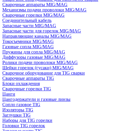
Сварочные аппараты MIG/MAG
Механизмы подачи проволоки MIG/MAG
Сварочные горелки MIG/MAG
Соединительный кабель
Запасные части MIG/MAG
Запасные части для горелок MIG/MAG
Направляющие каналы MIG/MAG
Токосъемники MIG/MAG
Газовые сопла MIG/MAG
Пружины для сопла MIG/MAG
Диффузоры газовые MIG/MAG
Ролики подачи проволоки MIG/MAG
Шейки горелок (гусаки) MIG/MAG
Сварочное оборудование для TIG сварки
Сварочные аппараты TIG
Блоки охлаждения
Сварочные горелки TIG
Цанги
Цангодержатели и газовые линзы
Сопло газовое TIG
Изоляторы TIG
Заглушки TIG
Наборы для TIG горелки
Головки TIG горелок
Запасные части TIG