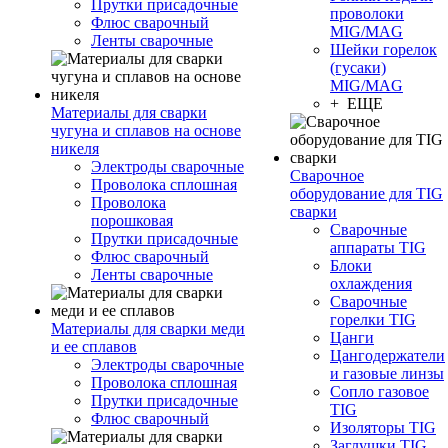
Прутки присадочные
проволоки
Флюс сварочный
MIG/MAG
Ленты сварочные
Шейки горелок
(гусаки)
MIG/MAG
+ ЕЩЕ
Материалы для сварки
чугуна и сплавов на основе
никеля
Электроды сварочные
Сварочное
Проволока сплошная
оборудование для TIG
Проволока
сварки
порошковая
Сварочные
Прутки присадочные
аппараты TIG
Флюс сварочный
Блоки
Ленты сварочные
охлаждения
Сварочные
горелки TIG
Материалы для сварки меди
Цанги
и ее сплавов
Цангодержатели
Электроды сварочные
и газовые линзы
Проволока сплошная
Сопло газовое
Прутки присадочные
TIG
Флюс сварочный
Изоляторы TIG
Заглушки TIG