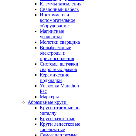
Клеммы заземления
Сварочный кабель
Инструмент и
вспомогательное
оборудование
Магнитные
угольники
Молотки сварщика
Вольфрамовые
электроды и
приспособления
Системы вытяжки
сварочных дымов
Керамические
подкладки
Упаковка Marathon
Pac
Маркеры
Абразивные круги
Круги отрезные по
металлу
Круги зачистные
Круги лепестковые
тарельчатые
Самозацепляемые