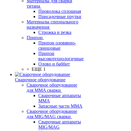
Материалы для сварки
титана
Проволока сплошная
Присадочные прутки
Материалы специального
назначения
Строжка и резка
Припои
Припои оловянно-
свинцовые
Припои
высокотехнологичные
Олово и баббит
+ ЕЩЕ 1
Сварочное оборудование
Сварочное оборудование
для MMA сварки
Сварочные аппараты
MMA
Запасные части MMA
Сварочное оборудование
для MIG/MAG сварки
Сварочные аппараты
MIG/MAG