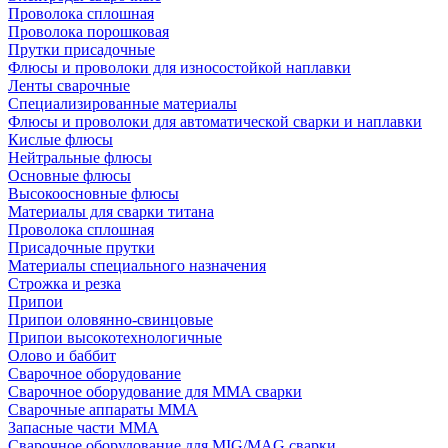
Проволока сплошная
Проволока порошковая
Прутки присадочные
Флюсы и проволоки для износостойкой наплавки
Ленты сварочные
Специализированные материалы
Флюсы и проволоки для автоматической сварки и наплавки
Кислые флюсы
Нейтральные флюсы
Основные флюсы
Высокоосновные флюсы
Материалы для сварки титана
Проволока сплошная
Присадочные прутки
Материалы специального назначения
Строжка и резка
Припои
Припои оловянно-свинцовые
Припои высокотехнологичные
Олово и баббит
Сварочное оборудование
Сварочное оборудование для MMA сварки
Сварочные аппараты MMA
Запасные части MMA
Сварочное оборудование для MIG/MAG сварки