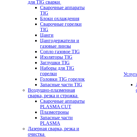
для TIG сварки
Сварочные аппараты
TIG
Блоки охлаждения
Сварочные горелки
TIG
Цанги
Цангодержатели и
газовые линзы
Сопло газовое TIG
Изоляторы TIG
Заглушки TIG
Наборы для TIG
горелки
Услуг
Головки TIG горелок
Запасные части TIG
Воздушно-плазменная
сварка, резка и строжка
Сварочные аппараты
PLASMA CUT
Плазмотроны
Запасные части
PLASMA
Лазерная сварка, резка и
очистка