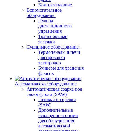
Комплектующие
Вспомогательное
оборудование
Пульты
дистанционного
управления
Транспортные
тележки
Сушильное оборудование
Термопеналы и печи
для прокалки
электродов
Бункеры для хранения
флюсов
Автоматическое оборудование
Автоматическая сварка под
слоем флюса (SAW)
Головки и горелки
(SAW)
Дополнительные
оснащение и опции
для оборудования
автоматической