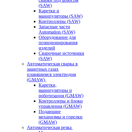
сварки под флюсом
(SAW)
Каретки и
манипуляторы (SAW)
Контроллеры (SAW)
Запасные части
Automation (SAW)
Оборудование для
позиционирования
изделий
Сварочные источники
(SAW)
Автоматическая сварка в
защитных газах
плавящимся электродом
(GMAW)
Каретки,
манипуляторы и
роботизация (GMAW)
Контроллеры и блоки
управления (GMAW)
Подающие
механизмы и горелки
(GMAW)
Автоматическая резка