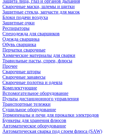
Защита лица, глаз и органов дыхания
Сварочные маски, шлемы и щитки
Защитные стекла, запчасти для масок
Блоки подачи воздуха
Защитные очки
Респираторы
Спецодежда для сварщиков
Одежда сварщика
Обувь сварщика
Перчатки сварочные
Химические материалы для сварки
Травильные пасты, спреи, флюсы
Прочее
Сварочные шторы
Сварочные занавесы
Сварочные полотна и одеяла
Комплектующие
Вспомогательное оборудование
Пульты дистанционного управления
Транспортные тележки
Сушильное оборудование
Термопеналы и печи для прокалки электродов
Бункеры для хранения флюсов
Автоматическое оборудование
Автоматическая сварка под слоем флюса (SAW)