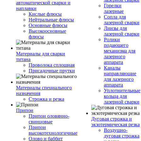
автоматической сварки и
Горелки
наплавки
лазерные
Кислые флюсы
Сопла для
Нейтральные флюсы
лазерной сварки
Основные флюсы
Линзы для
Высокоосновные
лазерной сварки
флюсы
Ролики
подающего
механизма для
Материалы для сварки
лазерного
титана
аппарата
Проволока сплошная
Каналы
Присадочные прутки
направляющие
для лазерного
аппарата
Материалы специального
Уплотнительные
назначения
кольца для
Строжка и резка
лазерной сварки
Припои
Припои оловянно-
Дуговая строжка и
свинцовые
экзотермическая резка
Припои
Воздушно-
высокотехнологичные
дуговая строжка
Олово и баббит