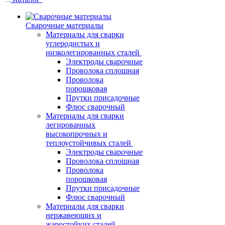
Сварочные материалы
Материалы для сварки
углеродистых и
низколегированных сталей
Электроды сварочные
Проволока сплошная
Проволока
порошковая
Прутки присадочные
Флюс сварочный
Материалы для сварки
легированных
высокопрочных и
теплоустойчивых сталей
Электроды сварочные
Проволока сплошная
Проволока
порошковая
Прутки присадочные
Флюс сварочный
Материалы для сварки
нержавеющих и
жаростойких сталей