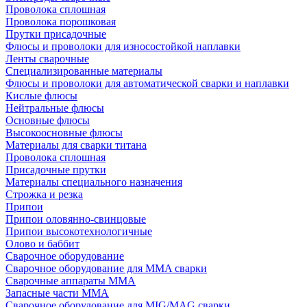
Проволока сплошная
Проволока порошковая
Прутки присадочные
Флюсы и проволоки для износостойкой наплавки
Ленты сварочные
Специализированные материалы
Флюсы и проволоки для автоматической сварки и наплавки
Кислые флюсы
Нейтральные флюсы
Основные флюсы
Высокоосновные флюсы
Материалы для сварки титана
Проволока сплошная
Присадочные прутки
Материалы специального назначения
Строжка и резка
Припои
Припои оловянно-свинцовые
Припои высокотехнологичные
Олово и баббит
Сварочное оборудование
Сварочное оборудование для MMA сварки
Сварочные аппараты MMA
Запасные части MMA
Сварочное оборудование для MIG/MAG сварки