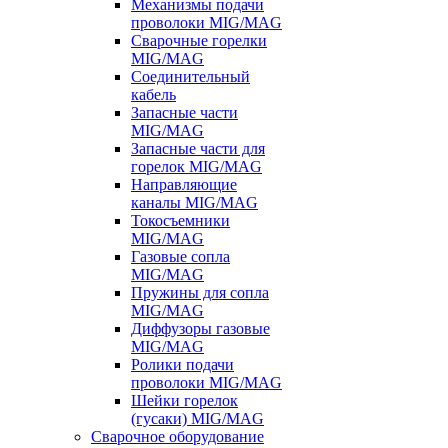
Механизмы подачи
проволоки MIG/MAG
Сварочные горелки
MIG/MAG
Соединительный
кабель
Запасные части
MIG/MAG
Запасные части для
горелок MIG/MAG
Направляющие
каналы MIG/MAG
Токосъемники
MIG/MAG
Газовые сопла
MIG/MAG
Пружины для сопла
MIG/MAG
Диффузоры газовые
MIG/MAG
Ролики подачи
проволоки MIG/MAG
Шейки горелок
(гусаки) MIG/MAG
Сварочное оборудование