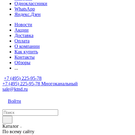
Одноклассники
WhatsApp
Яндекс.Дзен
Новости
Акции
Доставка
Оплата
О компании
Как купить
Контакты
Обзоры
...
+7 (495) 225-95-78
+7 (495) 225-95-78
Многоканальный
sale@ktnd.ru
Войти
Каталог
По всему сайту