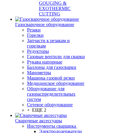
GOUGING &
EXOTHERMIC
CUTTING
Газосварочное оборудование
Резаки
Горелки
Запчасти к резакам и
горелкам
Редукторы
Газовые вентили для сварки
Рукава напорные
Баллоны для газосварки
Манометры
Машины газовой резки
Медицинское оборудование
Оборудование для
газораспределительных
систем
Сетевое оборудование
+ ЕЩЕ 2
Сварочные аксессуары
Инструменты сварщика
Электрододержатели