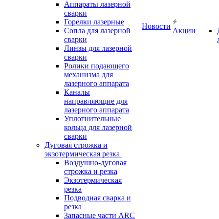
Аппараты лазерной
сварки
Горелки лазерные
Новости
Сопла для лазерной
Акции
сварки
Линзы для лазерной
сварки
Ролики подающего
механизма для
лазерного аппарата
Каналы
направляющие для
лазерного аппарата
Уплотнительные
кольца для лазерной
сварки
Дуговая строжка и
экзотермическая резка
Воздушно-дуговая
строжка и резка
Экзотермическая
резка
Подводная сварка и
резка
Запасные части ARC