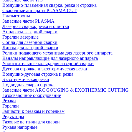
Воздушно-плазменная сварка, резка и строжка
Сварочные аппараты PLASMA CUT
Плазмотроны
Запасные части PLASMA
Лазерная сварка, резка и очистка
Аппараты лазерной сварки
Горелки лазерные
Сопла для лазерной сварки
Линзы для лазерной сварки
Ролики подающего механизма для лазерного аппарата
Каналы направляющие для лазерного аппарата
Уплотнительные кольца для лазерной сварки
Дуговая строжка и экзотермическая резка
Воздушно-дуговая строжка и резка
Экзотермическая резка
Подводная сварка и резка
Запасные части ARC GOUGING & EXOTHERMIC CUTTING
Газосварочное оборудование
Резаки
Горелки
Запчасти к резакам и горелкам
Редукторы
Газовые вентили для сварки
Рукава напорные