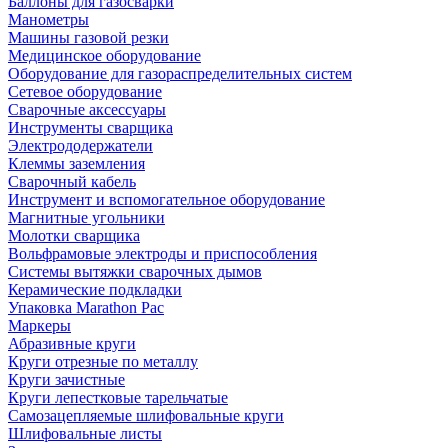
Баллоны для газосварки
Манометры
Машины газовой резки
Медицинское оборудование
Оборудование для газораспределительных систем
Сетевое оборудование
Сварочные аксессуары
Инструменты сварщика
Электрододержатели
Клеммы заземления
Сварочный кабель
Инструмент и вспомогательное оборудование
Магнитные угольники
Молотки сварщика
Вольфрамовые электроды и приспособления
Системы вытяжки сварочных дымов
Керамические подкладки
Упаковка Marathon Pac
Маркеры
Абразивные круги
Круги отрезные по металлу
Круги зачистные
Круги лепестковые тарельчатые
Самозацепляемые шлифовальные круги
Шлифовальные листы