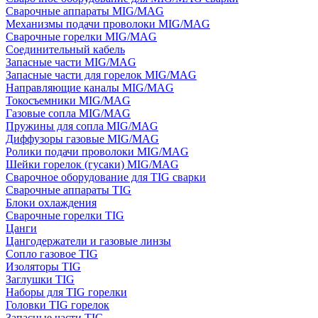
Сварочные аппараты MIG/MAG
Механизмы подачи проволоки MIG/MAG
Сварочные горелки MIG/MAG
Соединительный кабель
Запасные части MIG/MAG
Запасные части для горелок MIG/MAG
Направляющие каналы MIG/MAG
Токосъемники MIG/MAG
Газовые сопла MIG/MAG
Пружины для сопла MIG/MAG
Диффузоры газовые MIG/MAG
Ролики подачи проволоки MIG/MAG
Шейки горелок (гусаки) MIG/MAG
Сварочное оборудование для TIG сварки
Сварочные аппараты TIG
Блоки охлаждения
Сварочные горелки TIG
Цанги
Цангодержатели и газовые линзы
Сопло газовое TIG
Изоляторы TIG
Заглушки TIG
Наборы для TIG горелки
Головки TIG горелок
Запасные части TIG