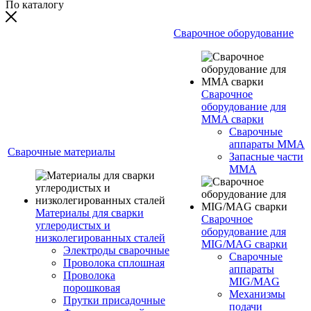
По каталогу
Сварочное оборудование
Сварочное
оборудование для
MMA сварки
Сварочные
аппараты MMA
Сварочные материалы
Запасные части
MMA
Материалы для сварки
Сварочное
углеродистых и
оборудование для
низколегированных сталей
MIG/MAG сварки
Электроды сварочные
Сварочные
Проволока сплошная
аппараты
Проволока
MIG/MAG
порошковая
Механизмы
Прутки присадочные
подачи