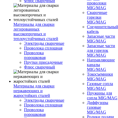
Флюс сварочный
проволоки
MIG/MAG
Сварочные
горелки
MIG/MAG
Материалы для сварки
Соединительны
легированных
кабель
высокопрочных и
Запасные части
теплоустойчивых сталей
MIG/MAG
Электроды сварочные
Запасные части
Проволока сплошная
для горелок
Проволока
MIG/MAG
порошковая
Направляющие
Прутки присадочные
каналы
Флюс сварочный
MIG/MAG
Токосъемники
MIG/MAG
Газовые сопла
Материалы для сварки
MIG/MAG
нержавеющих и
Пружины для
жаростойких сталей
сопла MIG/MAG
Электроды сварочные
Диффузоры
Проволока сплошная
газовые
Проволока
MIG/MAG
порошковая
Ролики подачи