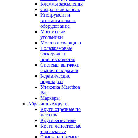
Клеммы заземления
Сварочный кабель
Инструмент и
вспомогательное
оборудование
Магнитные
угольники
Молотки сварщика
Вольфрамовые
электроды и
приспособления
Системы вытяжки
сварочных дымов
Керамические
подкладки
Упаковка Marathon
Pac
Маркеры
Абразивные круги
Круги отрезные по
металлу
Круги зачистные
Круги лепестковые
тарельчатые
Самозацепляемые