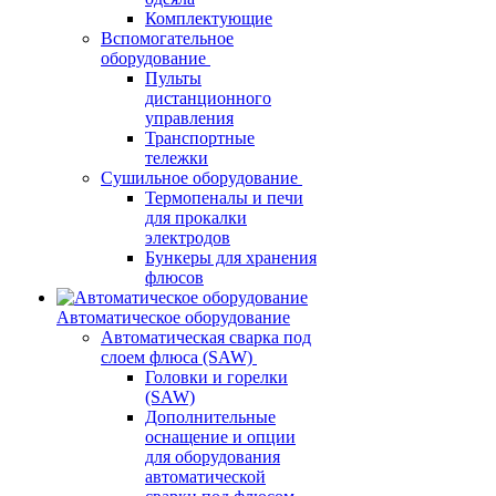
Комплектующие
Вспомогательное
оборудование
Пульты
дистанционного
управления
Транспортные
тележки
Сушильное оборудование
Термопеналы и печи
для прокалки
электродов
Бункеры для хранения
флюсов
Автоматическое оборудование
Автоматическая сварка под
слоем флюса (SAW)
Головки и горелки
(SAW)
Дополнительные
оснащение и опции
для оборудования
автоматической