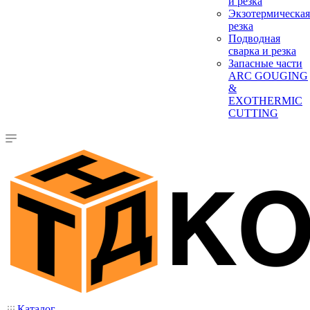
и резка
Экзотермическая
резка
Подводная
сварка и резка
Запасные части
ARC GOUGING
&
EXOTHERMIC
CUTTING
Каталог