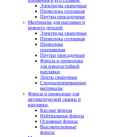
алюминия и его сплавов
Электроды сварочные
Проволока сплошная
Прутки присадочные
Материалы для наплавки и
ремонта деталей
Электроды сварочные
Проволока сплошная
Проволока
порошковая
Прутки присадочные
Флюсы и проволоки
для износостойкой
наплавки
Ленты сварочные
Специализированные
материалы
Флюсы и проволоки для
автоматической сварки и
наплавки
Кислые флюсы
Нейтральные флюсы
Основные флюсы
Высокоосновные
флюсы