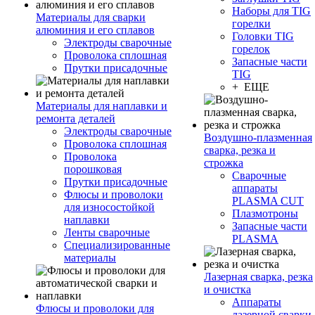
Наборы для TIG
Материалы для сварки
горелки
алюминия и его сплавов
Головки TIG
Электроды сварочные
горелок
Проволока сплошная
Запасные части
Прутки присадочные
TIG
+ ЕЩЕ
Материалы для наплавки и
ремонта деталей
Электроды сварочные
Воздушно-плазменная
Проволока сплошная
сварка, резка и
Проволока
строжка
порошковая
Сварочные
Прутки присадочные
аппараты
Флюсы и проволоки
PLASMA CUT
для износостойкой
Плазмотроны
наплавки
Запасные части
Ленты сварочные
PLASMA
Специализированные
материалы
Лазерная сварка, резка
и очистка
Аппараты
Флюсы и проволоки для
лазерной сварки