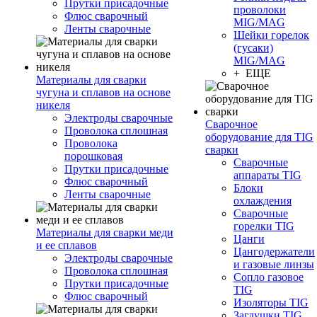
Прутки присадочные
проволоки
Флюс сварочный
MIG/MAG
Ленты сварочные
Шейки горелок
(гусаки)
MIG/MAG
+ ЕЩЕ
Материалы для сварки
чугуна и сплавов на основе
никеля
Электроды сварочные
Сварочное
Проволока сплошная
оборудование для TIG
Проволока
сварки
порошковая
Сварочные
Прутки присадочные
аппараты TIG
Флюс сварочный
Блоки
Ленты сварочные
охлаждения
Сварочные
горелки TIG
Материалы для сварки меди
Цанги
и ее сплавов
Цангодержатели
Электроды сварочные
и газовые линзы
Проволока сплошная
Сопло газовое
Прутки присадочные
TIG
Флюс сварочный
Изоляторы TIG
Заглушки TIG