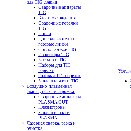
для TIG сварки
Сварочные аппараты
TIG
Блоки охлаждения
Сварочные горелки
TIG
Цанги
Цангодержатели и
газовые линзы
Сопло газовое TIG
Изоляторы TIG
Заглушки TIG
Наборы для TIG
горелки
Услуг
Головки TIG горелок
Запасные части TIG
Воздушно-плазменная
сварка, резка и строжка
Сварочные аппараты
PLASMA CUT
Плазмотроны
Запасные части
PLASMA
Лазерная сварка, резка и
очистка