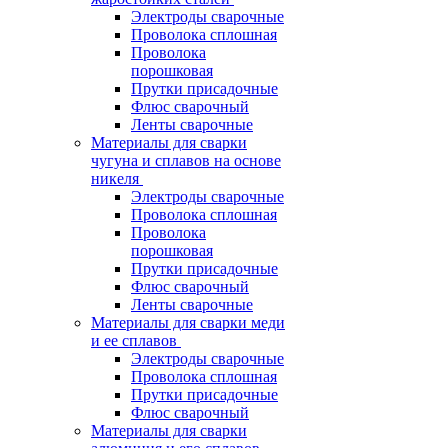
Электроды сварочные
Проволока сплошная
Проволока
порошковая
Прутки присадочные
Флюс сварочный
Ленты сварочные
Материалы для сварки
чугуна и сплавов на основе
никеля
Электроды сварочные
Проволока сплошная
Проволока
порошковая
Прутки присадочные
Флюс сварочный
Ленты сварочные
Материалы для сварки меди
и ее сплавов
Электроды сварочные
Проволока сплошная
Прутки присадочные
Флюс сварочный
Материалы для сварки