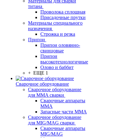
Материалы для сварки
титана
Проволока сплошная
Присадочные прутки
Материалы специального
назначения
Строжка и резка
Припои
Припои оловянно-
свинцовые
Припои
высокотехнологичные
Олово и баббит
+ ЕЩЕ 1
Сварочное оборудование
Сварочное оборудование
для MMA сварки
Сварочные аппараты
MMA
Запасные части MMA
Сварочное оборудование
для MIG/MAG сварки
Сварочные аппараты
MIG/MAG