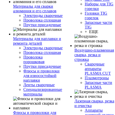
Наборы для TIG
Материалы для сварки
горелки
алюминия и его сплавов
Головки TIG
Электроды сварочные
горелок
Проволока сплошная
Запасные части
Прутки присадочные
TIG
+ ЕЩЕ
Материалы для наплавки и
ремонта деталей
Электроды сварочные
Воздушно-плазменная
Проволока сплошная
сварка, резка и
Проволока
строжка
порошковая
Сварочные
Прутки присадочные
аппараты
Флюсы и проволоки
PLASMA CUT
для износостойкой
Плазмотроны
наплавки
Запасные части
Ленты сварочные
PLASMA
Специализированные
материалы
Лазерная сварка, резка
и очистка
Аппараты
Флюсы и проволоки для
лазерной сварки