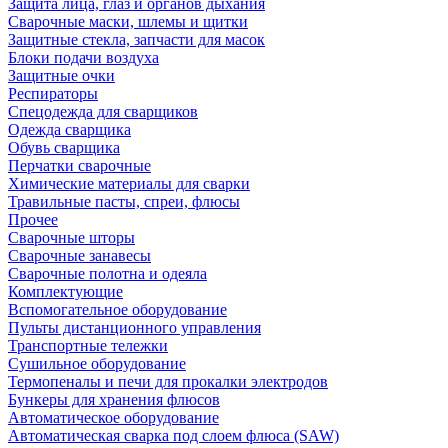
Защита лица, глаз и органов дыхания
Сварочные маски, шлемы и щитки
Защитные стекла, запчасти для масок
Блоки подачи воздуха
Защитные очки
Респираторы
Спецодежда для сварщиков
Одежда сварщика
Обувь сварщика
Перчатки сварочные
Химические материалы для сварки
Травильные пасты, спреи, флюсы
Прочее
Сварочные шторы
Сварочные занавесы
Сварочные полотна и одеяла
Комплектующие
Вспомогательное оборудование
Пульты дистанционного управления
Транспортные тележки
Сушильное оборудование
Термопеналы и печи для прокалки электродов
Бункеры для хранения флюсов
Автоматическое оборудование
Автоматическая сварка под слоем флюса (SAW)