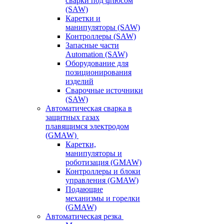
сварки под флюсом
(SAW)
Каретки и
манипуляторы (SAW)
Контроллеры (SAW)
Запасные части
Automation (SAW)
Оборудование для
позиционирования
изделий
Сварочные источники
(SAW)
Автоматическая сварка в
защитных газах
плавящимся электродом
(GMAW)
Каретки,
манипуляторы и
роботизация (GMAW)
Контроллеры и блоки
управления (GMAW)
Подающие
механизмы и горелки
(GMAW)
Автоматическая резка