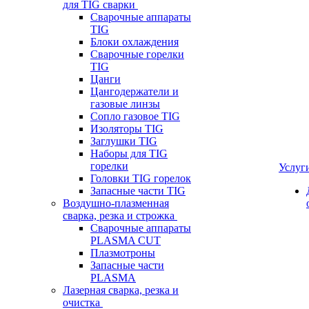
для TIG сварки
Сварочные аппараты
TIG
Блоки охлаждения
Сварочные горелки
TIG
Цанги
Цангодержатели и
газовые линзы
Сопло газовое TIG
Изоляторы TIG
Заглушки TIG
Наборы для TIG
горелки
Услуг
Головки TIG горелок
Запасные части TIG
Воздушно-плазменная
сварка, резка и строжка
Сварочные аппараты
PLASMA CUT
Плазмотроны
Запасные части
PLASMA
Лазерная сварка, резка и
очистка