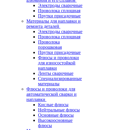
алюминия и его сплавов
Электроды сварочные
Проволока сплошная
Прутки присадочные
Материалы для наплавки и
ремонта деталей
Электроды сварочные
Проволока сплошная
Проволока
порошковая
Прутки присадочные
Флюсы и проволоки
для износостойкой
наплавки
Ленты сварочные
Специализированные
материалы
Флюсы и проволоки для
автоматической сварки и
наплавки
Кислые флюсы
Нейтральные флюсы
Основные флюсы
Высокоосновные
флюсы