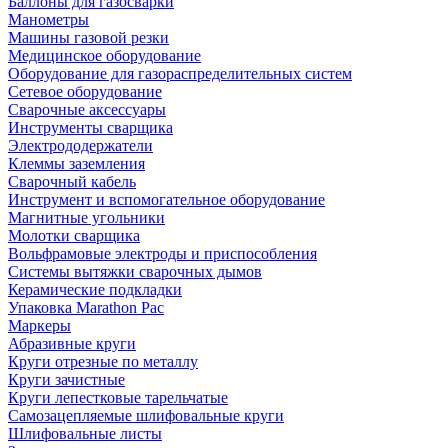
Баллоны для газосварки
Манометры
Машины газовой резки
Медицинское оборудование
Оборудование для газораспределительных систем
Сетевое оборудование
Сварочные аксессуары
Инструменты сварщика
Электрододержатели
Клеммы заземления
Сварочный кабель
Инструмент и вспомогательное оборудование
Магнитные угольники
Молотки сварщика
Вольфрамовые электроды и приспособления
Системы вытяжки сварочных дымов
Керамические подкладки
Упаковка Marathon Pac
Маркеры
Абразивные круги
Круги отрезные по металлу
Круги зачистные
Круги лепестковые тарельчатые
Самозацепляемые шлифовальные круги
Шлифовальные листы