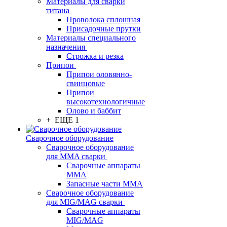
Материалы для сварки
титана
Проволока сплошная
Присадочные прутки
Материалы специального
назначения
Строжка и резка
Припои
Припои оловянно-
свинцовые
Припои
высокотехнологичные
Олово и баббит
+ ЕЩЕ 1
Сварочное оборудование
Сварочное оборудование
для MMA сварки
Сварочные аппараты
MMA
Запасные части MMA
Сварочное оборудование
для MIG/MAG сварки
Сварочные аппараты
MIG/MAG