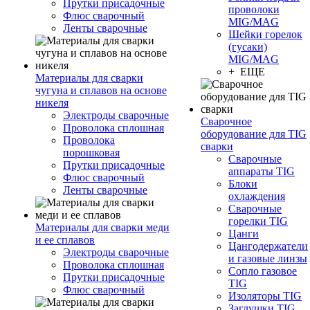
Прутки присадочные
проволоки
Флюс сварочный
MIG/MAG
Ленты сварочные
Шейки горелок
(гусаки)
MIG/MAG
+ ЕЩЕ
Материалы для сварки
чугуна и сплавов на основе
никеля
Электроды сварочные
Сварочное
Проволока сплошная
оборудование для TIG
Проволока
сварки
порошковая
Сварочные
Прутки присадочные
аппараты TIG
Флюс сварочный
Блоки
Ленты сварочные
охлаждения
Сварочные
горелки TIG
Материалы для сварки меди
Цанги
и ее сплавов
Цангодержатели
Электроды сварочные
и газовые линзы
Проволока сплошная
Сопло газовое
Прутки присадочные
TIG
Флюс сварочный
Изоляторы TIG
Заглушки TIG