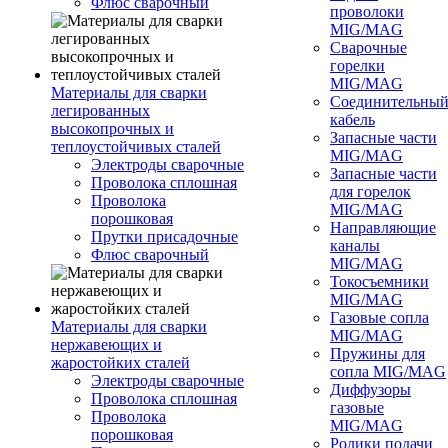
Флюс сварочный
проволоки
MIG/MAG
Сварочные
горелки
MIG/MAG
Материалы для сварки
Соединительны
легированных
кабель
высокопрочных и
Запасные части
теплоустойчивых сталей
MIG/MAG
Электроды сварочные
Запасные части
Проволока сплошная
для горелок
Проволока
MIG/MAG
порошковая
Направляющие
Прутки присадочные
каналы
Флюс сварочный
MIG/MAG
Токосъемники
MIG/MAG
Газовые сопла
Материалы для сварки
MIG/MAG
нержавеющих и
Пружины для
жаростойких сталей
сопла MIG/MAG
Электроды сварочные
Диффузоры
Проволока сплошная
газовые
Проволока
MIG/MAG
порошковая
Ролики подачи