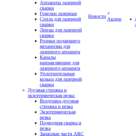
Аппараты лазерной
сварки
Горелки лазерные
Новости
Сопла для лазерной
Акции
сварки
Линзы для лазерной
сварки
Ролики подающего
механизма для
лазерного аппарата
Каналы
направляющие для
лазерного аппарата
Уплотнительные
кольца для лазерной
сварки
Дуговая строжка и
экзотермическая резка
Воздушно-дуговая
строжка и резка
Экзотермическая
резка
Подводная сварка и
резка
Запасные части ARC