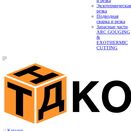
и резка
Экзотермическая
резка
Подводная
сварка и резка
Запасные части
ARC GOUGING
&
EXOTHERMIC
CUTTING
Каталог