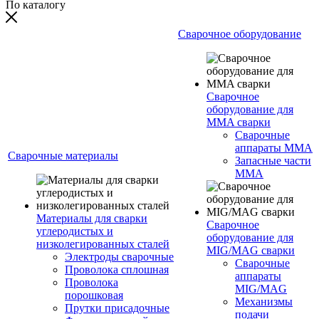
По каталогу
Сварочное оборудование
Сварочное
оборудование для
MMA сварки
Сварочные
аппараты MMA
Сварочные материалы
Запасные части
MMA
Материалы для сварки
Сварочное
углеродистых и
оборудование для
низколегированных сталей
MIG/MAG сварки
Электроды сварочные
Сварочные
Проволока сплошная
аппараты
Проволока
MIG/MAG
порошковая
Механизмы
Прутки присадочные
подачи