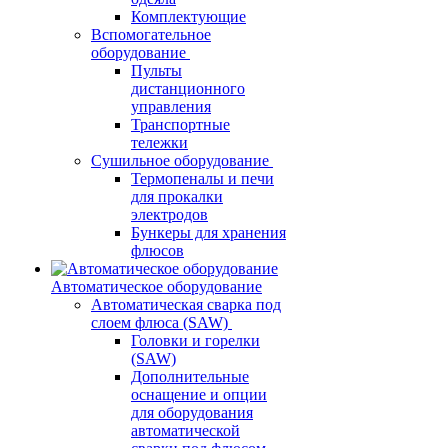
Комплектующие
Вспомогательное
оборудование
Пульты
дистанционного
управления
Транспортные
тележки
Сушильное оборудование
Термопеналы и печи
для прокалки
электродов
Бункеры для хранения
флюсов
Автоматическое оборудование
Автоматическая сварка под
слоем флюса (SAW)
Головки и горелки
(SAW)
Дополнительные
оснащение и опции
для оборудования
автоматической