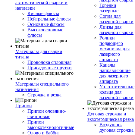
автоматической сварки и
Горелки
наплавки
лазерные
Кислые флюсы
Сопла для
Нейтральные флюсы
лазерной сварки
Основные флюсы
Линзы для
Высокоосновные
лазерной сварки
флюсы
Ролики
подающего
механизма для
Материалы для сварки
лазерного
титана
аппарата
Проволока сплошная
Каналы
Присадочные прутки
направляющие
для лазерного
аппарата
Материалы специального
Уплотнительные
назначения
кольца для
Строжка и резка
лазерной сварки
Припои
Припои оловянно-
Дуговая строжка и
свинцовые
экзотермическая резка
Припои
Воздушно-
высокотехнологичные
дуговая строжка
Олово и баббит