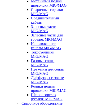
Механизмы подачи
проволоки MIG/MAG
Сварочные горелки
MIG/MAG
Соединительный
кабель
Запасные части
MIG/MAG
Запасные части для
горелок MIG/MAG
Направляющие
каналы MIG/MAG
Токосъемники
MIG/MAG
Газовые сопла
MIG/MAG
Пружины для сопла
MIG/MAG
Диффузоры газовые
MIG/MAG
Ролики подачи
проволоки MIG/MAG
Шейки горелок
(гусаки) MIG/MAG
Сварочное оборудование