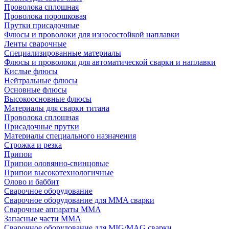
Проволока сплошная
Проволока порошковая
Прутки присадочные
Флюсы и проволоки для износостойкой наплавки
Ленты сварочные
Специализированные материалы
Флюсы и проволоки для автоматической сварки и наплавки
Кислые флюсы
Нейтральные флюсы
Основные флюсы
Высокоосновные флюсы
Материалы для сварки титана
Проволока сплошная
Присадочные прутки
Материалы специального назначения
Строжка и резка
Припои
Припои оловянно-свинцовые
Припои высокотехнологичные
Олово и баббит
Сварочное оборудование
Сварочное оборудование для MMA сварки
Сварочные аппараты MMA
Запасные части MMA
Сварочное оборудование для MIG/MAG сварки