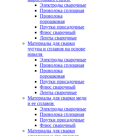
Электроды сварочные
Проволока сплошная
Проволока
порошковая
Прутки присадочные
Флюс сварочный
Ленты сварочные
Материалы для сварки
чугуна и сплавов на основе
никеля
Электроды сварочные
Проволока сплошная
Проволока
порошковая
Прутки присадочные
Флюс сварочный
Ленты сварочные
Материалы для сварки меди
и ее сплавов
Электроды сварочные
Проволока сплошная
Прутки присадочные
Флюс сварочный
Материалы для сварки