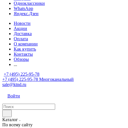
Одноклассники
WhatsApp
Яндекс.Дзен
Новости
Акции
Доставка
Оплата
О компании
Как купить
Контакты
Обзоры
...
+7 (495) 225-95-78
+7 (495) 225-95-78
Многоканальный
sale@ktnd.ru
Войти
Каталог
По всему сайту