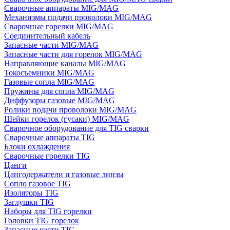
Сварочные аппараты MIG/MAG
Механизмы подачи проволоки MIG/MAG
Сварочные горелки MIG/MAG
Соединительный кабель
Запасные части MIG/MAG
Запасные части для горелок MIG/MAG
Направляющие каналы MIG/MAG
Токосъемники MIG/MAG
Газовые сопла MIG/MAG
Пружины для сопла MIG/MAG
Диффузоры газовые MIG/MAG
Ролики подачи проволоки MIG/MAG
Шейки горелок (гусаки) MIG/MAG
Сварочное оборудование для TIG сварки
Сварочные аппараты TIG
Блоки охлаждения
Сварочные горелки TIG
Цанги
Цангодержатели и газовые линзы
Сопло газовое TIG
Изоляторы TIG
Заглушки TIG
Наборы для TIG горелки
Головки TIG горелок
Запасные части TIG