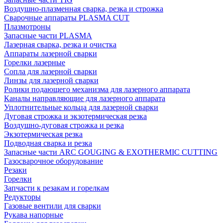
Воздушно-плазменная сварка, резка и строжка
Сварочные аппараты PLASMA CUT
Плазмотроны
Запасные части PLASMA
Лазерная сварка, резка и очистка
Аппараты лазерной сварки
Горелки лазерные
Сопла для лазерной сварки
Линзы для лазерной сварки
Ролики подающего механизма для лазерного аппарата
Каналы направляющие для лазерного аппарата
Уплотнительные кольца для лазерной сварки
Дуговая строжка и экзотермическая резка
Воздушно-дуговая строжка и резка
Экзотермическая резка
Подводная сварка и резка
Запасные части ARC GOUGING & EXOTHERMIC CUTTING
Газосварочное оборудование
Резаки
Горелки
Запчасти к резакам и горелкам
Редукторы
Газовые вентили для сварки
Рукава напорные