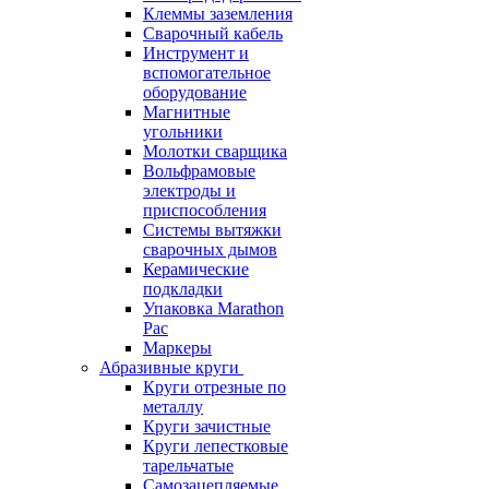
Клеммы заземления
Сварочный кабель
Инструмент и
вспомогательное
оборудование
Магнитные
угольники
Молотки сварщика
Вольфрамовые
электроды и
приспособления
Системы вытяжки
сварочных дымов
Керамические
подкладки
Упаковка Marathon
Pac
Маркеры
Абразивные круги
Круги отрезные по
металлу
Круги зачистные
Круги лепестковые
тарельчатые
Самозацепляемые