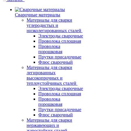
Сварочные материалы
Материалы для сварки
углеродистых и
низколегированных сталей
Электроды сварочные
Проволока сплошная
Проволока
порошковая
Прутки присадочные
Флюс сварочный
Материалы для сварки
легированных
высокопрочных и
теплоустойчивых сталей
Электроды сварочные
Проволока сплошная
Проволока
порошковая
Прутки присадочные
Флюс сварочный
Материалы для сварки
нержавеющих и
жаростойких сталей