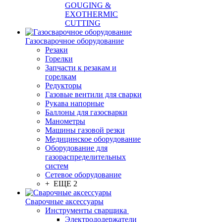
GOUGING &
EXOTHERMIC
CUTTING
Газосварочное оборудование
Резаки
Горелки
Запчасти к резакам и
горелкам
Редукторы
Газовые вентили для сварки
Рукава напорные
Баллоны для газосварки
Манометры
Машины газовой резки
Медицинское оборудование
Оборудование для
газораспределительных
систем
Сетевое оборудование
+ ЕЩЕ 2
Сварочные аксессуары
Инструменты сварщика
Электрододержатели