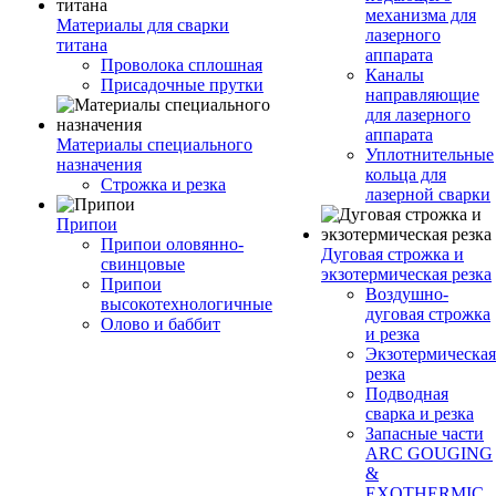
механизма для
Материалы для сварки
лазерного
титана
аппарата
Проволока сплошная
Каналы
Присадочные прутки
направляющие
для лазерного
аппарата
Материалы специального
Уплотнительные
назначения
кольца для
Строжка и резка
лазерной сварки
Припои
Припои оловянно-
Дуговая строжка и
свинцовые
экзотермическая резка
Припои
Воздушно-
высокотехнологичные
дуговая строжка
Олово и баббит
и резка
Экзотермическая
резка
Подводная
сварка и резка
Запасные части
ARC GOUGING
&
EXOTHERMIC