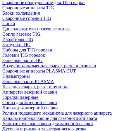
Сварочное оборудование для TIG сварки
Сварочные аппараты TIG
Блоки охлаждения
Сварочные горелки TIG
Цанги
Цангодержатели и газовые линзы
Сопло газовое TIG
Изоляторы TIG
Заглушки TIG
Наборы для TIG горелки
Головки TIG горелок
Запасные части TIG
Воздушно-плазменная сварка, резка и строжка
Сварочные аппараты PLASMA CUT
Плазмотроны
Запасные части PLASMA
Лазерная сварка, резка и очистка
Аппараты лазерной сварки
Горелки лазерные
Сопла для лазерной сварки
Линзы для лазерной сварки
Ролики подающего механизма для лазерного аппарата
Каналы направляющие для лазерного аппарата
Уплотнительные кольца для лазерной сварки
Дуговая строжка и экзотермическая резка