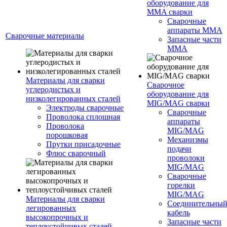
оборудование для
MMA сварки
Сварочные
аппараты MMA
Сварочные материалы
Запасные части
MMA
Материалы для сварки
Сварочное
углеродистых и
оборудование для
низколегированных сталей
MIG/MAG сварки
Электроды сварочные
Сварочные
Проволока сплошная
аппараты
Проволока
MIG/MAG
порошковая
Механизмы
Прутки присадочные
подачи
Флюс сварочный
проволоки
MIG/MAG
Сварочные
горелки
MIG/MAG
Материалы для сварки
Соединительны
легированных
кабель
высокопрочных и
Запасные части
теплоустойчивых сталей