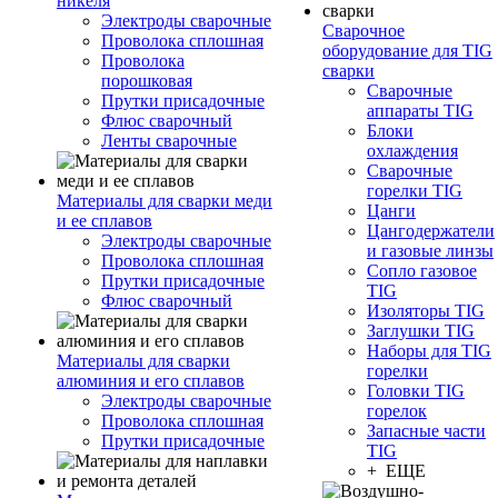
никеля
Электроды сварочные
Сварочное
Проволока сплошная
оборудование для TIG
Проволока
сварки
порошковая
Сварочные
Прутки присадочные
аппараты TIG
Флюс сварочный
Блоки
Ленты сварочные
охлаждения
Сварочные
горелки TIG
Материалы для сварки меди
Цанги
и ее сплавов
Цангодержатели
Электроды сварочные
и газовые линзы
Проволока сплошная
Сопло газовое
Прутки присадочные
TIG
Флюс сварочный
Изоляторы TIG
Заглушки TIG
Наборы для TIG
Материалы для сварки
горелки
алюминия и его сплавов
Головки TIG
Электроды сварочные
горелок
Проволока сплошная
Запасные части
Прутки присадочные
TIG
+ ЕЩЕ