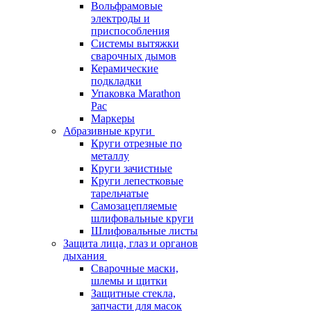
Вольфрамовые
электроды и
приспособления
Системы вытяжки
сварочных дымов
Керамические
подкладки
Упаковка Marathon
Pac
Маркеры
Абразивные круги
Круги отрезные по
металлу
Круги зачистные
Круги лепестковые
тарельчатые
Самозацепляемые
шлифовальные круги
Шлифовальные листы
Защита лица, глаз и органов
дыхания
Сварочные маски,
шлемы и щитки
Защитные стекла,
запчасти для масок