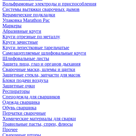
Вольфрамовые электроды и приспособления
Системы вытяжки сварочных дымов
Керамические подкладки
Упаковка Marathon Pac
Маркеры
Абразивные круги
Круги отрезные по металлу
Круги зачистные
Круги лепестковые тарельчатые
Самозацепляемые шлифовальные круги
Шлифовальные листы
Защита лица, глаз и органов дыхания
Сварочные маски, шлемы и щитки
Защитные стекла, запчасти для масок
Блоки подачи воздуха
Защитные очки
Респираторы
Спецодежда для сварщиков
Одежда сварщика
Обувь сварщика
Перчатки сварочные
Химические материалы для сварки
Травильные пасты, спреи, флюсы
Прочее
Сварочные шторы