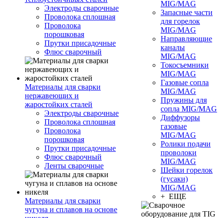
MIG/MAG
Электроды сварочные
Запасные части
Проволока сплошная
для горелок
Проволока
MIG/MAG
порошковая
Направляющие
Прутки присадочные
каналы
Флюс сварочный
MIG/MAG
Токосъемники
MIG/MAG
Газовые сопла
Материалы для сварки
MIG/MAG
нержавеющих и
Пружины для
жаростойких сталей
сопла MIG/MAG
Электроды сварочные
Диффузоры
Проволока сплошная
газовые
Проволока
MIG/MAG
порошковая
Ролики подачи
Прутки присадочные
проволоки
Флюс сварочный
MIG/MAG
Ленты сварочные
Шейки горелок
(гусаки)
MIG/MAG
+ ЕЩЕ
Материалы для сварки
чугуна и сплавов на основе