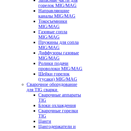
Запасные части для
горелок MIG/MAG
Направляющие
каналы MIG/MAG
Токосъемники
MIG/MAG
Газовые сопла
MIG/MAG
Пружины для сопла
MIG/MAG
Диффузоры газовые
MIG/MAG
Ролики подачи
проволоки MIG/MAG
Шейки горелок
(гусаки) MIG/MAG
Сварочное оборудование
для TIG сварки
Сварочные аппараты
TIG
Блоки охлаждения
Сварочные горелки
TIG
Цанги
Цангодержатели и