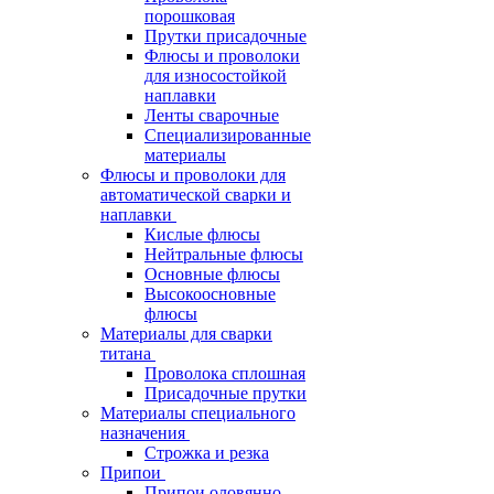
порошковая
Прутки присадочные
Флюсы и проволоки
для износостойкой
наплавки
Ленты сварочные
Специализированные
материалы
Флюсы и проволоки для
автоматической сварки и
наплавки
Кислые флюсы
Нейтральные флюсы
Основные флюсы
Высокоосновные
флюсы
Материалы для сварки
титана
Проволока сплошная
Присадочные прутки
Материалы специального
назначения
Строжка и резка
Припои
Припои оловянно-