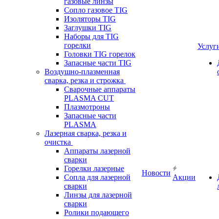
газовые линзы
Сопло газовое TIG
Изоляторы TIG
Заглушки TIG
Наборы для TIG
горелки
Услуг
Головки TIG горелок
Запасные части TIG
Воздушно-плазменная
сварка, резка и строжка
Сварочные аппараты
PLASMA CUT
Плазмотроны
Запасные части
PLASMA
Лазерная сварка, резка и
очистка
Аппараты лазерной
сварки
Горелки лазерные
Новости
Сопла для лазерной
Акции
сварки
Линзы для лазерной
сварки
Ролики подающего