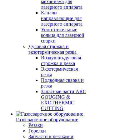
механизма для
лазерного аппарата
Каналы
направляющие для
лазерного аппарата
Уплотнительные
кольца для лазерной
сварки
Дуговая строжка и
экзотермическая резка
Воздушно-дуговая
строжка и резка
Экзотермическая
резка
Подводная сварка и
резка
Запасные части ARC
GOUGING &
EXOTHERMIC
CUTTING
Газосварочное оборудование
Резаки
Горелки
Запчасти к резакам и