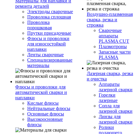
Материалы для наплавки и
ремонта деталей
Электроды сварочные
Воздушно-плазменная
Проволока сплошная
сварка, резка и
Проволока
строжка
порошковая
Сварочные
Прутки присадочные
аппараты
Флюсы и проволоки
PLASMA CUT
для износостойкой
Плазмотроны
наплавки
Запасные части
Ленты сварочные
PLASMA
Специализированные
материалы
Лазерная сварка, резка
и очистка
Аппараты
Флюсы и проволоки для
лазерной сварки
автоматической сварки и
Горелки
наплавки
лазерные
Кислые флюсы
Сопла для
Нейтральные флюсы
лазерной сварки
Основные флюсы
Линзы для
Высокоосновные
лазерной сварки
флюсы
Ролики
подающего