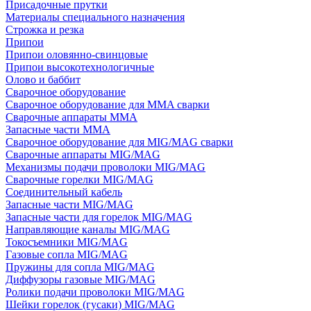
Присадочные прутки
Материалы специального назначения
Строжка и резка
Припои
Припои оловянно-свинцовые
Припои высокотехнологичные
Олово и баббит
Сварочное оборудование
Сварочное оборудование для MMA сварки
Сварочные аппараты MMA
Запасные части MMA
Сварочное оборудование для MIG/MAG сварки
Сварочные аппараты MIG/MAG
Механизмы подачи проволоки MIG/MAG
Сварочные горелки MIG/MAG
Соединительный кабель
Запасные части MIG/MAG
Запасные части для горелок MIG/MAG
Направляющие каналы MIG/MAG
Токосъемники MIG/MAG
Газовые сопла MIG/MAG
Пружины для сопла MIG/MAG
Диффузоры газовые MIG/MAG
Ролики подачи проволоки MIG/MAG
Шейки горелок (гусаки) MIG/MAG