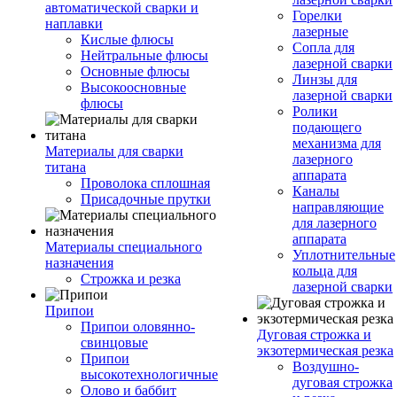
автоматической сварки и
Горелки
наплавки
лазерные
Кислые флюсы
Сопла для
Нейтральные флюсы
лазерной сварки
Основные флюсы
Линзы для
Высокоосновные
лазерной сварки
флюсы
Ролики
подающего
механизма для
Материалы для сварки
лазерного
титана
аппарата
Проволока сплошная
Каналы
Присадочные прутки
направляющие
для лазерного
аппарата
Материалы специального
Уплотнительные
назначения
кольца для
Строжка и резка
лазерной сварки
Припои
Припои оловянно-
Дуговая строжка и
свинцовые
экзотермическая резка
Припои
Воздушно-
высокотехнологичные
дуговая строжка
Олово и баббит