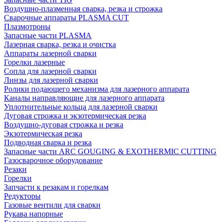
Воздушно-плазменная сварка, резка и строжка
Сварочные аппараты PLASMA CUT
Плазмотроны
Запасные части PLASMA
Лазерная сварка, резка и очистка
Аппараты лазерной сварки
Горелки лазерные
Сопла для лазерной сварки
Линзы для лазерной сварки
Ролики подающего механизма для лазерного аппарата
Каналы направляющие для лазерного аппарата
Уплотнительные кольца для лазерной сварки
Дуговая строжка и экзотермическая резка
Воздушно-дуговая строжка и резка
Экзотермическая резка
Подводная сварка и резка
Запасные части ARC GOUGING & EXOTHERMIC CUTTING
Газосварочное оборудование
Резаки
Горелки
Запчасти к резакам и горелкам
Редукторы
Газовые вентили для сварки
Рукава напорные