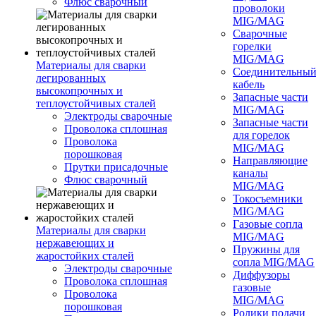
Флюс сварочный
проволоки
MIG/MAG
Сварочные
горелки
MIG/MAG
Материалы для сварки
Соединительны
легированных
кабель
высокопрочных и
Запасные части
теплоустойчивых сталей
MIG/MAG
Электроды сварочные
Запасные части
Проволока сплошная
для горелок
Проволока
MIG/MAG
порошковая
Направляющие
Прутки присадочные
каналы
Флюс сварочный
MIG/MAG
Токосъемники
MIG/MAG
Газовые сопла
Материалы для сварки
MIG/MAG
нержавеющих и
Пружины для
жаростойких сталей
сопла MIG/MAG
Электроды сварочные
Диффузоры
Проволока сплошная
газовые
Проволока
MIG/MAG
порошковая
Ролики подачи