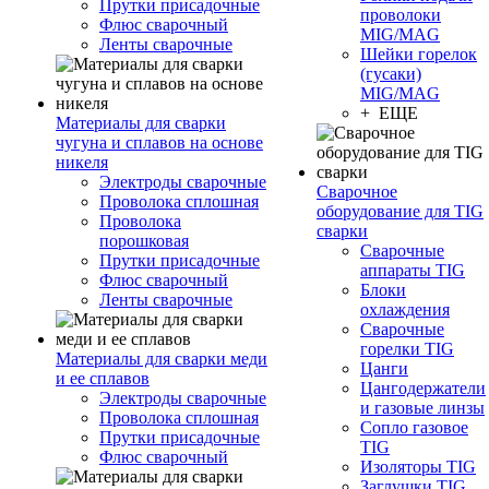
Прутки присадочные
проволоки
Флюс сварочный
MIG/MAG
Ленты сварочные
Шейки горелок
(гусаки)
MIG/MAG
+ ЕЩЕ
Материалы для сварки
чугуна и сплавов на основе
никеля
Электроды сварочные
Сварочное
Проволока сплошная
оборудование для TIG
Проволока
сварки
порошковая
Сварочные
Прутки присадочные
аппараты TIG
Флюс сварочный
Блоки
Ленты сварочные
охлаждения
Сварочные
горелки TIG
Материалы для сварки меди
Цанги
и ее сплавов
Цангодержатели
Электроды сварочные
и газовые линзы
Проволока сплошная
Сопло газовое
Прутки присадочные
TIG
Флюс сварочный
Изоляторы TIG
Заглушки TIG