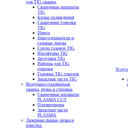
для TIG сварки
Сварочные аппараты
TIG
Блоки охлаждения
Сварочные горелки
TIG
Цанги
Цангодержатели и
газовые линзы
Сопло газовое TIG
Изоляторы TIG
Заглушки TIG
Наборы для TIG
горелки
Услуг
Головки TIG горелок
Запасные части TIG
Воздушно-плазменная
сварка, резка и строжка
Сварочные аппараты
PLASMA CUT
Плазмотроны
Запасные части
PLASMA
Лазерная сварка, резка и
очистка