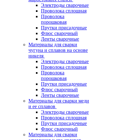
Электроды сварочные
Проволока сплошная
Проволока
порошковая
Прутки присадочные
Флюс сварочный
Ленты сварочные
Материалы для сварки
чугуна и сплавов на основе
никеля
Электроды сварочные
Проволока сплошная
Проволока
порошковая
Прутки присадочные
Флюс сварочный
Ленты сварочные
Материалы для сварки меди
и ее сплавов
Электроды сварочные
Проволока сплошная
Прутки присадочные
Флюс сварочный
Материалы для сварки