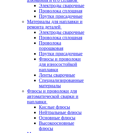
алюминия и его сплавов
Электроды сварочные
Проволока сплошная
Прутки присадочные
Материалы для наплавки и
ремонта деталей
Электроды сварочные
Проволока сплошная
Проволока
порошковая
Прутки присадочные
Флюсы и проволоки
для износостойкой
наплавки
Ленты сварочные
Специализированные
материалы
Флюсы и проволоки для
автоматической сварки и
наплавки
Кислые флюсы
Нейтральные флюсы
Основные флюсы
Высокоосновные
флюсы