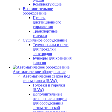
Комплектующие
Вспомогательное
оборудование
Пульты
дистанционного
управления
Транспортные
тележки
Сушильное оборудование
Термопеналы и печи
для прокалки
электродов
Бункеры для хранения
флюсов
Автоматическое оборудование
Автоматическая сварка под
слоем флюса (SAW)
Головки и горелки
(SAW)
Дополнительные
оснащение и опции
для оборудования
автоматической