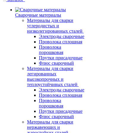
Сварочные материалы
Материалы для сварки
углеродистых и
низколегированных сталей
Электроды сварочные
Проволока сплошная
Проволока
порошковая
Прутки присадочные
Флюс сварочный
Материалы для сварки
легированных
высокопрочных и
теплоустойчивых сталей
Электроды сварочные
Проволока сплошная
Проволока
порошковая
Прутки присадочные
Флюс сварочный
Материалы для сварки
нержавеющих и
жаростойких сталей