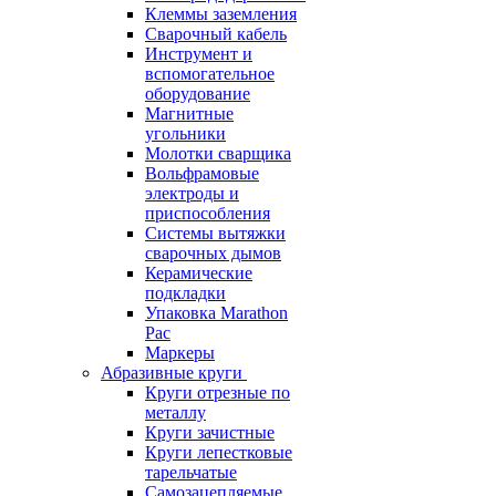
Клеммы заземления
Сварочный кабель
Инструмент и
вспомогательное
оборудование
Магнитные
угольники
Молотки сварщика
Вольфрамовые
электроды и
приспособления
Системы вытяжки
сварочных дымов
Керамические
подкладки
Упаковка Marathon
Pac
Маркеры
Абразивные круги
Круги отрезные по
металлу
Круги зачистные
Круги лепестковые
тарельчатые
Самозацепляемые