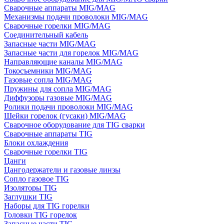
Сварочные аппараты MIG/MAG
Механизмы подачи проволоки MIG/MAG
Сварочные горелки MIG/MAG
Соединительный кабель
Запасные части MIG/MAG
Запасные части для горелок MIG/MAG
Направляющие каналы MIG/MAG
Токосъемники MIG/MAG
Газовые сопла MIG/MAG
Пружины для сопла MIG/MAG
Диффузоры газовые MIG/MAG
Ролики подачи проволоки MIG/MAG
Шейки горелок (гусаки) MIG/MAG
Сварочное оборудование для TIG сварки
Сварочные аппараты TIG
Блоки охлаждения
Сварочные горелки TIG
Цанги
Цангодержатели и газовые линзы
Сопло газовое TIG
Изоляторы TIG
Заглушки TIG
Наборы для TIG горелки
Головки TIG горелок
Запасные части TIG