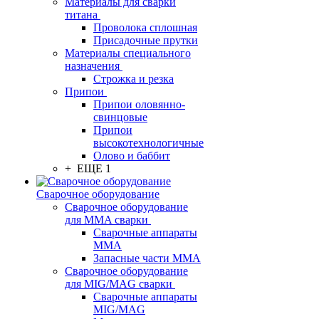
Материалы для сварки
титана
Проволока сплошная
Присадочные прутки
Материалы специального
назначения
Строжка и резка
Припои
Припои оловянно-
свинцовые
Припои
высокотехнологичные
Олово и баббит
+ ЕЩЕ 1
Сварочное оборудование
Сварочное оборудование
для MMA сварки
Сварочные аппараты
MMA
Запасные части MMA
Сварочное оборудование
для MIG/MAG сварки
Сварочные аппараты
MIG/MAG