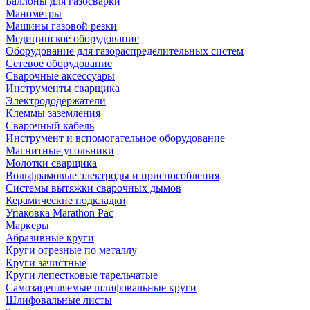
Баллоны для газосварки
Манометры
Машины газовой резки
Медицинское оборудование
Оборудование для газораспределительных систем
Сетевое оборудование
Сварочные аксессуары
Инструменты сварщика
Электрододержатели
Клеммы заземления
Сварочный кабель
Инструмент и вспомогательное оборудование
Магнитные угольники
Молотки сварщика
Вольфрамовые электроды и приспособления
Системы вытяжки сварочных дымов
Керамические подкладки
Упаковка Marathon Pac
Маркеры
Абразивные круги
Круги отрезные по металлу
Круги зачистные
Круги лепестковые тарельчатые
Самозацепляемые шлифовальные круги
Шлифовальные листы