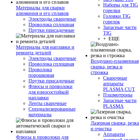
Наборы для TIG
Материалы для сварки
горелки
алюминия и его сплавов
Головки TIG
Электроды сварочные
горелок
Проволока сплошная
Запасные части
Прутки присадочные
TIG
+ ЕЩЕ
Материалы для наплавки и
ремонта деталей
Электроды сварочные
Воздушно-плазменная
Проволока сплошная
сварка, резка и
Проволока
строжка
порошковая
Сварочные
Прутки присадочные
аппараты
Флюсы и проволоки
PLASMA CUT
для износостойкой
Плазмотроны
наплавки
Запасные части
Ленты сварочные
PLASMA
Специализированные
материалы
Лазерная сварка, резка
и очистка
Аппараты
Флюсы и проволоки для
лазерной сварки