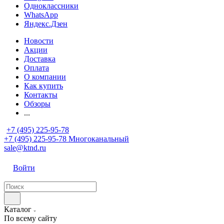
Одноклассники
WhatsApp
Яндекс.Дзен
Новости
Акции
Доставка
Оплата
О компании
Как купить
Контакты
Обзоры
...
+7 (495) 225-95-78
+7 (495) 225-95-78
Многоканальный
sale@ktnd.ru
Войти
Каталог
По всему сайту