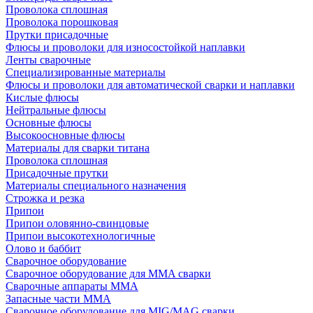
Проволока сплошная
Проволока порошковая
Прутки присадочные
Флюсы и проволоки для износостойкой наплавки
Ленты сварочные
Специализированные материалы
Флюсы и проволоки для автоматической сварки и наплавки
Кислые флюсы
Нейтральные флюсы
Основные флюсы
Высокоосновные флюсы
Материалы для сварки титана
Проволока сплошная
Присадочные прутки
Материалы специального назначения
Строжка и резка
Припои
Припои оловянно-свинцовые
Припои высокотехнологичные
Олово и баббит
Сварочное оборудование
Сварочное оборудование для MMA сварки
Сварочные аппараты MMA
Запасные части MMA
Сварочное оборудование для MIG/MAG сварки