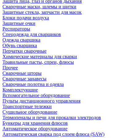
Защита лица, глаз и органов дыхания
Сварочные маски, шлемы и щитки
Защитные стекла, запчасти для масок
Блоки подачи воздуха
Защитные очки
Респираторы
Спецодежда для сварщиков
Одежда сварщика
Обувь сварщика
Перчатки сварочные
Химические материалы для сварки
Травильные пасты, спреи, флюсы
Прочее
Сварочные шторы
Сварочные занавесы
Сварочные полотна и одеяла
Комплектующие
Вспомогательное оборудование
Пульты дистанционного управления
Транспортные тележки
Сушильное оборудование
Термопеналы и печи для прокалки электродов
Бункеры для хранения флюсов
Автоматическое оборудование
Автоматическая сварка под слоем флюса (SAW)