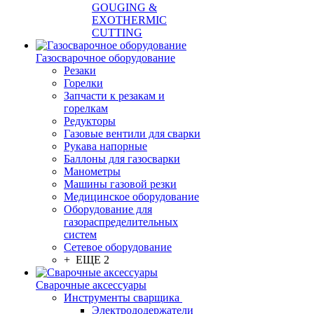
GOUGING &
EXOTHERMIC
CUTTING
Газосварочное оборудование
Резаки
Горелки
Запчасти к резакам и
горелкам
Редукторы
Газовые вентили для сварки
Рукава напорные
Баллоны для газосварки
Манометры
Машины газовой резки
Медицинское оборудование
Оборудование для
газораспределительных
систем
Сетевое оборудование
+ ЕЩЕ 2
Сварочные аксессуары
Инструменты сварщика
Электрододержатели