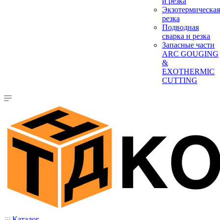
и резка
Экзотермическая
резка
Подводная
сварка и резка
Запасные части
ARC GOUGING
&
EXOTHERMIC
CUTTING
Каталог