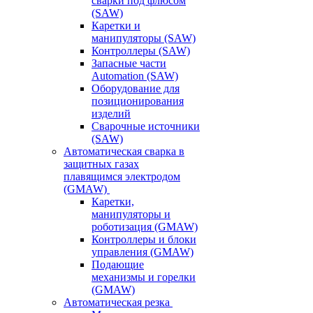
сварки под флюсом
(SAW)
Каретки и
манипуляторы (SAW)
Контроллеры (SAW)
Запасные части
Automation (SAW)
Оборудование для
позиционирования
изделий
Сварочные источники
(SAW)
Автоматическая сварка в
защитных газах
плавящимся электродом
(GMAW)
Каретки,
манипуляторы и
роботизация (GMAW)
Контроллеры и блоки
управления (GMAW)
Подающие
механизмы и горелки
(GMAW)
Автоматическая резка