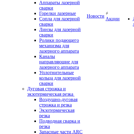
Аппараты лазерной
сварки
Горелки лазерные
Новости
Сопла для лазерной
Акции
сварки
Линзы для лазерной
сварки
Ролики подающего
механизма для
лазерного аппарата
Каналы
направляющие для
лазерного аппарата
Уплотнительные
кольца для лазерной
сварки
Дуговая строжка и
экзотермическая резка
Воздушно-дуговая
строжка и резка
Экзотермическая
резка
Подводная сварка и
резка
Запасные части ARC