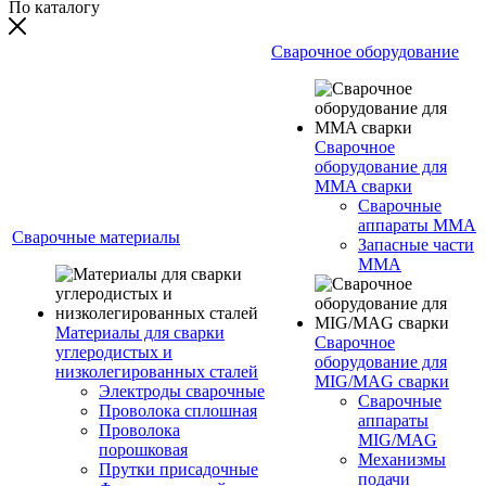
По каталогу
Сварочное оборудование
Сварочное
оборудование для
MMA сварки
Сварочные
аппараты MMA
Сварочные материалы
Запасные части
MMA
Материалы для сварки
Сварочное
углеродистых и
оборудование для
низколегированных сталей
MIG/MAG сварки
Электроды сварочные
Сварочные
Проволока сплошная
аппараты
Проволока
MIG/MAG
порошковая
Механизмы
Прутки присадочные
подачи