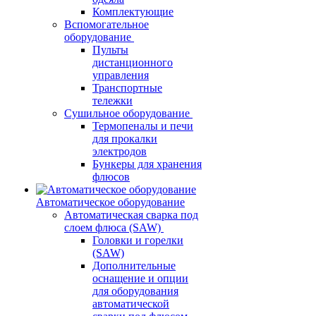
Комплектующие
Вспомогательное
оборудование
Пульты
дистанционного
управления
Транспортные
тележки
Сушильное оборудование
Термопеналы и печи
для прокалки
электродов
Бункеры для хранения
флюсов
Автоматическое оборудование
Автоматическая сварка под
слоем флюса (SAW)
Головки и горелки
(SAW)
Дополнительные
оснащение и опции
для оборудования
автоматической