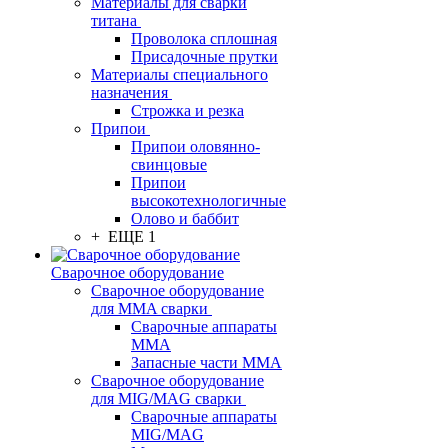
Материалы для сварки
титана
Проволока сплошная
Присадочные прутки
Материалы специального
назначения
Строжка и резка
Припои
Припои оловянно-
свинцовые
Припои
высокотехнологичные
Олово и баббит
+ ЕЩЕ 1
Сварочное оборудование
Сварочное оборудование
для MMA сварки
Сварочные аппараты
MMA
Запасные части MMA
Сварочное оборудование
для MIG/MAG сварки
Сварочные аппараты
MIG/MAG