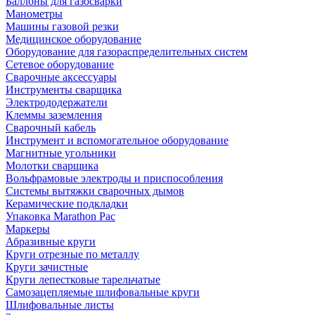
Баллоны для газосварки
Манометры
Машины газовой резки
Медицинское оборудование
Оборудование для газораспределительных систем
Сетевое оборудование
Сварочные аксессуары
Инструменты сварщика
Электрододержатели
Клеммы заземления
Сварочный кабель
Инструмент и вспомогательное оборудование
Магнитные угольники
Молотки сварщика
Вольфрамовые электроды и приспособления
Системы вытяжки сварочных дымов
Керамические подкладки
Упаковка Marathon Pac
Маркеры
Абразивные круги
Круги отрезные по металлу
Круги зачистные
Круги лепестковые тарельчатые
Самозацепляемые шлифовальные круги
Шлифовальные листы