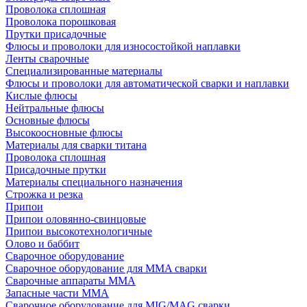
Проволока сплошная
Проволока порошковая
Прутки присадочные
Флюсы и проволоки для износостойкой наплавки
Ленты сварочные
Специализированные материалы
Флюсы и проволоки для автоматической сварки и наплавки
Кислые флюсы
Нейтральные флюсы
Основные флюсы
Высокоосновные флюсы
Материалы для сварки титана
Проволока сплошная
Присадочные прутки
Материалы специального назначения
Строжка и резка
Припои
Припои оловянно-свинцовые
Припои высокотехнологичные
Олово и баббит
Сварочное оборудование
Сварочное оборудование для MMA сварки
Сварочные аппараты MMA
Запасные части MMA
Сварочное оборудование для MIG/MAG сварки