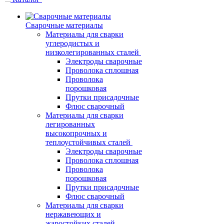
Сварочные материалы
Материалы для сварки
углеродистых и
низколегированных сталей
Электроды сварочные
Проволока сплошная
Проволока
порошковая
Прутки присадочные
Флюс сварочный
Материалы для сварки
легированных
высокопрочных и
теплоустойчивых сталей
Электроды сварочные
Проволока сплошная
Проволока
порошковая
Прутки присадочные
Флюс сварочный
Материалы для сварки
нержавеющих и
жаростойких сталей