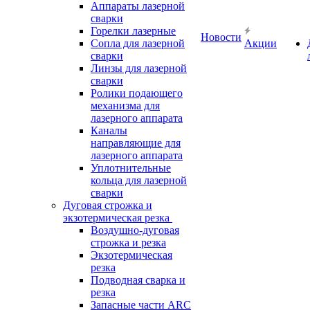
Аппараты лазерной
сварки
Горелки лазерные
Новости
Сопла для лазерной
Акции
сварки
Линзы для лазерной
сварки
Ролики подающего
механизма для
лазерного аппарата
Каналы
направляющие для
лазерного аппарата
Уплотнительные
кольца для лазерной
сварки
Дуговая строжка и
экзотермическая резка
Воздушно-дуговая
строжка и резка
Экзотермическая
резка
Подводная сварка и
резка
Запасные части ARC