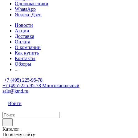
Одноклассники
WhatsApp
Яндекс.Дзен
Новости
Акции
Доставка
Оплата
О компании
Как купить
Контакты
Обзоры
...
+7 (495) 225-95-78
+7 (495) 225-95-78
Многоканальный
sale@ktnd.ru
Войти
Каталог
По всему сайту