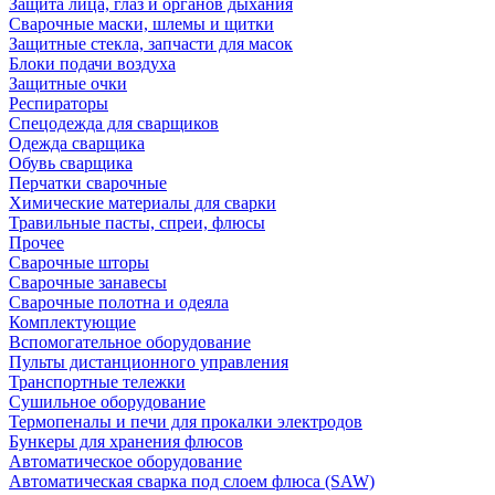
Защита лица, глаз и органов дыхания
Сварочные маски, шлемы и щитки
Защитные стекла, запчасти для масок
Блоки подачи воздуха
Защитные очки
Респираторы
Спецодежда для сварщиков
Одежда сварщика
Обувь сварщика
Перчатки сварочные
Химические материалы для сварки
Травильные пасты, спреи, флюсы
Прочее
Сварочные шторы
Сварочные занавесы
Сварочные полотна и одеяла
Комплектующие
Вспомогательное оборудование
Пульты дистанционного управления
Транспортные тележки
Сушильное оборудование
Термопеналы и печи для прокалки электродов
Бункеры для хранения флюсов
Автоматическое оборудование
Автоматическая сварка под слоем флюса (SAW)