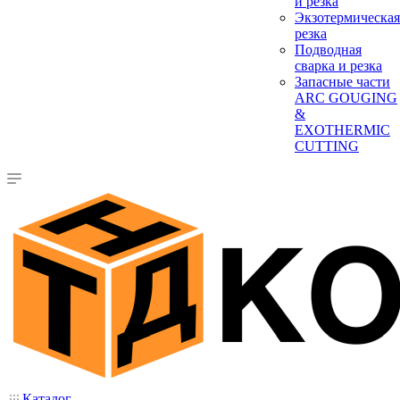
и резка
Экзотермическая
резка
Подводная
сварка и резка
Запасные части
ARC GOUGING
&
EXOTHERMIC
CUTTING
Каталог