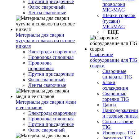
Прутки присадочные
проволоки
Флюс сварочный
MIG/MAG
Ленты сварочные
Шейки горелок
(гусаки)
MIG/MAG
+ ЕЩЕ
Материалы для сварки
чугуна и сплавов на основе
никеля
Электроды сварочные
Сварочное
Проволока сплошная
оборудование для TIG
Проволока
сварки
порошковая
Сварочные
Прутки присадочные
аппараты TIG
Флюс сварочный
Блоки
Ленты сварочные
охлаждения
Сварочные
горелки TIG
Материалы для сварки меди
Цанги
и ее сплавов
Цангодержатели
Электроды сварочные
и газовые линзы
Проволока сплошная
Сопло газовое
Прутки присадочные
TIG
Флюс сварочный
Изоляторы TIG
Заглушки TIG