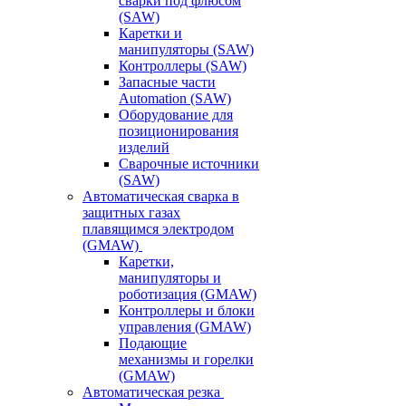
сварки под флюсом
(SAW)
Каретки и
манипуляторы (SAW)
Контроллеры (SAW)
Запасные части
Automation (SAW)
Оборудование для
позиционирования
изделий
Сварочные источники
(SAW)
Автоматическая сварка в
защитных газах
плавящимся электродом
(GMAW)
Каретки,
манипуляторы и
роботизация (GMAW)
Контроллеры и блоки
управления (GMAW)
Подающие
механизмы и горелки
(GMAW)
Автоматическая резка