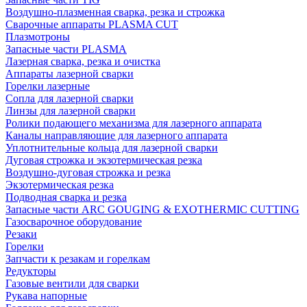
Воздушно-плазменная сварка, резка и строжка
Сварочные аппараты PLASMA CUT
Плазмотроны
Запасные части PLASMA
Лазерная сварка, резка и очистка
Аппараты лазерной сварки
Горелки лазерные
Сопла для лазерной сварки
Линзы для лазерной сварки
Ролики подающего механизма для лазерного аппарата
Каналы направляющие для лазерного аппарата
Уплотнительные кольца для лазерной сварки
Дуговая строжка и экзотермическая резка
Воздушно-дуговая строжка и резка
Экзотермическая резка
Подводная сварка и резка
Запасные части ARC GOUGING & EXOTHERMIC CUTTING
Газосварочное оборудование
Резаки
Горелки
Запчасти к резакам и горелкам
Редукторы
Газовые вентили для сварки
Рукава напорные