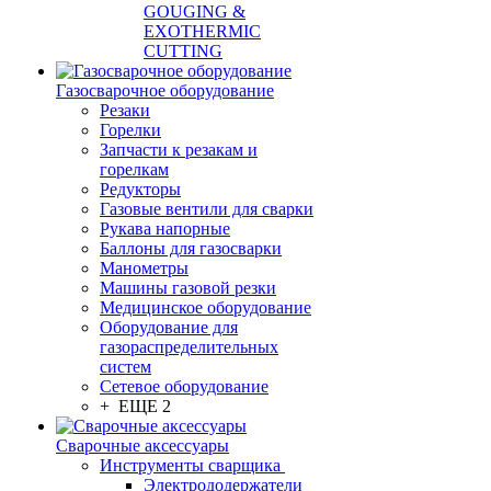
GOUGING &
EXOTHERMIC
CUTTING
Газосварочное оборудование
Резаки
Горелки
Запчасти к резакам и
горелкам
Редукторы
Газовые вентили для сварки
Рукава напорные
Баллоны для газосварки
Манометры
Машины газовой резки
Медицинское оборудование
Оборудование для
газораспределительных
систем
Сетевое оборудование
+ ЕЩЕ 2
Сварочные аксессуары
Инструменты сварщика
Электрододержатели