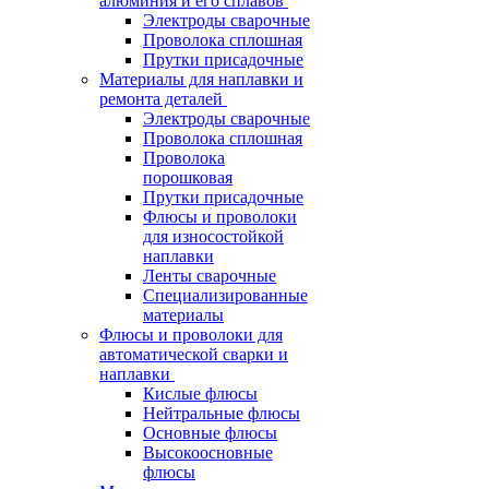
алюминия и его сплавов
Электроды сварочные
Проволока сплошная
Прутки присадочные
Материалы для наплавки и
ремонта деталей
Электроды сварочные
Проволока сплошная
Проволока
порошковая
Прутки присадочные
Флюсы и проволоки
для износостойкой
наплавки
Ленты сварочные
Специализированные
материалы
Флюсы и проволоки для
автоматической сварки и
наплавки
Кислые флюсы
Нейтральные флюсы
Основные флюсы
Высокоосновные
флюсы