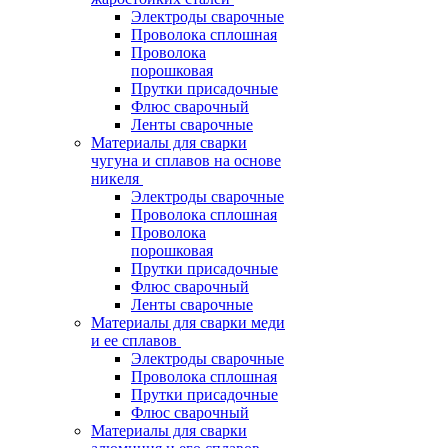
Электроды сварочные
Проволока сплошная
Проволока
порошковая
Прутки присадочные
Флюс сварочный
Ленты сварочные
Материалы для сварки
чугуна и сплавов на основе
никеля
Электроды сварочные
Проволока сплошная
Проволока
порошковая
Прутки присадочные
Флюс сварочный
Ленты сварочные
Материалы для сварки меди
и ее сплавов
Электроды сварочные
Проволока сплошная
Прутки присадочные
Флюс сварочный
Материалы для сварки