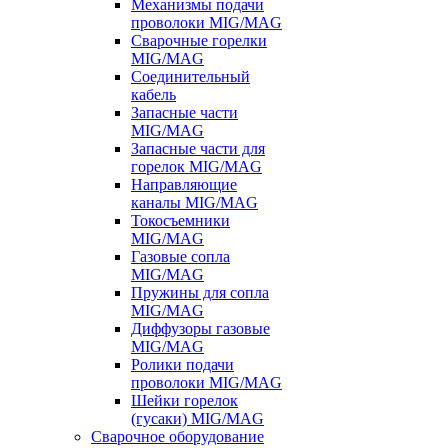
Механизмы подачи
проволоки MIG/MAG
Сварочные горелки
MIG/MAG
Соединительный
кабель
Запасные части
MIG/MAG
Запасные части для
горелок MIG/MAG
Направляющие
каналы MIG/MAG
Токосъемники
MIG/MAG
Газовые сопла
MIG/MAG
Пружины для сопла
MIG/MAG
Диффузоры газовые
MIG/MAG
Ролики подачи
проволоки MIG/MAG
Шейки горелок
(гусаки) MIG/MAG
Сварочное оборудование