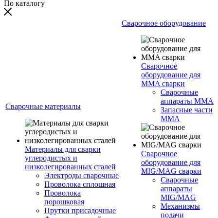
По каталогу
Сварочное оборудование
Сварочное
оборудование для
MMA сварки
Сварочные
аппараты MMA
Сварочные материалы
Запасные части
MMA
Материалы для сварки
Сварочное
углеродистых и
оборудование для
низколегированных сталей
MIG/MAG сварки
Электроды сварочные
Сварочные
Проволока сплошная
аппараты
Проволока
MIG/MAG
порошковая
Механизмы
Прутки присадочные
подачи