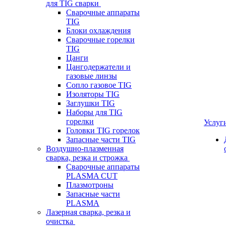
для TIG сварки
Сварочные аппараты
TIG
Блоки охлаждения
Сварочные горелки
TIG
Цанги
Цангодержатели и
газовые линзы
Сопло газовое TIG
Изоляторы TIG
Заглушки TIG
Наборы для TIG
горелки
Услуг
Головки TIG горелок
Запасные части TIG
Воздушно-плазменная
сварка, резка и строжка
Сварочные аппараты
PLASMA CUT
Плазмотроны
Запасные части
PLASMA
Лазерная сварка, резка и
очистка