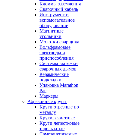
Клеммы заземления
Сварочный кабель
Инструмент и
вспомогательное
оборудование
Магнитные
угольники
Молотки сварщика
Вольфрамовые
электроды и
приспособления
Системы вытяжки
сварочных дымов
Керамические
подкладки
Упаковка Marathon
Pac
Маркеры
Абразивные круги
Круги отрезные по
металлу
Круги зачистные
Круги лепестковые
тарельчатые
Самозацепляемые