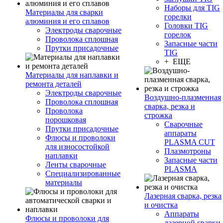
Наборы для TIG
Материалы для сварки
горелки
алюминия и его сплавов
Головки TIG
Электроды сварочные
горелок
Проволока сплошная
Запасные части
Прутки присадочные
TIG
+ ЕЩЕ
Материалы для наплавки и
ремонта деталей
Электроды сварочные
Воздушно-плазменная
Проволока сплошная
сварка, резка и
Проволока
строжка
порошковая
Сварочные
Прутки присадочные
аппараты
Флюсы и проволоки
PLASMA CUT
для износостойкой
Плазмотроны
наплавки
Запасные части
Ленты сварочные
PLASMA
Специализированные
материалы
Лазерная сварка, резка
и очистка
Аппараты
Флюсы и проволоки для
лазерной сварки