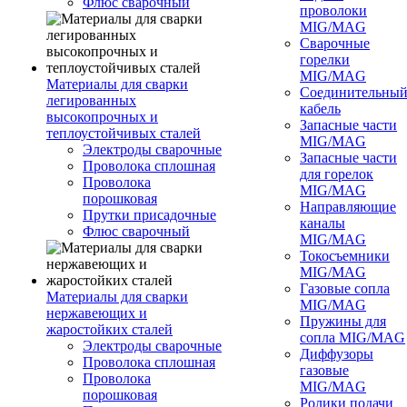
Флюс сварочный
проволоки
MIG/MAG
Сварочные
горелки
MIG/MAG
Материалы для сварки
Соединительны
легированных
кабель
высокопрочных и
Запасные части
теплоустойчивых сталей
MIG/MAG
Электроды сварочные
Запасные части
Проволока сплошная
для горелок
Проволока
MIG/MAG
порошковая
Направляющие
Прутки присадочные
каналы
Флюс сварочный
MIG/MAG
Токосъемники
MIG/MAG
Газовые сопла
Материалы для сварки
MIG/MAG
нержавеющих и
Пружины для
жаростойких сталей
сопла MIG/MAG
Электроды сварочные
Диффузоры
Проволока сплошная
газовые
Проволока
MIG/MAG
порошковая
Ролики подачи