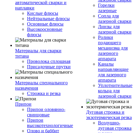
автоматической сварки и
Горелки
наплавки
лазерные
Кислые флюсы
Сопла для
Нейтральные флюсы
лазерной сварки
Основные флюсы
Линзы для
Высокоосновные
лазерной сварки
флюсы
Ролики
подающего
механизма для
Материалы для сварки
лазерного
титана
аппарата
Проволока сплошная
Каналы
Присадочные прутки
направляющие
для лазерного
аппарата
Материалы специального
Уплотнительные
назначения
кольца для
Строжка и резка
лазерной сварки
Припои
Припои оловянно-
Дуговая строжка и
свинцовые
экзотермическая резка
Припои
Воздушно-
высокотехнологичные
дуговая строжка
Олово и баббит