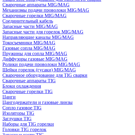
Сварочные аппараты MIG/MAG
Механизмы подачи проволоки MIG/MAG
Сварочные горелки MIG/MAG
Соединительный кабель
Запасные части MIG/MAG
Запасные части для горелок MIG/MAG
Направляющие каналы MIG/MAG
Токосъемники MIG/MAG
Газовые сопла MIG/MAG
Пружины для сопла MIG/MAG
Диффузоры газовые MIG/MAG
Ролики подачи проволоки MIG/MAG
Шейки горелок (гусаки) MIG/MAG
Сварочное оборудование для TIG сварки
Сварочные аппараты TIG
Блоки охлаждения
Сварочные горелки TIG
Цанги
Цангодержатели и газовые линзы
Сопло газовое TIG
Изоляторы TIG
Заглушки TIG
Наборы для TIG горелки
Головки TIG горелок
Запасные части TIG