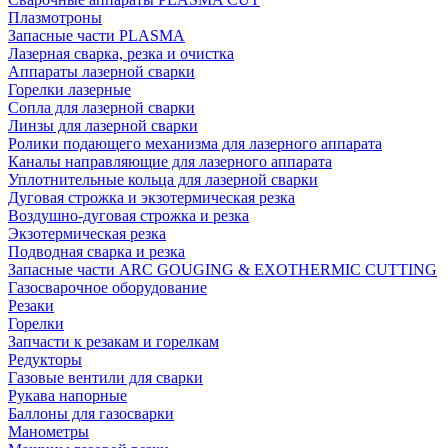
Плазмотроны
Запасные части PLASMA
Лазерная сварка, резка и очистка
Аппараты лазерной сварки
Горелки лазерные
Сопла для лазерной сварки
Линзы для лазерной сварки
Ролики подающего механизма для лазерного аппарата
Каналы направляющие для лазерного аппарата
Уплотнительные кольца для лазерной сварки
Дуговая строжка и экзотермическая резка
Воздушно-дуговая строжка и резка
Экзотермическая резка
Подводная сварка и резка
Запасные части ARC GOUGING & EXOTHERMIC CUTTING
Газосварочное оборудование
Резаки
Горелки
Запчасти к резакам и горелкам
Редукторы
Газовые вентили для сварки
Рукава напорные
Баллоны для газосварки
Манометры