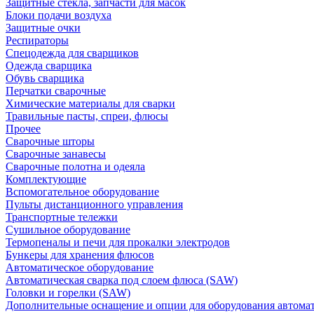
Защитные стекла, запчасти для масок
Блоки подачи воздуха
Защитные очки
Респираторы
Спецодежда для сварщиков
Одежда сварщика
Обувь сварщика
Перчатки сварочные
Химические материалы для сварки
Травильные пасты, спреи, флюсы
Прочее
Сварочные шторы
Сварочные занавесы
Сварочные полотна и одеяла
Комплектующие
Вспомогательное оборудование
Пульты дистанционного управления
Транспортные тележки
Сушильное оборудование
Термопеналы и печи для прокалки электродов
Бункеры для хранения флюсов
Автоматическое оборудование
Автоматическая сварка под слоем флюса (SAW)
Головки и горелки (SAW)
Дополнительные оснащение и опции для оборудования автома