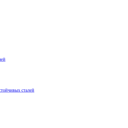
лей
стойчивых сталей