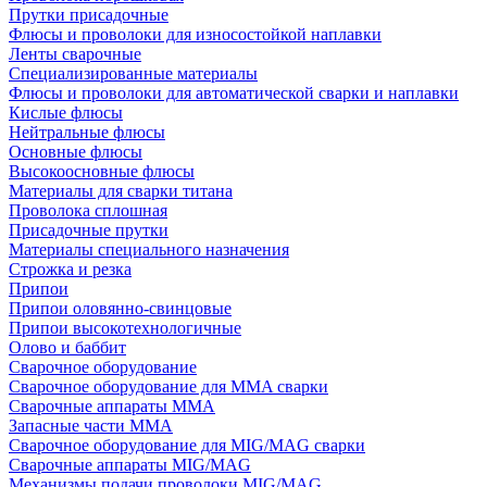
Прутки присадочные
Флюсы и проволоки для износостойкой наплавки
Ленты сварочные
Специализированные материалы
Флюсы и проволоки для автоматической сварки и наплавки
Кислые флюсы
Нейтральные флюсы
Основные флюсы
Высокоосновные флюсы
Материалы для сварки титана
Проволока сплошная
Присадочные прутки
Материалы специального назначения
Строжка и резка
Припои
Припои оловянно-свинцовые
Припои высокотехнологичные
Олово и баббит
Сварочное оборудование
Сварочное оборудование для MMA сварки
Сварочные аппараты MMA
Запасные части MMA
Сварочное оборудование для MIG/MAG сварки
Сварочные аппараты MIG/MAG
Механизмы подачи проволоки MIG/MAG