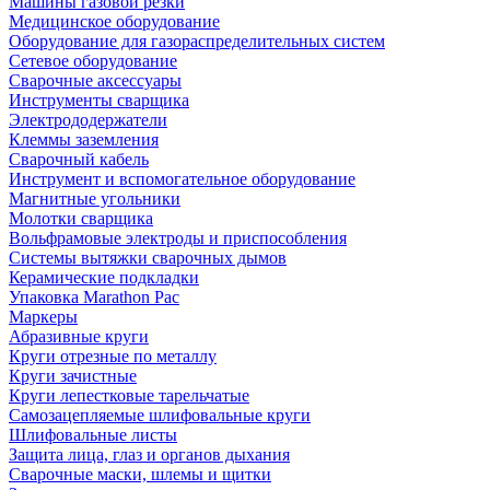
Машины газовой резки
Медицинское оборудование
Оборудование для газораспределительных систем
Сетевое оборудование
Сварочные аксессуары
Инструменты сварщика
Электрододержатели
Клеммы заземления
Сварочный кабель
Инструмент и вспомогательное оборудование
Магнитные угольники
Молотки сварщика
Вольфрамовые электроды и приспособления
Системы вытяжки сварочных дымов
Керамические подкладки
Упаковка Marathon Pac
Маркеры
Абразивные круги
Круги отрезные по металлу
Круги зачистные
Круги лепестковые тарельчатые
Самозацепляемые шлифовальные круги
Шлифовальные листы
Защита лица, глаз и органов дыхания
Сварочные маски, шлемы и щитки