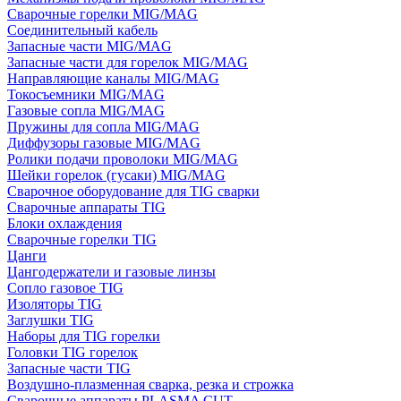
Сварочные горелки MIG/MAG
Соединительный кабель
Запасные части MIG/MAG
Запасные части для горелок MIG/MAG
Направляющие каналы MIG/MAG
Токосъемники MIG/MAG
Газовые сопла MIG/MAG
Пружины для сопла MIG/MAG
Диффузоры газовые MIG/MAG
Ролики подачи проволоки MIG/MAG
Шейки горелок (гусаки) MIG/MAG
Сварочное оборудование для TIG сварки
Сварочные аппараты TIG
Блоки охлаждения
Сварочные горелки TIG
Цанги
Цангодержатели и газовые линзы
Сопло газовое TIG
Изоляторы TIG
Заглушки TIG
Наборы для TIG горелки
Головки TIG горелок
Запасные части TIG
Воздушно-плазменная сварка, резка и строжка
Сварочные аппараты PLASMA CUT