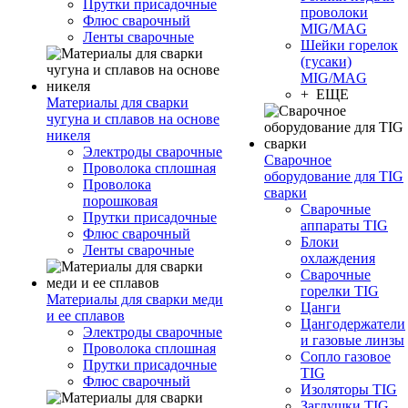
Прутки присадочные
проволоки
Флюс сварочный
MIG/MAG
Ленты сварочные
Шейки горелок
(гусаки)
MIG/MAG
+ ЕЩЕ
Материалы для сварки
чугуна и сплавов на основе
никеля
Электроды сварочные
Сварочное
Проволока сплошная
оборудование для TIG
Проволока
сварки
порошковая
Сварочные
Прутки присадочные
аппараты TIG
Флюс сварочный
Блоки
Ленты сварочные
охлаждения
Сварочные
горелки TIG
Материалы для сварки меди
Цанги
и ее сплавов
Цангодержатели
Электроды сварочные
и газовые линзы
Проволока сплошная
Сопло газовое
Прутки присадочные
TIG
Флюс сварочный
Изоляторы TIG
Заглушки TIG