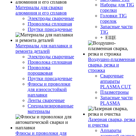
Наборы для TIG
Материалы для сварки
горелки
алюминия и его сплавов
Головки TIG
Электроды сварочные
горелок
Проволока сплошная
Запасные части
Прутки присадочные
TIG
+ ЕЩЕ
Материалы для наплавки и
ремонта деталей
Электроды сварочные
Воздушно-плазменная
Проволока сплошная
сварка, резка и
Проволока
строжка
порошковая
Сварочные
Прутки присадочные
аппараты
Флюсы и проволоки
PLASMA CUT
для износостойкой
Плазмотроны
наплавки
Запасные части
Ленты сварочные
PLASMA
Специализированные
материалы
Лазерная сварка, резка
и очистка
Аппараты
Флюсы и проволоки для
лазерной сварки