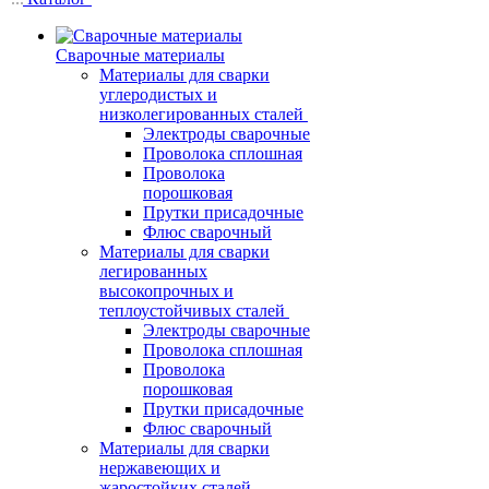
Сварочные материалы
Материалы для сварки
углеродистых и
низколегированных сталей
Электроды сварочные
Проволока сплошная
Проволока
порошковая
Прутки присадочные
Флюс сварочный
Материалы для сварки
легированных
высокопрочных и
теплоустойчивых сталей
Электроды сварочные
Проволока сплошная
Проволока
порошковая
Прутки присадочные
Флюс сварочный
Материалы для сварки
нержавеющих и
жаростойких сталей