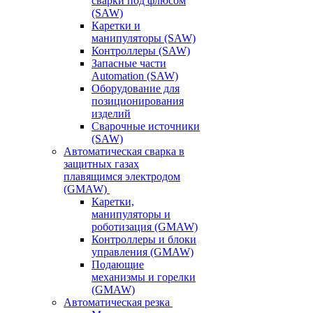
сварки под флюсом
(SAW)
Каретки и
манипуляторы (SAW)
Контроллеры (SAW)
Запасные части
Automation (SAW)
Оборудование для
позиционирования
изделий
Сварочные источники
(SAW)
Автоматическая сварка в
защитных газах
плавящимся электродом
(GMAW)
Каретки,
манипуляторы и
роботизация (GMAW)
Контроллеры и блоки
управления (GMAW)
Подающие
механизмы и горелки
(GMAW)
Автоматическая резка