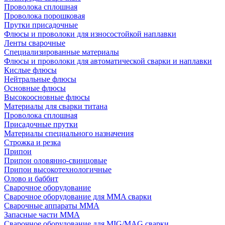
Проволока сплошная
Проволока порошковая
Прутки присадочные
Флюсы и проволоки для износостойкой наплавки
Ленты сварочные
Специализированные материалы
Флюсы и проволоки для автоматической сварки и наплавки
Кислые флюсы
Нейтральные флюсы
Основные флюсы
Высокоосновные флюсы
Материалы для сварки титана
Проволока сплошная
Присадочные прутки
Материалы специального назначения
Строжка и резка
Припои
Припои оловянно-свинцовые
Припои высокотехнологичные
Олово и баббит
Сварочное оборудование
Сварочное оборудование для MMA сварки
Сварочные аппараты MMA
Запасные части MMA
Сварочное оборудование для MIG/MAG сварки