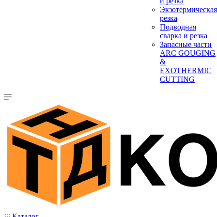
и резка
Экзотермическая
резка
Подводная
сварка и резка
Запасные части
ARC GOUGING
&
EXOTHERMIC
CUTTING
Каталог