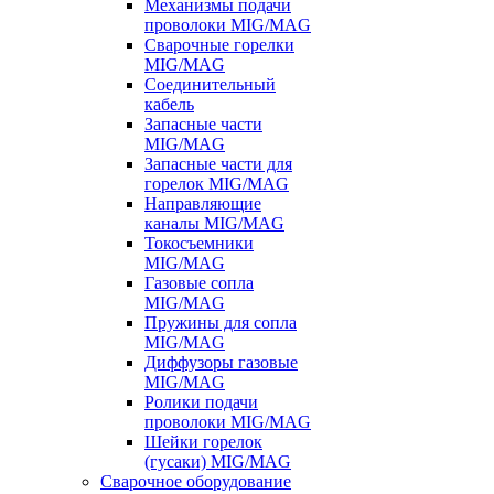
Механизмы подачи
проволоки MIG/MAG
Сварочные горелки
MIG/MAG
Соединительный
кабель
Запасные части
MIG/MAG
Запасные части для
горелок MIG/MAG
Направляющие
каналы MIG/MAG
Токосъемники
MIG/MAG
Газовые сопла
MIG/MAG
Пружины для сопла
MIG/MAG
Диффузоры газовые
MIG/MAG
Ролики подачи
проволоки MIG/MAG
Шейки горелок
(гусаки) MIG/MAG
Сварочное оборудование