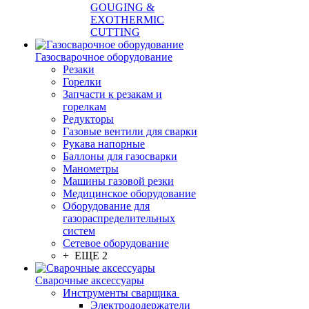
GOUGING &
EXOTHERMIC
CUTTING
Газосварочное оборудование
Резаки
Горелки
Запчасти к резакам и
горелкам
Редукторы
Газовые вентили для сварки
Рукава напорные
Баллоны для газосварки
Манометры
Машины газовой резки
Медицинское оборудование
Оборудование для
газораспределительных
систем
Сетевое оборудование
+ ЕЩЕ 2
Сварочные аксессуары
Инструменты сварщика
Электрододержатели