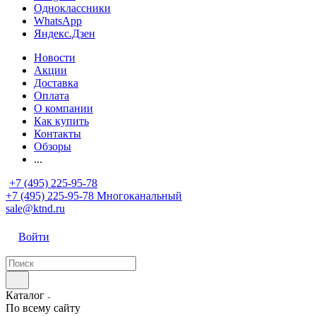
Одноклассники
WhatsApp
Яндекс.Дзен
Новости
Акции
Доставка
Оплата
О компании
Как купить
Контакты
Обзоры
...
+7 (495) 225-95-78
+7 (495) 225-95-78
Многоканальный
sale@ktnd.ru
Войти
Каталог
По всему сайту