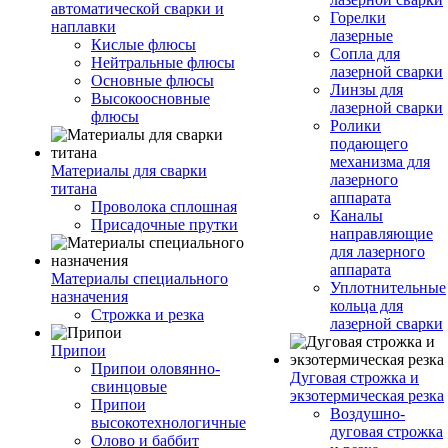
автоматической сварки и
Горелки
наплавки
лазерные
Кислые флюсы
Сопла для
Нейтральные флюсы
лазерной сварки
Основные флюсы
Линзы для
Высокоосновные
лазерной сварки
флюсы
Ролики
подающего
механизма для
Материалы для сварки
лазерного
титана
аппарата
Проволока сплошная
Каналы
Присадочные прутки
направляющие
для лазерного
аппарата
Материалы специального
Уплотнительные
назначения
кольца для
Строжка и резка
лазерной сварки
Припои
Припои оловянно-
Дуговая строжка и
свинцовые
экзотермическая резка
Припои
Воздушно-
высокотехнологичные
дуговая строжка
Олово и баббит