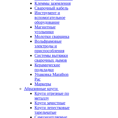
Клеммы заземления
Сварочный кабель
Инструмент и
вспомогательное
оборудование
Магнитные
угольники
Молотки сварщика
Вольфрамовые
электроды и
приспособления
Системы вытяжки
сварочных дымов
Керамические
подкладки
Упаковка Marathon
Pac
Маркеры
Абразивные круги
Круги отрезные по
металлу
Круги зачистные
Круги лепестковые
тарельчатые
Самозацепляемые