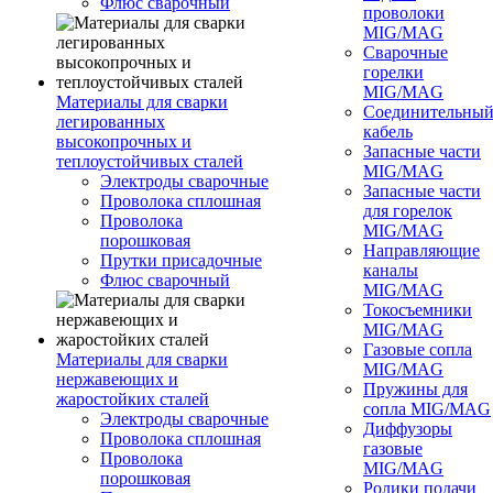
Флюс сварочный
проволоки
MIG/MAG
Сварочные
горелки
MIG/MAG
Материалы для сварки
Соединительны
легированных
кабель
высокопрочных и
Запасные части
теплоустойчивых сталей
MIG/MAG
Электроды сварочные
Запасные части
Проволока сплошная
для горелок
Проволока
MIG/MAG
порошковая
Направляющие
Прутки присадочные
каналы
Флюс сварочный
MIG/MAG
Токосъемники
MIG/MAG
Газовые сопла
Материалы для сварки
MIG/MAG
нержавеющих и
Пружины для
жаростойких сталей
сопла MIG/MAG
Электроды сварочные
Диффузоры
Проволока сплошная
газовые
Проволока
MIG/MAG
порошковая
Ролики подачи