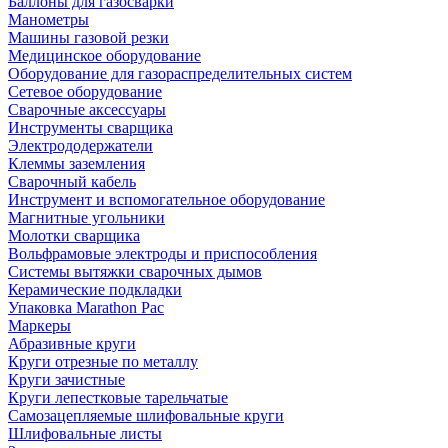
Баллоны для газосварки
Манометры
Машины газовой резки
Медицинское оборудование
Оборудование для газораспределительных систем
Сетевое оборудование
Сварочные аксессуары
Инструменты сварщика
Электрододержатели
Клеммы заземления
Сварочный кабель
Инструмент и вспомогательное оборудование
Магнитные угольники
Молотки сварщика
Вольфрамовые электроды и приспособления
Системы вытяжки сварочных дымов
Керамические подкладки
Упаковка Marathon Pac
Маркеры
Абразивные круги
Круги отрезные по металлу
Круги зачистные
Круги лепестковые тарельчатые
Самозацепляемые шлифовальные круги
Шлифовальные листы