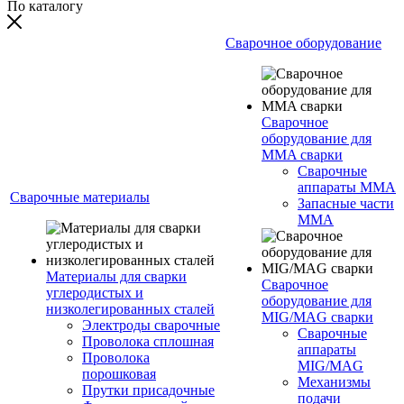
По каталогу
Сварочное оборудование
Сварочное
оборудование для
MMA сварки
Сварочные
аппараты MMA
Сварочные материалы
Запасные части
MMA
Материалы для сварки
Сварочное
углеродистых и
оборудование для
низколегированных сталей
MIG/MAG сварки
Электроды сварочные
Сварочные
Проволока сплошная
аппараты
Проволока
MIG/MAG
порошковая
Механизмы
Прутки присадочные
подачи