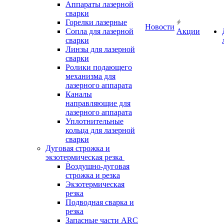
Аппараты лазерной
сварки
Горелки лазерные
Новости
Сопла для лазерной
Акции
сварки
Линзы для лазерной
сварки
Ролики подающего
механизма для
лазерного аппарата
Каналы
направляющие для
лазерного аппарата
Уплотнительные
кольца для лазерной
сварки
Дуговая строжка и
экзотермическая резка
Воздушно-дуговая
строжка и резка
Экзотермическая
резка
Подводная сварка и
резка
Запасные части ARC