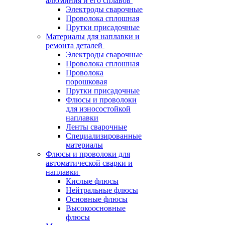
алюминия и его сплавов
Электроды сварочные
Проволока сплошная
Прутки присадочные
Материалы для наплавки и
ремонта деталей
Электроды сварочные
Проволока сплошная
Проволока
порошковая
Прутки присадочные
Флюсы и проволоки
для износостойкой
наплавки
Ленты сварочные
Специализированные
материалы
Флюсы и проволоки для
автоматической сварки и
наплавки
Кислые флюсы
Нейтральные флюсы
Основные флюсы
Высокоосновные
флюсы