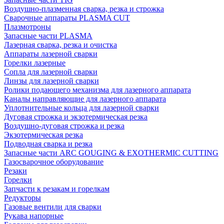
Воздушно-плазменная сварка, резка и строжка
Сварочные аппараты PLASMA CUT
Плазмотроны
Запасные части PLASMA
Лазерная сварка, резка и очистка
Аппараты лазерной сварки
Горелки лазерные
Сопла для лазерной сварки
Линзы для лазерной сварки
Ролики подающего механизма для лазерного аппарата
Каналы направляющие для лазерного аппарата
Уплотнительные кольца для лазерной сварки
Дуговая строжка и экзотермическая резка
Воздушно-дуговая строжка и резка
Экзотермическая резка
Подводная сварка и резка
Запасные части ARC GOUGING & EXOTHERMIC CUTTING
Газосварочное оборудование
Резаки
Горелки
Запчасти к резакам и горелкам
Редукторы
Газовые вентили для сварки
Рукава напорные