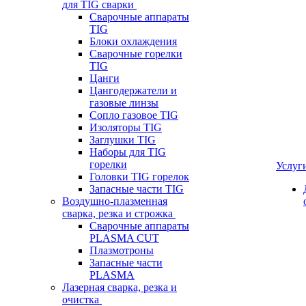
для TIG сварки
Сварочные аппараты
TIG
Блоки охлаждения
Сварочные горелки
TIG
Цанги
Цангодержатели и
газовые линзы
Сопло газовое TIG
Изоляторы TIG
Заглушки TIG
Наборы для TIG
горелки
Услуг
Головки TIG горелок
Запасные части TIG
Воздушно-плазменная
сварка, резка и строжка
Сварочные аппараты
PLASMA CUT
Плазмотроны
Запасные части
PLASMA
Лазерная сварка, резка и
очистка