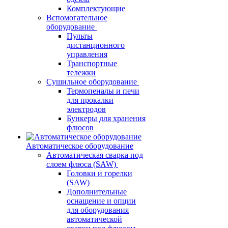
Комплектующие
Вспомогательное
оборудование
Пульты
дистанционного
управления
Транспортные
тележки
Сушильное оборудование
Термопеналы и печи
для прокалки
электродов
Бункеры для хранения
флюсов
Автоматическое оборудование
Автоматическая сварка под
слоем флюса (SAW)
Головки и горелки
(SAW)
Дополнительные
оснащение и опции
для оборудования
автоматической