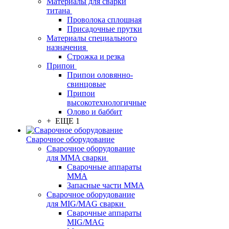
Материалы для сварки
титана
Проволока сплошная
Присадочные прутки
Материалы специального
назначения
Строжка и резка
Припои
Припои оловянно-
свинцовые
Припои
высокотехнологичные
Олово и баббит
+ ЕЩЕ 1
Сварочное оборудование
Сварочное оборудование
для MMA сварки
Сварочные аппараты
MMA
Запасные части MMA
Сварочное оборудование
для MIG/MAG сварки
Сварочные аппараты
MIG/MAG