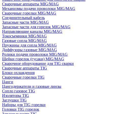
Сварочные аппараты MIG/MAG
Механизмы подачи проволоки MIG/MAG
Сварочные горелки MIG/MAG
Соединительный кабель
Запасные части MIG/MAG
Запасные части для горелок MIG/MAG
Направляющие каналы MIG/MAG
Токосъемники MIG/MAG
Газовые сопла MIG/MAG
Пружины для сопла MIG/MAG
Диффузоры газовые MIG/MAG
Ролики подачи проволоки MIG/MAG
Шейки горелок (гусаки) MIG/MAG
Сварочное оборудование для TIG сварки
Сварочные аппараты TIG
Блоки охлаждения
Сварочные горелки TIG
Цанги
Цангодержатели и газовые линзы
Сопло газовое TIG
Изоляторы TIG
Заглушки TIG
Наборы для TIG горелки
Головки TIG горелок
Запасные части TIG