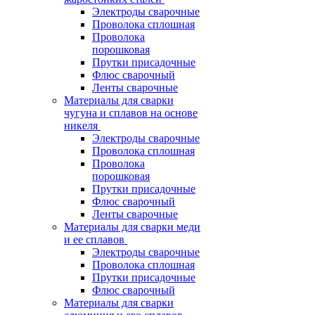
Электроды сварочные
Проволока сплошная
Проволока
порошковая
Прутки присадочные
Флюс сварочный
Ленты сварочные
Материалы для сварки
чугуна и сплавов на основе
никеля
Электроды сварочные
Проволока сплошная
Проволока
порошковая
Прутки присадочные
Флюс сварочный
Ленты сварочные
Материалы для сварки меди
и ее сплавов
Электроды сварочные
Проволока сплошная
Прутки присадочные
Флюс сварочный
Материалы для сварки