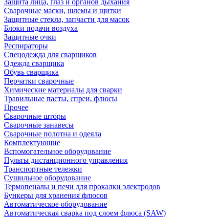
Защита лица, глаз и органов дыхания
Сварочные маски, шлемы и щитки
Защитные стекла, запчасти для масок
Блоки подачи воздуха
Защитные очки
Респираторы
Спецодежда для сварщиков
Одежда сварщика
Обувь сварщика
Перчатки сварочные
Химические материалы для сварки
Травильные пасты, спреи, флюсы
Прочее
Сварочные шторы
Сварочные занавесы
Сварочные полотна и одеяла
Комплектующие
Вспомогательное оборудование
Пульты дистанционного управления
Транспортные тележки
Сушильное оборудование
Термопеналы и печи для прокалки электродов
Бункеры для хранения флюсов
Автоматическое оборудование
Автоматическая сварка под слоем флюса (SAW)