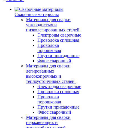
Сварочные материалы
Материалы для сварки
углеродистых и
низколегированных сталей
Электроды сварочные
Проволока сплошная
Проволока
порошковая
Прутки присадочные
Флюс сварочный
Материалы для сварки
легированных
высокопрочных и
теплоустойчивых сталей
Электроды сварочные
Проволока сплошная
Проволока
порошковая
Прутки присадочные
Флюс сварочный
Материалы для сварки
нержавеющих и
жаростойких сталей