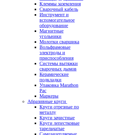
Клеммы заземления
Сварочный кабель
Инструмент и
вспомогательное
оборудование
Магнитные
угольники
Молотки сварщика
Вольфрамовые
электроды и
приспособления
Системы вытяжки
сварочных дымов
Керамические
подкладки
Упаковка Marathon
Pac
Маркеры
Абразивные круги
Круги отрезные по
металлу
Круги зачистные
Круги лепестковые
тарельчатые
Самозацепляемые