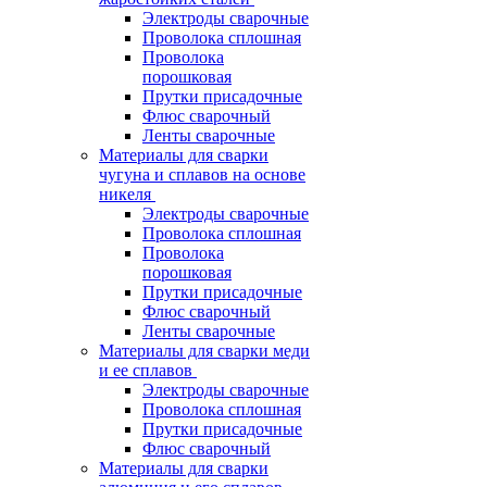
Электроды сварочные
Проволока сплошная
Проволока
порошковая
Прутки присадочные
Флюс сварочный
Ленты сварочные
Материалы для сварки
чугуна и сплавов на основе
никеля
Электроды сварочные
Проволока сплошная
Проволока
порошковая
Прутки присадочные
Флюс сварочный
Ленты сварочные
Материалы для сварки меди
и ее сплавов
Электроды сварочные
Проволока сплошная
Прутки присадочные
Флюс сварочный
Материалы для сварки