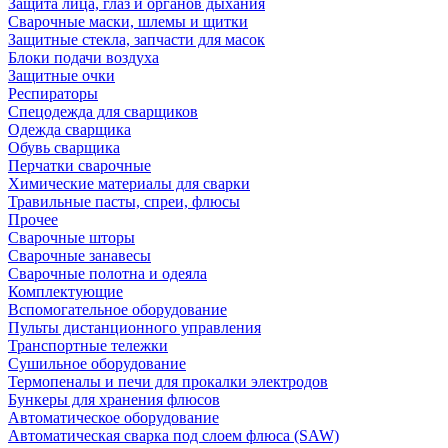
Защита лица, глаз и органов дыхания
Сварочные маски, шлемы и щитки
Защитные стекла, запчасти для масок
Блоки подачи воздуха
Защитные очки
Респираторы
Спецодежда для сварщиков
Одежда сварщика
Обувь сварщика
Перчатки сварочные
Химические материалы для сварки
Травильные пасты, спреи, флюсы
Прочее
Сварочные шторы
Сварочные занавесы
Сварочные полотна и одеяла
Комплектующие
Вспомогательное оборудование
Пульты дистанционного управления
Транспортные тележки
Сушильное оборудование
Термопеналы и печи для прокалки электродов
Бункеры для хранения флюсов
Автоматическое оборудование
Автоматическая сварка под слоем флюса (SAW)