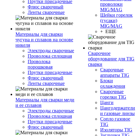
Прутки присадочные
проволоки
Флюс сварочный
MIG/MAG
Ленты сварочные
Шейки горелок
(гусаки)
MIG/MAG
+ ЕЩЕ
Материалы для сварки
чугуна и сплавов на основе
никеля
Электроды сварочные
Сварочное
Проволока сплошная
оборудование для TIG
Проволока
сварки
порошковая
Сварочные
Прутки присадочные
аппараты TIG
Флюс сварочный
Блоки
Ленты сварочные
охлаждения
Сварочные
горелки TIG
Материалы для сварки меди
Цанги
и ее сплавов
Цангодержатели
Электроды сварочные
и газовые линзы
Проволока сплошная
Сопло газовое
Прутки присадочные
TIG
Флюс сварочный
Изоляторы TIG
Заглушки TIG