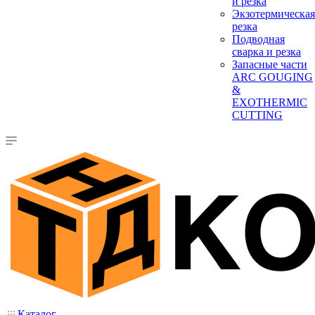
и резка
Экзотермическая
резка
Подводная
сварка и резка
Запасные части
ARC GOUGING
&
EXOTHERMIC
CUTTING
Каталог