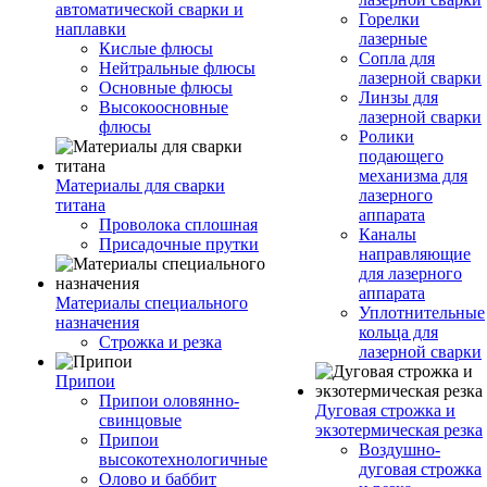
автоматической сварки и
Горелки
наплавки
лазерные
Кислые флюсы
Сопла для
Нейтральные флюсы
лазерной сварки
Основные флюсы
Линзы для
Высокоосновные
лазерной сварки
флюсы
Ролики
подающего
механизма для
Материалы для сварки
лазерного
титана
аппарата
Проволока сплошная
Каналы
Присадочные прутки
направляющие
для лазерного
аппарата
Материалы специального
Уплотнительные
назначения
кольца для
Строжка и резка
лазерной сварки
Припои
Припои оловянно-
Дуговая строжка и
свинцовые
экзотермическая резка
Припои
Воздушно-
высокотехнологичные
дуговая строжка
Олово и баббит