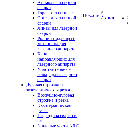
Аппараты лазерной
сварки
Горелки лазерные
Новости
Сопла для лазерной
Акции
сварки
Линзы для лазерной
сварки
Ролики подающего
механизма для
лазерного аппарата
Каналы
направляющие для
лазерного аппарата
Уплотнительные
кольца для лазерной
сварки
Дуговая строжка и
экзотермическая резка
Воздушно-дуговая
строжка и резка
Экзотермическая
резка
Подводная сварка и
резка
Запасные части ARC