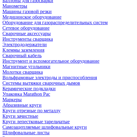
Баллоны для газосварки
Манометры
Машины газовой резки
Медицинское оборудование
Оборудование для газораспределительных систем
Сетевое оборудование
Сварочные аксессуары
Инструменты сварщика
Электрододержатели
Клеммы заземления
Сварочный кабель
Инструмент и вспомогательное оборудование
Магнитные угольники
Молотки сварщика
Вольфрамовые электроды и приспособления
Системы вытяжки сварочных дымов
Керамические подкладки
Упаковка Marathon Pac
Маркеры
Абразивные круги
Круги отрезные по металлу
Круги зачистные
Круги лепестковые тарельчатые
Самозацепляемые шлифовальные круги
Шлифовальные листы