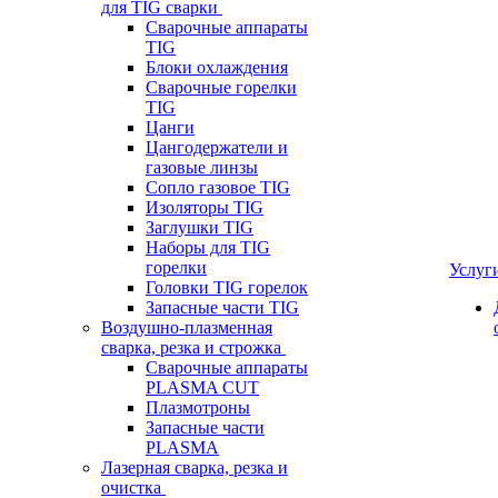
для TIG сварки
Сварочные аппараты
TIG
Блоки охлаждения
Сварочные горелки
TIG
Цанги
Цангодержатели и
газовые линзы
Сопло газовое TIG
Изоляторы TIG
Заглушки TIG
Наборы для TIG
горелки
Услуг
Головки TIG горелок
Запасные части TIG
Воздушно-плазменная
сварка, резка и строжка
Сварочные аппараты
PLASMA CUT
Плазмотроны
Запасные части
PLASMA
Лазерная сварка, резка и
очистка