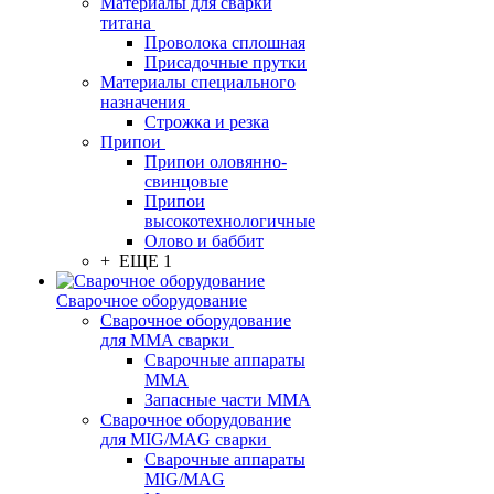
Материалы для сварки
титана
Проволока сплошная
Присадочные прутки
Материалы специального
назначения
Строжка и резка
Припои
Припои оловянно-
свинцовые
Припои
высокотехнологичные
Олово и баббит
+ ЕЩЕ 1
Сварочное оборудование
Сварочное оборудование
для MMA сварки
Сварочные аппараты
MMA
Запасные части MMA
Сварочное оборудование
для MIG/MAG сварки
Сварочные аппараты
MIG/MAG