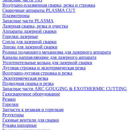
Воздушно-плазменная сварка, резка и строжка
Сварочные аппараты PLASMA CUT
Плазмотроны
Запасные части PLASMA
Лазерная сварка, резка и очистка
Аппараты лазерной сварки
Горелки лазерные
Сопла для лазерной сварки
Линзы для лазерной сварки
Ролики подающего механизма для лазерного аппарата
Каналы направляющие для лазерного аппарата
Уплотнительные кольца для лазерной сварки
Дуговая строжка и экзотермическая резка
Воздушно-дуговая строжка и резка
Экзотермическая резка
Подводная сварка и резка
Запасные части ARC GOUGING & EXOTHERMIC CUTTING
Газосварочное оборудование
Резаки
Горелки
Запчасти к резакам и горелкам
Редукторы
Газовые вентили для сварки
Рукава напорные