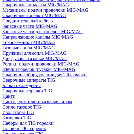
Сварочные аппараты MIG/MAG
Механизмы подачи проволоки MIG/MAG
Сварочные горелки MIG/MAG
Соединительный кабель
Запасные части MIG/MAG
Запасные части для горелок MIG/MAG
Направляющие каналы MIG/MAG
Токосъемники MIG/MAG
Газовые сопла MIG/MAG
Пружины для сопла MIG/MAG
Диффузоры газовые MIG/MAG
Ролики подачи проволоки MIG/MAG
Шейки горелок (гусаки) MIG/MAG
Сварочное оборудование для TIG сварки
Сварочные аппараты TIG
Блоки охлаждения
Сварочные горелки TIG
Цанги
Цангодержатели и газовые линзы
Сопло газовое TIG
Изоляторы TIG
Заглушки TIG
Наборы для TIG горелки
Головки TIG горелок
Запасные части TIG