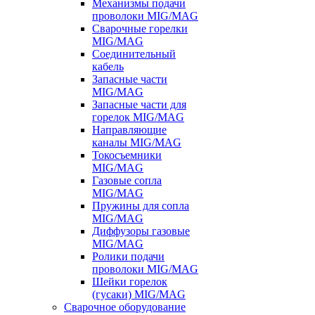
Механизмы подачи
проволоки MIG/MAG
Сварочные горелки
MIG/MAG
Соединительный
кабель
Запасные части
MIG/MAG
Запасные части для
горелок MIG/MAG
Направляющие
каналы MIG/MAG
Токосъемники
MIG/MAG
Газовые сопла
MIG/MAG
Пружины для сопла
MIG/MAG
Диффузоры газовые
MIG/MAG
Ролики подачи
проволоки MIG/MAG
Шейки горелок
(гусаки) MIG/MAG
Сварочное оборудование