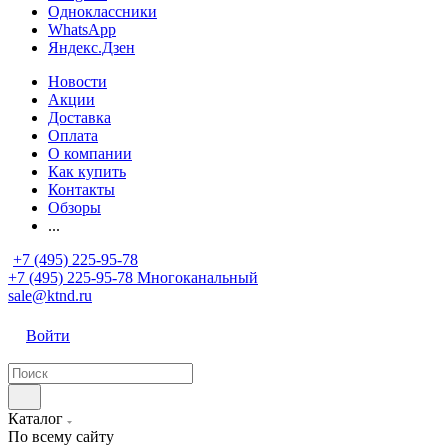
Одноклассники
WhatsApp
Яндекс.Дзен
Новости
Акции
Доставка
Оплата
О компании
Как купить
Контакты
Обзоры
...
+7 (495) 225-95-78
+7 (495) 225-95-78
Многоканальный
sale@ktnd.ru
Войти
Каталог
По всему сайту