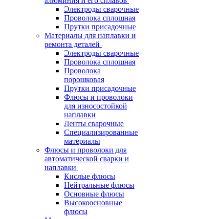
алюминия и его сплавов
Электроды сварочные
Проволока сплошная
Прутки присадочные
Материалы для наплавки и
ремонта деталей
Электроды сварочные
Проволока сплошная
Проволока
порошковая
Прутки присадочные
Флюсы и проволоки
для износостойкой
наплавки
Ленты сварочные
Специализированные
материалы
Флюсы и проволоки для
автоматической сварки и
наплавки
Кислые флюсы
Нейтральные флюсы
Основные флюсы
Высокоосновные
флюсы