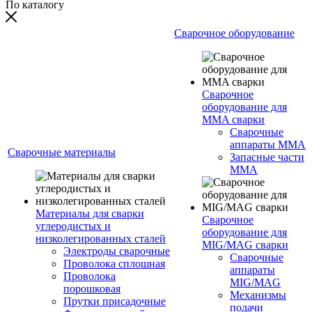
По каталогу
Сварочное оборудование
Сварочное
оборудование для
MMA сварки
Сварочные
аппараты MMA
Сварочные материалы
Запасные части
MMA
Материалы для сварки
Сварочное
углеродистых и
оборудование для
низколегированных сталей
MIG/MAG сварки
Электроды сварочные
Сварочные
Проволока сплошная
аппараты
Проволока
MIG/MAG
порошковая
Механизмы
Прутки присадочные
подачи