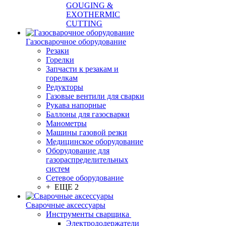
GOUGING &
EXOTHERMIC
CUTTING
Газосварочное оборудование
Резаки
Горелки
Запчасти к резакам и
горелкам
Редукторы
Газовые вентили для сварки
Рукава напорные
Баллоны для газосварки
Манометры
Машины газовой резки
Медицинское оборудование
Оборудование для
газораспределительных
систем
Сетевое оборудование
+ ЕЩЕ 2
Сварочные аксессуары
Инструменты сварщика
Электрододержатели