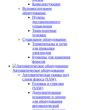
Комплектующие
Вспомогательное
оборудование
Пульты
дистанционного
управления
Транспортные
тележки
Сушильное оборудование
Термопеналы и печи
для прокалки
электродов
Бункеры для хранения
флюсов
Автоматическое оборудование
Автоматическая сварка под
слоем флюса (SAW)
Головки и горелки
(SAW)
Дополнительные
оснащение и опции
для оборудования
автоматической