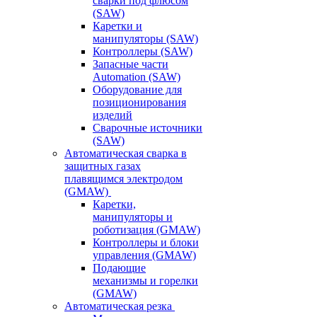
сварки под флюсом
(SAW)
Каретки и
манипуляторы (SAW)
Контроллеры (SAW)
Запасные части
Automation (SAW)
Оборудование для
позиционирования
изделий
Сварочные источники
(SAW)
Автоматическая сварка в
защитных газах
плавящимся электродом
(GMAW)
Каретки,
манипуляторы и
роботизация (GMAW)
Контроллеры и блоки
управления (GMAW)
Подающие
механизмы и горелки
(GMAW)
Автоматическая резка