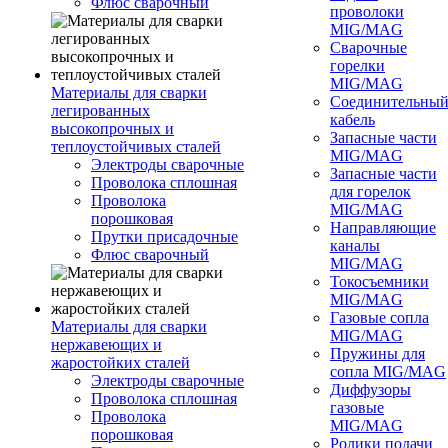
Флюс сварочный
проволоки
MIG/MAG
Сварочные
горелки
MIG/MAG
Материалы для сварки
Соединительны
легированных
кабель
высокопрочных и
Запасные части
теплоустойчивых сталей
MIG/MAG
Электроды сварочные
Запасные части
Проволока сплошная
для горелок
Проволока
MIG/MAG
порошковая
Направляющие
Прутки присадочные
каналы
Флюс сварочный
MIG/MAG
Токосъемники
MIG/MAG
Газовые сопла
Материалы для сварки
MIG/MAG
нержавеющих и
Пружины для
жаростойких сталей
сопла MIG/MAG
Электроды сварочные
Диффузоры
Проволока сплошная
газовые
Проволока
MIG/MAG
порошковая
Ролики подачи