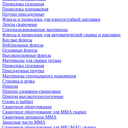
Проволока сплошная
Проволока порошковая
Прутки присадочные
Флюсы и проволоки для износостойкой наплавки
Ленты сварочные
Специализированные материалы
Флюсы и проволоки для автоматической сварки и наплавки
Кислые флюсы
Нейтральные флюсы
Основные флюсы
Высокоосновные флюсы
Материалы для сварки титана
Проволока сплошная
Присадочные прутки
Материалы специального назначения
Строжка и резка
Припои
Припои оловянно-свинцовые
Припои высокотехнологичные
Олово и баббит
Сварочное оборудование
Сварочное оборудование для MMA сварки
Сварочные аппараты MMA
Запасные части MMA
Сварочное оборудование для MIG/MAG сварки