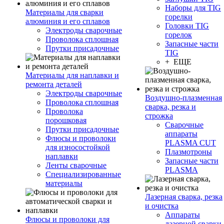
Наборы для TIG
Материалы для сварки
горелки
алюминия и его сплавов
Головки TIG
Электроды сварочные
горелок
Проволока сплошная
Запасные части
Прутки присадочные
TIG
+ ЕЩЕ
Материалы для наплавки и
ремонта деталей
Электроды сварочные
Воздушно-плазменная
Проволока сплошная
сварка, резка и
Проволока
строжка
порошковая
Сварочные
Прутки присадочные
аппараты
Флюсы и проволоки
PLASMA CUT
для износостойкой
Плазмотроны
наплавки
Запасные части
Ленты сварочные
PLASMA
Специализированные
материалы
Лазерная сварка, резка
и очистка
Аппараты
Флюсы и проволоки для
лазерной сварки