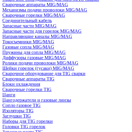
Сварочные аппараты MIG/MAG
Механизмы подачи проволоки MIG/MAG
Сварочные горелки MIG/MAG
Соединительный кабель
Запасные части MIG/MAG
Запасные части для горелок MIG/MAG
Направляющие каналы MIG/MAG
Токосъемники MIG/MAG
Газовые сопла MIG/MAG
Пружины для сопла MIG/MAG
Диффузоры газовые MIG/MAG
Ролики подачи проволоки MIG/MAG
Шейки горелок (гусаки) MIG/MAG
Сварочное оборудование для TIG сварки
Сварочные аппараты TIG
Блоки охлаждения
Сварочные горелки TIG
Цанги
Цангодержатели и газовые линзы
Сопло газовое TIG
Изоляторы TIG
Заглушки TIG
Наборы для TIG горелки
Головки TIG горелок
Запасные части TIG