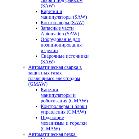
сварки под флюсом
(SAW)
Каретки и
манипуляторы (SAW)
Контроллеры (SAW)
Запасные части
Automation (SAW)
Оборудование для
позиционирования
изделий
Сварочные источники
(SAW)
Автоматическая сварка в
защитных газах
плавящимся электродом
(GMAW)
Каретки,
манипуляторы и
роботизация (GMAW)
Контроллеры и блоки
управления (GMAW)
Подающие
механизмы и горелки
(GMAW)
Автоматическая резка