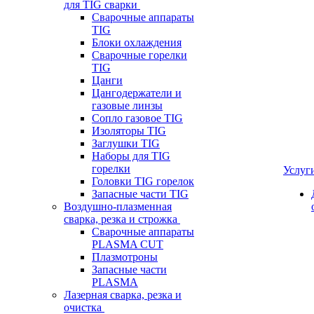
для TIG сварки
Сварочные аппараты
TIG
Блоки охлаждения
Сварочные горелки
TIG
Цанги
Цангодержатели и
газовые линзы
Сопло газовое TIG
Изоляторы TIG
Заглушки TIG
Наборы для TIG
горелки
Услуг
Головки TIG горелок
Запасные части TIG
Воздушно-плазменная
сварка, резка и строжка
Сварочные аппараты
PLASMA CUT
Плазмотроны
Запасные части
PLASMA
Лазерная сварка, резка и
очистка