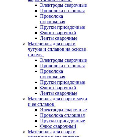
Электроды сварочные
Проволока сплошная
Проволока
порошковая
Прутки присадочные
Флюс сварочный
Ленты сварочные
Материалы для сварки
чугуна и сплавов на основе
никеля
Электроды сварочные
Проволока сплошная
Проволока
порошковая
Прутки присадочные
Флюс сварочный
Ленты сварочные
Материалы для сварки меди
и ее сплавов
Электроды сварочные
Проволока сплошная
Прутки присадочные
Флюс сварочный
Материалы для сварки