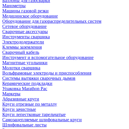
Баллоны для газосварки
Манометры
Машины газовой резки
Медицинское оборудование
Оборудование для газораспределительных систем
Сетевое оборудование
Сварочные аксессуары
Инструменты сварщика
Электрододержатели
Клеммы заземления
Сварочный кабель
Инструмент и вспомогательное оборудование
Магнитные угольники
Молотки сварщика
Вольфрамовые электроды и приспособления
Системы вытяжки сварочных дымов
Керамические подкладки
Упаковка Marathon Pac
Маркеры
Абразивные круги
Круги отрезные по металлу
Круги зачистные
Круги лепестковые тарельчатые
Самозацепляемые шлифовальные круги
Шлифовальные листы