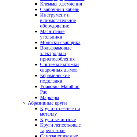
Клеммы заземления
Сварочный кабель
Инструмент и
вспомогательное
оборудование
Магнитные
угольники
Молотки сварщика
Вольфрамовые
электроды и
приспособления
Системы вытяжки
сварочных дымов
Керамические
подкладки
Упаковка Marathon
Pac
Маркеры
Абразивные круги
Круги отрезные по
металлу
Круги зачистные
Круги лепестковые
тарельчатые
Самозацепляемые