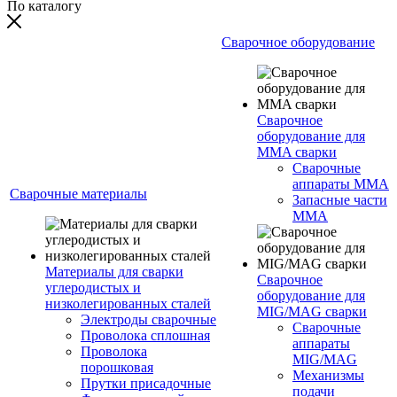
По каталогу
Сварочное оборудование
Сварочное
оборудование для
MMA сварки
Сварочные
аппараты MMA
Сварочные материалы
Запасные части
MMA
Материалы для сварки
Сварочное
углеродистых и
оборудование для
низколегированных сталей
MIG/MAG сварки
Электроды сварочные
Сварочные
Проволока сплошная
аппараты
Проволока
MIG/MAG
порошковая
Механизмы
Прутки присадочные
подачи