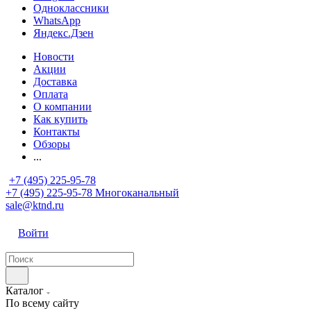
Одноклассники
WhatsApp
Яндекс.Дзен
Новости
Акции
Доставка
Оплата
О компании
Как купить
Контакты
Обзоры
...
+7 (495) 225-95-78
+7 (495) 225-95-78
Многоканальный
sale@ktnd.ru
Войти
Каталог
По всему сайту