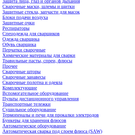
Защита лица, глаз и органов дыхания
Сварочные маски, шлемы и щитки
Защитные стекла, запчасти для масок
Блоки подачи воздуха
Защитные очки
Респираторы
Спецодежда для сварщиков
Одежда сварщика
Обувь сварщика
Перчатки сварочные
Химические материалы для сварки
Травильные пасты, спреи, флюсы
Прочее
Сварочные шторы
Сварочные занавесы
Сварочные полотна и одеяла
Комплектующие
Вспомогательное оборудование
Пульты дистанционного управления
Транспортные тележки
Сушильное оборудование
Термопеналы и печи для прокалки электродов
Бункеры для хранения флюсов
Автоматическое оборудование
Автоматическая сварка под слоем флюса (SAW)