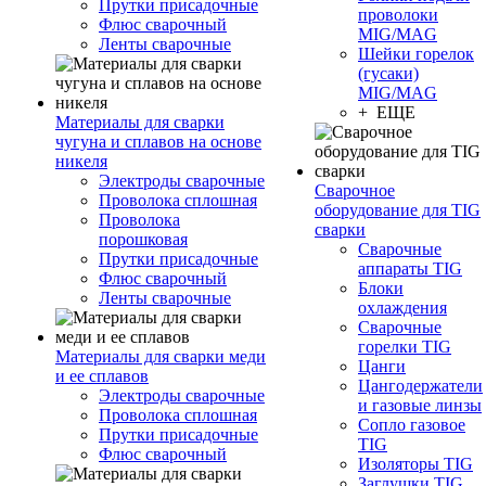
Прутки присадочные
проволоки
Флюс сварочный
MIG/MAG
Ленты сварочные
Шейки горелок
(гусаки)
MIG/MAG
+ ЕЩЕ
Материалы для сварки
чугуна и сплавов на основе
никеля
Электроды сварочные
Сварочное
Проволока сплошная
оборудование для TIG
Проволока
сварки
порошковая
Сварочные
Прутки присадочные
аппараты TIG
Флюс сварочный
Блоки
Ленты сварочные
охлаждения
Сварочные
горелки TIG
Материалы для сварки меди
Цанги
и ее сплавов
Цангодержатели
Электроды сварочные
и газовые линзы
Проволока сплошная
Сопло газовое
Прутки присадочные
TIG
Флюс сварочный
Изоляторы TIG
Заглушки TIG