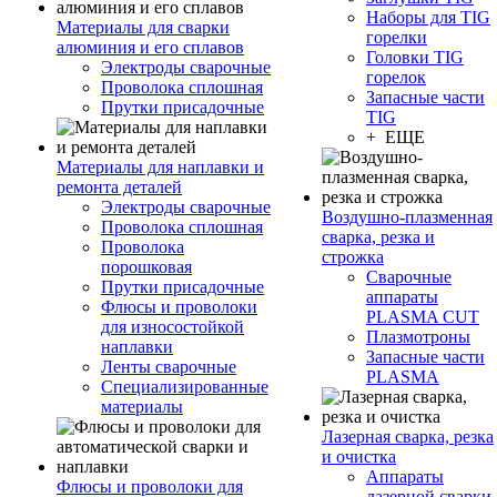
Наборы для TIG
Материалы для сварки
горелки
алюминия и его сплавов
Головки TIG
Электроды сварочные
горелок
Проволока сплошная
Запасные части
Прутки присадочные
TIG
+ ЕЩЕ
Материалы для наплавки и
ремонта деталей
Электроды сварочные
Воздушно-плазменная
Проволока сплошная
сварка, резка и
Проволока
строжка
порошковая
Сварочные
Прутки присадочные
аппараты
Флюсы и проволоки
PLASMA CUT
для износостойкой
Плазмотроны
наплавки
Запасные части
Ленты сварочные
PLASMA
Специализированные
материалы
Лазерная сварка, резка
и очистка
Аппараты
Флюсы и проволоки для
лазерной сварки