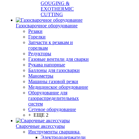
GOUGING &
EXOTHERMIC
CUTTING
Газосварочное оборудование
Резаки
Горелки
Запчасти к резакам и
горелкам
Редукторы
Газовые вентили для сварки
Рукава напорные
Баллоны для газосварки
Манометры
Машины газовой резки
Медицинское оборудование
Оборудование для
газораспределительных
систем
Сетевое оборудование
+ ЕЩЕ 2
Сварочные аксессуары
Инструменты сварщика
Электрододержатели