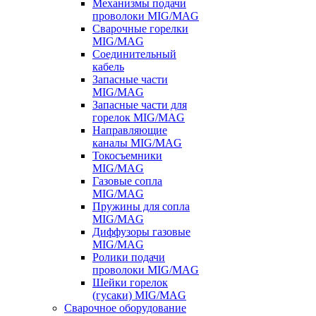
Механизмы подачи
проволоки MIG/MAG
Сварочные горелки
MIG/MAG
Соединительный
кабель
Запасные части
MIG/MAG
Запасные части для
горелок MIG/MAG
Направляющие
каналы MIG/MAG
Токосъемники
MIG/MAG
Газовые сопла
MIG/MAG
Пружины для сопла
MIG/MAG
Диффузоры газовые
MIG/MAG
Ролики подачи
проволоки MIG/MAG
Шейки горелок
(гусаки) MIG/MAG
Сварочное оборудование