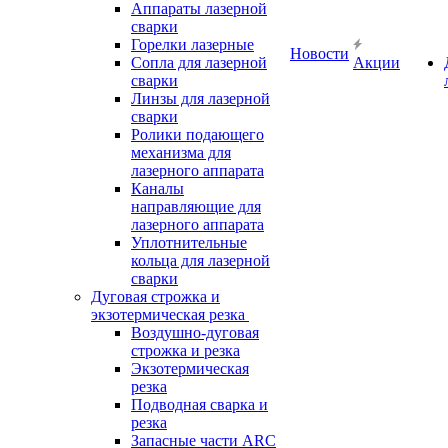
Аппараты лазерной
сварки
Горелки лазерные
Новости
Сопла для лазерной
Акции
сварки
Линзы для лазерной
сварки
Ролики подающего
механизма для
лазерного аппарата
Каналы
направляющие для
лазерного аппарата
Уплотнительные
кольца для лазерной
сварки
Дуговая строжка и
экзотермическая резка
Воздушно-дуговая
строжка и резка
Экзотермическая
резка
Подводная сварка и
резка
Запасные части ARC