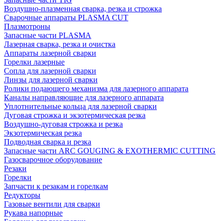
Воздушно-плазменная сварка, резка и строжка
Сварочные аппараты PLASMA CUT
Плазмотроны
Запасные части PLASMA
Лазерная сварка, резка и очистка
Аппараты лазерной сварки
Горелки лазерные
Сопла для лазерной сварки
Линзы для лазерной сварки
Ролики подающего механизма для лазерного аппарата
Каналы направляющие для лазерного аппарата
Уплотнительные кольца для лазерной сварки
Дуговая строжка и экзотермическая резка
Воздушно-дуговая строжка и резка
Экзотермическая резка
Подводная сварка и резка
Запасные части ARC GOUGING & EXOTHERMIC CUTTING
Газосварочное оборудование
Резаки
Горелки
Запчасти к резакам и горелкам
Редукторы
Газовые вентили для сварки
Рукава напорные