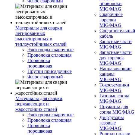
Флюс сварочный
проволоки
MIG/MAG
Сварочные
горелки
MIG/MAG
Материалы для сварки
Соединительны
легированных
кабель
высокопрочных и
Запасные части
теплоустойчивых сталей
MIG/MAG
Электроды сварочные
Запасные части
Проволока сплошная
для горелок
Проволока
MIG/MAG
порошковая
Направляющие
Прутки присадочные
каналы
Флюс сварочный
MIG/MAG
Токосъемники
MIG/MAG
Газовые сопла
Материалы для сварки
MIG/MAG
нержавеющих и
Пружины для
жаростойких сталей
сопла MIG/MAG
Электроды сварочные
Диффузоры
Проволока сплошная
газовые
Проволока
MIG/MAG
порошковая
Ролики подачи