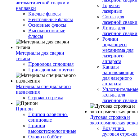
автоматической сварки и
Горелки
наплавки
лазерные
Кислые флюсы
Сопла для
Нейтральные флюсы
лазерной сварки
Основные флюсы
Линзы для
Высокоосновные
лазерной сварки
флюсы
Ролики
подающего
механизма для
Материалы для сварки
лазерного
титана
аппарата
Проволока сплошная
Каналы
Присадочные прутки
направляющие
для лазерного
аппарата
Материалы специального
Уплотнительные
назначения
кольца для
Строжка и резка
лазерной сварки
Припои
Припои оловянно-
Дуговая строжка и
свинцовые
экзотермическая резка
Припои
Воздушно-
высокотехнологичные
дуговая строжка
Олово и баббит