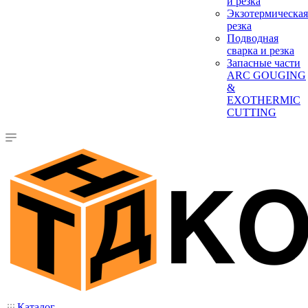
и резка
Экзотермическая
резка
Подводная
сварка и резка
Запасные части
ARC GOUGING
&
EXOTHERMIC
CUTTING
Каталог