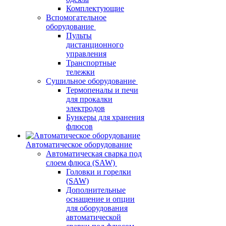
Комплектующие
Вспомогательное
оборудование
Пульты
дистанционного
управления
Транспортные
тележки
Сушильное оборудование
Термопеналы и печи
для прокалки
электродов
Бункеры для хранения
флюсов
Автоматическое оборудование
Автоматическая сварка под
слоем флюса (SAW)
Головки и горелки
(SAW)
Дополнительные
оснащение и опции
для оборудования
автоматической