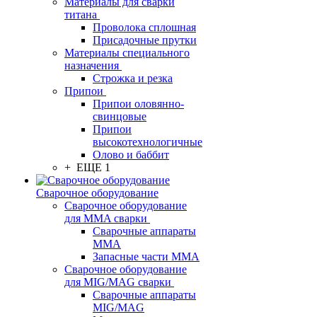
Материалы для сварки
титана
Проволока сплошная
Присадочные прутки
Материалы специального
назначения
Строжка и резка
Припои
Припои оловянно-
свинцовые
Припои
высокотехнологичные
Олово и баббит
+ ЕЩЕ 1
Сварочное оборудование
Сварочное оборудование
для MMA сварки
Сварочные аппараты
MMA
Запасные части MMA
Сварочное оборудование
для MIG/MAG сварки
Сварочные аппараты
MIG/MAG