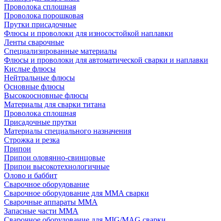
Проволока сплошная
Проволока порошковая
Прутки присадочные
Флюсы и проволоки для износостойкой наплавки
Ленты сварочные
Специализированные материалы
Флюсы и проволоки для автоматической сварки и наплавки
Кислые флюсы
Нейтральные флюсы
Основные флюсы
Высокоосновные флюсы
Материалы для сварки титана
Проволока сплошная
Присадочные прутки
Материалы специального назначения
Строжка и резка
Припои
Припои оловянно-свинцовые
Припои высокотехнологичные
Олово и баббит
Сварочное оборудование
Сварочное оборудование для MMA сварки
Сварочные аппараты MMA
Запасные части MMA
Сварочное оборудование для MIG/MAG сварки