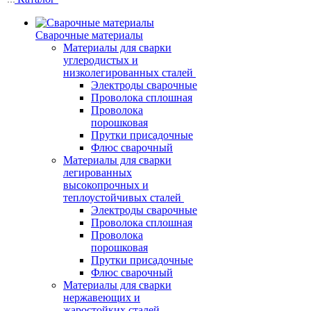
Сварочные материалы
Материалы для сварки
углеродистых и
низколегированных сталей
Электроды сварочные
Проволока сплошная
Проволока
порошковая
Прутки присадочные
Флюс сварочный
Материалы для сварки
легированных
высокопрочных и
теплоустойчивых сталей
Электроды сварочные
Проволока сплошная
Проволока
порошковая
Прутки присадочные
Флюс сварочный
Материалы для сварки
нержавеющих и
жаростойких сталей