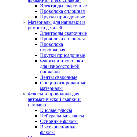
алюминия и его сплавов
Электроды сварочные
Проволока сплошная
Прутки присадочные
Материалы для наплавки и
ремонта деталей
Электроды сварочные
Проволока сплошная
Проволока
порошковая
Прутки присадочные
Флюсы и проволоки
для износостойкой
наплавки
Ленты сварочные
Специализированные
материалы
Флюсы и проволоки для
автоматической сварки и
наплавки
Кислые флюсы
Нейтральные флюсы
Основные флюсы
Высокоосновные
флюсы