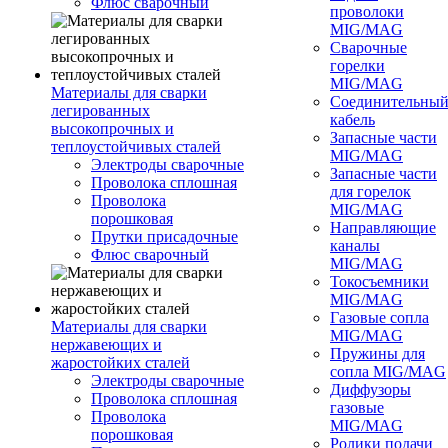
Флюс сварочный
проволоки
MIG/MAG
Сварочные
горелки
MIG/MAG
Материалы для сварки
Соединительны
легированных
кабель
высокопрочных и
Запасные части
теплоустойчивых сталей
MIG/MAG
Электроды сварочные
Запасные части
Проволока сплошная
для горелок
Проволока
MIG/MAG
порошковая
Направляющие
Прутки присадочные
каналы
Флюс сварочный
MIG/MAG
Токосъемники
MIG/MAG
Газовые сопла
Материалы для сварки
MIG/MAG
нержавеющих и
Пружины для
жаростойких сталей
сопла MIG/MAG
Электроды сварочные
Диффузоры
Проволока сплошная
газовые
Проволока
MIG/MAG
порошковая
Ролики подачи