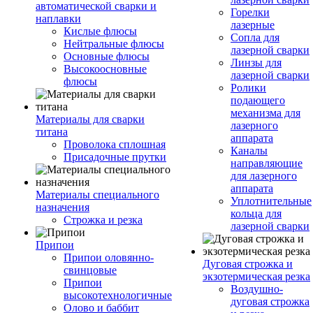
автоматической сварки и
Горелки
наплавки
лазерные
Кислые флюсы
Сопла для
Нейтральные флюсы
лазерной сварки
Основные флюсы
Линзы для
Высокоосновные
лазерной сварки
флюсы
Ролики
подающего
механизма для
Материалы для сварки
лазерного
титана
аппарата
Проволока сплошная
Каналы
Присадочные прутки
направляющие
для лазерного
аппарата
Материалы специального
Уплотнительные
назначения
кольца для
Строжка и резка
лазерной сварки
Припои
Припои оловянно-
Дуговая строжка и
свинцовые
экзотермическая резка
Припои
Воздушно-
высокотехнологичные
дуговая строжка
Олово и баббит