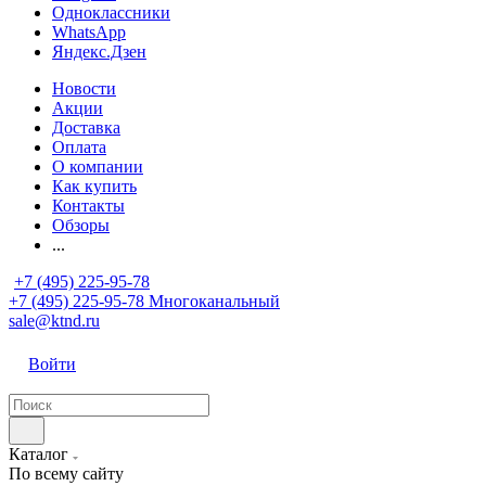
Одноклассники
WhatsApp
Яндекс.Дзен
Новости
Акции
Доставка
Оплата
О компании
Как купить
Контакты
Обзоры
...
+7 (495) 225-95-78
+7 (495) 225-95-78
Многоканальный
sale@ktnd.ru
Войти
Каталог
По всему сайту