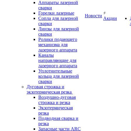
Аппараты лазерной
сварки
Горелки лазерные
Новости
Сопла для лазерной
Акции
сварки
Линзы для лазерной
сварки
Ролики подающего
механизма для
лазерного аппарата
Каналы
направляющие для
лазерного аппарата
Уплотнительные
кольца для лазерной
сварки
Дуговая строжка и
экзотермическая резка
Воздушно-дуговая
строжка и резка
Экзотермическая
резка
Подводная сварка и
резка
Запасные части ARC