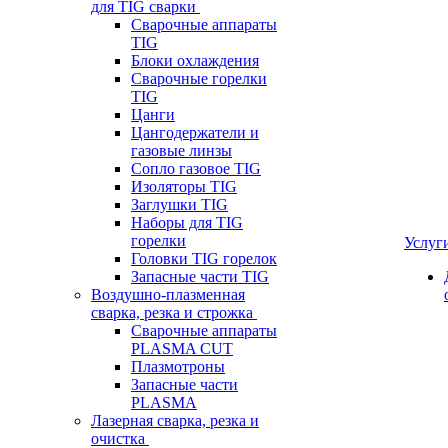
для TIG сварки
Сварочные аппараты
TIG
Блоки охлаждения
Сварочные горелки
TIG
Цанги
Цангодержатели и
газовые линзы
Сопло газовое TIG
Изоляторы TIG
Заглушки TIG
Наборы для TIG
горелки
Услуг
Головки TIG горелок
Запасные части TIG
Воздушно-плазменная
сварка, резка и строжка
Сварочные аппараты
PLASMA CUT
Плазмотроны
Запасные части
PLASMA
Лазерная сварка, резка и
очистка