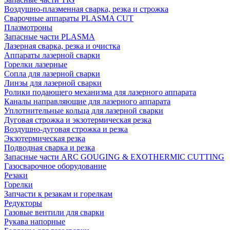
Воздушно-плазменная сварка, резка и строжка
Сварочные аппараты PLASMA CUT
Плазмотроны
Запасные части PLASMA
Лазерная сварка, резка и очистка
Аппараты лазерной сварки
Горелки лазерные
Сопла для лазерной сварки
Линзы для лазерной сварки
Ролики подающего механизма для лазерного аппарата
Каналы направляющие для лазерного аппарата
Уплотнительные кольца для лазерной сварки
Дуговая строжка и экзотермическая резка
Воздушно-дуговая строжка и резка
Экзотермическая резка
Подводная сварка и резка
Запасные части ARC GOUGING & EXOTHERMIC CUTTING
Газосварочное оборудование
Резаки
Горелки
Запчасти к резакам и горелкам
Редукторы
Газовые вентили для сварки
Рукава напорные