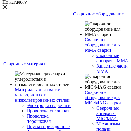
По каталогу
Сварочное оборудование
Сварочное
оборудование для
MMA сварки
Сварочные
аппараты MMA
Сварочные материалы
Запасные части
MMA
Материалы для сварки
Сварочное
углеродистых и
оборудование для
низколегированных сталей
MIG/MAG сварки
Электроды сварочные
Сварочные
Проволока сплошная
аппараты
Проволока
MIG/MAG
порошковая
Механизмы
Прутки присадочные
подачи