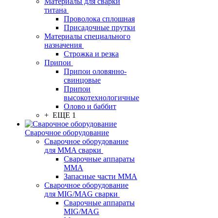
Материалы для сварки
титана
Проволока сплошная
Присадочные прутки
Материалы специального
назначения
Строжка и резка
Припои
Припои оловянно-
свинцовые
Припои
высокотехнологичные
Олово и баббит
+ ЕЩЕ 1
Сварочное оборудование
Сварочное оборудование
для MMA сварки
Сварочные аппараты
MMA
Запасные части MMA
Сварочное оборудование
для MIG/MAG сварки
Сварочные аппараты
MIG/MAG