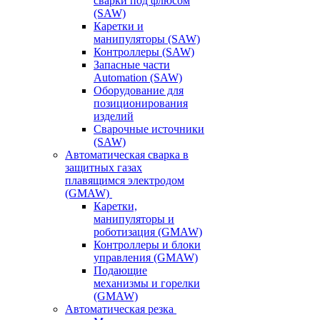
сварки под флюсом
(SAW)
Каретки и
манипуляторы (SAW)
Контроллеры (SAW)
Запасные части
Automation (SAW)
Оборудование для
позиционирования
изделий
Сварочные источники
(SAW)
Автоматическая сварка в
защитных газах
плавящимся электродом
(GMAW)
Каретки,
манипуляторы и
роботизация (GMAW)
Контроллеры и блоки
управления (GMAW)
Подающие
механизмы и горелки
(GMAW)
Автоматическая резка