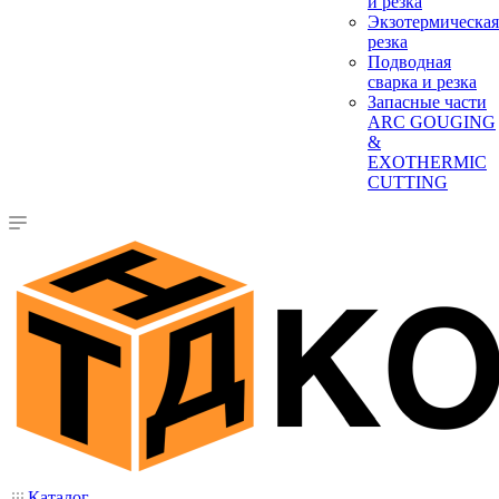
и резка
Экзотермическая
резка
Подводная
сварка и резка
Запасные части
ARC GOUGING
&
EXOTHERMIC
CUTTING
Каталог