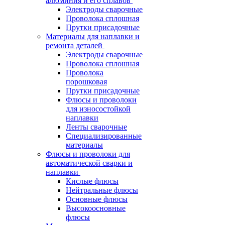
алюминия и его сплавов
Электроды сварочные
Проволока сплошная
Прутки присадочные
Материалы для наплавки и
ремонта деталей
Электроды сварочные
Проволока сплошная
Проволока
порошковая
Прутки присадочные
Флюсы и проволоки
для износостойкой
наплавки
Ленты сварочные
Специализированные
материалы
Флюсы и проволоки для
автоматической сварки и
наплавки
Кислые флюсы
Нейтральные флюсы
Основные флюсы
Высокоосновные
флюсы