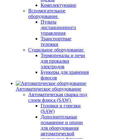
Комплектующие
Вспомогательное
оборудование
Пульты
дистанционного
управления
Транспортные
тележки
Сушильное оборудование
Термопеналы и печи
для прокалки
электродов
Бункеры для хранения
флюсов
Автоматическое оборудование
Автоматическая сварка под
слоем флюса (SAW)
Головки и горелки
(SAW)
Дополнительные
оснащение и опции
для оборудования
автоматической