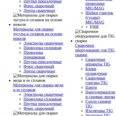
Прутки присадочные
проволоки
Флюс сварочный
MIG/MAG
Ленты сварочные
Шейки горелок
(гусаки)
MIG/MAG
+ ЕЩЕ
Материалы для сварки
чугуна и сплавов на основе
никеля
Электроды сварочные
Сварочное
Проволока сплошная
оборудование для TIG
Проволока
сварки
порошковая
Сварочные
Прутки присадочные
аппараты TIG
Флюс сварочный
Блоки
Ленты сварочные
охлаждения
Сварочные
горелки TIG
Материалы для сварки меди
Цанги
и ее сплавов
Цангодержатели
Электроды сварочные
и газовые линзы
Проволока сплошная
Сопло газовое
Прутки присадочные
TIG
Флюс сварочный
Изоляторы TIG
Заглушки TIG