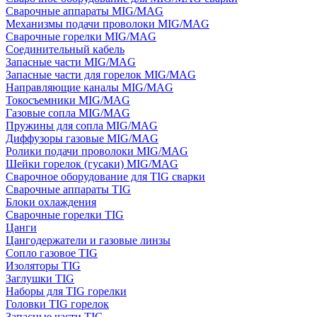
Сварочные аппараты MIG/MAG
Механизмы подачи проволоки MIG/MAG
Сварочные горелки MIG/MAG
Соединительный кабель
Запасные части MIG/MAG
Запасные части для горелок MIG/MAG
Направляющие каналы MIG/MAG
Токосъемники MIG/MAG
Газовые сопла MIG/MAG
Пружины для сопла MIG/MAG
Диффузоры газовые MIG/MAG
Ролики подачи проволоки MIG/MAG
Шейки горелок (гусаки) MIG/MAG
Сварочное оборудование для TIG сварки
Сварочные аппараты TIG
Блоки охлаждения
Сварочные горелки TIG
Цанги
Цангодержатели и газовые линзы
Сопло газовое TIG
Изоляторы TIG
Заглушки TIG
Наборы для TIG горелки
Головки TIG горелок
Запасные части TIG