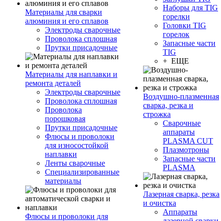
Наборы для TIG
Материалы для сварки
горелки
алюминия и его сплавов
Головки TIG
Электроды сварочные
горелок
Проволока сплошная
Запасные части
Прутки присадочные
TIG
+ ЕЩЕ
Материалы для наплавки и
ремонта деталей
Электроды сварочные
Воздушно-плазменная
Проволока сплошная
сварка, резка и
Проволока
строжка
порошковая
Сварочные
Прутки присадочные
аппараты
Флюсы и проволоки
PLASMA CUT
для износостойкой
Плазмотроны
наплавки
Запасные части
Ленты сварочные
PLASMA
Специализированные
материалы
Лазерная сварка, резка
и очистка
Аппараты
Флюсы и проволоки для
лазерной сварки