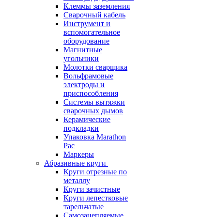
Клеммы заземления
Сварочный кабель
Инструмент и
вспомогательное
оборудование
Магнитные
угольники
Молотки сварщика
Вольфрамовые
электроды и
приспособления
Системы вытяжки
сварочных дымов
Керамические
подкладки
Упаковка Marathon
Pac
Маркеры
Абразивные круги
Круги отрезные по
металлу
Круги зачистные
Круги лепестковые
тарельчатые
Самозацепляемые