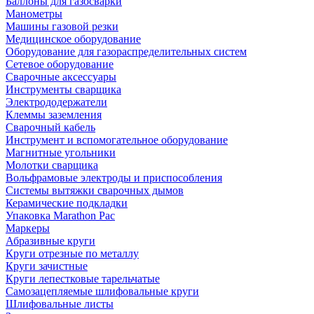
Баллоны для газосварки
Манометры
Машины газовой резки
Медицинское оборудование
Оборудование для газораспределительных систем
Сетевое оборудование
Сварочные аксессуары
Инструменты сварщика
Электрододержатели
Клеммы заземления
Сварочный кабель
Инструмент и вспомогательное оборудование
Магнитные угольники
Молотки сварщика
Вольфрамовые электроды и приспособления
Системы вытяжки сварочных дымов
Керамические подкладки
Упаковка Marathon Pac
Маркеры
Абразивные круги
Круги отрезные по металлу
Круги зачистные
Круги лепестковые тарельчатые
Самозацепляемые шлифовальные круги
Шлифовальные листы