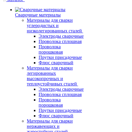
Сварочные материалы
Материалы для сварки
углеродистых и
низколегированных сталей
Электроды сварочные
Проволока сплошная
Проволока
порошковая
Прутки присадочные
Флюс сварочный
Материалы для сварки
легированных
высокопрочных и
теплоустойчивых сталей
Электроды сварочные
Проволока сплошная
Проволока
порошковая
Прутки присадочные
Флюс сварочный
Материалы для сварки
нержавеющих и
жаростойких сталей