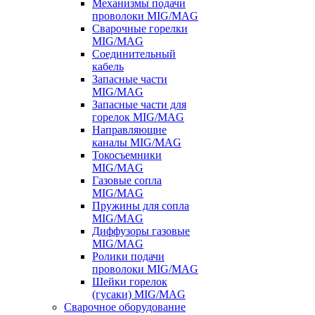
Механизмы подачи
проволоки MIG/MAG
Сварочные горелки
MIG/MAG
Соединительный
кабель
Запасные части
MIG/MAG
Запасные части для
горелок MIG/MAG
Направляющие
каналы MIG/MAG
Токосъемники
MIG/MAG
Газовые сопла
MIG/MAG
Пружины для сопла
MIG/MAG
Диффузоры газовые
MIG/MAG
Ролики подачи
проволоки MIG/MAG
Шейки горелок
(гусаки) MIG/MAG
Сварочное оборудование