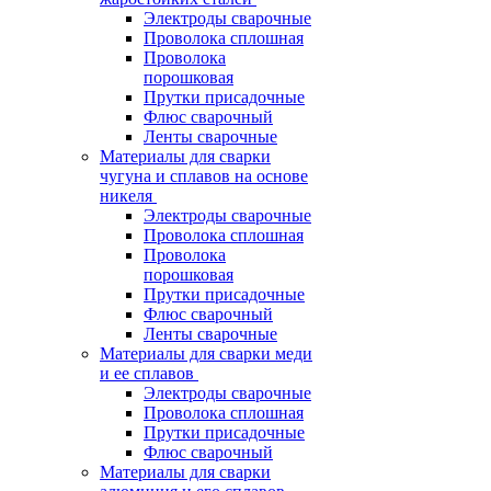
Электроды сварочные
Проволока сплошная
Проволока
порошковая
Прутки присадочные
Флюс сварочный
Ленты сварочные
Материалы для сварки
чугуна и сплавов на основе
никеля
Электроды сварочные
Проволока сплошная
Проволока
порошковая
Прутки присадочные
Флюс сварочный
Ленты сварочные
Материалы для сварки меди
и ее сплавов
Электроды сварочные
Проволока сплошная
Прутки присадочные
Флюс сварочный
Материалы для сварки