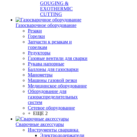
GOUGING &
EXOTHERMIC
CUTTING
Газосварочное оборудование
Резаки
Горелки
Запчасти к резакам и
горелкам
Редукторы
Газовые вентили для сварки
Рукава напорные
Баллоны для газосварки
Манометры
Машины газовой резки
Медицинское оборудование
Оборудование для
газораспределительных
систем
Сетевое оборудование
+ ЕЩЕ 2
Сварочные аксессуары
Инструменты сварщика
Электрододержатели