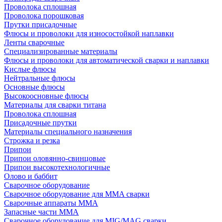
Проволока сплошная
Проволока порошковая
Прутки присадочные
Флюсы и проволоки для износостойкой наплавки
Ленты сварочные
Специализированные материалы
Флюсы и проволоки для автоматической сварки и наплавки
Кислые флюсы
Нейтральные флюсы
Основные флюсы
Высокоосновные флюсы
Материалы для сварки титана
Проволока сплошная
Присадочные прутки
Материалы специального назначения
Строжка и резка
Припои
Припои оловянно-свинцовые
Припои высокотехнологичные
Олово и баббит
Сварочное оборудование
Сварочное оборудование для MMA сварки
Сварочные аппараты MMA
Запасные части MMA
Сварочное оборудование для MIG/MAG сварки