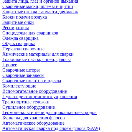
Защита лица, глаз и органов дыхания
Сварочные маски, шлемы и щитки
Защитные стекла, запчасти для масок
Блоки подачи воздуха
Защитные очки
Респираторы
Спецодежда для сварщиков
Одежда сварщика
Обувь сварщика
Перчатки сварочные
Химические материалы для сварки
Травильные пасты, спреи, флюсы
Прочее
Сварочные шторы
Сварочные занавесы
Сварочные полотна и одеяла
Комплектующие
Вспомогательное оборудование
Пульты дистанционного управления
Транспортные тележки
Сушильное оборудование
Термопеналы и печи для прокалки электродов
Бункеры для хранения флюсов
Автоматическое оборудование
Автоматическая сварка под слоем флюса (SAW)