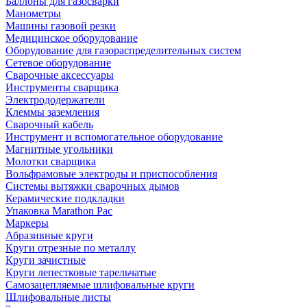
Баллоны для газосварки
Манометры
Машины газовой резки
Медицинское оборудование
Оборудование для газораспределительных систем
Сетевое оборудование
Сварочные аксессуары
Инструменты сварщика
Электрододержатели
Клеммы заземления
Сварочный кабель
Инструмент и вспомогательное оборудование
Магнитные угольники
Молотки сварщика
Вольфрамовые электроды и приспособления
Системы вытяжки сварочных дымов
Керамические подкладки
Упаковка Marathon Pac
Маркеры
Абразивные круги
Круги отрезные по металлу
Круги зачистные
Круги лепестковые тарельчатые
Самозацепляемые шлифовальные круги
Шлифовальные листы