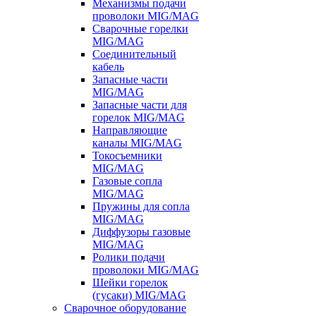
Механизмы подачи
проволоки MIG/MAG
Сварочные горелки
MIG/MAG
Соединительный
кабель
Запасные части
MIG/MAG
Запасные части для
горелок MIG/MAG
Направляющие
каналы MIG/MAG
Токосъемники
MIG/MAG
Газовые сопла
MIG/MAG
Пружины для сопла
MIG/MAG
Диффузоры газовые
MIG/MAG
Ролики подачи
проволоки MIG/MAG
Шейки горелок
(гусаки) MIG/MAG
Сварочное оборудование