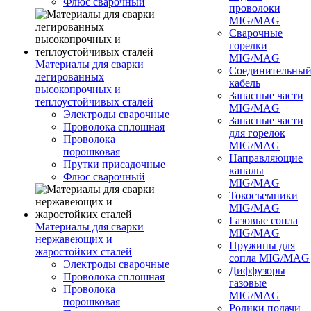
Флюс сварочный
проволоки
MIG/MAG
Сварочные
горелки
MIG/MAG
Материалы для сварки
Соединительны
легированных
кабель
высокопрочных и
Запасные части
теплоустойчивых сталей
MIG/MAG
Электроды сварочные
Запасные части
Проволока сплошная
для горелок
Проволока
MIG/MAG
порошковая
Направляющие
Прутки присадочные
каналы
Флюс сварочный
MIG/MAG
Токосъемники
MIG/MAG
Газовые сопла
Материалы для сварки
MIG/MAG
нержавеющих и
Пружины для
жаростойких сталей
сопла MIG/MAG
Электроды сварочные
Диффузоры
Проволока сплошная
газовые
Проволока
MIG/MAG
порошковая
Ролики подачи