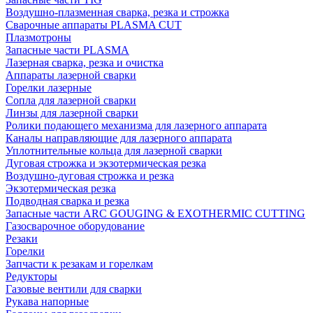
Воздушно-плазменная сварка, резка и строжка
Сварочные аппараты PLASMA CUT
Плазмотроны
Запасные части PLASMA
Лазерная сварка, резка и очистка
Аппараты лазерной сварки
Горелки лазерные
Сопла для лазерной сварки
Линзы для лазерной сварки
Ролики подающего механизма для лазерного аппарата
Каналы направляющие для лазерного аппарата
Уплотнительные кольца для лазерной сварки
Дуговая строжка и экзотермическая резка
Воздушно-дуговая строжка и резка
Экзотермическая резка
Подводная сварка и резка
Запасные части ARC GOUGING & EXOTHERMIC CUTTING
Газосварочное оборудование
Резаки
Горелки
Запчасти к резакам и горелкам
Редукторы
Газовые вентили для сварки
Рукава напорные