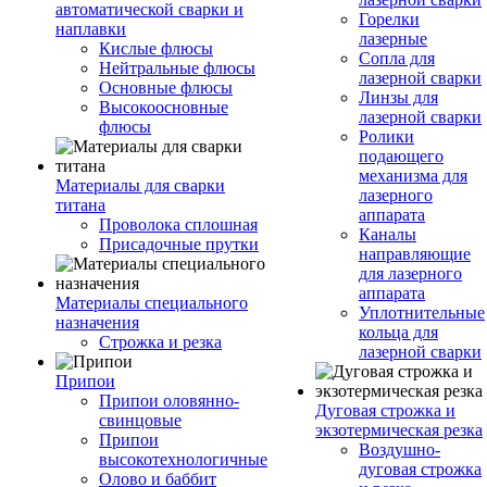
автоматической сварки и
Горелки
наплавки
лазерные
Кислые флюсы
Сопла для
Нейтральные флюсы
лазерной сварки
Основные флюсы
Линзы для
Высокоосновные
лазерной сварки
флюсы
Ролики
подающего
механизма для
Материалы для сварки
лазерного
титана
аппарата
Проволока сплошная
Каналы
Присадочные прутки
направляющие
для лазерного
аппарата
Материалы специального
Уплотнительные
назначения
кольца для
Строжка и резка
лазерной сварки
Припои
Припои оловянно-
Дуговая строжка и
свинцовые
экзотермическая резка
Припои
Воздушно-
высокотехнологичные
дуговая строжка
Олово и баббит