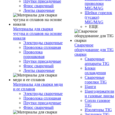
Прутки присадочные
проволоки
Флюс сварочный
MIG/MAG
Ленты сварочные
Шейки горелок
(гусаки)
MIG/MAG
+ ЕЩЕ
Материалы для сварки
чугуна и сплавов на основе
никеля
Электроды сварочные
Сварочное
Проволока сплошная
оборудование для TIG
Проволока
сварки
порошковая
Сварочные
Прутки присадочные
аппараты TIG
Флюс сварочный
Блоки
Ленты сварочные
охлаждения
Сварочные
горелки TIG
Материалы для сварки меди
Цанги
и ее сплавов
Цангодержатели
Электроды сварочные
и газовые линзы
Проволока сплошная
Сопло газовое
Прутки присадочные
TIG
Флюс сварочный
Изоляторы TIG
Заглушки TIG