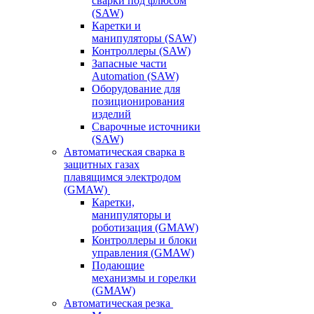
сварки под флюсом
(SAW)
Каретки и
манипуляторы (SAW)
Контроллеры (SAW)
Запасные части
Automation (SAW)
Оборудование для
позиционирования
изделий
Сварочные источники
(SAW)
Автоматическая сварка в
защитных газах
плавящимся электродом
(GMAW)
Каретки,
манипуляторы и
роботизация (GMAW)
Контроллеры и блоки
управления (GMAW)
Подающие
механизмы и горелки
(GMAW)
Автоматическая резка