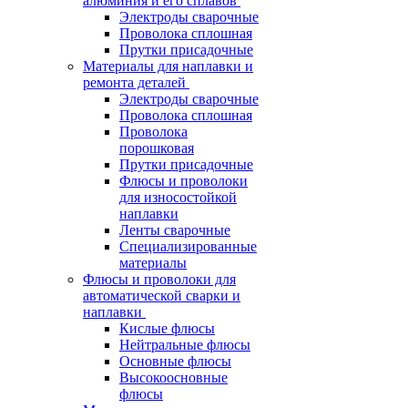
алюминия и его сплавов
Электроды сварочные
Проволока сплошная
Прутки присадочные
Материалы для наплавки и
ремонта деталей
Электроды сварочные
Проволока сплошная
Проволока
порошковая
Прутки присадочные
Флюсы и проволоки
для износостойкой
наплавки
Ленты сварочные
Специализированные
материалы
Флюсы и проволоки для
автоматической сварки и
наплавки
Кислые флюсы
Нейтральные флюсы
Основные флюсы
Высокоосновные
флюсы