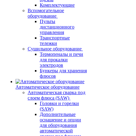
Комплектующие
Вспомогательное
оборудование
Пульты
дистанционного
управления
Транспортные
тележки
Сушильное оборудование
Термопеналы и печи
для прокалки
электродов
Бункеры для хранения
флюсов
Автоматическое оборудование
Автоматическая сварка под
слоем флюса (SAW)
Головки и горелки
(SAW)
Дополнительные
оснащение и опции
для оборудования
автоматической