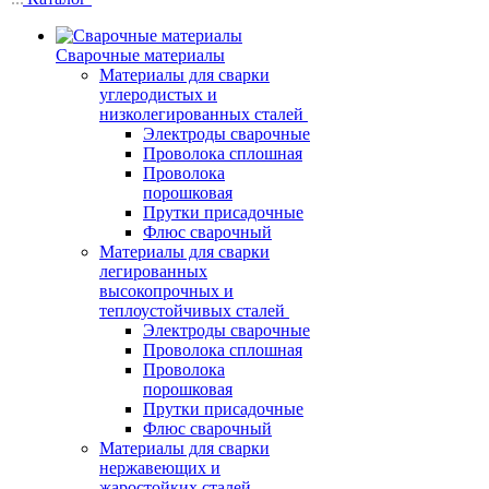
Сварочные материалы
Материалы для сварки
углеродистых и
низколегированных сталей
Электроды сварочные
Проволока сплошная
Проволока
порошковая
Прутки присадочные
Флюс сварочный
Материалы для сварки
легированных
высокопрочных и
теплоустойчивых сталей
Электроды сварочные
Проволока сплошная
Проволока
порошковая
Прутки присадочные
Флюс сварочный
Материалы для сварки
нержавеющих и
жаростойких сталей