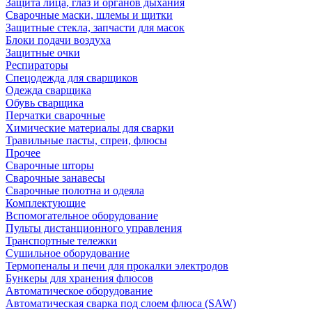
Защита лица, глаз и органов дыхания
Сварочные маски, шлемы и щитки
Защитные стекла, запчасти для масок
Блоки подачи воздуха
Защитные очки
Респираторы
Спецодежда для сварщиков
Одежда сварщика
Обувь сварщика
Перчатки сварочные
Химические материалы для сварки
Травильные пасты, спреи, флюсы
Прочее
Сварочные шторы
Сварочные занавесы
Сварочные полотна и одеяла
Комплектующие
Вспомогательное оборудование
Пульты дистанционного управления
Транспортные тележки
Сушильное оборудование
Термопеналы и печи для прокалки электродов
Бункеры для хранения флюсов
Автоматическое оборудование
Автоматическая сварка под слоем флюса (SAW)