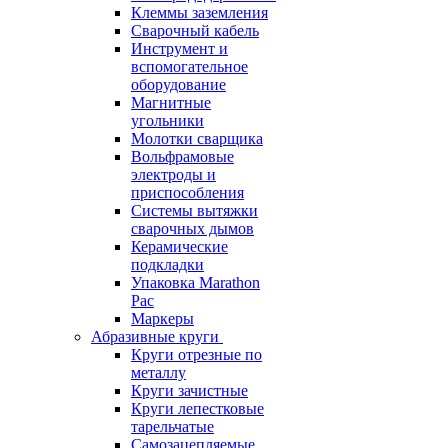
Клеммы заземления
Сварочный кабель
Инструмент и
вспомогательное
оборудование
Магнитные
угольники
Молотки сварщика
Вольфрамовые
электроды и
приспособления
Системы вытяжки
сварочных дымов
Керамические
подкладки
Упаковка Marathon
Pac
Маркеры
Абразивные круги
Круги отрезные по
металлу
Круги зачистные
Круги лепестковые
тарельчатые
Самозацепляемые