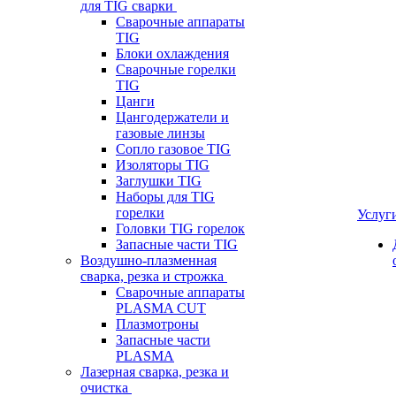
для TIG сварки
Сварочные аппараты
TIG
Блоки охлаждения
Сварочные горелки
TIG
Цанги
Цангодержатели и
газовые линзы
Сопло газовое TIG
Изоляторы TIG
Заглушки TIG
Наборы для TIG
горелки
Услуг
Головки TIG горелок
Запасные части TIG
Воздушно-плазменная
сварка, резка и строжка
Сварочные аппараты
PLASMA CUT
Плазмотроны
Запасные части
PLASMA
Лазерная сварка, резка и
очистка