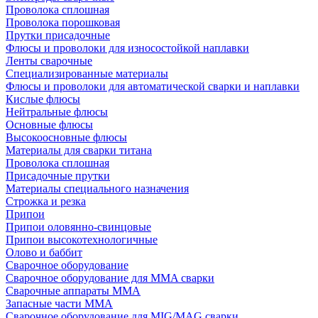
Проволока сплошная
Проволока порошковая
Прутки присадочные
Флюсы и проволоки для износостойкой наплавки
Ленты сварочные
Специализированные материалы
Флюсы и проволоки для автоматической сварки и наплавки
Кислые флюсы
Нейтральные флюсы
Основные флюсы
Высокоосновные флюсы
Материалы для сварки титана
Проволока сплошная
Присадочные прутки
Материалы специального назначения
Строжка и резка
Припои
Припои оловянно-свинцовые
Припои высокотехнологичные
Олово и баббит
Сварочное оборудование
Сварочное оборудование для MMA сварки
Сварочные аппараты MMA
Запасные части MMA
Сварочное оборудование для MIG/MAG сварки