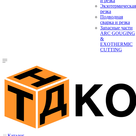
и резка
Экзотермическая
резка
Подводная
сварка и резка
Запасные части
ARC GOUGING
&
EXOTHERMIC
CUTTING
Каталог