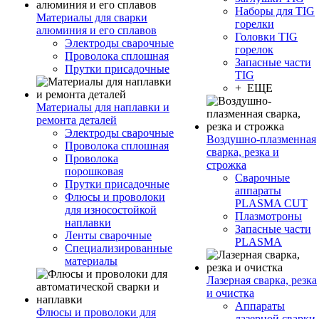
Наборы для TIG
Материалы для сварки
горелки
алюминия и его сплавов
Головки TIG
Электроды сварочные
горелок
Проволока сплошная
Запасные части
Прутки присадочные
TIG
+ ЕЩЕ
Материалы для наплавки и
ремонта деталей
Электроды сварочные
Воздушно-плазменная
Проволока сплошная
сварка, резка и
Проволока
строжка
порошковая
Сварочные
Прутки присадочные
аппараты
Флюсы и проволоки
PLASMA CUT
для износостойкой
Плазмотроны
наплавки
Запасные части
Ленты сварочные
PLASMA
Специализированные
материалы
Лазерная сварка, резка
и очистка
Аппараты
Флюсы и проволоки для
лазерной сварки