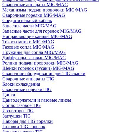
Сварочные аппараты MIG/MAG
Механизмы подачи проволоки MIG/MAG
Сварочные горелки MIG/MAG
Соединительный кабель
Запасные части MIG/MAG
Запасные части для горелок MIG/MAG
Направляющие каналы MIG/MAG
Токосъемники MIG/MAG
Газовые сопла MIG/MAG
Пружины для сопла MIG/MAG
Диффузоры газовые MIG/MAG
Ролики подачи проволоки MIG/MAG
Шейки горелок (гусаки) MIG/MAG
Сварочное оборудование для TIG сварки
Сварочные аппараты TIG
Блоки охлаждения
Сварочные горелки TIG
Цанги
Цангодержатели и газовые линзы
Сопло газовое TIG
Изоляторы TIG
Заглушки TIG
Наборы для TIG горелки
Головки TIG горелок
Запасные части TIG