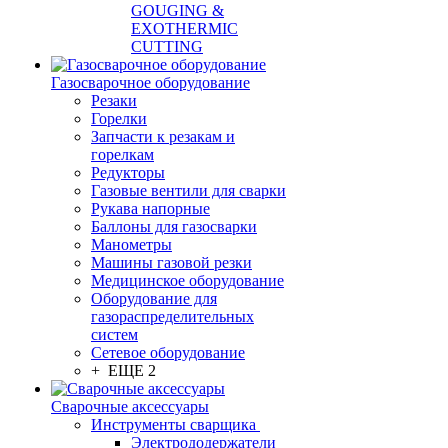
GOUGING &
EXOTHERMIC
CUTTING
Газосварочное оборудование
Резаки
Горелки
Запчасти к резакам и
горелкам
Редукторы
Газовые вентили для сварки
Рукава напорные
Баллоны для газосварки
Манометры
Машины газовой резки
Медицинское оборудование
Оборудование для
газораспределительных
систем
Сетевое оборудование
+ ЕЩЕ 2
Сварочные аксессуары
Инструменты сварщика
Электрододержатели