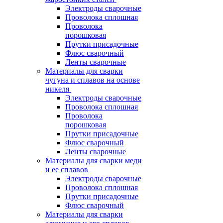
Электроды сварочные
Проволока сплошная
Проволока
порошковая
Прутки присадочные
Флюс сварочный
Ленты сварочные
Материалы для сварки
чугуна и сплавов на основе
никеля
Электроды сварочные
Проволока сплошная
Проволока
порошковая
Прутки присадочные
Флюс сварочный
Ленты сварочные
Материалы для сварки меди
и ее сплавов
Электроды сварочные
Проволока сплошная
Прутки присадочные
Флюс сварочный
Материалы для сварки