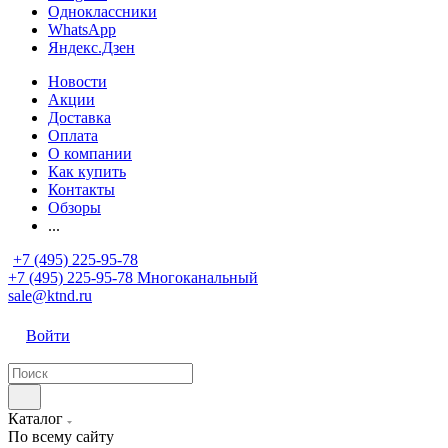
Одноклассники
WhatsApp
Яндекс.Дзен
Новости
Акции
Доставка
Оплата
О компании
Как купить
Контакты
Обзоры
...
+7 (495) 225-95-78
+7 (495) 225-95-78
Многоканальный
sale@ktnd.ru
Войти
Каталог
По всему сайту