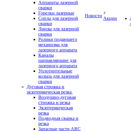
Аппараты лазерной
сварки
Горелки лазерные
Новости
Сопла для лазерной
Акции
сварки
Линзы для лазерной
сварки
Ролики подающего
механизма для
лазерного аппарата
Каналы
направляющие для
лазерного аппарата
Уплотнительные
кольца для лазерной
сварки
Дуговая строжка и
экзотермическая резка
Воздушно-дуговая
строжка и резка
Экзотермическая
резка
Подводная сварка и
резка
Запасные части ARC