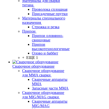
Материалы для сварки
титана
Проволока сплошная
Присадочные прутки
Материалы специального
назначения
Строжка и резка
Припои
Припои оловянно-
свинцовые
Припои
высокотехнологичные
Олово и баббит
+ ЕЩЕ 1
Сварочное оборудование
Сварочное оборудование
для MMA сварки
Сварочные аппараты
MMA
Запасные части MMA
Сварочное оборудование
для MIG/MAG сварки
Сварочные аппараты
MIG/MAG