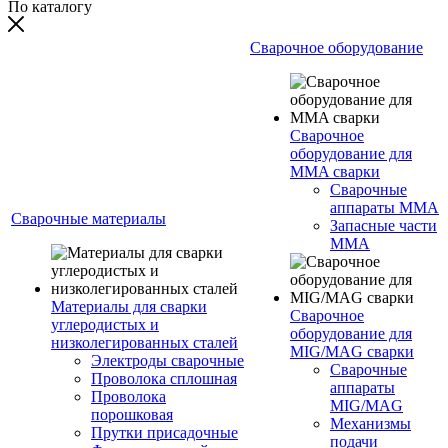
По каталогу
Сварочное оборудование
Сварочное
оборудование для
MMA сварки
Сварочные
аппараты MMA
Сварочные материалы
Запасные части
MMA
Материалы для сварки
Сварочное
углеродистых и
оборудование для
низколегированных сталей
MIG/MAG сварки
Электроды сварочные
Сварочные
Проволока сплошная
аппараты
Проволока
MIG/MAG
порошковая
Механизмы
Прутки присадочные
подачи