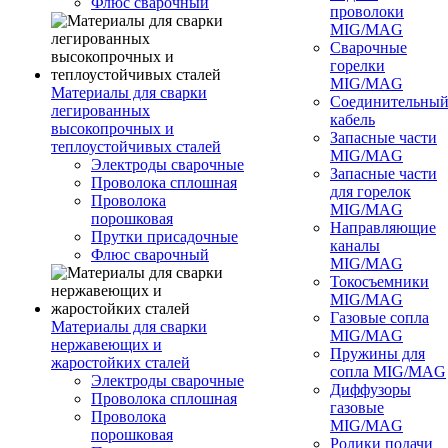
Флюс сварочный
проволоки
MIG/MAG
Сварочные
горелки
MIG/MAG
Материалы для сварки
Соединительны
легированных
кабель
высокопрочных и
Запасные части
теплоустойчивых сталей
MIG/MAG
Электроды сварочные
Запасные части
Проволока сплошная
для горелок
Проволока
MIG/MAG
порошковая
Направляющие
Прутки присадочные
каналы
Флюс сварочный
MIG/MAG
Токосъемники
MIG/MAG
Газовые сопла
Материалы для сварки
MIG/MAG
нержавеющих и
Пружины для
жаростойких сталей
сопла MIG/MAG
Электроды сварочные
Диффузоры
Проволока сплошная
газовые
Проволока
MIG/MAG
порошковая
Ролики подачи