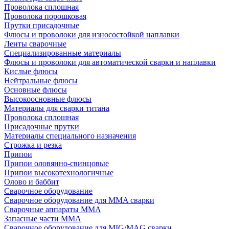
Проволока сплошная
Проволока порошковая
Прутки присадочные
Флюсы и проволоки для износостойкой наплавки
Ленты сварочные
Специализированные материалы
Флюсы и проволоки для автоматической сварки и наплавки
Кислые флюсы
Нейтральные флюсы
Основные флюсы
Высокоосновные флюсы
Материалы для сварки титана
Проволока сплошная
Присадочные прутки
Материалы специального назначения
Строжка и резка
Припои
Припои оловянно-свинцовые
Припои высокотехнологичные
Олово и баббит
Сварочное оборудование
Сварочное оборудование для MMA сварки
Сварочные аппараты MMA
Запасные части MMA
Сварочное оборудование для MIG/MAG сварки