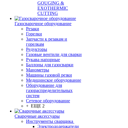
GOUGING &
EXOTHERMIC
CUTTING
Газосварочное оборудование
Резаки
Горелки
Запчасти к резакам и
горелкам
Редукторы
Газовые вентили для сварки
Рукава напорные
Баллоны для газосварки
Манометры
Машины газовой резки
Медицинское оборудование
Оборудование для
газораспределительных
систем
Сетевое оборудование
+ ЕЩЕ 2
Сварочные аксессуары
Инструменты сварщика
Электрододержатели