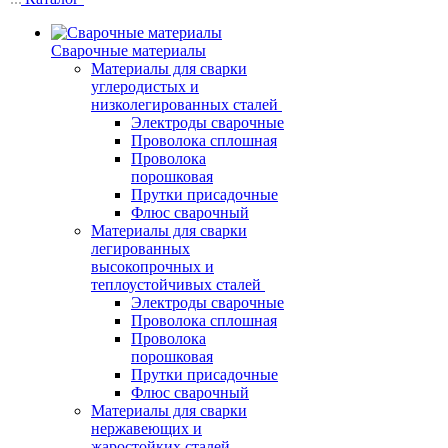
Сварочные материалы
Материалы для сварки
углеродистых и
низколегированных сталей
Электроды сварочные
Проволока сплошная
Проволока
порошковая
Прутки присадочные
Флюс сварочный
Материалы для сварки
легированных
высокопрочных и
теплоустойчивых сталей
Электроды сварочные
Проволока сплошная
Проволока
порошковая
Прутки присадочные
Флюс сварочный
Материалы для сварки
нержавеющих и
жаростойких сталей