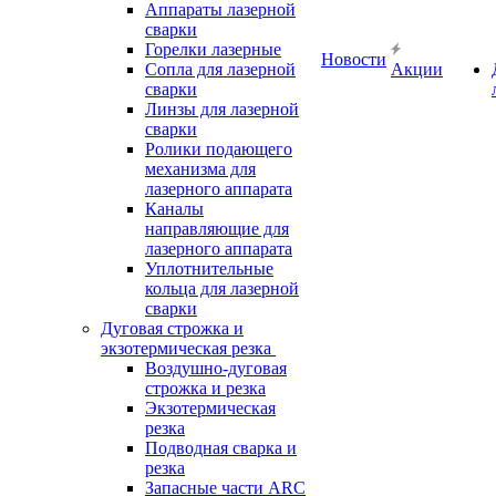
Аппараты лазерной
сварки
Горелки лазерные
Новости
Сопла для лазерной
Акции
сварки
Линзы для лазерной
сварки
Ролики подающего
механизма для
лазерного аппарата
Каналы
направляющие для
лазерного аппарата
Уплотнительные
кольца для лазерной
сварки
Дуговая строжка и
экзотермическая резка
Воздушно-дуговая
строжка и резка
Экзотермическая
резка
Подводная сварка и
резка
Запасные части ARC