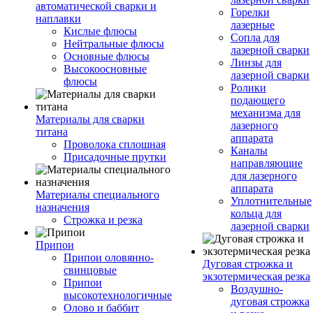
автоматической сварки и
Горелки
наплавки
лазерные
Кислые флюсы
Сопла для
Нейтральные флюсы
лазерной сварки
Основные флюсы
Линзы для
Высокоосновные
лазерной сварки
флюсы
Ролики
подающего
механизма для
Материалы для сварки
лазерного
титана
аппарата
Проволока сплошная
Каналы
Присадочные прутки
направляющие
для лазерного
аппарата
Материалы специального
Уплотнительные
назначения
кольца для
Строжка и резка
лазерной сварки
Припои
Припои оловянно-
Дуговая строжка и
свинцовые
экзотермическая резка
Припои
Воздушно-
высокотехнологичные
дуговая строжка
Олово и баббит