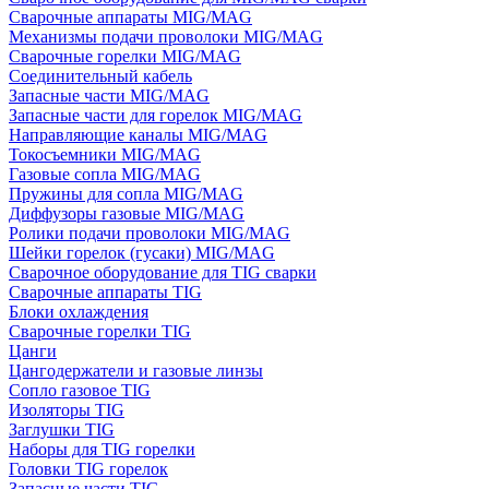
Сварочные аппараты MIG/MAG
Механизмы подачи проволоки MIG/MAG
Сварочные горелки MIG/MAG
Соединительный кабель
Запасные части MIG/MAG
Запасные части для горелок MIG/MAG
Направляющие каналы MIG/MAG
Токосъемники MIG/MAG
Газовые сопла MIG/MAG
Пружины для сопла MIG/MAG
Диффузоры газовые MIG/MAG
Ролики подачи проволоки MIG/MAG
Шейки горелок (гусаки) MIG/MAG
Сварочное оборудование для TIG сварки
Сварочные аппараты TIG
Блоки охлаждения
Сварочные горелки TIG
Цанги
Цангодержатели и газовые линзы
Сопло газовое TIG
Изоляторы TIG
Заглушки TIG
Наборы для TIG горелки
Головки TIG горелок
Запасные части TIG