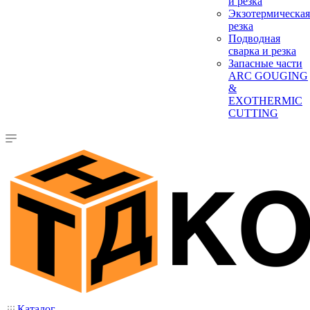
и резка
Экзотермическая
резка
Подводная
сварка и резка
Запасные части
ARC GOUGING
&
EXOTHERMIC
CUTTING
Каталог