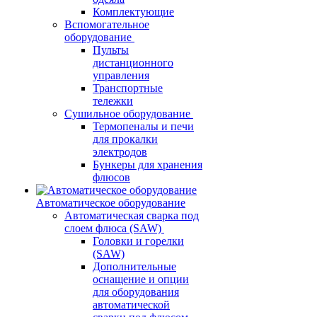
Комплектующие
Вспомогательное
оборудование
Пульты
дистанционного
управления
Транспортные
тележки
Сушильное оборудование
Термопеналы и печи
для прокалки
электродов
Бункеры для хранения
флюсов
Автоматическое оборудование
Автоматическая сварка под
слоем флюса (SAW)
Головки и горелки
(SAW)
Дополнительные
оснащение и опции
для оборудования
автоматической