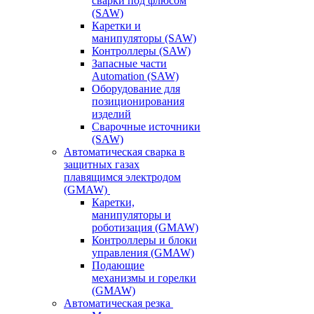
сварки под флюсом
(SAW)
Каретки и
манипуляторы (SAW)
Контроллеры (SAW)
Запасные части
Automation (SAW)
Оборудование для
позиционирования
изделий
Сварочные источники
(SAW)
Автоматическая сварка в
защитных газах
плавящимся электродом
(GMAW)
Каретки,
манипуляторы и
роботизация (GMAW)
Контроллеры и блоки
управления (GMAW)
Подающие
механизмы и горелки
(GMAW)
Автоматическая резка