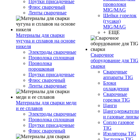
Прутки присадочные
проволоки
Флюс сварочный
MIG/MAG
Ленты сварочные
Шейки горелок
(гусаки)
MIG/MAG
+ ЕЩЕ
Материалы для сварки
чугуна и сплавов на основе
никеля
Электроды сварочные
Сварочное
Проволока сплошная
оборудование для TIG
Проволока
сварки
порошковая
Сварочные
Прутки присадочные
аппараты TIG
Флюс сварочный
Блоки
Ленты сварочные
охлаждения
Сварочные
горелки TIG
Материалы для сварки меди
Цанги
и ее сплавов
Цангодержатели
Электроды сварочные
и газовые линзы
Проволока сплошная
Сопло газовое
Прутки присадочные
TIG
Флюс сварочный
Изоляторы TIG
Заглушки TIG