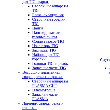
для TIG сварки
Сварочные аппараты
TIG
Блоки охлаждения
Сварочные горелки
TIG
Цанги
Цангодержатели и
газовые линзы
Сопло газовое TIG
Изоляторы TIG
Заглушки TIG
Наборы для TIG
горелки
Услуг
Головки TIG горелок
Запасные части TIG
Воздушно-плазменная
сварка, резка и строжка
Сварочные аппараты
PLASMA CUT
Плазмотроны
Запасные части
PLASMA
Лазерная сварка, резка и
очистка