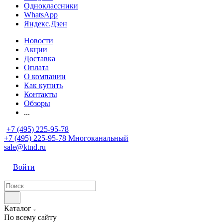
Одноклассники
WhatsApp
Яндекс.Дзен
Новости
Акции
Доставка
Оплата
О компании
Как купить
Контакты
Обзоры
...
+7 (495) 225-95-78
+7 (495) 225-95-78
Многоканальный
sale@ktnd.ru
Войти
Каталог
По всему сайту