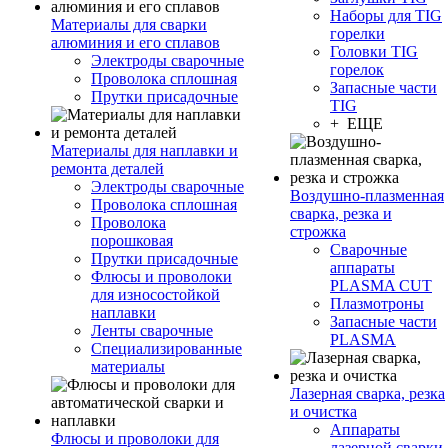
Наборы для TIG
Материалы для сварки
горелки
алюминия и его сплавов
Головки TIG
Электроды сварочные
горелок
Проволока сплошная
Запасные части
Прутки присадочные
TIG
+ ЕЩЕ
Материалы для наплавки и
ремонта деталей
Электроды сварочные
Воздушно-плазменная
Проволока сплошная
сварка, резка и
Проволока
строжка
порошковая
Сварочные
Прутки присадочные
аппараты
Флюсы и проволоки
PLASMA CUT
для износостойкой
Плазмотроны
наплавки
Запасные части
Ленты сварочные
PLASMA
Специализированные
материалы
Лазерная сварка, резка
и очистка
Аппараты
Флюсы и проволоки для
лазерной сварки