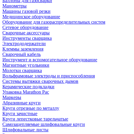
Баллоны для газосварки
Манометры
Машины газовой резки
Медицинское оборудование
Оборудование для газораспределительных систем
Сетевое оборудование
Сварочные аксессуары
Инструменты сварщика
Электрододержатели
Клеммы заземления
Сварочный кабель
Инструмент и вспомогательное оборудование
Магнитные угольники
Молотки сварщика
Вольфрамовые электроды и приспособления
Системы вытяжки сварочных дымов
Керамические подкладки
Упаковка Marathon Pac
Маркеры
Абразивные круги
Круги отрезные по металлу
Круги зачистные
Круги лепестковые тарельчатые
Самозацепляемые шлифовальные круги
Шлифовальные листы