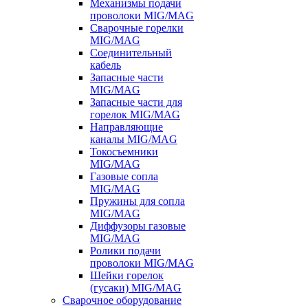
Механизмы подачи
проволоки MIG/MAG
Сварочные горелки
MIG/MAG
Соединительный
кабель
Запасные части
MIG/MAG
Запасные части для
горелок MIG/MAG
Направляющие
каналы MIG/MAG
Токосъемники
MIG/MAG
Газовые сопла
MIG/MAG
Пружины для сопла
MIG/MAG
Диффузоры газовые
MIG/MAG
Ролики подачи
проволоки MIG/MAG
Шейки горелок
(гусаки) MIG/MAG
Сварочное оборудование