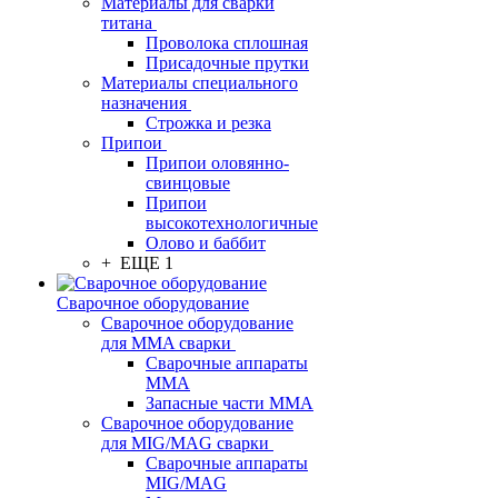
Материалы для сварки
титана
Проволока сплошная
Присадочные прутки
Материалы специального
назначения
Строжка и резка
Припои
Припои оловянно-
свинцовые
Припои
высокотехнологичные
Олово и баббит
+ ЕЩЕ 1
Сварочное оборудование
Сварочное оборудование
для MMA сварки
Сварочные аппараты
MMA
Запасные части MMA
Сварочное оборудование
для MIG/MAG сварки
Сварочные аппараты
MIG/MAG