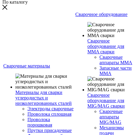
По каталогу
Сварочное оборудование
Сварочное
оборудование для
MMA сварки
Сварочные
аппараты MMA
Сварочные материалы
Запасные части
MMA
Материалы для сварки
Сварочное
углеродистых и
оборудование для
низколегированных сталей
MIG/MAG сварки
Электроды сварочные
Сварочные
Проволока сплошная
аппараты
Проволока
MIG/MAG
порошковая
Механизмы
Прутки присадочные
подачи