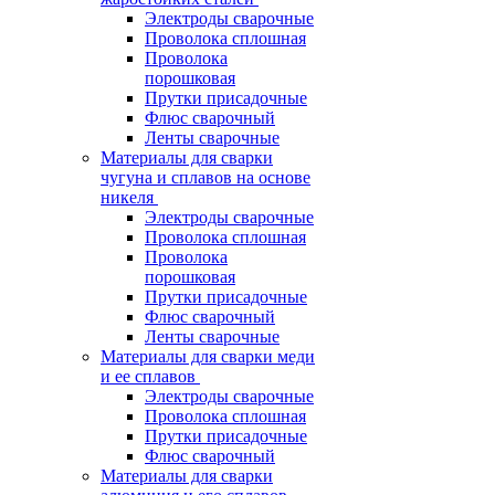
Электроды сварочные
Проволока сплошная
Проволока
порошковая
Прутки присадочные
Флюс сварочный
Ленты сварочные
Материалы для сварки
чугуна и сплавов на основе
никеля
Электроды сварочные
Проволока сплошная
Проволока
порошковая
Прутки присадочные
Флюс сварочный
Ленты сварочные
Материалы для сварки меди
и ее сплавов
Электроды сварочные
Проволока сплошная
Прутки присадочные
Флюс сварочный
Материалы для сварки