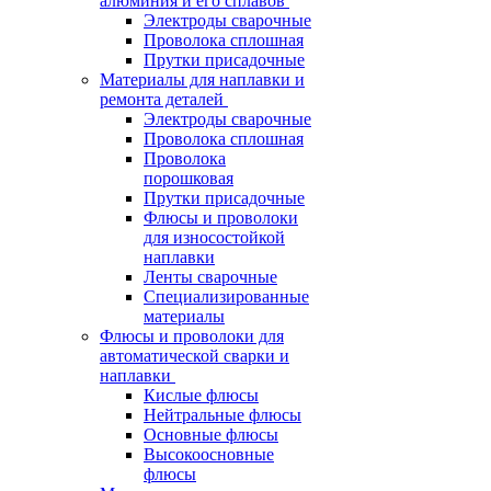
алюминия и его сплавов
Электроды сварочные
Проволока сплошная
Прутки присадочные
Материалы для наплавки и
ремонта деталей
Электроды сварочные
Проволока сплошная
Проволока
порошковая
Прутки присадочные
Флюсы и проволоки
для износостойкой
наплавки
Ленты сварочные
Специализированные
материалы
Флюсы и проволоки для
автоматической сварки и
наплавки
Кислые флюсы
Нейтральные флюсы
Основные флюсы
Высокоосновные
флюсы