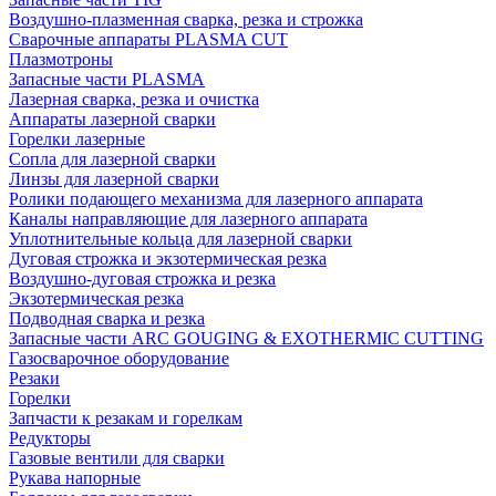
Воздушно-плазменная сварка, резка и строжка
Сварочные аппараты PLASMA CUT
Плазмотроны
Запасные части PLASMA
Лазерная сварка, резка и очистка
Аппараты лазерной сварки
Горелки лазерные
Сопла для лазерной сварки
Линзы для лазерной сварки
Ролики подающего механизма для лазерного аппарата
Каналы направляющие для лазерного аппарата
Уплотнительные кольца для лазерной сварки
Дуговая строжка и экзотермическая резка
Воздушно-дуговая строжка и резка
Экзотермическая резка
Подводная сварка и резка
Запасные части ARC GOUGING & EXOTHERMIC CUTTING
Газосварочное оборудование
Резаки
Горелки
Запчасти к резакам и горелкам
Редукторы
Газовые вентили для сварки
Рукава напорные