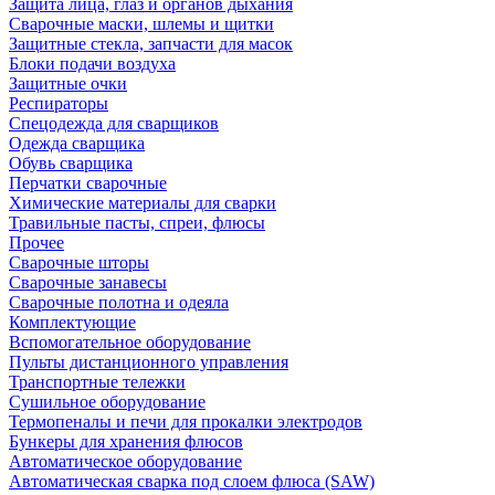
Защита лица, глаз и органов дыхания
Сварочные маски, шлемы и щитки
Защитные стекла, запчасти для масок
Блоки подачи воздуха
Защитные очки
Респираторы
Спецодежда для сварщиков
Одежда сварщика
Обувь сварщика
Перчатки сварочные
Химические материалы для сварки
Травильные пасты, спреи, флюсы
Прочее
Сварочные шторы
Сварочные занавесы
Сварочные полотна и одеяла
Комплектующие
Вспомогательное оборудование
Пульты дистанционного управления
Транспортные тележки
Сушильное оборудование
Термопеналы и печи для прокалки электродов
Бункеры для хранения флюсов
Автоматическое оборудование
Автоматическая сварка под слоем флюса (SAW)