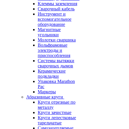
Клеммы заземления
Сварочный кабель
Инструмент и
вспомогательное
оборудование
Магнитные
угольники
Молотки сварщика
Вольфрамовые
электроды и
приспособления
Системы вытяжки
сварочных дымов
Керамические
подкладки
Упаковка Marathon
Pac
Маркеры
Абразивные круги
Круги отрезные по
металлу
Круги зачистные
Круги лепестковые
тарельчатые
Самозацепляемые