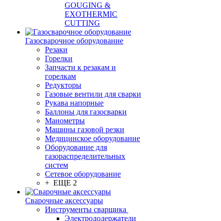
GOUGING &
EXOTHERMIC
CUTTING
Газосварочное оборудование
Резаки
Горелки
Запчасти к резакам и
горелкам
Редукторы
Газовые вентили для сварки
Рукава напорные
Баллоны для газосварки
Манометры
Машины газовой резки
Медицинское оборудование
Оборудование для
газораспределительных
систем
Сетевое оборудование
+ ЕЩЕ 2
Сварочные аксессуары
Инструменты сварщика
Электрододержатели