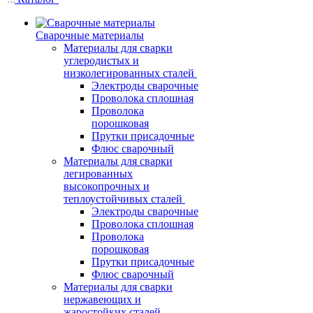
Сварочные материалы
Материалы для сварки
углеродистых и
низколегированных сталей
Электроды сварочные
Проволока сплошная
Проволока
порошковая
Прутки присадочные
Флюс сварочный
Материалы для сварки
легированных
высокопрочных и
теплоустойчивых сталей
Электроды сварочные
Проволока сплошная
Проволока
порошковая
Прутки присадочные
Флюс сварочный
Материалы для сварки
нержавеющих и
жаростойких сталей