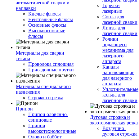
автоматической сварки и
Горелки
наплавки
лазерные
Кислые флюсы
Сопла для
Нейтральные флюсы
лазерной сварки
Основные флюсы
Линзы для
Высокоосновные
лазерной сварки
флюсы
Ролики
подающего
механизма для
Материалы для сварки
лазерного
титана
аппарата
Проволока сплошная
Каналы
Присадочные прутки
направляющие
для лазерного
аппарата
Материалы специального
Уплотнительные
назначения
кольца для
Строжка и резка
лазерной сварки
Припои
Припои оловянно-
Дуговая строжка и
свинцовые
экзотермическая резка
Припои
Воздушно-
высокотехнологичные
дуговая строжка
Олово и баббит