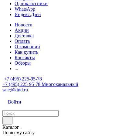
Одноклассники
WhatsApp
Яндекс.Дзен
Новости
Акции
Доставка
Оплата
О компании
Как купить
Контакты
Обзоры
...
+7 (495) 225-95-78
+7 (495) 225-95-78
Многоканальный
sale@ktnd.ru
Войти
Каталог
По всему сайту