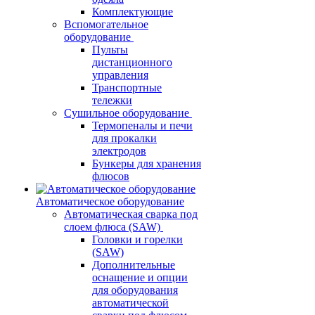
Комплектующие
Вспомогательное
оборудование
Пульты
дистанционного
управления
Транспортные
тележки
Сушильное оборудование
Термопеналы и печи
для прокалки
электродов
Бункеры для хранения
флюсов
Автоматическое оборудование
Автоматическая сварка под
слоем флюса (SAW)
Головки и горелки
(SAW)
Дополнительные
оснащение и опции
для оборудования
автоматической