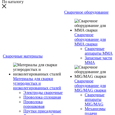
По каталогу
Сварочное оборудование
Сварочное
оборудование для
MMA сварки
Сварочные
аппараты MMA
Сварочные материалы
Запасные части
MMA
Материалы для сварки
Сварочное
углеродистых и
оборудование для
низколегированных сталей
MIG/MAG сварки
Электроды сварочные
Сварочные
Проволока сплошная
аппараты
Проволока
MIG/MAG
порошковая
Механизмы
Прутки присадочные
подачи