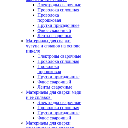
Электроды сварочные
Проволока сплошная
Проволока
порошковая
Прутки присадочные
Флюс сварочный
Ленты сварочные
Материалы для сварки
чугуна и сплавов на основе
никеля
Электроды сварочные
Проволока сплошная
Проволока
порошковая
Прутки присадочные
Флюс сварочный
Ленты сварочные
Материалы для сварки меди
и ее сплавов
Электроды сварочные
Проволока сплошная
Прутки присадочные
Флюс сварочный
Материалы для сварки