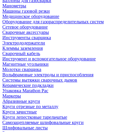
Баллоны для газосварки
Манометры
Машины газовой резки
Медицинское оборудование
Оборудование для газораспределительных систем
Сетевое оборудование
Сварочные аксессуары
Инструменты сварщика
Электрододержатели
Клеммы заземления
Сварочный кабель
Инструмент и вспомогательное оборудование
Магнитные угольники
Молотки сварщика
Вольфрамовые электроды и приспособления
Системы вытяжки сварочных дымов
Керамические подкладки
Упаковка Marathon Pac
Маркеры
Абразивные круги
Круги отрезные по металлу
Круги зачистные
Круги лепестковые тарельчатые
Самозацепляемые шлифовальные круги
Шлифовальные листы