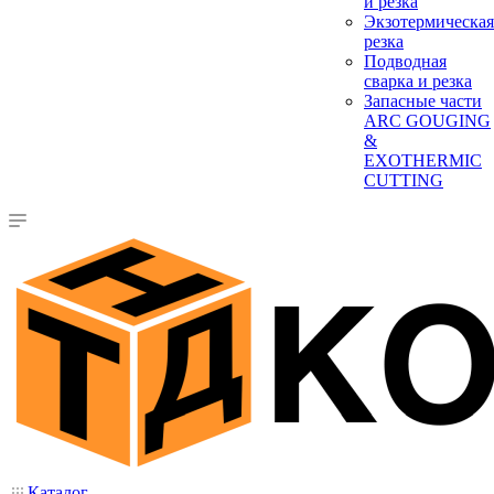
и резка
Экзотермическая
резка
Подводная
сварка и резка
Запасные части
ARC GOUGING
&
EXOTHERMIC
CUTTING
Каталог