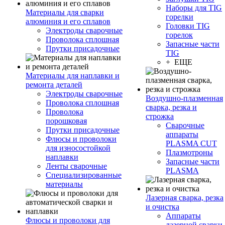
Наборы для TIG
Материалы для сварки
горелки
алюминия и его сплавов
Головки TIG
Электроды сварочные
горелок
Проволока сплошная
Запасные части
Прутки присадочные
TIG
+ ЕЩЕ
Материалы для наплавки и
ремонта деталей
Электроды сварочные
Воздушно-плазменная
Проволока сплошная
сварка, резка и
Проволока
строжка
порошковая
Сварочные
Прутки присадочные
аппараты
Флюсы и проволоки
PLASMA CUT
для износостойкой
Плазмотроны
наплавки
Запасные части
Ленты сварочные
PLASMA
Специализированные
материалы
Лазерная сварка, резка
и очистка
Аппараты
Флюсы и проволоки для
лазерной сварки