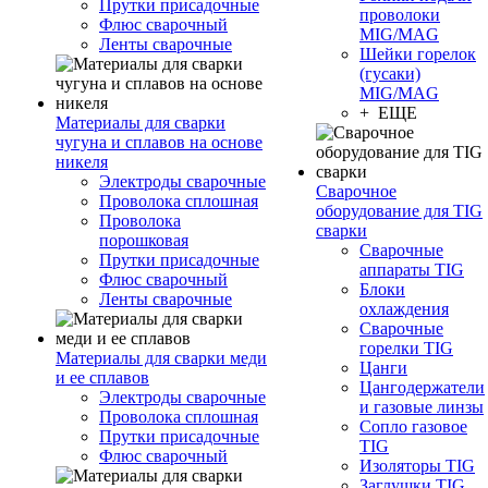
Прутки присадочные
проволоки
Флюс сварочный
MIG/MAG
Ленты сварочные
Шейки горелок
(гусаки)
MIG/MAG
+ ЕЩЕ
Материалы для сварки
чугуна и сплавов на основе
никеля
Электроды сварочные
Сварочное
Проволока сплошная
оборудование для TIG
Проволока
сварки
порошковая
Сварочные
Прутки присадочные
аппараты TIG
Флюс сварочный
Блоки
Ленты сварочные
охлаждения
Сварочные
горелки TIG
Материалы для сварки меди
Цанги
и ее сплавов
Цангодержатели
Электроды сварочные
и газовые линзы
Проволока сплошная
Сопло газовое
Прутки присадочные
TIG
Флюс сварочный
Изоляторы TIG
Заглушки TIG