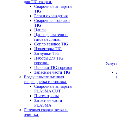
для TIG сварки
Сварочные аппараты
TIG
Блоки охлаждения
Сварочные горелки
TIG
Цанги
Цангодержатели и
газовые линзы
Сопло газовое TIG
Изоляторы TIG
Заглушки TIG
Наборы для TIG
горелки
Услуг
Головки TIG горелок
Запасные части TIG
Воздушно-плазменная
сварка, резка и строжка
Сварочные аппараты
PLASMA CUT
Плазмотроны
Запасные части
PLASMA
Лазерная сварка, резка и
очистка