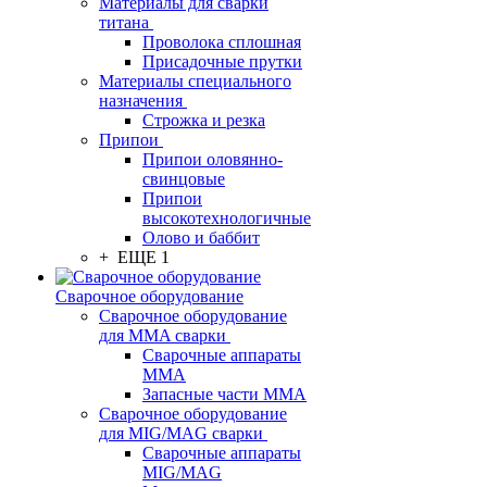
Материалы для сварки
титана
Проволока сплошная
Присадочные прутки
Материалы специального
назначения
Строжка и резка
Припои
Припои оловянно-
свинцовые
Припои
высокотехнологичные
Олово и баббит
+ ЕЩЕ 1
Сварочное оборудование
Сварочное оборудование
для MMA сварки
Сварочные аппараты
MMA
Запасные части MMA
Сварочное оборудование
для MIG/MAG сварки
Сварочные аппараты
MIG/MAG