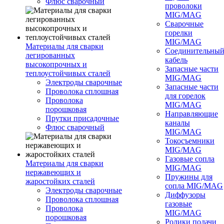
Флюс сварочный
проволоки
MIG/MAG
Сварочные
горелки
MIG/MAG
Материалы для сварки
Соединительны
легированных
кабель
высокопрочных и
Запасные части
теплоустойчивых сталей
MIG/MAG
Электроды сварочные
Запасные части
Проволока сплошная
для горелок
Проволока
MIG/MAG
порошковая
Направляющие
Прутки присадочные
каналы
Флюс сварочный
MIG/MAG
Токосъемники
MIG/MAG
Газовые сопла
Материалы для сварки
MIG/MAG
нержавеющих и
Пружины для
жаростойких сталей
сопла MIG/MAG
Электроды сварочные
Диффузоры
Проволока сплошная
газовые
Проволока
MIG/MAG
порошковая
Ролики подачи