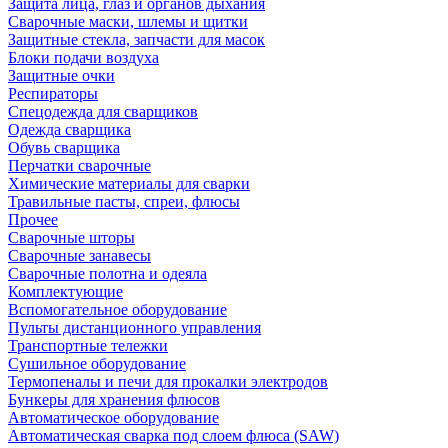
Защита лица, глаз и органов дыхания
Сварочные маски, шлемы и щитки
Защитные стекла, запчасти для масок
Блоки подачи воздуха
Защитные очки
Респираторы
Спецодежда для сварщиков
Одежда сварщика
Обувь сварщика
Перчатки сварочные
Химические материалы для сварки
Травильные пасты, спреи, флюсы
Прочее
Сварочные шторы
Сварочные занавесы
Сварочные полотна и одеяла
Комплектующие
Вспомогательное оборудование
Пульты дистанционного управления
Транспортные тележки
Сушильное оборудование
Термопеналы и печи для прокалки электродов
Бункеры для хранения флюсов
Автоматическое оборудование
Автоматическая сварка под слоем флюса (SAW)