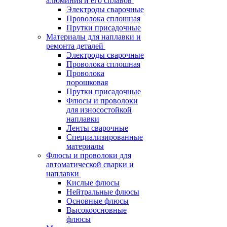
алюминия и его сплавов
Электроды сварочные
Проволока сплошная
Прутки присадочные
Материалы для наплавки и
ремонта деталей
Электроды сварочные
Проволока сплошная
Проволока
порошковая
Прутки присадочные
Флюсы и проволоки
для износостойкой
наплавки
Ленты сварочные
Специализированные
материалы
Флюсы и проволоки для
автоматической сварки и
наплавки
Кислые флюсы
Нейтральные флюсы
Основные флюсы
Высокоосновные
флюсы