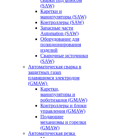
сварки под флюсом
(SAW)
Каретки и
манипуляторы (SAW)
Контроллеры (SAW)
Запасные части
Automation (SAW)
Оборудование для
позиционирования
изделий
Сварочные источники
(SAW)
Автоматическая сварка в
защитных газах
плавящимся электродом
(GMAW)
Каретки,
манипуляторы и
роботизация (GMAW)
Контроллеры и блоки
управления (GMAW)
Подающие
механизмы и горелки
(GMAW)
Автоматическая резка