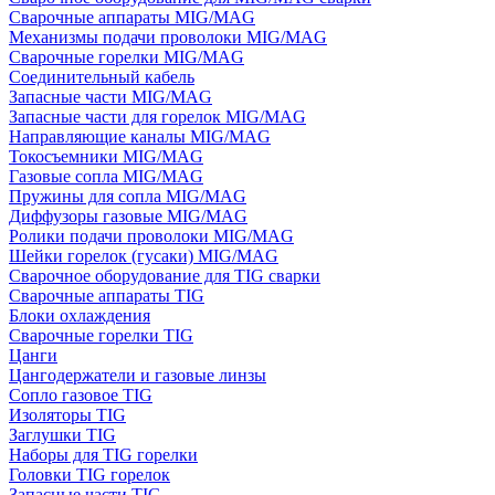
Сварочные аппараты MIG/MAG
Механизмы подачи проволоки MIG/MAG
Сварочные горелки MIG/MAG
Соединительный кабель
Запасные части MIG/MAG
Запасные части для горелок MIG/MAG
Направляющие каналы MIG/MAG
Токосъемники MIG/MAG
Газовые сопла MIG/MAG
Пружины для сопла MIG/MAG
Диффузоры газовые MIG/MAG
Ролики подачи проволоки MIG/MAG
Шейки горелок (гусаки) MIG/MAG
Сварочное оборудование для TIG сварки
Сварочные аппараты TIG
Блоки охлаждения
Сварочные горелки TIG
Цанги
Цангодержатели и газовые линзы
Сопло газовое TIG
Изоляторы TIG
Заглушки TIG
Наборы для TIG горелки
Головки TIG горелок
Запасные части TIG