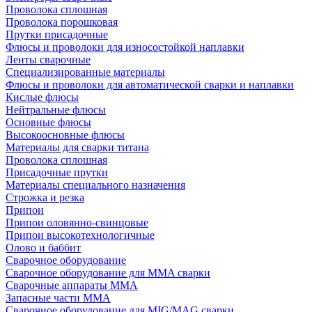
Проволока сплошная
Проволока порошковая
Прутки присадочные
Флюсы и проволоки для износостойкой наплавки
Ленты сварочные
Специализированные материалы
Флюсы и проволоки для автоматической сварки и наплавки
Кислые флюсы
Нейтральные флюсы
Основные флюсы
Высокоосновные флюсы
Материалы для сварки титана
Проволока сплошная
Присадочные прутки
Материалы специального назначения
Строжка и резка
Припои
Припои оловянно-свинцовые
Припои высокотехнологичные
Олово и баббит
Сварочное оборудование
Сварочное оборудование для MMA сварки
Сварочные аппараты MMA
Запасные части MMA
Сварочное оборудование для MIG/MAG сварки