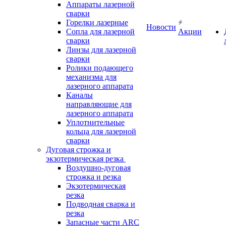
Аппараты лазерной
сварки
Горелки лазерные
Новости
Сопла для лазерной
Акции
сварки
Линзы для лазерной
сварки
Ролики подающего
механизма для
лазерного аппарата
Каналы
направляющие для
лазерного аппарата
Уплотнительные
кольца для лазерной
сварки
Дуговая строжка и
экзотермическая резка
Воздушно-дуговая
строжка и резка
Экзотермическая
резка
Подводная сварка и
резка
Запасные части ARC