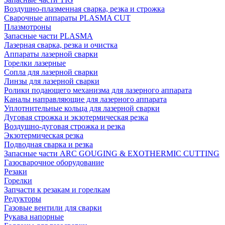
Воздушно-плазменная сварка, резка и строжка
Сварочные аппараты PLASMA CUT
Плазмотроны
Запасные части PLASMA
Лазерная сварка, резка и очистка
Аппараты лазерной сварки
Горелки лазерные
Сопла для лазерной сварки
Линзы для лазерной сварки
Ролики подающего механизма для лазерного аппарата
Каналы направляющие для лазерного аппарата
Уплотнительные кольца для лазерной сварки
Дуговая строжка и экзотермическая резка
Воздушно-дуговая строжка и резка
Экзотермическая резка
Подводная сварка и резка
Запасные части ARC GOUGING & EXOTHERMIC CUTTING
Газосварочное оборудование
Резаки
Горелки
Запчасти к резакам и горелкам
Редукторы
Газовые вентили для сварки
Рукава напорные