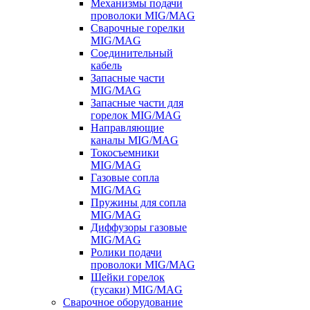
Механизмы подачи
проволоки MIG/MAG
Сварочные горелки
MIG/MAG
Соединительный
кабель
Запасные части
MIG/MAG
Запасные части для
горелок MIG/MAG
Направляющие
каналы MIG/MAG
Токосъемники
MIG/MAG
Газовые сопла
MIG/MAG
Пружины для сопла
MIG/MAG
Диффузоры газовые
MIG/MAG
Ролики подачи
проволоки MIG/MAG
Шейки горелок
(гусаки) MIG/MAG
Сварочное оборудование