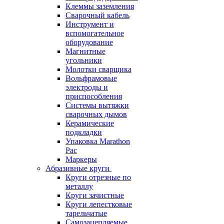
Клеммы заземления
Сварочный кабель
Инструмент и
вспомогательное
оборудование
Магнитные
угольники
Молотки сварщика
Вольфрамовые
электроды и
приспособления
Системы вытяжки
сварочных дымов
Керамические
подкладки
Упаковка Marathon
Pac
Маркеры
Абразивные круги
Круги отрезные по
металлу
Круги зачистные
Круги лепестковые
тарельчатые
Самозацепляемые