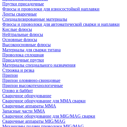
Прутки присадочные
Флюсы и проволоки для износостойкой наплавки
Ленты сварочные
Специализированные материалы
Флюсы и проволоки для автоматической сварки и наплавки
Кислые флюсы
Нейтральные флюсы
Основные флюсы
Высокоосновные флюсы
Материалы для сварки титана
Проволока сплошная
Присадочные прутки
Материалы специального назначения
Строжка и резка
Припои
Припои оловянно-свинцовые
Припои высокотехнологичные
Олово и баббит
Сварочное оборудование
Сварочное оборудование для MMA сварки
Сварочные аппараты MMA
Запасные части MMA
Сварочное оборудование для MIG/MAG сварки
Сварочные аппараты MIG/MAG
Механизмы подачи проволоки MIG/MAG