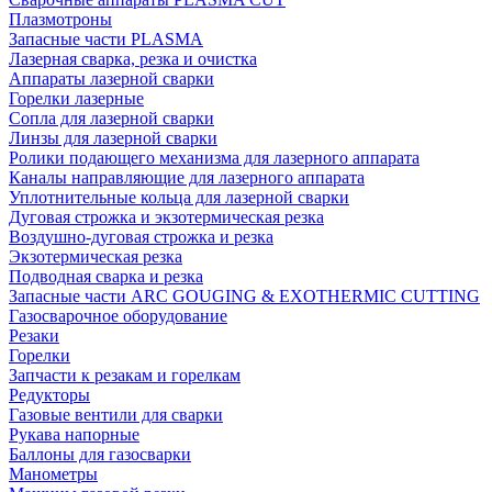
Плазмотроны
Запасные части PLASMA
Лазерная сварка, резка и очистка
Аппараты лазерной сварки
Горелки лазерные
Сопла для лазерной сварки
Линзы для лазерной сварки
Ролики подающего механизма для лазерного аппарата
Каналы направляющие для лазерного аппарата
Уплотнительные кольца для лазерной сварки
Дуговая строжка и экзотермическая резка
Воздушно-дуговая строжка и резка
Экзотермическая резка
Подводная сварка и резка
Запасные части ARC GOUGING & EXOTHERMIC CUTTING
Газосварочное оборудование
Резаки
Горелки
Запчасти к резакам и горелкам
Редукторы
Газовые вентили для сварки
Рукава напорные
Баллоны для газосварки
Манометры