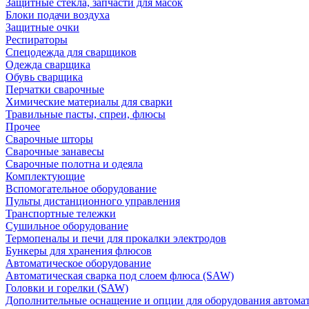
Защитные стекла, запчасти для масок
Блоки подачи воздуха
Защитные очки
Респираторы
Спецодежда для сварщиков
Одежда сварщика
Обувь сварщика
Перчатки сварочные
Химические материалы для сварки
Травильные пасты, спреи, флюсы
Прочее
Сварочные шторы
Сварочные занавесы
Сварочные полотна и одеяла
Комплектующие
Вспомогательное оборудование
Пульты дистанционного управления
Транспортные тележки
Сушильное оборудование
Термопеналы и печи для прокалки электродов
Бункеры для хранения флюсов
Автоматическое оборудование
Автоматическая сварка под слоем флюса (SAW)
Головки и горелки (SAW)
Дополнительные оснащение и опции для оборудования автома