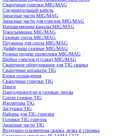
Сварочные горелки MIG/MAG
Соединительный кабель
Запасные части MIG/MAG
Запасные части для горелок MIG/MAG
Направляющие каналы MIG/MAG
Токосъемники MIG/MAG
Газовые сопла MIG/MAG
Пружины для сопла MIG/MAG
Диффузоры газовые MIG/MAG
Ролики подачи проволоки MIG/MAG
Шейки горелок (гусаки) MIG/MAG
Сварочное оборудование для TIG сварки
Сварочные аппараты TIG
Блоки охлаждения
Сварочные горелки TIG
Цанги
Цангодержатели и газовые линзы
Сопло газовое TIG
Изоляторы TIG
Заглушки TIG
Наборы для TIG горелки
Головки TIG горелок
Запасные части TIG
Воздушно-плазменная сварка, резка и строжка
Сварочные аппараты PLASMA CUT