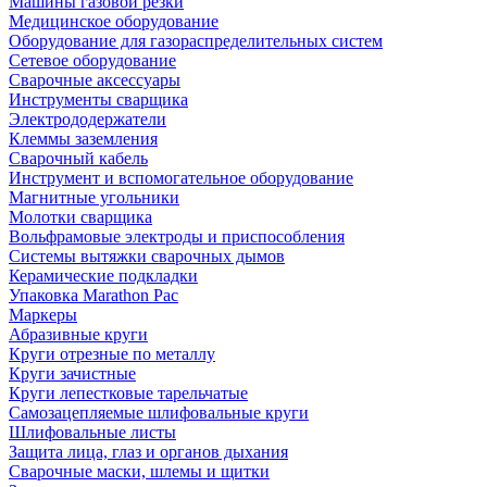
Машины газовой резки
Медицинское оборудование
Оборудование для газораспределительных систем
Сетевое оборудование
Сварочные аксессуары
Инструменты сварщика
Электрододержатели
Клеммы заземления
Сварочный кабель
Инструмент и вспомогательное оборудование
Магнитные угольники
Молотки сварщика
Вольфрамовые электроды и приспособления
Системы вытяжки сварочных дымов
Керамические подкладки
Упаковка Marathon Pac
Маркеры
Абразивные круги
Круги отрезные по металлу
Круги зачистные
Круги лепестковые тарельчатые
Самозацепляемые шлифовальные круги
Шлифовальные листы
Защита лица, глаз и органов дыхания
Сварочные маски, шлемы и щитки