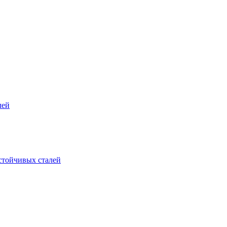
лей
стойчивых сталей