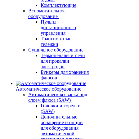
Комплектующие
Вспомогательное
оборудование
Пульты
дистанционного
управления
Транспортные
тележки
Сушильное оборудование
Термопеналы и печи
для прокалки
электродов
Бункеры для хранения
флюсов
Автоматическое оборудование
Автоматическая сварка под
слоем флюса (SAW)
Головки и горелки
(SAW)
Дополнительные
оснащение и опции
для оборудования
автоматической