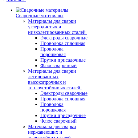
Сварочные материалы
Материалы для сварки
углеродистых и
низколегированных сталей
Электроды сварочные
Проволока сплошная
Проволока
порошковая
Прутки присадочные
Флюс сварочный
Материалы для сварки
легированных
высокопрочных и
теплоустойчивых сталей
Электроды сварочные
Проволока сплошная
Проволока
порошковая
Прутки присадочные
Флюс сварочный
Материалы для сварки
нержавеющих и
жаростойких сталей