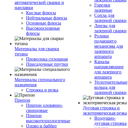
автоматической сварки и
Горелки
наплавки
лазерные
Кислые флюсы
Сопла для
Нейтральные флюсы
лазерной сварки
Основные флюсы
Линзы для
Высокоосновные
лазерной сварки
флюсы
Ролики
подающего
механизма для
Материалы для сварки
лазерного
титана
аппарата
Проволока сплошная
Каналы
Присадочные прутки
направляющие
для лазерного
аппарата
Материалы специального
Уплотнительные
назначения
кольца для
Строжка и резка
лазерной сварки
Припои
Припои оловянно-
Дуговая строжка и
свинцовые
экзотермическая резка
Припои
Воздушно-
высокотехнологичные
дуговая строжка
Олово и баббит