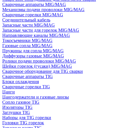
Сварочные аппараты MIG/MAG
Механизмы подачи проволоки MIG/MAG
Сварочные горелки MIG/MAG
Соединительный кабель
Запасные части MIG/MAG
Запасные части для горелок MIG/MAG
Направляющие каналы MIG/MAG
Токосъемники MIG/MAG
Газовые сопла MIG/MAG
Пружины для сопла MIG/MAG
Диффузоры газовые MIG/MAG
Ролики подачи проволоки MIG/MAG
Шейки горелок (гусаки) MIG/MAG
Сварочное оборудование для TIG сварки
Сварочные аппараты TIG
Блоки охлаждения
Сварочные горелки TIG
Цанги
Цангодержатели и газовые линзы
Сопло газовое TIG
Изоляторы TIG
Заглушки TIG
Наборы для TIG горелки
Головки TIG горелок
Запасные части TIG