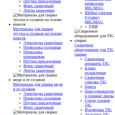
Прутки присадочные
проволоки
Флюс сварочный
MIG/MAG
Ленты сварочные
Шейки горелок
(гусаки)
MIG/MAG
+ ЕЩЕ
Материалы для сварки
чугуна и сплавов на основе
никеля
Электроды сварочные
Сварочное
Проволока сплошная
оборудование для TIG
Проволока
сварки
порошковая
Сварочные
Прутки присадочные
аппараты TIG
Флюс сварочный
Блоки
Ленты сварочные
охлаждения
Сварочные
горелки TIG
Материалы для сварки меди
Цанги
и ее сплавов
Цангодержатели
Электроды сварочные
и газовые линзы
Проволока сплошная
Сопло газовое
Прутки присадочные
TIG
Флюс сварочный
Изоляторы TIG
Заглушки TIG