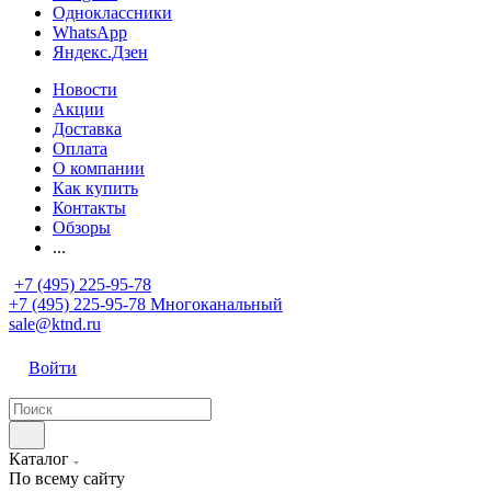
Одноклассники
WhatsApp
Яндекс.Дзен
Новости
Акции
Доставка
Оплата
О компании
Как купить
Контакты
Обзоры
...
+7 (495) 225-95-78
+7 (495) 225-95-78
Многоканальный
sale@ktnd.ru
Войти
Каталог
По всему сайту