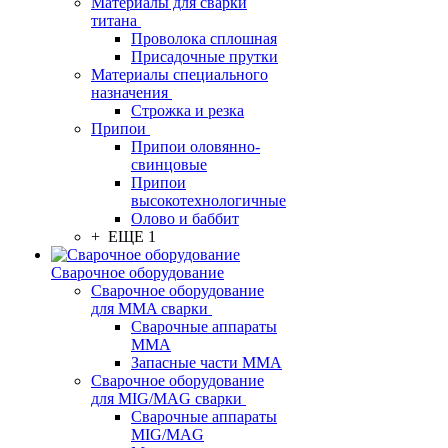
Материалы для сварки
титана
Проволока сплошная
Присадочные прутки
Материалы специального
назначения
Строжка и резка
Припои
Припои оловянно-
свинцовые
Припои
высокотехнологичные
Олово и баббит
+ ЕЩЕ 1
Сварочное оборудование
Сварочное оборудование
для MMA сварки
Сварочные аппараты
MMA
Запасные части MMA
Сварочное оборудование
для MIG/MAG сварки
Сварочные аппараты
MIG/MAG