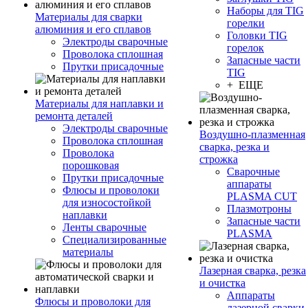
Наборы для TIG
Материалы для сварки
горелки
алюминия и его сплавов
Головки TIG
Электроды сварочные
горелок
Проволока сплошная
Запасные части
Прутки присадочные
TIG
+ ЕЩЕ
Материалы для наплавки и
ремонта деталей
Электроды сварочные
Воздушно-плазменная
Проволока сплошная
сварка, резка и
Проволока
строжка
порошковая
Сварочные
Прутки присадочные
аппараты
Флюсы и проволоки
PLASMA CUT
для износостойкой
Плазмотроны
наплавки
Запасные части
Ленты сварочные
PLASMA
Специализированные
материалы
Лазерная сварка, резка
и очистка
Аппараты
Флюсы и проволоки для
лазерной сварки