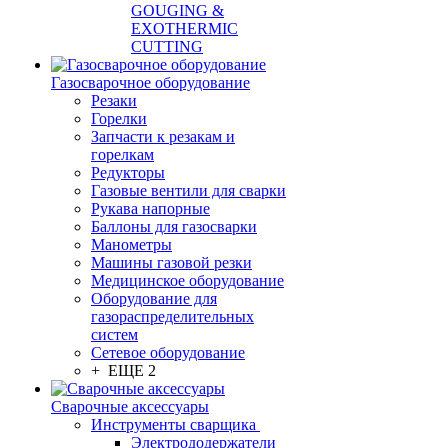
GOUGING &
EXOTHERMIC
CUTTING
Газосварочное оборудование
Резаки
Горелки
Запчасти к резакам и
горелкам
Редукторы
Газовые вентили для сварки
Рукава напорные
Баллоны для газосварки
Манометры
Машины газовой резки
Медицинское оборудование
Оборудование для
газораспределительных
систем
Сетевое оборудование
+ ЕЩЕ 2
Сварочные аксессуары
Инструменты сварщика
Электрододержатели