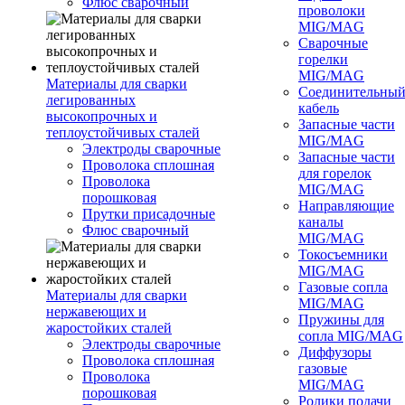
Флюс сварочный
проволоки
MIG/MAG
Сварочные
горелки
MIG/MAG
Материалы для сварки
Соединительны
легированных
кабель
высокопрочных и
Запасные части
теплоустойчивых сталей
MIG/MAG
Электроды сварочные
Запасные части
Проволока сплошная
для горелок
Проволока
MIG/MAG
порошковая
Направляющие
Прутки присадочные
каналы
Флюс сварочный
MIG/MAG
Токосъемники
MIG/MAG
Газовые сопла
Материалы для сварки
MIG/MAG
нержавеющих и
Пружины для
жаростойких сталей
сопла MIG/MAG
Электроды сварочные
Диффузоры
Проволока сплошная
газовые
Проволока
MIG/MAG
порошковая
Ролики подачи