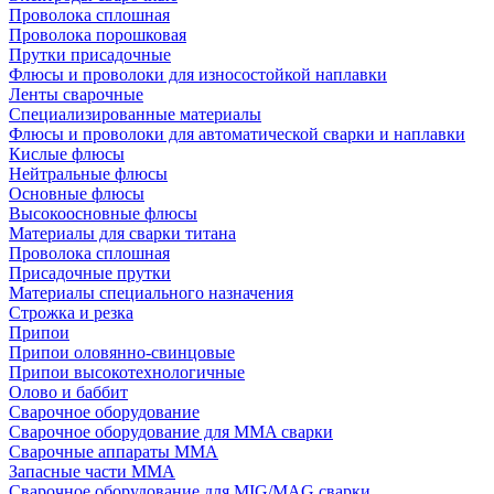
Проволока сплошная
Проволока порошковая
Прутки присадочные
Флюсы и проволоки для износостойкой наплавки
Ленты сварочные
Специализированные материалы
Флюсы и проволоки для автоматической сварки и наплавки
Кислые флюсы
Нейтральные флюсы
Основные флюсы
Высокоосновные флюсы
Материалы для сварки титана
Проволока сплошная
Присадочные прутки
Материалы специального назначения
Строжка и резка
Припои
Припои оловянно-свинцовые
Припои высокотехнологичные
Олово и баббит
Сварочное оборудование
Сварочное оборудование для MMA сварки
Сварочные аппараты MMA
Запасные части MMA
Сварочное оборудование для MIG/MAG сварки