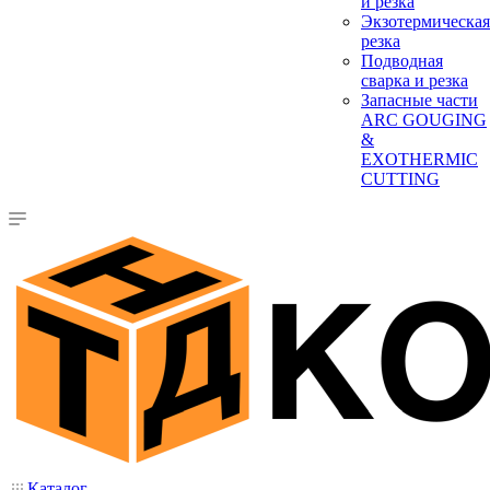
и резка
Экзотермическая
резка
Подводная
сварка и резка
Запасные части
ARC GOUGING
&
EXOTHERMIC
CUTTING
Каталог