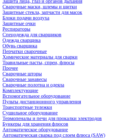
Защита лица, глаз и органов дыхания
Сварочные маски, шлемы и щитки
Защитные стекла, запчасти для масок
Блоки подачи воздуха
Защитные очки
Респираторы
Спецодежда для сварщиков
Одежда сварщика
Обувь сварщика
Перчатки сварочные
Химические материалы для сварки
Травильные пасты, спреи, флюсы
Прочее
Сварочные шторы
Сварочные занавесы
Сварочные полотна и одеяла
Комплектующие
Вспомогательное оборудование
Пульты дистанционного управления
Транспортные тележки
Сушильное оборудование
Термопеналы и печи для прокалки электродов
Бункеры для хранения флюсов
Автоматическое оборудование
Автоматическая сварка под слоем флюса (SAW)