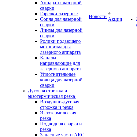
Аппараты лазерной
сварки
Горелки лазерные
Новости
Сопла для лазерной
Акции
сварки
Линзы для лазерной
сварки
Ролики подающего
механизма для
лазерного аппарата
Каналы
направляющие для
лазерного аппарата
Уплотнительные
кольца для лазерной
сварки
Дуговая строжка и
экзотермическая резка
Воздушно-дуговая
строжка и резка
Экзотермическая
резка
Подводная сварка и
резка
Запасные части ARC