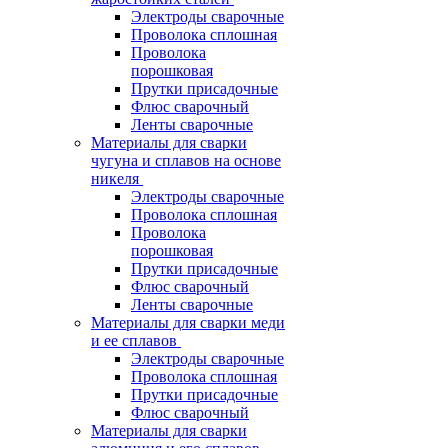
Электроды сварочные
Проволока сплошная
Проволока
порошковая
Прутки присадочные
Флюс сварочный
Ленты сварочные
Материалы для сварки
чугуна и сплавов на основе
никеля
Электроды сварочные
Проволока сплошная
Проволока
порошковая
Прутки присадочные
Флюс сварочный
Ленты сварочные
Материалы для сварки меди
и ее сплавов
Электроды сварочные
Проволока сплошная
Прутки присадочные
Флюс сварочный
Материалы для сварки