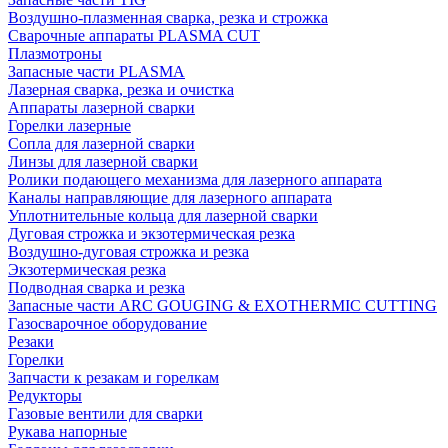
Воздушно-плазменная сварка, резка и строжка
Сварочные аппараты PLASMA CUT
Плазмотроны
Запасные части PLASMA
Лазерная сварка, резка и очистка
Аппараты лазерной сварки
Горелки лазерные
Сопла для лазерной сварки
Линзы для лазерной сварки
Ролики подающего механизма для лазерного аппарата
Каналы направляющие для лазерного аппарата
Уплотнительные кольца для лазерной сварки
Дуговая строжка и экзотермическая резка
Воздушно-дуговая строжка и резка
Экзотермическая резка
Подводная сварка и резка
Запасные части ARC GOUGING & EXOTHERMIC CUTTING
Газосварочное оборудование
Резаки
Горелки
Запчасти к резакам и горелкам
Редукторы
Газовые вентили для сварки
Рукава напорные