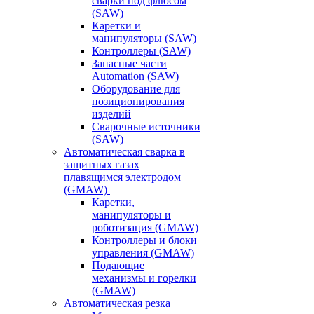
сварки под флюсом
(SAW)
Каретки и
манипуляторы (SAW)
Контроллеры (SAW)
Запасные части
Automation (SAW)
Оборудование для
позиционирования
изделий
Сварочные источники
(SAW)
Автоматическая сварка в
защитных газах
плавящимся электродом
(GMAW)
Каретки,
манипуляторы и
роботизация (GMAW)
Контроллеры и блоки
управления (GMAW)
Подающие
механизмы и горелки
(GMAW)
Автоматическая резка