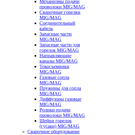
Механизмы подачи
проволоки MIG/MAG
Сварочные горелки
MIG/MAG
Соединительный
кабель
Запасные части
MIG/MAG
Запасные части для
горелок MIG/MAG
Направляющие
каналы MIG/MAG
Токосъемники
MIG/MAG
Газовые сопла
MIG/MAG
Пружины для сопла
MIG/MAG
Диффузоры газовые
MIG/MAG
Ролики подачи
проволоки MIG/MAG
Шейки горелок
(гусаки) MIG/MAG
Сварочное оборудование