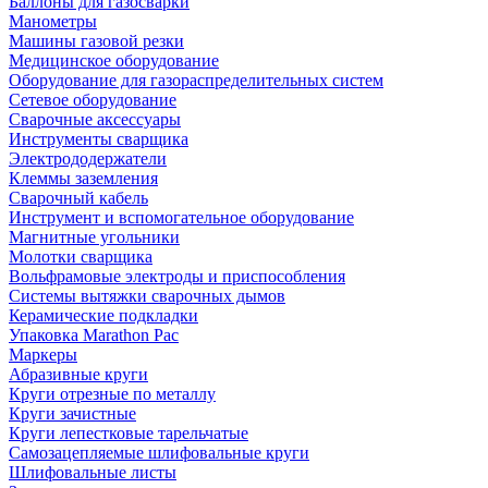
Баллоны для газосварки
Манометры
Машины газовой резки
Медицинское оборудование
Оборудование для газораспределительных систем
Сетевое оборудование
Сварочные аксессуары
Инструменты сварщика
Электрододержатели
Клеммы заземления
Сварочный кабель
Инструмент и вспомогательное оборудование
Магнитные угольники
Молотки сварщика
Вольфрамовые электроды и приспособления
Системы вытяжки сварочных дымов
Керамические подкладки
Упаковка Marathon Pac
Маркеры
Абразивные круги
Круги отрезные по металлу
Круги зачистные
Круги лепестковые тарельчатые
Самозацепляемые шлифовальные круги
Шлифовальные листы