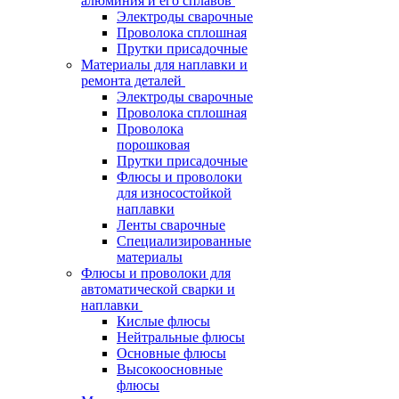
алюминия и его сплавов
Электроды сварочные
Проволока сплошная
Прутки присадочные
Материалы для наплавки и
ремонта деталей
Электроды сварочные
Проволока сплошная
Проволока
порошковая
Прутки присадочные
Флюсы и проволоки
для износостойкой
наплавки
Ленты сварочные
Специализированные
материалы
Флюсы и проволоки для
автоматической сварки и
наплавки
Кислые флюсы
Нейтральные флюсы
Основные флюсы
Высокоосновные
флюсы