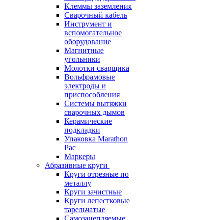
Клеммы заземления
Сварочный кабель
Инструмент и
вспомогательное
оборудование
Магнитные
угольники
Молотки сварщика
Вольфрамовые
электроды и
приспособления
Системы вытяжки
сварочных дымов
Керамические
подкладки
Упаковка Marathon
Pac
Маркеры
Абразивные круги
Круги отрезные по
металлу
Круги зачистные
Круги лепестковые
тарельчатые
Самозацепляемые