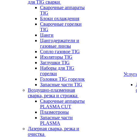
для TIG сварки
Сварочные аппараты
TIG
Блоки охлаждения
Сварочные горелки
TIG
Цанги
Цангодержатели и
газовые линзы
Сопло газовое TIG
Изоляторы TIG
Заглушки TIG
Наборы для TIG
горелки
Услуг
Головки TIG горелок
Запасные части TIG
Воздушно-плазменная
сварка, резка и строжка
Сварочные аппараты
PLASMA CUT
Плазмотроны
Запасные части
PLASMA
Лазерная сварка, резка и
очистка