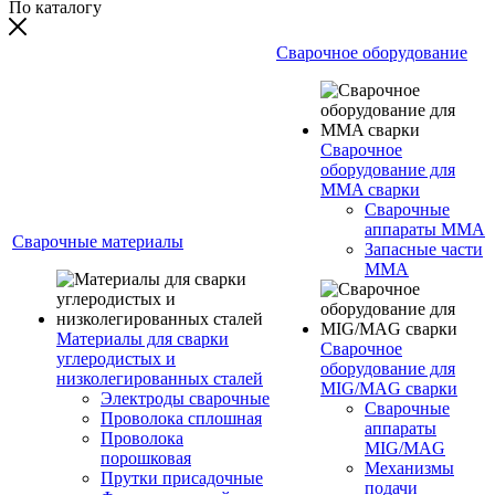
По каталогу
Сварочное оборудование
Сварочное
оборудование для
MMA сварки
Сварочные
аппараты MMA
Сварочные материалы
Запасные части
MMA
Материалы для сварки
Сварочное
углеродистых и
оборудование для
низколегированных сталей
MIG/MAG сварки
Электроды сварочные
Сварочные
Проволока сплошная
аппараты
Проволока
MIG/MAG
порошковая
Механизмы
Прутки присадочные
подачи