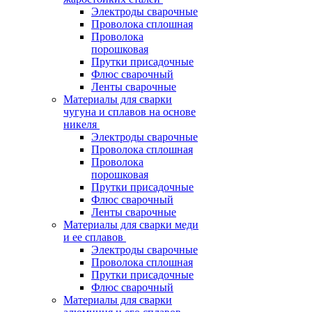
Электроды сварочные
Проволока сплошная
Проволока
порошковая
Прутки присадочные
Флюс сварочный
Ленты сварочные
Материалы для сварки
чугуна и сплавов на основе
никеля
Электроды сварочные
Проволока сплошная
Проволока
порошковая
Прутки присадочные
Флюс сварочный
Ленты сварочные
Материалы для сварки меди
и ее сплавов
Электроды сварочные
Проволока сплошная
Прутки присадочные
Флюс сварочный
Материалы для сварки