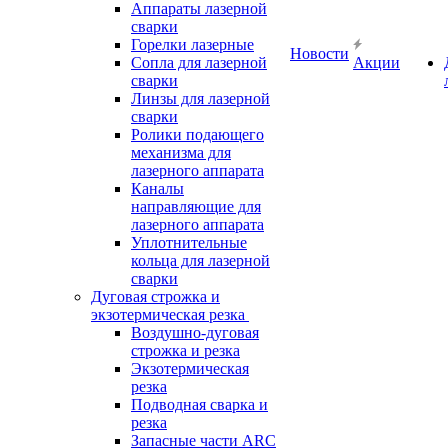
Аппараты лазерной
сварки
Горелки лазерные
Новости
Сопла для лазерной
Акции
сварки
Линзы для лазерной
сварки
Ролики подающего
механизма для
лазерного аппарата
Каналы
направляющие для
лазерного аппарата
Уплотнительные
кольца для лазерной
сварки
Дуговая строжка и
экзотермическая резка
Воздушно-дуговая
строжка и резка
Экзотермическая
резка
Подводная сварка и
резка
Запасные части ARC