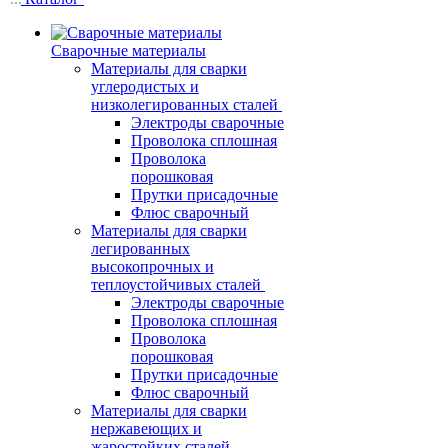
Сварочные материалы
Материалы для сварки
углеродистых и
низколегированных сталей
Электроды сварочные
Проволока сплошная
Проволока
порошковая
Прутки присадочные
Флюс сварочный
Материалы для сварки
легированных
высокопрочных и
теплоустойчивых сталей
Электроды сварочные
Проволока сплошная
Проволока
порошковая
Прутки присадочные
Флюс сварочный
Материалы для сварки
нержавеющих и
жаростойких сталей