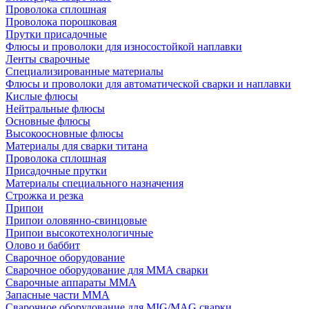
Проволока сплошная
Проволока порошковая
Прутки присадочные
Флюсы и проволоки для износостойкой наплавки
Ленты сварочные
Специализированные материалы
Флюсы и проволоки для автоматической сварки и наплавки
Кислые флюсы
Нейтральные флюсы
Основные флюсы
Высокоосновные флюсы
Материалы для сварки титана
Проволока сплошная
Присадочные прутки
Материалы специального назначения
Строжка и резка
Припои
Припои оловянно-свинцовые
Припои высокотехнологичные
Олово и баббит
Сварочное оборудование
Сварочное оборудование для MMA сварки
Сварочные аппараты MMA
Запасные части MMA
Сварочное оборудование для MIG/MAG сварки