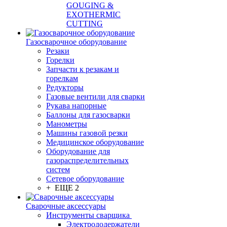
GOUGING &
EXOTHERMIC
CUTTING
Газосварочное оборудование
Резаки
Горелки
Запчасти к резакам и
горелкам
Редукторы
Газовые вентили для сварки
Рукава напорные
Баллоны для газосварки
Манометры
Машины газовой резки
Медицинское оборудование
Оборудование для
газораспределительных
систем
Сетевое оборудование
+ ЕЩЕ 2
Сварочные аксессуары
Инструменты сварщика
Электрододержатели