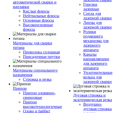
автоматической сварки и
Горелки
наплавки
лазерные
Кислые флюсы
Сопла для
Нейтральные флюсы
лазерной сварки
Основные флюсы
Линзы для
Высокоосновные
лазерной сварки
флюсы
Ролики
подающего
механизма для
Материалы для сварки
лазерного
титана
аппарата
Проволока сплошная
Каналы
Присадочные прутки
направляющие
для лазерного
аппарата
Материалы специального
Уплотнительные
назначения
кольца для
Строжка и резка
лазерной сварки
Припои
Припои оловянно-
Дуговая строжка и
свинцовые
экзотермическая резка
Припои
Воздушно-
высокотехнологичные
дуговая строжка
Олово и баббит