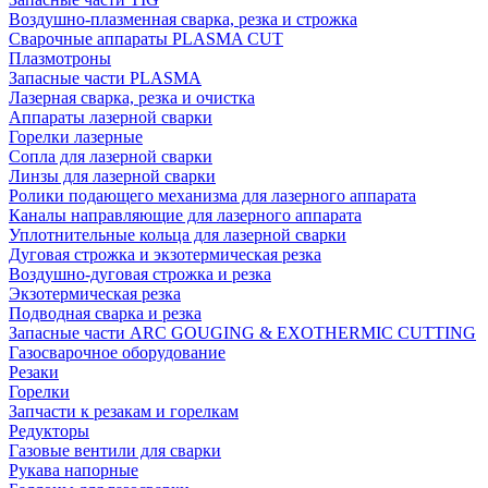
Воздушно-плазменная сварка, резка и строжка
Сварочные аппараты PLASMA CUT
Плазмотроны
Запасные части PLASMA
Лазерная сварка, резка и очистка
Аппараты лазерной сварки
Горелки лазерные
Сопла для лазерной сварки
Линзы для лазерной сварки
Ролики подающего механизма для лазерного аппарата
Каналы направляющие для лазерного аппарата
Уплотнительные кольца для лазерной сварки
Дуговая строжка и экзотермическая резка
Воздушно-дуговая строжка и резка
Экзотермическая резка
Подводная сварка и резка
Запасные части ARC GOUGING & EXOTHERMIC CUTTING
Газосварочное оборудование
Резаки
Горелки
Запчасти к резакам и горелкам
Редукторы
Газовые вентили для сварки
Рукава напорные