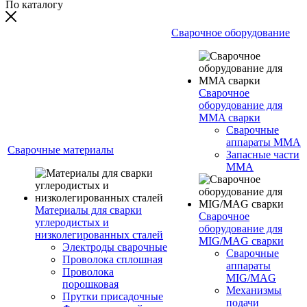
По каталогу
Сварочное оборудование
Сварочное
оборудование для
MMA сварки
Сварочные
аппараты MMA
Сварочные материалы
Запасные части
MMA
Материалы для сварки
Сварочное
углеродистых и
оборудование для
низколегированных сталей
MIG/MAG сварки
Электроды сварочные
Сварочные
Проволока сплошная
аппараты
Проволока
MIG/MAG
порошковая
Механизмы
Прутки присадочные
подачи