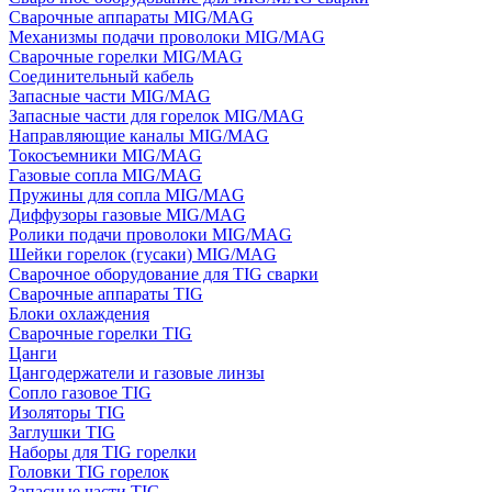
Сварочные аппараты MIG/MAG
Механизмы подачи проволоки MIG/MAG
Сварочные горелки MIG/MAG
Соединительный кабель
Запасные части MIG/MAG
Запасные части для горелок MIG/MAG
Направляющие каналы MIG/MAG
Токосъемники MIG/MAG
Газовые сопла MIG/MAG
Пружины для сопла MIG/MAG
Диффузоры газовые MIG/MAG
Ролики подачи проволоки MIG/MAG
Шейки горелок (гусаки) MIG/MAG
Сварочное оборудование для TIG сварки
Сварочные аппараты TIG
Блоки охлаждения
Сварочные горелки TIG
Цанги
Цангодержатели и газовые линзы
Сопло газовое TIG
Изоляторы TIG
Заглушки TIG
Наборы для TIG горелки
Головки TIG горелок
Запасные части TIG