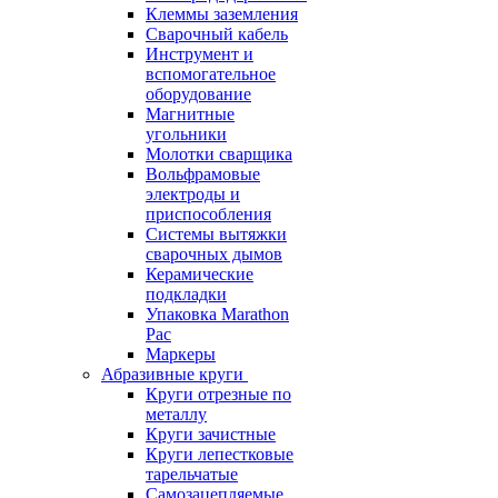
Клеммы заземления
Сварочный кабель
Инструмент и
вспомогательное
оборудование
Магнитные
угольники
Молотки сварщика
Вольфрамовые
электроды и
приспособления
Системы вытяжки
сварочных дымов
Керамические
подкладки
Упаковка Marathon
Pac
Маркеры
Абразивные круги
Круги отрезные по
металлу
Круги зачистные
Круги лепестковые
тарельчатые
Самозацепляемые