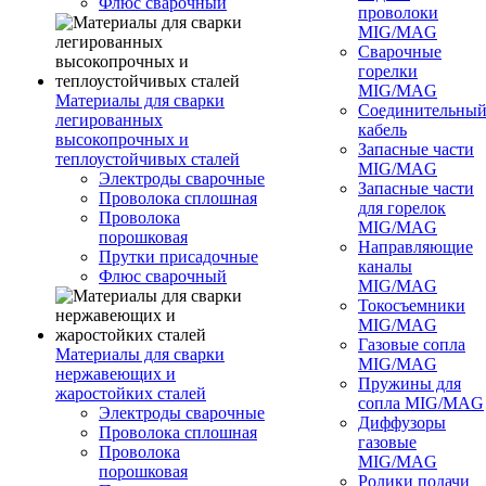
Флюс сварочный
проволоки
MIG/MAG
Сварочные
горелки
MIG/MAG
Материалы для сварки
Соединительны
легированных
кабель
высокопрочных и
Запасные части
теплоустойчивых сталей
MIG/MAG
Электроды сварочные
Запасные части
Проволока сплошная
для горелок
Проволока
MIG/MAG
порошковая
Направляющие
Прутки присадочные
каналы
Флюс сварочный
MIG/MAG
Токосъемники
MIG/MAG
Газовые сопла
Материалы для сварки
MIG/MAG
нержавеющих и
Пружины для
жаростойких сталей
сопла MIG/MAG
Электроды сварочные
Диффузоры
Проволока сплошная
газовые
Проволока
MIG/MAG
порошковая
Ролики подачи