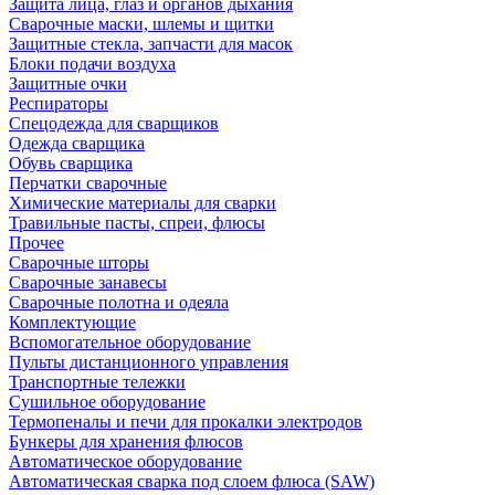
Защита лица, глаз и органов дыхания
Сварочные маски, шлемы и щитки
Защитные стекла, запчасти для масок
Блоки подачи воздуха
Защитные очки
Респираторы
Спецодежда для сварщиков
Одежда сварщика
Обувь сварщика
Перчатки сварочные
Химические материалы для сварки
Травильные пасты, спреи, флюсы
Прочее
Сварочные шторы
Сварочные занавесы
Сварочные полотна и одеяла
Комплектующие
Вспомогательное оборудование
Пульты дистанционного управления
Транспортные тележки
Сушильное оборудование
Термопеналы и печи для прокалки электродов
Бункеры для хранения флюсов
Автоматическое оборудование
Автоматическая сварка под слоем флюса (SAW)