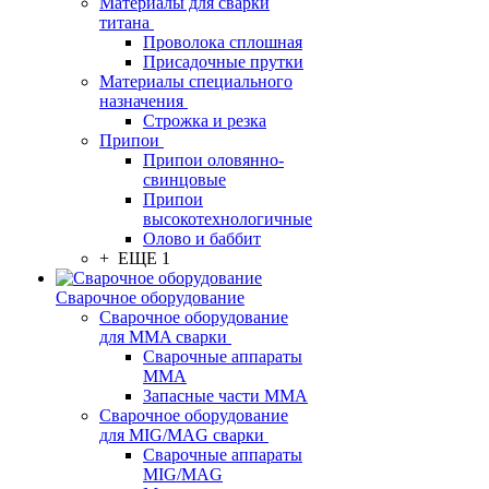
Материалы для сварки
титана
Проволока сплошная
Присадочные прутки
Материалы специального
назначения
Строжка и резка
Припои
Припои оловянно-
свинцовые
Припои
высокотехнологичные
Олово и баббит
+ ЕЩЕ 1
Сварочное оборудование
Сварочное оборудование
для MMA сварки
Сварочные аппараты
MMA
Запасные части MMA
Сварочное оборудование
для MIG/MAG сварки
Сварочные аппараты
MIG/MAG