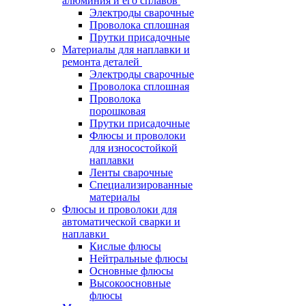
алюминия и его сплавов
Электроды сварочные
Проволока сплошная
Прутки присадочные
Материалы для наплавки и
ремонта деталей
Электроды сварочные
Проволока сплошная
Проволока
порошковая
Прутки присадочные
Флюсы и проволоки
для износостойкой
наплавки
Ленты сварочные
Специализированные
материалы
Флюсы и проволоки для
автоматической сварки и
наплавки
Кислые флюсы
Нейтральные флюсы
Основные флюсы
Высокоосновные
флюсы