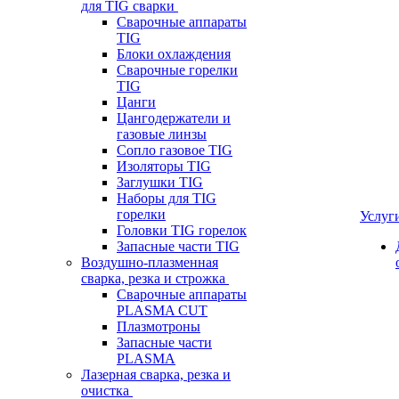
для TIG сварки
Сварочные аппараты
TIG
Блоки охлаждения
Сварочные горелки
TIG
Цанги
Цангодержатели и
газовые линзы
Сопло газовое TIG
Изоляторы TIG
Заглушки TIG
Наборы для TIG
горелки
Услуг
Головки TIG горелок
Запасные части TIG
Воздушно-плазменная
сварка, резка и строжка
Сварочные аппараты
PLASMA CUT
Плазмотроны
Запасные части
PLASMA
Лазерная сварка, резка и
очистка