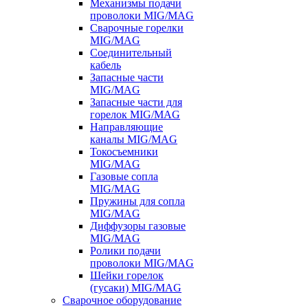
Механизмы подачи
проволоки MIG/MAG
Сварочные горелки
MIG/MAG
Соединительный
кабель
Запасные части
MIG/MAG
Запасные части для
горелок MIG/MAG
Направляющие
каналы MIG/MAG
Токосъемники
MIG/MAG
Газовые сопла
MIG/MAG
Пружины для сопла
MIG/MAG
Диффузоры газовые
MIG/MAG
Ролики подачи
проволоки MIG/MAG
Шейки горелок
(гусаки) MIG/MAG
Сварочное оборудование