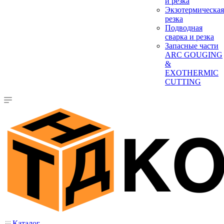
и резка
Экзотермическая
резка
Подводная
сварка и резка
Запасные части
ARC GOUGING
&
EXOTHERMIC
CUTTING
Каталог