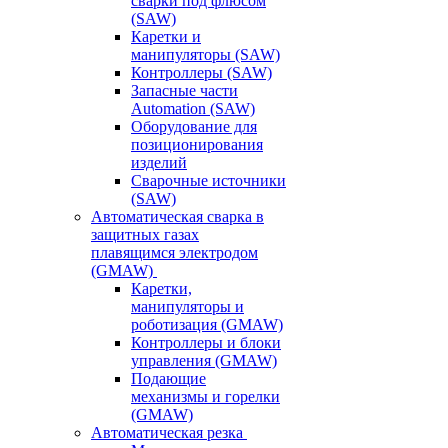
сварки под флюсом
(SAW)
Каретки и
манипуляторы (SAW)
Контроллеры (SAW)
Запасные части
Automation (SAW)
Оборудование для
позиционирования
изделий
Сварочные источники
(SAW)
Автоматическая сварка в
защитных газах
плавящимся электродом
(GMAW)
Каретки,
манипуляторы и
роботизация (GMAW)
Контроллеры и блоки
управления (GMAW)
Подающие
механизмы и горелки
(GMAW)
Автоматическая резка