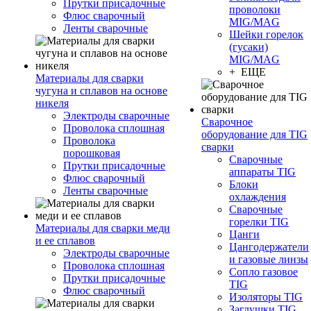
Прутки присадочные
проволоки
Флюс сварочный
MIG/MAG
Ленты сварочные
Шейки горелок
(гусаки)
MIG/MAG
+ ЕЩЕ
Материалы для сварки
чугуна и сплавов на основе
никеля
Электроды сварочные
Сварочное
Проволока сплошная
оборудование для TIG
Проволока
сварки
порошковая
Сварочные
Прутки присадочные
аппараты TIG
Флюс сварочный
Блоки
Ленты сварочные
охлаждения
Сварочные
горелки TIG
Материалы для сварки меди
Цанги
и ее сплавов
Цангодержатели
Электроды сварочные
и газовые линзы
Проволока сплошная
Сопло газовое
Прутки присадочные
TIG
Флюс сварочный
Изоляторы TIG
Заглушки TIG