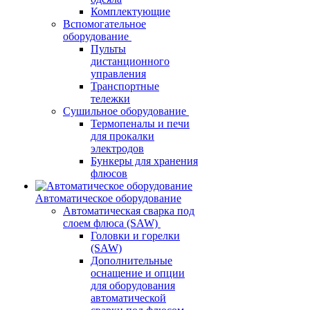
Комплектующие
Вспомогательное
оборудование
Пульты
дистанционного
управления
Транспортные
тележки
Сушильное оборудование
Термопеналы и печи
для прокалки
электродов
Бункеры для хранения
флюсов
Автоматическое оборудование
Автоматическая сварка под
слоем флюса (SAW)
Головки и горелки
(SAW)
Дополнительные
оснащение и опции
для оборудования
автоматической