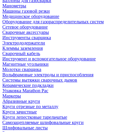
Баллоны для газосварки
Манометры
Машины газовой резки
Медицинское оборудование
Оборудование для газораспределительных систем
Сетевое оборудование
Сварочные аксессуары
Инструменты сварщика
Электрододержатели
Клеммы заземления
Сварочный кабель
Инструмент и вспомогательное оборудование
Магнитные угольники
Молотки сварщика
Вольфрамовые электроды и приспособления
Системы вытяжки сварочных дымов
Керамические подкладки
Упаковка Marathon Pac
Маркеры
Абразивные круги
Круги отрезные по металлу
Круги зачистные
Круги лепестковые тарельчатые
Самозацепляемые шлифовальные круги
Шлифовальные листы