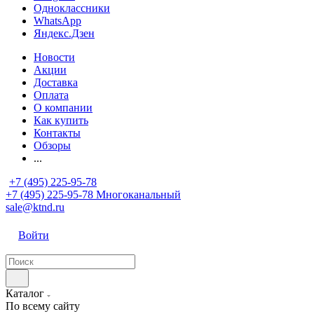
Одноклассники
WhatsApp
Яндекс.Дзен
Новости
Акции
Доставка
Оплата
О компании
Как купить
Контакты
Обзоры
...
+7 (495) 225-95-78
+7 (495) 225-95-78
Многоканальный
sale@ktnd.ru
Войти
Каталог
По всему сайту