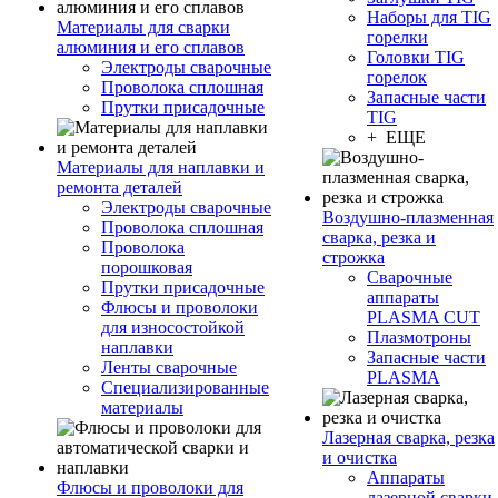
Наборы для TIG
Материалы для сварки
горелки
алюминия и его сплавов
Головки TIG
Электроды сварочные
горелок
Проволока сплошная
Запасные части
Прутки присадочные
TIG
+ ЕЩЕ
Материалы для наплавки и
ремонта деталей
Электроды сварочные
Воздушно-плазменная
Проволока сплошная
сварка, резка и
Проволока
строжка
порошковая
Сварочные
Прутки присадочные
аппараты
Флюсы и проволоки
PLASMA CUT
для износостойкой
Плазмотроны
наплавки
Запасные части
Ленты сварочные
PLASMA
Специализированные
материалы
Лазерная сварка, резка
и очистка
Аппараты
Флюсы и проволоки для
лазерной сварки