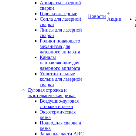
Аппараты лазерной
сварки
Горелки лазерные
Новости
Сопла для лазерной
Акции
сварки
Линзы для лазерной
сварки
Ролики подающего
механизма для
лазерного аппарата
Каналы
направляющие для
лазерного аппарата
Уплотнительные
кольца для лазерной
сварки
Дуговая строжка и
экзотермическая резка
Воздушно-дуговая
строжка и резка
Экзотермическая
резка
Подводная сварка и
резка
Запасные части ARC