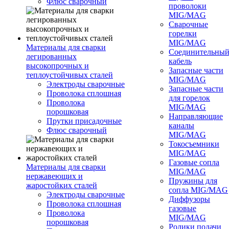
Флюс сварочный
проволоки
MIG/MAG
Сварочные
горелки
MIG/MAG
Материалы для сварки
Соединительны
легированных
кабель
высокопрочных и
Запасные части
теплоустойчивых сталей
MIG/MAG
Электроды сварочные
Запасные части
Проволока сплошная
для горелок
Проволока
MIG/MAG
порошковая
Направляющие
Прутки присадочные
каналы
Флюс сварочный
MIG/MAG
Токосъемники
MIG/MAG
Газовые сопла
Материалы для сварки
MIG/MAG
нержавеющих и
Пружины для
жаростойких сталей
сопла MIG/MAG
Электроды сварочные
Диффузоры
Проволока сплошная
газовые
Проволока
MIG/MAG
порошковая
Ролики подачи