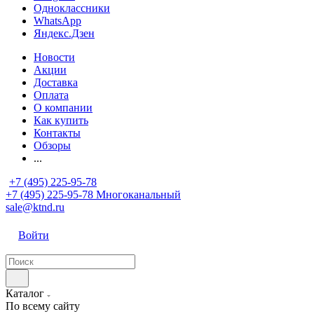
Одноклассники
WhatsApp
Яндекс.Дзен
Новости
Акции
Доставка
Оплата
О компании
Как купить
Контакты
Обзоры
...
+7 (495) 225-95-78
+7 (495) 225-95-78
Многоканальный
sale@ktnd.ru
Войти
Каталог
По всему сайту