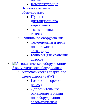
Комплектующие
Вспомогательное
оборудование
Пульты
дистанционного
управления
Транспортные
тележки
Сушильное оборудование
Термопеналы и печи
для прокалки
электродов
Бункеры для хранения
флюсов
Автоматическое оборудование
Автоматическая сварка под
слоем флюса (SAW)
Головки и горелки
(SAW)
Дополнительные
оснащение и опции
для оборудования
автоматической