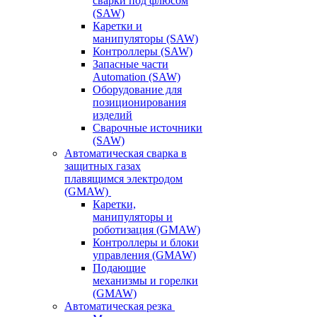
сварки под флюсом
(SAW)
Каретки и
манипуляторы (SAW)
Контроллеры (SAW)
Запасные части
Automation (SAW)
Оборудование для
позиционирования
изделий
Сварочные источники
(SAW)
Автоматическая сварка в
защитных газах
плавящимся электродом
(GMAW)
Каретки,
манипуляторы и
роботизация (GMAW)
Контроллеры и блоки
управления (GMAW)
Подающие
механизмы и горелки
(GMAW)
Автоматическая резка