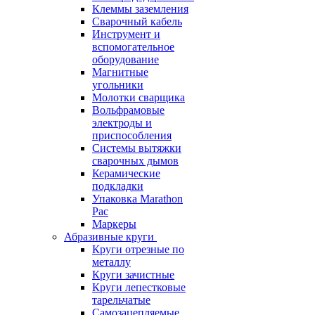
Клеммы заземления
Сварочный кабель
Инструмент и
вспомогательное
оборудование
Магнитные
угольники
Молотки сварщика
Вольфрамовые
электроды и
приспособления
Системы вытяжки
сварочных дымов
Керамические
подкладки
Упаковка Marathon
Pac
Маркеры
Абразивные круги
Круги отрезные по
металлу
Круги зачистные
Круги лепестковые
тарельчатые
Самозацепляемые