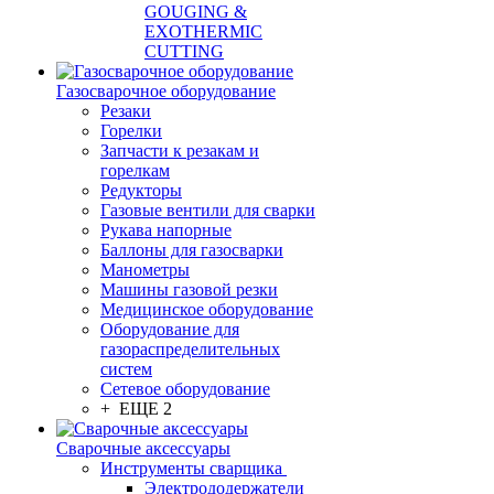
GOUGING &
EXOTHERMIC
CUTTING
Газосварочное оборудование
Резаки
Горелки
Запчасти к резакам и
горелкам
Редукторы
Газовые вентили для сварки
Рукава напорные
Баллоны для газосварки
Манометры
Машины газовой резки
Медицинское оборудование
Оборудование для
газораспределительных
систем
Сетевое оборудование
+ ЕЩЕ 2
Сварочные аксессуары
Инструменты сварщика
Электрододержатели