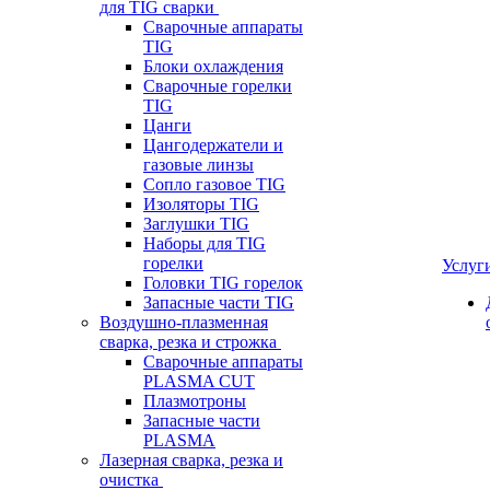
для TIG сварки
Сварочные аппараты
TIG
Блоки охлаждения
Сварочные горелки
TIG
Цанги
Цангодержатели и
газовые линзы
Сопло газовое TIG
Изоляторы TIG
Заглушки TIG
Наборы для TIG
горелки
Услуг
Головки TIG горелок
Запасные части TIG
Воздушно-плазменная
сварка, резка и строжка
Сварочные аппараты
PLASMA CUT
Плазмотроны
Запасные части
PLASMA
Лазерная сварка, резка и
очистка