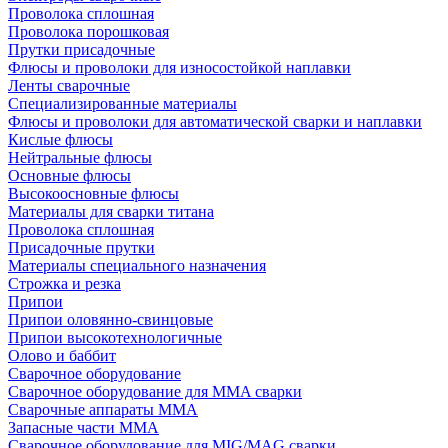
Проволока сплошная
Проволока порошковая
Прутки присадочные
Флюсы и проволоки для износостойкой наплавки
Ленты сварочные
Специализированные материалы
Флюсы и проволоки для автоматической сварки и наплавки
Кислые флюсы
Нейтральные флюсы
Основные флюсы
Высокоосновные флюсы
Материалы для сварки титана
Проволока сплошная
Присадочные прутки
Материалы специального назначения
Строжка и резка
Припои
Припои оловянно-свинцовые
Припои высокотехнологичные
Олово и баббит
Сварочное оборудование
Сварочное оборудование для MMA сварки
Сварочные аппараты MMA
Запасные части MMA
Сварочное оборудование для MIG/MAG сварки