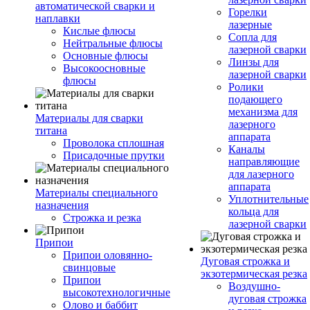
автоматической сварки и
Горелки
наплавки
лазерные
Кислые флюсы
Сопла для
Нейтральные флюсы
лазерной сварки
Основные флюсы
Линзы для
Высокоосновные
лазерной сварки
флюсы
Ролики
подающего
механизма для
Материалы для сварки
лазерного
титана
аппарата
Проволока сплошная
Каналы
Присадочные прутки
направляющие
для лазерного
аппарата
Материалы специального
Уплотнительные
назначения
кольца для
Строжка и резка
лазерной сварки
Припои
Припои оловянно-
Дуговая строжка и
свинцовые
экзотермическая резка
Припои
Воздушно-
высокотехнологичные
дуговая строжка
Олово и баббит