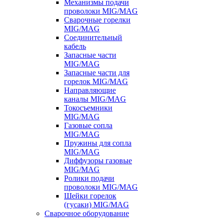
Механизмы подачи
проволоки MIG/MAG
Сварочные горелки
MIG/MAG
Соединительный
кабель
Запасные части
MIG/MAG
Запасные части для
горелок MIG/MAG
Направляющие
каналы MIG/MAG
Токосъемники
MIG/MAG
Газовые сопла
MIG/MAG
Пружины для сопла
MIG/MAG
Диффузоры газовые
MIG/MAG
Ролики подачи
проволоки MIG/MAG
Шейки горелок
(гусаки) MIG/MAG
Сварочное оборудование