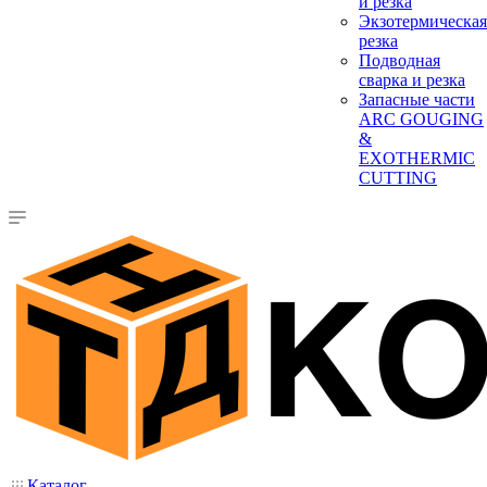
и резка
Экзотермическая
резка
Подводная
сварка и резка
Запасные части
ARC GOUGING
&
EXOTHERMIC
CUTTING
Каталог