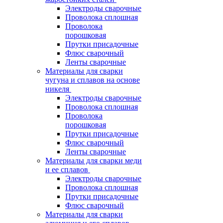
Электроды сварочные
Проволока сплошная
Проволока
порошковая
Прутки присадочные
Флюс сварочный
Ленты сварочные
Материалы для сварки
чугуна и сплавов на основе
никеля
Электроды сварочные
Проволока сплошная
Проволока
порошковая
Прутки присадочные
Флюс сварочный
Ленты сварочные
Материалы для сварки меди
и ее сплавов
Электроды сварочные
Проволока сплошная
Прутки присадочные
Флюс сварочный
Материалы для сварки