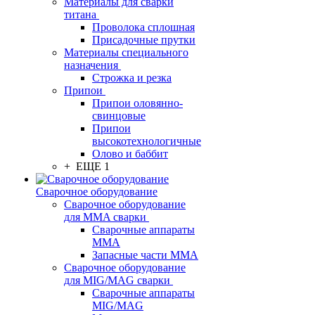
Материалы для сварки
титана
Проволока сплошная
Присадочные прутки
Материалы специального
назначения
Строжка и резка
Припои
Припои оловянно-
свинцовые
Припои
высокотехнологичные
Олово и баббит
+ ЕЩЕ 1
Сварочное оборудование
Сварочное оборудование
для MMA сварки
Сварочные аппараты
MMA
Запасные части MMA
Сварочное оборудование
для MIG/MAG сварки
Сварочные аппараты
MIG/MAG