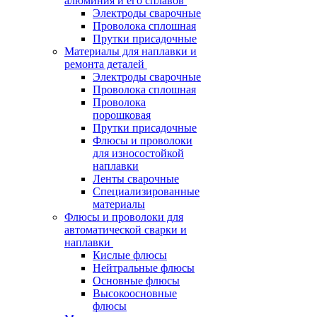
алюминия и его сплавов
Электроды сварочные
Проволока сплошная
Прутки присадочные
Материалы для наплавки и
ремонта деталей
Электроды сварочные
Проволока сплошная
Проволока
порошковая
Прутки присадочные
Флюсы и проволоки
для износостойкой
наплавки
Ленты сварочные
Специализированные
материалы
Флюсы и проволоки для
автоматической сварки и
наплавки
Кислые флюсы
Нейтральные флюсы
Основные флюсы
Высокоосновные
флюсы