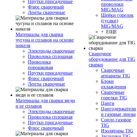
Прутки присадочные
проволоки
Флюс сварочный
MIG/MAG
Ленты сварочные
Шейки горелок
(гусаки)
MIG/MAG
+ ЕЩЕ
Материалы для сварки
чугуна и сплавов на основе
никеля
Электроды сварочные
Сварочное
Проволока сплошная
оборудование для TIG
Проволока
сварки
порошковая
Сварочные
Прутки присадочные
аппараты TIG
Флюс сварочный
Блоки
Ленты сварочные
охлаждения
Сварочные
горелки TIG
Материалы для сварки меди
Цанги
и ее сплавов
Цангодержатели
Электроды сварочные
и газовые линзы
Проволока сплошная
Сопло газовое
Прутки присадочные
TIG
Флюс сварочный
Изоляторы TIG
Заглушки TIG