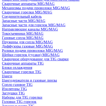
Сварочные аппараты MIG/MAG
Механизмы подачи проволоки MIG/MAG
Сварочные горелки MIG/MAG
Соединительный кабель
Запасные части MIG/MAG
Запасные части для горелок MIG/MAG
Направляющие каналы MIG/MAG
Токосъемники MIG/MAG
Газовые сопла MIG/MAG
Пружины для сопла MIG/MAG
Диффузоры газовые MIG/MAG
Ролики подачи проволоки MIG/MAG
Шейки горелок (гусаки) MIG/MAG
Сварочное оборудование для TIG сварки
Сварочные аппараты TIG
Блоки охлаждения
Сварочные горелки TIG
Цанги
Цангодержатели и газовые линзы
Сопло газовое TIG
Изоляторы TIG
Заглушки TIG
Наборы для TIG горелки
Головки TIG горелок
Запасные части TIG