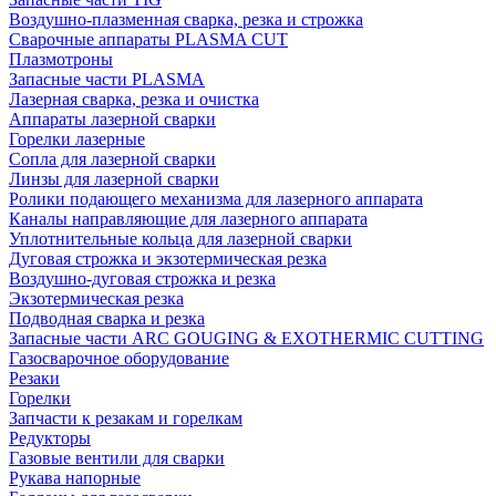
Воздушно-плазменная сварка, резка и строжка
Сварочные аппараты PLASMA CUT
Плазмотроны
Запасные части PLASMA
Лазерная сварка, резка и очистка
Аппараты лазерной сварки
Горелки лазерные
Сопла для лазерной сварки
Линзы для лазерной сварки
Ролики подающего механизма для лазерного аппарата
Каналы направляющие для лазерного аппарата
Уплотнительные кольца для лазерной сварки
Дуговая строжка и экзотермическая резка
Воздушно-дуговая строжка и резка
Экзотермическая резка
Подводная сварка и резка
Запасные части ARC GOUGING & EXOTHERMIC CUTTING
Газосварочное оборудование
Резаки
Горелки
Запчасти к резакам и горелкам
Редукторы
Газовые вентили для сварки
Рукава напорные