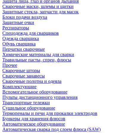
Защита лица, глаз и органов дыхания
Сварочные маски, шлемы и щитки
Защитные стекла, запчасти для масок
Блоки подачи воздуха
Защитные очки
Респираторы
Спецодежда для сварщиков
Одежда сварщика
Обувь сварщика
Перчатки сварочные
Химические материалы для сварки
Травильные пасты, спреи, флюсы
Прочее
Сварочные шторы
Сварочные занавесы
Сварочные полотна и одеяла
Комплектующие
Вспомогательное оборудование
Пульты дистанционного управления
Транспортные тележки
Сушильное оборудование
Термопеналы и печи для прокалки электродов
Бункеры для хранения флюсов
Автоматическое оборудование
Автоматическая сварка под слоем флюса (SAW)