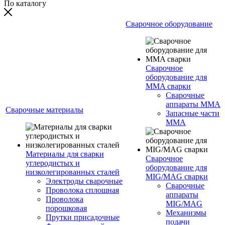
По каталогу
Сварочное оборудование
Сварочное
оборудование для
MMA сварки
Сварочные
аппараты MMA
Сварочные материалы
Запасные части
MMA
Материалы для сварки
Сварочное
углеродистых и
оборудование для
низколегированных сталей
MIG/MAG сварки
Электроды сварочные
Сварочные
Проволока сплошная
аппараты
Проволока
MIG/MAG
порошковая
Механизмы
Прутки присадочные
подачи