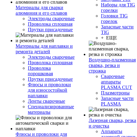
Наборы для TIG
Материалы для сварки
горелки
алюминия и его сплавов
Головки TIG
Электроды сварочные
горелок
Проволока сплошная
Запасные части
Прутки присадочные
TIG
+ ЕЩЕ
Материалы для наплавки и
ремонта деталей
Электроды сварочные
Воздушно-плазменная
Проволока сплошная
сварка, резка и
Проволока
строжка
порошковая
Сварочные
Прутки присадочные
аппараты
Флюсы и проволоки
PLASMA CUT
для износостойкой
Плазмотроны
наплавки
Запасные части
Ленты сварочные
PLASMA
Специализированные
материалы
Лазерная сварка, резка
и очистка
Аппараты
Флюсы и проволоки для
лазерной сварки