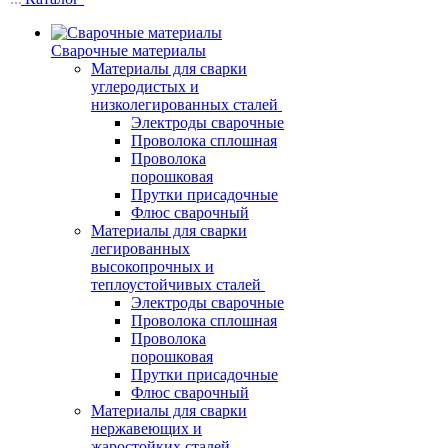
Сварочные материалы
Материалы для сварки
углеродистых и
низколегированных сталей
Электроды сварочные
Проволока сплошная
Проволока
порошковая
Прутки присадочные
Флюс сварочный
Материалы для сварки
легированных
высокопрочных и
теплоустойчивых сталей
Электроды сварочные
Проволока сплошная
Проволока
порошковая
Прутки присадочные
Флюс сварочный
Материалы для сварки
нержавеющих и
жаростойких сталей