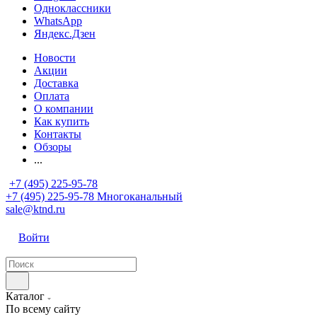
Одноклассники
WhatsApp
Яндекс.Дзен
Новости
Акции
Доставка
Оплата
О компании
Как купить
Контакты
Обзоры
...
+7 (495) 225-95-78
+7 (495) 225-95-78
Многоканальный
sale@ktnd.ru
Войти
Каталог
По всему сайту