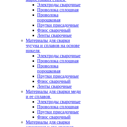
Электроды сварочные
Проволока сплошная
Проволока
порошковая
Прутки присадочные
Флюс сварочный
Ленты сварочные
Материалы для сварки
чугуна и сплавов на основе
никеля
Электроды сварочные
Проволока сплошная
Проволока
порошковая
Прутки присадочные
Флюс сварочный
Ленты сварочные
Материалы для сварки меди
и ее сплавов
Электроды сварочные
Проволока сплошная
Прутки присадочные
Флюс сварочный
Материалы для сварки