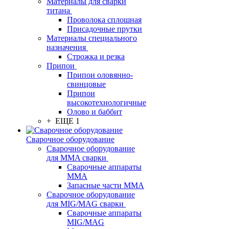
Материалы для сварки
титана
Проволока сплошная
Присадочные прутки
Материалы специального
назначения
Строжка и резка
Припои
Припои оловянно-
свинцовые
Припои
высокотехнологичные
Олово и баббит
+ ЕЩЕ 1
Сварочное оборудование
Сварочное оборудование
для MMA сварки
Сварочные аппараты
MMA
Запасные части MMA
Сварочное оборудование
для MIG/MAG сварки
Сварочные аппараты
MIG/MAG