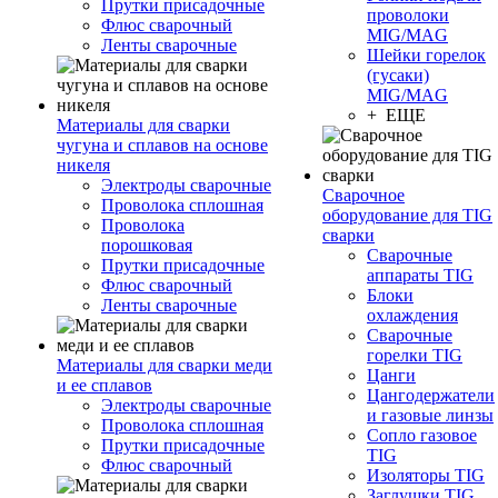
Прутки присадочные
проволоки
Флюс сварочный
MIG/MAG
Ленты сварочные
Шейки горелок
(гусаки)
MIG/MAG
+ ЕЩЕ
Материалы для сварки
чугуна и сплавов на основе
никеля
Электроды сварочные
Сварочное
Проволока сплошная
оборудование для TIG
Проволока
сварки
порошковая
Сварочные
Прутки присадочные
аппараты TIG
Флюс сварочный
Блоки
Ленты сварочные
охлаждения
Сварочные
горелки TIG
Материалы для сварки меди
Цанги
и ее сплавов
Цангодержатели
Электроды сварочные
и газовые линзы
Проволока сплошная
Сопло газовое
Прутки присадочные
TIG
Флюс сварочный
Изоляторы TIG
Заглушки TIG