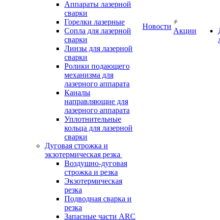
Аппараты лазерной
сварки
Горелки лазерные
Новости
Сопла для лазерной
Акции
сварки
Линзы для лазерной
сварки
Ролики подающего
механизма для
лазерного аппарата
Каналы
направляющие для
лазерного аппарата
Уплотнительные
кольца для лазерной
сварки
Дуговая строжка и
экзотермическая резка
Воздушно-дуговая
строжка и резка
Экзотермическая
резка
Подводная сварка и
резка
Запасные части ARC