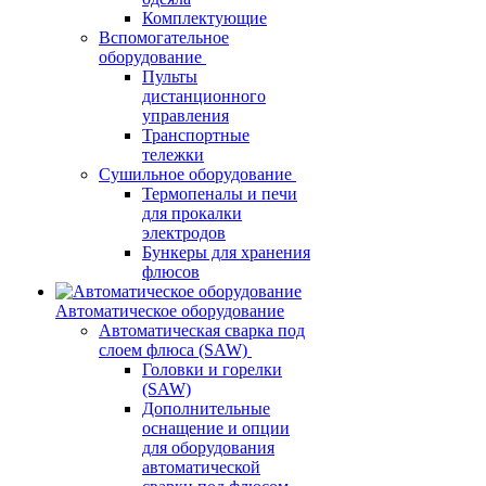
Комплектующие
Вспомогательное
оборудование
Пульты
дистанционного
управления
Транспортные
тележки
Сушильное оборудование
Термопеналы и печи
для прокалки
электродов
Бункеры для хранения
флюсов
Автоматическое оборудование
Автоматическая сварка под
слоем флюса (SAW)
Головки и горелки
(SAW)
Дополнительные
оснащение и опции
для оборудования
автоматической