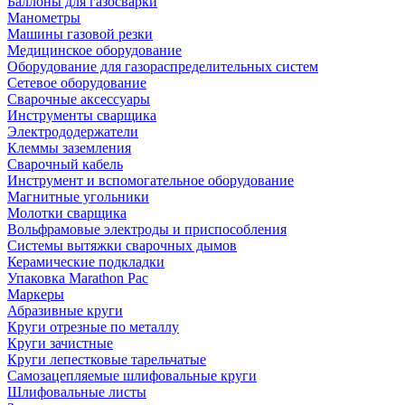
Баллоны для газосварки
Манометры
Машины газовой резки
Медицинское оборудование
Оборудование для газораспределительных систем
Сетевое оборудование
Сварочные аксессуары
Инструменты сварщика
Электрододержатели
Клеммы заземления
Сварочный кабель
Инструмент и вспомогательное оборудование
Магнитные угольники
Молотки сварщика
Вольфрамовые электроды и приспособления
Системы вытяжки сварочных дымов
Керамические подкладки
Упаковка Marathon Pac
Маркеры
Абразивные круги
Круги отрезные по металлу
Круги зачистные
Круги лепестковые тарельчатые
Самозацепляемые шлифовальные круги
Шлифовальные листы