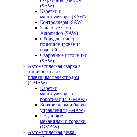
сварки под флюсом
(SAW)
Каретки и
манипуляторы (SAW)
Контроллеры (SAW)
Запасные части
Automation (SAW)
Оборудование для
позиционирования
изделий
Сварочные источники
(SAW)
Автоматическая сварка в
защитных газах
плавящимся электродом
(GMAW)
Каретки,
манипуляторы и
роботизация (GMAW)
Контроллеры и блоки
управления (GMAW)
Подающие
механизмы и горелки
(GMAW)
Автоматическая резка