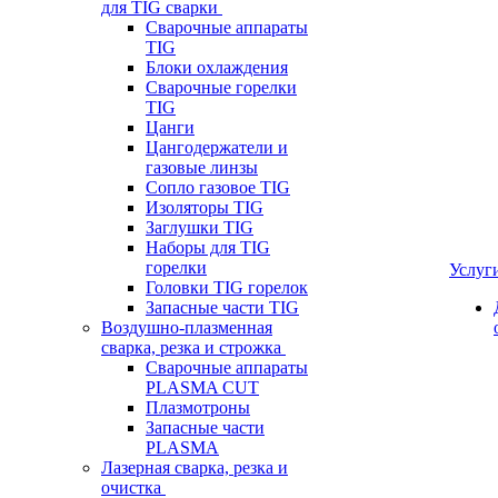
для TIG сварки
Сварочные аппараты
TIG
Блоки охлаждения
Сварочные горелки
TIG
Цанги
Цангодержатели и
газовые линзы
Сопло газовое TIG
Изоляторы TIG
Заглушки TIG
Наборы для TIG
горелки
Услуг
Головки TIG горелок
Запасные части TIG
Воздушно-плазменная
сварка, резка и строжка
Сварочные аппараты
PLASMA CUT
Плазмотроны
Запасные части
PLASMA
Лазерная сварка, резка и
очистка