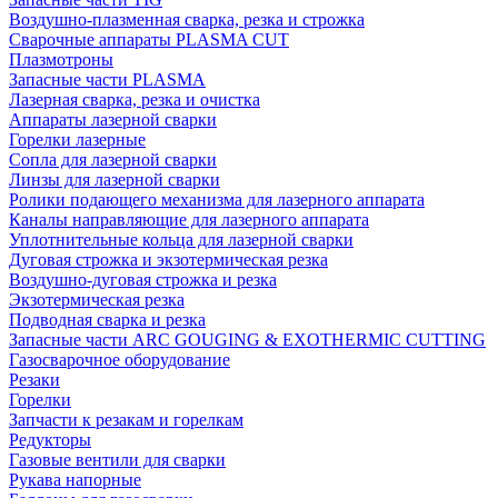
Воздушно-плазменная сварка, резка и строжка
Сварочные аппараты PLASMA CUT
Плазмотроны
Запасные части PLASMA
Лазерная сварка, резка и очистка
Аппараты лазерной сварки
Горелки лазерные
Сопла для лазерной сварки
Линзы для лазерной сварки
Ролики подающего механизма для лазерного аппарата
Каналы направляющие для лазерного аппарата
Уплотнительные кольца для лазерной сварки
Дуговая строжка и экзотермическая резка
Воздушно-дуговая строжка и резка
Экзотермическая резка
Подводная сварка и резка
Запасные части ARC GOUGING & EXOTHERMIC CUTTING
Газосварочное оборудование
Резаки
Горелки
Запчасти к резакам и горелкам
Редукторы
Газовые вентили для сварки
Рукава напорные