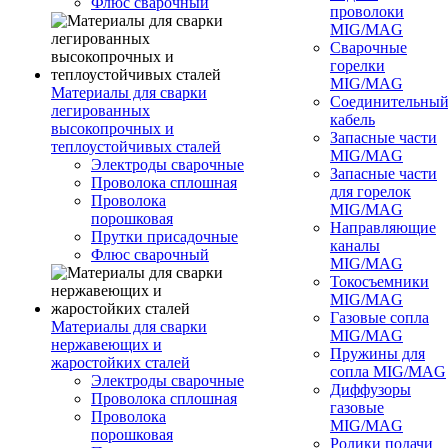
Флюс сварочный
проволоки
MIG/MAG
Сварочные
горелки
MIG/MAG
Материалы для сварки
Соединительны
легированных
кабель
высокопрочных и
Запасные части
теплоустойчивых сталей
MIG/MAG
Электроды сварочные
Запасные части
Проволока сплошная
для горелок
Проволока
MIG/MAG
порошковая
Направляющие
Прутки присадочные
каналы
Флюс сварочный
MIG/MAG
Токосъемники
MIG/MAG
Газовые сопла
Материалы для сварки
MIG/MAG
нержавеющих и
Пружины для
жаростойких сталей
сопла MIG/MAG
Электроды сварочные
Диффузоры
Проволока сплошная
газовые
Проволока
MIG/MAG
порошковая
Ролики подачи