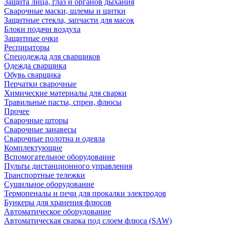
Защита лица, глаз и органов дыхания
Сварочные маски, шлемы и щитки
Защитные стекла, запчасти для масок
Блоки подачи воздуха
Защитные очки
Респираторы
Спецодежда для сварщиков
Одежда сварщика
Обувь сварщика
Перчатки сварочные
Химические материалы для сварки
Травильные пасты, спреи, флюсы
Прочее
Сварочные шторы
Сварочные занавесы
Сварочные полотна и одеяла
Комплектующие
Вспомогательное оборудование
Пульты дистанционного управления
Транспортные тележки
Сушильное оборудование
Термопеналы и печи для прокалки электродов
Бункеры для хранения флюсов
Автоматическое оборудование
Автоматическая сварка под слоем флюса (SAW)