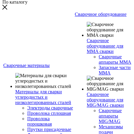
По каталогу
Сварочное оборудование
Сварочное
оборудование для
MMA сварки
Сварочные
аппараты MMA
Сварочные материалы
Запасные части
MMA
Материалы для сварки
Сварочное
углеродистых и
оборудование для
низколегированных сталей
MIG/MAG сварки
Электроды сварочные
Сварочные
Проволока сплошная
аппараты
Проволока
MIG/MAG
порошковая
Механизмы
Прутки присадочные
подачи