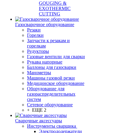
GOUGING &
EXOTHERMIC
CUTTING
Газосварочное оборудование
Резаки
Горелки
Запчасти к резакам и
горелкам
Редукторы
Газовые вентили для сварки
Рукава напорные
Баллоны для газосварки
Манометры
Машины газовой резки
Медицинское оборудование
Оборудование для
газораспределительных
систем
Сетевое оборудование
+ ЕЩЕ 2
Сварочные аксессуары
Инструменты сварщика
Электрододержатели