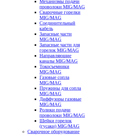
Механизмы подачи
проволоки MIG/MAG
Сварочные горелки
MIG/MAG
Соединительный
кабель
Запасные части
MIG/MAG
Запасные части для
горелок MIG/MAG
Направляющие
каналы MIG/MAG
Токосъемники
MIG/MAG
Газовые сопла
MIG/MAG
Пружины для сопла
MIG/MAG
Диффузоры газовые
MIG/MAG
Ролики подачи
проволоки MIG/MAG
Шейки горелок
(гусаки) MIG/MAG
Сварочное оборудование