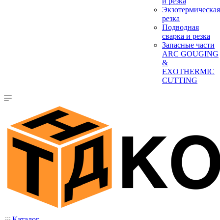
и резка
Экзотермическая
резка
Подводная
сварка и резка
Запасные части
ARC GOUGING
&
EXOTHERMIC
CUTTING
Каталог