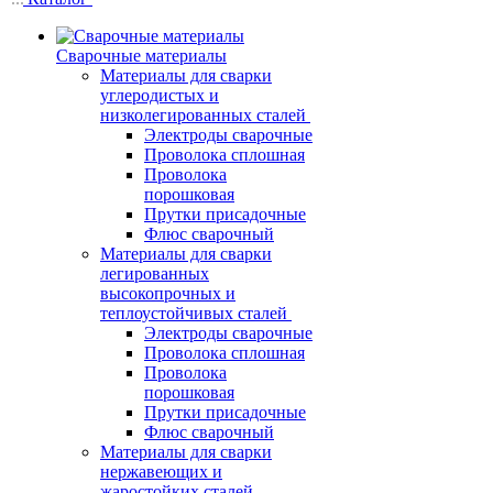
Сварочные материалы
Материалы для сварки
углеродистых и
низколегированных сталей
Электроды сварочные
Проволока сплошная
Проволока
порошковая
Прутки присадочные
Флюс сварочный
Материалы для сварки
легированных
высокопрочных и
теплоустойчивых сталей
Электроды сварочные
Проволока сплошная
Проволока
порошковая
Прутки присадочные
Флюс сварочный
Материалы для сварки
нержавеющих и
жаростойких сталей