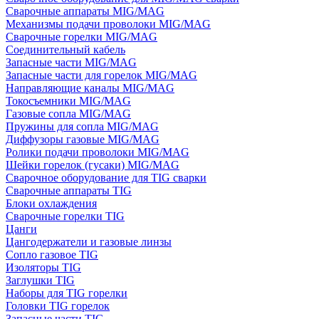
Сварочные аппараты MIG/MAG
Механизмы подачи проволоки MIG/MAG
Сварочные горелки MIG/MAG
Соединительный кабель
Запасные части MIG/MAG
Запасные части для горелок MIG/MAG
Направляющие каналы MIG/MAG
Токосъемники MIG/MAG
Газовые сопла MIG/MAG
Пружины для сопла MIG/MAG
Диффузоры газовые MIG/MAG
Ролики подачи проволоки MIG/MAG
Шейки горелок (гусаки) MIG/MAG
Сварочное оборудование для TIG сварки
Сварочные аппараты TIG
Блоки охлаждения
Сварочные горелки TIG
Цанги
Цангодержатели и газовые линзы
Сопло газовое TIG
Изоляторы TIG
Заглушки TIG
Наборы для TIG горелки
Головки TIG горелок
Запасные части TIG