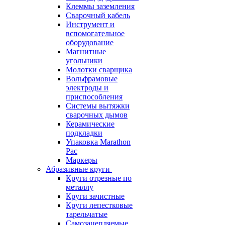
Клеммы заземления
Сварочный кабель
Инструмент и
вспомогательное
оборудование
Магнитные
угольники
Молотки сварщика
Вольфрамовые
электроды и
приспособления
Системы вытяжки
сварочных дымов
Керамические
подкладки
Упаковка Marathon
Pac
Маркеры
Абразивные круги
Круги отрезные по
металлу
Круги зачистные
Круги лепестковые
тарельчатые
Самозацепляемые