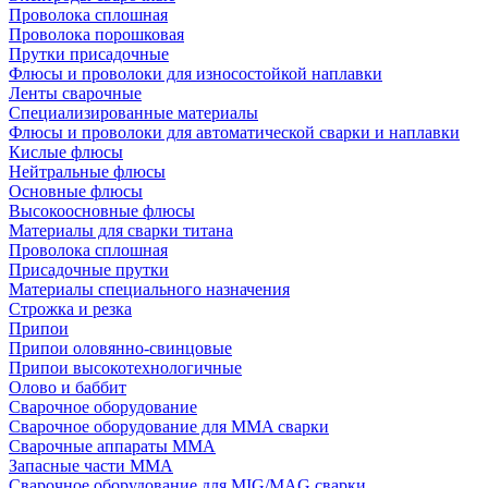
Проволока сплошная
Проволока порошковая
Прутки присадочные
Флюсы и проволоки для износостойкой наплавки
Ленты сварочные
Специализированные материалы
Флюсы и проволоки для автоматической сварки и наплавки
Кислые флюсы
Нейтральные флюсы
Основные флюсы
Высокоосновные флюсы
Материалы для сварки титана
Проволока сплошная
Присадочные прутки
Материалы специального назначения
Строжка и резка
Припои
Припои оловянно-свинцовые
Припои высокотехнологичные
Олово и баббит
Сварочное оборудование
Сварочное оборудование для MMA сварки
Сварочные аппараты MMA
Запасные части MMA
Сварочное оборудование для MIG/MAG сварки