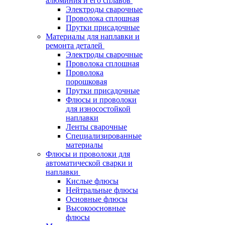
алюминия и его сплавов
Электроды сварочные
Проволока сплошная
Прутки присадочные
Материалы для наплавки и
ремонта деталей
Электроды сварочные
Проволока сплошная
Проволока
порошковая
Прутки присадочные
Флюсы и проволоки
для износостойкой
наплавки
Ленты сварочные
Специализированные
материалы
Флюсы и проволоки для
автоматической сварки и
наплавки
Кислые флюсы
Нейтральные флюсы
Основные флюсы
Высокоосновные
флюсы