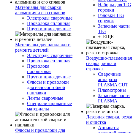
Наборы для TIG
Материалы для сварки
горелки
алюминия и его сплавов
Головки TIG
Электроды сварочные
горелок
Проволока сплошная
Запасные части
Прутки присадочные
TIG
+ ЕЩЕ
Материалы для наплавки и
ремонта деталей
Электроды сварочные
Воздушно-плазменная
Проволока сплошная
сварка, резка и
Проволока
строжка
порошковая
Сварочные
Прутки присадочные
аппараты
Флюсы и проволоки
PLASMA CUT
для износостойкой
Плазмотроны
наплавки
Запасные части
Ленты сварочные
PLASMA
Специализированные
материалы
Лазерная сварка, резка
и очистка
Аппараты
Флюсы и проволоки для
лазерной сварки