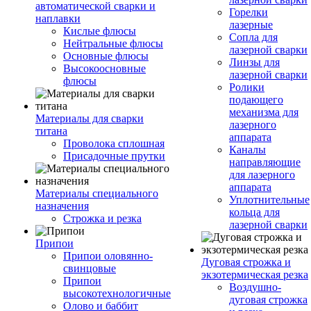
автоматической сварки и
Горелки
наплавки
лазерные
Кислые флюсы
Сопла для
Нейтральные флюсы
лазерной сварки
Основные флюсы
Линзы для
Высокоосновные
лазерной сварки
флюсы
Ролики
подающего
механизма для
Материалы для сварки
лазерного
титана
аппарата
Проволока сплошная
Каналы
Присадочные прутки
направляющие
для лазерного
аппарата
Материалы специального
Уплотнительные
назначения
кольца для
Строжка и резка
лазерной сварки
Припои
Припои оловянно-
Дуговая строжка и
свинцовые
экзотермическая резка
Припои
Воздушно-
высокотехнологичные
дуговая строжка
Олово и баббит