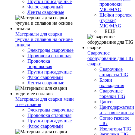
Прутки присадочные
проволоки
Флюс сварочный
MIG/MAG
Ленты сварочные
Шейки горелок
(гусаки)
MIG/MAG
+ ЕЩЕ
Материалы для сварки
чугуна и сплавов на основе
никеля
Электроды сварочные
Сварочное
Проволока сплошная
оборудование для TIG
Проволока
сварки
порошковая
Сварочные
Прутки присадочные
аппараты TIG
Флюс сварочный
Блоки
Ленты сварочные
охлаждения
Сварочные
горелки TIG
Материалы для сварки меди
Цанги
и ее сплавов
Цангодержатели
Электроды сварочные
и газовые линзы
Проволока сплошная
Сопло газовое
Прутки присадочные
TIG
Флюс сварочный
Изоляторы TIG
Заглушки TIG