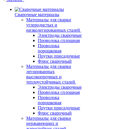
Сварочные материалы
Материалы для сварки
углеродистых и
низколегированных сталей
Электроды сварочные
Проволока сплошная
Проволока
порошковая
Прутки присадочные
Флюс сварочный
Материалы для сварки
легированных
высокопрочных и
теплоустойчивых сталей
Электроды сварочные
Проволока сплошная
Проволока
порошковая
Прутки присадочные
Флюс сварочный
Материалы для сварки
нержавеющих и
жаростойких сталей