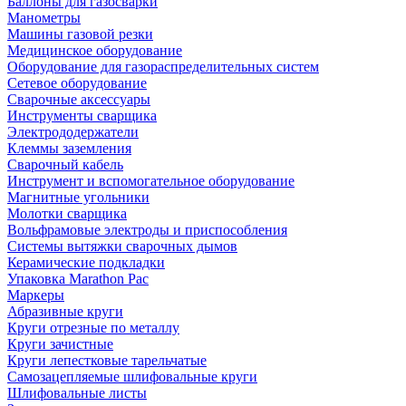
Баллоны для газосварки
Манометры
Машины газовой резки
Медицинское оборудование
Оборудование для газораспределительных систем
Сетевое оборудование
Сварочные аксессуары
Инструменты сварщика
Электрододержатели
Клеммы заземления
Сварочный кабель
Инструмент и вспомогательное оборудование
Магнитные угольники
Молотки сварщика
Вольфрамовые электроды и приспособления
Системы вытяжки сварочных дымов
Керамические подкладки
Упаковка Marathon Pac
Маркеры
Абразивные круги
Круги отрезные по металлу
Круги зачистные
Круги лепестковые тарельчатые
Самозацепляемые шлифовальные круги
Шлифовальные листы