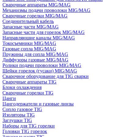
Сварочные аппараты MIG/MAG
Механизмы подачи проволоки MIG/MAG
Сварочные горелки MIG/MAG
Соединительный кабель
Запасные части MIG/MAG
Запасные части для горелок MIG/MAG
Направляющие каналы MIG/MAG
Токосъемники MIG/MAG
Газовые сопла MIG/MAG
Пружины для сопла MIG/MAG
Диффузоры газовые MIG/MAG
Ролики подачи проволоки MIG/MAG
Шейки горелок (гусаки) MIG/MAG
Сварочное оборудование для TIG сварки
Сварочные аппараты TIG
Блоки охлаждения
Сварочные горелки TIG
Цанги
Цангодержатели и газовые линзы
Сопло газовое TIG
Изоляторы TIG
Заглушки TIG
Наборы для TIG горелки
Головки TIG горелок
Запасные части TIG