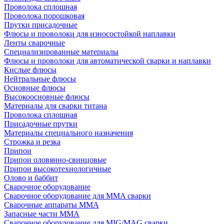
Проволока сплошная
Проволока порошковая
Прутки присадочные
Флюсы и проволоки для износостойкой наплавки
Ленты сварочные
Специализированные материалы
Флюсы и проволоки для автоматической сварки и наплавки
Кислые флюсы
Нейтральные флюсы
Основные флюсы
Высокоосновные флюсы
Материалы для сварки титана
Проволока сплошная
Присадочные прутки
Материалы специального назначения
Строжка и резка
Припои
Припои оловянно-свинцовые
Припои высокотехнологичные
Олово и баббит
Сварочное оборудование
Сварочное оборудование для MMA сварки
Сварочные аппараты MMA
Запасные части MMA
Сварочное оборудование для MIG/MAG сварки