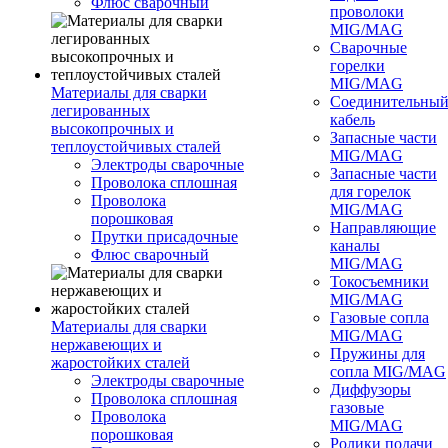
Флюс сварочный
проволоки
MIG/MAG
Сварочные
горелки
MIG/MAG
Материалы для сварки
Соединительны
легированных
кабель
высокопрочных и
Запасные части
теплоустойчивых сталей
MIG/MAG
Электроды сварочные
Запасные части
Проволока сплошная
для горелок
Проволока
MIG/MAG
порошковая
Направляющие
Прутки присадочные
каналы
Флюс сварочный
MIG/MAG
Токосъемники
MIG/MAG
Газовые сопла
Материалы для сварки
MIG/MAG
нержавеющих и
Пружины для
жаростойких сталей
сопла MIG/MAG
Электроды сварочные
Диффузоры
Проволока сплошная
газовые
Проволока
MIG/MAG
порошковая
Ролики подачи