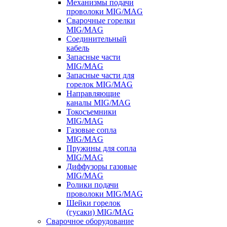
Механизмы подачи
проволоки MIG/MAG
Сварочные горелки
MIG/MAG
Соединительный
кабель
Запасные части
MIG/MAG
Запасные части для
горелок MIG/MAG
Направляющие
каналы MIG/MAG
Токосъемники
MIG/MAG
Газовые сопла
MIG/MAG
Пружины для сопла
MIG/MAG
Диффузоры газовые
MIG/MAG
Ролики подачи
проволоки MIG/MAG
Шейки горелок
(гусаки) MIG/MAG
Сварочное оборудование