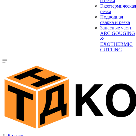
и резка
Экзотермическая
резка
Подводная
сварка и резка
Запасные части
ARC GOUGING
&
EXOTHERMIC
CUTTING
Каталог