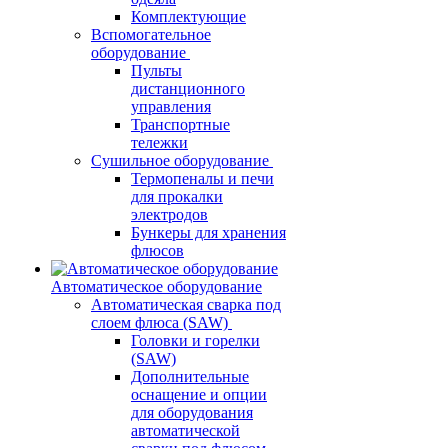
Комплектующие
Вспомогательное
оборудование
Пульты
дистанционного
управления
Транспортные
тележки
Сушильное оборудование
Термопеналы и печи
для прокалки
электродов
Бункеры для хранения
флюсов
Автоматическое оборудование
Автоматическая сварка под
слоем флюса (SAW)
Головки и горелки
(SAW)
Дополнительные
оснащение и опции
для оборудования
автоматической