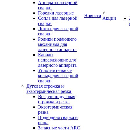
Аппараты лазерной
сварки
Горелки лазерные
Новости
Сопла для лазерной
Акции
сварки
Линзы для лазерной
сварки
Ролики подающего
механизма для
лазерного аппарата
Каналы
направляющие для
лазерного аппарата
Уплотнительные
кольца для лазерной
сварки
Дуговая строжка и
экзотермическая резка
Воздушно-дуговая
строжка и резка
Экзотермическая
резка
Подводная сварка и
резка
Запасные части ARC