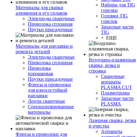
Наборы для TIG
Материалы для сварки
горелки
алюминия и его сплавов
Головки TIG
Электроды сварочные
горелок
Проволока сплошная
Запасные части
Прутки присадочные
TIG
+ ЕЩЕ
Материалы для наплавки и
ремонта деталей
Электроды сварочные
Воздушно-плазменная
Проволока сплошная
сварка, резка и
Проволока
строжка
порошковая
Сварочные
Прутки присадочные
аппараты
Флюсы и проволоки
PLASMA CUT
для износостойкой
Плазмотроны
наплавки
Запасные части
Ленты сварочные
PLASMA
Специализированные
материалы
Лазерная сварка, резка
и очистка
Аппараты
Флюсы и проволоки для
лазерной сварки