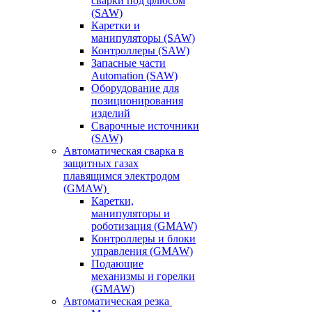
сварки под флюсом
(SAW)
Каретки и
манипуляторы (SAW)
Контроллеры (SAW)
Запасные части
Automation (SAW)
Оборудование для
позиционирования
изделий
Сварочные источники
(SAW)
Автоматическая сварка в
защитных газах
плавящимся электродом
(GMAW)
Каретки,
манипуляторы и
роботизация (GMAW)
Контроллеры и блоки
управления (GMAW)
Подающие
механизмы и горелки
(GMAW)
Автоматическая резка