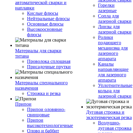
автоматической сварки и
Горелки
наплавки
лазерные
Кислые флюсы
Сопла для
Нейтральные флюсы
лазерной сварки
Основные флюсы
Линзы для
Высокоосновные
лазерной сварки
флюсы
Ролики
подающего
механизма для
Материалы для сварки
лазерного
титана
аппарата
Проволока сплошная
Каналы
Присадочные прутки
направляющие
для лазерного
аппарата
Материалы специального
Уплотнительные
назначения
кольца для
Строжка и резка
лазерной сварки
Припои
Припои оловянно-
Дуговая строжка и
свинцовые
экзотермическая резка
Припои
Воздушно-
высокотехнологичные
дуговая строжка
Олово и баббит