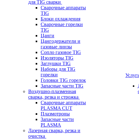
для TIG сварки
Сварочные аппараты
TIG
Блоки охлаждения
Сварочные горелки
TIG
Цанги
Цангодержатели и
газовые линзы
Сопло газовое TIG
Изоляторы TIG
Заглушки TIG
Наборы для TIG
горелки
Услуг
Головки TIG горелок
Запасные части TIG
Воздушно-плазменная
сварка, резка и строжка
Сварочные аппараты
PLASMA CUT
Плазмотроны
Запасные части
PLASMA
Лазерная сварка, резка и
очистка