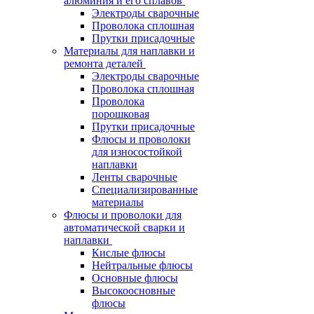
алюминия и его сплавов
Электроды сварочные
Проволока сплошная
Прутки присадочные
Материалы для наплавки и
ремонта деталей
Электроды сварочные
Проволока сплошная
Проволока
порошковая
Прутки присадочные
Флюсы и проволоки
для износостойкой
наплавки
Ленты сварочные
Специализированные
материалы
Флюсы и проволоки для
автоматической сварки и
наплавки
Кислые флюсы
Нейтральные флюсы
Основные флюсы
Высокоосновные
флюсы