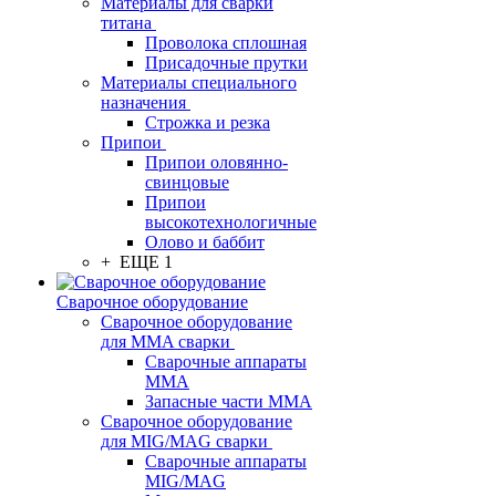
Материалы для сварки
титана
Проволока сплошная
Присадочные прутки
Материалы специального
назначения
Строжка и резка
Припои
Припои оловянно-
свинцовые
Припои
высокотехнологичные
Олово и баббит
+ ЕЩЕ 1
Сварочное оборудование
Сварочное оборудование
для MMA сварки
Сварочные аппараты
MMA
Запасные части MMA
Сварочное оборудование
для MIG/MAG сварки
Сварочные аппараты
MIG/MAG