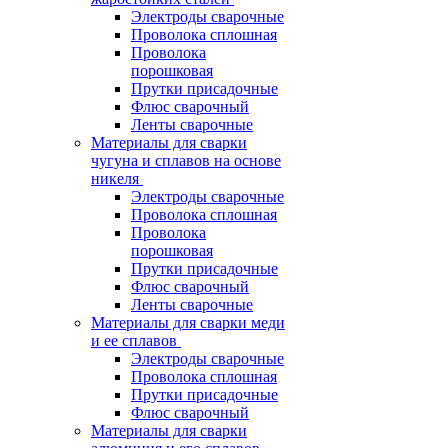
Электроды сварочные
Проволока сплошная
Проволока
порошковая
Прутки присадочные
Флюс сварочный
Ленты сварочные
Материалы для сварки
чугуна и сплавов на основе
никеля
Электроды сварочные
Проволока сплошная
Проволока
порошковая
Прутки присадочные
Флюс сварочный
Ленты сварочные
Материалы для сварки меди
и ее сплавов
Электроды сварочные
Проволока сплошная
Прутки присадочные
Флюс сварочный
Материалы для сварки