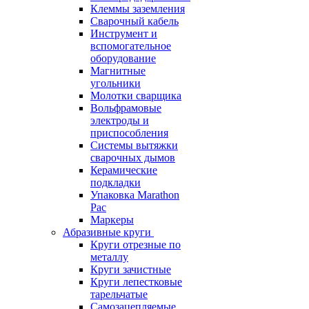
Клеммы заземления
Сварочный кабель
Инструмент и
вспомогательное
оборудование
Магнитные
угольники
Молотки сварщика
Вольфрамовые
электроды и
приспособления
Системы вытяжки
сварочных дымов
Керамические
подкладки
Упаковка Marathon
Pac
Маркеры
Абразивные круги
Круги отрезные по
металлу
Круги зачистные
Круги лепестковые
тарельчатые
Самозацепляемые