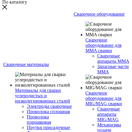
По каталогу
Сварочное оборудование
Сварочное
оборудование для
MMA сварки
Сварочные
аппараты MMA
Сварочные материалы
Запасные части
MMA
Материалы для сварки
Сварочное
углеродистых и
оборудование для
низколегированных сталей
MIG/MAG сварки
Электроды сварочные
Сварочные
Проволока сплошная
аппараты
Проволока
MIG/MAG
порошковая
Механизмы
Прутки присадочные
подачи