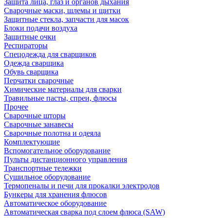
Защита лица, глаз и органов дыхания
Сварочные маски, шлемы и щитки
Защитные стекла, запчасти для масок
Блоки подачи воздуха
Защитные очки
Респираторы
Спецодежда для сварщиков
Одежда сварщика
Обувь сварщика
Перчатки сварочные
Химические материалы для сварки
Травильные пасты, спреи, флюсы
Прочее
Сварочные шторы
Сварочные занавесы
Сварочные полотна и одеяла
Комплектующие
Вспомогательное оборудование
Пульты дистанционного управления
Транспортные тележки
Сушильное оборудование
Термопеналы и печи для прокалки электродов
Бункеры для хранения флюсов
Автоматическое оборудование
Автоматическая сварка под слоем флюса (SAW)