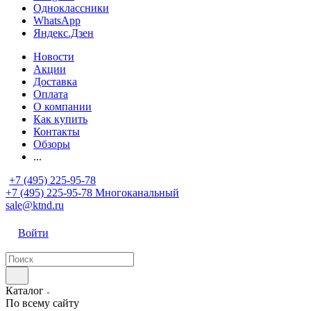
Одноклассники
WhatsApp
Яндекс.Дзен
Новости
Акции
Доставка
Оплата
О компании
Как купить
Контакты
Обзоры
...
+7 (495) 225-95-78
+7 (495) 225-95-78
Многоканальный
sale@ktnd.ru
Войти
Каталог
По всему сайту