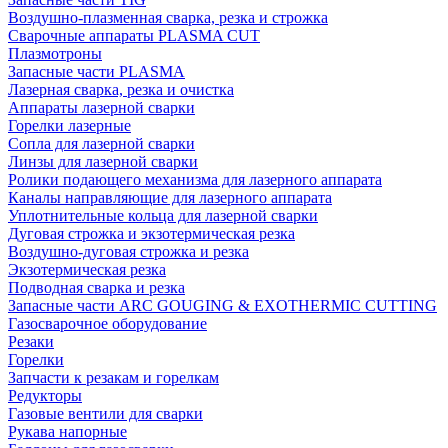
Воздушно-плазменная сварка, резка и строжка
Сварочные аппараты PLASMA CUT
Плазмотроны
Запасные части PLASMA
Лазерная сварка, резка и очистка
Аппараты лазерной сварки
Горелки лазерные
Сопла для лазерной сварки
Линзы для лазерной сварки
Ролики подающего механизма для лазерного аппарата
Каналы направляющие для лазерного аппарата
Уплотнительные кольца для лазерной сварки
Дуговая строжка и экзотермическая резка
Воздушно-дуговая строжка и резка
Экзотермическая резка
Подводная сварка и резка
Запасные части ARC GOUGING & EXOTHERMIC CUTTING
Газосварочное оборудование
Резаки
Горелки
Запчасти к резакам и горелкам
Редукторы
Газовые вентили для сварки
Рукава напорные