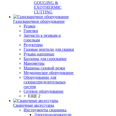
GOUGING &
EXOTHERMIC
CUTTING
Газосварочное оборудование
Резаки
Горелки
Запчасти к резакам и
горелкам
Редукторы
Газовые вентили для сварки
Рукава напорные
Баллоны для газосварки
Манометры
Машины газовой резки
Медицинское оборудование
Оборудование для
газораспределительных
систем
Сетевое оборудование
+ ЕЩЕ 2
Сварочные аксессуары
Инструменты сварщика
Электрододержатели