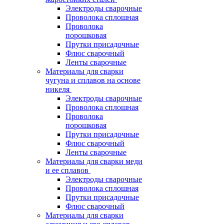
Электроды сварочные
Проволока сплошная
Проволока
порошковая
Прутки присадочные
Флюс сварочный
Ленты сварочные
Материалы для сварки
чугуна и сплавов на основе
никеля
Электроды сварочные
Проволока сплошная
Проволока
порошковая
Прутки присадочные
Флюс сварочный
Ленты сварочные
Материалы для сварки меди
и ее сплавов
Электроды сварочные
Проволока сплошная
Прутки присадочные
Флюс сварочный
Материалы для сварки