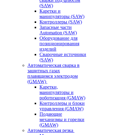
сварки под флюсом
(SAW)
Каретки и
манипуляторы (SAW)
Контроллеры (SAW)
Запасные части
Automation (SAW)
Оборудование для
позиционирования
изделий
Сварочные источники
(SAW)
Автоматическая сварка в
защитных газах
плавящимся электродом
(GMAW)
Каретки,
манипуляторы и
роботизация (GMAW)
Контроллеры и блоки
управления (GMAW)
Подающие
механизмы и горелки
(GMAW)
Автоматическая резка