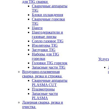
для TIG сварки
Сварочные аппараты
TIG
Блоки охлаждения
Сварочные горелки
TIG
Цанги
Цангодержатели и
газовые линзы
Сопло газовое TIG
Изоляторы TIG
Заглушки TIG
Наборы для TIG
горелки
Услуг
Головки TIG горелок
Запасные части TIG
Воздушно-плазменная
сварка, резка и строжка
Сварочные аппараты
PLASMA CUT
Плазмотроны
Запасные части
PLASMA
Лазерная сварка, резка и
очистка