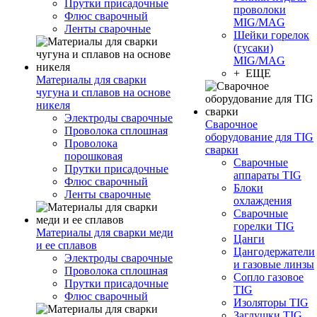
Прутки присадочные
проволоки
Флюс сварочный
MIG/MAG
Ленты сварочные
Шейки горелок
(гусаки)
MIG/MAG
+ ЕЩЕ
Материалы для сварки
чугуна и сплавов на основе
никеля
Электроды сварочные
Сварочное
Проволока сплошная
оборудование для TIG
Проволока
сварки
порошковая
Сварочные
Прутки присадочные
аппараты TIG
Флюс сварочный
Блоки
Ленты сварочные
охлаждения
Сварочные
горелки TIG
Материалы для сварки меди
Цанги
и ее сплавов
Цангодержатели
Электроды сварочные
и газовые линзы
Проволока сплошная
Сопло газовое
Прутки присадочные
TIG
Флюс сварочный
Изоляторы TIG
Заглушки TIG