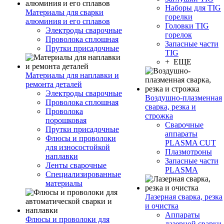
Наборы для TIG
Материалы для сварки
горелки
алюминия и его сплавов
Головки TIG
Электроды сварочные
горелок
Проволока сплошная
Запасные части
Прутки присадочные
TIG
+ ЕЩЕ
Материалы для наплавки и
ремонта деталей
Электроды сварочные
Воздушно-плазменная
Проволока сплошная
сварка, резка и
Проволока
строжка
порошковая
Сварочные
Прутки присадочные
аппараты
Флюсы и проволоки
PLASMA CUT
для износостойкой
Плазмотроны
наплавки
Запасные части
Ленты сварочные
PLASMA
Специализированные
материалы
Лазерная сварка, резка
и очистка
Аппараты
Флюсы и проволоки для
лазерной сварки