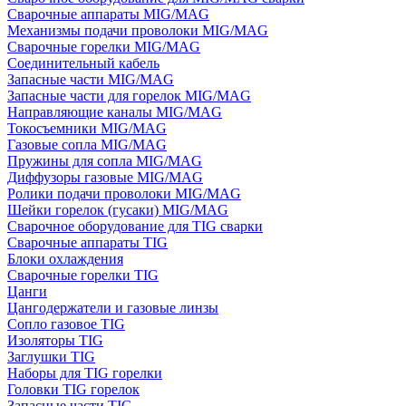
Сварочные аппараты MIG/MAG
Механизмы подачи проволоки MIG/MAG
Сварочные горелки MIG/MAG
Соединительный кабель
Запасные части MIG/MAG
Запасные части для горелок MIG/MAG
Направляющие каналы MIG/MAG
Токосъемники MIG/MAG
Газовые сопла MIG/MAG
Пружины для сопла MIG/MAG
Диффузоры газовые MIG/MAG
Ролики подачи проволоки MIG/MAG
Шейки горелок (гусаки) MIG/MAG
Сварочное оборудование для TIG сварки
Сварочные аппараты TIG
Блоки охлаждения
Сварочные горелки TIG
Цанги
Цангодержатели и газовые линзы
Сопло газовое TIG
Изоляторы TIG
Заглушки TIG
Наборы для TIG горелки
Головки TIG горелок
Запасные части TIG