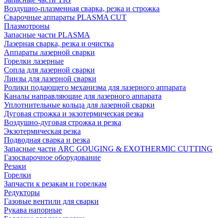
Воздушно-плазменная сварка, резка и строжка
Сварочные аппараты PLASMA CUT
Плазмотроны
Запасные части PLASMA
Лазерная сварка, резка и очистка
Аппараты лазерной сварки
Горелки лазерные
Сопла для лазерной сварки
Линзы для лазерной сварки
Ролики подающего механизма для лазерного аппарата
Каналы направляющие для лазерного аппарата
Уплотнительные кольца для лазерной сварки
Дуговая строжка и экзотермическая резка
Воздушно-дуговая строжка и резка
Экзотермическая резка
Подводная сварка и резка
Запасные части ARC GOUGING & EXOTHERMIC CUTTING
Газосварочное оборудование
Резаки
Горелки
Запчасти к резакам и горелкам
Редукторы
Газовые вентили для сварки
Рукава напорные