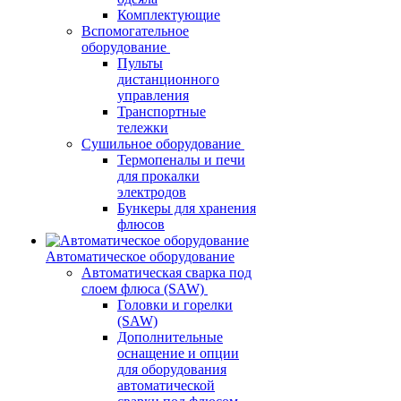
Комплектующие
Вспомогательное
оборудование
Пульты
дистанционного
управления
Транспортные
тележки
Сушильное оборудование
Термопеналы и печи
для прокалки
электродов
Бункеры для хранения
флюсов
Автоматическое оборудование
Автоматическая сварка под
слоем флюса (SAW)
Головки и горелки
(SAW)
Дополнительные
оснащение и опции
для оборудования
автоматической