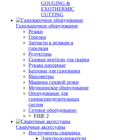
GOUGING &
EXOTHERMIC
CUTTING
Газосварочное оборудование
Резаки
Горелки
Запчасти к резакам и
горелкам
Редукторы
Газовые вентили для сварки
Рукава напорные
Баллоны для газосварки
Манометры
Машины газовой резки
Медицинское оборудование
Оборудование для
газораспределительных
систем
Сетевое оборудование
+ ЕЩЕ 2
Сварочные аксессуары
Инструменты сварщика
Электрододержатели