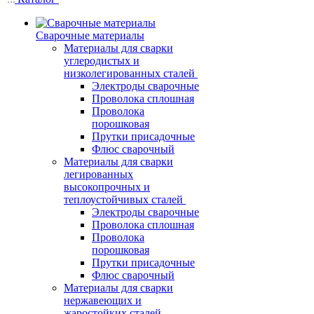
Сварочные материалы
Материалы для сварки
углеродистых и
низколегированных сталей
Электроды сварочные
Проволока сплошная
Проволока
порошковая
Прутки присадочные
Флюс сварочный
Материалы для сварки
легированных
высокопрочных и
теплоустойчивых сталей
Электроды сварочные
Проволока сплошная
Проволока
порошковая
Прутки присадочные
Флюс сварочный
Материалы для сварки
нержавеющих и
жаростойких сталей