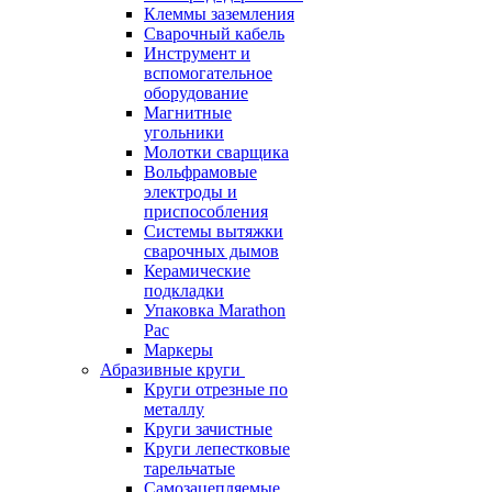
Клеммы заземления
Сварочный кабель
Инструмент и
вспомогательное
оборудование
Магнитные
угольники
Молотки сварщика
Вольфрамовые
электроды и
приспособления
Системы вытяжки
сварочных дымов
Керамические
подкладки
Упаковка Marathon
Pac
Маркеры
Абразивные круги
Круги отрезные по
металлу
Круги зачистные
Круги лепестковые
тарельчатые
Самозацепляемые