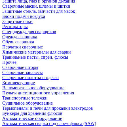
Защита лица, глаз и органов дыхания
Сварочные маски, шлемы и щитки
Защитные стекла, запчасти для масок
Блоки подачи воздуха
Защитные очки
Респираторы
Спецодежда для сварщиков
Одежда сварщика
Обувь сварщика
Перчатки сварочные
Химические материалы для сварки
Травильные пасты, спреи, флюсы
Прочее
Сварочные шторы
Сварочные занавесы
Сварочные полотна и одеяла
Комплектующие
Вспомогательное оборудование
Пульты дистанционного управления
Транспортные тележки
Сушильное оборудование
Термопеналы и печи для прокалки электродов
Бункеры для хранения флюсов
Автоматическое оборудование
Автоматическая сварка под слоем флюса (SAW)