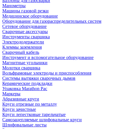
Баллоны для газосварки
Манометры
Машины газовой резки
Медицинское оборудование
Оборудование для газораспределительных систем
Сетевое оборудование
Сварочные аксессуары
Инструменты сварщика
Электрододержатели
Клеммы заземления
Сварочный кабель
Инструмент и вспомогательное оборудование
Магнитные угольники
Молотки сварщика
Вольфрамовые электроды и приспособления
Системы вытяжки сварочных дымов
Керамические подкладки
Упаковка Marathon Pac
Маркеры
Абразивные круги
Круги отрезные по металлу
Круги зачистные
Круги лепестковые тарельчатые
Самозацепляемые шлифовальные круги
Шлифовальные листы