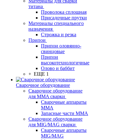
Материалы для сварки
титана
Проволока сплошная
Присадочные прутки
Материалы специального
назначения
Строжка и резка
Припои
Припои оловянно-
свинцовые
Припои
высокотехнологичные
Олово и баббит
+ ЕЩЕ 1
Сварочное оборудование
Сварочное оборудование
для MMA сварки
Сварочные аппараты
MMA
Запасные части MMA
Сварочное оборудование
для MIG/MAG сварки
Сварочные аппараты
MIG/MAG