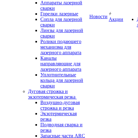
Аппараты лазерной
сварки
Горелки лазерные
Новости
Сопла для лазерной
Акции
сварки
Линзы для лазерной
сварки
Ролики подающего
механизма для
лазерного аппарата
Каналы
направляющие для
лазерного аппарата
Уплотнительные
кольца для лазерной
сварки
Дуговая строжка и
экзотермическая резка
Воздушно-дуговая
строжка и резка
Экзотермическая
резка
Подводная сварка и
резка
Запасные части ARC