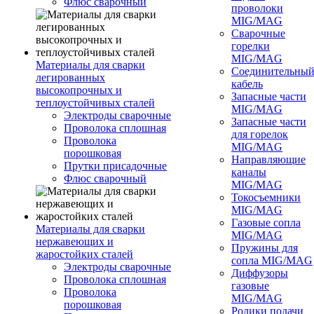
Флюс сварочный
проволоки
MIG/MAG
Сварочные
горелки
MIG/MAG
Материалы для сварки
Соединительны
легированных
кабель
высокопрочных и
Запасные части
теплоустойчивых сталей
MIG/MAG
Электроды сварочные
Запасные части
Проволока сплошная
для горелок
Проволока
MIG/MAG
порошковая
Направляющие
Прутки присадочные
каналы
Флюс сварочный
MIG/MAG
Токосъемники
MIG/MAG
Газовые сопла
Материалы для сварки
MIG/MAG
нержавеющих и
Пружины для
жаростойких сталей
сопла MIG/MAG
Электроды сварочные
Диффузоры
Проволока сплошная
газовые
Проволока
MIG/MAG
порошковая
Ролики подачи