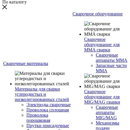
По каталогу
Сварочное оборудование
Сварочное
оборудование для
MMA сварки
Сварочные
аппараты MMA
Сварочные материалы
Запасные части
MMA
Материалы для сварки
Сварочное
углеродистых и
оборудование для
низколегированных сталей
MIG/MAG сварки
Электроды сварочные
Сварочные
Проволока сплошная
аппараты
Проволока
MIG/MAG
порошковая
Механизмы
Прутки присадочные
подачи