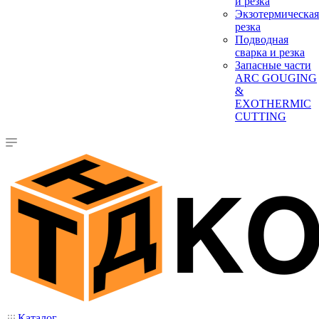
и резка
Экзотермическая
резка
Подводная
сварка и резка
Запасные части
ARC GOUGING
&
EXOTHERMIC
CUTTING
Каталог