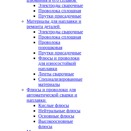
алюминия и его сплавов
Электроды сварочные
Проволока сплошная
Прутки присадочные
Материалы для наплавки и
ремонта деталей
Электроды сварочные
Проволока сплошная
Проволока
порошковая
Прутки присадочные
Флюсы и проволоки
для износостойкой
наплавки
Ленты сварочные
Специализированные
материалы
Флюсы и проволоки для
автоматической сварки и
наплавки
Кислые флюсы
Нейтральные флюсы
Основные флюсы
Высокоосновные
флюсы