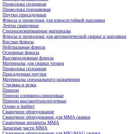
Проволока сплошная
Проволока порошковая
Прутки присадочные
Флюсы и проволоки для износостойкой наплавки
Ленты сварочные
Специализированные материалы
Флюсы и проволоки для автоматической сварки и наплавки
Кислые флюсы
Нейтральные флюсы
Основные флюсы
Высокоосновные флюсы
Материалы для сварки титана
Проволока сплошная
Присадочные прутки
Материалы специального назначения
Строжка и резка
Припои
Припои оловянно-свинцовые
Припои высокотехнологичные
Олово и баббит
Сварочное оборудование
Сварочное оборудование для MMA сварки
Сварочные аппараты MMA
Запасные части MMA
Сварочное оборудование для MIG/MAG сварки