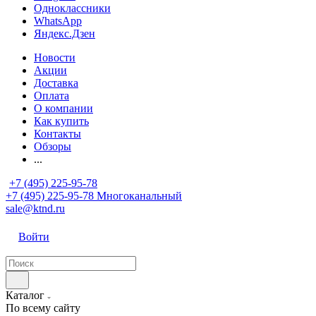
Одноклассники
WhatsApp
Яндекс.Дзен
Новости
Акции
Доставка
Оплата
О компании
Как купить
Контакты
Обзоры
...
+7 (495) 225-95-78
+7 (495) 225-95-78
Многоканальный
sale@ktnd.ru
Войти
Каталог
По всему сайту