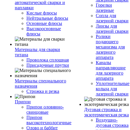
автоматической сварки и
Горелки
наплавки
лазерные
Кислые флюсы
Сопла для
Нейтральные флюсы
лазерной сварки
Основные флюсы
Линзы для
Высокоосновные
лазерной сварки
флюсы
Ролики
подающего
механизма для
Материалы для сварки
лазерного
титана
аппарата
Проволока сплошная
Каналы
Присадочные прутки
направляющие
для лазерного
аппарата
Материалы специального
Уплотнительные
назначения
кольца для
Строжка и резка
лазерной сварки
Припои
Припои оловянно-
Дуговая строжка и
свинцовые
экзотермическая резка
Припои
Воздушно-
высокотехнологичные
дуговая строжка
Олово и баббит