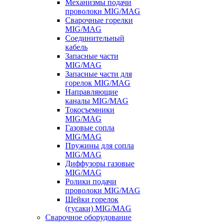
Механизмы подачи
проволоки MIG/MAG
Сварочные горелки
MIG/MAG
Соединительный
кабель
Запасные части
MIG/MAG
Запасные части для
горелок MIG/MAG
Направляющие
каналы MIG/MAG
Токосъемники
MIG/MAG
Газовые сопла
MIG/MAG
Пружины для сопла
MIG/MAG
Диффузоры газовые
MIG/MAG
Ролики подачи
проволоки MIG/MAG
Шейки горелок
(гусаки) MIG/MAG
Сварочное оборудование