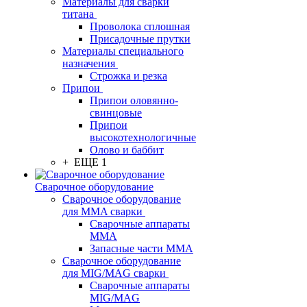
Материалы для сварки
титана
Проволока сплошная
Присадочные прутки
Материалы специального
назначения
Строжка и резка
Припои
Припои оловянно-
свинцовые
Припои
высокотехнологичные
Олово и баббит
+ ЕЩЕ 1
Сварочное оборудование
Сварочное оборудование
для MMA сварки
Сварочные аппараты
MMA
Запасные части MMA
Сварочное оборудование
для MIG/MAG сварки
Сварочные аппараты
MIG/MAG