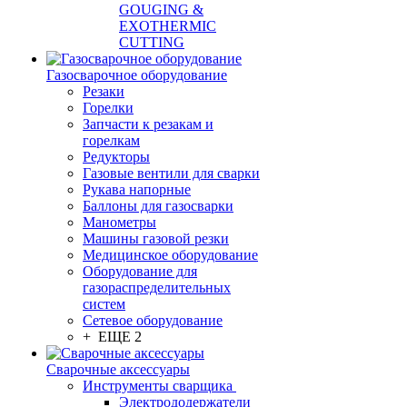
GOUGING &
EXOTHERMIC
CUTTING
Газосварочное оборудование
Резаки
Горелки
Запчасти к резакам и
горелкам
Редукторы
Газовые вентили для сварки
Рукава напорные
Баллоны для газосварки
Манометры
Машины газовой резки
Медицинское оборудование
Оборудование для
газораспределительных
систем
Сетевое оборудование
+ ЕЩЕ 2
Сварочные аксессуары
Инструменты сварщика
Электрододержатели