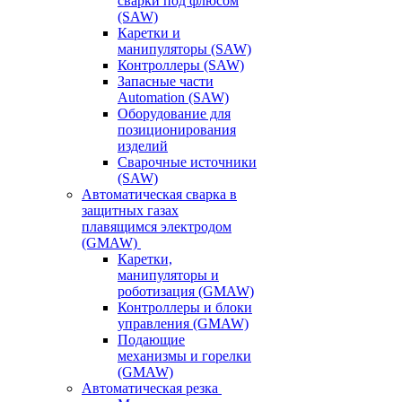
сварки под флюсом
(SAW)
Каретки и
манипуляторы (SAW)
Контроллеры (SAW)
Запасные части
Automation (SAW)
Оборудование для
позиционирования
изделий
Сварочные источники
(SAW)
Автоматическая сварка в
защитных газах
плавящимся электродом
(GMAW)
Каретки,
манипуляторы и
роботизация (GMAW)
Контроллеры и блоки
управления (GMAW)
Подающие
механизмы и горелки
(GMAW)
Автоматическая резка