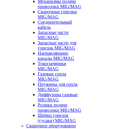
Механизмы подачи
проволоки MIG/MAG
Сварочные горелки
MIG/MAG
Соединительный
кабель
Запасные части
MIG/MAG
Запасные части для
горелок MIG/MAG
Направляющие
каналы MIG/MAG
Токосъемники
MIG/MAG
Газовые сопла
MIG/MAG
Пружины для сопла
MIG/MAG
Диффузоры газовые
MIG/MAG
Ролики подачи
проволоки MIG/MAG
Шейки горелок
(гусаки) MIG/MAG
Сварочное оборудование