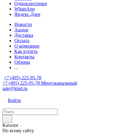
Одноклассники
WhatsApp
Яндекс.Дзен
Новости
Акции
Доставка
Оплата
О компании
Как купить
Контакты
Обзоры
...
+7 (495) 225-95-78
+7 (495) 225-95-78
Многоканальный
sale@ktnd.ru
Войти
Каталог
По всему сайту