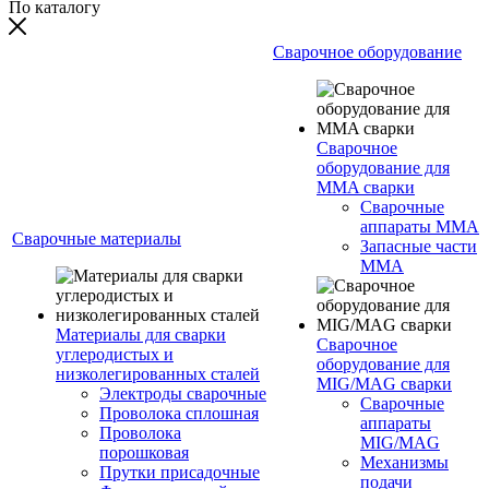
По каталогу
Сварочное оборудование
Сварочное
оборудование для
MMA сварки
Сварочные
аппараты MMA
Сварочные материалы
Запасные части
MMA
Материалы для сварки
Сварочное
углеродистых и
оборудование для
низколегированных сталей
MIG/MAG сварки
Электроды сварочные
Сварочные
Проволока сплошная
аппараты
Проволока
MIG/MAG
порошковая
Механизмы
Прутки присадочные
подачи