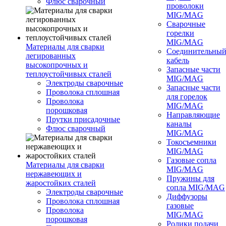
Флюс сварочный
проволоки
MIG/MAG
Сварочные
горелки
MIG/MAG
Материалы для сварки
Соединительны
легированных
кабель
высокопрочных и
Запасные части
теплоустойчивых сталей
MIG/MAG
Электроды сварочные
Запасные части
Проволока сплошная
для горелок
Проволока
MIG/MAG
порошковая
Направляющие
Прутки присадочные
каналы
Флюс сварочный
MIG/MAG
Токосъемники
MIG/MAG
Газовые сопла
Материалы для сварки
MIG/MAG
нержавеющих и
Пружины для
жаростойких сталей
сопла MIG/MAG
Электроды сварочные
Диффузоры
Проволока сплошная
газовые
Проволока
MIG/MAG
порошковая
Ролики подачи