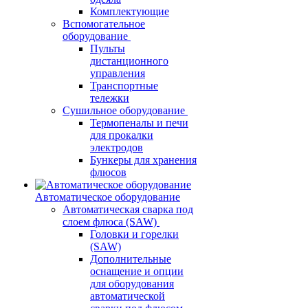
Комплектующие
Вспомогательное
оборудование
Пульты
дистанционного
управления
Транспортные
тележки
Сушильное оборудование
Термопеналы и печи
для прокалки
электродов
Бункеры для хранения
флюсов
Автоматическое оборудование
Автоматическая сварка под
слоем флюса (SAW)
Головки и горелки
(SAW)
Дополнительные
оснащение и опции
для оборудования
автоматической