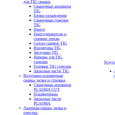
для TIG сварки
Сварочные аппараты
TIG
Блоки охлаждения
Сварочные горелки
TIG
Цанги
Цангодержатели и
газовые линзы
Сопло газовое TIG
Изоляторы TIG
Заглушки TIG
Наборы для TIG
горелки
Услуг
Головки TIG горелок
Запасные части TIG
Воздушно-плазменная
сварка, резка и строжка
Сварочные аппараты
PLASMA CUT
Плазмотроны
Запасные части
PLASMA
Лазерная сварка, резка и
очистка