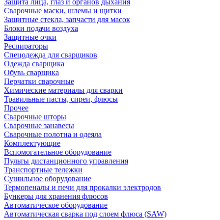
Защита лица, глаз и органов дыхания
Сварочные маски, шлемы и щитки
Защитные стекла, запчасти для масок
Блоки подачи воздуха
Защитные очки
Респираторы
Спецодежда для сварщиков
Одежда сварщика
Обувь сварщика
Перчатки сварочные
Химические материалы для сварки
Травильные пасты, спреи, флюсы
Прочее
Сварочные шторы
Сварочные занавесы
Сварочные полотна и одеяла
Комплектующие
Вспомогательное оборудование
Пульты дистанционного управления
Транспортные тележки
Сушильное оборудование
Термопеналы и печи для прокалки электродов
Бункеры для хранения флюсов
Автоматическое оборудование
Автоматическая сварка под слоем флюса (SAW)