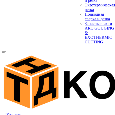
и резка
Экзотермическая
резка
Подводная
сварка и резка
Запасные части
ARC GOUGING
&
EXOTHERMIC
CUTTING
Каталог