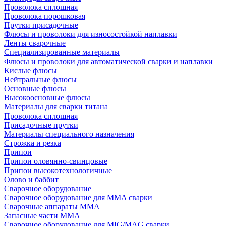
Проволока сплошная
Проволока порошковая
Прутки присадочные
Флюсы и проволоки для износостойкой наплавки
Ленты сварочные
Специализированные материалы
Флюсы и проволоки для автоматической сварки и наплавки
Кислые флюсы
Нейтральные флюсы
Основные флюсы
Высокоосновные флюсы
Материалы для сварки титана
Проволока сплошная
Присадочные прутки
Материалы специального назначения
Строжка и резка
Припои
Припои оловянно-свинцовые
Припои высокотехнологичные
Олово и баббит
Сварочное оборудование
Сварочное оборудование для MMA сварки
Сварочные аппараты MMA
Запасные части MMA
Сварочное оборудование для MIG/MAG сварки