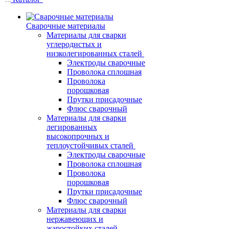
Сварочные материалы
Материалы для сварки
углеродистых и
низколегированных сталей
Электроды сварочные
Проволока сплошная
Проволока
порошковая
Прутки присадочные
Флюс сварочный
Материалы для сварки
легированных
высокопрочных и
теплоустойчивых сталей
Электроды сварочные
Проволока сплошная
Проволока
порошковая
Прутки присадочные
Флюс сварочный
Материалы для сварки
нержавеющих и
жаростойких сталей