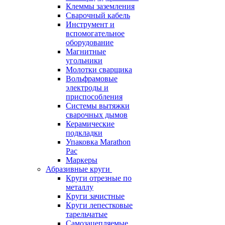
Клеммы заземления
Сварочный кабель
Инструмент и
вспомогательное
оборудование
Магнитные
угольники
Молотки сварщика
Вольфрамовые
электроды и
приспособления
Системы вытяжки
сварочных дымов
Керамические
подкладки
Упаковка Marathon
Pac
Маркеры
Абразивные круги
Круги отрезные по
металлу
Круги зачистные
Круги лепестковые
тарельчатые
Самозацепляемые