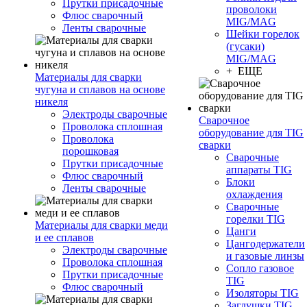
Прутки присадочные
проволоки
Флюс сварочный
MIG/MAG
Ленты сварочные
Шейки горелок
(гусаки)
MIG/MAG
+ ЕЩЕ
Материалы для сварки
чугуна и сплавов на основе
никеля
Электроды сварочные
Сварочное
Проволока сплошная
оборудование для TIG
Проволока
сварки
порошковая
Сварочные
Прутки присадочные
аппараты TIG
Флюс сварочный
Блоки
Ленты сварочные
охлаждения
Сварочные
горелки TIG
Материалы для сварки меди
Цанги
и ее сплавов
Цангодержатели
Электроды сварочные
и газовые линзы
Проволока сплошная
Сопло газовое
Прутки присадочные
TIG
Флюс сварочный
Изоляторы TIG
Заглушки TIG