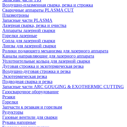
Воздушно-плазменная сварка, резка и строжка
Сварочные аппараты PLASMA CUT
Плазмотроны
Запасные части PLASMA
Лазерная сварка, резка и очистка
Аппараты лазерной сварки
Горелки лазерные
Сопла для лазерной сварки
Линзы для лазерной сварки
Ролики подающего механизма для лазерного аппарата
Каналы направляющие для лазерного аппарата
Уплотнительные кольца для лазерной сварки
Дуговая строжка и экзотермическая резка
Воздушно-дуговая строжка и резка
Экзотермическая резка
Подводная сварка и резка
Запасные части ARC GOUGING & EXOTHERMIC CUTTING
Газосварочное оборудование
Резаки
Горелки
Запчасти к резакам и горелкам
Редукторы
Газовые вентили для сварки
Рукава напорные