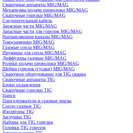
Сварочные аппараты MIG/MAG
Механизмы подачи проволоки MIG/MAG
Сварочные горелки MIG/MAG
Соединительный кабель
Запасные части MIG/MAG
Запасные части для горелок MIG/MAG
Направляющие каналы MIG/MAG
Токосъемники MIG/MAG
Газовые сопла MIG/MAG
Пружины для сопла MIG/MAG
Диффузоры газовые MIG/MAG
Ролики подачи проволоки MIG/MAG
Шейки горелок (гусаки) MIG/MAG
Сварочное оборудование для TIG сварки
Сварочные аппараты TIG
Блоки охлаждения
Сварочные горелки TIG
Цанги
Цангодержатели и газовые линзы
Сопло газовое TIG
Изоляторы TIG
Заглушки TIG
Наборы для TIG горелки
Головки TIG горелок
Запасные части TIG