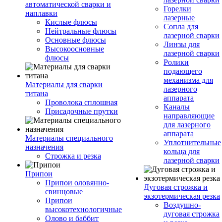
автоматической сварки и
Горелки
наплавки
лазерные
Кислые флюсы
Сопла для
Нейтральные флюсы
лазерной сварки
Основные флюсы
Линзы для
Высокоосновные
лазерной сварки
флюсы
Ролики
подающего
механизма для
Материалы для сварки
лазерного
титана
аппарата
Проволока сплошная
Каналы
Присадочные прутки
направляющие
для лазерного
аппарата
Материалы специального
Уплотнительные
назначения
кольца для
Строжка и резка
лазерной сварки
Припои
Припои оловянно-
Дуговая строжка и
свинцовые
экзотермическая резка
Припои
Воздушно-
высокотехнологичные
дуговая строжка
Олово и баббит