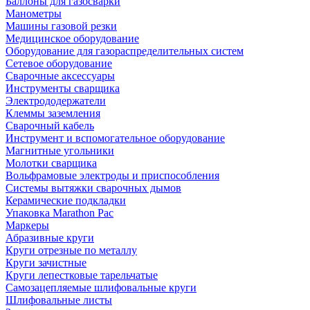
Баллоны для газосварки
Манометры
Машины газовой резки
Медицинское оборудование
Оборудование для газораспределительных систем
Сетевое оборудование
Сварочные аксессуары
Инструменты сварщика
Электрододержатели
Клеммы заземления
Сварочный кабель
Инструмент и вспомогательное оборудование
Магнитные угольники
Молотки сварщика
Вольфрамовые электроды и приспособления
Системы вытяжки сварочных дымов
Керамические подкладки
Упаковка Marathon Pac
Маркеры
Абразивные круги
Круги отрезные по металлу
Круги зачистные
Круги лепестковые тарельчатые
Самозацепляемые шлифовальные круги
Шлифовальные листы