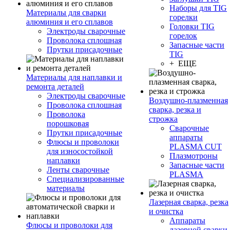
Наборы для TIG
Материалы для сварки
горелки
алюминия и его сплавов
Головки TIG
Электроды сварочные
горелок
Проволока сплошная
Запасные части
Прутки присадочные
TIG
+ ЕЩЕ
Материалы для наплавки и
ремонта деталей
Электроды сварочные
Воздушно-плазменная
Проволока сплошная
сварка, резка и
Проволока
строжка
порошковая
Сварочные
Прутки присадочные
аппараты
Флюсы и проволоки
PLASMA CUT
для износостойкой
Плазмотроны
наплавки
Запасные части
Ленты сварочные
PLASMA
Специализированные
материалы
Лазерная сварка, резка
и очистка
Аппараты
Флюсы и проволоки для
лазерной сварки