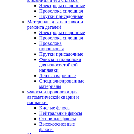
алюминия и его сплавов
Электроды сварочные
Проволока сплошная
Прутки присадочные
Материалы для наплавки и
ремонта деталей
Электроды сварочные
Проволока сплошная
Проволока
порошковая
Прутки присадочные
Флюсы и проволоки
для износостойкой
наплавки
Ленты сварочные
Специализированные
материалы
Флюсы и проволоки для
автоматической сварки и
наплавки
Кислые флюсы
Нейтральные флюсы
Основные флюсы
Высокоосновные
флюсы