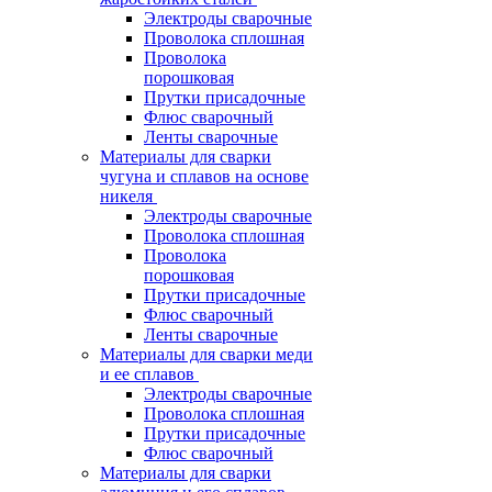
Электроды сварочные
Проволока сплошная
Проволока
порошковая
Прутки присадочные
Флюс сварочный
Ленты сварочные
Материалы для сварки
чугуна и сплавов на основе
никеля
Электроды сварочные
Проволока сплошная
Проволока
порошковая
Прутки присадочные
Флюс сварочный
Ленты сварочные
Материалы для сварки меди
и ее сплавов
Электроды сварочные
Проволока сплошная
Прутки присадочные
Флюс сварочный
Материалы для сварки