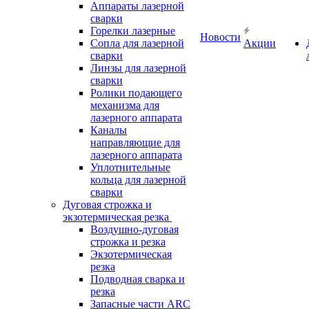
Аппараты лазерной
сварки
Горелки лазерные
Новости
Сопла для лазерной
Акции
сварки
Линзы для лазерной
сварки
Ролики подающего
механизма для
лазерного аппарата
Каналы
направляющие для
лазерного аппарата
Уплотнительные
кольца для лазерной
сварки
Дуговая строжка и
экзотермическая резка
Воздушно-дуговая
строжка и резка
Экзотермическая
резка
Подводная сварка и
резка
Запасные части ARC