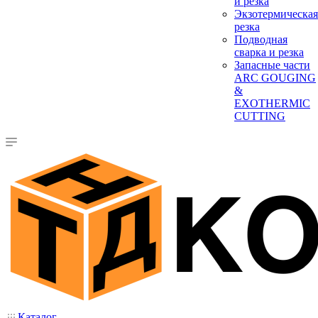
и резка
Экзотермическая
резка
Подводная
сварка и резка
Запасные части
ARC GOUGING
&
EXOTHERMIC
CUTTING
Каталог