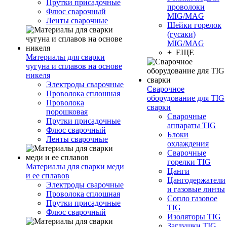
Прутки присадочные
проволоки
Флюс сварочный
MIG/MAG
Ленты сварочные
Шейки горелок
(гусаки)
MIG/MAG
+ ЕЩЕ
Материалы для сварки
чугуна и сплавов на основе
никеля
Электроды сварочные
Сварочное
Проволока сплошная
оборудование для TIG
Проволока
сварки
порошковая
Сварочные
Прутки присадочные
аппараты TIG
Флюс сварочный
Блоки
Ленты сварочные
охлаждения
Сварочные
горелки TIG
Материалы для сварки меди
Цанги
и ее сплавов
Цангодержатели
Электроды сварочные
и газовые линзы
Проволока сплошная
Сопло газовое
Прутки присадочные
TIG
Флюс сварочный
Изоляторы TIG
Заглушки TIG