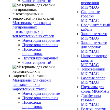
Флюс сварочный
проволоки
MIG/MAG
Сварочные
горелки
MIG/MAG
Материалы для сварки
Соединительны
легированных
кабель
высокопрочных и
Запасные части
теплоустойчивых сталей
MIG/MAG
Электроды сварочные
Запасные части
Проволока сплошная
для горелок
Проволока
MIG/MAG
порошковая
Направляющие
Прутки присадочные
каналы
Флюс сварочный
MIG/MAG
Токосъемники
MIG/MAG
Газовые сопла
Материалы для сварки
MIG/MAG
нержавеющих и
Пружины для
жаростойких сталей
сопла MIG/MAG
Электроды сварочные
Диффузоры
Проволока сплошная
газовые
Проволока
MIG/MAG
порошковая
Ролики подачи