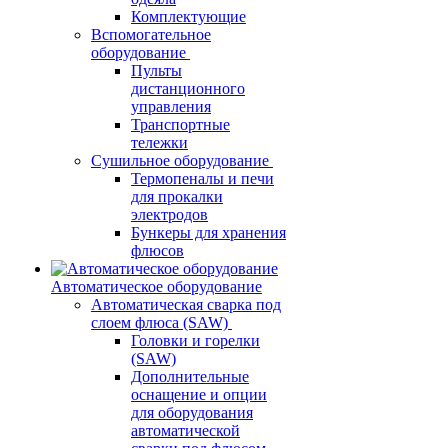
Комплектующие
Вспомогательное
оборудование
Пульты
дистанционного
управления
Транспортные
тележки
Сушильное оборудование
Термопеналы и печи
для прокалки
электродов
Бункеры для хранения
флюсов
Автоматическое оборудование
Автоматическая сварка под
слоем флюса (SAW)
Головки и горелки
(SAW)
Дополнительные
оснащение и опции
для оборудования
автоматической