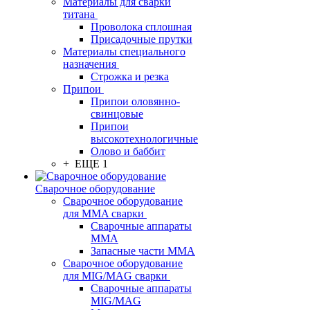
Материалы для сварки
титана
Проволока сплошная
Присадочные прутки
Материалы специального
назначения
Строжка и резка
Припои
Припои оловянно-
свинцовые
Припои
высокотехнологичные
Олово и баббит
+ ЕЩЕ 1
Сварочное оборудование
Сварочное оборудование
для MMA сварки
Сварочные аппараты
MMA
Запасные части MMA
Сварочное оборудование
для MIG/MAG сварки
Сварочные аппараты
MIG/MAG