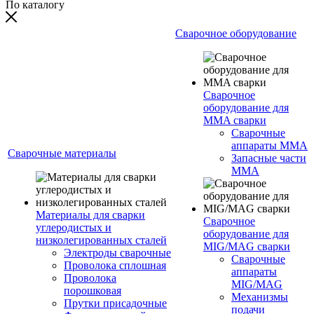
По каталогу
Сварочное оборудование
Сварочное
оборудование для
MMA сварки
Сварочные
аппараты MMA
Сварочные материалы
Запасные части
MMA
Материалы для сварки
Сварочное
углеродистых и
оборудование для
низколегированных сталей
MIG/MAG сварки
Электроды сварочные
Сварочные
Проволока сплошная
аппараты
Проволока
MIG/MAG
порошковая
Механизмы
Прутки присадочные
подачи