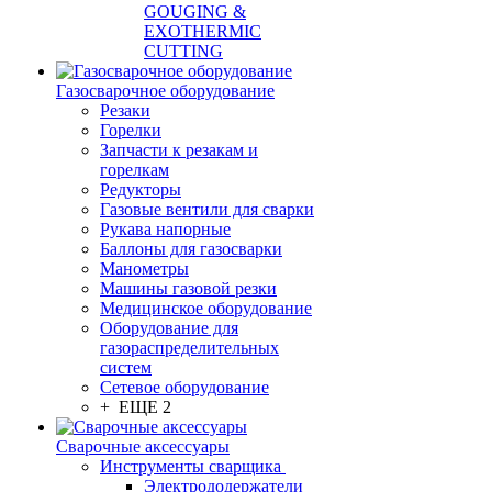
GOUGING &
EXOTHERMIC
CUTTING
Газосварочное оборудование
Резаки
Горелки
Запчасти к резакам и
горелкам
Редукторы
Газовые вентили для сварки
Рукава напорные
Баллоны для газосварки
Манометры
Машины газовой резки
Медицинское оборудование
Оборудование для
газораспределительных
систем
Сетевое оборудование
+ ЕЩЕ 2
Сварочные аксессуары
Инструменты сварщика
Электрододержатели