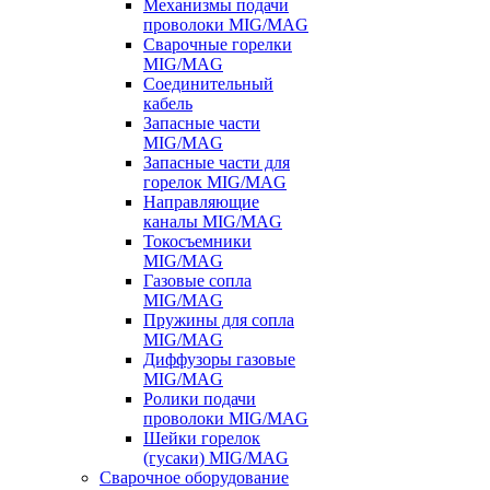
Механизмы подачи
проволоки MIG/MAG
Сварочные горелки
MIG/MAG
Соединительный
кабель
Запасные части
MIG/MAG
Запасные части для
горелок MIG/MAG
Направляющие
каналы MIG/MAG
Токосъемники
MIG/MAG
Газовые сопла
MIG/MAG
Пружины для сопла
MIG/MAG
Диффузоры газовые
MIG/MAG
Ролики подачи
проволоки MIG/MAG
Шейки горелок
(гусаки) MIG/MAG
Сварочное оборудование