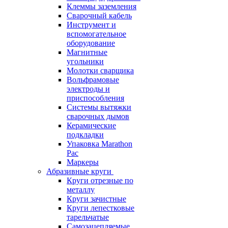
Клеммы заземления
Сварочный кабель
Инструмент и
вспомогательное
оборудование
Магнитные
угольники
Молотки сварщика
Вольфрамовые
электроды и
приспособления
Системы вытяжки
сварочных дымов
Керамические
подкладки
Упаковка Marathon
Pac
Маркеры
Абразивные круги
Круги отрезные по
металлу
Круги зачистные
Круги лепестковые
тарельчатые
Самозацепляемые