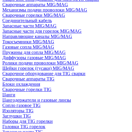
Сварочные аппараты MIG/MAG
Механизмы подачи проволоки MIG/MAG
Сварочные горелки MIG/MAG
Соединительный кабель
Запасные части MIG/MAG
Запасные части для горелок MIG/MAG
Направляющие каналы MIG/MAG
Токосъемники MIG/MAG
Газовые сопла MIG/MAG
Пружины для сопла MIG/MAG
Диффузоры газовые MIG/MAG
Ролики подачи проволоки MIG/MAG
Шейки горелок (гусаки) MIG/MAG
Сварочное оборудование для TIG сварки
Сварочные аппараты TIG
Блоки охлаждения
Сварочные горелки TIG
Цанги
Цангодержатели и газовые линзы
Сопло газовое TIG
Изоляторы TIG
Заглушки TIG
Наборы для TIG горелки
Головки TIG горелок
Запасные части TIG