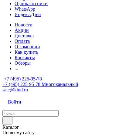
Одноклассники
WhatsApp
Яндекс.Дзен
Новости
Акции
Доставка
Оплата
О компании
Как купить
Контакты
Обзоры
...
+7 (495) 225-95-78
+7 (495) 225-95-78
Многоканальный
sale@ktnd.ru
Войти
Каталог
По всему сайту