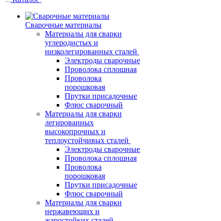
Сварочные материалы
Материалы для сварки
углеродистых и
низколегированных сталей
Электроды сварочные
Проволока сплошная
Проволока
порошковая
Прутки присадочные
Флюс сварочный
Материалы для сварки
легированных
высокопрочных и
теплоустойчивых сталей
Электроды сварочные
Проволока сплошная
Проволока
порошковая
Прутки присадочные
Флюс сварочный
Материалы для сварки
нержавеющих и
жаростойких сталей