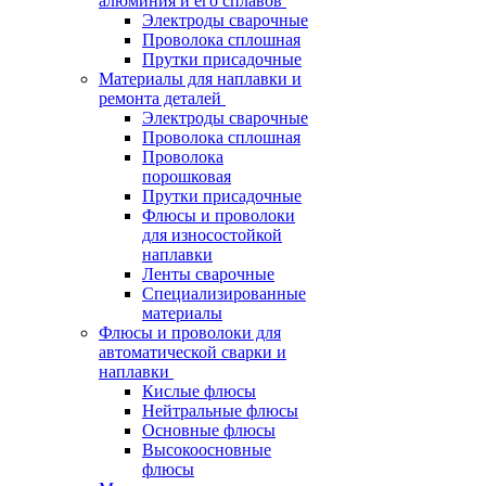
алюминия и его сплавов
Электроды сварочные
Проволока сплошная
Прутки присадочные
Материалы для наплавки и
ремонта деталей
Электроды сварочные
Проволока сплошная
Проволока
порошковая
Прутки присадочные
Флюсы и проволоки
для износостойкой
наплавки
Ленты сварочные
Специализированные
материалы
Флюсы и проволоки для
автоматической сварки и
наплавки
Кислые флюсы
Нейтральные флюсы
Основные флюсы
Высокоосновные
флюсы