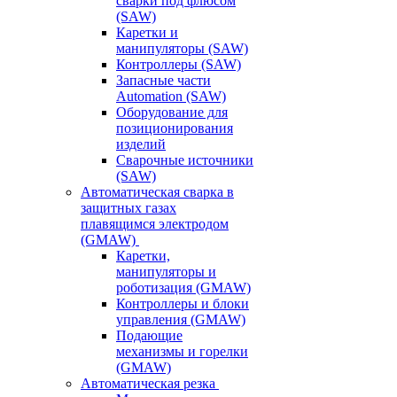
сварки под флюсом
(SAW)
Каретки и
манипуляторы (SAW)
Контроллеры (SAW)
Запасные части
Automation (SAW)
Оборудование для
позиционирования
изделий
Сварочные источники
(SAW)
Автоматическая сварка в
защитных газах
плавящимся электродом
(GMAW)
Каретки,
манипуляторы и
роботизация (GMAW)
Контроллеры и блоки
управления (GMAW)
Подающие
механизмы и горелки
(GMAW)
Автоматическая резка