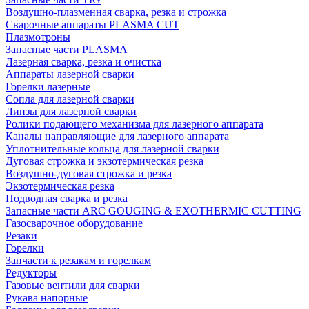
Воздушно-плазменная сварка, резка и строжка
Сварочные аппараты PLASMA CUT
Плазмотроны
Запасные части PLASMA
Лазерная сварка, резка и очистка
Аппараты лазерной сварки
Горелки лазерные
Сопла для лазерной сварки
Линзы для лазерной сварки
Ролики подающего механизма для лазерного аппарата
Каналы направляющие для лазерного аппарата
Уплотнительные кольца для лазерной сварки
Дуговая строжка и экзотермическая резка
Воздушно-дуговая строжка и резка
Экзотермическая резка
Подводная сварка и резка
Запасные части ARC GOUGING & EXOTHERMIC CUTTING
Газосварочное оборудование
Резаки
Горелки
Запчасти к резакам и горелкам
Редукторы
Газовые вентили для сварки
Рукава напорные