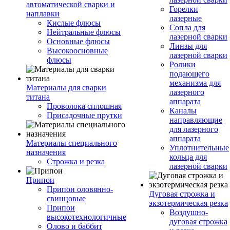
автоматической сварки и
Горелки
наплавки
лазерные
Кислые флюсы
Сопла для
Нейтральные флюсы
лазерной сварки
Основные флюсы
Линзы для
Высокоосновные
лазерной сварки
флюсы
Ролики
подающего
механизма для
Материалы для сварки
лазерного
титана
аппарата
Проволока сплошная
Каналы
Присадочные прутки
направляющие
для лазерного
аппарата
Материалы специального
Уплотнительные
назначения
кольца для
Строжка и резка
лазерной сварки
Припои
Припои оловянно-
Дуговая строжка и
свинцовые
экзотермическая резка
Припои
Воздушно-
высокотехнологичные
дуговая строжка
Олово и баббит