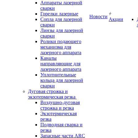
Аппараты лазерной
сварки
Горелки лазерные
Новости
Сопла для лазерной
Акции
сварки
Линзы для лазерной
сварки
Ролики подающего
механизма для
лазерного аппарата
Каналы
направляющие для
лазерного аппарата
Уплотнительные
кольца для лазерной
сварки
Дуговая строжка и
экзотермическая резка
Воздушно-дуговая
строжка и резка
Экзотермическая
резка
Подводная сварка и
резка
Запасные части ARC