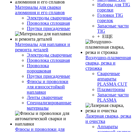
Наборы для TIG
Материалы для сварки
горелки
алюминия и его сплавов
Головки TIG
Электроды сварочные
горелок
Проволока сплошная
Запасные части
Прутки присадочные
TIG
+ ЕЩЕ
Материалы для наплавки и
ремонта деталей
Электроды сварочные
Воздушно-плазменная
Проволока сплошная
сварка, резка и
Проволока
строжка
порошковая
Сварочные
Прутки присадочные
аппараты
Флюсы и проволоки
PLASMA CUT
для износостойкой
Плазмотроны
наплавки
Запасные части
Ленты сварочные
PLASMA
Специализированные
материалы
Лазерная сварка, резка
и очистка
Аппараты
Флюсы и проволоки для
лазерной сварки