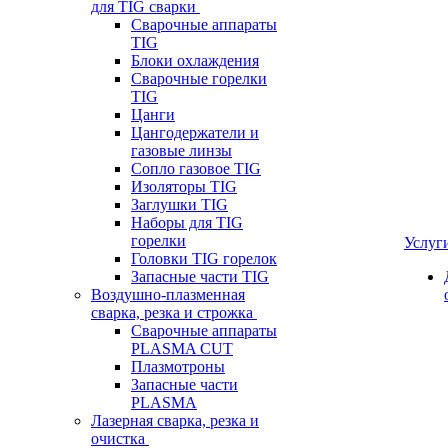
для TIG сварки
Сварочные аппараты
TIG
Блоки охлаждения
Сварочные горелки
TIG
Цанги
Цангодержатели и
газовые линзы
Сопло газовое TIG
Изоляторы TIG
Заглушки TIG
Наборы для TIG
горелки
Услуг
Головки TIG горелок
Запасные части TIG
Воздушно-плазменная
сварка, резка и строжка
Сварочные аппараты
PLASMA CUT
Плазмотроны
Запасные части
PLASMA
Лазерная сварка, резка и
очистка