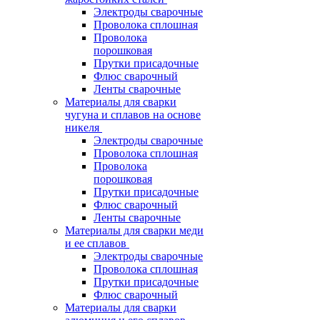
Электроды сварочные
Проволока сплошная
Проволока
порошковая
Прутки присадочные
Флюс сварочный
Ленты сварочные
Материалы для сварки
чугуна и сплавов на основе
никеля
Электроды сварочные
Проволока сплошная
Проволока
порошковая
Прутки присадочные
Флюс сварочный
Ленты сварочные
Материалы для сварки меди
и ее сплавов
Электроды сварочные
Проволока сплошная
Прутки присадочные
Флюс сварочный
Материалы для сварки