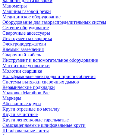
Баллоны для газосварки
Манометры
Машины газовой резки
Медицинское оборудование
Оборудование для газораспределительных систем
Сетевое оборудование
Сварочные аксессуары
Инструменты сварщика
Электрододержатели
Клеммы заземления
Сварочный кабель
Инструмент и вспомогательное оборудование
Магнитные угольники
Молотки сварщика
Вольфрамовые электроды и приспособления
Системы вытяжки сварочных дымов
Керамические подкладки
Упаковка Marathon Pac
Маркеры
Абразивные круги
Круги отрезные по металлу
Круги зачистные
Круги лепестковые тарельчатые
Самозацепляемые шлифовальные круги
Шлифовальные листы