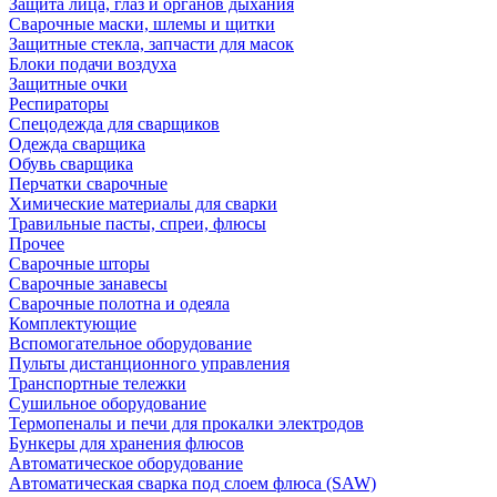
Защита лица, глаз и органов дыхания
Сварочные маски, шлемы и щитки
Защитные стекла, запчасти для масок
Блоки подачи воздуха
Защитные очки
Респираторы
Спецодежда для сварщиков
Одежда сварщика
Обувь сварщика
Перчатки сварочные
Химические материалы для сварки
Травильные пасты, спреи, флюсы
Прочее
Сварочные шторы
Сварочные занавесы
Сварочные полотна и одеяла
Комплектующие
Вспомогательное оборудование
Пульты дистанционного управления
Транспортные тележки
Сушильное оборудование
Термопеналы и печи для прокалки электродов
Бункеры для хранения флюсов
Автоматическое оборудование
Автоматическая сварка под слоем флюса (SAW)