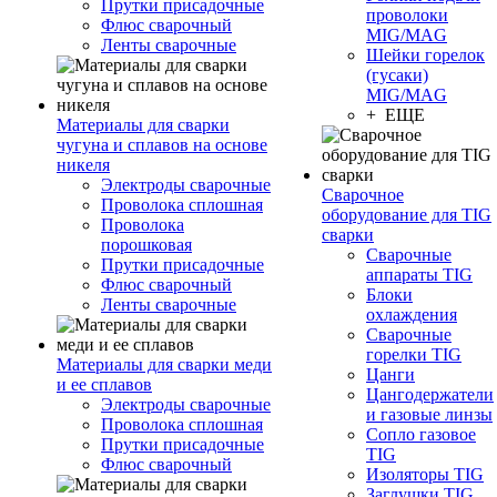
Прутки присадочные
проволоки
Флюс сварочный
MIG/MAG
Ленты сварочные
Шейки горелок
(гусаки)
MIG/MAG
+ ЕЩЕ
Материалы для сварки
чугуна и сплавов на основе
никеля
Электроды сварочные
Сварочное
Проволока сплошная
оборудование для TIG
Проволока
сварки
порошковая
Сварочные
Прутки присадочные
аппараты TIG
Флюс сварочный
Блоки
Ленты сварочные
охлаждения
Сварочные
горелки TIG
Материалы для сварки меди
Цанги
и ее сплавов
Цангодержатели
Электроды сварочные
и газовые линзы
Проволока сплошная
Сопло газовое
Прутки присадочные
TIG
Флюс сварочный
Изоляторы TIG
Заглушки TIG