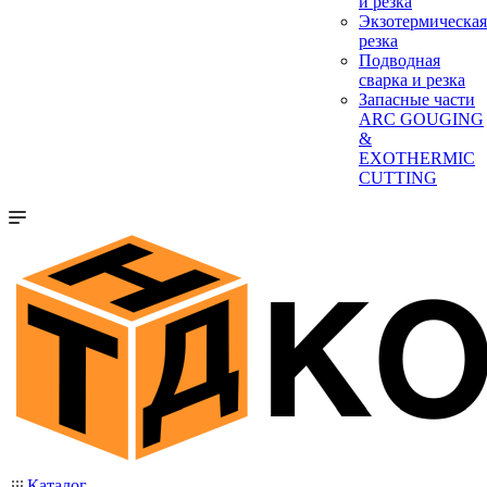
и резка
Экзотермическая
резка
Подводная
сварка и резка
Запасные части
ARC GOUGING
&
EXOTHERMIC
CUTTING
Каталог