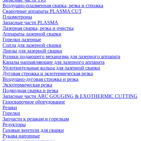
Воздушно-плазменная сварка, резка и строжка
Сварочные аппараты PLASMA CUT
Плазмотроны
Запасные части PLASMA
Лазерная сварка, резка и очистка
Аппараты лазерной сварки
Горелки лазерные
Сопла для лазерной сварки
Линзы для лазерной сварки
Ролики подающего механизма для лазерного аппарата
Каналы направляющие для лазерного аппарата
Уплотнительные кольца для лазерной сварки
Дуговая строжка и экзотермическая резка
Воздушно-дуговая строжка и резка
Экзотермическая резка
Подводная сварка и резка
Запасные части ARC GOUGING & EXOTHERMIC CUTTING
Газосварочное оборудование
Резаки
Горелки
Запчасти к резакам и горелкам
Редукторы
Газовые вентили для сварки
Рукава напорные