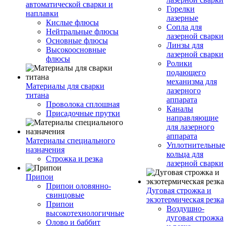
автоматической сварки и
Горелки
наплавки
лазерные
Кислые флюсы
Сопла для
Нейтральные флюсы
лазерной сварки
Основные флюсы
Линзы для
Высокоосновные
лазерной сварки
флюсы
Ролики
подающего
механизма для
Материалы для сварки
лазерного
титана
аппарата
Проволока сплошная
Каналы
Присадочные прутки
направляющие
для лазерного
аппарата
Материалы специального
Уплотнительные
назначения
кольца для
Строжка и резка
лазерной сварки
Припои
Припои оловянно-
Дуговая строжка и
свинцовые
экзотермическая резка
Припои
Воздушно-
высокотехнологичные
дуговая строжка
Олово и баббит