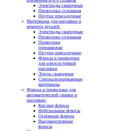
алюминия и его сплавов
Электроды сварочные
Проволока сплошная
Прутки присадочные
Материалы для наплавки и
ремонта деталей
Электроды сварочные
Проволока сплошная
Проволока
порошковая
Прутки присадочные
Флюсы и проволоки
для износостойкой
наплавки
Ленты сварочные
Специализированные
материалы
Флюсы и проволоки для
автоматической сварки и
наплавки
Кислые флюсы
Нейтральные флюсы
Основные флюсы
Высокоосновные
флюсы