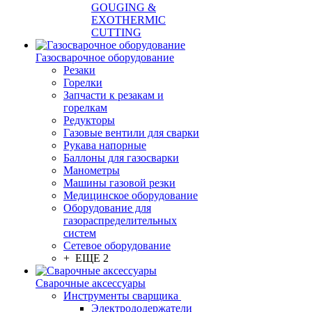
GOUGING &
EXOTHERMIC
CUTTING
Газосварочное оборудование
Резаки
Горелки
Запчасти к резакам и
горелкам
Редукторы
Газовые вентили для сварки
Рукава напорные
Баллоны для газосварки
Манометры
Машины газовой резки
Медицинское оборудование
Оборудование для
газораспределительных
систем
Сетевое оборудование
+ ЕЩЕ 2
Сварочные аксессуары
Инструменты сварщика
Электрододержатели