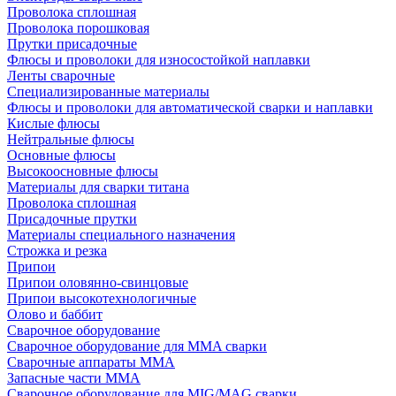
Проволока сплошная
Проволока порошковая
Прутки присадочные
Флюсы и проволоки для износостойкой наплавки
Ленты сварочные
Специализированные материалы
Флюсы и проволоки для автоматической сварки и наплавки
Кислые флюсы
Нейтральные флюсы
Основные флюсы
Высокоосновные флюсы
Материалы для сварки титана
Проволока сплошная
Присадочные прутки
Материалы специального назначения
Строжка и резка
Припои
Припои оловянно-свинцовые
Припои высокотехнологичные
Олово и баббит
Сварочное оборудование
Сварочное оборудование для MMA сварки
Сварочные аппараты MMA
Запасные части MMA
Сварочное оборудование для MIG/MAG сварки