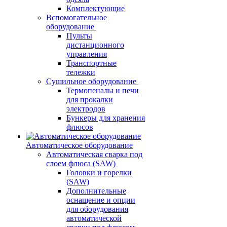
Комплектующие
Вспомогательное
оборудование
Пульты
дистанционного
управления
Транспортные
тележки
Сушильное оборудование
Термопеналы и печи
для прокалки
электродов
Бункеры для хранения
флюсов
Автоматическое оборудование
Автоматическая сварка под
слоем флюса (SAW)
Головки и горелки
(SAW)
Дополнительные
оснащение и опции
для оборудования
автоматической