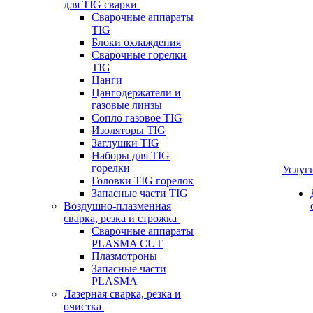
для TIG сварки
Сварочные аппараты
TIG
Блоки охлаждения
Сварочные горелки
TIG
Цанги
Цангодержатели и
газовые линзы
Сопло газовое TIG
Изоляторы TIG
Заглушки TIG
Наборы для TIG
горелки
Услуг
Головки TIG горелок
Запасные части TIG
Воздушно-плазменная
сварка, резка и строжка
Сварочные аппараты
PLASMA CUT
Плазмотроны
Запасные части
PLASMA
Лазерная сварка, резка и
очистка