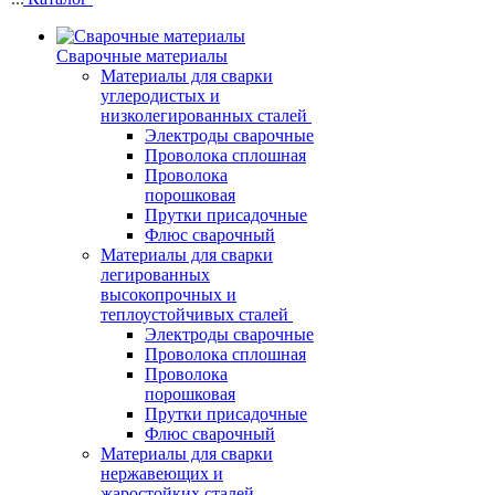
Сварочные материалы
Материалы для сварки
углеродистых и
низколегированных сталей
Электроды сварочные
Проволока сплошная
Проволока
порошковая
Прутки присадочные
Флюс сварочный
Материалы для сварки
легированных
высокопрочных и
теплоустойчивых сталей
Электроды сварочные
Проволока сплошная
Проволока
порошковая
Прутки присадочные
Флюс сварочный
Материалы для сварки
нержавеющих и
жаростойких сталей