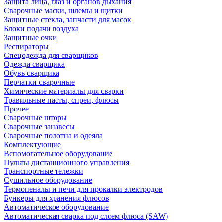
Защита лица, глаз и органов дыхания
Сварочные маски, шлемы и щитки
Защитные стекла, запчасти для масок
Блоки подачи воздуха
Защитные очки
Респираторы
Спецодежда для сварщиков
Одежда сварщика
Обувь сварщика
Перчатки сварочные
Химические материалы для сварки
Травильные пасты, спреи, флюсы
Прочее
Сварочные шторы
Сварочные занавесы
Сварочные полотна и одеяла
Комплектующие
Вспомогательное оборудование
Пульты дистанционного управления
Транспортные тележки
Сушильное оборудование
Термопеналы и печи для прокалки электродов
Бункеры для хранения флюсов
Автоматическое оборудование
Автоматическая сварка под слоем флюса (SAW)