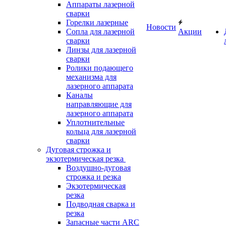
Аппараты лазерной
сварки
Горелки лазерные
Новости
Сопла для лазерной
Акции
сварки
Линзы для лазерной
сварки
Ролики подающего
механизма для
лазерного аппарата
Каналы
направляющие для
лазерного аппарата
Уплотнительные
кольца для лазерной
сварки
Дуговая строжка и
экзотермическая резка
Воздушно-дуговая
строжка и резка
Экзотермическая
резка
Подводная сварка и
резка
Запасные части ARC