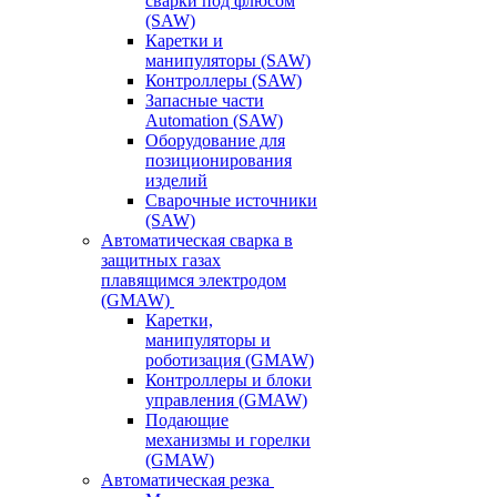
сварки под флюсом
(SAW)
Каретки и
манипуляторы (SAW)
Контроллеры (SAW)
Запасные части
Automation (SAW)
Оборудование для
позиционирования
изделий
Сварочные источники
(SAW)
Автоматическая сварка в
защитных газах
плавящимся электродом
(GMAW)
Каретки,
манипуляторы и
роботизация (GMAW)
Контроллеры и блоки
управления (GMAW)
Подающие
механизмы и горелки
(GMAW)
Автоматическая резка