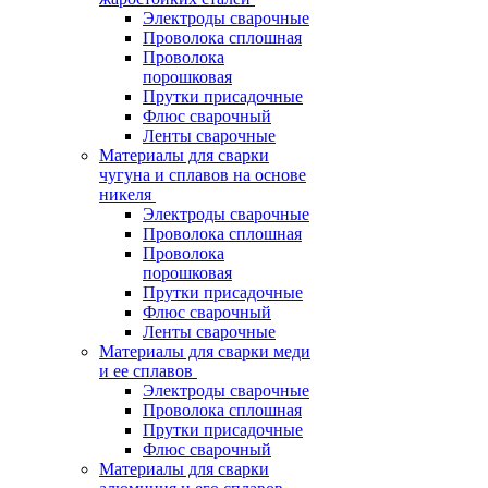
Электроды сварочные
Проволока сплошная
Проволока
порошковая
Прутки присадочные
Флюс сварочный
Ленты сварочные
Материалы для сварки
чугуна и сплавов на основе
никеля
Электроды сварочные
Проволока сплошная
Проволока
порошковая
Прутки присадочные
Флюс сварочный
Ленты сварочные
Материалы для сварки меди
и ее сплавов
Электроды сварочные
Проволока сплошная
Прутки присадочные
Флюс сварочный
Материалы для сварки