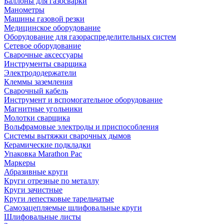
Баллоны для газосварки
Манометры
Машины газовой резки
Медицинское оборудование
Оборудование для газораспределительных систем
Сетевое оборудование
Сварочные аксессуары
Инструменты сварщика
Электрододержатели
Клеммы заземления
Сварочный кабель
Инструмент и вспомогательное оборудование
Магнитные угольники
Молотки сварщика
Вольфрамовые электроды и приспособления
Системы вытяжки сварочных дымов
Керамические подкладки
Упаковка Marathon Pac
Маркеры
Абразивные круги
Круги отрезные по металлу
Круги зачистные
Круги лепестковые тарельчатые
Самозацепляемые шлифовальные круги
Шлифовальные листы