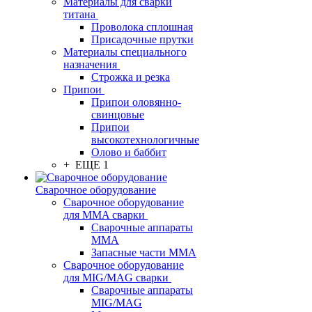
Материалы для сварки
титана
Проволока сплошная
Присадочные прутки
Материалы специального
назначения
Строжка и резка
Припои
Припои оловянно-
свинцовые
Припои
высокотехнологичные
Олово и баббит
+ ЕЩЕ 1
Сварочное оборудование
Сварочное оборудование
для MMA сварки
Сварочные аппараты
MMA
Запасные части MMA
Сварочное оборудование
для MIG/MAG сварки
Сварочные аппараты
MIG/MAG