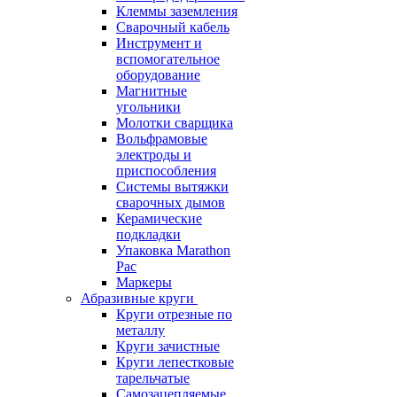
Клеммы заземления
Сварочный кабель
Инструмент и
вспомогательное
оборудование
Магнитные
угольники
Молотки сварщика
Вольфрамовые
электроды и
приспособления
Системы вытяжки
сварочных дымов
Керамические
подкладки
Упаковка Marathon
Pac
Маркеры
Абразивные круги
Круги отрезные по
металлу
Круги зачистные
Круги лепестковые
тарельчатые
Самозацепляемые