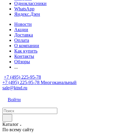
Одноклассники
WhatsApp
Яндекс.Дзен
Новости
Акции
Доставка
Оплата
О компании
Как купить
Контакты
Обзоры
...
+7 (495) 225-95-78
+7 (495) 225-95-78
Многоканальный
sale@ktnd.ru
Войти
Каталог
По всему сайту