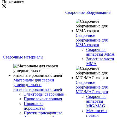
По каталогу
Сварочное оборудование
Сварочное
оборудование для
MMA сварки
Сварочные
аппараты MMA
Сварочные материалы
Запасные части
MMA
Материалы для сварки
Сварочное
углеродистых и
оборудование для
низколегированных сталей
MIG/MAG сварки
Электроды сварочные
Сварочные
Проволока сплошная
аппараты
Проволока
MIG/MAG
порошковая
Механизмы
Прутки присадочные
подачи