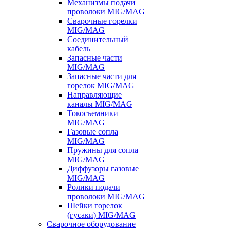
Механизмы подачи
проволоки MIG/MAG
Сварочные горелки
MIG/MAG
Соединительный
кабель
Запасные части
MIG/MAG
Запасные части для
горелок MIG/MAG
Направляющие
каналы MIG/MAG
Токосъемники
MIG/MAG
Газовые сопла
MIG/MAG
Пружины для сопла
MIG/MAG
Диффузоры газовые
MIG/MAG
Ролики подачи
проволоки MIG/MAG
Шейки горелок
(гусаки) MIG/MAG
Сварочное оборудование