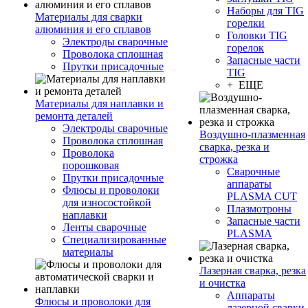
Наборы для TIG
Материалы для сварки
горелки
алюминия и его сплавов
Головки TIG
Электроды сварочные
горелок
Проволока сплошная
Запасные части
Прутки присадочные
TIG
+ ЕЩЕ
Материалы для наплавки и
ремонта деталей
Электроды сварочные
Воздушно-плазменная
Проволока сплошная
сварка, резка и
Проволока
строжка
порошковая
Сварочные
Прутки присадочные
аппараты
Флюсы и проволоки
PLASMA CUT
для износостойкой
Плазмотроны
наплавки
Запасные части
Ленты сварочные
PLASMA
Специализированные
материалы
Лазерная сварка, резка
и очистка
Аппараты
Флюсы и проволоки для
лазерной сварки