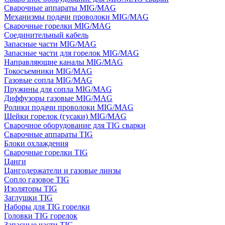
Сварочные аппараты MIG/MAG
Механизмы подачи проволоки MIG/MAG
Сварочные горелки MIG/MAG
Соединительный кабель
Запасные части MIG/MAG
Запасные части для горелок MIG/MAG
Направляющие каналы MIG/MAG
Токосъемники MIG/MAG
Газовые сопла MIG/MAG
Пружины для сопла MIG/MAG
Диффузоры газовые MIG/MAG
Ролики подачи проволоки MIG/MAG
Шейки горелок (гусаки) MIG/MAG
Сварочное оборудование для TIG сварки
Сварочные аппараты TIG
Блоки охлаждения
Сварочные горелки TIG
Цанги
Цангодержатели и газовые линзы
Сопло газовое TIG
Изоляторы TIG
Заглушки TIG
Наборы для TIG горелки
Головки TIG горелок
Запасные части TIG