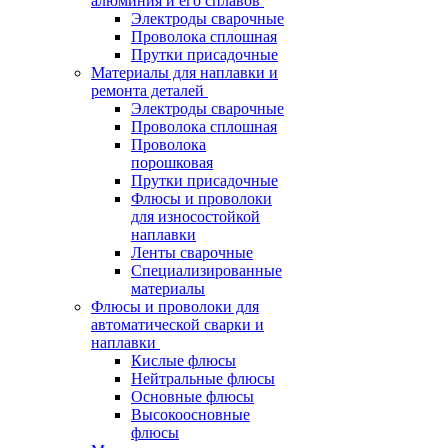
алюминия и его сплавов
Электроды сварочные
Проволока сплошная
Прутки присадочные
Материалы для наплавки и
ремонта деталей
Электроды сварочные
Проволока сплошная
Проволока
порошковая
Прутки присадочные
Флюсы и проволоки
для износостойкой
наплавки
Ленты сварочные
Специализированные
материалы
Флюсы и проволоки для
автоматической сварки и
наплавки
Кислые флюсы
Нейтральные флюсы
Основные флюсы
Высокоосновные
флюсы