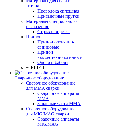
Материалы для сварки
титана
Проволока сплошная
Присадочные прутки
Материалы специального
назначения
Строжка и резка
Припои
Припои оловянно-
свинцовые
Припои
высокотехнологичные
Олово и баббит
+ ЕЩЕ 1
Сварочное оборудование
Сварочное оборудование
для MMA сварки
Сварочные аппараты
MMA
Запасные части MMA
Сварочное оборудование
для MIG/MAG сварки
Сварочные аппараты
MIG/MAG