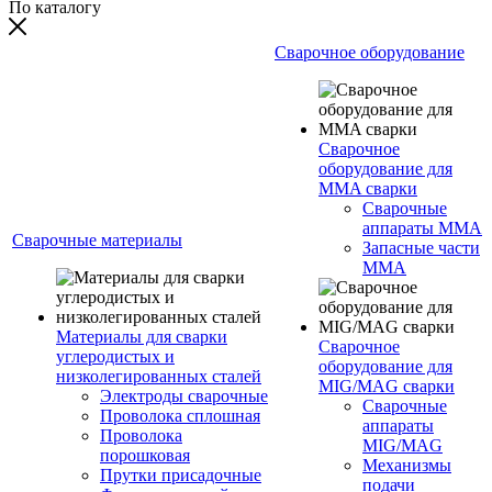
По каталогу
Сварочное оборудование
Сварочное
оборудование для
MMA сварки
Сварочные
аппараты MMA
Сварочные материалы
Запасные части
MMA
Материалы для сварки
Сварочное
углеродистых и
оборудование для
низколегированных сталей
MIG/MAG сварки
Электроды сварочные
Сварочные
Проволока сплошная
аппараты
Проволока
MIG/MAG
порошковая
Механизмы
Прутки присадочные
подачи