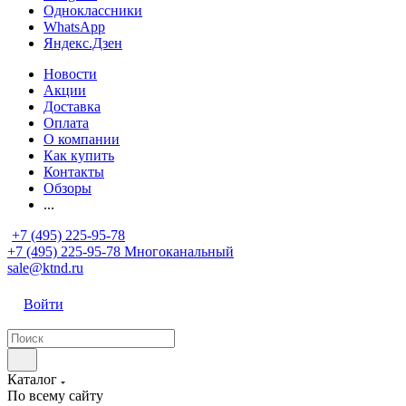
Одноклассники
WhatsApp
Яндекс.Дзен
Новости
Акции
Доставка
Оплата
О компании
Как купить
Контакты
Обзоры
...
+7 (495) 225-95-78
+7 (495) 225-95-78
Многоканальный
sale@ktnd.ru
Войти
Каталог
По всему сайту