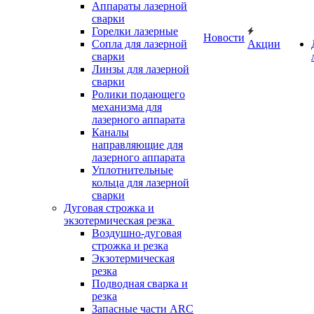
Аппараты лазерной
сварки
Горелки лазерные
Новости
Сопла для лазерной
Акции
сварки
Линзы для лазерной
сварки
Ролики подающего
механизма для
лазерного аппарата
Каналы
направляющие для
лазерного аппарата
Уплотнительные
кольца для лазерной
сварки
Дуговая строжка и
экзотермическая резка
Воздушно-дуговая
строжка и резка
Экзотермическая
резка
Подводная сварка и
резка
Запасные части ARC