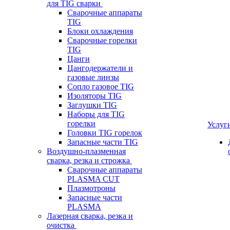
для TIG сварки
Сварочные аппараты
TIG
Блоки охлаждения
Сварочные горелки
TIG
Цанги
Цангодержатели и
газовые линзы
Сопло газовое TIG
Изоляторы TIG
Заглушки TIG
Наборы для TIG
горелки
Услуг
Головки TIG горелок
Запасные части TIG
Воздушно-плазменная
сварка, резка и строжка
Сварочные аппараты
PLASMA CUT
Плазмотроны
Запасные части
PLASMA
Лазерная сварка, резка и
очистка