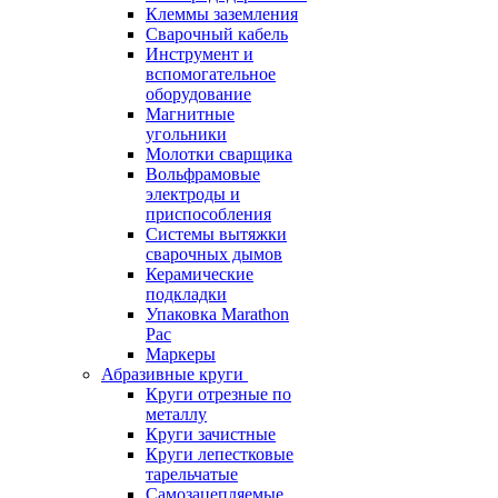
Клеммы заземления
Сварочный кабель
Инструмент и
вспомогательное
оборудование
Магнитные
угольники
Молотки сварщика
Вольфрамовые
электроды и
приспособления
Системы вытяжки
сварочных дымов
Керамические
подкладки
Упаковка Marathon
Pac
Маркеры
Абразивные круги
Круги отрезные по
металлу
Круги зачистные
Круги лепестковые
тарельчатые
Самозацепляемые