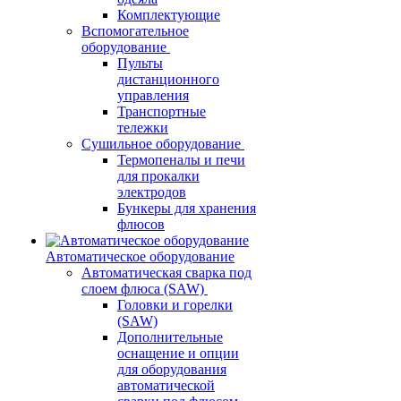
Комплектующие
Вспомогательное
оборудование
Пульты
дистанционного
управления
Транспортные
тележки
Сушильное оборудование
Термопеналы и печи
для прокалки
электродов
Бункеры для хранения
флюсов
Автоматическое оборудование
Автоматическая сварка под
слоем флюса (SAW)
Головки и горелки
(SAW)
Дополнительные
оснащение и опции
для оборудования
автоматической