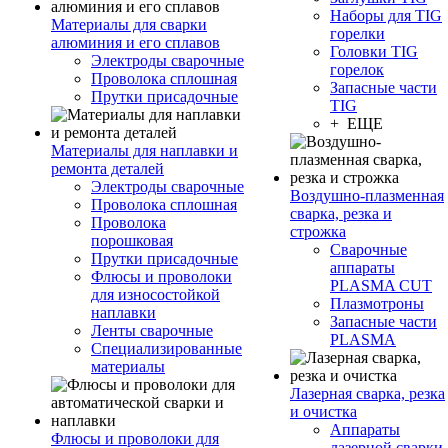
Наборы для TIG
Материалы для сварки
горелки
алюминия и его сплавов
Головки TIG
Электроды сварочные
горелок
Проволока сплошная
Запасные части
Прутки присадочные
TIG
+ ЕЩЕ
Материалы для наплавки и
ремонта деталей
Электроды сварочные
Воздушно-плазменная
Проволока сплошная
сварка, резка и
Проволока
строжка
порошковая
Сварочные
Прутки присадочные
аппараты
Флюсы и проволоки
PLASMA CUT
для износостойкой
Плазмотроны
наплавки
Запасные части
Ленты сварочные
PLASMA
Специализированные
материалы
Лазерная сварка, резка
и очистка
Аппараты
Флюсы и проволоки для
лазерной сварки