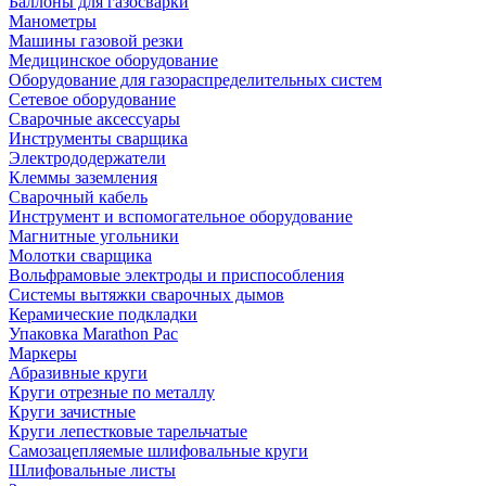
Баллоны для газосварки
Манометры
Машины газовой резки
Медицинское оборудование
Оборудование для газораспределительных систем
Сетевое оборудование
Сварочные аксессуары
Инструменты сварщика
Электрододержатели
Клеммы заземления
Сварочный кабель
Инструмент и вспомогательное оборудование
Магнитные угольники
Молотки сварщика
Вольфрамовые электроды и приспособления
Системы вытяжки сварочных дымов
Керамические подкладки
Упаковка Marathon Pac
Маркеры
Абразивные круги
Круги отрезные по металлу
Круги зачистные
Круги лепестковые тарельчатые
Самозацепляемые шлифовальные круги
Шлифовальные листы