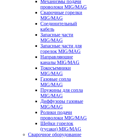
Механизмы подачи
проволоки MIG/MAG
Сварочные горелки
MIG/MAG
Соединительный
кабель
Запасные части
MIG/MAG
Запасные части для
горелок MIG/MAG
Направляющие
каналы MIG/MAG
Токосъемники
MIG/MAG
Газовые сопла
MIG/MAG
Пружины для сопла
MIG/MAG
Диффузоры газовые
MIG/MAG
Ролики подачи
проволоки MIG/MAG
Шейки горелок
(гусаки) MIG/MAG
Сварочное оборудование