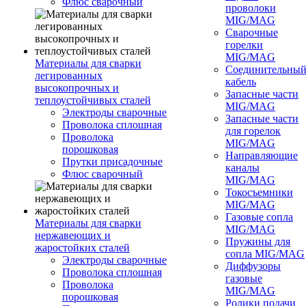
Флюс сварочный
проволоки
MIG/MAG
Сварочные
горелки
MIG/MAG
Материалы для сварки
Соединительны
легированных
кабель
высокопрочных и
Запасные части
теплоустойчивых сталей
MIG/MAG
Электроды сварочные
Запасные части
Проволока сплошная
для горелок
Проволока
MIG/MAG
порошковая
Направляющие
Прутки присадочные
каналы
Флюс сварочный
MIG/MAG
Токосъемники
MIG/MAG
Газовые сопла
Материалы для сварки
MIG/MAG
нержавеющих и
Пружины для
жаростойких сталей
сопла MIG/MAG
Электроды сварочные
Диффузоры
Проволока сплошная
газовые
Проволока
MIG/MAG
порошковая
Ролики подачи