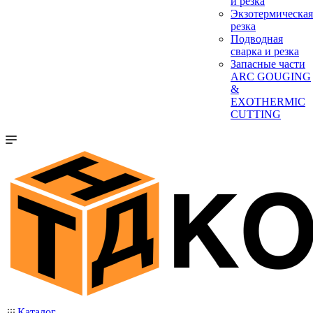
и резка
Экзотермическая
резка
Подводная
сварка и резка
Запасные части
ARC GOUGING
&
EXOTHERMIC
CUTTING
Каталог