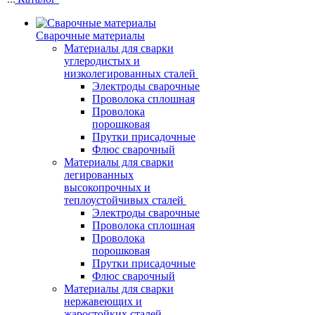
Сварочные материалы
Материалы для сварки
углеродистых и
низколегированных сталей
Электроды сварочные
Проволока сплошная
Проволока
порошковая
Прутки присадочные
Флюс сварочный
Материалы для сварки
легированных
высокопрочных и
теплоустойчивых сталей
Электроды сварочные
Проволока сплошная
Проволока
порошковая
Прутки присадочные
Флюс сварочный
Материалы для сварки
нержавеющих и
жаростойких сталей