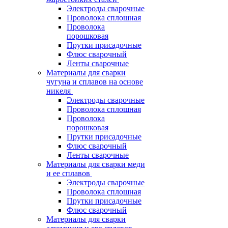
Электроды сварочные
Проволока сплошная
Проволока
порошковая
Прутки присадочные
Флюс сварочный
Ленты сварочные
Материалы для сварки
чугуна и сплавов на основе
никеля
Электроды сварочные
Проволока сплошная
Проволока
порошковая
Прутки присадочные
Флюс сварочный
Ленты сварочные
Материалы для сварки меди
и ее сплавов
Электроды сварочные
Проволока сплошная
Прутки присадочные
Флюс сварочный
Материалы для сварки