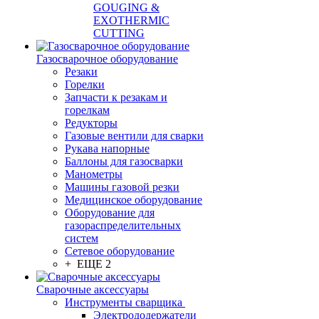
GOUGING &
EXOTHERMIC
CUTTING
Газосварочное оборудование
Резаки
Горелки
Запчасти к резакам и
горелкам
Редукторы
Газовые вентили для сварки
Рукава напорные
Баллоны для газосварки
Манометры
Машины газовой резки
Медицинское оборудование
Оборудование для
газораспределительных
систем
Сетевое оборудование
+ ЕЩЕ 2
Сварочные аксессуары
Инструменты сварщика
Электрододержатели