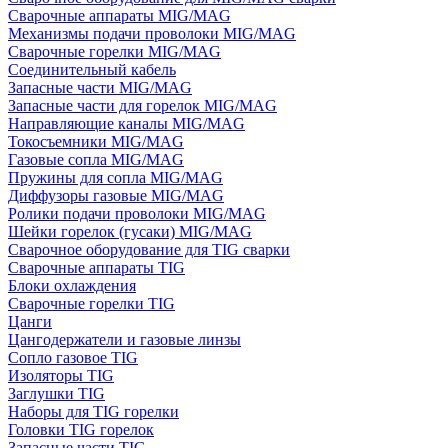
Сварочные аппараты MIG/MAG
Механизмы подачи проволоки MIG/MAG
Сварочные горелки MIG/MAG
Соединительный кабель
Запасные части MIG/MAG
Запасные части для горелок MIG/MAG
Направляющие каналы MIG/MAG
Токосъемники MIG/MAG
Газовые сопла MIG/MAG
Пружины для сопла MIG/MAG
Диффузоры газовые MIG/MAG
Ролики подачи проволоки MIG/MAG
Шейки горелок (гусаки) MIG/MAG
Сварочное оборудование для TIG сварки
Сварочные аппараты TIG
Блоки охлаждения
Сварочные горелки TIG
Цанги
Цангодержатели и газовые линзы
Сопло газовое TIG
Изоляторы TIG
Заглушки TIG
Наборы для TIG горелки
Головки TIG горелок
Запасные части TIG