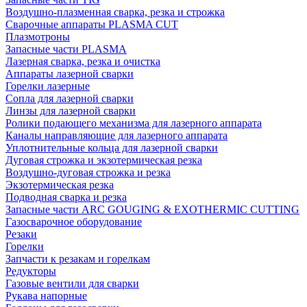
Воздушно-плазменная сварка, резка и строжка
Сварочные аппараты PLASMA CUT
Плазмотроны
Запасные части PLASMA
Лазерная сварка, резка и очистка
Аппараты лазерной сварки
Горелки лазерные
Сопла для лазерной сварки
Линзы для лазерной сварки
Ролики подающего механизма для лазерного аппарата
Каналы направляющие для лазерного аппарата
Уплотнительные кольца для лазерной сварки
Дуговая строжка и экзотермическая резка
Воздушно-дуговая строжка и резка
Экзотермическая резка
Подводная сварка и резка
Запасные части ARC GOUGING & EXOTHERMIC CUTTING
Газосварочное оборудование
Резаки
Горелки
Запчасти к резакам и горелкам
Редукторы
Газовые вентили для сварки
Рукава напорные