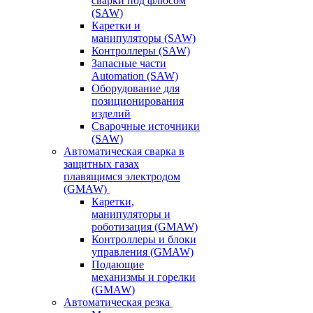
сварки под флюсом
(SAW)
Каретки и
манипуляторы (SAW)
Контроллеры (SAW)
Запасные части
Automation (SAW)
Оборудование для
позиционирования
изделий
Сварочные источники
(SAW)
Автоматическая сварка в
защитных газах
плавящимся электродом
(GMAW)
Каретки,
манипуляторы и
роботизация (GMAW)
Контроллеры и блоки
управления (GMAW)
Подающие
механизмы и горелки
(GMAW)
Автоматическая резка