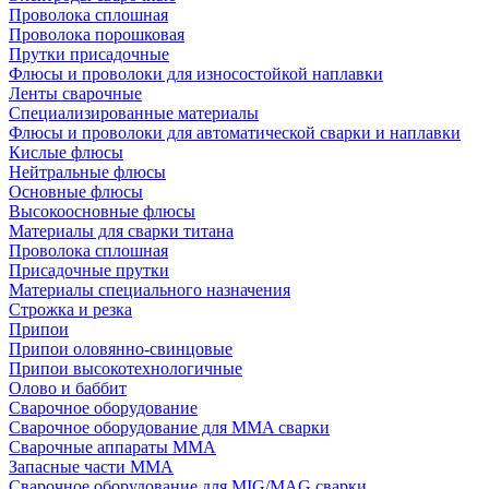
Проволока сплошная
Проволока порошковая
Прутки присадочные
Флюсы и проволоки для износостойкой наплавки
Ленты сварочные
Специализированные материалы
Флюсы и проволоки для автоматической сварки и наплавки
Кислые флюсы
Нейтральные флюсы
Основные флюсы
Высокоосновные флюсы
Материалы для сварки титана
Проволока сплошная
Присадочные прутки
Материалы специального назначения
Строжка и резка
Припои
Припои оловянно-свинцовые
Припои высокотехнологичные
Олово и баббит
Сварочное оборудование
Сварочное оборудование для MMA сварки
Сварочные аппараты MMA
Запасные части MMA
Сварочное оборудование для MIG/MAG сварки