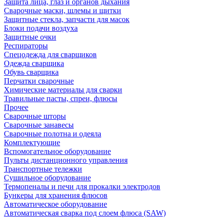
Защита лица, глаз и органов дыхания
Сварочные маски, шлемы и щитки
Защитные стекла, запчасти для масок
Блоки подачи воздуха
Защитные очки
Респираторы
Спецодежда для сварщиков
Одежда сварщика
Обувь сварщика
Перчатки сварочные
Химические материалы для сварки
Травильные пасты, спреи, флюсы
Прочее
Сварочные шторы
Сварочные занавесы
Сварочные полотна и одеяла
Комплектующие
Вспомогательное оборудование
Пульты дистанционного управления
Транспортные тележки
Сушильное оборудование
Термопеналы и печи для прокалки электродов
Бункеры для хранения флюсов
Автоматическое оборудование
Автоматическая сварка под слоем флюса (SAW)