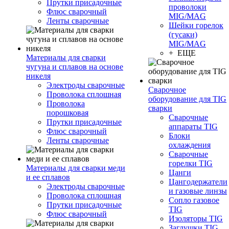
Прутки присадочные
проволоки
Флюс сварочный
MIG/MAG
Ленты сварочные
Шейки горелок
(гусаки)
MIG/MAG
+ ЕЩЕ
Материалы для сварки
чугуна и сплавов на основе
никеля
Электроды сварочные
Сварочное
Проволока сплошная
оборудование для TIG
Проволока
сварки
порошковая
Сварочные
Прутки присадочные
аппараты TIG
Флюс сварочный
Блоки
Ленты сварочные
охлаждения
Сварочные
горелки TIG
Материалы для сварки меди
Цанги
и ее сплавов
Цангодержатели
Электроды сварочные
и газовые линзы
Проволока сплошная
Сопло газовое
Прутки присадочные
TIG
Флюс сварочный
Изоляторы TIG
Заглушки TIG