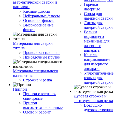
автоматической сварки и
Горелки
наплавки
лазерные
Кислые флюсы
Сопла для
Нейтральные флюсы
лазерной сварки
Основные флюсы
Линзы для
Высокоосновные
лазерной сварки
флюсы
Ролики
подающего
механизма для
Материалы для сварки
лазерного
титана
аппарата
Проволока сплошная
Каналы
Присадочные прутки
направляющие
для лазерного
аппарата
Материалы специального
Уплотнительные
назначения
кольца для
Строжка и резка
лазерной сварки
Припои
Припои оловянно-
Дуговая строжка и
свинцовые
экзотермическая резка
Припои
Воздушно-
высокотехнологичные
дуговая строжка
Олово и баббит