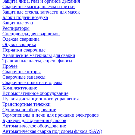
Защита лица, глаз и органов дыхания
Сварочные маски, шлемы и щитки
Защитные стекла, запчасти для масок
Блоки подачи воздуха
Защитные очки
Респираторы
Спецодежда для сварщиков
Одежда сварщика
Обувь сварщика
Перчатки сварочные
Химические материалы для сварки
Травильные пасты, спреи, флюсы
Прочее
Сварочные шторы
Сварочные занавесы
Сварочные полотна и одеяла
Комплектующие
Вспомогательное оборудование
Пульты дистанционного управления
Транспортные тележки
Сушильное оборудование
Термопеналы и печи для прокалки электродов
Бункеры для хранения флюсов
Автоматическое оборудование
Автоматическая сварка под слоем флюса (SAW)