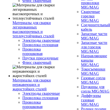
Флюс сварочный
проволоки
MIG/MAG
Сварочные
горелки
MIG/MAG
Материалы для сварки
Соединительны
легированных
кабель
высокопрочных и
Запасные части
теплоустойчивых сталей
MIG/MAG
Электроды сварочные
Запасные части
Проволока сплошная
для горелок
Проволока
MIG/MAG
порошковая
Направляющие
Прутки присадочные
каналы
Флюс сварочный
MIG/MAG
Токосъемники
MIG/MAG
Газовые сопла
Материалы для сварки
MIG/MAG
нержавеющих и
Пружины для
жаростойких сталей
сопла MIG/MAG
Электроды сварочные
Диффузоры
Проволока сплошная
газовые
Проволока
MIG/MAG
порошковая
Ролики подачи