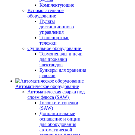
Комплектующие
Вспомогательное
оборудование
Пульты
дистанционного
управления
Транспортные
тележки
Сушильное оборудование
Термопеналы и печи
для прокалки
электродов
Бункеры для хранения
флюсов
Автоматическое оборудование
Автоматическая сварка под
слоем флюса (SAW)
Головки и горелки
(SAW)
Дополнительные
оснащение и опции
для оборудования
автоматической