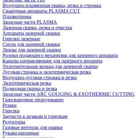
Воздушно-плазменная сварка, резка и строжка
Сварочные аппараты PLASMA CUT
Плазмотроны
Запасные части PLASMA
Лазерная сварка, резка и очистка
Аппараты лазерной сварки
Горелки лазерные
Сопла для лазерной сварки
Линзы для лазерной сварки
Ролики подающего механизма для лазерного аппарата
Каналы направляющие для лазерного аппарата
Уплотнительные кольца для лазерной сварки
Дуговая строжка и экзотермическая резка
Воздушно-дуговая строжка и резка
Экзотермическая резка
Подводная сварка и резка
Запасные части ARC GOUGING & EXOTHERMIC CUTTING
Газосварочное оборудование
Резаки
Горелки
Запчасти к резакам и горелкам
Редукторы
Газовые вентили для сварки
Рукава напорные