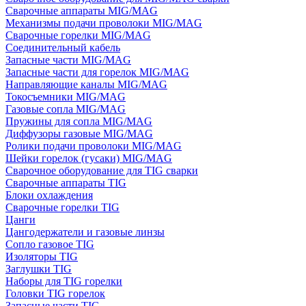
Сварочные аппараты MIG/MAG
Механизмы подачи проволоки MIG/MAG
Сварочные горелки MIG/MAG
Соединительный кабель
Запасные части MIG/MAG
Запасные части для горелок MIG/MAG
Направляющие каналы MIG/MAG
Токосъемники MIG/MAG
Газовые сопла MIG/MAG
Пружины для сопла MIG/MAG
Диффузоры газовые MIG/MAG
Ролики подачи проволоки MIG/MAG
Шейки горелок (гусаки) MIG/MAG
Сварочное оборудование для TIG сварки
Сварочные аппараты TIG
Блоки охлаждения
Сварочные горелки TIG
Цанги
Цангодержатели и газовые линзы
Сопло газовое TIG
Изоляторы TIG
Заглушки TIG
Наборы для TIG горелки
Головки TIG горелок
Запасные части TIG