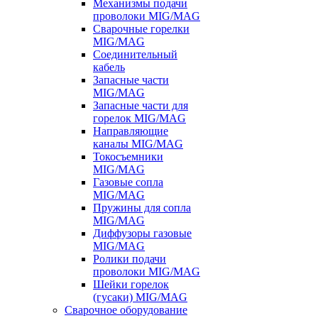
Механизмы подачи
проволоки MIG/MAG
Сварочные горелки
MIG/MAG
Соединительный
кабель
Запасные части
MIG/MAG
Запасные части для
горелок MIG/MAG
Направляющие
каналы MIG/MAG
Токосъемники
MIG/MAG
Газовые сопла
MIG/MAG
Пружины для сопла
MIG/MAG
Диффузоры газовые
MIG/MAG
Ролики подачи
проволоки MIG/MAG
Шейки горелок
(гусаки) MIG/MAG
Сварочное оборудование