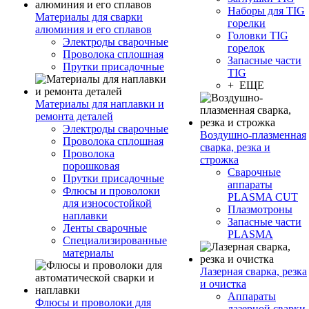
Наборы для TIG
Материалы для сварки
горелки
алюминия и его сплавов
Головки TIG
Электроды сварочные
горелок
Проволока сплошная
Запасные части
Прутки присадочные
TIG
+ ЕЩЕ
Материалы для наплавки и
ремонта деталей
Электроды сварочные
Воздушно-плазменная
Проволока сплошная
сварка, резка и
Проволока
строжка
порошковая
Сварочные
Прутки присадочные
аппараты
Флюсы и проволоки
PLASMA CUT
для износостойкой
Плазмотроны
наплавки
Запасные части
Ленты сварочные
PLASMA
Специализированные
материалы
Лазерная сварка, резка
и очистка
Аппараты
Флюсы и проволоки для
лазерной сварки