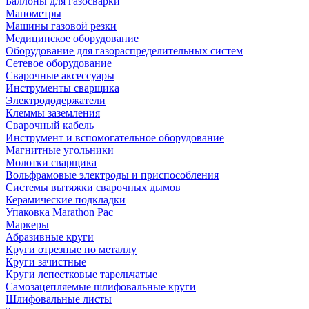
Баллоны для газосварки
Манометры
Машины газовой резки
Медицинское оборудование
Оборудование для газораспределительных систем
Сетевое оборудование
Сварочные аксессуары
Инструменты сварщика
Электрододержатели
Клеммы заземления
Сварочный кабель
Инструмент и вспомогательное оборудование
Магнитные угольники
Молотки сварщика
Вольфрамовые электроды и приспособления
Системы вытяжки сварочных дымов
Керамические подкладки
Упаковка Marathon Pac
Маркеры
Абразивные круги
Круги отрезные по металлу
Круги зачистные
Круги лепестковые тарельчатые
Самозацепляемые шлифовальные круги
Шлифовальные листы