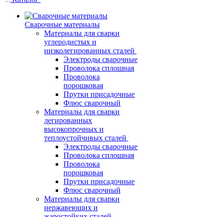
Сварочные материалы
Материалы для сварки
углеродистых и
низколегированных сталей
Электроды сварочные
Проволока сплошная
Проволока
порошковая
Прутки присадочные
Флюс сварочный
Материалы для сварки
легированных
высокопрочных и
теплоустойчивых сталей
Электроды сварочные
Проволока сплошная
Проволока
порошковая
Прутки присадочные
Флюс сварочный
Материалы для сварки
нержавеющих и
жаростойких сталей