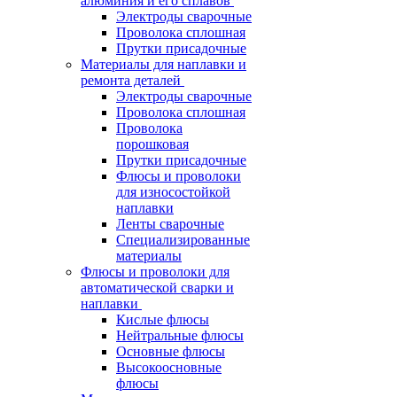
алюминия и его сплавов
Электроды сварочные
Проволока сплошная
Прутки присадочные
Материалы для наплавки и
ремонта деталей
Электроды сварочные
Проволока сплошная
Проволока
порошковая
Прутки присадочные
Флюсы и проволоки
для износостойкой
наплавки
Ленты сварочные
Специализированные
материалы
Флюсы и проволоки для
автоматической сварки и
наплавки
Кислые флюсы
Нейтральные флюсы
Основные флюсы
Высокоосновные
флюсы