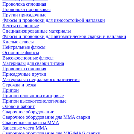
Проволока сплошная
Проволока порошковая
Прутки присадочные
Флюсы и проволоки для износостойкой наплавки
Ленты сварочные
Специализированные материалы
Флюсы и проволоки для автоматической сварки и наплавки
Кислые флюсы
Нейтральные флюсы
Основные флюсы
Высокоосновные флюсы
Материалы для сварки титана
Проволока сплошная
Присадочные прутки
Материалы специального назначения
Строжка и резка
Припои
Припои оловянно-свинцовые
Припои высокотехнологичные
Олово и баббит
Сварочное оборудование
Сварочное оборудование для MMA сварки
Сварочные аппараты MMA
Запасные части MMA
Сварочное оборудование для MIG/MAG сварки