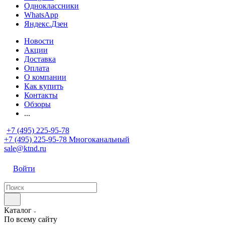
Одноклассники
WhatsApp
Яндекс.Дзен
Новости
Акции
Доставка
Оплата
О компании
Как купить
Контакты
Обзоры
...
+7 (495) 225-95-78
+7 (495) 225-95-78
Многоканальный
sale@ktnd.ru
Войти
Каталог
По всему сайту