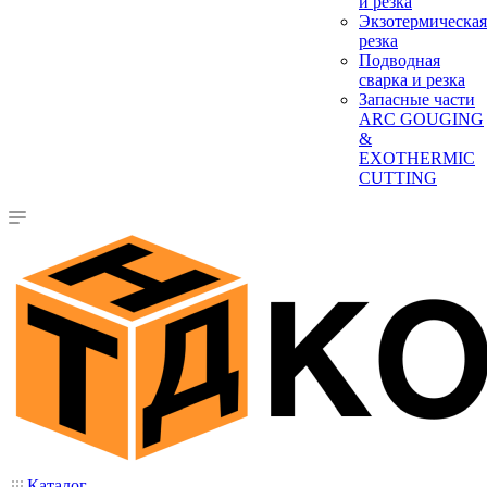
и резка
Экзотермическая
резка
Подводная
сварка и резка
Запасные части
ARC GOUGING
&
EXOTHERMIC
CUTTING
Каталог