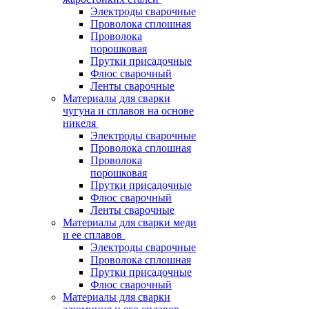
Электроды сварочные
Проволока сплошная
Проволока
порошковая
Прутки присадочные
Флюс сварочный
Ленты сварочные
Материалы для сварки
чугуна и сплавов на основе
никеля
Электроды сварочные
Проволока сплошная
Проволока
порошковая
Прутки присадочные
Флюс сварочный
Ленты сварочные
Материалы для сварки меди
и ее сплавов
Электроды сварочные
Проволока сплошная
Прутки присадочные
Флюс сварочный
Материалы для сварки