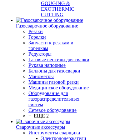
GOUGING &
EXOTHERMIC
CUTTING
Газосварочное оборудование
Резаки
Горелки
Запчасти к резакам и
горелкам
Редукторы
Газовые вентили для сварки
Рукава напорные
Баллоны для газосварки
Манометры
Машины газовой резки
Медицинское оборудование
Оборудование для
газораспределительных
систем
Сетевое оборудование
+ ЕЩЕ 2
Сварочные аксессуары
Инструменты сварщика
Электрододержатели