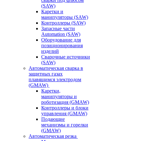
сварки под флюсом
(SAW)
Каретки и
манипуляторы (SAW)
Контроллеры (SAW)
Запасные части
Automation (SAW)
Оборудование для
позиционирования
изделий
Сварочные источники
(SAW)
Автоматическая сварка в
защитных газах
плавящимся электродом
(GMAW)
Каретки,
манипуляторы и
роботизация (GMAW)
Контроллеры и блоки
управления (GMAW)
Подающие
механизмы и горелки
(GMAW)
Автоматическая резка