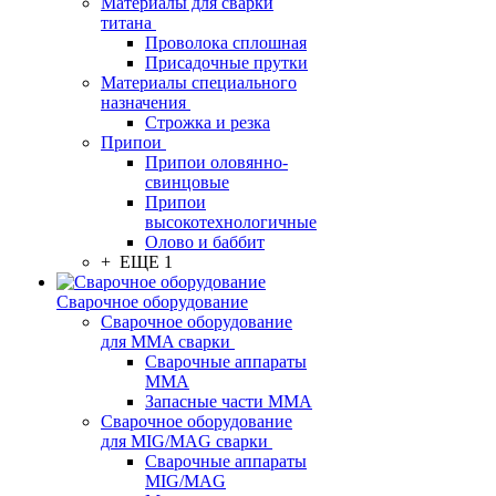
Материалы для сварки
титана
Проволока сплошная
Присадочные прутки
Материалы специального
назначения
Строжка и резка
Припои
Припои оловянно-
свинцовые
Припои
высокотехнологичные
Олово и баббит
+ ЕЩЕ 1
Сварочное оборудование
Сварочное оборудование
для MMA сварки
Сварочные аппараты
MMA
Запасные части MMA
Сварочное оборудование
для MIG/MAG сварки
Сварочные аппараты
MIG/MAG