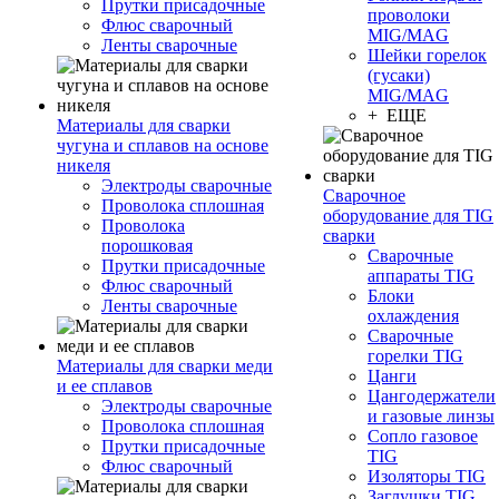
Прутки присадочные
проволоки
Флюс сварочный
MIG/MAG
Ленты сварочные
Шейки горелок
(гусаки)
MIG/MAG
+ ЕЩЕ
Материалы для сварки
чугуна и сплавов на основе
никеля
Электроды сварочные
Сварочное
Проволока сплошная
оборудование для TIG
Проволока
сварки
порошковая
Сварочные
Прутки присадочные
аппараты TIG
Флюс сварочный
Блоки
Ленты сварочные
охлаждения
Сварочные
горелки TIG
Материалы для сварки меди
Цанги
и ее сплавов
Цангодержатели
Электроды сварочные
и газовые линзы
Проволока сплошная
Сопло газовое
Прутки присадочные
TIG
Флюс сварочный
Изоляторы TIG
Заглушки TIG