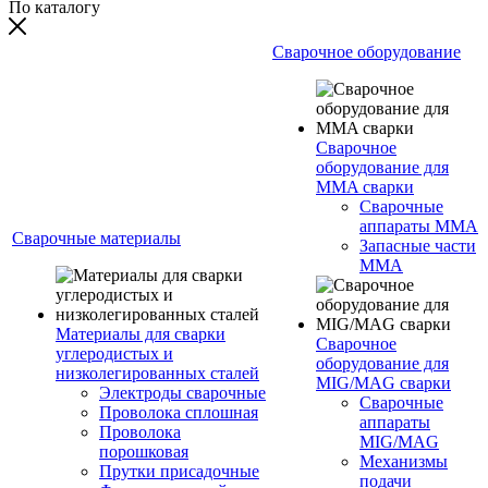
По каталогу
Сварочное оборудование
Сварочное
оборудование для
MMA сварки
Сварочные
аппараты MMA
Сварочные материалы
Запасные части
MMA
Материалы для сварки
Сварочное
углеродистых и
оборудование для
низколегированных сталей
MIG/MAG сварки
Электроды сварочные
Сварочные
Проволока сплошная
аппараты
Проволока
MIG/MAG
порошковая
Механизмы
Прутки присадочные
подачи