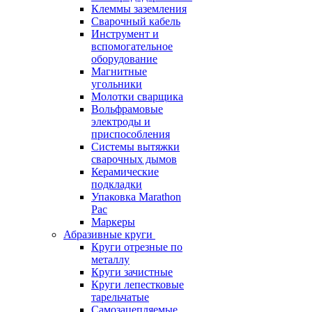
Клеммы заземления
Сварочный кабель
Инструмент и
вспомогательное
оборудование
Магнитные
угольники
Молотки сварщика
Вольфрамовые
электроды и
приспособления
Системы вытяжки
сварочных дымов
Керамические
подкладки
Упаковка Marathon
Pac
Маркеры
Абразивные круги
Круги отрезные по
металлу
Круги зачистные
Круги лепестковые
тарельчатые
Самозацепляемые