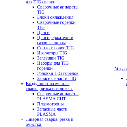
для TIG сварки
Сварочные аппараты
TIG
Блоки охлаждения
Сварочные горелки
TIG
Цанги
Цангодержатели и
газовые линзы
Сопло газовое TIG
Изоляторы TIG
Заглушки TIG
Наборы для TIG
горелки
Услуг
Головки TIG горелок
Запасные части TIG
Воздушно-плазменная
сварка, резка и строжка
Сварочные аппараты
PLASMA CUT
Плазмотроны
Запасные части
PLASMA
Лазерная сварка, резка и
очистка