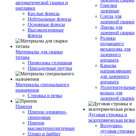
автоматической сварки и
Горелки
наплавки
лазерные
Кислые флюсы
Сопла для
Нейтральные флюсы
лазерной сварки
Основные флюсы
Линзы для
Высокоосновные
лазерной сварки
флюсы
Ролики
подающего
механизма для
Материалы для сварки
лазерного
титана
аппарата
Проволока сплошная
Каналы
Присадочные прутки
направляющие
для лазерного
аппарата
Материалы специального
Уплотнительные
назначения
кольца для
Строжка и резка
лазерной сварки
Припои
Припои оловянно-
Дуговая строжка и
свинцовые
экзотермическая резка
Припои
Воздушно-
высокотехнологичные
дуговая строжка
Олово и баббит