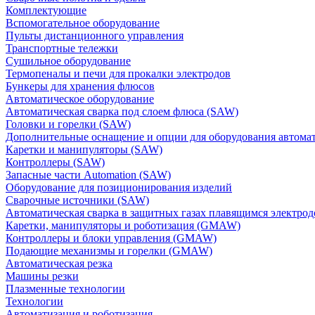
Комплектующие
Вспомогательное оборудование
Пульты дистанционного управления
Транспортные тележки
Сушильное оборудование
Термопеналы и печи для прокалки электродов
Бункеры для хранения флюсов
Автоматическое оборудование
Автоматическая сварка под слоем флюса (SAW)
Головки и горелки (SAW)
Дополнительные оснащение и опции для оборудования автома
Каретки и манипуляторы (SAW)
Контроллеры (SAW)
Запасные части Automation (SAW)
Оборудование для позиционирования изделий
Сварочные источники (SAW)
Автоматическая сварка в защитных газах плавящимся электр
Каретки, манипуляторы и роботизация (GMAW)
Контроллеры и блоки управления (GMAW)
Подающие механизмы и горелки (GMAW)
Автоматическая резка
Машины резки
Плазменные технологии
Технологии
Автоматизация и роботизация