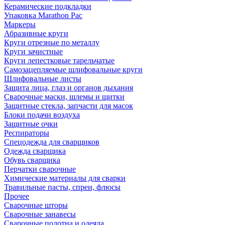
Керамические подкладки
Упаковка Marathon Pac
Маркеры
Абразивные круги
Круги отрезные по металлу
Круги зачистные
Круги лепестковые тарельчатые
Самозацепляемые шлифовальные круги
Шлифовальные листы
Защита лица, глаз и органов дыхания
Сварочные маски, шлемы и щитки
Защитные стекла, запчасти для масок
Блоки подачи воздуха
Защитные очки
Респираторы
Спецодежда для сварщиков
Одежда сварщика
Обувь сварщика
Перчатки сварочные
Химические материалы для сварки
Травильные пасты, спреи, флюсы
Прочее
Сварочные шторы
Сварочные занавесы
Сварочные полотна и одеяла