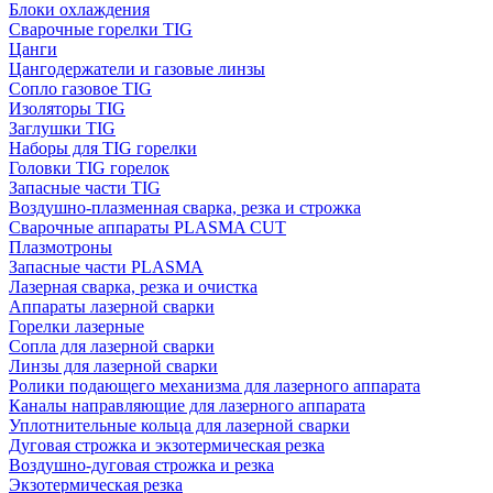
Блоки охлаждения
Сварочные горелки TIG
Цанги
Цангодержатели и газовые линзы
Сопло газовое TIG
Изоляторы TIG
Заглушки TIG
Наборы для TIG горелки
Головки TIG горелок
Запасные части TIG
Воздушно-плазменная сварка, резка и строжка
Сварочные аппараты PLASMA CUT
Плазмотроны
Запасные части PLASMA
Лазерная сварка, резка и очистка
Аппараты лазерной сварки
Горелки лазерные
Сопла для лазерной сварки
Линзы для лазерной сварки
Ролики подающего механизма для лазерного аппарата
Каналы направляющие для лазерного аппарата
Уплотнительные кольца для лазерной сварки
Дуговая строжка и экзотермическая резка
Воздушно-дуговая строжка и резка
Экзотермическая резка