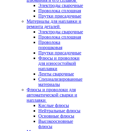
алюминия и его сплавов
Электроды сварочные
Проволока сплошная
Прутки присадочные
Материалы для наплавки и
ремонта деталей
Электроды сварочные
Проволока сплошная
Проволока
порошковая
Прутки присадочные
Флюсы и проволоки
для износостойкой
наплавки
Ленты сварочные
Специализированные
материалы
Флюсы и проволоки для
автоматической сварки и
наплавки
Кислые флюсы
Нейтральные флюсы
Основные флюсы
Высокоосновные
флюсы