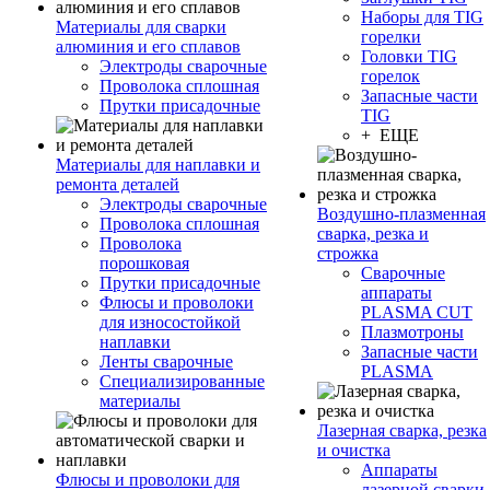
Наборы для TIG
Материалы для сварки
горелки
алюминия и его сплавов
Головки TIG
Электроды сварочные
горелок
Проволока сплошная
Запасные части
Прутки присадочные
TIG
+ ЕЩЕ
Материалы для наплавки и
ремонта деталей
Электроды сварочные
Воздушно-плазменная
Проволока сплошная
сварка, резка и
Проволока
строжка
порошковая
Сварочные
Прутки присадочные
аппараты
Флюсы и проволоки
PLASMA CUT
для износостойкой
Плазмотроны
наплавки
Запасные части
Ленты сварочные
PLASMA
Специализированные
материалы
Лазерная сварка, резка
и очистка
Аппараты
Флюсы и проволоки для
лазерной сварки