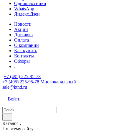
Одноклассники
WhatsApp
Яндекс.Дзен
Новости
Акции
Доставка
Оплата
О компании
Как купить
Контакты
Обзоры
...
+7 (495) 225-95-78
+7 (495) 225-95-78
Многоканальный
sale@ktnd.ru
Войти
Каталог
По всему сайту