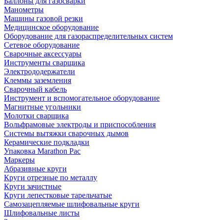
Баллоны для газосварки
Манометры
Машины газовой резки
Медицинское оборудование
Оборудование для газораспределительных систем
Сетевое оборудование
Сварочные аксессуары
Инструменты сварщика
Электрододержатели
Клеммы заземления
Сварочный кабель
Инструмент и вспомогательное оборудование
Магнитные угольники
Молотки сварщика
Вольфрамовые электроды и приспособления
Системы вытяжки сварочных дымов
Керамические подкладки
Упаковка Marathon Pac
Маркеры
Абразивные круги
Круги отрезные по металлу
Круги зачистные
Круги лепестковые тарельчатые
Самозацепляемые шлифовальные круги
Шлифовальные листы