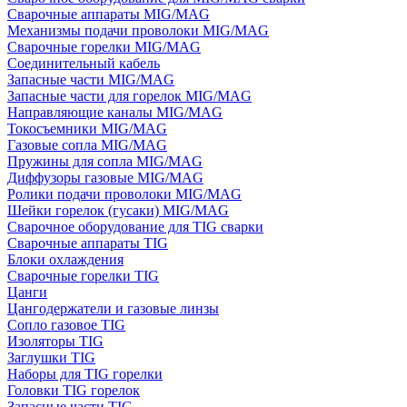
Сварочные аппараты MIG/MAG
Механизмы подачи проволоки MIG/MAG
Сварочные горелки MIG/MAG
Соединительный кабель
Запасные части MIG/MAG
Запасные части для горелок MIG/MAG
Направляющие каналы MIG/MAG
Токосъемники MIG/MAG
Газовые сопла MIG/MAG
Пружины для сопла MIG/MAG
Диффузоры газовые MIG/MAG
Ролики подачи проволоки MIG/MAG
Шейки горелок (гусаки) MIG/MAG
Сварочное оборудование для TIG сварки
Сварочные аппараты TIG
Блоки охлаждения
Сварочные горелки TIG
Цанги
Цангодержатели и газовые линзы
Сопло газовое TIG
Изоляторы TIG
Заглушки TIG
Наборы для TIG горелки
Головки TIG горелок
Запасные части TIG