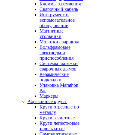
Клеммы заземления
Сварочный кабель
Инструмент и
вспомогательное
оборудование
Магнитные
угольники
Молотки сварщика
Вольфрамовые
электроды и
приспособления
Системы вытяжки
сварочных дымов
Керамические
подкладки
Упаковка Marathon
Pac
Маркеры
Абразивные круги
Круги отрезные по
металлу
Круги зачистные
Круги лепестковые
тарельчатые
Самозацепляемые