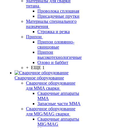
Материалы для сварки
титана
Проволока сплошная
Присадочные прутки
Материалы специального
назначения
Строжка и резка
Припои
Припои оловянно-
свинцовые
Припои
высокотехнологичные
Олово и баббит
+ ЕЩЕ 1
Сварочное оборудование
Сварочное оборудование
для MMA сварки
Сварочные аппараты
MMA
Запасные части MMA
Сварочное оборудование
для MIG/MAG сварки
Сварочные аппараты
MIG/MAG