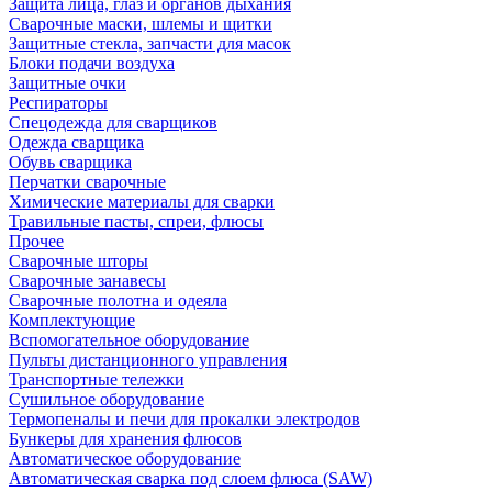
Защита лица, глаз и органов дыхания
Сварочные маски, шлемы и щитки
Защитные стекла, запчасти для масок
Блоки подачи воздуха
Защитные очки
Респираторы
Спецодежда для сварщиков
Одежда сварщика
Обувь сварщика
Перчатки сварочные
Химические материалы для сварки
Травильные пасты, спреи, флюсы
Прочее
Сварочные шторы
Сварочные занавесы
Сварочные полотна и одеяла
Комплектующие
Вспомогательное оборудование
Пульты дистанционного управления
Транспортные тележки
Сушильное оборудование
Термопеналы и печи для прокалки электродов
Бункеры для хранения флюсов
Автоматическое оборудование
Автоматическая сварка под слоем флюса (SAW)