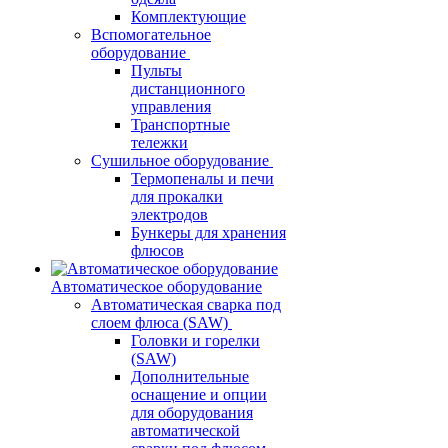
Комплектующие
Вспомогательное
оборудование
Пульты
дистанционного
управления
Транспортные
тележки
Сушильное оборудование
Термопеналы и печи
для прокалки
электродов
Бункеры для хранения
флюсов
Автоматическое оборудование
Автоматическая сварка под
слоем флюса (SAW)
Головки и горелки
(SAW)
Дополнительные
оснащение и опции
для оборудования
автоматической