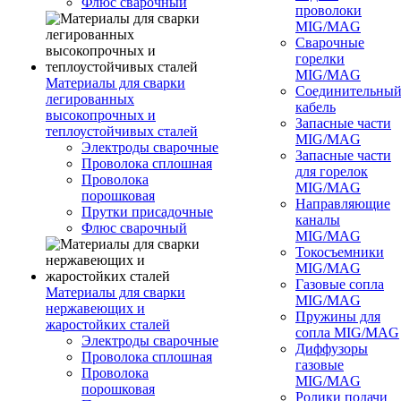
Флюс сварочный
проволоки
MIG/MAG
Сварочные
горелки
MIG/MAG
Материалы для сварки
Соединительны
легированных
кабель
высокопрочных и
Запасные части
теплоустойчивых сталей
MIG/MAG
Электроды сварочные
Запасные части
Проволока сплошная
для горелок
Проволока
MIG/MAG
порошковая
Направляющие
Прутки присадочные
каналы
Флюс сварочный
MIG/MAG
Токосъемники
MIG/MAG
Газовые сопла
Материалы для сварки
MIG/MAG
нержавеющих и
Пружины для
жаростойких сталей
сопла MIG/MAG
Электроды сварочные
Диффузоры
Проволока сплошная
газовые
Проволока
MIG/MAG
порошковая
Ролики подачи