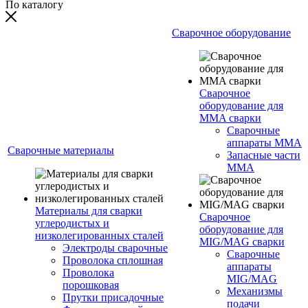
По каталогу
Сварочное оборудование
Сварочное
оборудование для
MMA сварки
Сварочные
аппараты MMA
Сварочные материалы
Запасные части
MMA
Материалы для сварки
Сварочное
углеродистых и
оборудование для
низколегированных сталей
MIG/MAG сварки
Электроды сварочные
Сварочные
Проволока сплошная
аппараты
Проволока
MIG/MAG
порошковая
Механизмы
Прутки присадочные
подачи