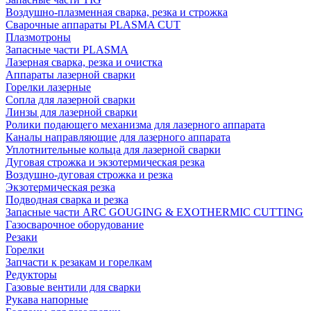
Воздушно-плазменная сварка, резка и строжка
Сварочные аппараты PLASMA CUT
Плазмотроны
Запасные части PLASMA
Лазерная сварка, резка и очистка
Аппараты лазерной сварки
Горелки лазерные
Сопла для лазерной сварки
Линзы для лазерной сварки
Ролики подающего механизма для лазерного аппарата
Каналы направляющие для лазерного аппарата
Уплотнительные кольца для лазерной сварки
Дуговая строжка и экзотермическая резка
Воздушно-дуговая строжка и резка
Экзотермическая резка
Подводная сварка и резка
Запасные части ARC GOUGING & EXOTHERMIC CUTTING
Газосварочное оборудование
Резаки
Горелки
Запчасти к резакам и горелкам
Редукторы
Газовые вентили для сварки
Рукава напорные