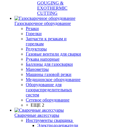
GOUGING &
EXOTHERMIC
CUTTING
Газосварочное оборудование
Резаки
Горелки
Запчасти к резакам и
горелкам
Редукторы
Газовые вентили для сварки
Рукава напорные
Баллоны для газосварки
Манометры
Машины газовой резки
Медицинское оборудование
Оборудование для
газораспределительных
систем
Сетевое оборудование
+ ЕЩЕ 2
Сварочные аксессуары
Инструменты сварщика
Электрододержатели