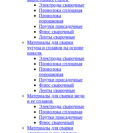
Электроды сварочные
Проволока сплошная
Проволока
порошковая
Прутки присадочные
Флюс сварочный
Ленты сварочные
Материалы для сварки
чугуна и сплавов на основе
никеля
Электроды сварочные
Проволока сплошная
Проволока
порошковая
Прутки присадочные
Флюс сварочный
Ленты сварочные
Материалы для сварки меди
и ее сплавов
Электроды сварочные
Проволока сплошная
Прутки присадочные
Флюс сварочный
Материалы для сварки