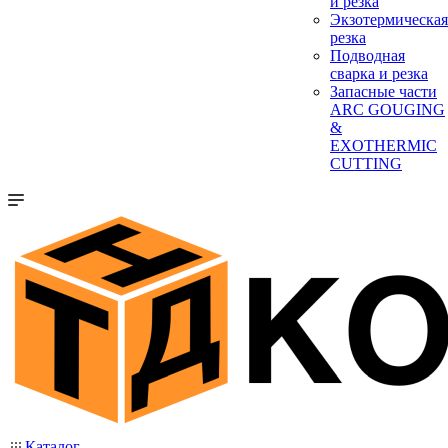
и резка
Экзотермическая
резка
Подводная
сварка и резка
Запасные части
ARC GOUGING
&
EXOTHERMIC
CUTTING
Каталог