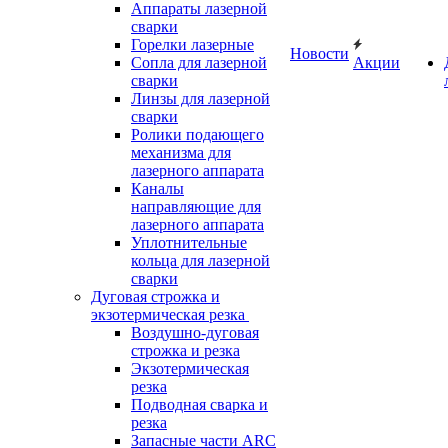
Аппараты лазерной
сварки
Горелки лазерные
Новости
Сопла для лазерной
Акции
сварки
Линзы для лазерной
сварки
Ролики подающего
механизма для
лазерного аппарата
Каналы
направляющие для
лазерного аппарата
Уплотнительные
кольца для лазерной
сварки
Дуговая строжка и
экзотермическая резка
Воздушно-дуговая
строжка и резка
Экзотермическая
резка
Подводная сварка и
резка
Запасные части ARC