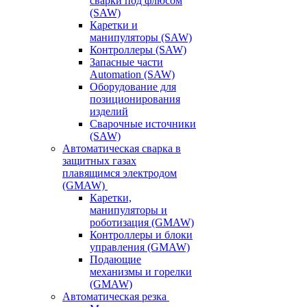
сварки под флюсом
(SAW)
Каретки и
манипуляторы (SAW)
Контроллеры (SAW)
Запасные части
Automation (SAW)
Оборудование для
позиционирования
изделий
Сварочные источники
(SAW)
Автоматическая сварка в
защитных газах
плавящимся электродом
(GMAW)
Каретки,
манипуляторы и
роботизация (GMAW)
Контроллеры и блоки
управления (GMAW)
Подающие
механизмы и горелки
(GMAW)
Автоматическая резка