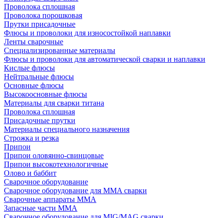
Проволока сплошная
Проволока порошковая
Прутки присадочные
Флюсы и проволоки для износостойкой наплавки
Ленты сварочные
Специализированные материалы
Флюсы и проволоки для автоматической сварки и наплавки
Кислые флюсы
Нейтральные флюсы
Основные флюсы
Высокоосновные флюсы
Материалы для сварки титана
Проволока сплошная
Присадочные прутки
Материалы специального назначения
Строжка и резка
Припои
Припои оловянно-свинцовые
Припои высокотехнологичные
Олово и баббит
Сварочное оборудование
Сварочное оборудование для MMA сварки
Сварочные аппараты MMA
Запасные части MMA
Сварочное оборудование для MIG/MAG сварки