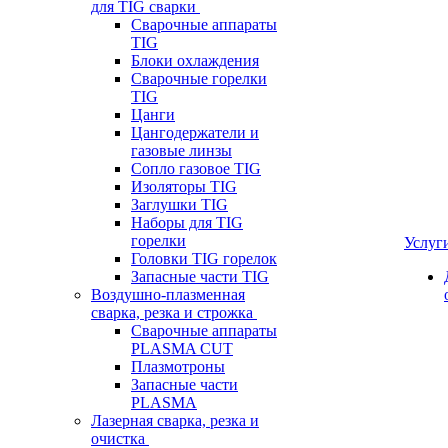
для TIG сварки
Сварочные аппараты
TIG
Блоки охлаждения
Сварочные горелки
TIG
Цанги
Цангодержатели и
газовые линзы
Сопло газовое TIG
Изоляторы TIG
Заглушки TIG
Наборы для TIG
горелки
Услуг
Головки TIG горелок
Запасные части TIG
Воздушно-плазменная
сварка, резка и строжка
Сварочные аппараты
PLASMA CUT
Плазмотроны
Запасные части
PLASMA
Лазерная сварка, резка и
очистка