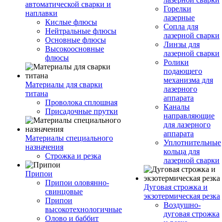
автоматической сварки и
Горелки
наплавки
лазерные
Кислые флюсы
Сопла для
Нейтральные флюсы
лазерной сварки
Основные флюсы
Линзы для
Высокоосновные
лазерной сварки
флюсы
Ролики
подающего
механизма для
Материалы для сварки
лазерного
титана
аппарата
Проволока сплошная
Каналы
Присадочные прутки
направляющие
для лазерного
аппарата
Материалы специального
Уплотнительные
назначения
кольца для
Строжка и резка
лазерной сварки
Припои
Припои оловянно-
Дуговая строжка и
свинцовые
экзотермическая резка
Припои
Воздушно-
высокотехнологичные
дуговая строжка
Олово и баббит