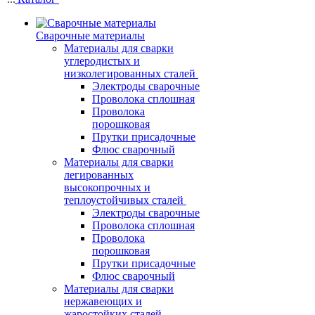
Сварочные материалы
Материалы для сварки
углеродистых и
низколегированных сталей
Электроды сварочные
Проволока сплошная
Проволока
порошковая
Прутки присадочные
Флюс сварочный
Материалы для сварки
легированных
высокопрочных и
теплоустойчивых сталей
Электроды сварочные
Проволока сплошная
Проволока
порошковая
Прутки присадочные
Флюс сварочный
Материалы для сварки
нержавеющих и
жаростойких сталей