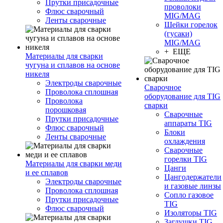
Прутки присадочные
проволоки
Флюс сварочный
MIG/MAG
Ленты сварочные
Шейки горелок
(гусаки)
MIG/MAG
+ ЕЩЕ
Материалы для сварки
чугуна и сплавов на основе
никеля
Электроды сварочные
Сварочное
Проволока сплошная
оборудование для TIG
Проволока
сварки
порошковая
Сварочные
Прутки присадочные
аппараты TIG
Флюс сварочный
Блоки
Ленты сварочные
охлаждения
Сварочные
горелки TIG
Материалы для сварки меди
Цанги
и ее сплавов
Цангодержатели
Электроды сварочные
и газовые линзы
Проволока сплошная
Сопло газовое
Прутки присадочные
TIG
Флюс сварочный
Изоляторы TIG
Заглушки TIG