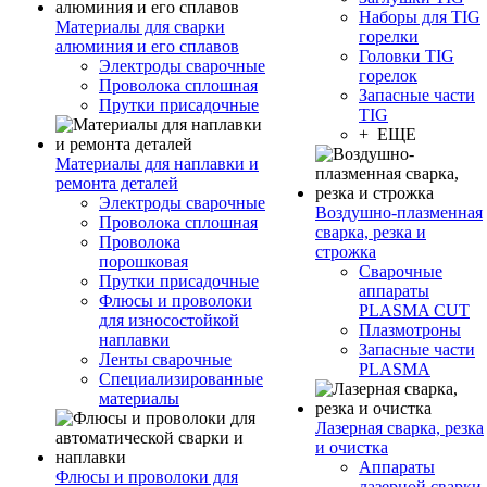
Наборы для TIG
Материалы для сварки
горелки
алюминия и его сплавов
Головки TIG
Электроды сварочные
горелок
Проволока сплошная
Запасные части
Прутки присадочные
TIG
+ ЕЩЕ
Материалы для наплавки и
ремонта деталей
Электроды сварочные
Воздушно-плазменная
Проволока сплошная
сварка, резка и
Проволока
строжка
порошковая
Сварочные
Прутки присадочные
аппараты
Флюсы и проволоки
PLASMA CUT
для износостойкой
Плазмотроны
наплавки
Запасные части
Ленты сварочные
PLASMA
Специализированные
материалы
Лазерная сварка, резка
и очистка
Аппараты
Флюсы и проволоки для
лазерной сварки