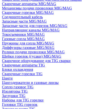
Сварочные аппараты MIG/MAG
Механизмы подачи проволоки MIG/MAG
Сварочные горелки MIG/MAG
Соединительный кабель
Запасные части MIG/MAG
Запасные части для горелок MIG/MAG
Направляющие каналы MIG/MAG
Токосъемники MIG/MAG
Газовые сопла MIG/MAG
Пружины для сопла MIG/MAG
Диффузоры газовые MIG/MAG
Ролики подачи проволоки MIG/MAG
Шейки горелок (гусаки) MIG/MAG
Сварочное оборудование для TIG сварки
Сварочные аппараты TIG
Блоки охлаждения
Сварочные горелки TIG
Цанги
Цангодержатели и газовые линзы
Сопло газовое TIG
Изоляторы TIG
Заглушки TIG
Наборы для TIG горелки
Головки TIG горелок
Запасные части TIG