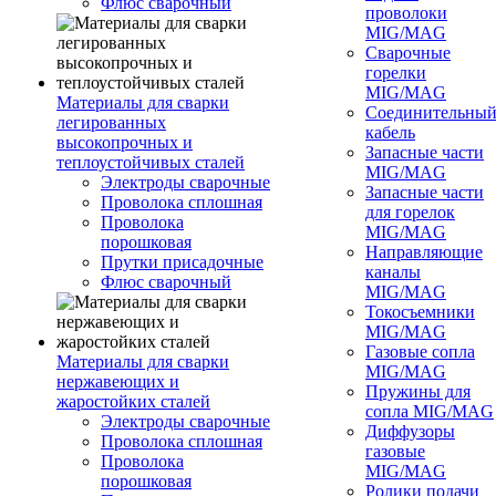
Флюс сварочный
проволоки
MIG/MAG
Сварочные
горелки
MIG/MAG
Материалы для сварки
Соединительны
легированных
кабель
высокопрочных и
Запасные части
теплоустойчивых сталей
MIG/MAG
Электроды сварочные
Запасные части
Проволока сплошная
для горелок
Проволока
MIG/MAG
порошковая
Направляющие
Прутки присадочные
каналы
Флюс сварочный
MIG/MAG
Токосъемники
MIG/MAG
Газовые сопла
Материалы для сварки
MIG/MAG
нержавеющих и
Пружины для
жаростойких сталей
сопла MIG/MAG
Электроды сварочные
Диффузоры
Проволока сплошная
газовые
Проволока
MIG/MAG
порошковая
Ролики подачи