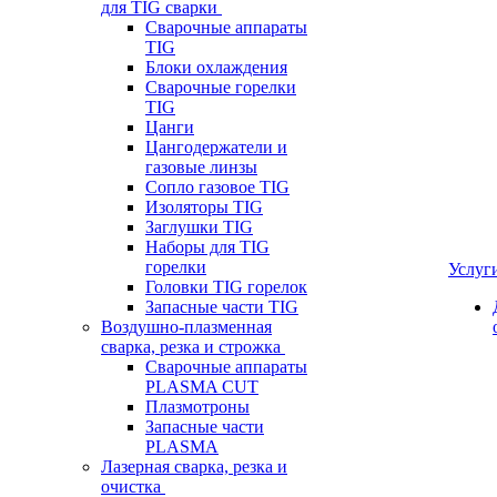
для TIG сварки
Сварочные аппараты
TIG
Блоки охлаждения
Сварочные горелки
TIG
Цанги
Цангодержатели и
газовые линзы
Сопло газовое TIG
Изоляторы TIG
Заглушки TIG
Наборы для TIG
горелки
Услуг
Головки TIG горелок
Запасные части TIG
Воздушно-плазменная
сварка, резка и строжка
Сварочные аппараты
PLASMA CUT
Плазмотроны
Запасные части
PLASMA
Лазерная сварка, резка и
очистка