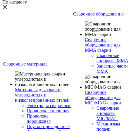
По каталогу
Сварочное оборудование
Сварочное
оборудование для
MMA сварки
Сварочные
аппараты MMA
Сварочные материалы
Запасные части
MMA
Материалы для сварки
Сварочное
углеродистых и
оборудование для
низколегированных сталей
MIG/MAG сварки
Электроды сварочные
Сварочные
Проволока сплошная
аппараты
Проволока
MIG/MAG
порошковая
Механизмы
Прутки присадочные
подачи