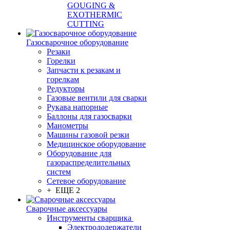
GOUGING &
EXOTHERMIC
CUTTING
Газосварочное оборудование
Резаки
Горелки
Запчасти к резакам и
горелкам
Редукторы
Газовые вентили для сварки
Рукава напорные
Баллоны для газосварки
Манометры
Машины газовой резки
Медицинское оборудование
Оборудование для
газораспределительных
систем
Сетевое оборудование
+ ЕЩЕ 2
Сварочные аксессуары
Инструменты сварщика
Электрододержатели