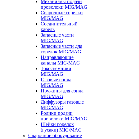
Механизмы подачи
проволоки MIG/MAG
Сварочные горелки
MIG/MAG
Соединительный
кабель
Запасные части
MIG/MAG
Запасные части для
горелок MIG/MAG
Направляющие
каналы MIG/MAG
Токосъемники
MIG/MAG
Газовые сопла
MIG/MAG
Пружины для сопла
MIG/MAG
Диффузоры газовые
MIG/MAG
Ролики подачи
проволоки MIG/MAG
Шейки горелок
(гусаки) MIG/MAG
Сварочное оборудование