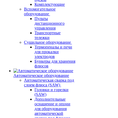
Комплектующие
Вспомогательное
оборудование
Пульты
дистанционного
управления
Транспортные
тележки
Сушильное оборудование
Термопеналы и печи
для прокалки
электродов
Бункеры для хранения
флюсов
Автоматическое оборудование
Автоматическая сварка под
слоем флюса (SAW)
Головки и горелки
(SAW)
Дополнительные
оснащение и опции
для оборудования
автоматической