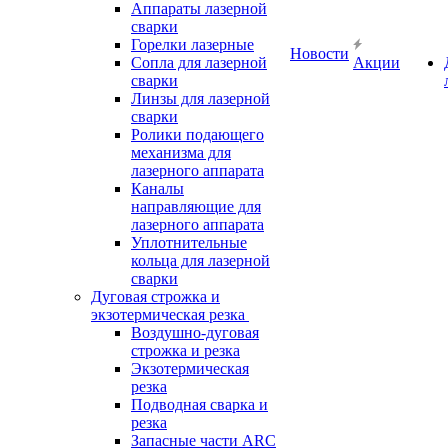
Аппараты лазерной
сварки
Горелки лазерные
Новости
Сопла для лазерной
Акции
сварки
Линзы для лазерной
сварки
Ролики подающего
механизма для
лазерного аппарата
Каналы
направляющие для
лазерного аппарата
Уплотнительные
кольца для лазерной
сварки
Дуговая строжка и
экзотермическая резка
Воздушно-дуговая
строжка и резка
Экзотермическая
резка
Подводная сварка и
резка
Запасные части ARC