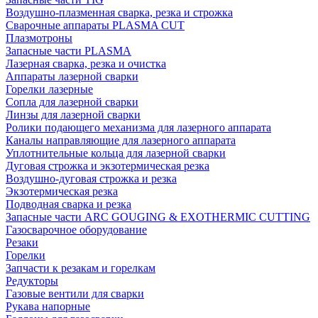
Воздушно-плазменная сварка, резка и строжка
Сварочные аппараты PLASMA CUT
Плазмотроны
Запасные части PLASMA
Лазерная сварка, резка и очистка
Аппараты лазерной сварки
Горелки лазерные
Сопла для лазерной сварки
Линзы для лазерной сварки
Ролики подающего механизма для лазерного аппарата
Каналы направляющие для лазерного аппарата
Уплотнительные кольца для лазерной сварки
Дуговая строжка и экзотермическая резка
Воздушно-дуговая строжка и резка
Экзотермическая резка
Подводная сварка и резка
Запасные части ARC GOUGING & EXOTHERMIC CUTTING
Газосварочное оборудование
Резаки
Горелки
Запчасти к резакам и горелкам
Редукторы
Газовые вентили для сварки
Рукава напорные