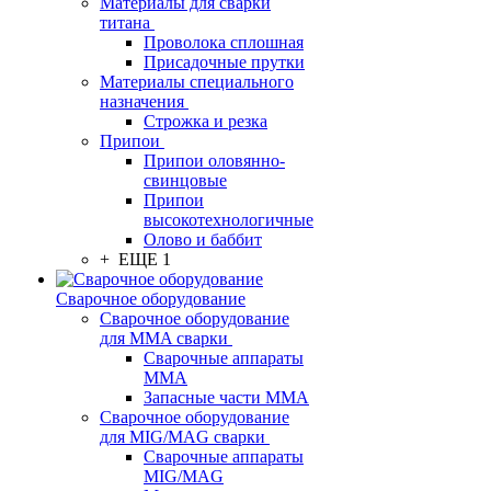
Материалы для сварки
титана
Проволока сплошная
Присадочные прутки
Материалы специального
назначения
Строжка и резка
Припои
Припои оловянно-
свинцовые
Припои
высокотехнологичные
Олово и баббит
+ ЕЩЕ 1
Сварочное оборудование
Сварочное оборудование
для MMA сварки
Сварочные аппараты
MMA
Запасные части MMA
Сварочное оборудование
для MIG/MAG сварки
Сварочные аппараты
MIG/MAG