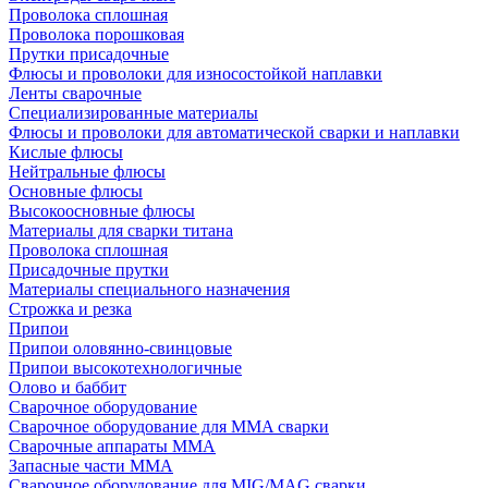
Проволока сплошная
Проволока порошковая
Прутки присадочные
Флюсы и проволоки для износостойкой наплавки
Ленты сварочные
Специализированные материалы
Флюсы и проволоки для автоматической сварки и наплавки
Кислые флюсы
Нейтральные флюсы
Основные флюсы
Высокоосновные флюсы
Материалы для сварки титана
Проволока сплошная
Присадочные прутки
Материалы специального назначения
Строжка и резка
Припои
Припои оловянно-свинцовые
Припои высокотехнологичные
Олово и баббит
Сварочное оборудование
Сварочное оборудование для MMA сварки
Сварочные аппараты MMA
Запасные части MMA
Сварочное оборудование для MIG/MAG сварки