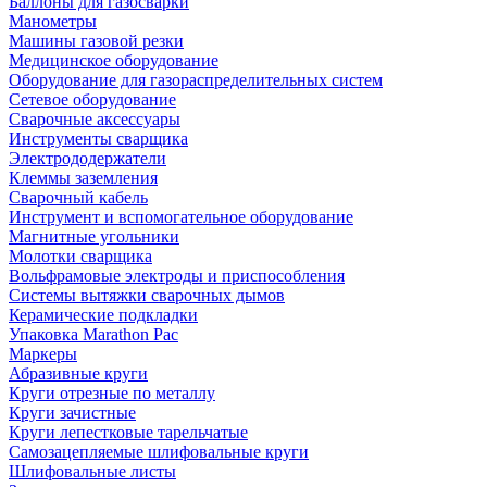
Баллоны для газосварки
Манометры
Машины газовой резки
Медицинское оборудование
Оборудование для газораспределительных систем
Сетевое оборудование
Сварочные аксессуары
Инструменты сварщика
Электрододержатели
Клеммы заземления
Сварочный кабель
Инструмент и вспомогательное оборудование
Магнитные угольники
Молотки сварщика
Вольфрамовые электроды и приспособления
Системы вытяжки сварочных дымов
Керамические подкладки
Упаковка Marathon Pac
Маркеры
Абразивные круги
Круги отрезные по металлу
Круги зачистные
Круги лепестковые тарельчатые
Самозацепляемые шлифовальные круги
Шлифовальные листы