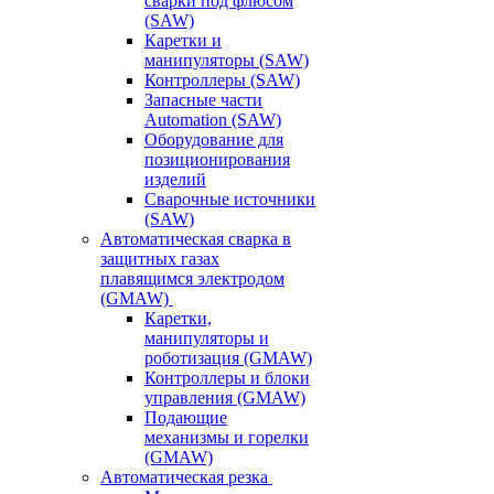
сварки под флюсом
(SAW)
Каретки и
манипуляторы (SAW)
Контроллеры (SAW)
Запасные части
Automation (SAW)
Оборудование для
позиционирования
изделий
Сварочные источники
(SAW)
Автоматическая сварка в
защитных газах
плавящимся электродом
(GMAW)
Каретки,
манипуляторы и
роботизация (GMAW)
Контроллеры и блоки
управления (GMAW)
Подающие
механизмы и горелки
(GMAW)
Автоматическая резка