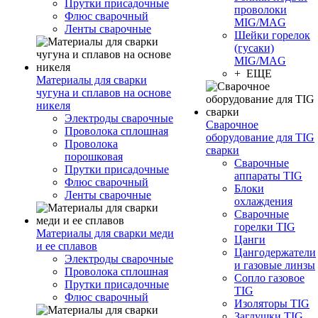
Прутки присадочные
проволоки
Флюс сварочный
MIG/MAG
Ленты сварочные
Шейки горелок
(гусаки)
MIG/MAG
+ ЕЩЕ
Материалы для сварки
чугуна и сплавов на основе
никеля
Электроды сварочные
Сварочное
Проволока сплошная
оборудование для TIG
Проволока
сварки
порошковая
Сварочные
Прутки присадочные
аппараты TIG
Флюс сварочный
Блоки
Ленты сварочные
охлаждения
Сварочные
горелки TIG
Материалы для сварки меди
Цанги
и ее сплавов
Цангодержатели
Электроды сварочные
и газовые линзы
Проволока сплошная
Сопло газовое
Прутки присадочные
TIG
Флюс сварочный
Изоляторы TIG
Заглушки TIG