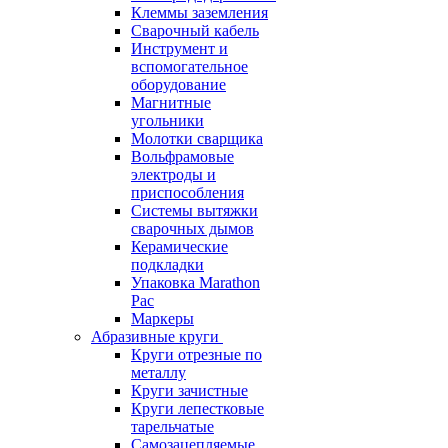
Клеммы заземления
Сварочный кабель
Инструмент и
вспомогательное
оборудование
Магнитные
угольники
Молотки сварщика
Вольфрамовые
электроды и
приспособления
Системы вытяжки
сварочных дымов
Керамические
подкладки
Упаковка Marathon
Pac
Маркеры
Абразивные круги
Круги отрезные по
металлу
Круги зачистные
Круги лепестковые
тарельчатые
Самозацепляемые