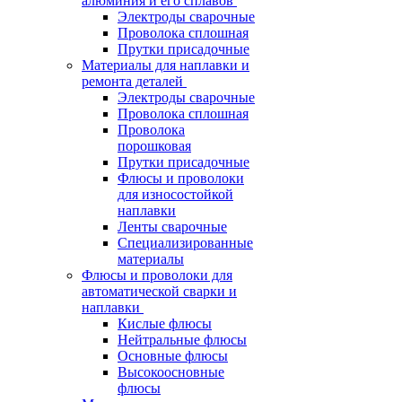
алюминия и его сплавов
Электроды сварочные
Проволока сплошная
Прутки присадочные
Материалы для наплавки и
ремонта деталей
Электроды сварочные
Проволока сплошная
Проволока
порошковая
Прутки присадочные
Флюсы и проволоки
для износостойкой
наплавки
Ленты сварочные
Специализированные
материалы
Флюсы и проволоки для
автоматической сварки и
наплавки
Кислые флюсы
Нейтральные флюсы
Основные флюсы
Высокоосновные
флюсы