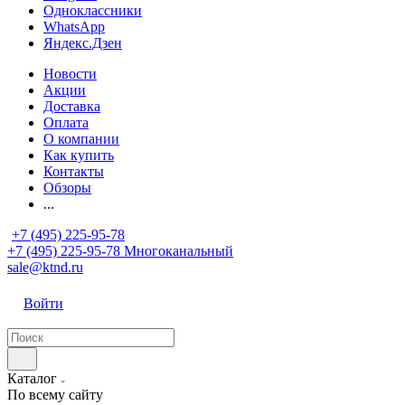
Одноклассники
WhatsApp
Яндекс.Дзен
Новости
Акции
Доставка
Оплата
О компании
Как купить
Контакты
Обзоры
...
+7 (495) 225-95-78
+7 (495) 225-95-78
Многоканальный
sale@ktnd.ru
Войти
Каталог
По всему сайту