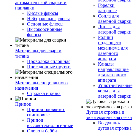
автоматической сварки и
Горелки
наплавки
лазерные
Кислые флюсы
Сопла для
Нейтральные флюсы
лазерной сварки
Основные флюсы
Линзы для
Высокоосновные
лазерной сварки
флюсы
Ролики
подающего
механизма для
Материалы для сварки
лазерного
титана
аппарата
Проволока сплошная
Каналы
Присадочные прутки
направляющие
для лазерного
аппарата
Материалы специального
Уплотнительные
назначения
кольца для
Строжка и резка
лазерной сварки
Припои
Припои оловянно-
Дуговая строжка и
свинцовые
экзотермическая резка
Припои
Воздушно-
высокотехнологичные
дуговая строжка
Олово и баббит