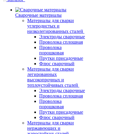
Сварочные материалы
Материалы для сварки
углеродистых и
низколегированных сталей
Электроды сварочные
Проволока сплошная
Проволока
порошковая
Прутки присадочные
Флюс сварочный
Материалы для сварки
легированных
высокопрочных и
теплоустойчивых сталей
Электроды сварочные
Проволока сплошная
Проволока
порошковая
Прутки присадочные
Флюс сварочный
Материалы для сварки
нержавеющих и
жаростойких сталей