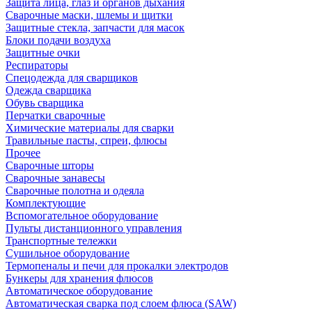
Защита лица, глаз и органов дыхания
Сварочные маски, шлемы и щитки
Защитные стекла, запчасти для масок
Блоки подачи воздуха
Защитные очки
Респираторы
Спецодежда для сварщиков
Одежда сварщика
Обувь сварщика
Перчатки сварочные
Химические материалы для сварки
Травильные пасты, спреи, флюсы
Прочее
Сварочные шторы
Сварочные занавесы
Сварочные полотна и одеяла
Комплектующие
Вспомогательное оборудование
Пульты дистанционного управления
Транспортные тележки
Сушильное оборудование
Термопеналы и печи для прокалки электродов
Бункеры для хранения флюсов
Автоматическое оборудование
Автоматическая сварка под слоем флюса (SAW)