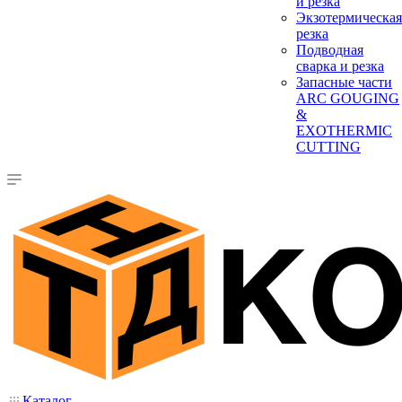
и резка
Экзотермическая
резка
Подводная
сварка и резка
Запасные части
ARC GOUGING
&
EXOTHERMIC
CUTTING
Каталог