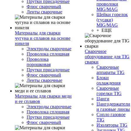
Прутки присадочные
проволоки
Флюс сварочный
MIG/MAG
Ленты сварочные
Шейки горелок
(гусаки)
MIG/MAG
+ ЕЩЕ
Материалы для сварки
чугуна и сплавов на основе
никеля
Электроды сварочные
Сварочное
Проволока сплошная
оборудование для TIG
Проволока
сварки
порошковая
Сварочные
Прутки присадочные
аппараты TIG
Флюс сварочный
Блоки
Ленты сварочные
охлаждения
Сварочные
горелки TIG
Материалы для сварки меди
Цанги
и ее сплавов
Цангодержатели
Электроды сварочные
и газовые линзы
Проволока сплошная
Сопло газовое
Прутки присадочные
TIG
Флюс сварочный
Изоляторы TIG
Заглушки TIG