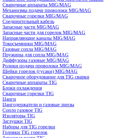
Сварочные аппараты MIG/MAG
Механизмы подачи проволоки MIG/MAG
Сварочные горелки MIG/MAG
Соединительный кабель
Запасные части MIG/MAG
Запасные части для горелок MIG/MAG
Направляющие каналы MIG/MAG
Токосъемники MIG/MAG
Газовые сопла MIG/MAG
Пружины для сопла MIG/MAG
Диффузоры газовые MIG/MAG
Ролики подачи проволоки MIG/MAG
Шейки горелок (гусаки) MIG/MAG
Сварочное оборудование для TIG сварки
Сварочные аппараты TIG
Блоки охлаждения
Сварочные горелки TIG
Цанги
Цангодержатели и газовые линзы
Сопло газовое TIG
Изоляторы TIG
Заглушки TIG
Наборы для TIG горелки
Головки TIG горелок
Запасные части TIG