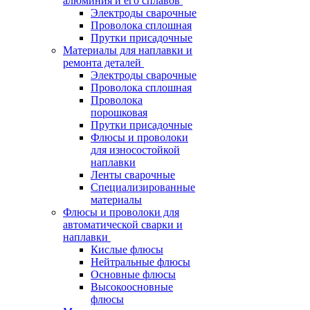
алюминия и его сплавов
Электроды сварочные
Проволока сплошная
Прутки присадочные
Материалы для наплавки и
ремонта деталей
Электроды сварочные
Проволока сплошная
Проволока
порошковая
Прутки присадочные
Флюсы и проволоки
для износостойкой
наплавки
Ленты сварочные
Специализированные
материалы
Флюсы и проволоки для
автоматической сварки и
наплавки
Кислые флюсы
Нейтральные флюсы
Основные флюсы
Высокоосновные
флюсы