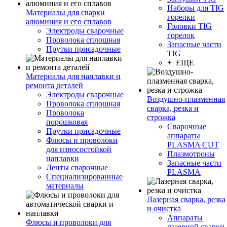
Наборы для TIG
Материалы для сварки
горелки
алюминия и его сплавов
Головки TIG
Электроды сварочные
горелок
Проволока сплошная
Запасные части
Прутки присадочные
TIG
+ ЕЩЕ
Материалы для наплавки и
ремонта деталей
Электроды сварочные
Воздушно-плазменная
Проволока сплошная
сварка, резка и
Проволока
строжка
порошковая
Сварочные
Прутки присадочные
аппараты
Флюсы и проволоки
PLASMA CUT
для износостойкой
Плазмотроны
наплавки
Запасные части
Ленты сварочные
PLASMA
Специализированные
материалы
Лазерная сварка, резка
и очистка
Аппараты
Флюсы и проволоки для
лазерной сварки