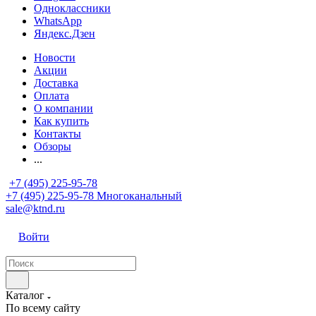
Одноклассники
WhatsApp
Яндекс.Дзен
Новости
Акции
Доставка
Оплата
О компании
Как купить
Контакты
Обзоры
...
+7 (495) 225-95-78
+7 (495) 225-95-78
Многоканальный
sale@ktnd.ru
Войти
Каталог
По всему сайту