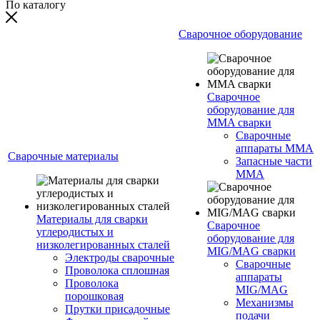
По каталогу
Сварочное оборудование
Сварочное
оборудование для
MMA сварки
Сварочные
аппараты MMA
Сварочные материалы
Запасные части
MMA
Материалы для сварки
Сварочное
углеродистых и
оборудование для
низколегированных сталей
MIG/MAG сварки
Электроды сварочные
Сварочные
Проволока сплошная
аппараты
Проволока
MIG/MAG
порошковая
Механизмы
Прутки присадочные
подачи