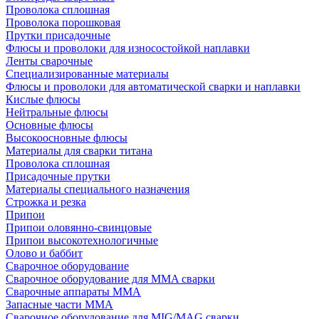
Проволока сплошная
Проволока порошковая
Прутки присадочные
Флюсы и проволоки для износостойкой наплавки
Ленты сварочные
Специализированные материалы
Флюсы и проволоки для автоматической сварки и наплавки
Кислые флюсы
Нейтральные флюсы
Основные флюсы
Высокоосновные флюсы
Материалы для сварки титана
Проволока сплошная
Присадочные прутки
Материалы специального назначения
Строжка и резка
Припои
Припои оловянно-свинцовые
Припои высокотехнологичные
Олово и баббит
Сварочное оборудование
Сварочное оборудование для MMA сварки
Сварочные аппараты MMA
Запасные части MMA
Сварочное оборудование для MIG/MAG сварки