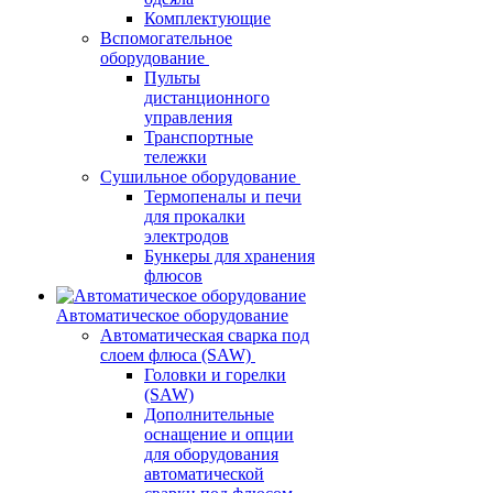
Комплектующие
Вспомогательное
оборудование
Пульты
дистанционного
управления
Транспортные
тележки
Сушильное оборудование
Термопеналы и печи
для прокалки
электродов
Бункеры для хранения
флюсов
Автоматическое оборудование
Автоматическая сварка под
слоем флюса (SAW)
Головки и горелки
(SAW)
Дополнительные
оснащение и опции
для оборудования
автоматической