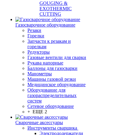
GOUGING &
EXOTHERMIC
CUTTING
Газосварочное оборудование
Резаки
Горелки
Запчасти к резакам и
горелкам
Редукторы
Газовые вентили для сварки
Рукава напорные
Баллоны для газосварки
Манометры
Машины газовой резки
Медицинское оборудование
Оборудование для
газораспределительных
систем
Сетевое оборудование
+ ЕЩЕ 2
Сварочные аксессуары
Инструменты сварщика
Электрододержатели