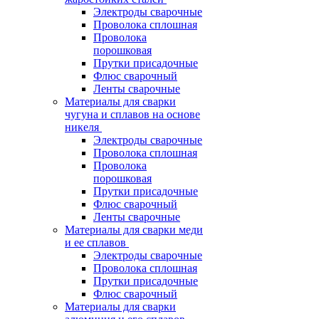
Электроды сварочные
Проволока сплошная
Проволока
порошковая
Прутки присадочные
Флюс сварочный
Ленты сварочные
Материалы для сварки
чугуна и сплавов на основе
никеля
Электроды сварочные
Проволока сплошная
Проволока
порошковая
Прутки присадочные
Флюс сварочный
Ленты сварочные
Материалы для сварки меди
и ее сплавов
Электроды сварочные
Проволока сплошная
Прутки присадочные
Флюс сварочный
Материалы для сварки