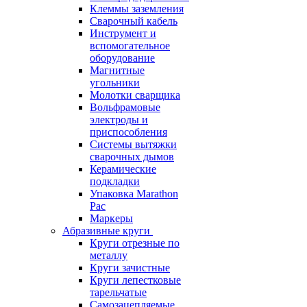
Клеммы заземления
Сварочный кабель
Инструмент и
вспомогательное
оборудование
Магнитные
угольники
Молотки сварщика
Вольфрамовые
электроды и
приспособления
Системы вытяжки
сварочных дымов
Керамические
подкладки
Упаковка Marathon
Pac
Маркеры
Абразивные круги
Круги отрезные по
металлу
Круги зачистные
Круги лепестковые
тарельчатые
Самозацепляемые