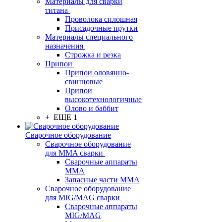
Материалы для сварки
титана
Проволока сплошная
Присадочные прутки
Материалы специального
назначения
Строжка и резка
Припои
Припои оловянно-
свинцовые
Припои
высокотехнологичные
Олово и баббит
+ ЕЩЕ 1
Сварочное оборудование
Сварочное оборудование
для MMA сварки
Сварочные аппараты
MMA
Запасные части MMA
Сварочное оборудование
для MIG/MAG сварки
Сварочные аппараты
MIG/MAG