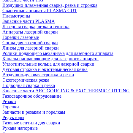
Воздушно-плазменная сварка, резка и строжка
Сварочные аппараты PLASMA CUT
Плазмотроны
Запасные части PLASMA
Лазерная сварка, резка и очистка
Аппараты лазерной сварки
Горелки лазерные
Сопла для лазерной сварки
Линзы для лазерной сварки
Ролики подающего механизма для лазерного аппарата
Каналы направляющие для лазерного аппарата
Уплотнительные кольца для лазерной сварки
Дуговая строжка и экзотермическая резка
Воздушно-дуговая строжка и резка
Экзотермическая резка
Подводная сварка и резка
Запасные части ARC GOUGING & EXOTHERMIC CUTTING
Газосварочное оборудование
Резаки
Горелки
Запчасти к резакам и горелкам
Редукторы
Газовые вентили для сварки
Рукава напорные