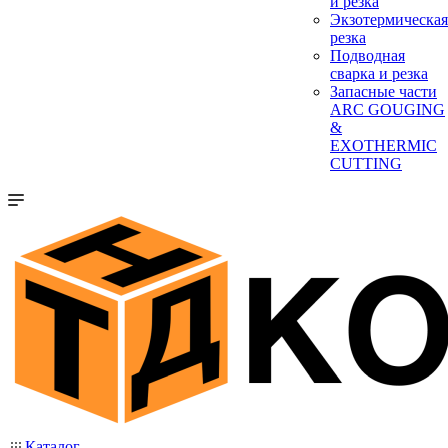
и резка
Экзотермическая
резка
Подводная
сварка и резка
Запасные части
ARC GOUGING
&
EXOTHERMIC
CUTTING
Каталог