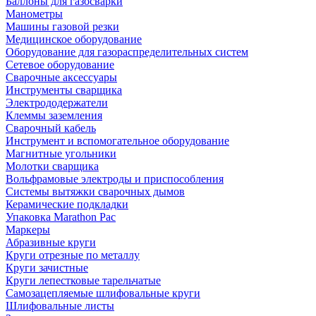
Баллоны для газосварки
Манометры
Машины газовой резки
Медицинское оборудование
Оборудование для газораспределительных систем
Сетевое оборудование
Сварочные аксессуары
Инструменты сварщика
Электрододержатели
Клеммы заземления
Сварочный кабель
Инструмент и вспомогательное оборудование
Магнитные угольники
Молотки сварщика
Вольфрамовые электроды и приспособления
Системы вытяжки сварочных дымов
Керамические подкладки
Упаковка Marathon Pac
Маркеры
Абразивные круги
Круги отрезные по металлу
Круги зачистные
Круги лепестковые тарельчатые
Самозацепляемые шлифовальные круги
Шлифовальные листы