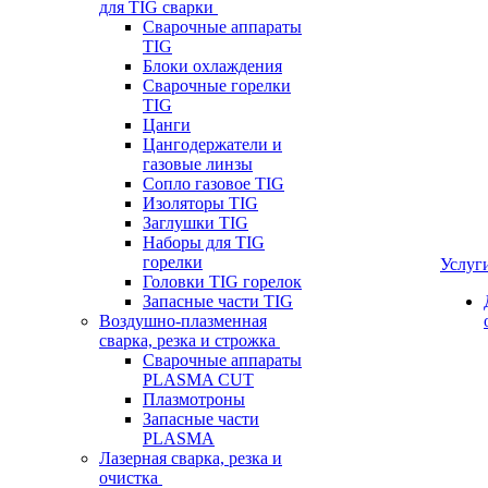
для TIG сварки
Сварочные аппараты
TIG
Блоки охлаждения
Сварочные горелки
TIG
Цанги
Цангодержатели и
газовые линзы
Сопло газовое TIG
Изоляторы TIG
Заглушки TIG
Наборы для TIG
горелки
Услуг
Головки TIG горелок
Запасные части TIG
Воздушно-плазменная
сварка, резка и строжка
Сварочные аппараты
PLASMA CUT
Плазмотроны
Запасные части
PLASMA
Лазерная сварка, резка и
очистка