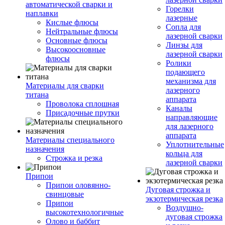
автоматической сварки и
Горелки
наплавки
лазерные
Кислые флюсы
Сопла для
Нейтральные флюсы
лазерной сварки
Основные флюсы
Линзы для
Высокоосновные
лазерной сварки
флюсы
Ролики
подающего
механизма для
Материалы для сварки
лазерного
титана
аппарата
Проволока сплошная
Каналы
Присадочные прутки
направляющие
для лазерного
аппарата
Материалы специального
Уплотнительные
назначения
кольца для
Строжка и резка
лазерной сварки
Припои
Припои оловянно-
Дуговая строжка и
свинцовые
экзотермическая резка
Припои
Воздушно-
высокотехнологичные
дуговая строжка
Олово и баббит