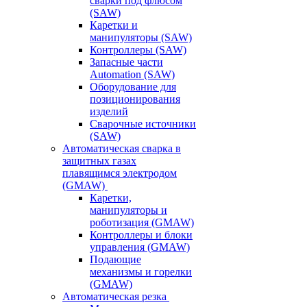
сварки под флюсом
(SAW)
Каретки и
манипуляторы (SAW)
Контроллеры (SAW)
Запасные части
Automation (SAW)
Оборудование для
позиционирования
изделий
Сварочные источники
(SAW)
Автоматическая сварка в
защитных газах
плавящимся электродом
(GMAW)
Каретки,
манипуляторы и
роботизация (GMAW)
Контроллеры и блоки
управления (GMAW)
Подающие
механизмы и горелки
(GMAW)
Автоматическая резка