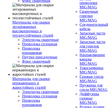
Флюс сварочный
проволоки
MIG/MAG
Сварочные
горелки
MIG/MAG
Материалы для сварки
Соединительны
легированных
кабель
высокопрочных и
Запасные части
теплоустойчивых сталей
MIG/MAG
Электроды сварочные
Запасные части
Проволока сплошная
для горелок
Проволока
MIG/MAG
порошковая
Направляющие
Прутки присадочные
каналы
Флюс сварочный
MIG/MAG
Токосъемники
MIG/MAG
Газовые сопла
Материалы для сварки
MIG/MAG
нержавеющих и
Пружины для
жаростойких сталей
сопла MIG/MAG
Электроды сварочные
Диффузоры
Проволока сплошная
газовые
Проволока
MIG/MAG
порошковая
Ролики подачи