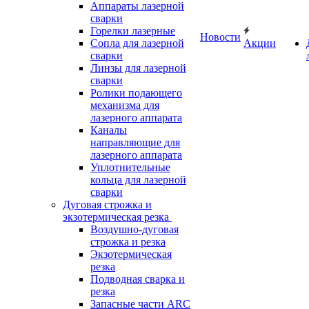
Аппараты лазерной
сварки
Горелки лазерные
Новости
Сопла для лазерной
Акции
сварки
Линзы для лазерной
сварки
Ролики подающего
механизма для
лазерного аппарата
Каналы
направляющие для
лазерного аппарата
Уплотнительные
кольца для лазерной
сварки
Дуговая строжка и
экзотермическая резка
Воздушно-дуговая
строжка и резка
Экзотермическая
резка
Подводная сварка и
резка
Запасные части ARC