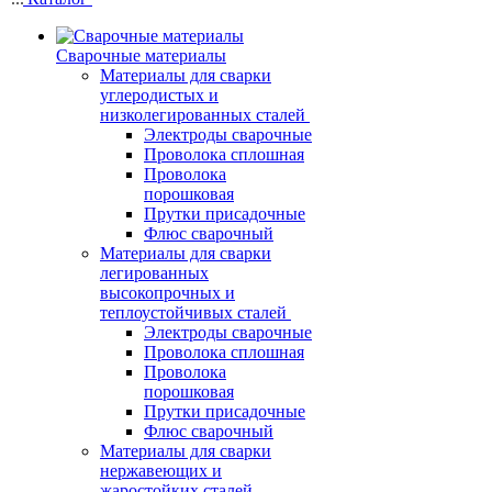
Сварочные материалы
Материалы для сварки
углеродистых и
низколегированных сталей
Электроды сварочные
Проволока сплошная
Проволока
порошковая
Прутки присадочные
Флюс сварочный
Материалы для сварки
легированных
высокопрочных и
теплоустойчивых сталей
Электроды сварочные
Проволока сплошная
Проволока
порошковая
Прутки присадочные
Флюс сварочный
Материалы для сварки
нержавеющих и
жаростойких сталей