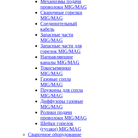
Механизмы подачи
проволоки MIG/MAG
Сварочные горелки
MIG/MAG
Соединительный
кабель
Запасные части
MIG/MAG
Запасные части для
горелок MIG/MAG
Направляющие
каналы MIG/MAG
Токосъемники
MIG/MAG
Газовые сопла
MIG/MAG
Пружины для сопла
MIG/MAG
Диффузоры газовые
MIG/MAG
Ролики подачи
проволоки MIG/MAG
Шейки горелок
(гусаки) MIG/MAG
Сварочное оборудование