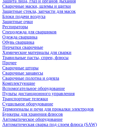
Защита лица, глаз и органов дыхания
Сварочные маски, шлемы и щитки
Защитные стекла, запчасти для масок
Блоки подачи воздуха
Защитные очки
Респираторы
Спецодежда для сварщиков
Одежда сварщика
Обувь сварщика
Перчатки сварочные
Химические материалы для сварки
Травильные пасты, спреи, флюсы
Прочее
Сварочные шторы
Сварочные занавесы
Сварочные полотна и одеяла
Комплектующие
Вспомогательное оборудование
Пульты дистанционного управления
Транспортные тележки
Сушильное оборудование
Термопеналы и печи для прокалки электродов
Бункеры для хранения флюсов
Автоматическое оборудование
Автоматическая сварка под слоем флюса (SAW)