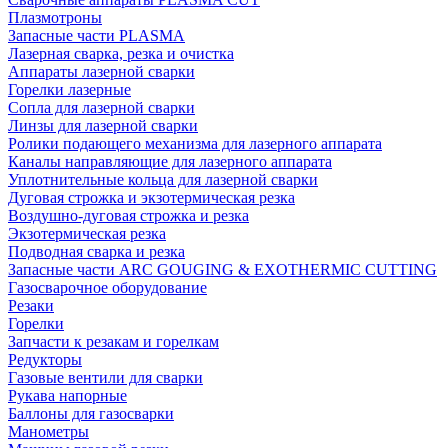
Плазмотроны
Запасные части PLASMA
Лазерная сварка, резка и очистка
Аппараты лазерной сварки
Горелки лазерные
Сопла для лазерной сварки
Линзы для лазерной сварки
Ролики подающего механизма для лазерного аппарата
Каналы направляющие для лазерного аппарата
Уплотнительные кольца для лазерной сварки
Дуговая строжка и экзотермическая резка
Воздушно-дуговая строжка и резка
Экзотермическая резка
Подводная сварка и резка
Запасные части ARC GOUGING & EXOTHERMIC CUTTING
Газосварочное оборудование
Резаки
Горелки
Запчасти к резакам и горелкам
Редукторы
Газовые вентили для сварки
Рукава напорные
Баллоны для газосварки
Манометры