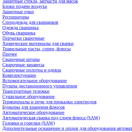
Защитные стекла, запчасти для масок
Блоки подачи воздуха
Защитные очки
Респираторы
Спецодежда для сварщиков
Одежда сварщика
Обувь сварщика
Перчатки сварочные
Химические материалы для сварки
Травильные пасты, спреи, флюсы
Прочее
Сварочные шторы
Сварочные занавесы
Сварочные полотна и одеяла
Комплектующие
Вспомогательное оборудование
Пульты дистанционного управления
Транспортные тележки
Сушильное оборудование
Термопеналы и печи для прокалки электродов
Бункеры для хранения флюсов
Автоматическое оборудование
Автоматическая сварка под слоем флюса (SAW)
Головки и горелки (SAW)
Дополнительные оснащение и опции для оборудования автома