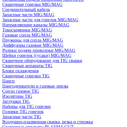
Сварочные горелки MIG/MAG
Соединительный кабель
Запасные части MIG/MAG
Запасные части для горелок MIG/MAG
Направляющие каналы MIG/MAG
Токосъемники MIG/MAG
Газовые сопла MIG/MAG
Пружины для сопла MIG/MAG
Диффузоры газовые MIG/MAG
Ролики подачи проволоки MIG/MAG
Шейки горелок (гусаки) MIG/MAG
Сварочное оборудование для TIG сварки
Сварочные аппараты TIG
Блоки охлаждения
Сварочные горелки TIG
Цанги
Цангодержатели и газовые линзы
Сопло газовое TIG
Изоляторы TIG
Заглушки TIG
Наборы для TIG горелки
Головки TIG горелок
Запасные части TIG
Воздушно-плазменная сварка, резка и строжка
Сварочные аппараты PLASMA CUT