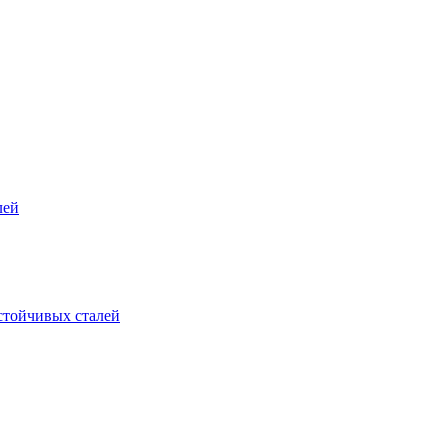
лей
стойчивых сталей