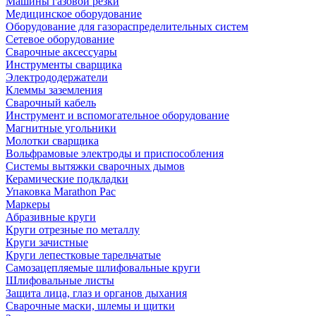
Машины газовой резки
Медицинское оборудование
Оборудование для газораспределительных систем
Сетевое оборудование
Сварочные аксессуары
Инструменты сварщика
Электрододержатели
Клеммы заземления
Сварочный кабель
Инструмент и вспомогательное оборудование
Магнитные угольники
Молотки сварщика
Вольфрамовые электроды и приспособления
Системы вытяжки сварочных дымов
Керамические подкладки
Упаковка Marathon Pac
Маркеры
Абразивные круги
Круги отрезные по металлу
Круги зачистные
Круги лепестковые тарельчатые
Самозацепляемые шлифовальные круги
Шлифовальные листы
Защита лица, глаз и органов дыхания
Сварочные маски, шлемы и щитки