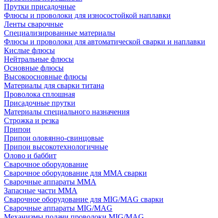
Прутки присадочные
Флюсы и проволоки для износостойкой наплавки
Ленты сварочные
Специализированные материалы
Флюсы и проволоки для автоматической сварки и наплавки
Кислые флюсы
Нейтральные флюсы
Основные флюсы
Высокоосновные флюсы
Материалы для сварки титана
Проволока сплошная
Присадочные прутки
Материалы специального назначения
Строжка и резка
Припои
Припои оловянно-свинцовые
Припои высокотехнологичные
Олово и баббит
Сварочное оборудование
Сварочное оборудование для MMA сварки
Сварочные аппараты MMA
Запасные части MMA
Сварочное оборудование для MIG/MAG сварки
Сварочные аппараты MIG/MAG
Механизмы подачи проволоки MIG/MAG