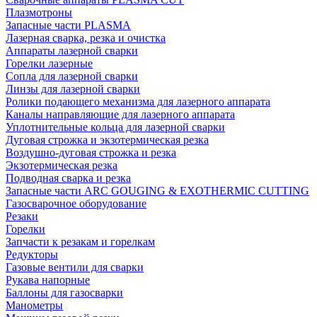
Плазмотроны
Запасные части PLASMA
Лазерная сварка, резка и очистка
Аппараты лазерной сварки
Горелки лазерные
Сопла для лазерной сварки
Линзы для лазерной сварки
Ролики подающего механизма для лазерного аппарата
Каналы направляющие для лазерного аппарата
Уплотнительные кольца для лазерной сварки
Дуговая строжка и экзотермическая резка
Воздушно-дуговая строжка и резка
Экзотермическая резка
Подводная сварка и резка
Запасные части ARC GOUGING & EXOTHERMIC CUTTING
Газосварочное оборудование
Резаки
Горелки
Запчасти к резакам и горелкам
Редукторы
Газовые вентили для сварки
Рукава напорные
Баллоны для газосварки
Манометры