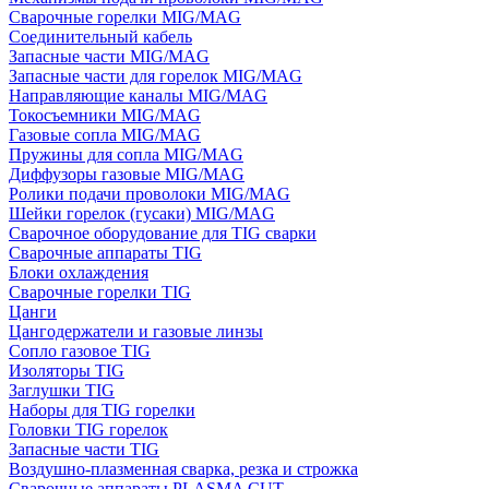
Сварочные горелки MIG/MAG
Соединительный кабель
Запасные части MIG/MAG
Запасные части для горелок MIG/MAG
Направляющие каналы MIG/MAG
Токосъемники MIG/MAG
Газовые сопла MIG/MAG
Пружины для сопла MIG/MAG
Диффузоры газовые MIG/MAG
Ролики подачи проволоки MIG/MAG
Шейки горелок (гусаки) MIG/MAG
Сварочное оборудование для TIG сварки
Сварочные аппараты TIG
Блоки охлаждения
Сварочные горелки TIG
Цанги
Цангодержатели и газовые линзы
Сопло газовое TIG
Изоляторы TIG
Заглушки TIG
Наборы для TIG горелки
Головки TIG горелок
Запасные части TIG
Воздушно-плазменная сварка, резка и строжка
Сварочные аппараты PLASMA CUT