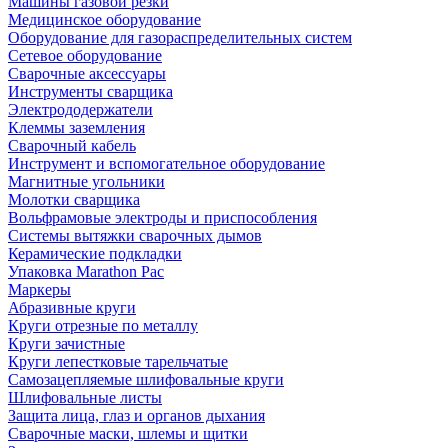
Машины газовой резки
Медицинское оборудование
Оборудование для газораспределительных систем
Сетевое оборудование
Сварочные аксессуары
Инструменты сварщика
Электрододержатели
Клеммы заземления
Сварочный кабель
Инструмент и вспомогательное оборудование
Магнитные угольники
Молотки сварщика
Вольфрамовые электроды и приспособления
Системы вытяжки сварочных дымов
Керамические подкладки
Упаковка Marathon Pac
Маркеры
Абразивные круги
Круги отрезные по металлу
Круги зачистные
Круги лепестковые тарельчатые
Самозацепляемые шлифовальные круги
Шлифовальные листы
Защита лица, глаз и органов дыхания
Сварочные маски, шлемы и щитки