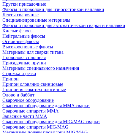
Прутки присадочные
Флюсы и проволоки для износостойкой наплавки
Ленты сварочные
Специализированные материалы
Флюсы и проволоки для автоматической сварки и наплавки
Кислые флюсы
Нейтральные флюсы
Основные флюсы
Высокоосновные флюсы
Материалы для сварки титана
Проволока сплошная
Присадочные прутки
Материалы специального назначения
Строжка и резка
Припои
Припои оловянно-свинцовые
Припои высокотехнологичные
Олово и баббит
Сварочное оборудование
Сварочное оборудование для MMA сварки
Сварочные аппараты MMA
Запасные части MMA
Сварочное оборудование для MIG/MAG сварки
Сварочные аппараты MIG/MAG
Механизмы подачи проволоки MIG/MAG