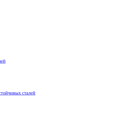
лей
стойчивых сталей