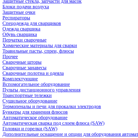
Защитные стекла, запчасти для масок
Блоки подачи воздуха
Защитные очки
Респираторы
Спецодежда для сварщиков
Одежда сварщика
Обувь сварщика
Перчатки сварочные
Химические материалы для сварки
Травильные пасты, спреи, флюсы
Прочее
Сварочные шторы
Сварочные занавесы
Сварочные полотна и одеяла
Комплектующие
Вспомогательное оборудование
Пульты дистанционного управления
Транспортные тележки
Сушильное оборудование
Термопеналы и печи для прокалки электродов
Бункеры для хранения флюсов
Автоматическое оборудование
Автоматическая сварка под слоем флюса (SAW)
Головки и горелки (SAW)
Дополнительные оснащение и опции для оборудования автома