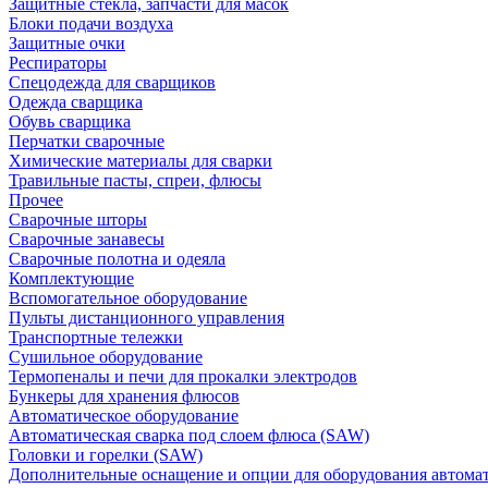
Защитные стекла, запчасти для масок
Блоки подачи воздуха
Защитные очки
Респираторы
Спецодежда для сварщиков
Одежда сварщика
Обувь сварщика
Перчатки сварочные
Химические материалы для сварки
Травильные пасты, спреи, флюсы
Прочее
Сварочные шторы
Сварочные занавесы
Сварочные полотна и одеяла
Комплектующие
Вспомогательное оборудование
Пульты дистанционного управления
Транспортные тележки
Сушильное оборудование
Термопеналы и печи для прокалки электродов
Бункеры для хранения флюсов
Автоматическое оборудование
Автоматическая сварка под слоем флюса (SAW)
Головки и горелки (SAW)
Дополнительные оснащение и опции для оборудования автома