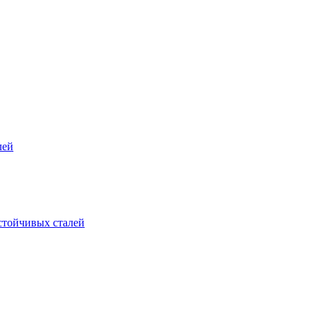
лей
стойчивых сталей