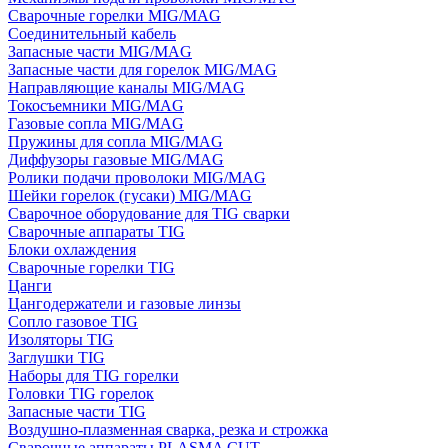
Сварочные горелки MIG/MAG
Соединительный кабель
Запасные части MIG/MAG
Запасные части для горелок MIG/MAG
Направляющие каналы MIG/MAG
Токосъемники MIG/MAG
Газовые сопла MIG/MAG
Пружины для сопла MIG/MAG
Диффузоры газовые MIG/MAG
Ролики подачи проволоки MIG/MAG
Шейки горелок (гусаки) MIG/MAG
Сварочное оборудование для TIG сварки
Сварочные аппараты TIG
Блоки охлаждения
Сварочные горелки TIG
Цанги
Цангодержатели и газовые линзы
Сопло газовое TIG
Изоляторы TIG
Заглушки TIG
Наборы для TIG горелки
Головки TIG горелок
Запасные части TIG
Воздушно-плазменная сварка, резка и строжка
Сварочные аппараты PLASMA CUT