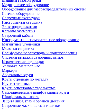
Машины газовой резки
Медицинское оборудование
Оборудование для газораспределительных систем
Сетевое оборудование
Сварочные аксессуары
Инструменты сварщика
Электрододержатели
Клеммы заземления
Сварочный кабель
Инструмент и вспомогательное оборудование
Магнитные угольники
Молотки сварщика
Вольфрамовые электроды и приспособления
Системы вытяжки сварочных дымов
Керамические подкладки
Упаковка Marathon Pac
Маркеры
Абразивные круги
Круги отрезные по металлу
Круги зачистные
Круги лепестковые тарельчатые
Самозацепляемые шлифовальные круги
Шлифовальные листы
Защита лица, глаз и органов дыхания
Сварочные маски, шлемы и щитки