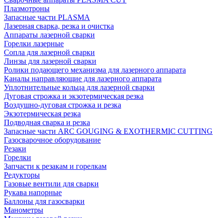
Плазмотроны
Запасные части PLASMA
Лазерная сварка, резка и очистка
Аппараты лазерной сварки
Горелки лазерные
Сопла для лазерной сварки
Линзы для лазерной сварки
Ролики подающего механизма для лазерного аппарата
Каналы направляющие для лазерного аппарата
Уплотнительные кольца для лазерной сварки
Дуговая строжка и экзотермическая резка
Воздушно-дуговая строжка и резка
Экзотермическая резка
Подводная сварка и резка
Запасные части ARC GOUGING & EXOTHERMIC CUTTING
Газосварочное оборудование
Резаки
Горелки
Запчасти к резакам и горелкам
Редукторы
Газовые вентили для сварки
Рукава напорные
Баллоны для газосварки
Манометры