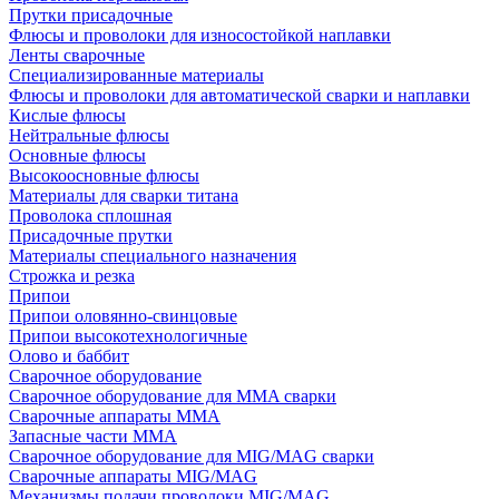
Прутки присадочные
Флюсы и проволоки для износостойкой наплавки
Ленты сварочные
Специализированные материалы
Флюсы и проволоки для автоматической сварки и наплавки
Кислые флюсы
Нейтральные флюсы
Основные флюсы
Высокоосновные флюсы
Материалы для сварки титана
Проволока сплошная
Присадочные прутки
Материалы специального назначения
Строжка и резка
Припои
Припои оловянно-свинцовые
Припои высокотехнологичные
Олово и баббит
Сварочное оборудование
Сварочное оборудование для MMA сварки
Сварочные аппараты MMA
Запасные части MMA
Сварочное оборудование для MIG/MAG сварки
Сварочные аппараты MIG/MAG
Механизмы подачи проволоки MIG/MAG