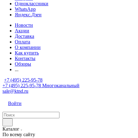
Одноклассники
WhatsApp
Яндекс.Дзен
Новости
Акции
Доставка
Оплата
О компании
Как купить
Контакты
Обзоры
...
+7 (495) 225-95-78
+7 (495) 225-95-78
Многоканальный
sale@ktnd.ru
Войти
Каталог
По всему сайту