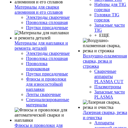
Наборы для TIG
Материалы для сварки
горелки
алюминия и его сплавов
Головки TIG
Электроды сварочные
горелок
Проволока сплошная
Запасные части
Прутки присадочные
TIG
+ ЕЩЕ
Материалы для наплавки и
ремонта деталей
Электроды сварочные
Воздушно-плазменная
Проволока сплошная
сварка, резка и
Проволока
строжка
порошковая
Сварочные
Прутки присадочные
аппараты
Флюсы и проволоки
PLASMA CUT
для износостойкой
Плазмотроны
наплавки
Запасные части
Ленты сварочные
PLASMA
Специализированные
материалы
Лазерная сварка, резка
и очистка
Аппараты
Флюсы и проволоки для
лазерной сварки