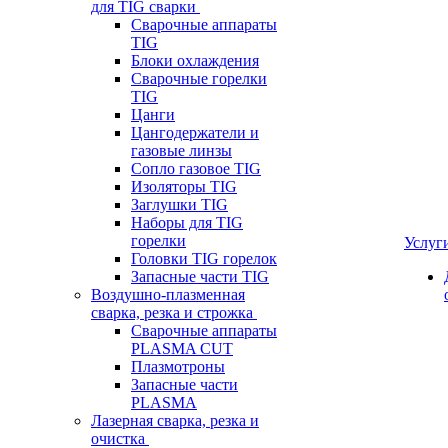
для TIG сварки
Сварочные аппараты
TIG
Блоки охлаждения
Сварочные горелки
TIG
Цанги
Цангодержатели и
газовые линзы
Сопло газовое TIG
Изоляторы TIG
Заглушки TIG
Наборы для TIG
горелки
Услуг
Головки TIG горелок
Запасные части TIG
Воздушно-плазменная
сварка, резка и строжка
Сварочные аппараты
PLASMA CUT
Плазмотроны
Запасные части
PLASMA
Лазерная сварка, резка и
очистка