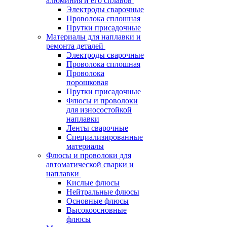
алюминия и его сплавов
Электроды сварочные
Проволока сплошная
Прутки присадочные
Материалы для наплавки и
ремонта деталей
Электроды сварочные
Проволока сплошная
Проволока
порошковая
Прутки присадочные
Флюсы и проволоки
для износостойкой
наплавки
Ленты сварочные
Специализированные
материалы
Флюсы и проволоки для
автоматической сварки и
наплавки
Кислые флюсы
Нейтральные флюсы
Основные флюсы
Высокоосновные
флюсы