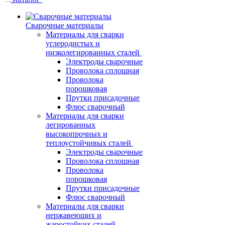
Сварочные материалы
Материалы для сварки
углеродистых и
низколегированных сталей
Электроды сварочные
Проволока сплошная
Проволока
порошковая
Прутки присадочные
Флюс сварочный
Материалы для сварки
легированных
высокопрочных и
теплоустойчивых сталей
Электроды сварочные
Проволока сплошная
Проволока
порошковая
Прутки присадочные
Флюс сварочный
Материалы для сварки
нержавеющих и
жаростойких сталей