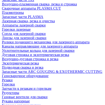
Воздушно-плазменная сварка, резка и строжка
Сварочные аппараты PLASMA CUT
Плазмотроны
Запасные части PLASMA
Лазерная сварка, резка и очистка
Аппараты лазерной сварки
Горелки лазерные
Сопла для лазерной сварки
Линзы для лазерной сварки
Ролики подающего механизма для лазерного аппарата
Каналы направляющие для лазерного аппарата
Уплотнительные кольца для лазерной сварки
Дуговая строжка и экзотермическая резка
Воздушно-дуговая строжка и резка
Экзотермическая резка
Подводная сварка и резка
Запасные части ARC GOUGING & EXOTHERMIC CUTTING
Газосварочное оборудование
Резаки
Горелки
Запчасти к резакам и горелкам
Редукторы
Газовые вентили для сварки
Рукава напорные