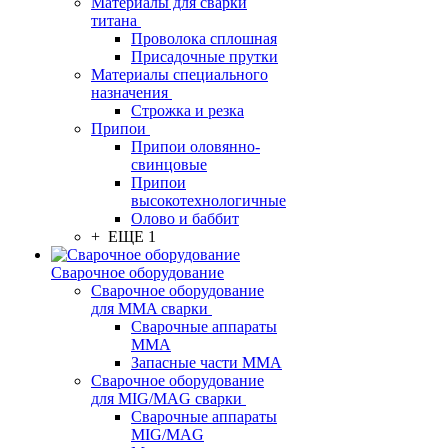
Материалы для сварки
титана
Проволока сплошная
Присадочные прутки
Материалы специального
назначения
Строжка и резка
Припои
Припои оловянно-
свинцовые
Припои
высокотехнологичные
Олово и баббит
+ ЕЩЕ 1
Сварочное оборудование
Сварочное оборудование
для MMA сварки
Сварочные аппараты
MMA
Запасные части MMA
Сварочное оборудование
для MIG/MAG сварки
Сварочные аппараты
MIG/MAG