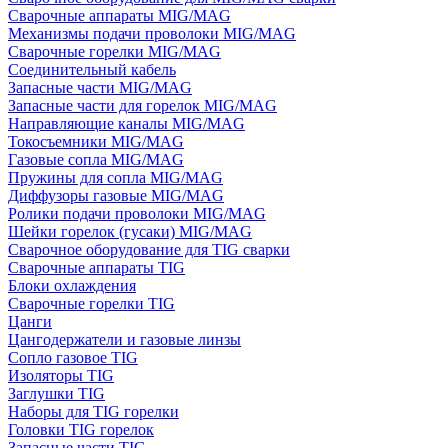
Сварочные аппараты MIG/MAG
Механизмы подачи проволоки MIG/MAG
Сварочные горелки MIG/MAG
Соединительный кабель
Запасные части MIG/MAG
Запасные части для горелок MIG/MAG
Направляющие каналы MIG/MAG
Токосъемники MIG/MAG
Газовые сопла MIG/MAG
Пружины для сопла MIG/MAG
Диффузоры газовые MIG/MAG
Ролики подачи проволоки MIG/MAG
Шейки горелок (гусаки) MIG/MAG
Сварочное оборудование для TIG сварки
Сварочные аппараты TIG
Блоки охлаждения
Сварочные горелки TIG
Цанги
Цангодержатели и газовые линзы
Сопло газовое TIG
Изоляторы TIG
Заглушки TIG
Наборы для TIG горелки
Головки TIG горелок
Запасные части TIG