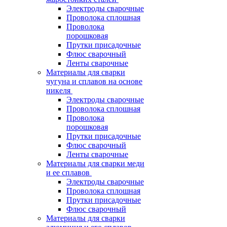
Электроды сварочные
Проволока сплошная
Проволока
порошковая
Прутки присадочные
Флюс сварочный
Ленты сварочные
Материалы для сварки
чугуна и сплавов на основе
никеля
Электроды сварочные
Проволока сплошная
Проволока
порошковая
Прутки присадочные
Флюс сварочный
Ленты сварочные
Материалы для сварки меди
и ее сплавов
Электроды сварочные
Проволока сплошная
Прутки присадочные
Флюс сварочный
Материалы для сварки