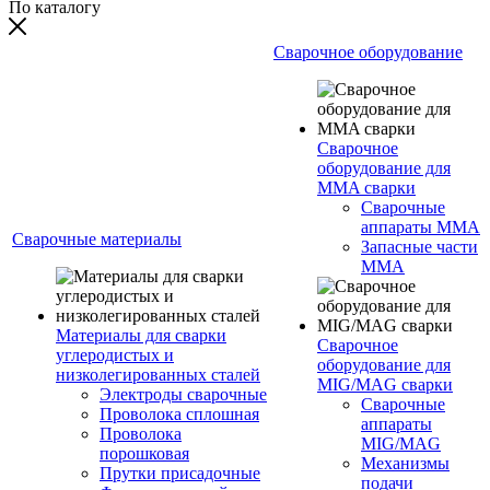
По каталогу
Сварочное оборудование
Сварочное
оборудование для
MMA сварки
Сварочные
аппараты MMA
Сварочные материалы
Запасные части
MMA
Материалы для сварки
Сварочное
углеродистых и
оборудование для
низколегированных сталей
MIG/MAG сварки
Электроды сварочные
Сварочные
Проволока сплошная
аппараты
Проволока
MIG/MAG
порошковая
Механизмы
Прутки присадочные
подачи