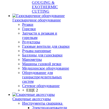
GOUGING &
EXOTHERMIC
CUTTING
Газосварочное оборудование
Резаки
Горелки
Запчасти к резакам и
горелкам
Редукторы
Газовые вентили для сварки
Рукава напорные
Баллоны для газосварки
Манометры
Машины газовой резки
Медицинское оборудование
Оборудование для
газораспределительных
систем
Сетевое оборудование
+ ЕЩЕ 2
Сварочные аксессуары
Инструменты сварщика
Электрододержатели