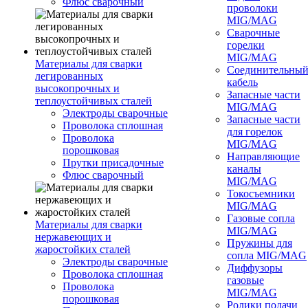
Флюс сварочный
проволоки
MIG/MAG
Сварочные
горелки
MIG/MAG
Материалы для сварки
Соединительны
легированных
кабель
высокопрочных и
Запасные части
теплоустойчивых сталей
MIG/MAG
Электроды сварочные
Запасные части
Проволока сплошная
для горелок
Проволока
MIG/MAG
порошковая
Направляющие
Прутки присадочные
каналы
Флюс сварочный
MIG/MAG
Токосъемники
MIG/MAG
Газовые сопла
Материалы для сварки
MIG/MAG
нержавеющих и
Пружины для
жаростойких сталей
сопла MIG/MAG
Электроды сварочные
Диффузоры
Проволока сплошная
газовые
Проволока
MIG/MAG
порошковая
Ролики подачи