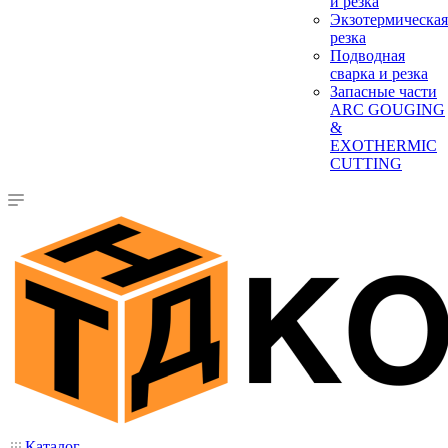
и резка
Экзотермическая
резка
Подводная
сварка и резка
Запасные части
ARC GOUGING
&
EXOTHERMIC
CUTTING
Каталог