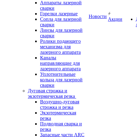
Аппараты лазерной
сварки
Горелки лазерные
Новости
Сопла для лазерной
Акции
сварки
Линзы для лазерной
сварки
Ролики подающего
механизма для
лазерного аппарата
Каналы
направляющие для
лазерного аппарата
Уплотнительные
кольца для лазерной
сварки
Дуговая строжка и
экзотермическая резка
Воздушно-дуговая
строжка и резка
Экзотермическая
резка
Подводная сварка и
резка
Запасные части ARC