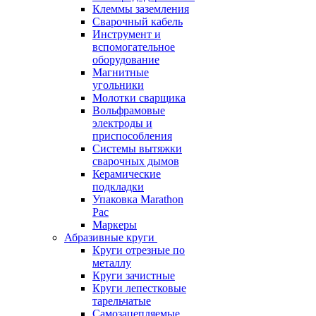
Клеммы заземления
Сварочный кабель
Инструмент и
вспомогательное
оборудование
Магнитные
угольники
Молотки сварщика
Вольфрамовые
электроды и
приспособления
Системы вытяжки
сварочных дымов
Керамические
подкладки
Упаковка Marathon
Pac
Маркеры
Абразивные круги
Круги отрезные по
металлу
Круги зачистные
Круги лепестковые
тарельчатые
Самозацепляемые