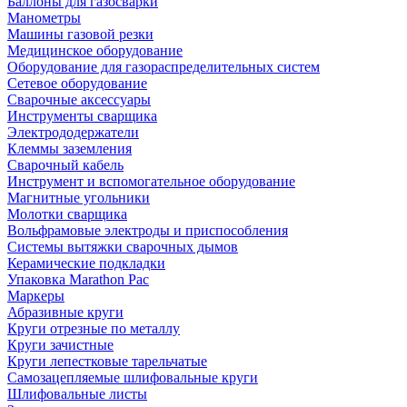
Баллоны для газосварки
Манометры
Машины газовой резки
Медицинское оборудование
Оборудование для газораспределительных систем
Сетевое оборудование
Сварочные аксессуары
Инструменты сварщика
Электрододержатели
Клеммы заземления
Сварочный кабель
Инструмент и вспомогательное оборудование
Магнитные угольники
Молотки сварщика
Вольфрамовые электроды и приспособления
Системы вытяжки сварочных дымов
Керамические подкладки
Упаковка Marathon Pac
Маркеры
Абразивные круги
Круги отрезные по металлу
Круги зачистные
Круги лепестковые тарельчатые
Самозацепляемые шлифовальные круги
Шлифовальные листы