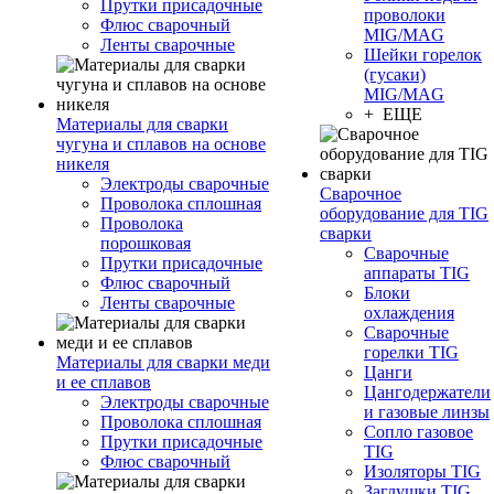
Прутки присадочные
проволоки
Флюс сварочный
MIG/MAG
Ленты сварочные
Шейки горелок
(гусаки)
MIG/MAG
+ ЕЩЕ
Материалы для сварки
чугуна и сплавов на основе
никеля
Электроды сварочные
Сварочное
Проволока сплошная
оборудование для TIG
Проволока
сварки
порошковая
Сварочные
Прутки присадочные
аппараты TIG
Флюс сварочный
Блоки
Ленты сварочные
охлаждения
Сварочные
горелки TIG
Материалы для сварки меди
Цанги
и ее сплавов
Цангодержатели
Электроды сварочные
и газовые линзы
Проволока сплошная
Сопло газовое
Прутки присадочные
TIG
Флюс сварочный
Изоляторы TIG
Заглушки TIG