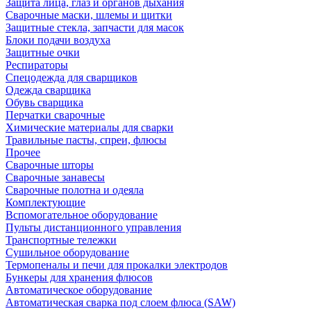
Защита лица, глаз и органов дыхания
Сварочные маски, шлемы и щитки
Защитные стекла, запчасти для масок
Блоки подачи воздуха
Защитные очки
Респираторы
Спецодежда для сварщиков
Одежда сварщика
Обувь сварщика
Перчатки сварочные
Химические материалы для сварки
Травильные пасты, спреи, флюсы
Прочее
Сварочные шторы
Сварочные занавесы
Сварочные полотна и одеяла
Комплектующие
Вспомогательное оборудование
Пульты дистанционного управления
Транспортные тележки
Сушильное оборудование
Термопеналы и печи для прокалки электродов
Бункеры для хранения флюсов
Автоматическое оборудование
Автоматическая сварка под слоем флюса (SAW)