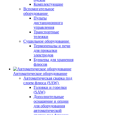
Комплектующие
Вспомогательное
оборудование
Пульты
дистанционного
управления
Транспортные
тележки
Сушильное оборудование
Термопеналы и печи
для прокалки
электродов
Бункеры для хранения
флюсов
Автоматическое оборудование
Автоматическая сварка под
слоем флюса (SAW)
Головки и горелки
(SAW)
Дополнительные
оснащение и опции
для оборудования
автоматической