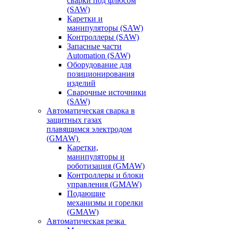
сварки под флюсом
(SAW)
Каретки и
манипуляторы (SAW)
Контроллеры (SAW)
Запасные части
Automation (SAW)
Оборудование для
позиционирования
изделий
Сварочные источники
(SAW)
Автоматическая сварка в
защитных газах
плавящимся электродом
(GMAW)
Каретки,
манипуляторы и
роботизация (GMAW)
Контроллеры и блоки
управления (GMAW)
Подающие
механизмы и горелки
(GMAW)
Автоматическая резка