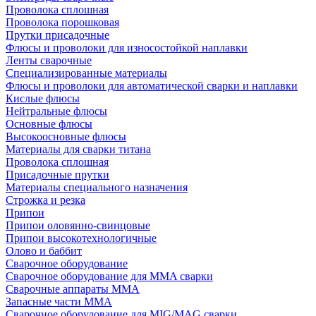
Проволока сплошная
Проволока порошковая
Прутки присадочные
Флюсы и проволоки для износостойкой наплавки
Ленты сварочные
Специализированные материалы
Флюсы и проволоки для автоматической сварки и наплавки
Кислые флюсы
Нейтральные флюсы
Основные флюсы
Высокоосновные флюсы
Материалы для сварки титана
Проволока сплошная
Присадочные прутки
Материалы специального назначения
Строжка и резка
Припои
Припои оловянно-свинцовые
Припои высокотехнологичные
Олово и баббит
Сварочное оборудование
Сварочное оборудование для MMA сварки
Сварочные аппараты MMA
Запасные части MMA
Сварочное оборудование для MIG/MAG сварки