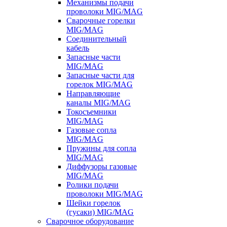
Механизмы подачи
проволоки MIG/MAG
Сварочные горелки
MIG/MAG
Соединительный
кабель
Запасные части
MIG/MAG
Запасные части для
горелок MIG/MAG
Направляющие
каналы MIG/MAG
Токосъемники
MIG/MAG
Газовые сопла
MIG/MAG
Пружины для сопла
MIG/MAG
Диффузоры газовые
MIG/MAG
Ролики подачи
проволоки MIG/MAG
Шейки горелок
(гусаки) MIG/MAG
Сварочное оборудование