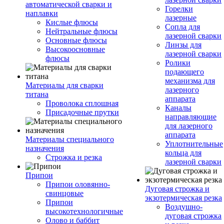
автоматической сварки и
Горелки
наплавки
лазерные
Кислые флюсы
Сопла для
Нейтральные флюсы
лазерной сварки
Основные флюсы
Линзы для
Высокоосновные
лазерной сварки
флюсы
Ролики
подающего
механизма для
Материалы для сварки
лазерного
титана
аппарата
Проволока сплошная
Каналы
Присадочные прутки
направляющие
для лазерного
аппарата
Материалы специального
Уплотнительные
назначения
кольца для
Строжка и резка
лазерной сварки
Припои
Припои оловянно-
Дуговая строжка и
свинцовые
экзотермическая резка
Припои
Воздушно-
высокотехнологичные
дуговая строжка
Олово и баббит