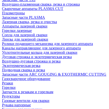
Воздушно-плазменная сварка, резка и строжка
Сварочные аппараты PLASMA CUT
Плазмотроны
Запасные части PLASMA
Лазерная сварка, резка и очистка
Аппараты лазерной сварки
Горелки лазерные
Сопла для лазерной сварки
Линзы для лазерной сварки
Ролики подающего механизма для лазерного аппарата
Каналы направляющие для лазерного аппарата
Уплотнительные кольца для лазерной сварки
Дуговая строжка и экзотермическая резка
Воздушно-дуговая строжка и резка
Экзотермическая резка
Подводная сварка и резка
Запасные части ARC GOUGING & EXOTHERMIC CUTTING
Газосварочное оборудование
Резаки
Горелки
Запчасти к резакам и горелкам
Редукторы
Газовые вентили для сварки
Рукава напорные