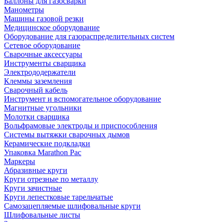
Баллоны для газосварки
Манометры
Машины газовой резки
Медицинское оборудование
Оборудование для газораспределительных систем
Сетевое оборудование
Сварочные аксессуары
Инструменты сварщика
Электрододержатели
Клеммы заземления
Сварочный кабель
Инструмент и вспомогательное оборудование
Магнитные угольники
Молотки сварщика
Вольфрамовые электроды и приспособления
Системы вытяжки сварочных дымов
Керамические подкладки
Упаковка Marathon Pac
Маркеры
Абразивные круги
Круги отрезные по металлу
Круги зачистные
Круги лепестковые тарельчатые
Самозацепляемые шлифовальные круги
Шлифовальные листы