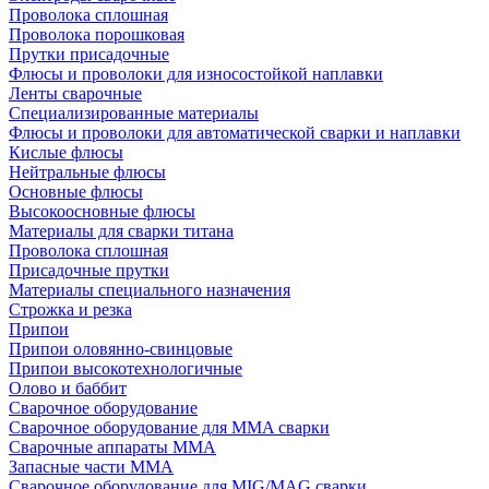
Проволока сплошная
Проволока порошковая
Прутки присадочные
Флюсы и проволоки для износостойкой наплавки
Ленты сварочные
Специализированные материалы
Флюсы и проволоки для автоматической сварки и наплавки
Кислые флюсы
Нейтральные флюсы
Основные флюсы
Высокоосновные флюсы
Материалы для сварки титана
Проволока сплошная
Присадочные прутки
Материалы специального назначения
Строжка и резка
Припои
Припои оловянно-свинцовые
Припои высокотехнологичные
Олово и баббит
Сварочное оборудование
Сварочное оборудование для MMA сварки
Сварочные аппараты MMA
Запасные части MMA
Сварочное оборудование для MIG/MAG сварки