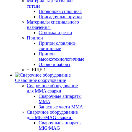
Материалы для сварки
титана
Проволока сплошная
Присадочные прутки
Материалы специального
назначения
Строжка и резка
Припои
Припои оловянно-
свинцовые
Припои
высокотехнологичные
Олово и баббит
+ ЕЩЕ 1
Сварочное оборудование
Сварочное оборудование
для MMA сварки
Сварочные аппараты
MMA
Запасные части MMA
Сварочное оборудование
для MIG/MAG сварки
Сварочные аппараты
MIG/MAG