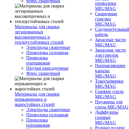
Флюс сварочный
проволоки
MIG/MAG
Сварочные
горелки
MIG/MAG
Материалы для сварки
Соединительны
легированных
кабель
высокопрочных и
Запасные части
теплоустойчивых сталей
MIG/MAG
Электроды сварочные
Запасные части
Проволока сплошная
для горелок
Проволока
MIG/MAG
порошковая
Направляющие
Прутки присадочные
каналы
Флюс сварочный
MIG/MAG
Токосъемники
MIG/MAG
Газовые сопла
Материалы для сварки
MIG/MAG
нержавеющих и
Пружины для
жаростойких сталей
сопла MIG/MAG
Электроды сварочные
Диффузоры
Проволока сплошная
газовые
Проволока
MIG/MAG
порошковая
Ролики подачи