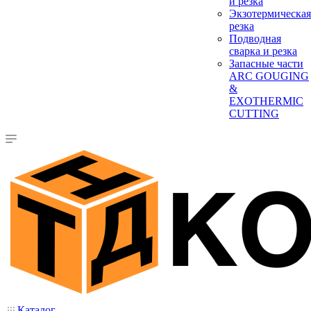
и резка
Экзотермическая
резка
Подводная
сварка и резка
Запасные части
ARC GOUGING
&
EXOTHERMIC
CUTTING
Каталог