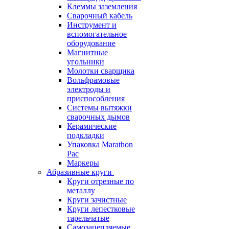
Клеммы заземления
Сварочный кабель
Инструмент и
вспомогательное
оборудование
Магнитные
угольники
Молотки сварщика
Вольфрамовые
электроды и
приспособления
Системы вытяжки
сварочных дымов
Керамические
подкладки
Упаковка Marathon
Pac
Маркеры
Абразивные круги
Круги отрезные по
металлу
Круги зачистные
Круги лепестковые
тарельчатые
Самозацепляемые