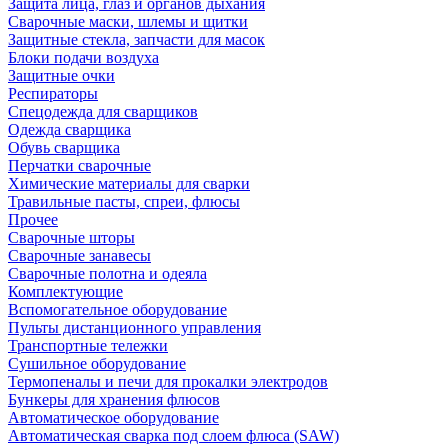
Защита лица, глаз и органов дыхания
Сварочные маски, шлемы и щитки
Защитные стекла, запчасти для масок
Блоки подачи воздуха
Защитные очки
Респираторы
Спецодежда для сварщиков
Одежда сварщика
Обувь сварщика
Перчатки сварочные
Химические материалы для сварки
Травильные пасты, спреи, флюсы
Прочее
Сварочные шторы
Сварочные занавесы
Сварочные полотна и одеяла
Комплектующие
Вспомогательное оборудование
Пульты дистанционного управления
Транспортные тележки
Сушильное оборудование
Термопеналы и печи для прокалки электродов
Бункеры для хранения флюсов
Автоматическое оборудование
Автоматическая сварка под слоем флюса (SAW)