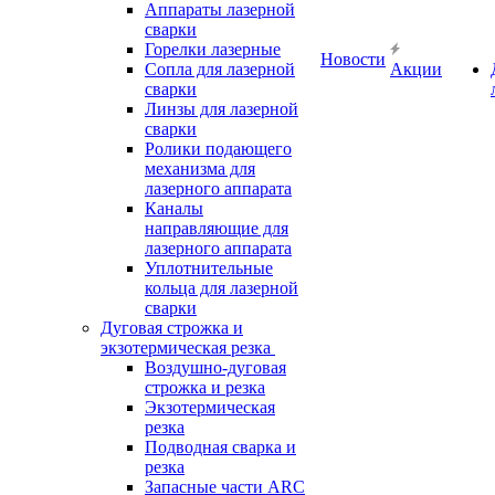
Аппараты лазерной
сварки
Горелки лазерные
Новости
Сопла для лазерной
Акции
сварки
Линзы для лазерной
сварки
Ролики подающего
механизма для
лазерного аппарата
Каналы
направляющие для
лазерного аппарата
Уплотнительные
кольца для лазерной
сварки
Дуговая строжка и
экзотермическая резка
Воздушно-дуговая
строжка и резка
Экзотермическая
резка
Подводная сварка и
резка
Запасные части ARC