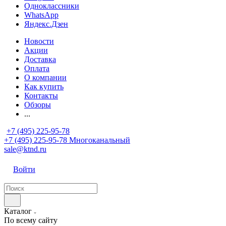
Одноклассники
WhatsApp
Яндекс.Дзен
Новости
Акции
Доставка
Оплата
О компании
Как купить
Контакты
Обзоры
...
+7 (495) 225-95-78
+7 (495) 225-95-78
Многоканальный
sale@ktnd.ru
Войти
Каталог
По всему сайту