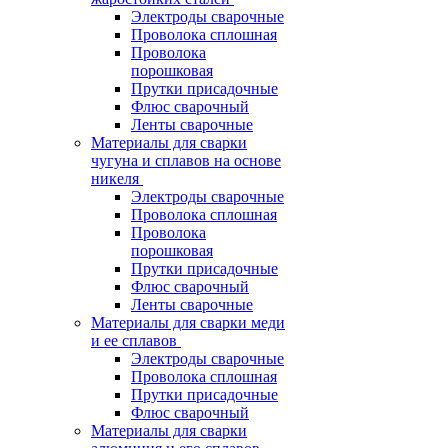
Электроды сварочные
Проволока сплошная
Проволока
порошковая
Прутки присадочные
Флюс сварочный
Ленты сварочные
Материалы для сварки
чугуна и сплавов на основе
никеля
Электроды сварочные
Проволока сплошная
Проволока
порошковая
Прутки присадочные
Флюс сварочный
Ленты сварочные
Материалы для сварки меди
и ее сплавов
Электроды сварочные
Проволока сплошная
Прутки присадочные
Флюс сварочный
Материалы для сварки