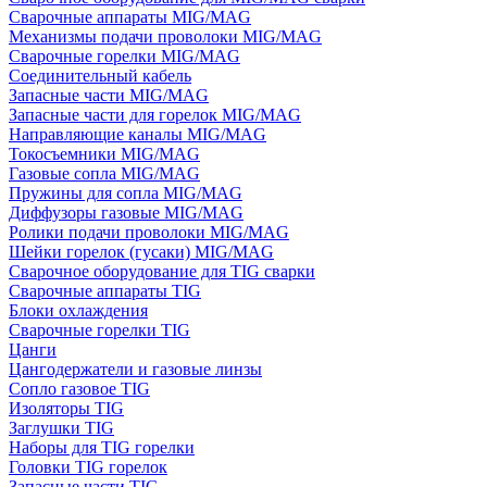
Сварочные аппараты MIG/MAG
Механизмы подачи проволоки MIG/MAG
Сварочные горелки MIG/MAG
Соединительный кабель
Запасные части MIG/MAG
Запасные части для горелок MIG/MAG
Направляющие каналы MIG/MAG
Токосъемники MIG/MAG
Газовые сопла MIG/MAG
Пружины для сопла MIG/MAG
Диффузоры газовые MIG/MAG
Ролики подачи проволоки MIG/MAG
Шейки горелок (гусаки) MIG/MAG
Сварочное оборудование для TIG сварки
Сварочные аппараты TIG
Блоки охлаждения
Сварочные горелки TIG
Цанги
Цангодержатели и газовые линзы
Сопло газовое TIG
Изоляторы TIG
Заглушки TIG
Наборы для TIG горелки
Головки TIG горелок
Запасные части TIG