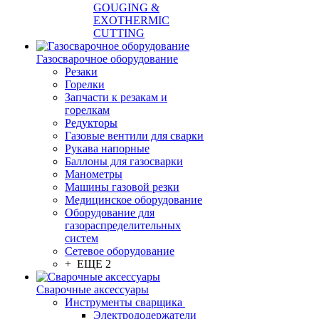
GOUGING &
EXOTHERMIC
CUTTING
Газосварочное оборудование
Резаки
Горелки
Запчасти к резакам и
горелкам
Редукторы
Газовые вентили для сварки
Рукава напорные
Баллоны для газосварки
Манометры
Машины газовой резки
Медицинское оборудование
Оборудование для
газораспределительных
систем
Сетевое оборудование
+ ЕЩЕ 2
Сварочные аксессуары
Инструменты сварщика
Электрододержатели