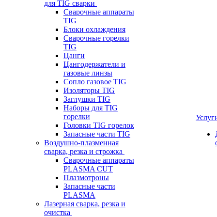
для TIG сварки
Сварочные аппараты
TIG
Блоки охлаждения
Сварочные горелки
TIG
Цанги
Цангодержатели и
газовые линзы
Сопло газовое TIG
Изоляторы TIG
Заглушки TIG
Наборы для TIG
горелки
Услуг
Головки TIG горелок
Запасные части TIG
Воздушно-плазменная
сварка, резка и строжка
Сварочные аппараты
PLASMA CUT
Плазмотроны
Запасные части
PLASMA
Лазерная сварка, резка и
очистка