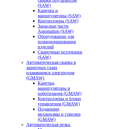
сварки под флюсом
(SAW)
Каретки и
манипуляторы (SAW)
Контроллеры (SAW)
Запасные части
Automation (SAW)
Оборудование для
позиционирования
изделий
Сварочные источники
(SAW)
Автоматическая сварка в
защитных газах
плавящимся электродом
(GMAW)
Каретки,
манипуляторы и
роботизация (GMAW)
Контроллеры и блоки
управления (GMAW)
Подающие
механизмы и горелки
(GMAW)
Автоматическая резка