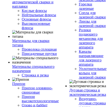
автоматической сварки и
Горелки
наплавки
лазерные
Кислые флюсы
Сопла для
Нейтральные флюсы
лазерной сварки
Основные флюсы
Линзы для
Высокоосновные
лазерной сварки
флюсы
Ролики
подающего
механизма для
Материалы для сварки
лазерного
титана
аппарата
Проволока сплошная
Каналы
Присадочные прутки
направляющие
для лазерного
аппарата
Материалы специального
Уплотнительные
назначения
кольца для
Строжка и резка
лазерной сварки
Припои
Припои оловянно-
Дуговая строжка и
свинцовые
экзотермическая резка
Припои
Воздушно-
высокотехнологичные
дуговая строжка
Олово и баббит