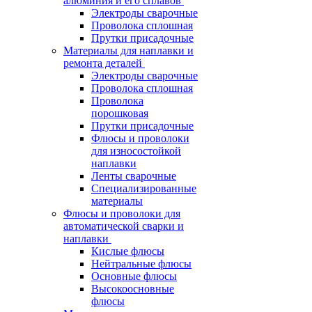
алюминия и его сплавов
Электроды сварочные
Проволока сплошная
Прутки присадочные
Материалы для наплавки и
ремонта деталей
Электроды сварочные
Проволока сплошная
Проволока
порошковая
Прутки присадочные
Флюсы и проволоки
для износостойкой
наплавки
Ленты сварочные
Специализированные
материалы
Флюсы и проволоки для
автоматической сварки и
наплавки
Кислые флюсы
Нейтральные флюсы
Основные флюсы
Высокоосновные
флюсы