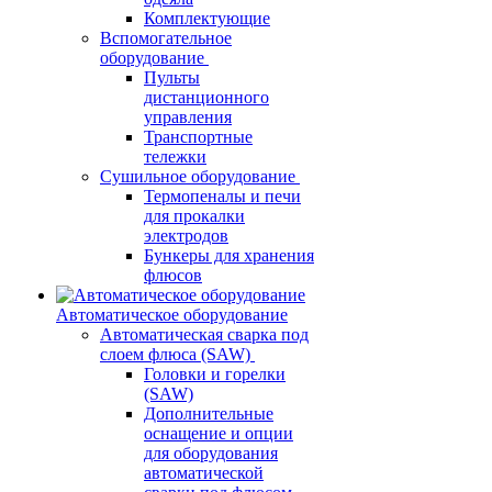
Комплектующие
Вспомогательное
оборудование
Пульты
дистанционного
управления
Транспортные
тележки
Сушильное оборудование
Термопеналы и печи
для прокалки
электродов
Бункеры для хранения
флюсов
Автоматическое оборудование
Автоматическая сварка под
слоем флюса (SAW)
Головки и горелки
(SAW)
Дополнительные
оснащение и опции
для оборудования
автоматической