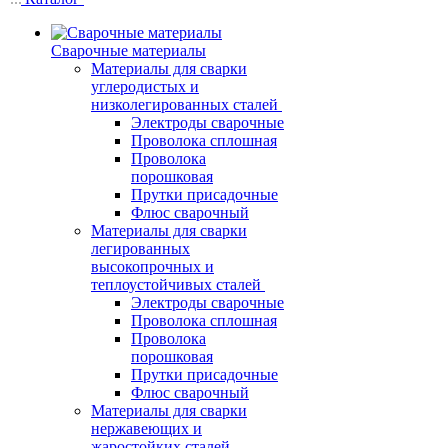
Сварочные материалы
Материалы для сварки
углеродистых и
низколегированных сталей
Электроды сварочные
Проволока сплошная
Проволока
порошковая
Прутки присадочные
Флюс сварочный
Материалы для сварки
легированных
высокопрочных и
теплоустойчивых сталей
Электроды сварочные
Проволока сплошная
Проволока
порошковая
Прутки присадочные
Флюс сварочный
Материалы для сварки
нержавеющих и
жаростойких сталей