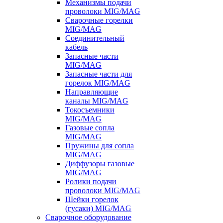
Механизмы подачи
проволоки MIG/MAG
Сварочные горелки
MIG/MAG
Соединительный
кабель
Запасные части
MIG/MAG
Запасные части для
горелок MIG/MAG
Направляющие
каналы MIG/MAG
Токосъемники
MIG/MAG
Газовые сопла
MIG/MAG
Пружины для сопла
MIG/MAG
Диффузоры газовые
MIG/MAG
Ролики подачи
проволоки MIG/MAG
Шейки горелок
(гусаки) MIG/MAG
Сварочное оборудование