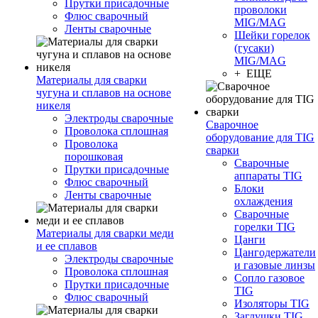
Прутки присадочные
проволоки
Флюс сварочный
MIG/MAG
Ленты сварочные
Шейки горелок
(гусаки)
MIG/MAG
+ ЕЩЕ
Материалы для сварки
чугуна и сплавов на основе
никеля
Электроды сварочные
Сварочное
Проволока сплошная
оборудование для TIG
Проволока
сварки
порошковая
Сварочные
Прутки присадочные
аппараты TIG
Флюс сварочный
Блоки
Ленты сварочные
охлаждения
Сварочные
горелки TIG
Материалы для сварки меди
Цанги
и ее сплавов
Цангодержатели
Электроды сварочные
и газовые линзы
Проволока сплошная
Сопло газовое
Прутки присадочные
TIG
Флюс сварочный
Изоляторы TIG
Заглушки TIG