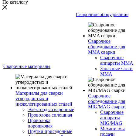
По каталогу
Сварочное оборудование
Сварочное
оборудование для
MMA сварки
Сварочные
аппараты MMA
Сварочные материалы
Запасные части
MMA
Материалы для сварки
Сварочное
углеродистых и
оборудование для
низколегированных сталей
MIG/MAG сварки
Электроды сварочные
Сварочные
Проволока сплошная
аппараты
Проволока
MIG/MAG
порошковая
Механизмы
Прутки присадочные
подачи