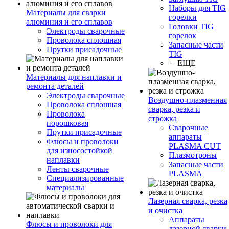
Наборы для TIG
Материалы для сварки
горелки
алюминия и его сплавов
Головки TIG
Электроды сварочные
горелок
Проволока сплошная
Запасные части
Прутки присадочные
TIG
+ ЕЩЕ
Материалы для наплавки и
ремонта деталей
Электроды сварочные
Воздушно-плазменная
Проволока сплошная
сварка, резка и
Проволока
строжка
порошковая
Сварочные
Прутки присадочные
аппараты
Флюсы и проволоки
PLASMA CUT
для износостойкой
Плазмотроны
наплавки
Запасные части
Ленты сварочные
PLASMA
Специализированные
материалы
Лазерная сварка, резка
и очистка
Аппараты
Флюсы и проволоки для
лазерной сварки