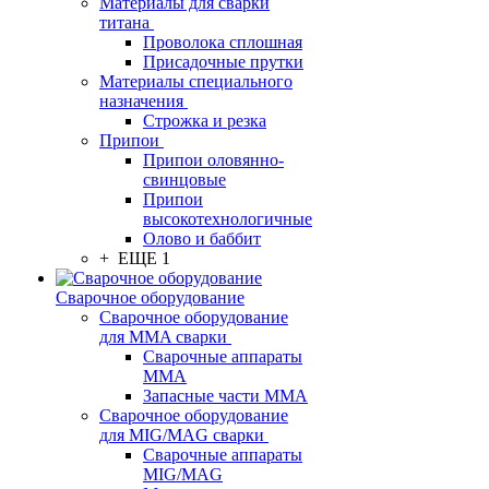
Материалы для сварки
титана
Проволока сплошная
Присадочные прутки
Материалы специального
назначения
Строжка и резка
Припои
Припои оловянно-
свинцовые
Припои
высокотехнологичные
Олово и баббит
+ ЕЩЕ 1
Сварочное оборудование
Сварочное оборудование
для MMA сварки
Сварочные аппараты
MMA
Запасные части MMA
Сварочное оборудование
для MIG/MAG сварки
Сварочные аппараты
MIG/MAG