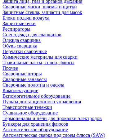
Защита лица, глаз и органов дыхания
Сварочные маски, шлемы и щитки
Защитные стекла, запчасти для масок
Блоки подачи воздуха
Защитные очки
Респираторы
Спецодежда для сварщиков
Одежда сварщика
Обувь сварщика
Перчатки сварочные
Химические материалы для сварки
Травильные пасты, спреи, флюсы
Прочее
Сварочные шторы
Сварочные занавесы
Сварочные полотна и одеяла
Комплектующие
Вспомогательное оборудование
Пульты дистанционного управления
Транспортные тележки
Сушильное оборудование
Термопеналы и печи для прокалки электродов
Бункеры для хранения флюсов
Автоматическое оборудование
Автоматическая сварка под слоем флюса (SAW)