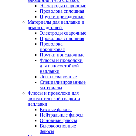
алюминия и его сплавов
Электроды сварочные
Проволока сплошная
Прутки присадочные
Материалы для наплавки и
ремонта деталей
Электроды сварочные
Проволока сплошная
Проволока
порошковая
Прутки присадочные
Флюсы и проволоки
для износостойкой
наплавки
Ленты сварочные
Специализированные
материалы
Флюсы и проволоки для
автоматической сварки и
наплавки
Кислые флюсы
Нейтральные флюсы
Основные флюсы
Высокоосновные
флюсы