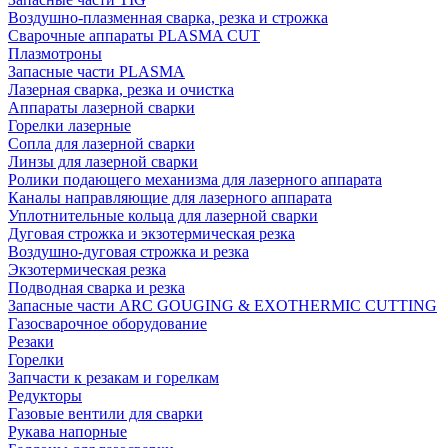
Воздушно-плазменная сварка, резка и строжка
Сварочные аппараты PLASMA CUT
Плазмотроны
Запасные части PLASMA
Лазерная сварка, резка и очистка
Аппараты лазерной сварки
Горелки лазерные
Сопла для лазерной сварки
Линзы для лазерной сварки
Ролики подающего механизма для лазерного аппарата
Каналы направляющие для лазерного аппарата
Уплотнительные кольца для лазерной сварки
Дуговая строжка и экзотермическая резка
Воздушно-дуговая строжка и резка
Экзотермическая резка
Подводная сварка и резка
Запасные части ARC GOUGING & EXOTHERMIC CUTTING
Газосварочное оборудование
Резаки
Горелки
Запчасти к резакам и горелкам
Редукторы
Газовые вентили для сварки
Рукава напорные