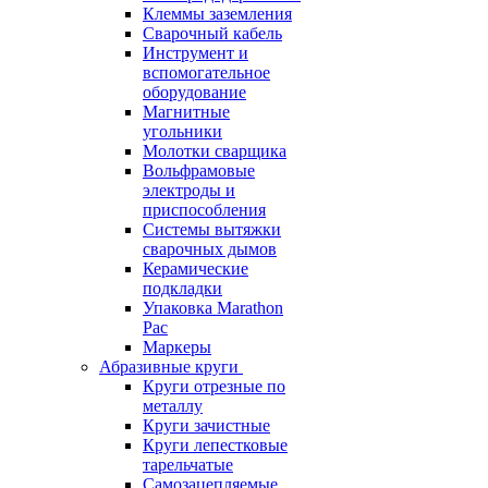
Клеммы заземления
Сварочный кабель
Инструмент и
вспомогательное
оборудование
Магнитные
угольники
Молотки сварщика
Вольфрамовые
электроды и
приспособления
Системы вытяжки
сварочных дымов
Керамические
подкладки
Упаковка Marathon
Pac
Маркеры
Абразивные круги
Круги отрезные по
металлу
Круги зачистные
Круги лепестковые
тарельчатые
Самозацепляемые