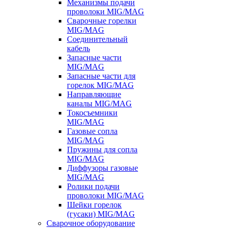
Механизмы подачи
проволоки MIG/MAG
Сварочные горелки
MIG/MAG
Соединительный
кабель
Запасные части
MIG/MAG
Запасные части для
горелок MIG/MAG
Направляющие
каналы MIG/MAG
Токосъемники
MIG/MAG
Газовые сопла
MIG/MAG
Пружины для сопла
MIG/MAG
Диффузоры газовые
MIG/MAG
Ролики подачи
проволоки MIG/MAG
Шейки горелок
(гусаки) MIG/MAG
Сварочное оборудование