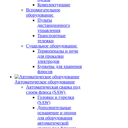
Комплектующие
Вспомогательное
оборудование
Пульты
дистанционного
управления
Транспортные
тележки
Сушильное оборудование
Термопеналы и печи
для прокалки
электродов
Бункеры для хранения
флюсов
Автоматическое оборудование
Автоматическая сварка под
слоем флюса (SAW)
Головки и горелки
(SAW)
Дополнительные
оснащение и опции
для оборудования
автоматической