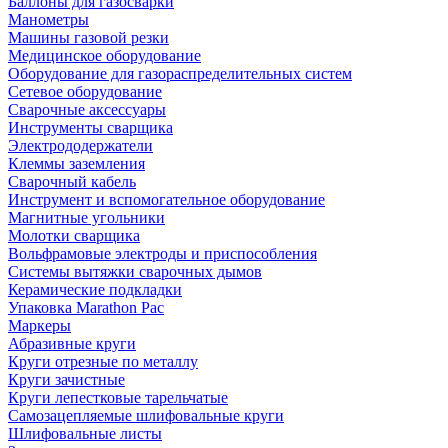
Баллоны для газосварки
Манометры
Машины газовой резки
Медицинское оборудование
Оборудование для газораспределительных систем
Сетевое оборудование
Сварочные аксессуары
Инструменты сварщика
Электрододержатели
Клеммы заземления
Сварочный кабель
Инструмент и вспомогательное оборудование
Магнитные угольники
Молотки сварщика
Вольфрамовые электроды и приспособления
Системы вытяжки сварочных дымов
Керамические подкладки
Упаковка Marathon Pac
Маркеры
Абразивные круги
Круги отрезные по металлу
Круги зачистные
Круги лепестковые тарельчатые
Самозацепляемые шлифовальные круги
Шлифовальные листы