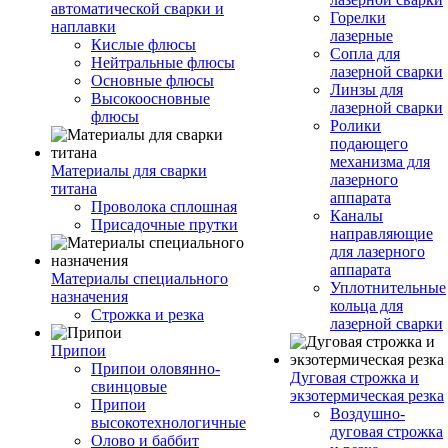
автоматической сварки и
Горелки
наплавки
лазерные
Кислые флюсы
Сопла для
Нейтральные флюсы
лазерной сварки
Основные флюсы
Линзы для
Высокоосновные
лазерной сварки
флюсы
Ролики
подающего
механизма для
Материалы для сварки
лазерного
титана
аппарата
Проволока сплошная
Каналы
Присадочные прутки
направляющие
для лазерного
аппарата
Материалы специального
Уплотнительные
назначения
кольца для
Строжка и резка
лазерной сварки
Припои
Припои оловянно-
Дуговая строжка и
свинцовые
экзотермическая резка
Припои
Воздушно-
высокотехнологичные
дуговая строжка
Олово и баббит