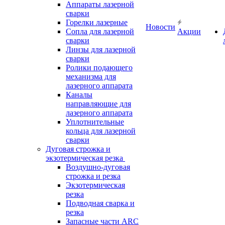
Аппараты лазерной
сварки
Горелки лазерные
Новости
Сопла для лазерной
Акции
сварки
Линзы для лазерной
сварки
Ролики подающего
механизма для
лазерного аппарата
Каналы
направляющие для
лазерного аппарата
Уплотнительные
кольца для лазерной
сварки
Дуговая строжка и
экзотермическая резка
Воздушно-дуговая
строжка и резка
Экзотермическая
резка
Подводная сварка и
резка
Запасные части ARC