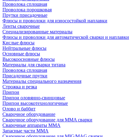
Проволока сплошная
Проволока порошковая
Прутки присадочные
Флюсы и проволоки для износостойкой наплавки
Ленты сварочные
Специализированные материалы
Флюсы и проволоки для автоматической сварки и наплавки
Кислые флюсы
Нейтральные флюсы
Основные флюсы
Высокоосновные флюсы
Материалы для сварки титана
Проволока сплошная
Присадочные прутки
Материалы специального назначения
Строжка и резка
Припои
Припои оловянно-свинцовые
Припои высокотехнологичные
Олово и баббит
Сварочное оборудование
Сварочное оборудование для MMA сварки
Сварочные аппараты MMA
Запасные части MMA
Сварочное оборудование для MIG/MAG сварки