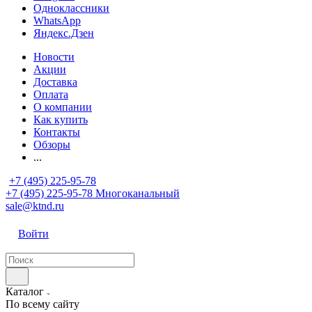
Одноклассники
WhatsApp
Яндекс.Дзен
Новости
Акции
Доставка
Оплата
О компании
Как купить
Контакты
Обзоры
...
+7 (495) 225-95-78
+7 (495) 225-95-78
Многоканальный
sale@ktnd.ru
Войти
Каталог
По всему сайту