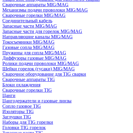
Сварочные аппараты MIG/MAG
Механизмы подачи проволоки MIG/MAG
Сварочные горелки MIG/MAG
Соединительный кабель
Запасные части MIG/MAG
Запасные части для горелок MIG/MAG
Направляющие каналы MIG/MAG
Токосъемники MIG/MAG
Газовые сопла MIG/MAG
Пружины для сопла MIG/MAG
Диффузоры газовые MIG/MAG
Ролики подачи проволоки MIG/MAG
Шейки горелок (гусаки) MIG/MAG
Сварочное оборудование для TIG сварки
Сварочные аппараты TIG
Блоки охлаждения
Сварочные горелки TIG
Цанги
Цангодержатели и газовые линзы
Сопло газовое TIG
Изоляторы TIG
Заглушки TIG
Наборы для TIG горелки
Головки TIG горелок
Запасные части TIG