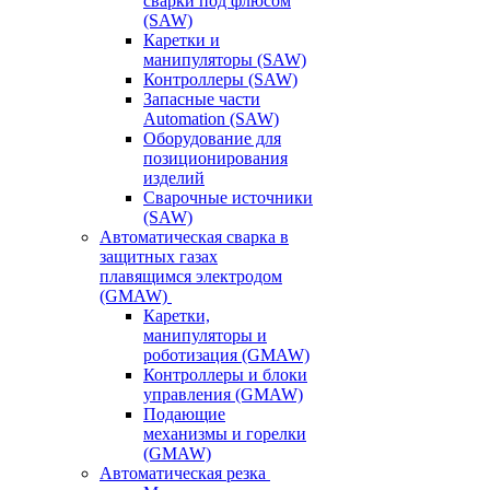
сварки под флюсом
(SAW)
Каретки и
манипуляторы (SAW)
Контроллеры (SAW)
Запасные части
Automation (SAW)
Оборудование для
позиционирования
изделий
Сварочные источники
(SAW)
Автоматическая сварка в
защитных газах
плавящимся электродом
(GMAW)
Каретки,
манипуляторы и
роботизация (GMAW)
Контроллеры и блоки
управления (GMAW)
Подающие
механизмы и горелки
(GMAW)
Автоматическая резка