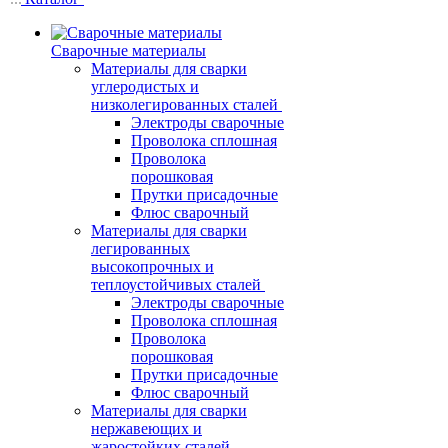
Сварочные материалы
Материалы для сварки
углеродистых и
низколегированных сталей
Электроды сварочные
Проволока сплошная
Проволока
порошковая
Прутки присадочные
Флюс сварочный
Материалы для сварки
легированных
высокопрочных и
теплоустойчивых сталей
Электроды сварочные
Проволока сплошная
Проволока
порошковая
Прутки присадочные
Флюс сварочный
Материалы для сварки
нержавеющих и
жаростойких сталей