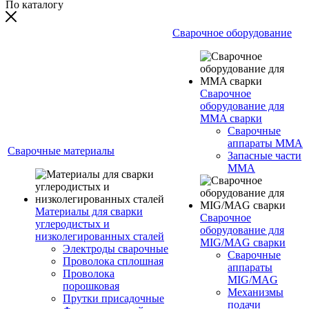
По каталогу
Сварочное оборудование
Сварочное
оборудование для
MMA сварки
Сварочные
аппараты MMA
Сварочные материалы
Запасные части
MMA
Материалы для сварки
Сварочное
углеродистых и
оборудование для
низколегированных сталей
MIG/MAG сварки
Электроды сварочные
Сварочные
Проволока сплошная
аппараты
Проволока
MIG/MAG
порошковая
Механизмы
Прутки присадочные
подачи