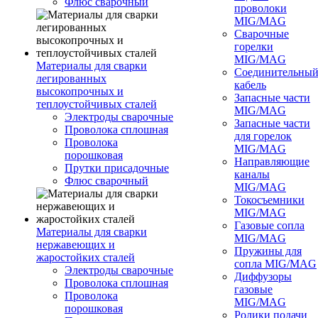
Флюс сварочный
проволоки
MIG/MAG
Сварочные
горелки
MIG/MAG
Материалы для сварки
Соединительны
легированных
кабель
высокопрочных и
Запасные части
теплоустойчивых сталей
MIG/MAG
Электроды сварочные
Запасные части
Проволока сплошная
для горелок
Проволока
MIG/MAG
порошковая
Направляющие
Прутки присадочные
каналы
Флюс сварочный
MIG/MAG
Токосъемники
MIG/MAG
Газовые сопла
Материалы для сварки
MIG/MAG
нержавеющих и
Пружины для
жаростойких сталей
сопла MIG/MAG
Электроды сварочные
Диффузоры
Проволока сплошная
газовые
Проволока
MIG/MAG
порошковая
Ролики подачи