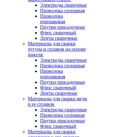
Электроды сварочные
Проволока сплошная
Проволока
порошковая
Прутки присадочные
Флюс сварочный
Ленты сварочные
Материалы для сварки
чугуна и сплавов на основе
никеля
Электроды сварочные
Проволока сплошная
Проволока
порошковая
Прутки присадочные
Флюс сварочный
Ленты сварочные
Материалы для сварки меди
и ее сплавов
Электроды сварочные
Проволока сплошная
Прутки присадочные
Флюс сварочный
Материалы для сварки