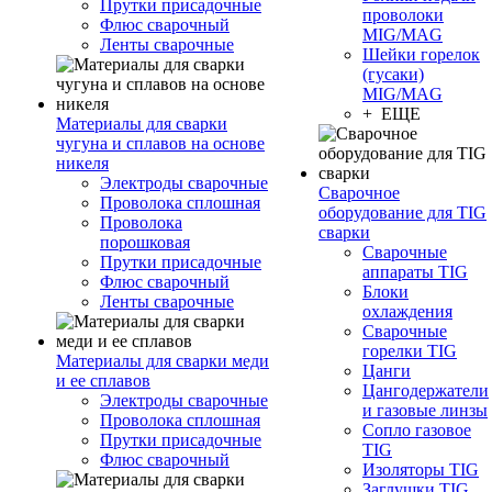
Прутки присадочные
проволоки
Флюс сварочный
MIG/MAG
Ленты сварочные
Шейки горелок
(гусаки)
MIG/MAG
+ ЕЩЕ
Материалы для сварки
чугуна и сплавов на основе
никеля
Электроды сварочные
Сварочное
Проволока сплошная
оборудование для TIG
Проволока
сварки
порошковая
Сварочные
Прутки присадочные
аппараты TIG
Флюс сварочный
Блоки
Ленты сварочные
охлаждения
Сварочные
горелки TIG
Материалы для сварки меди
Цанги
и ее сплавов
Цангодержатели
Электроды сварочные
и газовые линзы
Проволока сплошная
Сопло газовое
Прутки присадочные
TIG
Флюс сварочный
Изоляторы TIG
Заглушки TIG