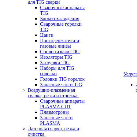
для TIG сварки
Сварочные аппараты
TIG
Блоки охлаждения
Сварочные горелки
TIG
Цанги
Цангодержатели и
газовые линзы
Сопло газовое TIG
Изоляторы TIG
Заглушки TIG
Наборы для TIG
горелки
Услуг
Головки TIG горелок
Запасные части TIG
Воздушно-плазменная
сварка, резка и строжка
Сварочные аппараты
PLASMA CUT
Плазмотроны
Запасные части
PLASMA
Лазерная сварка, резка и
очистка