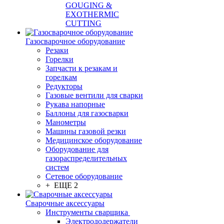
GOUGING &
EXOTHERMIC
CUTTING
Газосварочное оборудование
Резаки
Горелки
Запчасти к резакам и
горелкам
Редукторы
Газовые вентили для сварки
Рукава напорные
Баллоны для газосварки
Манометры
Машины газовой резки
Медицинское оборудование
Оборудование для
газораспределительных
систем
Сетевое оборудование
+ ЕЩЕ 2
Сварочные аксессуары
Инструменты сварщика
Электрододержатели