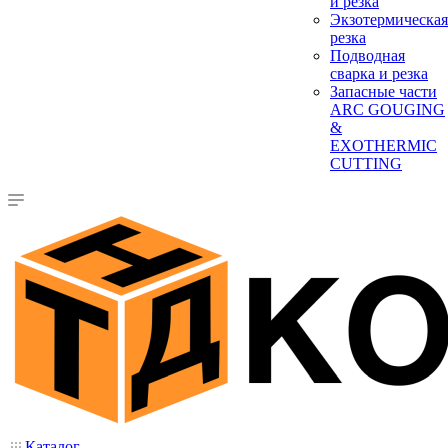
и резка
Экзотермическая
резка
Подводная
сварка и резка
Запасные части
ARC GOUGING
&
EXOTHERMIC
CUTTING
Каталог