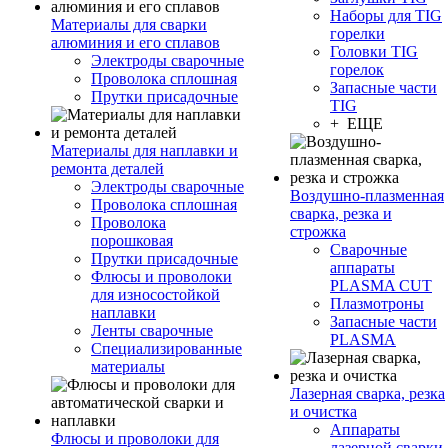
Наборы для TIG
Материалы для сварки
горелки
алюминия и его сплавов
Головки TIG
Электроды сварочные
горелок
Проволока сплошная
Запасные части
Прутки присадочные
TIG
+ ЕЩЕ
Материалы для наплавки и
ремонта деталей
Электроды сварочные
Воздушно-плазменная
Проволока сплошная
сварка, резка и
Проволока
строжка
порошковая
Сварочные
Прутки присадочные
аппараты
Флюсы и проволоки
PLASMA CUT
для износостойкой
Плазмотроны
наплавки
Запасные части
Ленты сварочные
PLASMA
Специализированные
материалы
Лазерная сварка, резка
и очистка
Аппараты
Флюсы и проволоки для
лазерной сварки