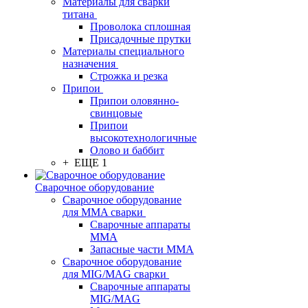
Материалы для сварки
титана
Проволока сплошная
Присадочные прутки
Материалы специального
назначения
Строжка и резка
Припои
Припои оловянно-
свинцовые
Припои
высокотехнологичные
Олово и баббит
+ ЕЩЕ 1
Сварочное оборудование
Сварочное оборудование
для MMA сварки
Сварочные аппараты
MMA
Запасные части MMA
Сварочное оборудование
для MIG/MAG сварки
Сварочные аппараты
MIG/MAG