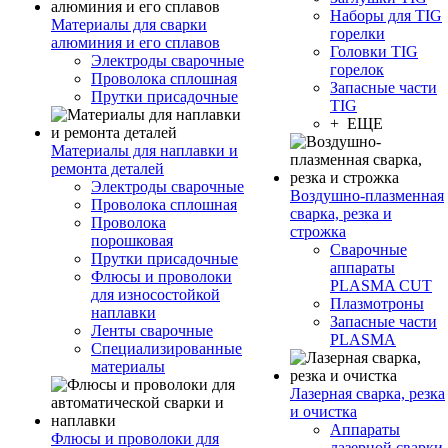
Наборы для TIG
Материалы для сварки
горелки
алюминия и его сплавов
Головки TIG
Электроды сварочные
горелок
Проволока сплошная
Запасные части
Прутки присадочные
TIG
+ ЕЩЕ
Материалы для наплавки и
ремонта деталей
Электроды сварочные
Воздушно-плазменная
Проволока сплошная
сварка, резка и
Проволока
строжка
порошковая
Сварочные
Прутки присадочные
аппараты
Флюсы и проволоки
PLASMA CUT
для износостойкой
Плазмотроны
наплавки
Запасные части
Ленты сварочные
PLASMA
Специализированные
материалы
Лазерная сварка, резка
и очистка
Аппараты
Флюсы и проволоки для
лазерной сварки