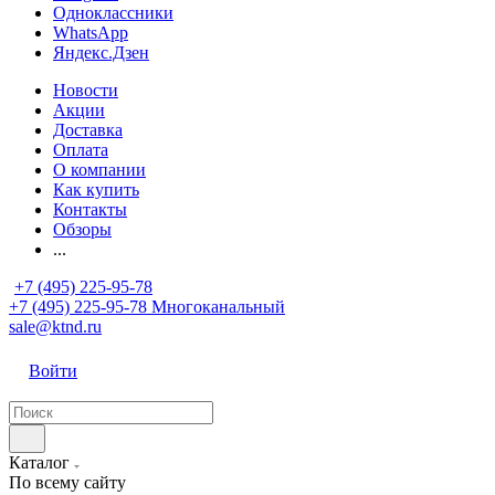
Одноклассники
WhatsApp
Яндекс.Дзен
Новости
Акции
Доставка
Оплата
О компании
Как купить
Контакты
Обзоры
...
+7 (495) 225-95-78
+7 (495) 225-95-78
Многоканальный
sale@ktnd.ru
Войти
Каталог
По всему сайту