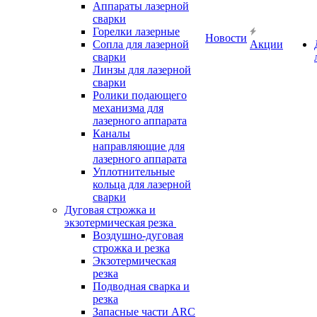
Аппараты лазерной
сварки
Горелки лазерные
Новости
Сопла для лазерной
Акции
сварки
Линзы для лазерной
сварки
Ролики подающего
механизма для
лазерного аппарата
Каналы
направляющие для
лазерного аппарата
Уплотнительные
кольца для лазерной
сварки
Дуговая строжка и
экзотермическая резка
Воздушно-дуговая
строжка и резка
Экзотермическая
резка
Подводная сварка и
резка
Запасные части ARC