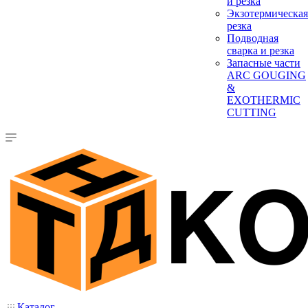
и резка
Экзотермическая
резка
Подводная
сварка и резка
Запасные части
ARC GOUGING
&
EXOTHERMIC
CUTTING
Каталог