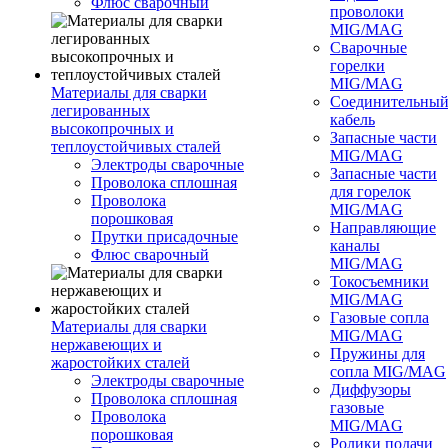
Флюс сварочный
проволоки
MIG/MAG
Сварочные
горелки
MIG/MAG
Материалы для сварки
Соединительны
легированных
кабель
высокопрочных и
Запасные части
теплоустойчивых сталей
MIG/MAG
Электроды сварочные
Запасные части
Проволока сплошная
для горелок
Проволока
MIG/MAG
порошковая
Направляющие
Прутки присадочные
каналы
Флюс сварочный
MIG/MAG
Токосъемники
MIG/MAG
Газовые сопла
Материалы для сварки
MIG/MAG
нержавеющих и
Пружины для
жаростойких сталей
сопла MIG/MAG
Электроды сварочные
Диффузоры
Проволока сплошная
газовые
Проволока
MIG/MAG
порошковая
Ролики подачи