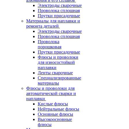
алюминия и его сплавов
Электроды сварочные
Проволока сплошная
Прутки присадочные
Материалы для наплавки и
ремонта деталей
Электроды сварочные
Проволока сплошная
Проволока
порошковая
Прутки присадочные
Флюсы и проволоки
для износостойкой
наплавки
Ленты сварочные
Специализированные
материалы
Флюсы и проволоки для
автоматической сварки и
наплавки
Кислые флюсы
Нейтральные флюсы
Основные флюсы
Высокоосновные
флюсы