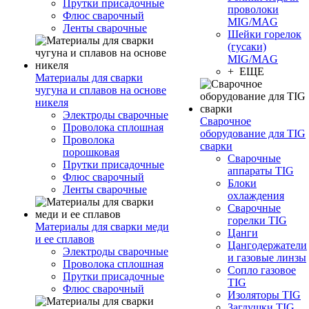
Прутки присадочные
проволоки
Флюс сварочный
MIG/MAG
Ленты сварочные
Шейки горелок
(гусаки)
MIG/MAG
+ ЕЩЕ
Материалы для сварки
чугуна и сплавов на основе
никеля
Электроды сварочные
Сварочное
Проволока сплошная
оборудование для TIG
Проволока
сварки
порошковая
Сварочные
Прутки присадочные
аппараты TIG
Флюс сварочный
Блоки
Ленты сварочные
охлаждения
Сварочные
горелки TIG
Материалы для сварки меди
Цанги
и ее сплавов
Цангодержатели
Электроды сварочные
и газовые линзы
Проволока сплошная
Сопло газовое
Прутки присадочные
TIG
Флюс сварочный
Изоляторы TIG
Заглушки TIG