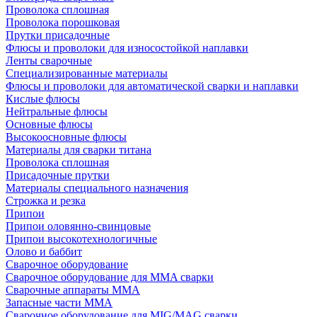
Проволока сплошная
Проволока порошковая
Прутки присадочные
Флюсы и проволоки для износостойкой наплавки
Ленты сварочные
Специализированные материалы
Флюсы и проволоки для автоматической сварки и наплавки
Кислые флюсы
Нейтральные флюсы
Основные флюсы
Высокоосновные флюсы
Материалы для сварки титана
Проволока сплошная
Присадочные прутки
Материалы специального назначения
Строжка и резка
Припои
Припои оловянно-свинцовые
Припои высокотехнологичные
Олово и баббит
Сварочное оборудование
Сварочное оборудование для MMA сварки
Сварочные аппараты MMA
Запасные части MMA
Сварочное оборудование для MIG/MAG сварки