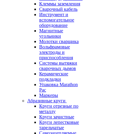
Клеммы заземления
Сварочный кабель
Инструмент и
вспомогательное
оборудование
Магнитные
угольники
Молотки сварщика
Вольфрамовые
электроды и
приспособления
Системы вытяжки
сварочных дымов
Керамические
подкладки
Упаковка Marathon
Pac
Маркеры
Абразивные круги
Круги отрезные по
металлу
Круги зачистные
Круги лепестковые
тарельчатые
Самозацепляемые