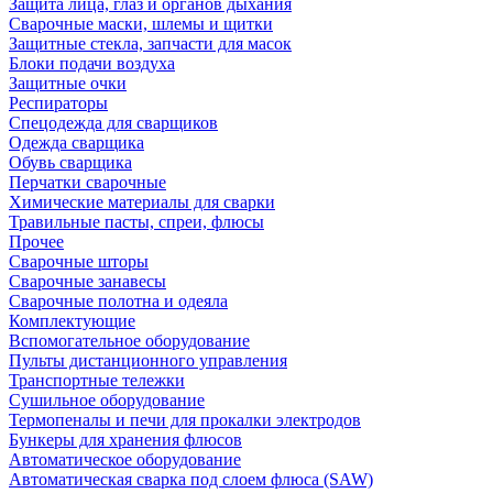
Защита лица, глаз и органов дыхания
Сварочные маски, шлемы и щитки
Защитные стекла, запчасти для масок
Блоки подачи воздуха
Защитные очки
Респираторы
Спецодежда для сварщиков
Одежда сварщика
Обувь сварщика
Перчатки сварочные
Химические материалы для сварки
Травильные пасты, спреи, флюсы
Прочее
Сварочные шторы
Сварочные занавесы
Сварочные полотна и одеяла
Комплектующие
Вспомогательное оборудование
Пульты дистанционного управления
Транспортные тележки
Сушильное оборудование
Термопеналы и печи для прокалки электродов
Бункеры для хранения флюсов
Автоматическое оборудование
Автоматическая сварка под слоем флюса (SAW)