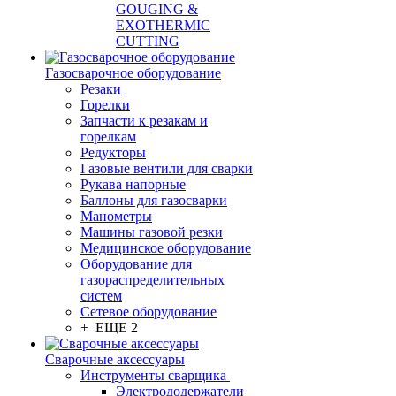
GOUGING &
EXOTHERMIC
CUTTING
Газосварочное оборудование
Резаки
Горелки
Запчасти к резакам и
горелкам
Редукторы
Газовые вентили для сварки
Рукава напорные
Баллоны для газосварки
Манометры
Машины газовой резки
Медицинское оборудование
Оборудование для
газораспределительных
систем
Сетевое оборудование
+ ЕЩЕ 2
Сварочные аксессуары
Инструменты сварщика
Электрододержатели