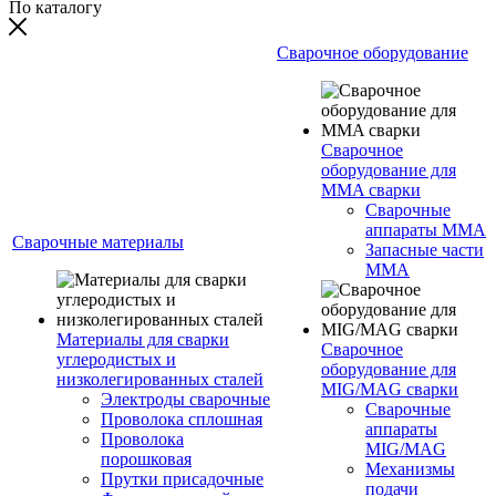
По каталогу
Сварочное оборудование
Сварочное
оборудование для
MMA сварки
Сварочные
аппараты MMA
Сварочные материалы
Запасные части
MMA
Материалы для сварки
Сварочное
углеродистых и
оборудование для
низколегированных сталей
MIG/MAG сварки
Электроды сварочные
Сварочные
Проволока сплошная
аппараты
Проволока
MIG/MAG
порошковая
Механизмы
Прутки присадочные
подачи