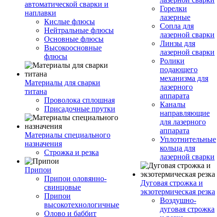
автоматической сварки и
Горелки
наплавки
лазерные
Кислые флюсы
Сопла для
Нейтральные флюсы
лазерной сварки
Основные флюсы
Линзы для
Высокоосновные
лазерной сварки
флюсы
Ролики
подающего
механизма для
Материалы для сварки
лазерного
титана
аппарата
Проволока сплошная
Каналы
Присадочные прутки
направляющие
для лазерного
аппарата
Материалы специального
Уплотнительные
назначения
кольца для
Строжка и резка
лазерной сварки
Припои
Припои оловянно-
Дуговая строжка и
свинцовые
экзотермическая резка
Припои
Воздушно-
высокотехнологичные
дуговая строжка
Олово и баббит