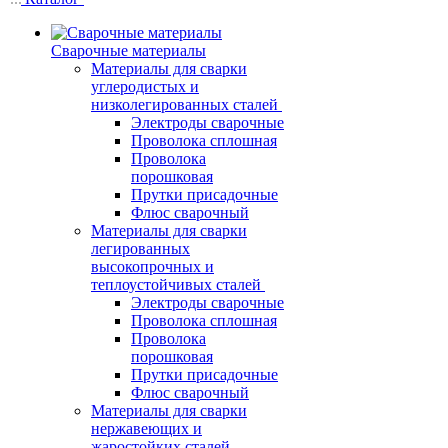
Сварочные материалы
Материалы для сварки
углеродистых и
низколегированных сталей
Электроды сварочные
Проволока сплошная
Проволока
порошковая
Прутки присадочные
Флюс сварочный
Материалы для сварки
легированных
высокопрочных и
теплоустойчивых сталей
Электроды сварочные
Проволока сплошная
Проволока
порошковая
Прутки присадочные
Флюс сварочный
Материалы для сварки
нержавеющих и
жаростойких сталей