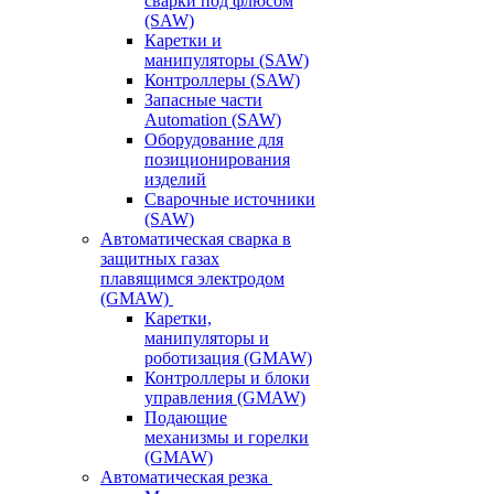
сварки под флюсом
(SAW)
Каретки и
манипуляторы (SAW)
Контроллеры (SAW)
Запасные части
Automation (SAW)
Оборудование для
позиционирования
изделий
Сварочные источники
(SAW)
Автоматическая сварка в
защитных газах
плавящимся электродом
(GMAW)
Каретки,
манипуляторы и
роботизация (GMAW)
Контроллеры и блоки
управления (GMAW)
Подающие
механизмы и горелки
(GMAW)
Автоматическая резка