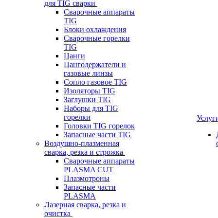
для TIG сварки
Сварочные аппараты
TIG
Блоки охлаждения
Сварочные горелки
TIG
Цанги
Цангодержатели и
газовые линзы
Сопло газовое TIG
Изоляторы TIG
Заглушки TIG
Наборы для TIG
горелки
Услуг
Головки TIG горелок
Запасные части TIG
Воздушно-плазменная
сварка, резка и строжка
Сварочные аппараты
PLASMA CUT
Плазмотроны
Запасные части
PLASMA
Лазерная сварка, резка и
очистка