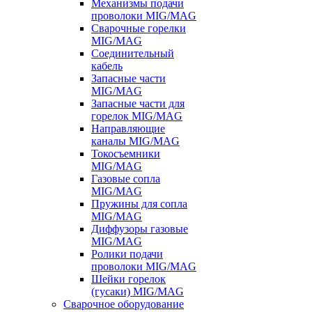
Механизмы подачи
проволоки MIG/MAG
Сварочные горелки
MIG/MAG
Соединительный
кабель
Запасные части
MIG/MAG
Запасные части для
горелок MIG/MAG
Направляющие
каналы MIG/MAG
Токосъемники
MIG/MAG
Газовые сопла
MIG/MAG
Пружины для сопла
MIG/MAG
Диффузоры газовые
MIG/MAG
Ролики подачи
проволоки MIG/MAG
Шейки горелок
(гусаки) MIG/MAG
Сварочное оборудование