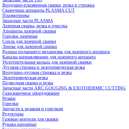
Воздушно-плазменная сварка, резка и строжка
Сварочные аппараты PLASMA CUT
Плазмотроны
Запасные части PLASMA
Лазерная сварка, резка и очистка
Аппараты лазерной сварки
Горелки лазерные
Сопла для лазерной сварки
Линзы для лазерной сварки
Ролики подающего механизма для лазерного аппарата
Каналы направляющие для лазерного аппарата
Уплотнительные кольца для лазерной сварки
Дуговая строжка и экзотермическая резка
Воздушно-дуговая строжка и резка
Экзотермическая резка
Подводная сварка и резка
Запасные части ARC GOUGING & EXOTHERMIC CUTTING
Газосварочное оборудование
Резаки
Горелки
Запчасти к резакам и горелкам
Редукторы
Газовые вентили для сварки
Рукава напорные