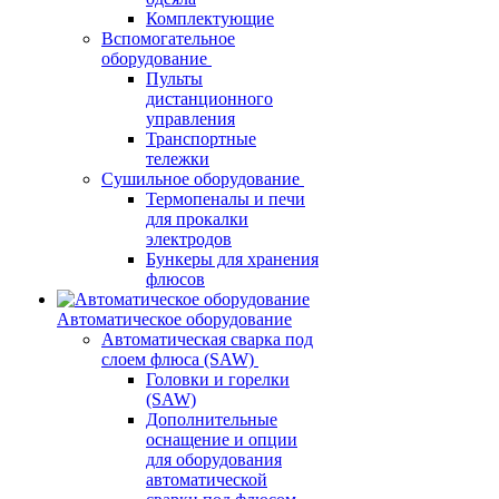
Комплектующие
Вспомогательное
оборудование
Пульты
дистанционного
управления
Транспортные
тележки
Сушильное оборудование
Термопеналы и печи
для прокалки
электродов
Бункеры для хранения
флюсов
Автоматическое оборудование
Автоматическая сварка под
слоем флюса (SAW)
Головки и горелки
(SAW)
Дополнительные
оснащение и опции
для оборудования
автоматической