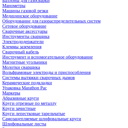
Баллоны для газосварки
Манометры
Машины газовой резки
Медицинское оборудование
Оборудование для газораспределительных систем
Сетевое оборудование
Сварочные аксессуары
Инструменты сварщика
Электрододержатели
Клеммы заземления
Сварочный кабель
Инструмент и вспомогательное оборудование
Магнитные угольники
Молотки сварщика
Вольфрамовые электроды и приспособления
Системы вытяжки сварочных дымов
Керамические подкладки
Упаковка Marathon Pac
Маркеры
Абразивные круги
Круги отрезные по металлу
Круги зачистные
Круги лепестковые тарельчатые
Самозацепляемые шлифовальные круги
Шлифовальные листы