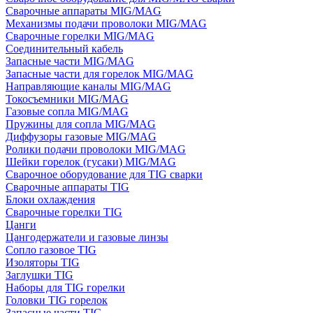
Сварочные аппараты MIG/MAG
Механизмы подачи проволоки MIG/MAG
Сварочные горелки MIG/MAG
Соединительный кабель
Запасные части MIG/MAG
Запасные части для горелок MIG/MAG
Направляющие каналы MIG/MAG
Токосъемники MIG/MAG
Газовые сопла MIG/MAG
Пружины для сопла MIG/MAG
Диффузоры газовые MIG/MAG
Ролики подачи проволоки MIG/MAG
Шейки горелок (гусаки) MIG/MAG
Сварочное оборудование для TIG сварки
Сварочные аппараты TIG
Блоки охлаждения
Сварочные горелки TIG
Цанги
Цангодержатели и газовые линзы
Сопло газовое TIG
Изоляторы TIG
Заглушки TIG
Наборы для TIG горелки
Головки TIG горелок
Запасные части TIG