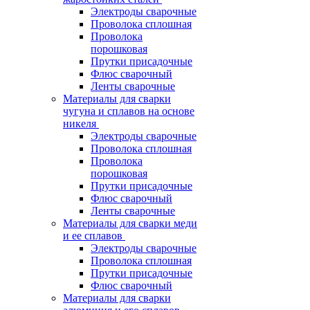
Электроды сварочные
Проволока сплошная
Проволока
порошковая
Прутки присадочные
Флюс сварочный
Ленты сварочные
Материалы для сварки
чугуна и сплавов на основе
никеля
Электроды сварочные
Проволока сплошная
Проволока
порошковая
Прутки присадочные
Флюс сварочный
Ленты сварочные
Материалы для сварки меди
и ее сплавов
Электроды сварочные
Проволока сплошная
Прутки присадочные
Флюс сварочный
Материалы для сварки