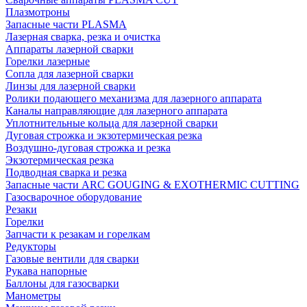
Плазмотроны
Запасные части PLASMA
Лазерная сварка, резка и очистка
Аппараты лазерной сварки
Горелки лазерные
Сопла для лазерной сварки
Линзы для лазерной сварки
Ролики подающего механизма для лазерного аппарата
Каналы направляющие для лазерного аппарата
Уплотнительные кольца для лазерной сварки
Дуговая строжка и экзотермическая резка
Воздушно-дуговая строжка и резка
Экзотермическая резка
Подводная сварка и резка
Запасные части ARC GOUGING & EXOTHERMIC CUTTING
Газосварочное оборудование
Резаки
Горелки
Запчасти к резакам и горелкам
Редукторы
Газовые вентили для сварки
Рукава напорные
Баллоны для газосварки
Манометры