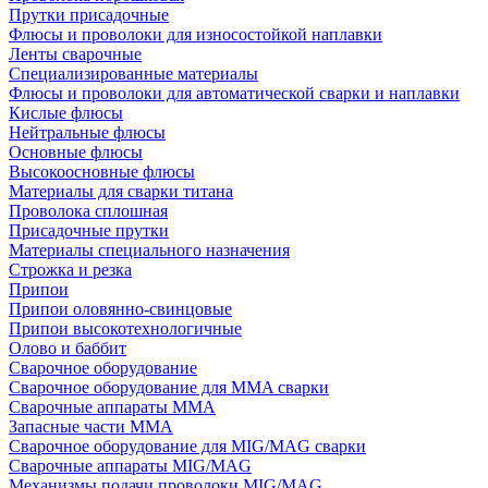
Прутки присадочные
Флюсы и проволоки для износостойкой наплавки
Ленты сварочные
Специализированные материалы
Флюсы и проволоки для автоматической сварки и наплавки
Кислые флюсы
Нейтральные флюсы
Основные флюсы
Высокоосновные флюсы
Материалы для сварки титана
Проволока сплошная
Присадочные прутки
Материалы специального назначения
Строжка и резка
Припои
Припои оловянно-свинцовые
Припои высокотехнологичные
Олово и баббит
Сварочное оборудование
Сварочное оборудование для MMA сварки
Сварочные аппараты MMA
Запасные части MMA
Сварочное оборудование для MIG/MAG сварки
Сварочные аппараты MIG/MAG
Механизмы подачи проволоки MIG/MAG