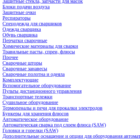
Защитные стекла, запчасти для масок
Блоки подачи воздуха
Защитные очки
Респираторы
Спецодежда для сварщиков
Одежда сварщика
Обувь сварщика
Перчатки сварочные
Химические материалы для сварки
Травильные пасты, спреи, флюсы
Прочее
Сварочные шторы
Сварочные занавесы
Сварочные полотна и одеяла
Комплектующие
Вспомогательное оборудование
Пульты дистанционного управления
Транспортные тележки
Сушильное оборудование
Термопеналы и печи для прокалки электродов
Бункеры для хранения флюсов
Автоматическое оборудование
Автоматическая сварка под слоем флюса (SAW)
Головки и горелки (SAW)
Дополнительные оснащение и опции для оборудования автома