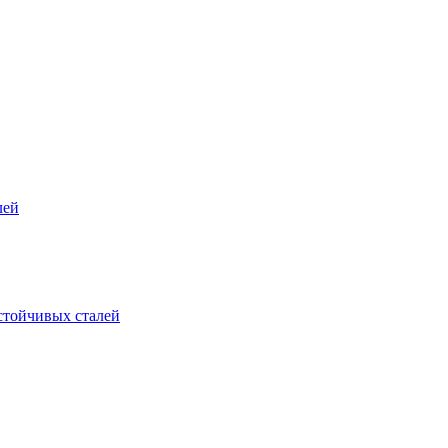
лей
стойчивых сталей