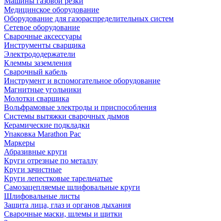
Машины газовой резки
Медицинское оборудование
Оборудование для газораспределительных систем
Сетевое оборудование
Сварочные аксессуары
Инструменты сварщика
Электрододержатели
Клеммы заземления
Сварочный кабель
Инструмент и вспомогательное оборудование
Магнитные угольники
Молотки сварщика
Вольфрамовые электроды и приспособления
Системы вытяжки сварочных дымов
Керамические подкладки
Упаковка Marathon Pac
Маркеры
Абразивные круги
Круги отрезные по металлу
Круги зачистные
Круги лепестковые тарельчатые
Самозацепляемые шлифовальные круги
Шлифовальные листы
Защита лица, глаз и органов дыхания
Сварочные маски, шлемы и щитки