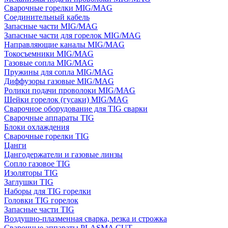
Сварочные горелки MIG/MAG
Соединительный кабель
Запасные части MIG/MAG
Запасные части для горелок MIG/MAG
Направляющие каналы MIG/MAG
Токосъемники MIG/MAG
Газовые сопла MIG/MAG
Пружины для сопла MIG/MAG
Диффузоры газовые MIG/MAG
Ролики подачи проволоки MIG/MAG
Шейки горелок (гусаки) MIG/MAG
Сварочное оборудование для TIG сварки
Сварочные аппараты TIG
Блоки охлаждения
Сварочные горелки TIG
Цанги
Цангодержатели и газовые линзы
Сопло газовое TIG
Изоляторы TIG
Заглушки TIG
Наборы для TIG горелки
Головки TIG горелок
Запасные части TIG
Воздушно-плазменная сварка, резка и строжка
Сварочные аппараты PLASMA CUT