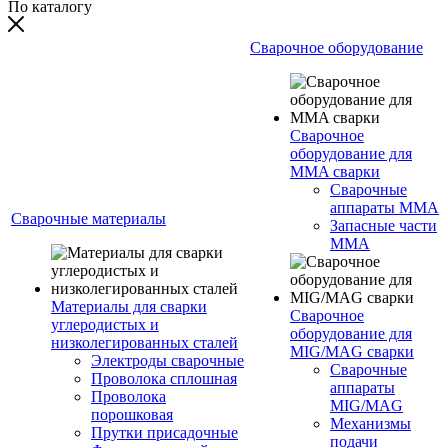
По каталогу
Сварочное оборудование
Сварочное
оборудование для
MMA сварки
Сварочные
аппараты MMA
Сварочные материалы
Запасные части
MMA
Материалы для сварки
Сварочное
углеродистых и
оборудование для
низколегированных сталей
MIG/MAG сварки
Электроды сварочные
Сварочные
Проволока сплошная
аппараты
Проволока
MIG/MAG
порошковая
Механизмы
Прутки присадочные
подачи