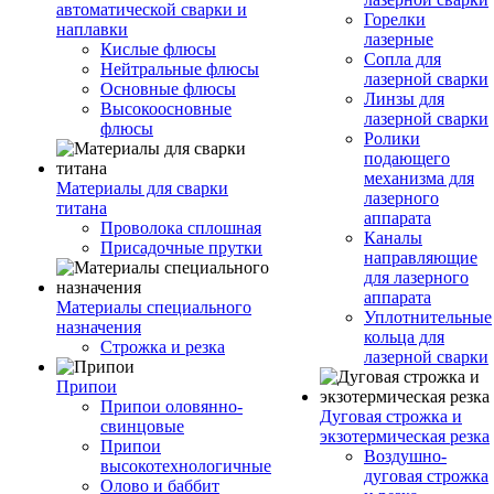
автоматической сварки и
Горелки
наплавки
лазерные
Кислые флюсы
Сопла для
Нейтральные флюсы
лазерной сварки
Основные флюсы
Линзы для
Высокоосновные
лазерной сварки
флюсы
Ролики
подающего
механизма для
Материалы для сварки
лазерного
титана
аппарата
Проволока сплошная
Каналы
Присадочные прутки
направляющие
для лазерного
аппарата
Материалы специального
Уплотнительные
назначения
кольца для
Строжка и резка
лазерной сварки
Припои
Припои оловянно-
Дуговая строжка и
свинцовые
экзотермическая резка
Припои
Воздушно-
высокотехнологичные
дуговая строжка
Олово и баббит