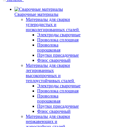
Сварочные материалы
Материалы для сварки
углеродистых и
низколегированных сталей
Электроды сварочные
Проволока сплошная
Проволока
порошковая
Прутки присадочные
Флюс сварочный
Материалы для сварки
легированных
высокопрочных и
теплоустойчивых сталей
Электроды сварочные
Проволока сплошная
Проволока
порошковая
Прутки присадочные
Флюс сварочный
Материалы для сварки
нержавеющих и
жаростойких сталей