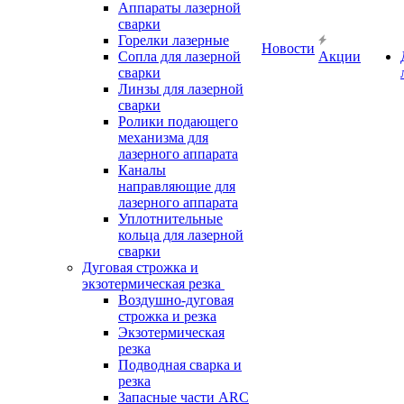
Аппараты лазерной
сварки
Горелки лазерные
Новости
Сопла для лазерной
Акции
сварки
Линзы для лазерной
сварки
Ролики подающего
механизма для
лазерного аппарата
Каналы
направляющие для
лазерного аппарата
Уплотнительные
кольца для лазерной
сварки
Дуговая строжка и
экзотермическая резка
Воздушно-дуговая
строжка и резка
Экзотермическая
резка
Подводная сварка и
резка
Запасные части ARC