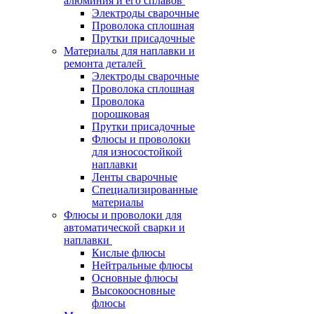
алюминия и его сплавов
Электроды сварочные
Проволока сплошная
Прутки присадочные
Материалы для наплавки и
ремонта деталей
Электроды сварочные
Проволока сплошная
Проволока
порошковая
Прутки присадочные
Флюсы и проволоки
для износостойкой
наплавки
Ленты сварочные
Специализированные
материалы
Флюсы и проволоки для
автоматической сварки и
наплавки
Кислые флюсы
Нейтральные флюсы
Основные флюсы
Высокоосновные
флюсы