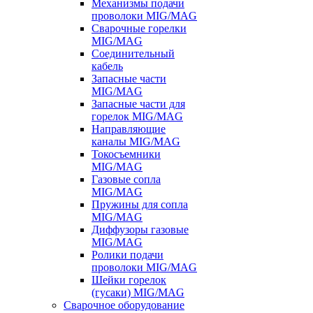
Механизмы подачи
проволоки MIG/MAG
Сварочные горелки
MIG/MAG
Соединительный
кабель
Запасные части
MIG/MAG
Запасные части для
горелок MIG/MAG
Направляющие
каналы MIG/MAG
Токосъемники
MIG/MAG
Газовые сопла
MIG/MAG
Пружины для сопла
MIG/MAG
Диффузоры газовые
MIG/MAG
Ролики подачи
проволоки MIG/MAG
Шейки горелок
(гусаки) MIG/MAG
Сварочное оборудование