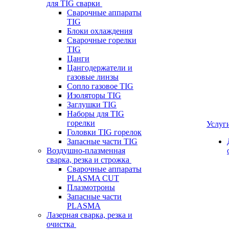
для TIG сварки
Сварочные аппараты
TIG
Блоки охлаждения
Сварочные горелки
TIG
Цанги
Цангодержатели и
газовые линзы
Сопло газовое TIG
Изоляторы TIG
Заглушки TIG
Наборы для TIG
горелки
Услуг
Головки TIG горелок
Запасные части TIG
Воздушно-плазменная
сварка, резка и строжка
Сварочные аппараты
PLASMA CUT
Плазмотроны
Запасные части
PLASMA
Лазерная сварка, резка и
очистка