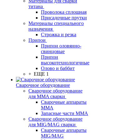
Материалы для сварки
титана
Проволока сплошная
Присадочные прутки
Материалы специального
назначения
Строжка и резка
Припои
Припои оловянно-
свинцовые
Припои
высокотехнологичные
Олово и баббит
+ ЕЩЕ 1
Сварочное оборудование
Сварочное оборудование
для MMA сварки
Сварочные аппараты
MMA
Запасные части MMA
Сварочное оборудование
для MIG/MAG сварки
Сварочные аппараты
MIG/MAG