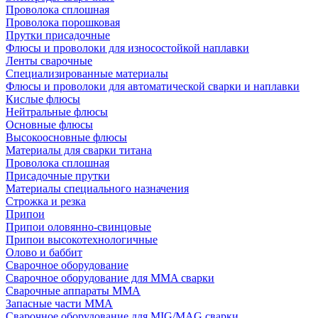
Проволока сплошная
Проволока порошковая
Прутки присадочные
Флюсы и проволоки для износостойкой наплавки
Ленты сварочные
Специализированные материалы
Флюсы и проволоки для автоматической сварки и наплавки
Кислые флюсы
Нейтральные флюсы
Основные флюсы
Высокоосновные флюсы
Материалы для сварки титана
Проволока сплошная
Присадочные прутки
Материалы специального назначения
Строжка и резка
Припои
Припои оловянно-свинцовые
Припои высокотехнологичные
Олово и баббит
Сварочное оборудование
Сварочное оборудование для MMA сварки
Сварочные аппараты MMA
Запасные части MMA
Сварочное оборудование для MIG/MAG сварки