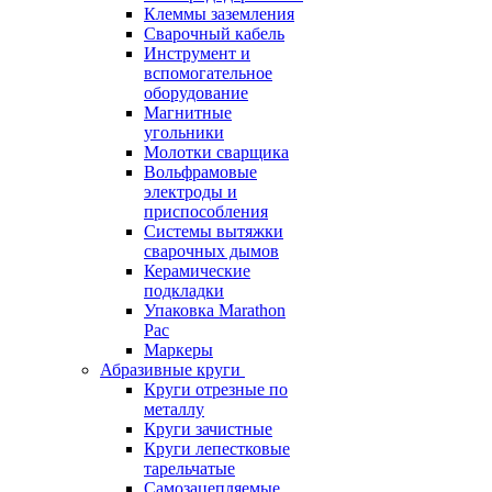
Клеммы заземления
Сварочный кабель
Инструмент и
вспомогательное
оборудование
Магнитные
угольники
Молотки сварщика
Вольфрамовые
электроды и
приспособления
Системы вытяжки
сварочных дымов
Керамические
подкладки
Упаковка Marathon
Pac
Маркеры
Абразивные круги
Круги отрезные по
металлу
Круги зачистные
Круги лепестковые
тарельчатые
Самозацепляемые