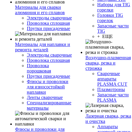
Наборы для TIG
Материалы для сварки
горелки
алюминия и его сплавов
Головки TIG
Электроды сварочные
горелок
Проволока сплошная
Запасные части
Прутки присадочные
TIG
+ ЕЩЕ
Материалы для наплавки и
ремонта деталей
Электроды сварочные
Воздушно-плазменная
Проволока сплошная
сварка, резка и
Проволока
строжка
порошковая
Сварочные
Прутки присадочные
аппараты
Флюсы и проволоки
PLASMA CUT
для износостойкой
Плазмотроны
наплавки
Запасные части
Ленты сварочные
PLASMA
Специализированные
материалы
Лазерная сварка, резка
и очистка
Аппараты
Флюсы и проволоки для
лазерной сварки