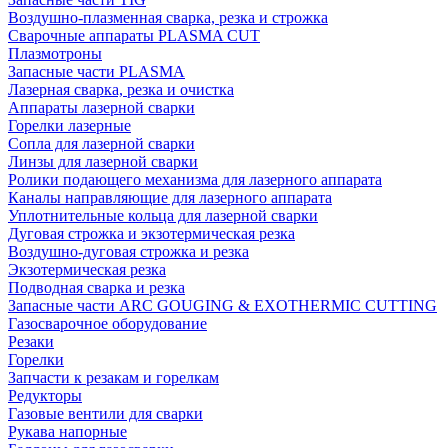
Воздушно-плазменная сварка, резка и строжка
Сварочные аппараты PLASMA CUT
Плазмотроны
Запасные части PLASMA
Лазерная сварка, резка и очистка
Аппараты лазерной сварки
Горелки лазерные
Сопла для лазерной сварки
Линзы для лазерной сварки
Ролики подающего механизма для лазерного аппарата
Каналы направляющие для лазерного аппарата
Уплотнительные кольца для лазерной сварки
Дуговая строжка и экзотермическая резка
Воздушно-дуговая строжка и резка
Экзотермическая резка
Подводная сварка и резка
Запасные части ARC GOUGING & EXOTHERMIC CUTTING
Газосварочное оборудование
Резаки
Горелки
Запчасти к резакам и горелкам
Редукторы
Газовые вентили для сварки
Рукава напорные