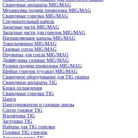
Сварочные аппараты MIG/MAG
Механизмы подачи проволоки MIG/MAG
Сварочные горелки MIG/MAG
Соединительный кабель
Запасные части MIG/MAG
Запасные части для горелок MIG/MAG
Направляющие каналы MIG/MAG
Токосъемники MIG/MAG
Газовые сопла MIG/MAG
Пружины для сопла MIG/MAG
Диффузоры газовые MIG/MAG
Ролики подачи проволоки MIG/MAG
Шейки горелок (гусаки) MIG/MAG
Сварочное оборудование для TIG сварки
Сварочные аппараты TIG
Блоки охлаждения
Сварочные горелки TIG
Цанги
Цангодержатели и газовые линзы
Сопло газовое TIG
Изоляторы TIG
Заглушки TIG
Наборы для TIG горелки
Головки TIG горелок
Запасные части TIG