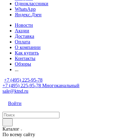
Одноклассники
WhatsApp
Яндекс.Дзен
Новости
Акции
Доставка
Оплата
О компании
Как купить
Контакты
Обзоры
...
+7 (495) 225-95-78
+7 (495) 225-95-78
Многоканальный
sale@ktnd.ru
Войти
Каталог
По всему сайту