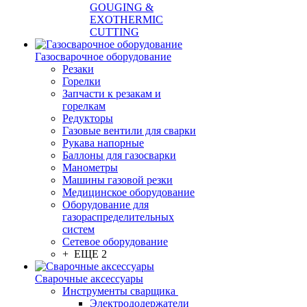
GOUGING &
EXOTHERMIC
CUTTING
Газосварочное оборудование
Резаки
Горелки
Запчасти к резакам и
горелкам
Редукторы
Газовые вентили для сварки
Рукава напорные
Баллоны для газосварки
Манометры
Машины газовой резки
Медицинское оборудование
Оборудование для
газораспределительных
систем
Сетевое оборудование
+ ЕЩЕ 2
Сварочные аксессуары
Инструменты сварщика
Электрододержатели