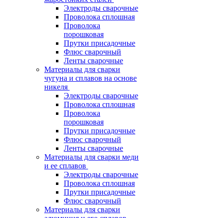
Электроды сварочные
Проволока сплошная
Проволока
порошковая
Прутки присадочные
Флюс сварочный
Ленты сварочные
Материалы для сварки
чугуна и сплавов на основе
никеля
Электроды сварочные
Проволока сплошная
Проволока
порошковая
Прутки присадочные
Флюс сварочный
Ленты сварочные
Материалы для сварки меди
и ее сплавов
Электроды сварочные
Проволока сплошная
Прутки присадочные
Флюс сварочный
Материалы для сварки