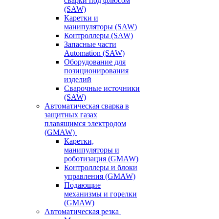
сварки под флюсом
(SAW)
Каретки и
манипуляторы (SAW)
Контроллеры (SAW)
Запасные части
Automation (SAW)
Оборудование для
позиционирования
изделий
Сварочные источники
(SAW)
Автоматическая сварка в
защитных газах
плавящимся электродом
(GMAW)
Каретки,
манипуляторы и
роботизация (GMAW)
Контроллеры и блоки
управления (GMAW)
Подающие
механизмы и горелки
(GMAW)
Автоматическая резка