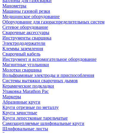
Баллоны для газосварки
Манометры
Машины газовой резки
Медицинское оборудование
Оборудование для газораспределительных систем
Сетевое оборудование
Сварочные аксессуары
Инструменты сварщика
Электрододержатели
Клеммы заземления
Сварочный кабель
Инструмент и вспомогательное оборудование
Магнитные угольники
Молотки сварщика
Вольфрамовые электроды и приспособления
Системы вытяжки сварочных дымов
Керамические подкладки
Упаковка Marathon Pac
Маркеры
Абразивные круги
Круги отрезные по металлу
Круги зачистные
Круги лепестковые тарельчатые
Самозацепляемые шлифовальные круги
Шлифовальные листы