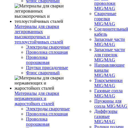
Флюс сварочный
проволоки
MIG/MAG
Сварочные
горелки
MIG/MAG
Материалы для сварки
Соединительны
легированных
кабель
высокопрочных и
Запасные части
теплоустойчивых сталей
MIG/MAG
Электроды сварочные
Запасные части
Проволока сплошная
для горелок
Проволока
MIG/MAG
порошковая
Направляющие
Прутки присадочные
каналы
Флюс сварочный
MIG/MAG
Токосъемники
MIG/MAG
Газовые сопла
Материалы для сварки
MIG/MAG
нержавеющих и
Пружины для
жаростойких сталей
сопла MIG/MAG
Электроды сварочные
Диффузоры
Проволока сплошная
газовые
Проволока
MIG/MAG
порошковая
Ролики подачи