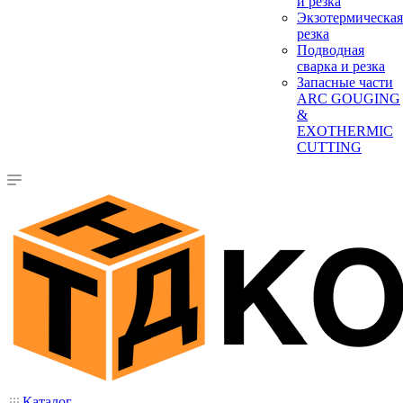
и резка
Экзотермическая
резка
Подводная
сварка и резка
Запасные части
ARC GOUGING
&
EXOTHERMIC
CUTTING
Каталог