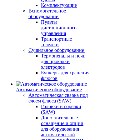
Комплектующие
Вспомогательное
оборудование
Пульты
дистанционного
управления
Транспортные
тележки
Сушильное оборудование
Термопеналы и печи
для прокалки
электродов
Бункеры для хранения
флюсов
Автоматическое оборудование
Автоматическая сварка под
слоем флюса (SAW)
Головки и горелки
(SAW)
Дополнительные
оснащение и опции
для оборудования
автоматической