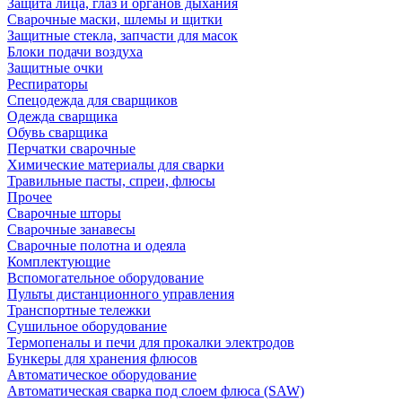
Защита лица, глаз и органов дыхания
Сварочные маски, шлемы и щитки
Защитные стекла, запчасти для масок
Блоки подачи воздуха
Защитные очки
Респираторы
Спецодежда для сварщиков
Одежда сварщика
Обувь сварщика
Перчатки сварочные
Химические материалы для сварки
Травильные пасты, спреи, флюсы
Прочее
Сварочные шторы
Сварочные занавесы
Сварочные полотна и одеяла
Комплектующие
Вспомогательное оборудование
Пульты дистанционного управления
Транспортные тележки
Сушильное оборудование
Термопеналы и печи для прокалки электродов
Бункеры для хранения флюсов
Автоматическое оборудование
Автоматическая сварка под слоем флюса (SAW)