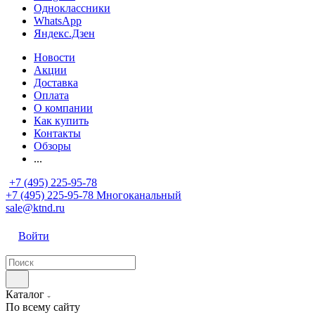
Одноклассники
WhatsApp
Яндекс.Дзен
Новости
Акции
Доставка
Оплата
О компании
Как купить
Контакты
Обзоры
...
+7 (495) 225-95-78
+7 (495) 225-95-78
Многоканальный
sale@ktnd.ru
Войти
Каталог
По всему сайту