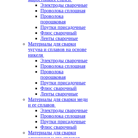
Электроды сварочные
Проволока сплошная
Проволока
порошковая
Прутки присадочные
Флюс сварочный
Ленты сварочные
Материалы для сварки
чугуна и сплавов на основе
никеля
Электроды сварочные
Проволока сплошная
Проволока
порошковая
Прутки присадочные
Флюс сварочный
Ленты сварочные
Материалы для сварки меди
и ее сплавов
Электроды сварочные
Проволока сплошная
Прутки присадочные
Флюс сварочный
Материалы для сварки