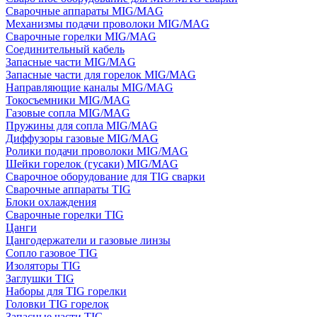
Сварочные аппараты MIG/MAG
Механизмы подачи проволоки MIG/MAG
Сварочные горелки MIG/MAG
Соединительный кабель
Запасные части MIG/MAG
Запасные части для горелок MIG/MAG
Направляющие каналы MIG/MAG
Токосъемники MIG/MAG
Газовые сопла MIG/MAG
Пружины для сопла MIG/MAG
Диффузоры газовые MIG/MAG
Ролики подачи проволоки MIG/MAG
Шейки горелок (гусаки) MIG/MAG
Сварочное оборудование для TIG сварки
Сварочные аппараты TIG
Блоки охлаждения
Сварочные горелки TIG
Цанги
Цангодержатели и газовые линзы
Сопло газовое TIG
Изоляторы TIG
Заглушки TIG
Наборы для TIG горелки
Головки TIG горелок
Запасные части TIG