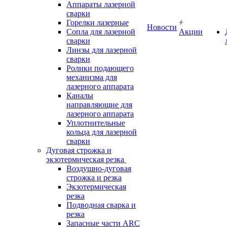
Аппараты лазерной
сварки
Горелки лазерные
Новости
Сопла для лазерной
Акции
сварки
Линзы для лазерной
сварки
Ролики подающего
механизма для
лазерного аппарата
Каналы
направляющие для
лазерного аппарата
Уплотнительные
кольца для лазерной
сварки
Дуговая строжка и
экзотермическая резка
Воздушно-дуговая
строжка и резка
Экзотермическая
резка
Подводная сварка и
резка
Запасные части ARC