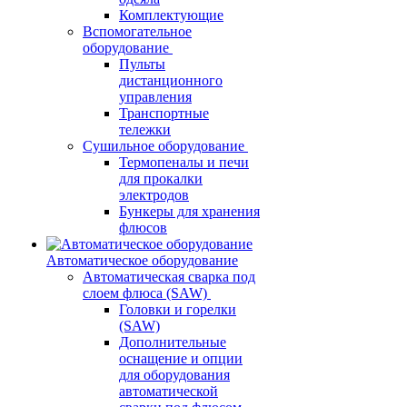
Комплектующие
Вспомогательное
оборудование
Пульты
дистанционного
управления
Транспортные
тележки
Сушильное оборудование
Термопеналы и печи
для прокалки
электродов
Бункеры для хранения
флюсов
Автоматическое оборудование
Автоматическая сварка под
слоем флюса (SAW)
Головки и горелки
(SAW)
Дополнительные
оснащение и опции
для оборудования
автоматической