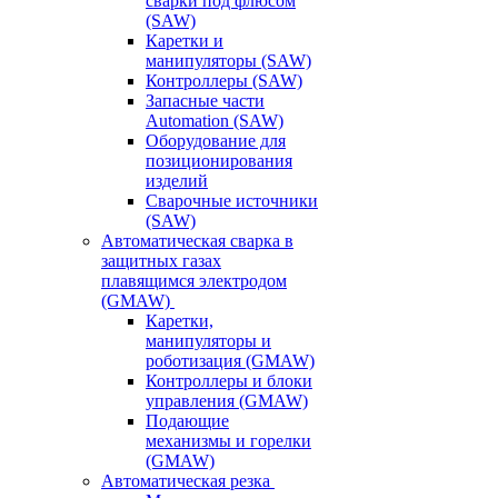
сварки под флюсом
(SAW)
Каретки и
манипуляторы (SAW)
Контроллеры (SAW)
Запасные части
Automation (SAW)
Оборудование для
позиционирования
изделий
Сварочные источники
(SAW)
Автоматическая сварка в
защитных газах
плавящимся электродом
(GMAW)
Каретки,
манипуляторы и
роботизация (GMAW)
Контроллеры и блоки
управления (GMAW)
Подающие
механизмы и горелки
(GMAW)
Автоматическая резка