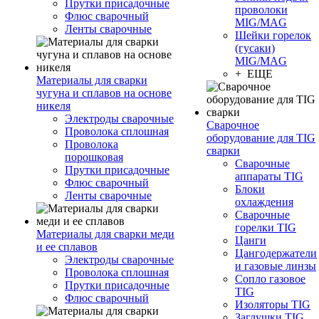
Прутки присадочные
проволоки
Флюс сварочный
MIG/MAG
Ленты сварочные
Шейки горелок
(гусаки)
MIG/MAG
+ ЕЩЕ
Материалы для сварки
чугуна и сплавов на основе
никеля
Электроды сварочные
Сварочное
Проволока сплошная
оборудование для TIG
Проволока
сварки
порошковая
Сварочные
Прутки присадочные
аппараты TIG
Флюс сварочный
Блоки
Ленты сварочные
охлаждения
Сварочные
горелки TIG
Материалы для сварки меди
Цанги
и ее сплавов
Цангодержатели
Электроды сварочные
и газовые линзы
Проволока сплошная
Сопло газовое
Прутки присадочные
TIG
Флюс сварочный
Изоляторы TIG
Заглушки TIG