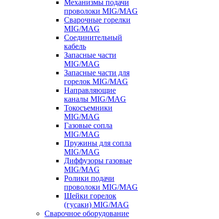
Механизмы подачи
проволоки MIG/MAG
Сварочные горелки
MIG/MAG
Соединительный
кабель
Запасные части
MIG/MAG
Запасные части для
горелок MIG/MAG
Направляющие
каналы MIG/MAG
Токосъемники
MIG/MAG
Газовые сопла
MIG/MAG
Пружины для сопла
MIG/MAG
Диффузоры газовые
MIG/MAG
Ролики подачи
проволоки MIG/MAG
Шейки горелок
(гусаки) MIG/MAG
Сварочное оборудование