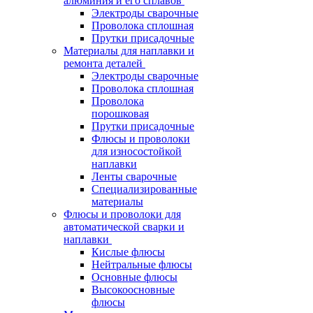
алюминия и его сплавов
Электроды сварочные
Проволока сплошная
Прутки присадочные
Материалы для наплавки и
ремонта деталей
Электроды сварочные
Проволока сплошная
Проволока
порошковая
Прутки присадочные
Флюсы и проволоки
для износостойкой
наплавки
Ленты сварочные
Специализированные
материалы
Флюсы и проволоки для
автоматической сварки и
наплавки
Кислые флюсы
Нейтральные флюсы
Основные флюсы
Высокоосновные
флюсы