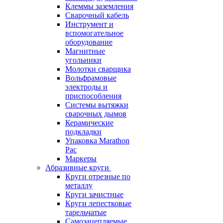
Клеммы заземления
Сварочный кабель
Инструмент и
вспомогательное
оборудование
Магнитные
угольники
Молотки сварщика
Вольфрамовые
электроды и
приспособления
Системы вытяжки
сварочных дымов
Керамические
подкладки
Упаковка Marathon
Pac
Маркеры
Абразивные круги
Круги отрезные по
металлу
Круги зачистные
Круги лепестковые
тарельчатые
Самозацепляемые