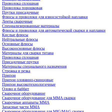
Проволока сплошная
Проволока порошковая
Прутки присадочные
Флюсы и проволоки для износостойкой наплавки
Ленты сварочные
Специализированные материалы
Флюсы и проволоки для автоматической сварки и наплавки
Кислые флюсы
Нейтральные флюсы
Основные флюсы
Высокоосновные флюсы
Материалы для сварки титана
Проволока сплошная
Присадочные прутки
Материалы специального назначения
Строжка и резка
Припои
Припои оловянно-свинцовые
Припои высокотехнологичные
Олово и баббит
Сварочное оборудование
Сварочное оборудование для MMA сварки
Сварочные аппараты MMA
Запасные части MMA
Сварочное оборудование для MIG/MAG сварки