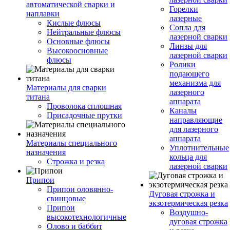
автоматической сварки и
Горелки
наплавки
лазерные
Кислые флюсы
Сопла для
Нейтральные флюсы
лазерной сварки
Основные флюсы
Линзы для
Высокоосновные
лазерной сварки
флюсы
Ролики
подающего
механизма для
Материалы для сварки
лазерного
титана
аппарата
Проволока сплошная
Каналы
Присадочные прутки
направляющие
для лазерного
аппарата
Материалы специального
Уплотнительные
назначения
кольца для
Строжка и резка
лазерной сварки
Припои
Припои оловянно-
Дуговая строжка и
свинцовые
экзотермическая резка
Припои
Воздушно-
высокотехнологичные
дуговая строжка
Олово и баббит