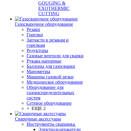
GOUGING &
EXOTHERMIC
CUTTING
Газосварочное оборудование
Резаки
Горелки
Запчасти к резакам и
горелкам
Редукторы
Газовые вентили для сварки
Рукава напорные
Баллоны для газосварки
Манометры
Машины газовой резки
Медицинское оборудование
Оборудование для
газораспределительных
систем
Сетевое оборудование
+ ЕЩЕ 2
Сварочные аксессуары
Инструменты сварщика
Электрододержатели