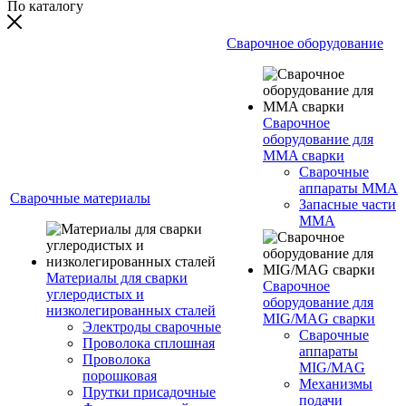
По каталогу
Сварочное оборудование
Сварочное
оборудование для
MMA сварки
Сварочные
аппараты MMA
Сварочные материалы
Запасные части
MMA
Материалы для сварки
Сварочное
углеродистых и
оборудование для
низколегированных сталей
MIG/MAG сварки
Электроды сварочные
Сварочные
Проволока сплошная
аппараты
Проволока
MIG/MAG
порошковая
Механизмы
Прутки присадочные
подачи