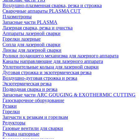
Воздушно-плазменная сварка, резка и строжка
Сварочные аппараты PLASMA CUT
Плазмотроны
Запасные части PLASMA
Лазерная сварка, резка и очистка
Аппараты лазерной сварки
Горелки лазерные
Сопла для лазерной сварки
Линзы для лазерной сварки
Ролики подающего механизма для лазерного аппарата
Каналы направляющие для лазерного аппарата
Уплотнительные кольца для лазерной сварки
Дуговая строжка и экзотермическая резка
Воздушно-дуговая строжка и резка
Экзотермическая резка
Подводная сварка и резка
Запасные части ARC GOUGING & EXOTHERMIC CUTTING
Газосварочное оборудование
Резаки
Горелки
Запчасти к резакам и горелкам
Редукторы
Газовые вентили для сварки
Рукава напорные