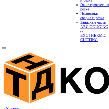
и резка
Экзотермическая
резка
Подводная
сварка и резка
Запасные части
ARC GOUGING
&
EXOTHERMIC
CUTTING
Каталог