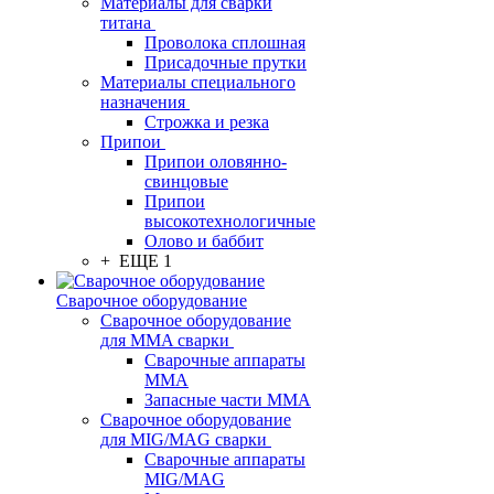
Материалы для сварки
титана
Проволока сплошная
Присадочные прутки
Материалы специального
назначения
Строжка и резка
Припои
Припои оловянно-
свинцовые
Припои
высокотехнологичные
Олово и баббит
+ ЕЩЕ 1
Сварочное оборудование
Сварочное оборудование
для MMA сварки
Сварочные аппараты
MMA
Запасные части MMA
Сварочное оборудование
для MIG/MAG сварки
Сварочные аппараты
MIG/MAG