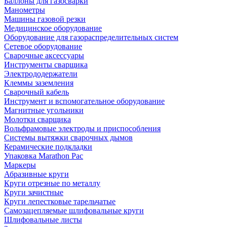
Баллоны для газосварки
Манометры
Машины газовой резки
Медицинское оборудование
Оборудование для газораспределительных систем
Сетевое оборудование
Сварочные аксессуары
Инструменты сварщика
Электрододержатели
Клеммы заземления
Сварочный кабель
Инструмент и вспомогательное оборудование
Магнитные угольники
Молотки сварщика
Вольфрамовые электроды и приспособления
Системы вытяжки сварочных дымов
Керамические подкладки
Упаковка Marathon Pac
Маркеры
Абразивные круги
Круги отрезные по металлу
Круги зачистные
Круги лепестковые тарельчатые
Самозацепляемые шлифовальные круги
Шлифовальные листы