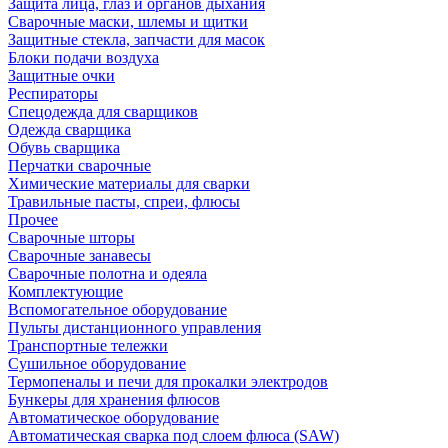
Защита лица, глаз и органов дыхания
Сварочные маски, шлемы и щитки
Защитные стекла, запчасти для масок
Блоки подачи воздуха
Защитные очки
Респираторы
Спецодежда для сварщиков
Одежда сварщика
Обувь сварщика
Перчатки сварочные
Химические материалы для сварки
Травильные пасты, спреи, флюсы
Прочее
Сварочные шторы
Сварочные занавесы
Сварочные полотна и одеяла
Комплектующие
Вспомогательное оборудование
Пульты дистанционного управления
Транспортные тележки
Сушильное оборудование
Термопеналы и печи для прокалки электродов
Бункеры для хранения флюсов
Автоматическое оборудование
Автоматическая сварка под слоем флюса (SAW)