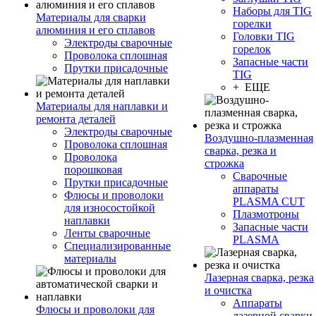
Наборы для TIG
Материалы для сварки
горелки
алюминия и его сплавов
Головки TIG
Электроды сварочные
горелок
Проволока сплошная
Запасные части
Прутки присадочные
TIG
+ ЕЩЕ
Материалы для наплавки и
ремонта деталей
Электроды сварочные
Воздушно-плазменная
Проволока сплошная
сварка, резка и
Проволока
строжка
порошковая
Сварочные
Прутки присадочные
аппараты
Флюсы и проволоки
PLASMA CUT
для износостойкой
Плазмотроны
наплавки
Запасные части
Ленты сварочные
PLASMA
Специализированные
материалы
Лазерная сварка, резка
и очистка
Аппараты
Флюсы и проволоки для
лазерной сварки