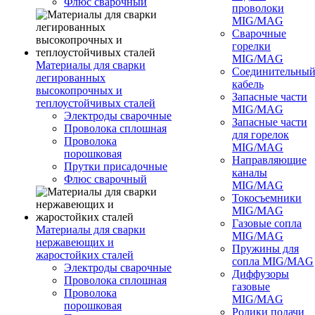
Флюс сварочный
проволоки
MIG/MAG
Сварочные
горелки
MIG/MAG
Материалы для сварки
Соединительны
легированных
кабель
высокопрочных и
Запасные части
теплоустойчивых сталей
MIG/MAG
Электроды сварочные
Запасные части
Проволока сплошная
для горелок
Проволока
MIG/MAG
порошковая
Направляющие
Прутки присадочные
каналы
Флюс сварочный
MIG/MAG
Токосъемники
MIG/MAG
Газовые сопла
Материалы для сварки
MIG/MAG
нержавеющих и
Пружины для
жаростойких сталей
сопла MIG/MAG
Электроды сварочные
Диффузоры
Проволока сплошная
газовые
Проволока
MIG/MAG
порошковая
Ролики подачи