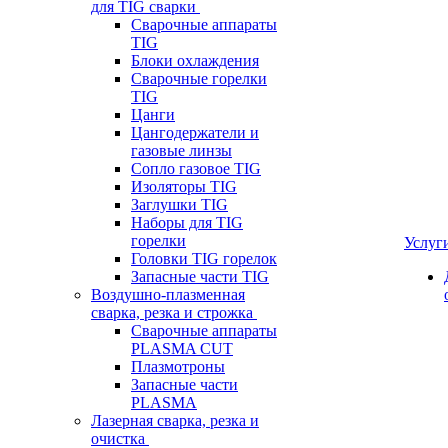
для TIG сварки
Сварочные аппараты
TIG
Блоки охлаждения
Сварочные горелки
TIG
Цанги
Цангодержатели и
газовые линзы
Сопло газовое TIG
Изоляторы TIG
Заглушки TIG
Наборы для TIG
горелки
Услуг
Головки TIG горелок
Запасные части TIG
Воздушно-плазменная
сварка, резка и строжка
Сварочные аппараты
PLASMA CUT
Плазмотроны
Запасные части
PLASMA
Лазерная сварка, резка и
очистка