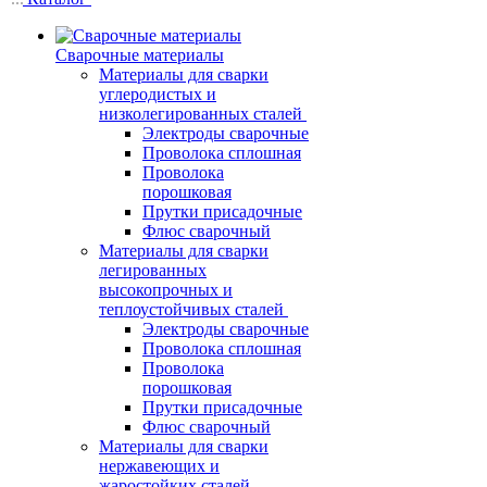
Сварочные материалы
Материалы для сварки
углеродистых и
низколегированных сталей
Электроды сварочные
Проволока сплошная
Проволока
порошковая
Прутки присадочные
Флюс сварочный
Материалы для сварки
легированных
высокопрочных и
теплоустойчивых сталей
Электроды сварочные
Проволока сплошная
Проволока
порошковая
Прутки присадочные
Флюс сварочный
Материалы для сварки
нержавеющих и
жаростойких сталей