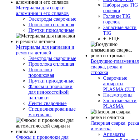
Наборы для TIG
Материалы для сварки
горелки
алюминия и его сплавов
Головки TIG
Электроды сварочные
горелок
Проволока сплошная
Запасные части
Прутки присадочные
TIG
+ ЕЩЕ
Материалы для наплавки и
ремонта деталей
Электроды сварочные
Воздушно-плазменная
Проволока сплошная
сварка, резка и
Проволока
строжка
порошковая
Сварочные
Прутки присадочные
аппараты
Флюсы и проволоки
PLASMA CUT
для износостойкой
Плазмотроны
наплавки
Запасные части
Ленты сварочные
PLASMA
Специализированные
материалы
Лазерная сварка, резка
и очистка
Аппараты
Флюсы и проволоки для
лазерной сварки