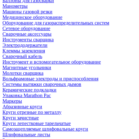
Баллоны для газосварки
Манометры
Машины газовой резки
Медицинское оборудование
Оборудование для газораспределительных систем
Сетевое оборудование
Сварочные аксессуары
Инструменты сварщика
Электрододержатели
Клеммы заземления
Сварочный кабель
Инструмент и вспомогательное оборудование
Магнитные угольники
Молотки сварщика
Вольфрамовые электроды и приспособления
Системы вытяжки сварочных дымов
Керамические подкладки
Упаковка Marathon Pac
Маркеры
Абразивные круги
Круги отрезные по металлу
Круги зачистные
Круги лепестковые тарельчатые
Самозацепляемые шлифовальные круги
Шлифовальные листы