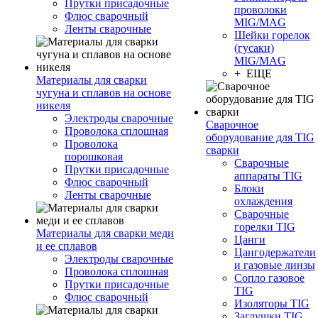
Прутки присадочные
проволоки
Флюс сварочный
MIG/MAG
Ленты сварочные
Шейки горелок
(гусаки)
MIG/MAG
+ ЕЩЕ
Материалы для сварки
чугуна и сплавов на основе
никеля
Электроды сварочные
Сварочное
Проволока сплошная
оборудование для TIG
Проволока
сварки
порошковая
Сварочные
Прутки присадочные
аппараты TIG
Флюс сварочный
Блоки
Ленты сварочные
охлаждения
Сварочные
горелки TIG
Материалы для сварки меди
Цанги
и ее сплавов
Цангодержатели
Электроды сварочные
и газовые линзы
Проволока сплошная
Сопло газовое
Прутки присадочные
TIG
Флюс сварочный
Изоляторы TIG
Заглушки TIG