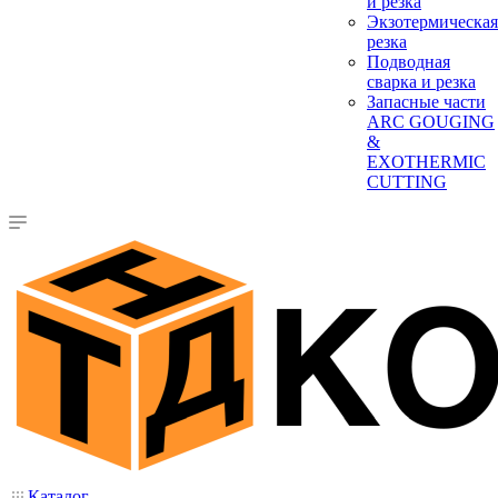
и резка
Экзотермическая
резка
Подводная
сварка и резка
Запасные части
ARC GOUGING
&
EXOTHERMIC
CUTTING
Каталог