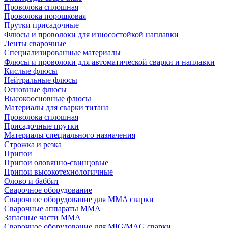
Проволока сплошная
Проволока порошковая
Прутки присадочные
Флюсы и проволоки для износостойкой наплавки
Ленты сварочные
Специализированные материалы
Флюсы и проволоки для автоматической сварки и наплавки
Кислые флюсы
Нейтральные флюсы
Основные флюсы
Высокоосновные флюсы
Материалы для сварки титана
Проволока сплошная
Присадочные прутки
Материалы специального назначения
Строжка и резка
Припои
Припои оловянно-свинцовые
Припои высокотехнологичные
Олово и баббит
Сварочное оборудование
Сварочное оборудование для MMA сварки
Сварочные аппараты MMA
Запасные части MMA
Сварочное оборудование для MIG/MAG сварки