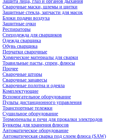
Защита лица, глаз и органов дыхания
Сварочные маски, шлемы и щитки
Защитные стекла, запчасти для масок
Блоки подачи воздуха
Защитные очки
Респираторы
Спецодежда для сварщиков
Одежда сварщика
Обувь сварщика
Перчатки сварочные
Химические материалы для сварки
Травильные пасты, спреи, флюсы
Прочее
Сварочные шторы
Сварочные занавесы
Сварочные полотна и одеяла
Комплектующие
Вспомогательное оборудование
Пульты дистанционного управления
Транспортные тележки
Сушильное оборудование
Термопеналы и печи для прокалки электродов
Бункеры для хранения флюсов
Автоматическое оборудование
Автоматическая сварка под слоем флюса (SAW)