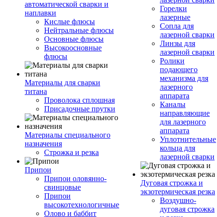
автоматической сварки и
Горелки
наплавки
лазерные
Кислые флюсы
Сопла для
Нейтральные флюсы
лазерной сварки
Основные флюсы
Линзы для
Высокоосновные
лазерной сварки
флюсы
Ролики
подающего
механизма для
Материалы для сварки
лазерного
титана
аппарата
Проволока сплошная
Каналы
Присадочные прутки
направляющие
для лазерного
аппарата
Материалы специального
Уплотнительные
назначения
кольца для
Строжка и резка
лазерной сварки
Припои
Припои оловянно-
Дуговая строжка и
свинцовые
экзотермическая резка
Припои
Воздушно-
высокотехнологичные
дуговая строжка
Олово и баббит