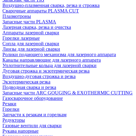
Воздушно-плазменная сварка, резка и строжка
Сварочные аппараты PLASMA CUT
Плазмотроны
Запасные части PLASMA
Лазерная сварка, резка и очистка
Аппараты лазерной сварки
Горелки лазерные
Сопла для лазерной сварки
Линзы для лазерной сварки
Ролики подающего механизма для лазерного аппарата
Каналы направляющие для лазерного аппарата
Уплотнительные кольца для лазерной сварки
Дуговая строжка и экзотермическая резка
Воздушно-дуговая строжка и резка
Экзотермическая резка
Подводная сварка и резка
Запасные части ARC GOUGING & EXOTHERMIC CUTTING
Газосварочное оборудование
Резаки
Горелки
Запчасти к резакам и горелкам
Редукторы
Газовые вентили для сварки
Рукава напорные