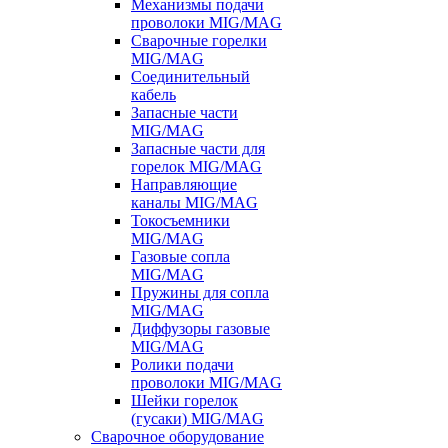
Механизмы подачи
проволоки MIG/MAG
Сварочные горелки
MIG/MAG
Соединительный
кабель
Запасные части
MIG/MAG
Запасные части для
горелок MIG/MAG
Направляющие
каналы MIG/MAG
Токосъемники
MIG/MAG
Газовые сопла
MIG/MAG
Пружины для сопла
MIG/MAG
Диффузоры газовые
MIG/MAG
Ролики подачи
проволоки MIG/MAG
Шейки горелок
(гусаки) MIG/MAG
Сварочное оборудование