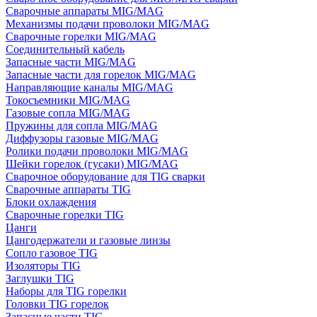
Сварочные аппараты MIG/MAG
Механизмы подачи проволоки MIG/MAG
Сварочные горелки MIG/MAG
Соединительный кабель
Запасные части MIG/MAG
Запасные части для горелок MIG/MAG
Направляющие каналы MIG/MAG
Токосъемники MIG/MAG
Газовые сопла MIG/MAG
Пружины для сопла MIG/MAG
Диффузоры газовые MIG/MAG
Ролики подачи проволоки MIG/MAG
Шейки горелок (гусаки) MIG/MAG
Сварочное оборудование для TIG сварки
Сварочные аппараты TIG
Блоки охлаждения
Сварочные горелки TIG
Цанги
Цангодержатели и газовые линзы
Сопло газовое TIG
Изоляторы TIG
Заглушки TIG
Наборы для TIG горелки
Головки TIG горелок
Запасные части TIG