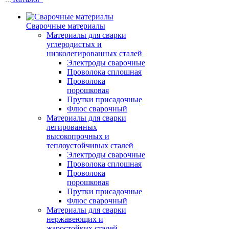
Сварочные материалы
Материалы для сварки
углеродистых и
низколегированных сталей
Электроды сварочные
Проволока сплошная
Проволока
порошковая
Прутки присадочные
Флюс сварочный
Материалы для сварки
легированных
высокопрочных и
теплоустойчивых сталей
Электроды сварочные
Проволока сплошная
Проволока
порошковая
Прутки присадочные
Флюс сварочный
Материалы для сварки
нержавеющих и
жаростойких сталей