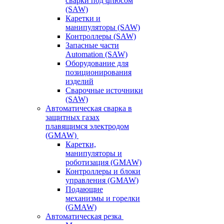
сварки под флюсом
(SAW)
Каретки и
манипуляторы (SAW)
Контроллеры (SAW)
Запасные части
Automation (SAW)
Оборудование для
позиционирования
изделий
Сварочные источники
(SAW)
Автоматическая сварка в
защитных газах
плавящимся электродом
(GMAW)
Каретки,
манипуляторы и
роботизация (GMAW)
Контроллеры и блоки
управления (GMAW)
Подающие
механизмы и горелки
(GMAW)
Автоматическая резка