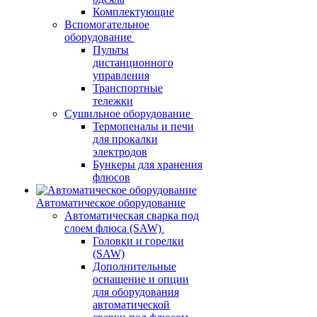
Комплектующие
Вспомогательное
оборудование
Пульты
дистанционного
управления
Транспортные
тележки
Сушильное оборудование
Термопеналы и печи
для прокалки
электродов
Бункеры для хранения
флюсов
Автоматическое оборудование
Автоматическая сварка под
слоем флюса (SAW)
Головки и горелки
(SAW)
Дополнительные
оснащение и опции
для оборудования
автоматической