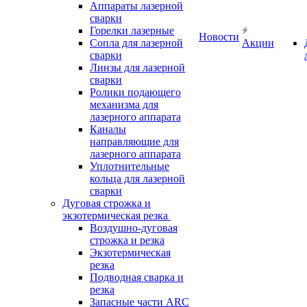
Аппараты лазерной
сварки
Горелки лазерные
Новости
Сопла для лазерной
Акции
сварки
Линзы для лазерной
сварки
Ролики подающего
механизма для
лазерного аппарата
Каналы
направляющие для
лазерного аппарата
Уплотнительные
кольца для лазерной
сварки
Дуговая строжка и
экзотермическая резка
Воздушно-дуговая
строжка и резка
Экзотермическая
резка
Подводная сварка и
резка
Запасные части ARC