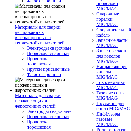
Флюс сварочный
проволоки
MIG/MAG
Сварочные
горелки
MIG/MAG
Материалы для сварки
Соединительны
легированных
кабель
высокопрочных и
Запасные части
теплоустойчивых сталей
MIG/MAG
Электроды сварочные
Запасные части
Проволока сплошная
для горелок
Проволока
MIG/MAG
порошковая
Направляющие
Прутки присадочные
каналы
Флюс сварочный
MIG/MAG
Токосъемники
MIG/MAG
Газовые сопла
Материалы для сварки
MIG/MAG
нержавеющих и
Пружины для
жаростойких сталей
сопла MIG/MAG
Электроды сварочные
Диффузоры
Проволока сплошная
газовые
Проволока
MIG/MAG
порошковая
Ролики подачи