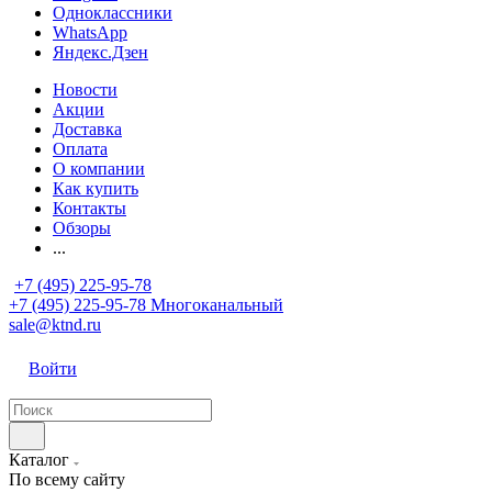
Одноклассники
WhatsApp
Яндекс.Дзен
Новости
Акции
Доставка
Оплата
О компании
Как купить
Контакты
Обзоры
...
+7 (495) 225-95-78
+7 (495) 225-95-78
Многоканальный
sale@ktnd.ru
Войти
Каталог
По всему сайту