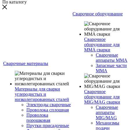
По каталогу
Сварочное оборудование
Сварочное
оборудование для
MMA сварки
Сварочные
аппараты MMA
Сварочные материалы
Запасные части
MMA
Материалы для сварки
Сварочное
углеродистых и
оборудование для
низколегированных сталей
MIG/MAG сварки
Электроды сварочные
Сварочные
Проволока сплошная
аппараты
Проволока
MIG/MAG
порошковая
Механизмы
Прутки присадочные
подачи