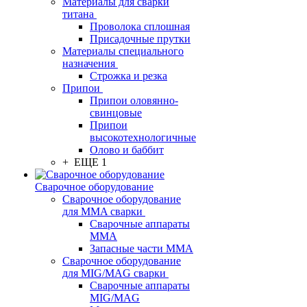
Материалы для сварки
титана
Проволока сплошная
Присадочные прутки
Материалы специального
назначения
Строжка и резка
Припои
Припои оловянно-
свинцовые
Припои
высокотехнологичные
Олово и баббит
+ ЕЩЕ 1
Сварочное оборудование
Сварочное оборудование
для MMA сварки
Сварочные аппараты
MMA
Запасные части MMA
Сварочное оборудование
для MIG/MAG сварки
Сварочные аппараты
MIG/MAG