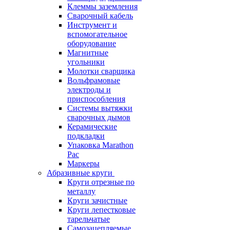
Клеммы заземления
Сварочный кабель
Инструмент и
вспомогательное
оборудование
Магнитные
угольники
Молотки сварщика
Вольфрамовые
электроды и
приспособления
Системы вытяжки
сварочных дымов
Керамические
подкладки
Упаковка Marathon
Pac
Маркеры
Абразивные круги
Круги отрезные по
металлу
Круги зачистные
Круги лепестковые
тарельчатые
Самозацепляемые