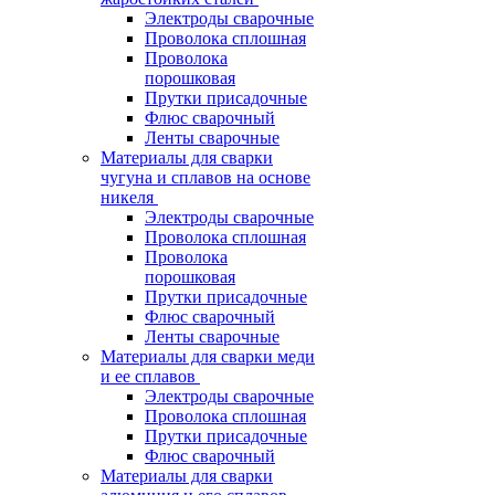
Электроды сварочные
Проволока сплошная
Проволока
порошковая
Прутки присадочные
Флюс сварочный
Ленты сварочные
Материалы для сварки
чугуна и сплавов на основе
никеля
Электроды сварочные
Проволока сплошная
Проволока
порошковая
Прутки присадочные
Флюс сварочный
Ленты сварочные
Материалы для сварки меди
и ее сплавов
Электроды сварочные
Проволока сплошная
Прутки присадочные
Флюс сварочный
Материалы для сварки