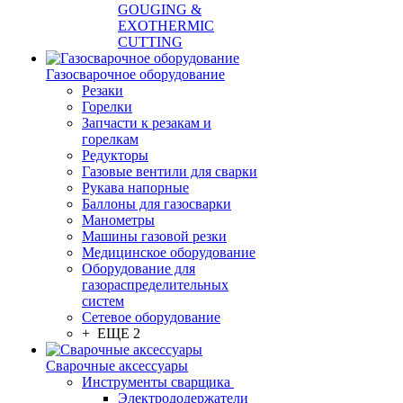
GOUGING &
EXOTHERMIC
CUTTING
Газосварочное оборудование
Резаки
Горелки
Запчасти к резакам и
горелкам
Редукторы
Газовые вентили для сварки
Рукава напорные
Баллоны для газосварки
Манометры
Машины газовой резки
Медицинское оборудование
Оборудование для
газораспределительных
систем
Сетевое оборудование
+ ЕЩЕ 2
Сварочные аксессуары
Инструменты сварщика
Электрододержатели