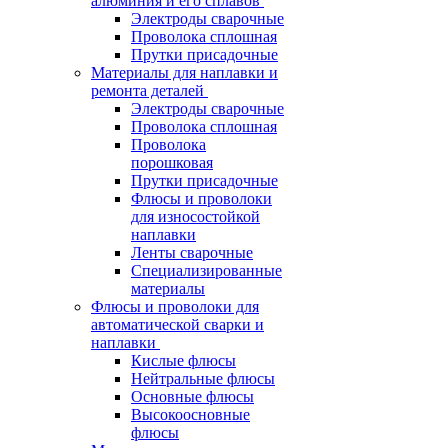
алюминия и его сплавов
Электроды сварочные
Проволока сплошная
Прутки присадочные
Материалы для наплавки и
ремонта деталей
Электроды сварочные
Проволока сплошная
Проволока
порошковая
Прутки присадочные
Флюсы и проволоки
для износостойкой
наплавки
Ленты сварочные
Специализированные
материалы
Флюсы и проволоки для
автоматической сварки и
наплавки
Кислые флюсы
Нейтральные флюсы
Основные флюсы
Высокоосновные
флюсы