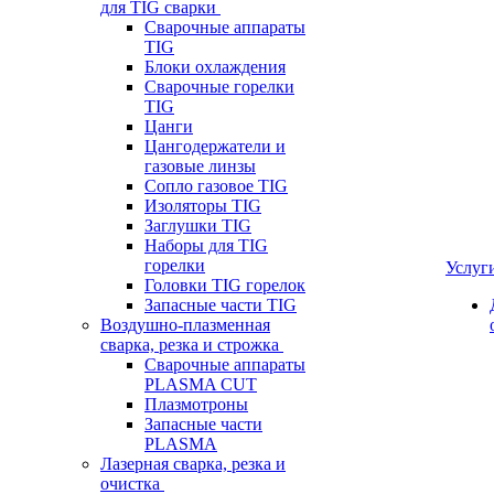
для TIG сварки
Сварочные аппараты
TIG
Блоки охлаждения
Сварочные горелки
TIG
Цанги
Цангодержатели и
газовые линзы
Сопло газовое TIG
Изоляторы TIG
Заглушки TIG
Наборы для TIG
горелки
Услуг
Головки TIG горелок
Запасные части TIG
Воздушно-плазменная
сварка, резка и строжка
Сварочные аппараты
PLASMA CUT
Плазмотроны
Запасные части
PLASMA
Лазерная сварка, резка и
очистка