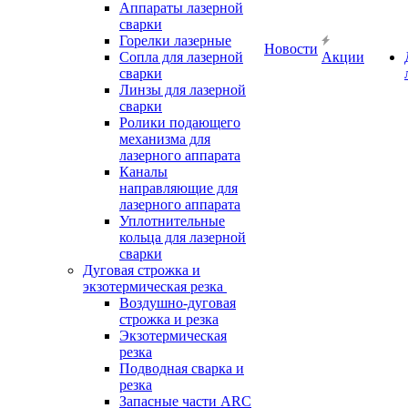
Аппараты лазерной
сварки
Горелки лазерные
Новости
Сопла для лазерной
Акции
сварки
Линзы для лазерной
сварки
Ролики подающего
механизма для
лазерного аппарата
Каналы
направляющие для
лазерного аппарата
Уплотнительные
кольца для лазерной
сварки
Дуговая строжка и
экзотермическая резка
Воздушно-дуговая
строжка и резка
Экзотермическая
резка
Подводная сварка и
резка
Запасные части ARC