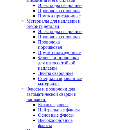
алюминия и его сплавов
Электроды сварочные
Проволока сплошная
Прутки присадочные
Материалы для наплавки и
ремонта деталей
Электроды сварочные
Проволока сплошная
Проволока
порошковая
Прутки присадочные
Флюсы и проволоки
для износостойкой
наплавки
Ленты сварочные
Специализированные
материалы
Флюсы и проволоки для
автоматической сварки и
наплавки
Кислые флюсы
Нейтральные флюсы
Основные флюсы
Высокоосновные
флюсы