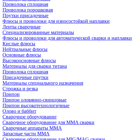
Проволока сплошная
Проволока порошковая
Прутки присадочные
Флюсы и проволоки для износостойкой наплавки
Ленты сварочные
Специализированные материалы
Флюсы и проволоки для автоматической сварки и наплавки
Кислые флюсы
Нейтральные флюсы
Основные флюсы
Высокоосновные флюсы
Материалы для сварки титана
Проволока сплошная
Присадочные прутки
Материалы специального назначения
Строжка и резка
Припои
Припои оловянно-свинцовые
Припои высокотехнологичные
Олово и баббит
Сварочное оборудование
Сварочное оборудование для MMA сварки
Сварочные аппараты MMA
Запасные части MMA
Сварочное оборудование для MIG/MAG сварки