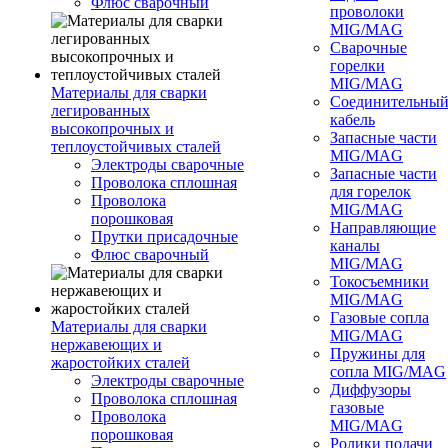
Флюс сварочный
проволоки
MIG/MAG
Сварочные
горелки
MIG/MAG
Материалы для сварки
Соединительны
легированных
кабель
высокопрочных и
Запасные части
теплоустойчивых сталей
MIG/MAG
Электроды сварочные
Запасные части
Проволока сплошная
для горелок
Проволока
MIG/MAG
порошковая
Направляющие
Прутки присадочные
каналы
Флюс сварочный
MIG/MAG
Токосъемники
MIG/MAG
Газовые сопла
Материалы для сварки
MIG/MAG
нержавеющих и
Пружины для
жаростойких сталей
сопла MIG/MAG
Электроды сварочные
Диффузоры
Проволока сплошная
газовые
Проволока
MIG/MAG
порошковая
Ролики подачи