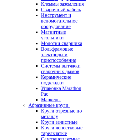
Клеммы заземления
Сварочный кабель
Инструмент и
вспомогательное
оборудование
Магнитные
угольники
Молотки сварщика
Вольфрамовые
электроды и
приспособления
Системы вытяжки
сварочных дымов
Керамические
подкладки
Упаковка Marathon
Pac
Маркеры
Абразивные круги
Круги отрезные по
металлу
Круги зачистные
Круги лепестковые
тарельчатые
Самозацепляемые