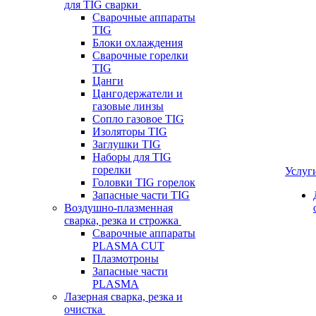
для TIG сварки
Сварочные аппараты
TIG
Блоки охлаждения
Сварочные горелки
TIG
Цанги
Цангодержатели и
газовые линзы
Сопло газовое TIG
Изоляторы TIG
Заглушки TIG
Наборы для TIG
горелки
Услуг
Головки TIG горелок
Запасные части TIG
Воздушно-плазменная
сварка, резка и строжка
Сварочные аппараты
PLASMA CUT
Плазмотроны
Запасные части
PLASMA
Лазерная сварка, резка и
очистка