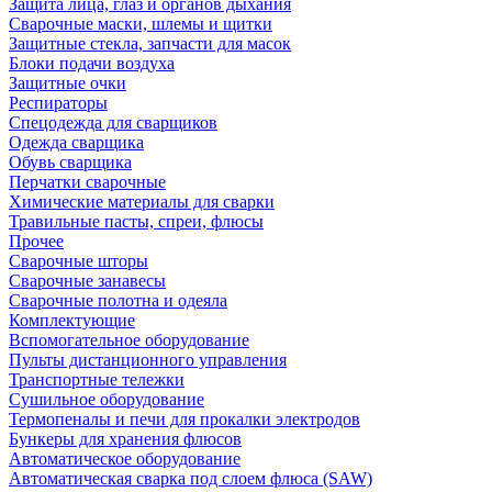
Защита лица, глаз и органов дыхания
Сварочные маски, шлемы и щитки
Защитные стекла, запчасти для масок
Блоки подачи воздуха
Защитные очки
Респираторы
Спецодежда для сварщиков
Одежда сварщика
Обувь сварщика
Перчатки сварочные
Химические материалы для сварки
Травильные пасты, спреи, флюсы
Прочее
Сварочные шторы
Сварочные занавесы
Сварочные полотна и одеяла
Комплектующие
Вспомогательное оборудование
Пульты дистанционного управления
Транспортные тележки
Сушильное оборудование
Термопеналы и печи для прокалки электродов
Бункеры для хранения флюсов
Автоматическое оборудование
Автоматическая сварка под слоем флюса (SAW)