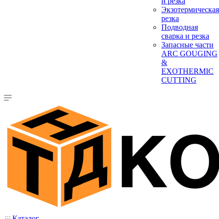
и резка
Экзотермическая
резка
Подводная
сварка и резка
Запасные части
ARC GOUGING
&
EXOTHERMIC
CUTTING
Каталог