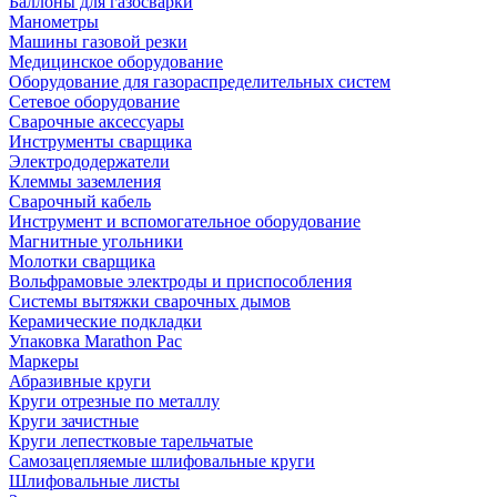
Баллоны для газосварки
Манометры
Машины газовой резки
Медицинское оборудование
Оборудование для газораспределительных систем
Сетевое оборудование
Сварочные аксессуары
Инструменты сварщика
Электрододержатели
Клеммы заземления
Сварочный кабель
Инструмент и вспомогательное оборудование
Магнитные угольники
Молотки сварщика
Вольфрамовые электроды и приспособления
Системы вытяжки сварочных дымов
Керамические подкладки
Упаковка Marathon Pac
Маркеры
Абразивные круги
Круги отрезные по металлу
Круги зачистные
Круги лепестковые тарельчатые
Самозацепляемые шлифовальные круги
Шлифовальные листы