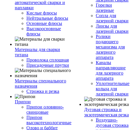
автоматической сварки и
Горелки
наплавки
лазерные
Кислые флюсы
Сопла для
Нейтральные флюсы
лазерной сварки
Основные флюсы
Линзы для
Высокоосновные
лазерной сварки
флюсы
Ролики
подающего
механизма для
Материалы для сварки
лазерного
титана
аппарата
Проволока сплошная
Каналы
Присадочные прутки
направляющие
для лазерного
аппарата
Материалы специального
Уплотнительные
назначения
кольца для
Строжка и резка
лазерной сварки
Припои
Припои оловянно-
Дуговая строжка и
свинцовые
экзотермическая резка
Припои
Воздушно-
высокотехнологичные
дуговая строжка
Олово и баббит