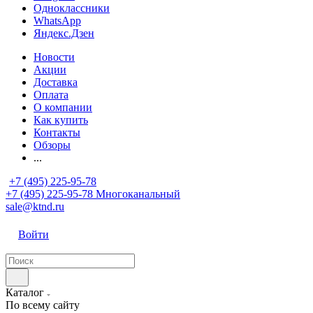
Одноклассники
WhatsApp
Яндекс.Дзен
Новости
Акции
Доставка
Оплата
О компании
Как купить
Контакты
Обзоры
...
+7 (495) 225-95-78
+7 (495) 225-95-78
Многоканальный
sale@ktnd.ru
Войти
Каталог
По всему сайту