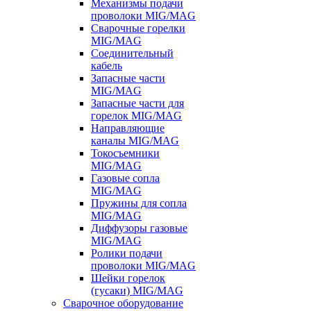
Механизмы подачи
проволоки MIG/MAG
Сварочные горелки
MIG/MAG
Соединительный
кабель
Запасные части
MIG/MAG
Запасные части для
горелок MIG/MAG
Направляющие
каналы MIG/MAG
Токосъемники
MIG/MAG
Газовые сопла
MIG/MAG
Пружины для сопла
MIG/MAG
Диффузоры газовые
MIG/MAG
Ролики подачи
проволоки MIG/MAG
Шейки горелок
(гусаки) MIG/MAG
Сварочное оборудование