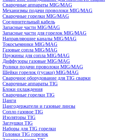
Сварочные аппараты MIG/MAG
Механизмы подачи проволоки MIG/MAG
Сварочные горелки MIG/MAG
Соединительный кабель
Запасные части MIG/MAG
Запасные части для горелок MIG/MAG
Направляющие каналы MIG/MAG
Токосъемники MIG/MAG
Газовые сопла MIG/MAG
Пружины для сопла MIG/MAG
Диффузоры газовые MIG/MAG
Ролики подачи проволоки MIG/MAG
Шейки горелок (гусаки) MIG/MAG
Сварочное оборудование для TIG сварки
Сварочные аппараты TIG
Блоки охлаждения
Сварочные горелки TIG
Цанги
Цангодержатели и газовые линзы
Сопло газовое TIG
Изоляторы TIG
Заглушки TIG
Наборы для TIG горелки
Головки TIG горелок
Запасные части TIG