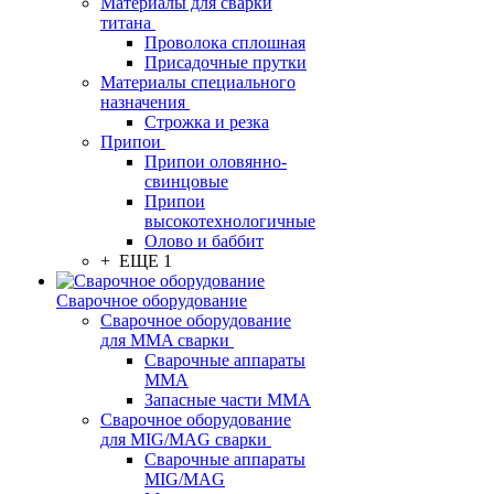
Материалы для сварки
титана
Проволока сплошная
Присадочные прутки
Материалы специального
назначения
Строжка и резка
Припои
Припои оловянно-
свинцовые
Припои
высокотехнологичные
Олово и баббит
+ ЕЩЕ 1
Сварочное оборудование
Сварочное оборудование
для MMA сварки
Сварочные аппараты
MMA
Запасные части MMA
Сварочное оборудование
для MIG/MAG сварки
Сварочные аппараты
MIG/MAG