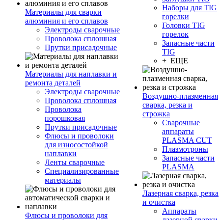
Наборы для TIG
Материалы для сварки
горелки
алюминия и его сплавов
Головки TIG
Электроды сварочные
горелок
Проволока сплошная
Запасные части
Прутки присадочные
TIG
+ ЕЩЕ
Материалы для наплавки и
ремонта деталей
Электроды сварочные
Воздушно-плазменная
Проволока сплошная
сварка, резка и
Проволока
строжка
порошковая
Сварочные
Прутки присадочные
аппараты
Флюсы и проволоки
PLASMA CUT
для износостойкой
Плазмотроны
наплавки
Запасные части
Ленты сварочные
PLASMA
Специализированные
материалы
Лазерная сварка, резка
и очистка
Аппараты
Флюсы и проволоки для
лазерной сварки