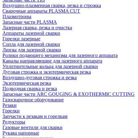
Воздушно-плазменная сварка, резка и строжка
Сварочные аппараты PLASMA CUT
Плазмотроны
Запасные части PLASMA
Лазерная сварка, резка и очистка
Аппараты лазерной сварки
Горелки лазерные
Сопла для лазерной сварки
Линзы для лазерной сварки
Ролики подающего механизма для лазерного аппарата
Каналы направляющие для лазерного аппарата
Уплотнительные кольца для лазерной сварки
Дуговая строжка и экзотермическая резка
Воздушно-дуговая строжка и резка
Экзотермическая резка
Подводная сварка и резка
Запасные части ARC GOUGING & EXOTHERMIC CUTTING
Газосварочное оборудование
Резаки
Горелки
Запчасти к резакам и горелкам
Редукторы
Газовые вентили для сварки
Рукава напорные