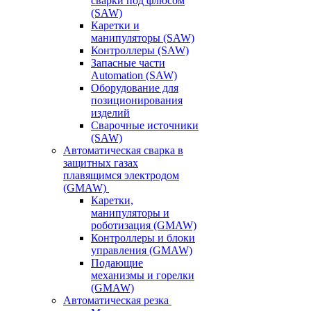
сварки под флюсом
(SAW)
Каретки и
манипуляторы (SAW)
Контроллеры (SAW)
Запасные части
Automation (SAW)
Оборудование для
позиционирования
изделий
Сварочные источники
(SAW)
Автоматическая сварка в
защитных газах
плавящимся электродом
(GMAW)
Каретки,
манипуляторы и
роботизация (GMAW)
Контроллеры и блоки
управления (GMAW)
Подающие
механизмы и горелки
(GMAW)
Автоматическая резка