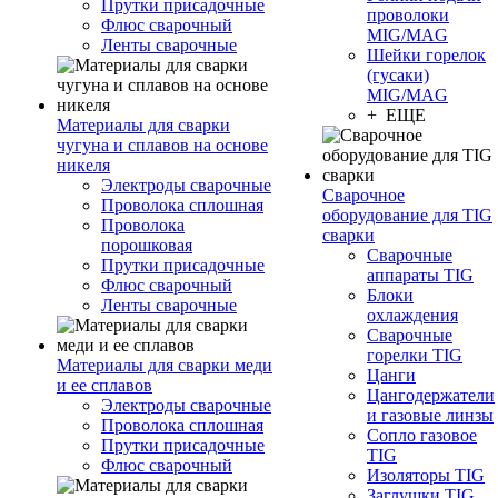
Прутки присадочные
проволоки
Флюс сварочный
MIG/MAG
Ленты сварочные
Шейки горелок
(гусаки)
MIG/MAG
+ ЕЩЕ
Материалы для сварки
чугуна и сплавов на основе
никеля
Электроды сварочные
Сварочное
Проволока сплошная
оборудование для TIG
Проволока
сварки
порошковая
Сварочные
Прутки присадочные
аппараты TIG
Флюс сварочный
Блоки
Ленты сварочные
охлаждения
Сварочные
горелки TIG
Материалы для сварки меди
Цанги
и ее сплавов
Цангодержатели
Электроды сварочные
и газовые линзы
Проволока сплошная
Сопло газовое
Прутки присадочные
TIG
Флюс сварочный
Изоляторы TIG
Заглушки TIG