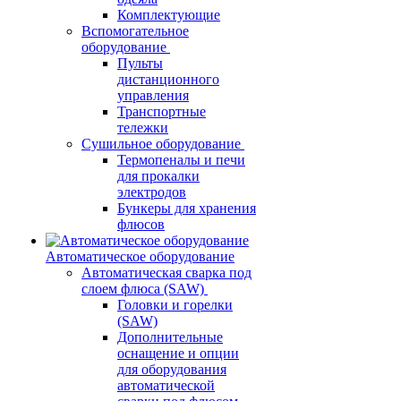
Комплектующие
Вспомогательное
оборудование
Пульты
дистанционного
управления
Транспортные
тележки
Сушильное оборудование
Термопеналы и печи
для прокалки
электродов
Бункеры для хранения
флюсов
Автоматическое оборудование
Автоматическая сварка под
слоем флюса (SAW)
Головки и горелки
(SAW)
Дополнительные
оснащение и опции
для оборудования
автоматической