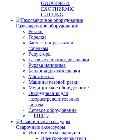
GOUGING &
EXOTHERMIC
CUTTING
Газосварочное оборудование
Резаки
Горелки
Запчасти к резакам и
горелкам
Редукторы
Газовые вентили для сварки
Рукава напорные
Баллоны для газосварки
Манометры
Машины газовой резки
Медицинское оборудование
Оборудование для
газораспределительных
систем
Сетевое оборудование
+ ЕЩЕ 2
Сварочные аксессуары
Инструменты сварщика
Электрододержатели