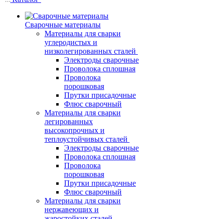
Сварочные материалы
Материалы для сварки
углеродистых и
низколегированных сталей
Электроды сварочные
Проволока сплошная
Проволока
порошковая
Прутки присадочные
Флюс сварочный
Материалы для сварки
легированных
высокопрочных и
теплоустойчивых сталей
Электроды сварочные
Проволока сплошная
Проволока
порошковая
Прутки присадочные
Флюс сварочный
Материалы для сварки
нержавеющих и
жаростойких сталей