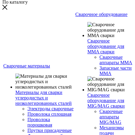
По каталогу
Сварочное оборудование
Сварочное
оборудование для
MMA сварки
Сварочные
аппараты MMA
Сварочные материалы
Запасные части
MMA
Материалы для сварки
Сварочное
углеродистых и
оборудование для
низколегированных сталей
MIG/MAG сварки
Электроды сварочные
Сварочные
Проволока сплошная
аппараты
Проволока
MIG/MAG
порошковая
Механизмы
Прутки присадочные
подачи