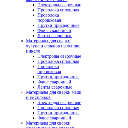
Электроды сварочные
Проволока сплошная
Проволока
порошковая
Прутки присадочные
Флюс сварочный
Ленты сварочные
Материалы для сварки
чугуна и сплавов на основе
никеля
Электроды сварочные
Проволока сплошная
Проволока
порошковая
Прутки присадочные
Флюс сварочный
Ленты сварочные
Материалы для сварки меди
и ее сплавов
Электроды сварочные
Проволока сплошная
Прутки присадочные
Флюс сварочный
Материалы для сварки